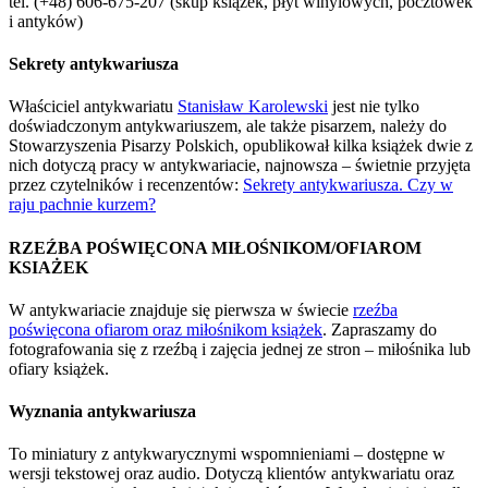
tel. (+48) 606-675-207 (skup książek, płyt winylowych, pocztówek
i antyków)
Sekrety antykwariusza
Właściciel antykwariatu
Stanisław Karolewski
jest nie tylko
doświadczonym antykwariuszem, ale także pisarzem, należy do
Stowarzyszenia Pisarzy Polskich, opublikował kilka książek dwie z
nich dotyczą pracy w antykwariacie, najnowsza – świetnie przyjęta
przez czytelników i recenzentów:
Sekrety antykwariusza. Czy w
raju pachnie kurzem?
RZEŹBA POŚWIĘCONA MIŁOŚNIKOM/OFIAROM
KSIAŻEK
W antykwariacie znajduje się pierwsza w świecie
rzeźba
poświęcona ofiarom oraz miłośnikom książek
. Zapraszamy do
fotografowania się z rzeźbą i zajęcia jednej ze stron – miłośnika lub
ofiary książek.
Wyznania antykwariusza
To miniatury z antykwarycznymi wspomnieniami – dostępne w
wersji tekstowej oraz audio. Dotyczą klientów antykwariatu oraz