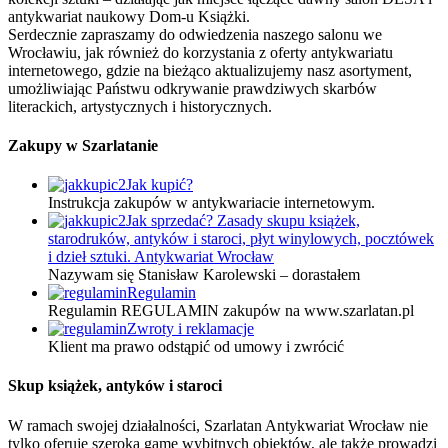
antykwariat naukowy Dom-u Książki.
Serdecznie zapraszamy do odwiedzenia naszego salonu we
Wrocławiu, jak również do korzystania z oferty antykwariatu
internetowego, gdzie na bieżąco aktualizujemy nasz asortyment,
umożliwiając Państwu odkrywanie prawdziwych skarbów
literackich, artystycznych i historycznych.
Zakupy w Szarlatanie
Jak kupić?
Instrukcja zakupów w antykwariacie internetowym.
Jak sprzedać? Zasady skupu książek,
starodruków, antyków i staroci, płyt winylowych, pocztówek
i dzieł sztuki. Antykwariat Wrocław
Nazywam się Stanisław Karolewski – dorastałem
Regulamin
Regulamin REGULAMIN zakupów na www.szarlatan.pl
Zwroty i reklamacje
Klient ma prawo odstąpić od umowy i zwrócić
Skup książek, antyków i staroci
W ramach swojej działalności, Szarlatan Antykwariat Wrocław nie
tylko oferuje szeroką gamę wybitnych obiektów, ale także prowadzi