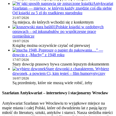
Antykwariat
Szarlatan — miejsce, w którym każdy znajdzie coś dla siebie
Od książki za 5 zł do rzadkiego starodruku
21/07/2026
Są miejsca, do których wchodzi się z konkretnym
Polskie książki w ozdobnych
oprawach – od inkunabułów po współczesne prace
rzemieślnicze
19/07/2026
Książkę można oczywiście czytać od pierwszej
„Poproszę o papier do pakowania…” —
dowcip z „Muchy” z 1948 roku
17/07/2026
Stary dowcip prasowy bywa czasem lepszym dokumentem
Stare dzwonki z charakterem. Wybierz
dzwonek, a powiem Ci, kim jesteś – film humorystyczny
16/07/2026
Są przedmioty, które nie muszą wiele robić, żeby
Szarlatan Antykwariat – internetowy i stacjonarny Wrocław
Antykwariat Szarlatan we Wrocławiu to wyjątkowe miejsce na
mapie miasta i całej Polski, które od dwudziestu lat z pasją łączy
miłość do literatury, sztuki, antyków i staroci. Nasza siedziba mieści