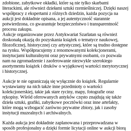
zdobione, zabytkowe okładki, które są nie tylko skarbami
literackimi, ale również dziełami sztuki rzemieślniczej. Dzięki naszej
współpracy z ekspertami z różnych dziedzin, każda pozycja na
aukcji jest dokładnie opisana, a jej autentyczność starannie
potwierdzona, co gwarantuje bezpieczeństwo i transparentność
procesu zakupu.
Aukcje organizowane przez Antykwariat Szarlatan są również
doskonałą okazją do pozyskania książek o tematyce naukowej,
filozoficznej, historycznej czy artystycznej, które są trudno dostępne
na rynku. Współpracujemy z renomowanymi kolekcjonerami,
instytucjami kulturalnymi oraz prywatnymi osobami, co pozwala
nam na zgromadzenie i zaoferowanie niezwykle szerokiego
asortymentu książek i druków o wyjątkowej wartości merytorycznej
i historycznej.
Aukcje te nie ograniczają się wyłącznie do książek. Regularnie
wystawiamy na nich także inne przedmioty o wartości
kolekcjonerskiej, takie jak stare ryciny, mapy, fotografie oraz
rękopisy. Wśród oferowanych antyków często znajdują się także
dzieła sztuki, grafiki, zabytkowe pocztówki oraz inne artefakty,
które mogą wzbogacić zarówno prywatne zbiory, jak i zasoby
instytucji muzealnych i archiwalnych.
Każda aukcja jest dokładnie zaplanowana i przeprowadzana w
sposób profesjonalny a dzięki formie licytacji online w aukcji biorą