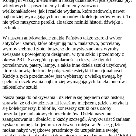
Kolejnym ważnym elementem naszej działalności jest sprzedaż płyt
winylowych – poszukujemy i oferujemy zarówno
wielkonakładowe, jak i rzadkie wydania, które zadowolą nawet
najbardziej wymagających melomanów i kolekcjonerów winyli. To
nie tylko muzyczne perełki, ale także nośniki historii dźwięku i
techniki.
W naszym antykwariacie znajdą Państwo także szeroki wybór
antyków i staroci, które obejmują m.in. malarstwo, porcelanę,
wyroby srebrne i złote, brązy, szkło artystyczne oraz wyroby
związane z powojennym designem, w tym szkło i przedmioty z
okresu PRL. Szczególną popularnością cieszą się figurki
porcelanowe, patery, lampy, a także inne dzieła sztuki użytkowej,
które stanowią doskonałe połączenie estetyki i funkcjonalności.
Każdy z tych przedmiotów jest wybierany z wielką uwagą, by
spełniać oczekiwania najbardziej wymagających kolekcjonerów i
miłośników sztuki.
Nasza pasja do odkrywania i dzielenia się pięknem oraz historią
sprawia, że od dwudziestu lat jesteśmy miejscem, gdzie spotykają
się kolekcjonerzy, bibliofile, koneserzy sztuki oraz osoby
poszukujące unikatowych przedmiotów. Dzięki naszemu
zaangażowaniu i dbałości o każdy szczegół, Antykwariat Szarlatan
zyskał renomę jako jedno z czołowych miejsc w Polsce, gdzie
można nabyć wyjątkowe przedmioty do uzupełnienia swojej
kolekcji sztuki – działając jak miejsce łączące dawny salon DESA i