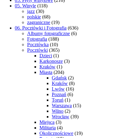
05. Płyty winylowe
(216)
05. Winyle
(118)
jazz
(30)
polskie
(68)
zagraniczne
(19)
06. Pocztówki i Fotografia
(636)
Albumy fotograficzne
(6)
Fotografia
(188)
Pocztówka
(10)
Pocztówki
(365)
Dzieci
(1)
Karkonosze
(3)
Kraków
(1)
Miasta
(204)
Gdańsk
(2)
Kraków
(8)
Lwów
(16)
Poznań
(6)
Toruń
(1)
Warszawa
(15)
Wilno
(2)
Wrocław
(39)
Miejsca
(3)
Militaria
(4)
Okolicznościowe
(19)