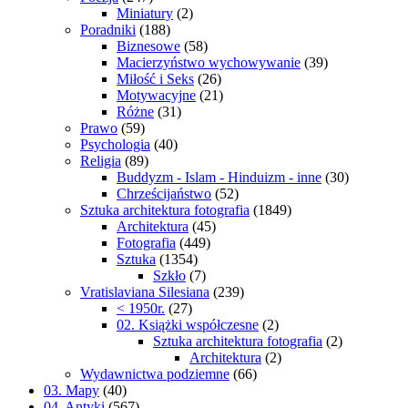
Miniatury
(2)
Poradniki
(188)
Biznesowe
(58)
Macierzyństwo wychowywanie
(39)
Miłość i Seks
(26)
Motywacyjne
(21)
Różne
(31)
Prawo
(59)
Psychologia
(40)
Religia
(89)
Buddyzm - Islam - Hinduizm - inne
(30)
Chrześcijaństwo
(52)
Sztuka architektura fotografia
(1849)
Architektura
(45)
Fotografia
(449)
Sztuka
(1354)
Szkło
(7)
Vratislaviana Silesiana
(239)
< 1950r.
(27)
02. Książki współczesne
(2)
Sztuka architektura fotografia
(2)
Architektura
(2)
Wydawnictwa podziemne
(66)
03. Mapy
(40)
04. Antyki
(567)