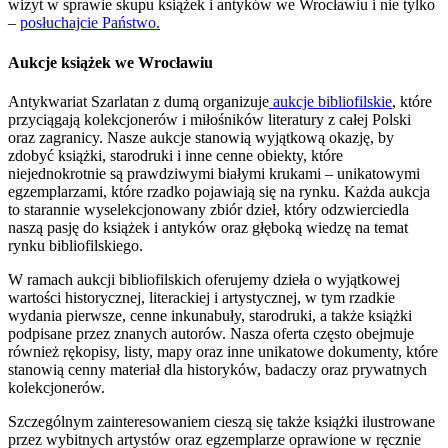
wizyt w sprawie skupu książek i antyków we Wrocławiu i nie tylko
–
posłuchajcie Państwo.
Aukcje książek we Wrocławiu
Antykwariat Szarlatan z dumą organizuje
aukcje bibliofilskie
, które
przyciągają kolekcjonerów i miłośników literatury z całej Polski
oraz zagranicy. Nasze aukcje stanowią wyjątkową okazję, by
zdobyć książki, starodruki i inne cenne obiekty, które
niejednokrotnie są prawdziwymi białymi krukami – unikatowymi
egzemplarzami, które rzadko pojawiają się na rynku. Każda aukcja
to starannie wyselekcjonowany zbiór dzieł, który odzwierciedla
naszą pasję do książek i antyków oraz głęboką wiedzę na temat
rynku bibliofilskiego.
W ramach aukcji bibliofilskich oferujemy dzieła o wyjątkowej
wartości historycznej, literackiej i artystycznej, w tym rzadkie
wydania pierwsze, cenne inkunabuły, starodruki, a także książki
podpisane przez znanych autorów. Nasza oferta często obejmuje
również rękopisy, listy, mapy oraz inne unikatowe dokumenty, które
stanowią cenny materiał dla historyków, badaczy oraz prywatnych
kolekcjonerów.
Szczególnym zainteresowaniem cieszą się także książki ilustrowane
przez wybitnych artystów oraz egzemplarze oprawione w ręcznie