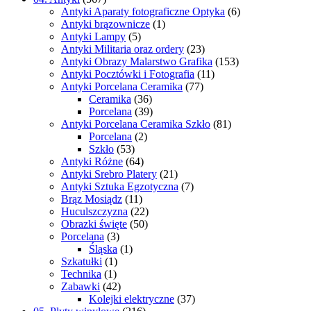
Antyki Aparaty fotograficzne Optyka
(6)
Antyki brązownicze
(1)
Antyki Lampy
(5)
Antyki Militaria oraz ordery
(23)
Antyki Obrazy Malarstwo Grafika
(153)
Antyki Pocztówki i Fotografia
(11)
Antyki Porcelana Ceramika
(77)
Ceramika
(36)
Porcelana
(39)
Antyki Porcelana Ceramika Szkło
(81)
Porcelana
(2)
Szkło
(53)
Antyki Różne
(64)
Antyki Srebro Platery
(21)
Antyki Sztuka Egzotyczna
(7)
Brąz Mosiądz
(11)
Huculszczyzna
(22)
Obrazki święte
(50)
Porcelana
(3)
Śląska
(1)
Szkatułki
(1)
Technika
(1)
Zabawki
(42)
Kolejki elektryczne
(37)