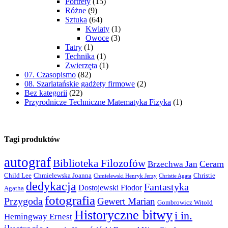
Portrety
(15)
Różne
(9)
Sztuka
(64)
Kwiaty
(1)
Owoce
(3)
Tatry
(1)
Technika
(1)
Zwierzęta
(1)
07. Czasopismo
(82)
08. Szarlatańskie gadżety firmowe
(2)
Bez kategorii
(22)
Przyrodnicze Techniczne Matematyka Fizyka
(1)
Tagi produktów
autograf
Biblioteka Filozofów
Ceram
Brzechwa Jan
Child Lee
Chmielewska Joanna
Christie
Chmielewski Henryk Jerzy
Christie Agata
dedykacja
Fantastyka
Dostojewski Fiodor
Agatha
fotografia
Przygoda
Gewert Marian
Gombrowicz Witold
Historyczne bitwy
i in.
Hemingway Ernest