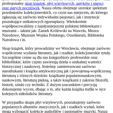
profesjonalny
skup książek, płyt winylowych, antyków i staroci
oraz starych pocztówek
. Nasza oferta obejmuje szerokie spektrum
przedmiotów kolekcjonerskich, co czyni nas miejscem, do którego
zgłaszają się zarówno indywidualni pasjonaci, jak i instytucje
poszukujące unikatowych egzemplarzy. Wielokrotnie
współpracowaliśmy z najsłynniejszymi polskimi bibliotekami i
muzeami – takimi jak: Zamek Królewski na Wawelu, Muzea
Narodowe, Muzeum Wojska Polskiego, Ossolineum, Biblioteka
Narodowa i in.
Skup książek, który prowadzimy we Wrocławiu, obejmuje zarówno
współczesne wydania literatury, jak i rzadkie, kolekcjonerskie tytuły.
Szczególnie cenne są dla nas księgozbiory profesorskie oraz
bibliofilskie, które często zawierają dzieła o unikalnej wartości
historycznej i naukowej. Jesteśmy zainteresowani zarówno
starodrukami i książka antykwaryczną jak i powojenną-współczesną
literaturą z różnych dziedzin: książkami popularnonaukowymi,
naukowymi, literaturą piękną, a także książkami z zakresu filozofii,
historii, sztuki czy techniki. Z dużym szacunkiem i precyzją
dokonujemy wycen, dbając o to, aby każda książka trafiła w ręce
kolejnych miłośników literatury.
W przypadku skupu płyt winylowych, poszukujemy zarówno
popularnych albumów muzycznych, jak i rzadkich wydań, które
mogą wzbogacić kolekcje audiofilów i pasjonatów muzyki. Nasza