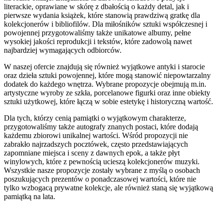
literackie, oprawiane w skórę z dbałością o każdy detal, jak i
pierwsze wydania książek, które stanowią prawdziwą gratkę dla
kolekcjonerów i bibliofilów. Dla miłośników sztuki współczesnej i
powojennej przygotowaliśmy także unikatowe albumy, pełne
wysokiej jakości reprodukcji i tekstów, które zadowolą nawet
najbardziej wymagających odbiorców.
W naszej ofercie znajdują się również wyjątkowe antyki i starocie
oraz dzieła sztuki powojennej, które mogą stanowić niepowtarzalny
dodatek do każdego wnętrza. Wybrane propozycje obejmują m.in.
artystyczne wyroby ze szkła, porcelanowe figurki oraz inne obiekty
sztuki użytkowej, które łączą w sobie estetykę i historyczną wartość.
Dla tych, którzy cenią pamiątki o wyjątkowym charakterze,
przygotowaliśmy także autografy znanych postaci, które dodają
każdemu zbiorowi unikalnej wartości. Wśród propozycji nie
zabrakło najrzadszych pocztówek, często przedstawiających
zapomniane miejsca i sceny z dawnych epok, a także płyt
winylowych, które z pewnością ucieszą kolekcjonerów muzyki.
Wszystkie nasze propozycje zostały wybrane z myślą o osobach
poszukujących prezentów o ponadczasowej wartości, które nie
tylko wzbogacą prywatne kolekcje, ale również staną się wyjątkową
pamiątką na lata.