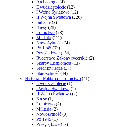
Archeologia
(4)
Dwudziestolecie
(12)
I Wojna Światowa
(12)
II Wojna Światowa
(220)
Indianie
(2)
Kresy
(28)
Lotnictwo
(28)
Militaria
(111)
Nowożytność
(74)
Po 1945
(93)
Przeglądowe
(134)
Rycerstwo Zakony rycerskie
(2)
Skarby Eksploracja
(13)
Średniowiecze
(37)
Starożytność
(44)
Historia - Militaria – Lotnictwo
(41)
Dwudziestolecie
(1)
I Wojna Światowa
(1)
II Wojna Światowa
(2)
Kresy
(1)
Lotnictwo
(2)
Militaria
(2)
Nowożytność
(3)
Po 1945
(1)
Przeglądowe
(17)