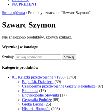
NA PREZENT
Strona główna
/ Produkty oznaczone “Szwarc Szymon”
Szwarc Szymon
Nie znaleziono produktów, których szukasz.
Wyszukaj w katalogu
Szukaj:
Szukaj
Kategorie produktów
01. Książki przedwojenne >1950
(1743)
Bajki Lit. Dziecięca
(39)
Czasopisma przedwojenne Gazety Kalendarze
(87)
Ekonomia
(16)
Encyklopedie Słowniki
(17)
Geografia Podróże
(89)
Greka Łacina
(25)
Historia Biografie
(208)