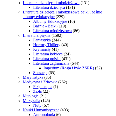
Literatura dziecięca i młodzieżowa
(131)
Literatura dziecięca
(131)
Literatura dziecięca i młodzieżowa bajki i baśnie
albumy edukacyjne
(229)
Albumy Edukacyjne
(16)
Baśnie - Bajki
(119)
Literatura młodzieżowa
(86)
Literatura piękna
(1592)
Fantastyka
(344)
Horrory Thillery
(40)
Kryminały
(41)
Literatura kobieca
(24)
Literatura polska
(431)
Literatura zagraniczna
(644)
Imperium (Rosja i byłe ZSRR)
(52)
Sensacja
(65)
Marynistyka
(85)
Medycyna i Zdrowie
(262)
Fizjoterapia
(1)
Zioła
(22)
Mitologie
(21)
Muzykalia
(145)
Nuty
(67)
Nauki Humanistyczne
(493)
Antropologia
(6)