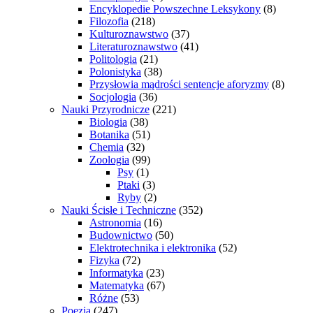
Encyklopedie Powszechne Leksykony
(8)
Filozofia
(218)
Kulturoznawstwo
(37)
Literaturoznawstwo
(41)
Politologia
(21)
Polonistyka
(38)
Przysłowia mądrości sentencje aforyzmy
(8)
Socjologia
(36)
Nauki Przyrodnicze
(221)
Biologia
(38)
Botanika
(51)
Chemia
(32)
Zoologia
(99)
Psy
(1)
Ptaki
(3)
Ryby
(2)
Nauki Ścisłe i Techniczne
(352)
Astronomia
(16)
Budownictwo
(50)
Elektrotechnika i elektronika
(52)
Fizyka
(72)
Informatyka
(23)
Matematyka
(67)
Różne
(53)
Poezja
(247)