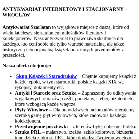
ANTYKWARIAT INTERNETOWY I STACJONARNY –
WROCŁAW
Antykwariat Szarlatan
to wyjątkowe miejsce z duszą, które od
wielu lat cieszy się zaufaniem miłośników literatury i
kolekcjonerów. Nasz antykwariat to prawdziwa skarbnica dla
każdego, kto ceni sobie nie tylko wartość materialną, ale także
historyczną i emocjonalną książek oraz innych przedmiotów z
przeszłości.
Nasza oferta obejmuje:
Skup Książek i Starodruków
– Chętnie kupujemy książki z
każdej epoki, w tym starodruki, polskie książki XIX w,.
rękopisy, dokumenty etc.
Antyki i Starocie oraz Sztuka
– Zapraszamy do odkrywania
wyjątkowych obrazów, rzeźb, porcelany, sreber, biżuterii etc.,
które wzbogacą każde wnętrze.
Płyty Winylowe
– Dla prawdziwych melomanów oferujemy
szeroką gamę płyt winylowych, które zadowolą każdego
kolekcjonera.
Przedwojenne pocztówki
– z terenów byłej i obecnej Polski.
Sztuka PRL
– malarstwo, rzeźba, szkło kolorowe, biżuteria i
inne dzieła z okresu PRL, które dodadzą Twojemu wnętrzu