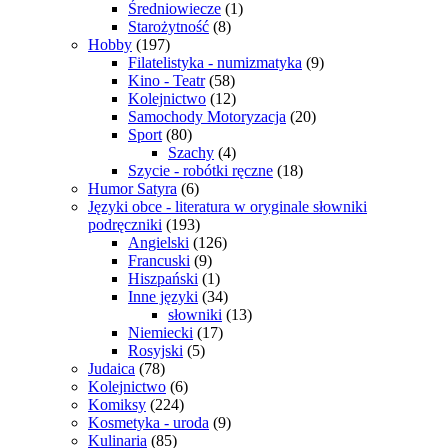
Średniowiecze
(1)
Starożytność
(8)
Hobby
(197)
Filatelistyka - numizmatyka
(9)
Kino - Teatr
(58)
Kolejnictwo
(12)
Samochody Motoryzacja
(20)
Sport
(80)
Szachy
(4)
Szycie - robótki ręczne
(18)
Humor Satyra
(6)
Języki obce - literatura w oryginale słowniki
podręczniki
(193)
Angielski
(126)
Francuski
(9)
Hiszpański
(1)
Inne języki
(34)
słowniki
(13)
Niemiecki
(17)
Rosyjski
(5)
Judaica
(78)
Kolejnictwo
(6)
Komiksy
(224)
Kosmetyka - uroda
(9)
Kulinaria
(85)