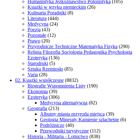
Humanistyka Jęzkoznawstwo Polonistyka
(105)
Książki w języku niemieckim
(26)
Kulinaria Poradniki
(8)
Literatura
(444)
Medycyna
(24)
Poezja
(43)
Pozostałe
(12)
Prawo
(20)
Przyrodnicze Techniczne Matematyka Fizyka
(290)
Religia Filozofia Socjologia Pedagogika Psychologia
Ezoteryka
(136)
Starodruki
(5)
Sztuka Rzemiosło
(85)
Varia
(28)
02. Książki współczesne
(8832)
Biografie Wspomnienia Listy
(190)
Ekonomia
(39)
Ezoteryka
(306)
Medycyna alternatywna
(82)
Geografia
(213)
Albumy miasta przyroda miejsca
(39)
Geologia Minerały Kamienie szlachetne
(6)
Podróżnicze
(40)
Przewodniki turystyczne
(112)
Historia - Militaria - Lotnictwo
(838)