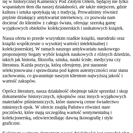
się w historycznej Kamienicy Pod Złotym Orłem, będącej nie tylko
wspaniałym tłem dla naszej działalności, ale także miejscem, gdzie
kultura i sztuka spotykają się z tradycją. Prowadzimy również
prężnie działający antykwariat internetowy, co pozwala nam
docierać do klientów z całego świata, oferując szeroką gamę
wyjątkowych obiektów kolekcjonerskich i unikatowych książek.
Nasza oferta to przede wszystkim rzadkie książki, starodruki oraz
książki współczesne o wysokiej wartości intelektualnej i
kolekcjonerskiej. W ramach naszego antykwariatu naukowego
proponujemy bogaty wybór książek naukowych z różnych dziedzin,
takich jak historia, filozofia, sztuka, nauki ścisłe, medycyna czy
literatura. Każda pozycja, którą oferujemy, jest starannie
selekcjonowana i sprawdzana pod kątem autentyczności oraz stanu
zachowania, co gwarantuje naszym klientom najwyższą jakość i
wartość zakupów.
Oprócz literatury, nasza działalność obejmuje także sprzedaż i skup
dokumentów historycznych, rękopisów oraz innych wyjątkowych
materiałów piśmienniczych, które stanowią cenne świadectwo
minionych epok. W ofercie znajdą Państwo również stare
pocztówki, które mają szczególną wartość sentymentalną i
kolekcjonerską, odzwierciedlając dawną ikonografię i style
graficzne.