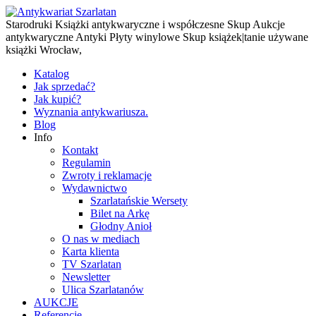
Starodruki Książki antykwaryczne i współczesne Skup Aukcje
antykwaryczne Antyki Płyty winylowe Skup książek|tanie używane
książki Wrocław,
Katalog
Jak sprzedać?
Jak kupić?
Wyznania antykwariusza.
Blog
Info
Kontakt
Regulamin
Zwroty i reklamacje
Wydawnictwo
Szarlatańskie Wersety
Bilet na Arkę
Głodny Anioł
O nas w mediach
Karta klienta
TV Szarlatan
Newsletter
Ulica Szarlatanów
AUKCJE
Referencje