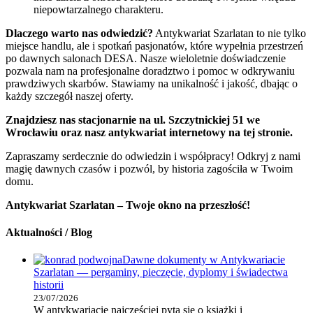
niepowtarzalnego charakteru.
Dlaczego warto nas odwiedzić?
Antykwariat Szarlatan to nie tylko
miejsce handlu, ale i spotkań pasjonatów, które wypełnia przestrzeń
po dawnych salonach DESA. Nasze wieloletnie doświadczenie
pozwala nam na profesjonalne doradztwo i pomoc w odkrywaniu
prawdziwych skarbów. Stawiamy na unikalność i jakość, dbając o
każdy szczegół naszej oferty.
Znajdziesz nas stacjonarnie na ul. Szczytnickiej 51 we
Wrocławiu oraz nasz antykwariat internetowy na tej stronie.
Zapraszamy serdecznie do odwiedzin i współpracy! Odkryj z nami
magię dawnych czasów i pozwól, by historia zagościła w Twoim
domu.
Antykwariat Szarlatan – Twoje okno na przeszłość!
Aktualności / Blog
Dawne dokumenty w Antykwariacie
Szarlatan — pergaminy, pieczęcie, dyplomy i świadectwa
historii
23/07/2026
W antykwariacie najczęściej pyta się o książki i