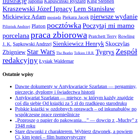
ilustracje
Japonia
Kapuściński Ryszard
King Stephen
Kraszewski Józef Ignacy
Lem Stanisław
pierwsze wydanie
Mickiewicz Adam
Piekara Jacek
mosiądz
pocztówka
Poczytaj mi mamo
Platon
Pilipiuk Andrzej
praca zbiorowa
porcelana
Pratchett Terry
Rowling
Sienkiewicz Henryk
Skoczylas
Sapkowski Andrzej
J. K.
Zespół
Star Wars
Tygrys
Zbigniew
The Beatles
Tolkien J.R.R.
redakcyjny
Łysiak Waldemar
Ostatnie wpisy
Dawne dokumenty w Antykwariacie Szarlatan — pergaminy,
pieczęcie, dyplomy i świadectwa historii
Antykwariat Szarlatan — miejsce, w którym każdy znajdzie
coś dla siebie Od książki za 5 zł do rzadkiego starodruku
Polskie książki w ozdobnych oprawach – od inkunabułów po
współczesne prace rzemieślnicze
„Poproszę o papier do pakowania…” — dowcip z „Muchy” z
1948 roku
Stare dzwonki z charakterem. Wybierz dzwonek, a powiem
Ci, kim jesteś – film humorystyczny