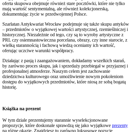
oferta skupowa obejmuje również stare pocztówki, które nie tylko
mają wartość sentymentalną, ale również kolekcjonerską,
dokumentując życie w przedwojennej Polsce.
Szarlatan Antykwariat Wrocław podejmuje się także skupu antyków
– przedmiotów o wyjątkowej wartości artystycznej, rzemieślniczej i
historycznej. Niezależnie od tego, czy są to wyroby artystyczne z
PRL czy osiemnastowieczna porcelana, obrazy, czy inne starocie, z
wielką starannością i fachową wiedzą oceniamy ich wartość,
oferując uczciwe warunki współpracy.
Działając z pasją i zaangażowaniem, dokładamy wszelkich starań,
by zarówno proces skupu, jak i sprzedaży przebiegał w przyjaznej i
profesjonalnej atmosferze. Naszym celem jest zachowanie
dziedzictwa kulturowego oraz umożliwienie nowym pokoleniom
dostępu do wyjątkowych przedmiotów, które niosą ze sobą bogatą
historię.
Książka na prezent
W tym dziale prezentujemy starannie wyselekcjonowane
propozycje, które doskonale sprawdzą się jako wyjątkowe
prezenty
na różne okazje. Znajdziesz tu zarówno luksusowe pozycje