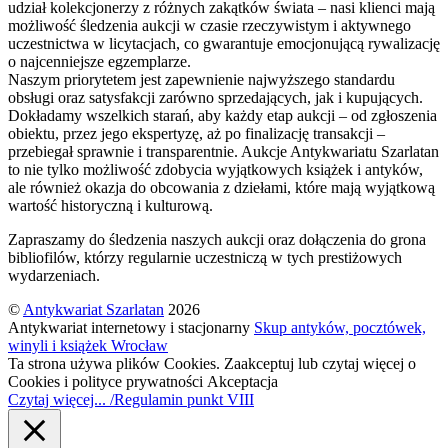
udział kolekcjonerzy z różnych zakątków świata – nasi klienci mają
możliwość śledzenia aukcji w czasie rzeczywistym i aktywnego
uczestnictwa w licytacjach, co gwarantuje emocjonującą rywalizację
o najcenniejsze egzemplarze.
Naszym priorytetem jest zapewnienie najwyższego standardu
obsługi oraz satysfakcji zarówno sprzedających, jak i kupujących.
Dokładamy wszelkich starań, aby każdy etap aukcji – od zgłoszenia
obiektu, przez jego ekspertyzę, aż po finalizację transakcji –
przebiegał sprawnie i transparentnie. Aukcje Antykwariatu Szarlatan
to nie tylko możliwość zdobycia wyjątkowych książek i antyków,
ale również okazja do obcowania z dziełami, które mają wyjątkową
wartość historyczną i kulturową.
Zapraszamy do śledzenia naszych aukcji oraz dołączenia do grona
bibliofilów, którzy regularnie uczestniczą w tych prestiżowych
wydarzeniach.
©
Antykwariat Szarlatan
2026
Antykwariat internetowy i stacjonarny
Skup antyków, pocztówek,
winyli i książek Wrocław
Ta strona używa plików Cookies. Zaakceptuj lub czytaj więcej o
Cookies i polityce prywatności
Akceptacja
Czytaj więcej... /Regulamin punkt VIII