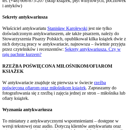
tel. (+48) 606-675-207 (skup książek, płyt winylowych, pocztówek
i antyków)
Sekrety antykwariusza
Właściciel antykwariatu
Stanisław Karolewski
jest nie tylko
doświadczonym antykwariuszem, ale także pisarzem, należy do
Stowarzyszenia Pisarzy Polskich, opublikował kilka książek dwie z
nich dotyczą pracy w antykwariacie, najnowsza – świetnie przyjęta
przez czytelników i recenzentów:
Sekrety antykwariusza. Czy w
raju pachnie kurzem?
RZEŹBA POŚWIĘCONA MIŁOŚNIKOM/OFIAROM
KSIAŻEK
W antykwariacie znajduje się pierwsza w świecie
rzeźba
poświęcona ofiarom oraz miłośnikom książek
. Zapraszamy do
fotografowania się z rzeźbą i zajęcia jednej ze stron – miłośnika lub
ofiary książek.
Wyznania antykwariusza
To miniatury z antykwarycznymi wspomnieniami – dostępne w
wersji tekstowej oraz audio. Dotyczą klientów antykwariatu oraz