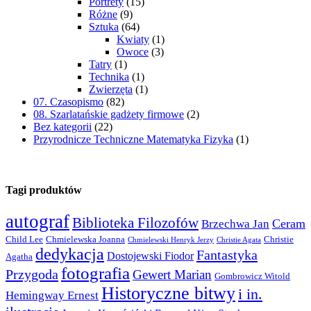
Portrety
(15)
Różne
(9)
Sztuka
(64)
Kwiaty
(1)
Owoce
(3)
Tatry
(1)
Technika
(1)
Zwierzęta
(1)
07. Czasopismo
(82)
08. Szarlatańskie gadżety firmowe
(2)
Bez kategorii
(22)
Przyrodnicze Techniczne Matematyka Fizyka
(1)
Tagi produktów
autograf
Biblioteka Filozofów
Ceram
Brzechwa Jan
Child Lee
Chmielewska Joanna
Christie
Chmielewski Henryk Jerzy
Christie Agata
dedykacja
Fantastyka
Dostojewski Fiodor
Agatha
fotografia
Przygoda
Gewert Marian
Gombrowicz Witold
Historyczne bitwy
i in.
Hemingway Ernest