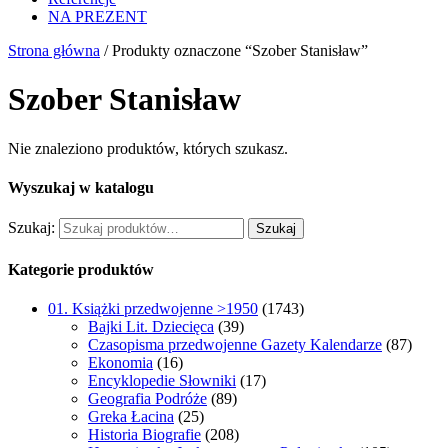
NA PREZENT
Strona główna
/ Produkty oznaczone “Szober Stanisław”
Szober Stanisław
Nie znaleziono produktów, których szukasz.
Wyszukaj w katalogu
Szukaj:
Szukaj
Kategorie produktów
01. Książki przedwojenne >1950
(1743)
Bajki Lit. Dziecięca
(39)
Czasopisma przedwojenne Gazety Kalendarze
(87)
Ekonomia
(16)
Encyklopedie Słowniki
(17)
Geografia Podróże
(89)
Greka Łacina
(25)
Historia Biografie
(208)