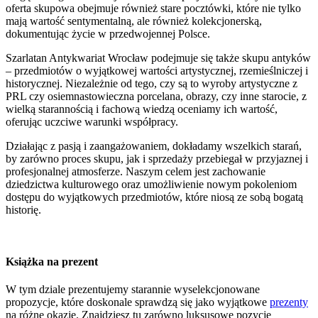
oferta skupowa obejmuje również stare pocztówki, które nie tylko
mają wartość sentymentalną, ale również kolekcjonerską,
dokumentując życie w przedwojennej Polsce.
Szarlatan Antykwariat Wrocław podejmuje się także skupu antyków
– przedmiotów o wyjątkowej wartości artystycznej, rzemieślniczej i
historycznej. Niezależnie od tego, czy są to wyroby artystyczne z
PRL czy osiemnastowieczna porcelana, obrazy, czy inne starocie, z
wielką starannością i fachową wiedzą oceniamy ich wartość,
oferując uczciwe warunki współpracy.
Działając z pasją i zaangażowaniem, dokładamy wszelkich starań,
by zarówno proces skupu, jak i sprzedaży przebiegał w przyjaznej i
profesjonalnej atmosferze. Naszym celem jest zachowanie
dziedzictwa kulturowego oraz umożliwienie nowym pokoleniom
dostępu do wyjątkowych przedmiotów, które niosą ze sobą bogatą
historię.
Książka na prezent
W tym dziale prezentujemy starannie wyselekcjonowane
propozycje, które doskonale sprawdzą się jako wyjątkowe
prezenty
na różne okazje. Znajdziesz tu zarówno luksusowe pozycje