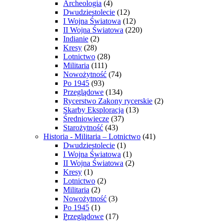
Archeologia
(4)
Dwudziestolecie
(12)
I Wojna Światowa
(12)
II Wojna Światowa
(220)
Indianie
(2)
Kresy
(28)
Lotnictwo
(28)
Militaria
(111)
Nowożytność
(74)
Po 1945
(93)
Przeglądowe
(134)
Rycerstwo Zakony rycerskie
(2)
Skarby Eksploracja
(13)
Średniowiecze
(37)
Starożytność
(43)
Historia - Militaria – Lotnictwo
(41)
Dwudziestolecie
(1)
I Wojna Światowa
(1)
II Wojna Światowa
(2)
Kresy
(1)
Lotnictwo
(2)
Militaria
(2)
Nowożytność
(3)
Po 1945
(1)
Przeglądowe
(17)