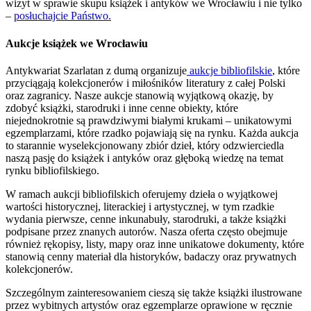
wizyt w sprawie skupu książek i antyków we Wrocławiu i nie tylko
–
posłuchajcie Państwo.
Aukcje książek we Wrocławiu
Antykwariat Szarlatan z dumą organizuje
aukcje bibliofilskie
, które
przyciągają kolekcjonerów i miłośników literatury z całej Polski
oraz zagranicy. Nasze aukcje stanowią wyjątkową okazję, by
zdobyć książki, starodruki i inne cenne obiekty, które
niejednokrotnie są prawdziwymi białymi krukami – unikatowymi
egzemplarzami, które rzadko pojawiają się na rynku. Każda aukcja
to starannie wyselekcjonowany zbiór dzieł, który odzwierciedla
naszą pasję do książek i antyków oraz głęboką wiedzę na temat
rynku bibliofilskiego.
W ramach aukcji bibliofilskich oferujemy dzieła o wyjątkowej
wartości historycznej, literackiej i artystycznej, w tym rzadkie
wydania pierwsze, cenne inkunabuły, starodruki, a także książki
podpisane przez znanych autorów. Nasza oferta często obejmuje
również rękopisy, listy, mapy oraz inne unikatowe dokumenty, które
stanowią cenny materiał dla historyków, badaczy oraz prywatnych
kolekcjonerów.
Szczególnym zainteresowaniem cieszą się także książki ilustrowane
przez wybitnych artystów oraz egzemplarze oprawione w ręcznie