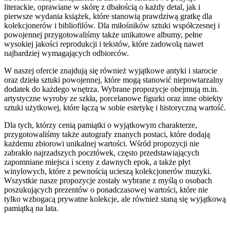
literackie, oprawiane w skórę z dbałością o każdy detal, jak i
pierwsze wydania książek, które stanowią prawdziwą gratkę dla
kolekcjonerów i bibliofilów. Dla miłośników sztuki współczesnej i
powojennej przygotowaliśmy także unikatowe albumy, pełne
wysokiej jakości reprodukcji i tekstów, które zadowolą nawet
najbardziej wymagających odbiorców.
W naszej ofercie znajdują się również wyjątkowe antyki i starocie
oraz dzieła sztuki powojennej, które mogą stanowić niepowtarzalny
dodatek do każdego wnętrza. Wybrane propozycje obejmują m.in.
artystyczne wyroby ze szkła, porcelanowe figurki oraz inne obiekty
sztuki użytkowej, które łączą w sobie estetykę i historyczną wartość.
Dla tych, którzy cenią pamiątki o wyjątkowym charakterze,
przygotowaliśmy także autografy znanych postaci, które dodają
każdemu zbiorowi unikalnej wartości. Wśród propozycji nie
zabrakło najrzadszych pocztówek, często przedstawiających
zapomniane miejsca i sceny z dawnych epok, a także płyt
winylowych, które z pewnością ucieszą kolekcjonerów muzyki.
Wszystkie nasze propozycje zostały wybrane z myślą o osobach
poszukujących prezentów o ponadczasowej wartości, które nie
tylko wzbogacą prywatne kolekcje, ale również staną się wyjątkową
pamiątką na lata.