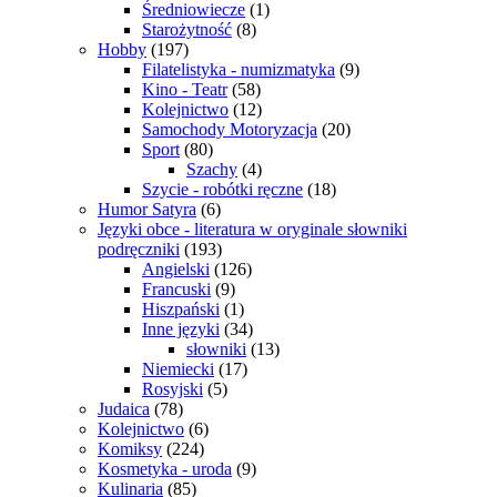
Średniowiecze
(1)
Starożytność
(8)
Hobby
(197)
Filatelistyka - numizmatyka
(9)
Kino - Teatr
(58)
Kolejnictwo
(12)
Samochody Motoryzacja
(20)
Sport
(80)
Szachy
(4)
Szycie - robótki ręczne
(18)
Humor Satyra
(6)
Języki obce - literatura w oryginale słowniki
podręczniki
(193)
Angielski
(126)
Francuski
(9)
Hiszpański
(1)
Inne języki
(34)
słowniki
(13)
Niemiecki
(17)
Rosyjski
(5)
Judaica
(78)
Kolejnictwo
(6)
Komiksy
(224)
Kosmetyka - uroda
(9)
Kulinaria
(85)