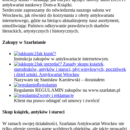
antykwariat naukowy Dom-u Książki.
Serdecznie zapraszamy do odwiedzenia naszego salonu we
Wrocławiu, jak również do korzystania z oferty antykwariatu
internetowego, gdzie na bieżąco aktualizujemy nasz asortyment,
umożliwiając Państwu odkrywanie prawdziwych skarbów
literackich, artystycznych i historycznych.
Zakupy w Szarlatanie
Jak kupić?
Instrukcja zakupów w antykwariacie internetowym.
Jak sprzedać? Zasady skupu książek,
starodruków, antyków i staroci, płyt winylowych, pocztówek
i dzieł sztuki. Antykwariat Wrocław
Nazywam się Stanisław Karolewski – dorastałem
Regulamin
Regulamin REGULAMIN zakupów na www.szarlatan.pl
Zwroty i reklamacje
Klient ma prawo odstąpić od umowy i zwrócić
Skup książek, antyków i staroci
W ramach swojej działalności, Szarlatan Antykwariat Wrocław nie
tylko oferuje szeroką gamę wybitnych obiektów, ale także prowadzi