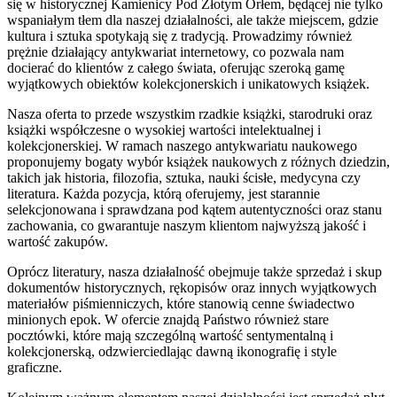
się w historycznej Kamienicy Pod Złotym Orłem, będącej nie tylko
wspaniałym tłem dla naszej działalności, ale także miejscem, gdzie
kultura i sztuka spotykają się z tradycją. Prowadzimy również
prężnie działający antykwariat internetowy, co pozwala nam
docierać do klientów z całego świata, oferując szeroką gamę
wyjątkowych obiektów kolekcjonerskich i unikatowych książek.
Nasza oferta to przede wszystkim rzadkie książki, starodruki oraz
książki współczesne o wysokiej wartości intelektualnej i
kolekcjonerskiej. W ramach naszego antykwariatu naukowego
proponujemy bogaty wybór książek naukowych z różnych dziedzin,
takich jak historia, filozofia, sztuka, nauki ścisłe, medycyna czy
literatura. Każda pozycja, którą oferujemy, jest starannie
selekcjonowana i sprawdzana pod kątem autentyczności oraz stanu
zachowania, co gwarantuje naszym klientom najwyższą jakość i
wartość zakupów.
Oprócz literatury, nasza działalność obejmuje także sprzedaż i skup
dokumentów historycznych, rękopisów oraz innych wyjątkowych
materiałów piśmienniczych, które stanowią cenne świadectwo
minionych epok. W ofercie znajdą Państwo również stare
pocztówki, które mają szczególną wartość sentymentalną i
kolekcjonerską, odzwierciedlając dawną ikonografię i style
graficzne.