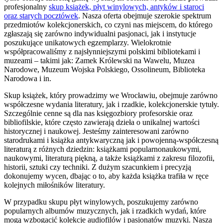
profesjonalny
skup książek, płyt winylowych, antyków i staroci
oraz starych pocztówek
. Nasza oferta obejmuje szerokie spektrum
przedmiotów kolekcjonerskich, co czyni nas miejscem, do którego
zgłaszają się zarówno indywidualni pasjonaci, jak i instytucje
poszukujące unikatowych egzemplarzy. Wielokrotnie
współpracowaliśmy z najsłynniejszymi polskimi bibliotekami i
muzeami – takimi jak: Zamek Królewski na Wawelu, Muzea
Narodowe, Muzeum Wojska Polskiego, Ossolineum, Biblioteka
Narodowa i in.
Skup książek, który prowadzimy we Wrocławiu, obejmuje zarówno
współczesne wydania literatury, jak i rzadkie, kolekcjonerskie tytuły.
Szczególnie cenne są dla nas księgozbiory profesorskie oraz
bibliofilskie, które często zawierają dzieła o unikalnej wartości
historycznej i naukowej. Jesteśmy zainteresowani zarówno
starodrukami i książka antykwaryczną jak i powojenną-współczesną
literaturą z różnych dziedzin: książkami popularnonaukowymi,
naukowymi, literaturą piękną, a także książkami z zakresu filozofii,
historii, sztuki czy techniki. Z dużym szacunkiem i precyzją
dokonujemy wycen, dbając o to, aby każda książka trafiła w ręce
kolejnych miłośników literatury.
W przypadku skupu płyt winylowych, poszukujemy zarówno
popularnych albumów muzycznych, jak i rzadkich wydań, które
mogą wzbogacić kolekcje audiofilów i pasjonatów muzyki. Nasza