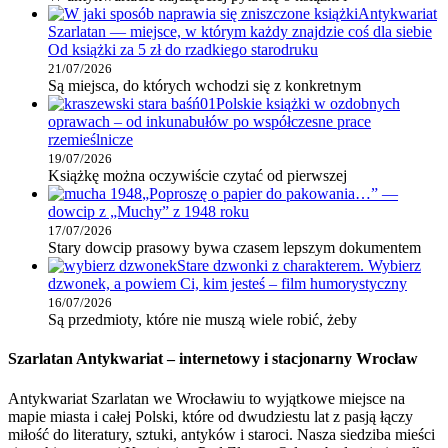
Antykwariat
Szarlatan — miejsce, w którym każdy znajdzie coś dla siebie
Od książki za 5 zł do rzadkiego starodruku
21/07/2026
Są miejsca, do których wchodzi się z konkretnym
Polskie książki w ozdobnych
oprawach – od inkunabułów po współczesne prace
rzemieślnicze
19/07/2026
Książkę można oczywiście czytać od pierwszej
„Poproszę o papier do pakowania…” —
dowcip z „Muchy” z 1948 roku
17/07/2026
Stary dowcip prasowy bywa czasem lepszym dokumentem
Stare dzwonki z charakterem. Wybierz
dzwonek, a powiem Ci, kim jesteś – film humorystyczny
16/07/2026
Są przedmioty, które nie muszą wiele robić, żeby
Szarlatan Antykwariat – internetowy i stacjonarny Wrocław
Antykwariat Szarlatan we Wrocławiu to wyjątkowe miejsce na
mapie miasta i całej Polski, które od dwudziestu lat z pasją łączy
miłość do literatury, sztuki, antyków i staroci. Nasza siedziba mieści