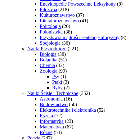
Encyklopedie Powszechne Leksykony
(8)
Filozofia
(218)
Kulturoznawstwo
(37)
Literaturoznawstwo
(41)
Politologia
(20)
Polonistyka
(38)
Przysłowia mądrości sentencje aforyzmy
(8)
Socjologia
(36)
Nauki Przyrodnicze
(221)
Biologia
(38)
Botanika
(51)
Chemia
(32)
Zoologia
(99)
Psy
(1)
Ptaki
(3)
Ryby
(2)
Nauki Ścisłe i Techniczne
(352)
Astronomia
(16)
Budownictwo
(50)
Elektrotechnika i elektronika
(52)
Fizyka
(72)
Informatyka
(23)
Matematyka
(67)
Różne
(53)
Poezja
(247)