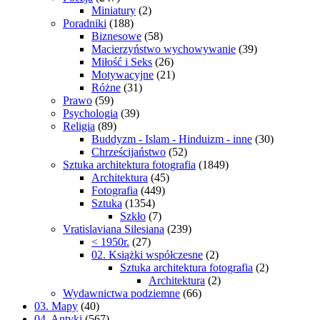
Miniatury
(2)
Poradniki
(188)
Biznesowe
(58)
Macierzyństwo wychowywanie
(39)
Miłość i Seks
(26)
Motywacyjne
(21)
Różne
(31)
Prawo
(59)
Psychologia
(39)
Religia
(89)
Buddyzm - Islam - Hinduizm - inne
(30)
Chrześcijaństwo
(52)
Sztuka architektura fotografia
(1849)
Architektura
(45)
Fotografia
(449)
Sztuka
(1354)
Szkło
(7)
Vratislaviana Silesiana
(239)
< 1950r.
(27)
02. Książki współczesne
(2)
Sztuka architektura fotografia
(2)
Architektura
(2)
Wydawnictwa podziemne
(66)
03. Mapy
(40)
04. Antyki
(567)