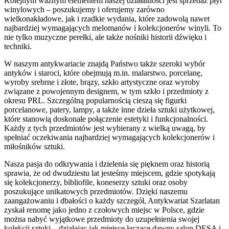
Kolejnym ważnym elementem naszej działalności jest sprzedaż płyt
winylowych – poszukujemy i oferujemy zarówno
wielkonakładowe, jak i rzadkie wydania, które zadowolą nawet
najbardziej wymagających melomanów i kolekcjonerów winyli. To
nie tylko muzyczne perełki, ale także nośniki historii dźwięku i
techniki.
W naszym antykwariacie znajdą Państwo także szeroki wybór
antyków i staroci, które obejmują m.in. malarstwo, porcelanę,
wyroby srebrne i złote, brązy, szkło artystyczne oraz wyroby
związane z powojennym designem, w tym szkło i przedmioty z
okresu PRL. Szczególną popularnością cieszą się figurki
porcelanowe, patery, lampy, a także inne dzieła sztuki użytkowej,
które stanowią doskonałe połączenie estetyki i funkcjonalności.
Każdy z tych przedmiotów jest wybierany z wielką uwagą, by
spełniać oczekiwania najbardziej wymagających kolekcjonerów i
miłośników sztuki.
Nasza pasja do odkrywania i dzielenia się pięknem oraz historią
sprawia, że od dwudziestu lat jesteśmy miejscem, gdzie spotykają
się kolekcjonerzy, bibliofile, koneserzy sztuki oraz osoby
poszukujące unikatowych przedmiotów. Dzięki naszemu
zaangażowaniu i dbałości o każdy szczegół, Antykwariat Szarlatan
zyskał renomę jako jedno z czołowych miejsc w Polsce, gdzie
można nabyć wyjątkowe przedmioty do uzupełnienia swojej
kolekcji sztuki – działając jak miejsce łączące dawny salon DESA i