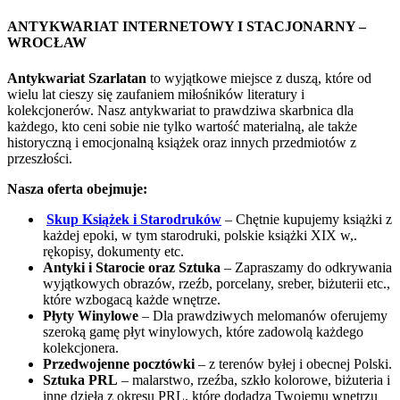
ANTYKWARIAT INTERNETOWY I STACJONARNY –
WROCŁAW
Antykwariat Szarlatan
to wyjątkowe miejsce z duszą, które od
wielu lat cieszy się zaufaniem miłośników literatury i
kolekcjonerów. Nasz antykwariat to prawdziwa skarbnica dla
każdego, kto ceni sobie nie tylko wartość materialną, ale także
historyczną i emocjonalną książek oraz innych przedmiotów z
przeszłości.
Nasza oferta obejmuje:
Skup Książek i Starodruków
– Chętnie kupujemy książki z
każdej epoki, w tym starodruki, polskie książki XIX w,.
rękopisy, dokumenty etc.
Antyki i Starocie oraz Sztuka
– Zapraszamy do odkrywania
wyjątkowych obrazów, rzeźb, porcelany, sreber, biżuterii etc.,
które wzbogacą każde wnętrze.
Płyty Winylowe
– Dla prawdziwych melomanów oferujemy
szeroką gamę płyt winylowych, które zadowolą każdego
kolekcjonera.
Przedwojenne pocztówki
– z terenów byłej i obecnej Polski.
Sztuka PRL
– malarstwo, rzeźba, szkło kolorowe, biżuteria i
inne dzieła z okresu PRL, które dodadzą Twojemu wnętrzu