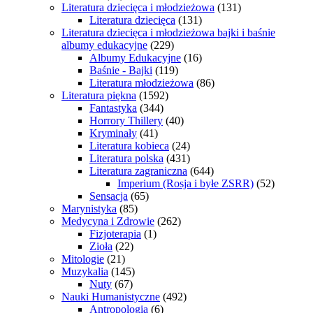
Literatura dziecięca i młodzieżowa
(131)
Literatura dziecięca
(131)
Literatura dziecięca i młodzieżowa bajki i baśnie
albumy edukacyjne
(229)
Albumy Edukacyjne
(16)
Baśnie - Bajki
(119)
Literatura młodzieżowa
(86)
Literatura piękna
(1592)
Fantastyka
(344)
Horrory Thillery
(40)
Kryminały
(41)
Literatura kobieca
(24)
Literatura polska
(431)
Literatura zagraniczna
(644)
Imperium (Rosja i byłe ZSRR)
(52)
Sensacja
(65)
Marynistyka
(85)
Medycyna i Zdrowie
(262)
Fizjoterapia
(1)
Zioła
(22)
Mitologie
(21)
Muzykalia
(145)
Nuty
(67)
Nauki Humanistyczne
(492)
Antropologia
(6)