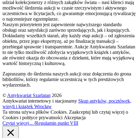
udział kolekcjonerzy z różnych zakątków świata – nasi klienci mają
możliwość śledzenia aukcji w czasie rzeczywistym i aktywnego
uczestnictwa w licytacjach, co gwarantuje emocjonującą rywalizację
o najcenniejsze egzemplarze.
Naszym priorytetem jest zapewnienie najwyższego standardu
obsługi oraz satysfakcji zarówno sprzedających, jak i kupujących.
Dokładamy wszelkich starań, aby każdy etap aukcji – od zgłoszenia
obiektu, przez jego ekspertyzę, aż po finalizację transakcji –
przebiegał sprawnie i transparentnie. Aukcje Antykwariatu Szarlatan
to nie tylko możliwość zdobycia wyjątkowych książek i antyków,
ale również okazja do obcowania z dziełami, które mają wyjątkową
wartość historyczną i kulturową.
Zapraszamy do śledzenia naszych aukcji oraz dołączenia do grona
bibliofilów, którzy regularnie uczestniczą w tych prestiżowych
wydarzeniach.
©
Antykwariat Szarlatan
2026
Antykwariat internetowy i stacjonarny
Skup antyków, pocztówek,
winyli i książek Wrocław
Ta strona używa plików Cookies. Zaakceptuj lub czytaj więcej o
Cookies i polityce prywatności
Akceptacja
Czytaj więcej... /Regulamin punkt VIII