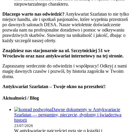
niepowtarzalnego charakteru.
Dlaczego warto nas odwiedzić?
Antykwariat Szarlatan to nie tylko
miejsce handlu, ale i spotkań pasjonatów, które wypełnia przestrzeń
po dawnych salonach DESA. Nasze wieloletnie doświadczenie
pozwala nam na profesjonalne doradztwo i pomoc w odkrywaniu
prawdziwych skarbów. Stawiamy na unikalność i jakość, dbając o
każdy szczegół naszej oferty.
Znajdziesz nas stacjonarnie na ul. Szczytnickiej 51 we
Wrocławiu oraz nasz antykwariat internetowy na tej stronie.
Zapraszamy serdecznie do odwiedzin i współpracy! Odkryj z nami
magię dawnych czasów i pozwól, by historia zagościła w Twoim
domu.
Antykwariat Szarlatan – Twoje okno na przeszłość!
Aktualności / Blog
Dawne dokumenty w Antykwariacie
Szarlatan — pergaminy, pieczęcie, dyplomy i świadectwa
historii
23/07/2026
W antykwariacie najczęściej pyta się o książki i