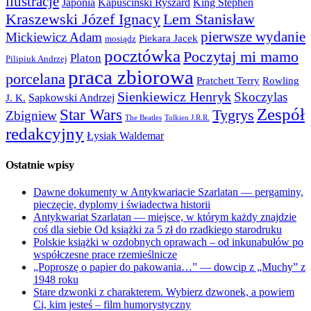
ilustracje
Japonia
Kapuściński Ryszard
King Stephen
Kraszewski Józef Ignacy
Lem Stanisław
pierwsze wydanie
Mickiewicz Adam
Piekara Jacek
mosiądz
pocztówka
Poczytaj mi mamo
Platon
Pilipiuk Andrzej
praca zbiorowa
porcelana
Pratchett Terry
Rowling
Sienkiewicz Henryk
Skoczylas
Sapkowski Andrzej
J. K.
Zespół
Star Wars
Tygrys
Zbigniew
The Beatles
Tolkien J.R.R.
redakcyjny
Łysiak Waldemar
Ostatnie wpisy
Dawne dokumenty w Antykwariacie Szarlatan — pergaminy,
pieczęcie, dyplomy i świadectwa historii
Antykwariat Szarlatan — miejsce, w którym każdy znajdzie
coś dla siebie Od książki za 5 zł do rzadkiego starodruku
Polskie książki w ozdobnych oprawach – od inkunabułów po
współczesne prace rzemieślnicze
„Poproszę o papier do pakowania…” — dowcip z „Muchy” z
1948 roku
Stare dzwonki z charakterem. Wybierz dzwonek, a powiem
Ci, kim jesteś – film humorystyczny