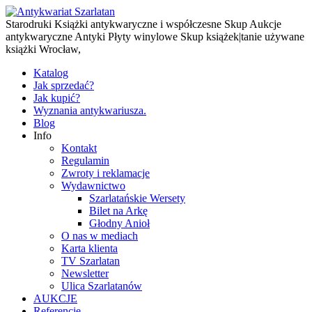
Starodruki Książki antykwaryczne i współczesne Skup Aukcje
antykwaryczne Antyki Płyty winylowe Skup książek|tanie używane
książki Wrocław,
Katalog
Jak sprzedać?
Jak kupić?
Wyznania antykwariusza.
Blog
Info
Kontakt
Regulamin
Zwroty i reklamacje
Wydawnictwo
Szarlatańskie Wersety
Bilet na Arkę
Głodny Anioł
O nas w mediach
Karta klienta
TV Szarlatan
Newsletter
Ulica Szarlatanów
AUKCJE
Referencje