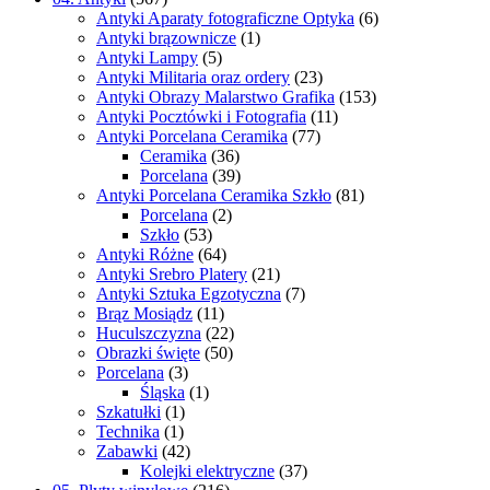
Antyki Aparaty fotograficzne Optyka
(6)
Antyki brązownicze
(1)
Antyki Lampy
(5)
Antyki Militaria oraz ordery
(23)
Antyki Obrazy Malarstwo Grafika
(153)
Antyki Pocztówki i Fotografia
(11)
Antyki Porcelana Ceramika
(77)
Ceramika
(36)
Porcelana
(39)
Antyki Porcelana Ceramika Szkło
(81)
Porcelana
(2)
Szkło
(53)
Antyki Różne
(64)
Antyki Srebro Platery
(21)
Antyki Sztuka Egzotyczna
(7)
Brąz Mosiądz
(11)
Huculszczyzna
(22)
Obrazki święte
(50)
Porcelana
(3)
Śląska
(1)
Szkatułki
(1)
Technika
(1)
Zabawki
(42)
Kolejki elektryczne
(37)