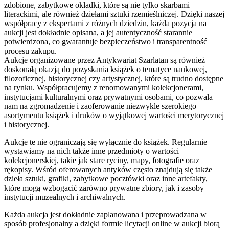
zdobione, zabytkowe okładki, które są nie tylko skarbami
literackimi, ale również dziełami sztuki rzemieślniczej. Dzięki naszej
współpracy z ekspertami z różnych dziedzin, każda pozycja na
aukcji jest dokładnie opisana, a jej autentyczność starannie
potwierdzona, co gwarantuje bezpieczeństwo i transparentność
procesu zakupu.
Aukcje organizowane przez Antykwariat Szarlatan są również
doskonałą okazją do pozyskania książek o tematyce naukowej,
filozoficznej, historycznej czy artystycznej, które są trudno dostępne
na rynku. Współpracujemy z renomowanymi kolekcjonerami,
instytucjami kulturalnymi oraz prywatnymi osobami, co pozwala
nam na zgromadzenie i zaoferowanie niezwykle szerokiego
asortymentu książek i druków o wyjątkowej wartości merytorycznej
i historycznej.
Aukcje te nie ograniczają się wyłącznie do książek. Regularnie
wystawiamy na nich także inne przedmioty o wartości
kolekcjonerskiej, takie jak stare ryciny, mapy, fotografie oraz
rękopisy. Wśród oferowanych antyków często znajdują się także
dzieła sztuki, grafiki, zabytkowe pocztówki oraz inne artefakty,
które mogą wzbogacić zarówno prywatne zbiory, jak i zasoby
instytucji muzealnych i archiwalnych.
Każda aukcja jest dokładnie zaplanowana i przeprowadzana w
sposób profesjonalny a dzięki formie licytacji online w aukcji biorą