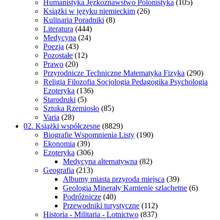
Humanistyka Jęzkoznawstwo Polonistyka
(105)
Książki w języku niemieckim
(26)
Kulinaria Poradniki
(8)
Literatura
(444)
Medycyna
(24)
Poezja
(43)
Pozostałe
(12)
Prawo
(20)
Przyrodnicze Techniczne Matematyka Fizyka
(290)
Religia Filozofia Socjologia Pedagogika Psychologia
Ezoteryka
(136)
Starodruki
(5)
Sztuka Rzemiosło
(85)
Varia
(28)
02. Książki współczesne
(8829)
Biografie Wspomnienia Listy
(190)
Ekonomia
(39)
Ezoteryka
(306)
Medycyna alternatywna
(82)
Geografia
(213)
Albumy miasta przyroda miejsca
(39)
Geologia Minerały Kamienie szlachetne
(6)
Podróżnicze
(40)
Przewodniki turystyczne
(112)
Historia - Militaria - Lotnictwo
(837)