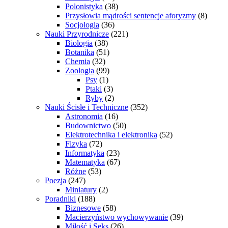
Polonistyka
(38)
Przysłowia mądrości sentencje aforyzmy
(8)
Socjologia
(36)
Nauki Przyrodnicze
(221)
Biologia
(38)
Botanika
(51)
Chemia
(32)
Zoologia
(99)
Psy
(1)
Ptaki
(3)
Ryby
(2)
Nauki Ścisłe i Techniczne
(352)
Astronomia
(16)
Budownictwo
(50)
Elektrotechnika i elektronika
(52)
Fizyka
(72)
Informatyka
(23)
Matematyka
(67)
Różne
(53)
Poezja
(247)
Miniatury
(2)
Poradniki
(188)
Biznesowe
(58)
Macierzyństwo wychowywanie
(39)
Miłość i Seks
(26)