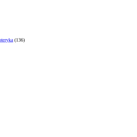
oteryka
(136)