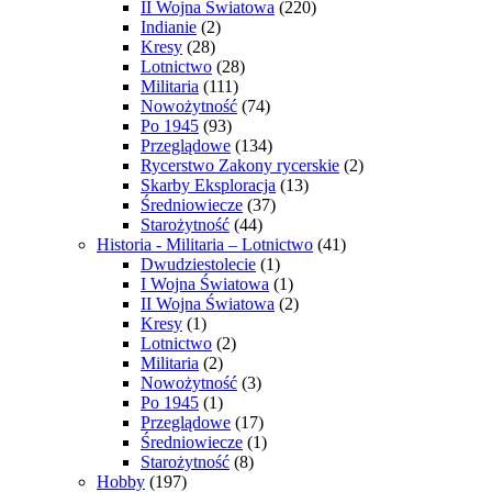
II Wojna Światowa
(220)
Indianie
(2)
Kresy
(28)
Lotnictwo
(28)
Militaria
(111)
Nowożytność
(74)
Po 1945
(93)
Przeglądowe
(134)
Rycerstwo Zakony rycerskie
(2)
Skarby Eksploracja
(13)
Średniowiecze
(37)
Starożytność
(44)
Historia - Militaria – Lotnictwo
(41)
Dwudziestolecie
(1)
I Wojna Światowa
(1)
II Wojna Światowa
(2)
Kresy
(1)
Lotnictwo
(2)
Militaria
(2)
Nowożytność
(3)
Po 1945
(1)
Przeglądowe
(17)
Średniowiecze
(1)
Starożytność
(8)
Hobby
(197)