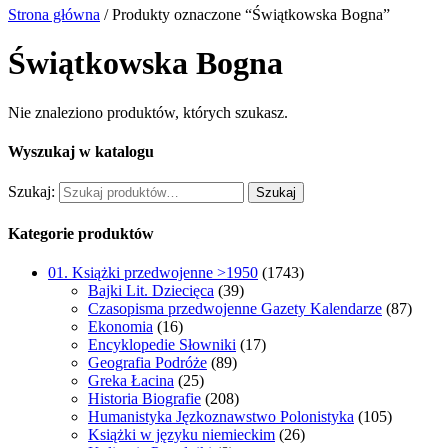
Strona główna
/ Produkty oznaczone “Świątkowska Bogna”
Świątkowska Bogna
Nie znaleziono produktów, których szukasz.
Wyszukaj w katalogu
Szukaj:
Szukaj
Kategorie produktów
01. Książki przedwojenne >1950
(1743)
Bajki Lit. Dziecięca
(39)
Czasopisma przedwojenne Gazety Kalendarze
(87)
Ekonomia
(16)
Encyklopedie Słowniki
(17)
Geografia Podróże
(89)
Greka Łacina
(25)
Historia Biografie
(208)
Humanistyka Jęzkoznawstwo Polonistyka
(105)
Książki w języku niemieckim
(26)