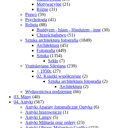
Motywacyjne
(21)
Różne
(31)
Prawo
(59)
Psychologia
(41)
Religia
(88)
Buddyzm - Islam - Hinduizm - inne
(30)
Chrześcijaństwo
(51)
Sztuka architektura fotografia
(1849)
Architektura
(45)
Fotografia
(449)
Sztuka
(1354)
Szkło
(7)
Vratislaviana Silesiana
(239)
< 1950r.
(27)
02. Książki współczesne
(2)
Sztuka architektura fotografia
(2)
Architektura
(2)
Wydawnictwa podziemne
(66)
03. Mapy
(40)
04. Antyki
(567)
Antyki Aparaty fotograficzne Optyka
(6)
Antyki brązownicze
(1)
Antyki Lampy
(5)
Antyki Militaria oraz ordery
(23)
Antyki Obrazy Malarstwo Grafika
(153)