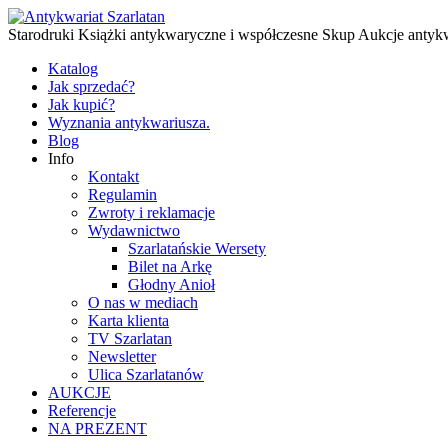
Starodruki Książki antykwaryczne i współczesne Skup Aukcje antyk
Katalog
Jak sprzedać?
Jak kupić?
Wyznania antykwariusza.
Blog
Info
Kontakt
Regulamin
Zwroty i reklamacje
Wydawnictwo
Szarlatańskie Wersety
Bilet na Arkę
Głodny Anioł
O nas w mediach
Karta klienta
TV Szarlatan
Newsletter
Ulica Szarlatanów
AUKCJE
Referencje
NA PREZENT