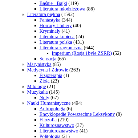
Baśnie - Bajki
(119)
Literatura młodzieżowa
(86)
Literatura piękna
(1592)
Fantastyka
(344)
Horrory Thillery
(40)
Kryminały
(41)
Literatura kobieca
(24)
Literatura polska
(431)
Literatura zagraniczna
(644)
Imperium (Rosja i byłe ZSRR)
(52)
Sensacja
(65)
Marynistyka
(85)
Medycyna i Zdrowie
(263)
Fizjoterapia
(1)
Zioła
(23)
Mitologie
(21)
Muzykalia
(145)
Nuty
(67)
Nauki Humanistyczne
(494)
Antropologia
(6)
Encyklopedie Powszechne Leksykony
(8)
Filozofia
(219)
Kulturoznawstwo
(37)
Literaturoznawstwo
(41)
Politologia
(21)