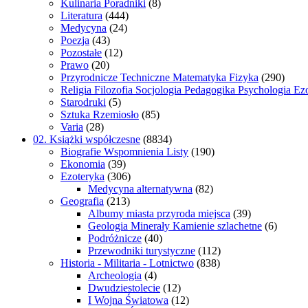
Kulinaria Poradniki
(8)
Literatura
(444)
Medycyna
(24)
Poezja
(43)
Pozostałe
(12)
Prawo
(20)
Przyrodnicze Techniczne Matematyka Fizyka
(290)
Religia Filozofia Socjologia Pedagogika Psychologia Ez
Starodruki
(5)
Sztuka Rzemiosło
(85)
Varia
(28)
02. Książki współczesne
(8834)
Biografie Wspomnienia Listy
(190)
Ekonomia
(39)
Ezoteryka
(306)
Medycyna alternatywna
(82)
Geografia
(213)
Albumy miasta przyroda miejsca
(39)
Geologia Minerały Kamienie szlachetne
(6)
Podróżnicze
(40)
Przewodniki turystyczne
(112)
Historia - Militaria - Lotnictwo
(838)
Archeologia
(4)
Dwudziestolecie
(12)
I Wojna Światowa
(12)