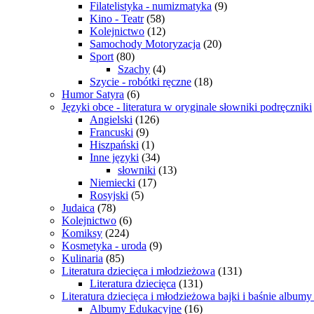
Filatelistyka - numizmatyka
(9)
Kino - Teatr
(58)
Kolejnictwo
(12)
Samochody Motoryzacja
(20)
Sport
(80)
Szachy
(4)
Szycie - robótki ręczne
(18)
Humor Satyra
(6)
Języki obce - literatura w oryginale słowniki podręczniki
Angielski
(126)
Francuski
(9)
Hiszpański
(1)
Inne języki
(34)
słowniki
(13)
Niemiecki
(17)
Rosyjski
(5)
Judaica
(78)
Kolejnictwo
(6)
Komiksy
(224)
Kosmetyka - uroda
(9)
Kulinaria
(85)
Literatura dziecięca i młodzieżowa
(131)
Literatura dziecięca
(131)
Literatura dziecięca i młodzieżowa bajki i baśnie album
Albumy Edukacyjne
(16)