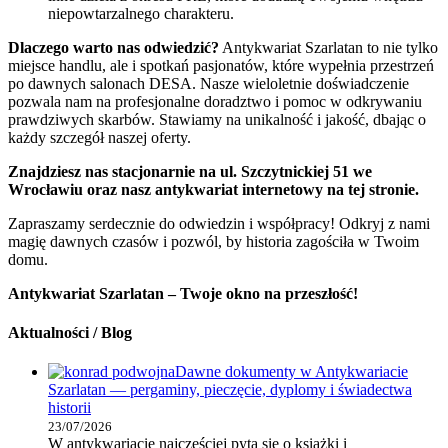
niepowtarzalnego charakteru.
Dlaczego warto nas odwiedzić?
Antykwariat Szarlatan to nie tylko
miejsce handlu, ale i spotkań pasjonatów, które wypełnia przestrzeń
po dawnych salonach DESA. Nasze wieloletnie doświadczenie
pozwala nam na profesjonalne doradztwo i pomoc w odkrywaniu
prawdziwych skarbów. Stawiamy na unikalność i jakość, dbając o
każdy szczegół naszej oferty.
Znajdziesz nas stacjonarnie na ul. Szczytnickiej 51 we
Wrocławiu oraz nasz antykwariat internetowy na tej stronie.
Zapraszamy serdecznie do odwiedzin i współpracy! Odkryj z nami
magię dawnych czasów i pozwól, by historia zagościła w Twoim
domu.
Antykwariat Szarlatan – Twoje okno na przeszłość!
Aktualności / Blog
Dawne dokumenty w Antykwariacie
Szarlatan — pergaminy, pieczęcie, dyplomy i świadectwa
historii
23/07/2026
W antykwariacie najczęściej pyta się o książki i