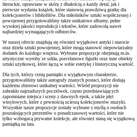
literackie, oprawiane w skórę z dbałością o każdy detal, jak i
pierwsze wydania książek, które stanowią prawdziwą gratkę dla
kolekcjonerów i bibliofilów. Dla miłośników sztuki współczesnej i
powojennej przygotowaliśmy także unikatowe albumy, pełne
wysokiej jakości reprodukcji i tekstów, które zadowolą nawet
najbardziej wymagających odbiorców.
W naszej ofercie znajdują się również wyjątkowe antyki i starocie
oraz dzieła sztuki powojennej, które mogą stanowić niepowtarzalny
dodatek do każdego wnętrza. Wybrane propozycje obejmują m.in.
artystyczne wyroby ze szkła, porcelanowe figurki oraz inne obiekty
sztuki użytkowej, które łączą w sobie estetykę i historyczną wartość.
Dla tych, którzy cenią pamiątki o wyjątkowym charakterze,
przygotowaliśmy także autografy znanych postaci, które dodają
każdemu zbiorowi unikalnej wartości. Wśród propozycji nie
zabrakło najrzadszych pocztówek, często przedstawiających
zapomniane miejsca i sceny z dawnych epok, a także płyt
winylowych, które z pewnością ucieszą kolekcjonerów muzyki.
Wszystkie nasze propozycje zostały wybrane z myślą o osobach
poszukujących prezentów o ponadczasowej wartości, które nie
tylko wzbogacą prywatne kolekcje, ale również staną się wyjątkową
pamiątką na lata.