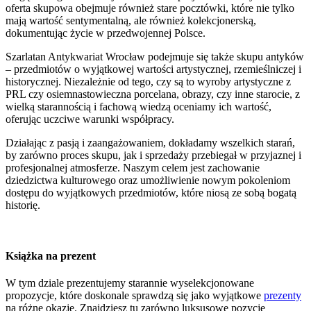
oferta skupowa obejmuje również stare pocztówki, które nie tylko
mają wartość sentymentalną, ale również kolekcjonerską,
dokumentując życie w przedwojennej Polsce.
Szarlatan Antykwariat Wrocław podejmuje się także skupu antyków
– przedmiotów o wyjątkowej wartości artystycznej, rzemieślniczej i
historycznej. Niezależnie od tego, czy są to wyroby artystyczne z
PRL czy osiemnastowieczna porcelana, obrazy, czy inne starocie, z
wielką starannością i fachową wiedzą oceniamy ich wartość,
oferując uczciwe warunki współpracy.
Działając z pasją i zaangażowaniem, dokładamy wszelkich starań,
by zarówno proces skupu, jak i sprzedaży przebiegał w przyjaznej i
profesjonalnej atmosferze. Naszym celem jest zachowanie
dziedzictwa kulturowego oraz umożliwienie nowym pokoleniom
dostępu do wyjątkowych przedmiotów, które niosą ze sobą bogatą
historię.
Książka na prezent
W tym dziale prezentujemy starannie wyselekcjonowane
propozycje, które doskonale sprawdzą się jako wyjątkowe
prezenty
na różne okazje. Znajdziesz tu zarówno luksusowe pozycje