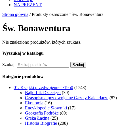
NA PREZENT
Strona główna
/ Produkty oznaczone “Św. Bonawentura”
Św. Bonawentura
Nie znaleziono produktów, których szukasz.
Wyszukaj w katalogu
Szukaj:
Szukaj
Kategorie produktów
01. Książki przedwojenne >1950
(1743)
Bajki Lit. Dziecięca
(39)
Czasopisma przedwojenne Gazety Kalendarze
(87)
Ekonomia
(16)
Encyklopedie Słowniki
(17)
Geografia Podróże
(89)
Greka Łacina
(25)
Historia Biografie
(208)