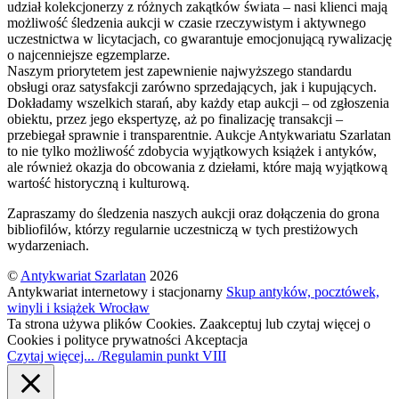
udział kolekcjonerzy z różnych zakątków świata – nasi klienci mają
możliwość śledzenia aukcji w czasie rzeczywistym i aktywnego
uczestnictwa w licytacjach, co gwarantuje emocjonującą rywalizację
o najcenniejsze egzemplarze.
Naszym priorytetem jest zapewnienie najwyższego standardu
obsługi oraz satysfakcji zarówno sprzedających, jak i kupujących.
Dokładamy wszelkich starań, aby każdy etap aukcji – od zgłoszenia
obiektu, przez jego ekspertyzę, aż po finalizację transakcji –
przebiegał sprawnie i transparentnie. Aukcje Antykwariatu Szarlatan
to nie tylko możliwość zdobycia wyjątkowych książek i antyków,
ale również okazja do obcowania z dziełami, które mają wyjątkową
wartość historyczną i kulturową.
Zapraszamy do śledzenia naszych aukcji oraz dołączenia do grona
bibliofilów, którzy regularnie uczestniczą w tych prestiżowych
wydarzeniach.
©
Antykwariat Szarlatan
2026
Antykwariat internetowy i stacjonarny
Skup antyków, pocztówek,
winyli i książek Wrocław
Ta strona używa plików Cookies. Zaakceptuj lub czytaj więcej o
Cookies i polityce prywatności
Akceptacja
Czytaj więcej... /Regulamin punkt VIII