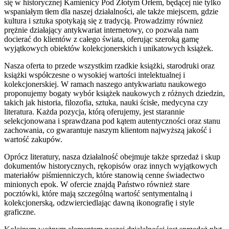
się w historycznej Kamienicy Pod Złotym Orłem, będącej nie tylko
wspaniałym tłem dla naszej działalności, ale także miejscem, gdzie
kultura i sztuka spotykają się z tradycją. Prowadzimy również
prężnie działający antykwariat internetowy, co pozwala nam
docierać do klientów z całego świata, oferując szeroką gamę
wyjątkowych obiektów kolekcjonerskich i unikatowych książek.
Nasza oferta to przede wszystkim rzadkie książki, starodruki oraz
książki współczesne o wysokiej wartości intelektualnej i
kolekcjonerskiej. W ramach naszego antykwariatu naukowego
proponujemy bogaty wybór książek naukowych z różnych dziedzin,
takich jak historia, filozofia, sztuka, nauki ścisłe, medycyna czy
literatura. Każda pozycja, którą oferujemy, jest starannie
selekcjonowana i sprawdzana pod kątem autentyczności oraz stanu
zachowania, co gwarantuje naszym klientom najwyższą jakość i
wartość zakupów.
Oprócz literatury, nasza działalność obejmuje także sprzedaż i skup
dokumentów historycznych, rękopisów oraz innych wyjątkowych
materiałów piśmienniczych, które stanowią cenne świadectwo
minionych epok. W ofercie znajdą Państwo również stare
pocztówki, które mają szczególną wartość sentymentalną i
kolekcjonerską, odzwierciedlając dawną ikonografię i style
graficzne.