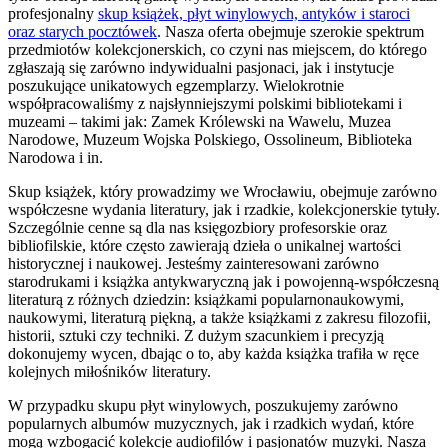
profesjonalny
skup książek, płyt winylowych, antyków i staroci
oraz starych pocztówek
. Nasza oferta obejmuje szerokie spektrum
przedmiotów kolekcjonerskich, co czyni nas miejscem, do którego
zgłaszają się zarówno indywidualni pasjonaci, jak i instytucje
poszukujące unikatowych egzemplarzy. Wielokrotnie
współpracowaliśmy z najsłynniejszymi polskimi bibliotekami i
muzeami – takimi jak: Zamek Królewski na Wawelu, Muzea
Narodowe, Muzeum Wojska Polskiego, Ossolineum, Biblioteka
Narodowa i in.
Skup książek, który prowadzimy we Wrocławiu, obejmuje zarówno
współczesne wydania literatury, jak i rzadkie, kolekcjonerskie tytuły.
Szczególnie cenne są dla nas księgozbiory profesorskie oraz
bibliofilskie, które często zawierają dzieła o unikalnej wartości
historycznej i naukowej. Jesteśmy zainteresowani zarówno
starodrukami i książka antykwaryczną jak i powojenną-współczesną
literaturą z różnych dziedzin: książkami popularnonaukowymi,
naukowymi, literaturą piękną, a także książkami z zakresu filozofii,
historii, sztuki czy techniki. Z dużym szacunkiem i precyzją
dokonujemy wycen, dbając o to, aby każda książka trafiła w ręce
kolejnych miłośników literatury.
W przypadku skupu płyt winylowych, poszukujemy zarówno
popularnych albumów muzycznych, jak i rzadkich wydań, które
mogą wzbogacić kolekcje audiofilów i pasjonatów muzyki. Nasza