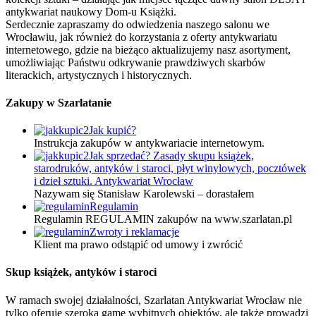
antykwariat naukowy Dom-u Książki.
Serdecznie zapraszamy do odwiedzenia naszego salonu we
Wrocławiu, jak również do korzystania z oferty antykwariatu
internetowego, gdzie na bieżąco aktualizujemy nasz asortyment,
umożliwiając Państwu odkrywanie prawdziwych skarbów
literackich, artystycznych i historycznych.
Zakupy w Szarlatanie
Jak kupić?
Instrukcja zakupów w antykwariacie internetowym.
Jak sprzedać? Zasady skupu książek,
starodruków, antyków i staroci, płyt winylowych, pocztówek
i dzieł sztuki. Antykwariat Wrocław
Nazywam się Stanisław Karolewski – dorastałem
Regulamin
Regulamin REGULAMIN zakupów na www.szarlatan.pl
Zwroty i reklamacje
Klient ma prawo odstąpić od umowy i zwrócić
Skup książek, antyków i staroci
W ramach swojej działalności, Szarlatan Antykwariat Wrocław nie
tylko oferuje szeroką gamę wybitnych obiektów, ale także prowadzi