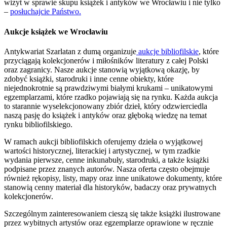
wizyt w sprawie skupu książek i antyków we Wrocławiu i nie tylko
–
posłuchajcie Państwo.
Aukcje książek we Wrocławiu
Antykwariat Szarlatan z dumą organizuje
aukcje bibliofilskie
, które
przyciągają kolekcjonerów i miłośników literatury z całej Polski
oraz zagranicy. Nasze aukcje stanowią wyjątkową okazję, by
zdobyć książki, starodruki i inne cenne obiekty, które
niejednokrotnie są prawdziwymi białymi krukami – unikatowymi
egzemplarzami, które rzadko pojawiają się na rynku. Każda aukcja
to starannie wyselekcjonowany zbiór dzieł, który odzwierciedla
naszą pasję do książek i antyków oraz głęboką wiedzę na temat
rynku bibliofilskiego.
W ramach aukcji bibliofilskich oferujemy dzieła o wyjątkowej
wartości historycznej, literackiej i artystycznej, w tym rzadkie
wydania pierwsze, cenne inkunabuły, starodruki, a także książki
podpisane przez znanych autorów. Nasza oferta często obejmuje
również rękopisy, listy, mapy oraz inne unikatowe dokumenty, które
stanowią cenny materiał dla historyków, badaczy oraz prywatnych
kolekcjonerów.
Szczególnym zainteresowaniem cieszą się także książki ilustrowane
przez wybitnych artystów oraz egzemplarze oprawione w ręcznie