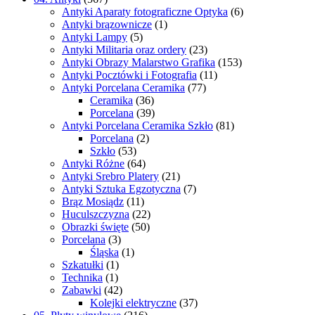
Antyki Aparaty fotograficzne Optyka
(6)
Antyki brązownicze
(1)
Antyki Lampy
(5)
Antyki Militaria oraz ordery
(23)
Antyki Obrazy Malarstwo Grafika
(153)
Antyki Pocztówki i Fotografia
(11)
Antyki Porcelana Ceramika
(77)
Ceramika
(36)
Porcelana
(39)
Antyki Porcelana Ceramika Szkło
(81)
Porcelana
(2)
Szkło
(53)
Antyki Różne
(64)
Antyki Srebro Platery
(21)
Antyki Sztuka Egzotyczna
(7)
Brąz Mosiądz
(11)
Huculszczyzna
(22)
Obrazki święte
(50)
Porcelana
(3)
Śląska
(1)
Szkatułki
(1)
Technika
(1)
Zabawki
(42)
Kolejki elektryczne
(37)