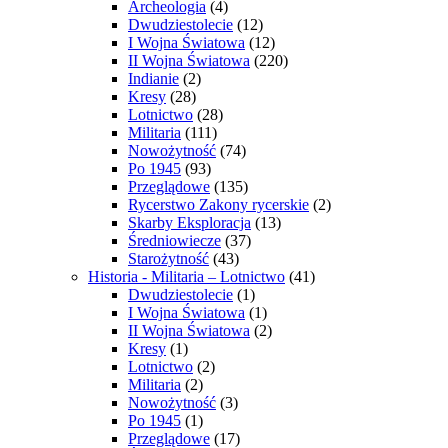
Archeologia
(4)
Dwudziestolecie
(12)
I Wojna Światowa
(12)
II Wojna Światowa
(220)
Indianie
(2)
Kresy
(28)
Lotnictwo
(28)
Militaria
(111)
Nowożytność
(74)
Po 1945
(93)
Przeglądowe
(135)
Rycerstwo Zakony rycerskie
(2)
Skarby Eksploracja
(13)
Średniowiecze
(37)
Starożytność
(43)
Historia - Militaria – Lotnictwo
(41)
Dwudziestolecie
(1)
I Wojna Światowa
(1)
II Wojna Światowa
(2)
Kresy
(1)
Lotnictwo
(2)
Militaria
(2)
Nowożytność
(3)
Po 1945
(1)
Przeglądowe
(17)