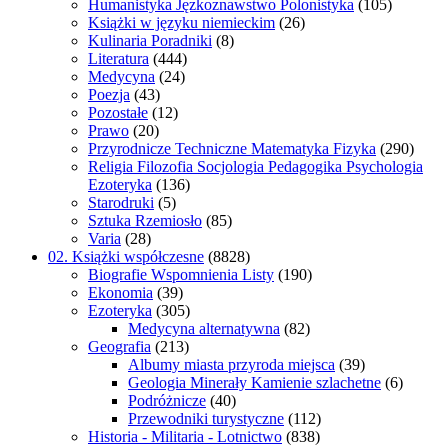
Humanistyka Jęzkoznawstwo Polonistyka
(105)
Książki w języku niemieckim
(26)
Kulinaria Poradniki
(8)
Literatura
(444)
Medycyna
(24)
Poezja
(43)
Pozostałe
(12)
Prawo
(20)
Przyrodnicze Techniczne Matematyka Fizyka
(290)
Religia Filozofia Socjologia Pedagogika Psychologia
Ezoteryka
(136)
Starodruki
(5)
Sztuka Rzemiosło
(85)
Varia
(28)
02. Książki współczesne
(8828)
Biografie Wspomnienia Listy
(190)
Ekonomia
(39)
Ezoteryka
(305)
Medycyna alternatywna
(82)
Geografia
(213)
Albumy miasta przyroda miejsca
(39)
Geologia Minerały Kamienie szlachetne
(6)
Podróżnicze
(40)
Przewodniki turystyczne
(112)
Historia - Militaria - Lotnictwo
(838)