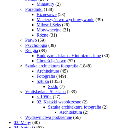
Miniatury
(2)
Poradniki
(188)
Biznesowe
(58)
Macierzyństwo wychowywanie
(39)
Miłość i Seks
(26)
Motywacyjne
(21)
Różne
(31)
Prawo
(59)
Psychologia
(39)
Religia
(89)
Buddyzm - Islam - Hinduizm - inne
(30)
Chrześcijaństwo
(52)
Sztuka architektura fotografia
(1848)
Architektura
(45)
Fotografia
(449)
Sztuka
(1353)
Szkło
(7)
Vratislaviana Silesiana
(239)
< 1950r.
(27)
02. Książki współczesne
(2)
Sztuka architektura fotografia
(2)
Architektura
(2)
Wydawnictwa podziemne
(66)
03. Mapy
(40)
04. Antyki
(567)