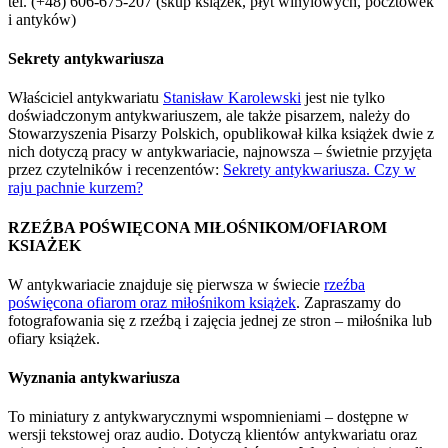
tel. (+48) 606-675-207 (skup książek, płyt winylowych, pocztówek
i antyków)
Sekrety antykwariusza
Właściciel antykwariatu
Stanisław Karolewski
jest nie tylko
doświadczonym antykwariuszem, ale także pisarzem, należy do
Stowarzyszenia Pisarzy Polskich, opublikował kilka książek dwie z
nich dotyczą pracy w antykwariacie, najnowsza – świetnie przyjęta
przez czytelników i recenzentów:
Sekrety antykwariusza. Czy w
raju pachnie kurzem?
RZEŹBA POŚWIĘCONA MIŁOŚNIKOM/OFIAROM
KSIAŻEK
W antykwariacie znajduje się pierwsza w świecie
rzeźba
poświęcona ofiarom oraz miłośnikom książek
. Zapraszamy do
fotografowania się z rzeźbą i zajęcia jednej ze stron – miłośnika lub
ofiary książek.
Wyznania antykwariusza
To miniatury z antykwarycznymi wspomnieniami – dostępne w
wersji tekstowej oraz audio. Dotyczą klientów antykwariatu oraz