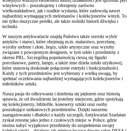
Kolejnym ważnym elementem naszej działalności jest sprzedaż płyt
winylowych – poszukujemy i oferujemy zarówno
wielkonakładowe, jak i rzadkie wydania, które zadowolą nawet
najbardziej wymagających melomanów i kolekcjonerów winyli. To
nie tylko muzyczne perełki, ale także nośniki historii dźwięku i
techniki.
W naszym antykwariacie znajdą Państwo także szeroki wybór
antyków i staroci, które obejmują m.in. malarstwo, porcelanę,
wyroby srebrne i złote, brązy, szkło artystyczne oraz wyroby
związane z powojennym designem, w tym szkło i przedmioty z
okresu PRL. Szczególną popularnością cieszą się figurki
porcelanowe, patery, lampy, a także inne dzieła sztuki użytkowej,
które stanowią doskonałe połączenie estetyki i funkcjonalności.
Każdy z tych przedmiotów jest wybierany z wielką uwagą, by
spełniać oczekiwania najbardziej wymagających kolekcjonerów i
miłośników sztuki.
Nasza pasja do odkrywania i dzielenia się pięknem oraz historią
sprawia, że od dwudziestu lat jesteśmy miejscem, gdzie spotykają
się kolekcjonerzy, bibliofile, koneserzy sztuki oraz osoby
poszukujące unikatowych przedmiotów. Dzięki naszemu
zaangażowaniu i dbałości o każdy szczegół, Antykwariat Szarlatan
zyskał renomę jako jedno z czołowych miejsc w Polsce, gdzie
można nabyć wyjątkowe przedmioty do uzupełnienia swojej
kolekcji sztuki – działając jak miejsce łączące dawny salon DESA i