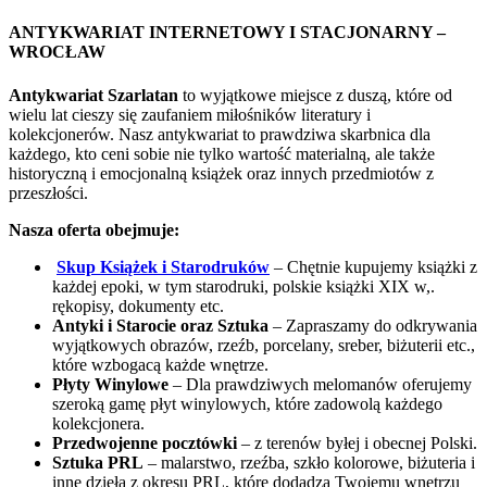
ANTYKWARIAT INTERNETOWY I STACJONARNY –
WROCŁAW
Antykwariat Szarlatan
to wyjątkowe miejsce z duszą, które od
wielu lat cieszy się zaufaniem miłośników literatury i
kolekcjonerów. Nasz antykwariat to prawdziwa skarbnica dla
każdego, kto ceni sobie nie tylko wartość materialną, ale także
historyczną i emocjonalną książek oraz innych przedmiotów z
przeszłości.
Nasza oferta obejmuje:
Skup Książek i Starodruków
– Chętnie kupujemy książki z
każdej epoki, w tym starodruki, polskie książki XIX w,.
rękopisy, dokumenty etc.
Antyki i Starocie oraz Sztuka
– Zapraszamy do odkrywania
wyjątkowych obrazów, rzeźb, porcelany, sreber, biżuterii etc.,
które wzbogacą każde wnętrze.
Płyty Winylowe
– Dla prawdziwych melomanów oferujemy
szeroką gamę płyt winylowych, które zadowolą każdego
kolekcjonera.
Przedwojenne pocztówki
– z terenów byłej i obecnej Polski.
Sztuka PRL
– malarstwo, rzeźba, szkło kolorowe, biżuteria i
inne dzieła z okresu PRL, które dodadzą Twojemu wnętrzu