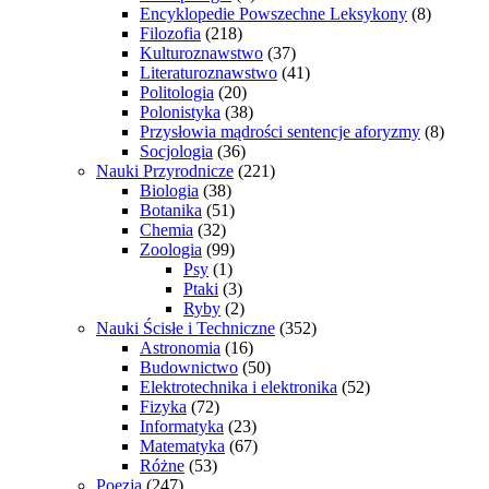
Encyklopedie Powszechne Leksykony
(8)
Filozofia
(218)
Kulturoznawstwo
(37)
Literaturoznawstwo
(41)
Politologia
(20)
Polonistyka
(38)
Przysłowia mądrości sentencje aforyzmy
(8)
Socjologia
(36)
Nauki Przyrodnicze
(221)
Biologia
(38)
Botanika
(51)
Chemia
(32)
Zoologia
(99)
Psy
(1)
Ptaki
(3)
Ryby
(2)
Nauki Ścisłe i Techniczne
(352)
Astronomia
(16)
Budownictwo
(50)
Elektrotechnika i elektronika
(52)
Fizyka
(72)
Informatyka
(23)
Matematyka
(67)
Różne
(53)
Poezja
(247)