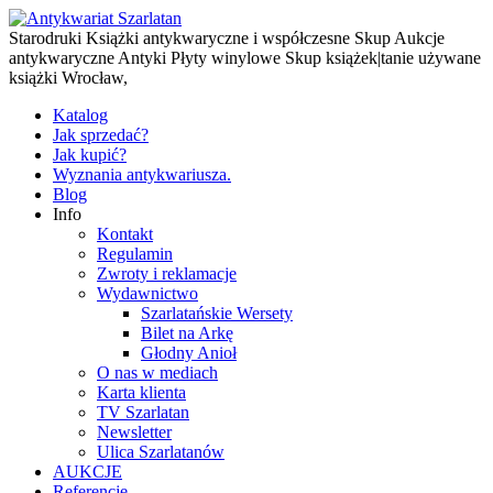
Starodruki Książki antykwaryczne i współczesne Skup Aukcje
antykwaryczne Antyki Płyty winylowe Skup książek|tanie używane
książki Wrocław,
Katalog
Jak sprzedać?
Jak kupić?
Wyznania antykwariusza.
Blog
Info
Kontakt
Regulamin
Zwroty i reklamacje
Wydawnictwo
Szarlatańskie Wersety
Bilet na Arkę
Głodny Anioł
O nas w mediach
Karta klienta
TV Szarlatan
Newsletter
Ulica Szarlatanów
AUKCJE
Referencje