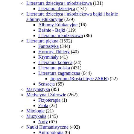
Literatura dziecięca i młodzieżowa
(131)
Literatura dziecięca
(131)
Literatura dziecięca i młodzieżowa bajki i baśnie
albumy edukacyjne
(229)
Albumy Edukacyjne
(16)
Baśnie - Bajki
(119)
Literatura młodzieżowa
(86)
Literatura piękna
(1592)
Fantastyka
(344)
Horrory Thillery
(40)
Kryminały
(41)
Literatura kobieca
(24)
Literatura polska
(431)
Literatura zagraniczna
(644)
Imperium (Rosja i byłe ZSRR)
(52)
Sensacja
(65)
Marynistyka
(85)
Medycyna i Zdrowie
(262)
Fizjoterapia
(1)
Zioła
(22)
Mitologie
(21)
Muzykalia
(145)
Nuty
(67)
Nauki Humanistyczne
(492)
Antropologia
(6)