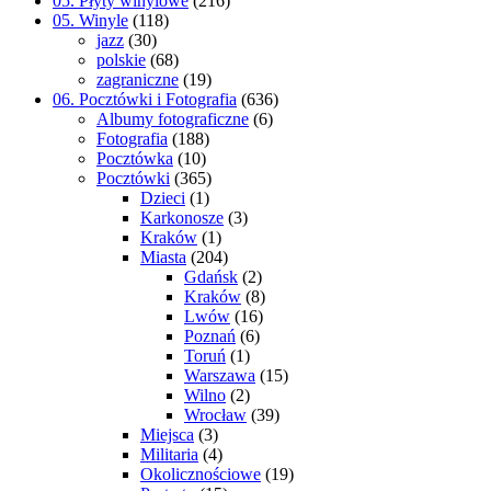
05. Płyty winylowe
(216)
05. Winyle
(118)
jazz
(30)
polskie
(68)
zagraniczne
(19)
06. Pocztówki i Fotografia
(636)
Albumy fotograficzne
(6)
Fotografia
(188)
Pocztówka
(10)
Pocztówki
(365)
Dzieci
(1)
Karkonosze
(3)
Kraków
(1)
Miasta
(204)
Gdańsk
(2)
Kraków
(8)
Lwów
(16)
Poznań
(6)
Toruń
(1)
Warszawa
(15)
Wilno
(2)
Wrocław
(39)
Miejsca
(3)
Militaria
(4)
Okolicznościowe
(19)