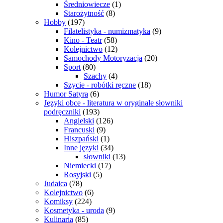
Średniowiecze
(1)
Starożytność
(8)
Hobby
(197)
Filatelistyka - numizmatyka
(9)
Kino - Teatr
(58)
Kolejnictwo
(12)
Samochody Motoryzacja
(20)
Sport
(80)
Szachy
(4)
Szycie - robótki ręczne
(18)
Humor Satyra
(6)
Języki obce - literatura w oryginale słowniki
podręczniki
(193)
Angielski
(126)
Francuski
(9)
Hiszpański
(1)
Inne języki
(34)
słowniki
(13)
Niemiecki
(17)
Rosyjski
(5)
Judaica
(78)
Kolejnictwo
(6)
Komiksy
(224)
Kosmetyka - uroda
(9)
Kulinaria
(85)