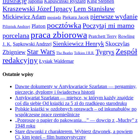
ilustracje
Japonia
Kapuściński Ryszard
King Stephen
Kraszewski Józef Ignacy
Lem Stanisław
pierwsze wydanie
Mickiewicz Adam
Piekara Jacek
mosiądz
pocztówka
Poczytaj mi mamo
Platon
Pilipiuk Andrzej
praca zbiorowa
porcelana
Pratchett Terry
Rowling
Sienkiewicz Henryk
Skoczylas
Sapkowski Andrzej
J. K.
Zespół
Star Wars
Tygrys
Zbigniew
The Beatles
Tolkien J.R.R.
redakcyjny
Łysiak Waldemar
Ostatnie wpisy
Dawne dokumenty w Antykwariacie Szarlatan — pergaminy,
pieczęcie, dyplomy i świadectwa historii
Antykwariat Szarlatan — miejsce, w którym każdy znajdzie
coś dla siebie Od książki za 5 zł do rzadkiego starodruku
Polskie książki w ozdobnych oprawach – od inkunabułów po
współczesne prace rzemieślnicze
„Poproszę o papier do pakowania…” — dowcip z „Muchy” z
1948 roku
Stare dzwonki z charakterem. Wybierz dzwonek, a powiem
Ci, kim jesteś – film humorystyczny