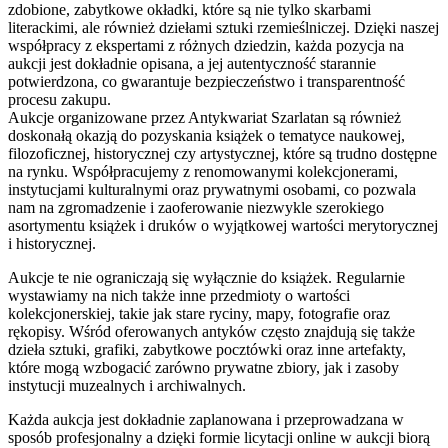
zdobione, zabytkowe okładki, które są nie tylko skarbami
literackimi, ale również dziełami sztuki rzemieślniczej. Dzięki naszej
współpracy z ekspertami z różnych dziedzin, każda pozycja na
aukcji jest dokładnie opisana, a jej autentyczność starannie
potwierdzona, co gwarantuje bezpieczeństwo i transparentność
procesu zakupu.
Aukcje organizowane przez Antykwariat Szarlatan są również
doskonałą okazją do pozyskania książek o tematyce naukowej,
filozoficznej, historycznej czy artystycznej, które są trudno dostępne
na rynku. Współpracujemy z renomowanymi kolekcjonerami,
instytucjami kulturalnymi oraz prywatnymi osobami, co pozwala
nam na zgromadzenie i zaoferowanie niezwykle szerokiego
asortymentu książek i druków o wyjątkowej wartości merytorycznej
i historycznej.
Aukcje te nie ograniczają się wyłącznie do książek. Regularnie
wystawiamy na nich także inne przedmioty o wartości
kolekcjonerskiej, takie jak stare ryciny, mapy, fotografie oraz
rękopisy. Wśród oferowanych antyków często znajdują się także
dzieła sztuki, grafiki, zabytkowe pocztówki oraz inne artefakty,
które mogą wzbogacić zarówno prywatne zbiory, jak i zasoby
instytucji muzealnych i archiwalnych.
Każda aukcja jest dokładnie zaplanowana i przeprowadzana w
sposób profesjonalny a dzięki formie licytacji online w aukcji biorą