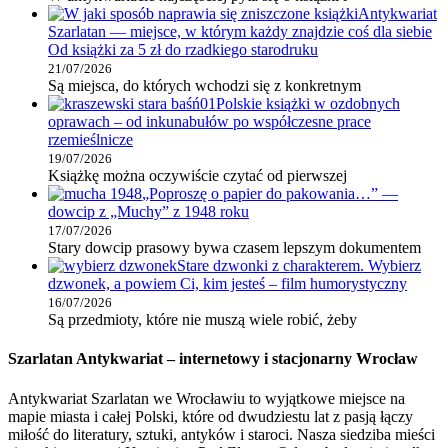
Antykwariat
Szarlatan — miejsce, w którym każdy znajdzie coś dla siebie
Od książki za 5 zł do rzadkiego starodruku
21/07/2026
Są miejsca, do których wchodzi się z konkretnym
Polskie książki w ozdobnych
oprawach – od inkunabułów po współczesne prace
rzemieślnicze
19/07/2026
Książkę można oczywiście czytać od pierwszej
„Poproszę o papier do pakowania…” —
dowcip z „Muchy” z 1948 roku
17/07/2026
Stary dowcip prasowy bywa czasem lepszym dokumentem
Stare dzwonki z charakterem. Wybierz
dzwonek, a powiem Ci, kim jesteś – film humorystyczny
16/07/2026
Są przedmioty, które nie muszą wiele robić, żeby
Szarlatan Antykwariat – internetowy i stacjonarny Wrocław
Antykwariat Szarlatan we Wrocławiu to wyjątkowe miejsce na
mapie miasta i całej Polski, które od dwudziestu lat z pasją łączy
miłość do literatury, sztuki, antyków i staroci. Nasza siedziba mieści