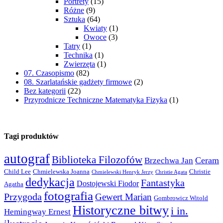
Portrety
(15)
Różne
(9)
Sztuka
(64)
Kwiaty
(1)
Owoce
(3)
Tatry
(1)
Technika
(1)
Zwierzęta
(1)
07. Czasopismo
(82)
08. Szarlatańskie gadżety firmowe
(2)
Bez kategorii
(22)
Przyrodnicze Techniczne Matematyka Fizyka
(1)
Tagi produktów
autograf
Biblioteka Filozofów
Ceram
Brzechwa Jan
Child Lee
Chmielewska Joanna
Christie
Chmielewski Henryk Jerzy
Christie Agata
dedykacja
Fantastyka
Dostojewski Fiodor
Agatha
fotografia
Przygoda
Gewert Marian
Gombrowicz Witold
Historyczne bitwy
i in.
Hemingway Ernest