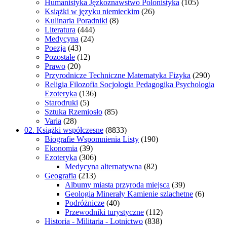
Humanistyka Jęzkoznawstwo Polonistyka
(105)
Książki w języku niemieckim
(26)
Kulinaria Poradniki
(8)
Literatura
(444)
Medycyna
(24)
Poezja
(43)
Pozostałe
(12)
Prawo
(20)
Przyrodnicze Techniczne Matematyka Fizyka
(290)
Religia Filozofia Socjologia Pedagogika Psychologia
Ezoteryka
(136)
Starodruki
(5)
Sztuka Rzemiosło
(85)
Varia
(28)
02. Książki współczesne
(8833)
Biografie Wspomnienia Listy
(190)
Ekonomia
(39)
Ezoteryka
(306)
Medycyna alternatywna
(82)
Geografia
(213)
Albumy miasta przyroda miejsca
(39)
Geologia Minerały Kamienie szlachetne
(6)
Podróżnicze
(40)
Przewodniki turystyczne
(112)
Historia - Militaria - Lotnictwo
(838)