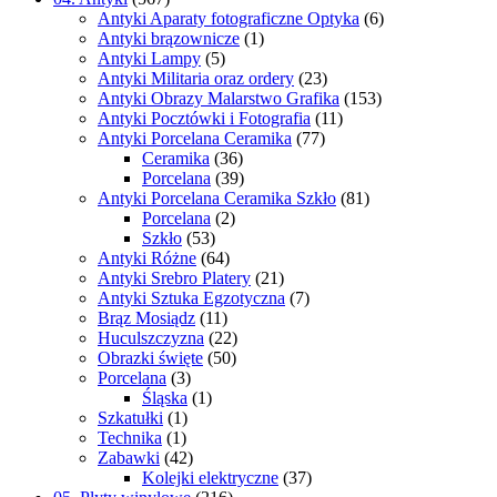
Antyki Aparaty fotograficzne Optyka
(6)
Antyki brązownicze
(1)
Antyki Lampy
(5)
Antyki Militaria oraz ordery
(23)
Antyki Obrazy Malarstwo Grafika
(153)
Antyki Pocztówki i Fotografia
(11)
Antyki Porcelana Ceramika
(77)
Ceramika
(36)
Porcelana
(39)
Antyki Porcelana Ceramika Szkło
(81)
Porcelana
(2)
Szkło
(53)
Antyki Różne
(64)
Antyki Srebro Platery
(21)
Antyki Sztuka Egzotyczna
(7)
Brąz Mosiądz
(11)
Huculszczyzna
(22)
Obrazki święte
(50)
Porcelana
(3)
Śląska
(1)
Szkatułki
(1)
Technika
(1)
Zabawki
(42)
Kolejki elektryczne
(37)