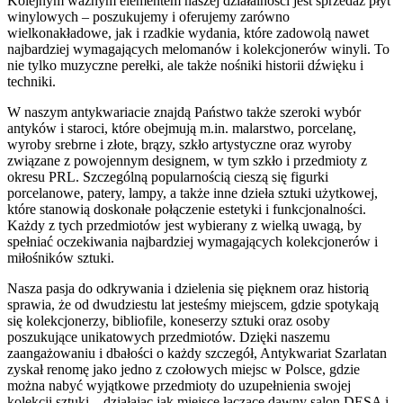
Kolejnym ważnym elementem naszej działalności jest sprzedaż płyt
winylowych – poszukujemy i oferujemy zarówno
wielkonakładowe, jak i rzadkie wydania, które zadowolą nawet
najbardziej wymagających melomanów i kolekcjonerów winyli. To
nie tylko muzyczne perełki, ale także nośniki historii dźwięku i
techniki.
W naszym antykwariacie znajdą Państwo także szeroki wybór
antyków i staroci, które obejmują m.in. malarstwo, porcelanę,
wyroby srebrne i złote, brązy, szkło artystyczne oraz wyroby
związane z powojennym designem, w tym szkło i przedmioty z
okresu PRL. Szczególną popularnością cieszą się figurki
porcelanowe, patery, lampy, a także inne dzieła sztuki użytkowej,
które stanowią doskonałe połączenie estetyki i funkcjonalności.
Każdy z tych przedmiotów jest wybierany z wielką uwagą, by
spełniać oczekiwania najbardziej wymagających kolekcjonerów i
miłośników sztuki.
Nasza pasja do odkrywania i dzielenia się pięknem oraz historią
sprawia, że od dwudziestu lat jesteśmy miejscem, gdzie spotykają
się kolekcjonerzy, bibliofile, koneserzy sztuki oraz osoby
poszukujące unikatowych przedmiotów. Dzięki naszemu
zaangażowaniu i dbałości o każdy szczegół, Antykwariat Szarlatan
zyskał renomę jako jedno z czołowych miejsc w Polsce, gdzie
można nabyć wyjątkowe przedmioty do uzupełnienia swojej
kolekcji sztuki – działając jak miejsce łączące dawny salon DESA i