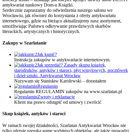
antykwariat naukowy Dom-u Książki.
Serdecznie zapraszamy do odwiedzenia naszego salonu we
Wrocławiu, jak również do korzystania z oferty antykwariatu
internetowego, gdzie na bieżąco aktualizujemy nasz asortyment,
umożliwiając Państwu odkrywanie prawdziwych skarbów
literackich, artystycznych i historycznych.
Zakupy w Szarlatanie
Jak kupić?
Instrukcja zakupów w antykwariacie internetowym.
Jak sprzedać? Zasady skupu książek,
starodruków, antyków i staroci, płyt winylowych, pocztówek
i dzieł sztuki. Antykwariat Wrocław
Nazywam się Stanisław Karolewski – dorastałem
Regulamin
Regulamin REGULAMIN zakupów na www.szarlatan.pl
Zwroty i reklamacje
Klient ma prawo odstąpić od umowy i zwrócić
Skup książek, antyków i staroci
W ramach swojej działalności, Szarlatan Antykwariat Wrocław nie
tylko oferuje szeroką gamę wybitnych obiektów, ale także prowadzi