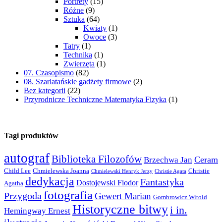
Portrety
(15)
Różne
(9)
Sztuka
(64)
Kwiaty
(1)
Owoce
(3)
Tatry
(1)
Technika
(1)
Zwierzęta
(1)
07. Czasopismo
(82)
08. Szarlatańskie gadżety firmowe
(2)
Bez kategorii
(22)
Przyrodnicze Techniczne Matematyka Fizyka
(1)
Tagi produktów
autograf
Biblioteka Filozofów
Ceram
Brzechwa Jan
Child Lee
Chmielewska Joanna
Christie
Chmielewski Henryk Jerzy
Christie Agata
dedykacja
Fantastyka
Dostojewski Fiodor
Agatha
fotografia
Przygoda
Gewert Marian
Gombrowicz Witold
Historyczne bitwy
i in.
Hemingway Ernest