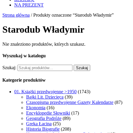
NA PREZENT
Strona główna
/ Produkty oznaczone “Starodub Władymir”
Starodub Władymir
Nie znaleziono produktów, których szukasz.
Wyszukaj w katalogu
Szukaj:
Szukaj
Kategorie produktów
01. Książki przedwojenne >1950
(1743)
Bajki Lit. Dziecięca
(39)
Czasopisma przedwojenne Gazety Kalendarze
(87)
Ekonomia
(16)
Encyklopedie Słowniki
(17)
Geografia Podróże
(89)
Greka Łacina
(25)
Historia Biografie
(208)