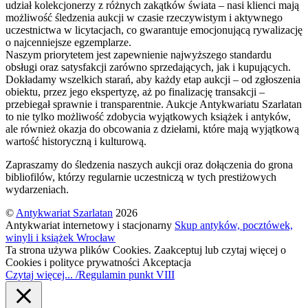
udział kolekcjonerzy z różnych zakątków świata – nasi klienci mają
możliwość śledzenia aukcji w czasie rzeczywistym i aktywnego
uczestnictwa w licytacjach, co gwarantuje emocjonującą rywalizację
o najcenniejsze egzemplarze.
Naszym priorytetem jest zapewnienie najwyższego standardu
obsługi oraz satysfakcji zarówno sprzedających, jak i kupujących.
Dokładamy wszelkich starań, aby każdy etap aukcji – od zgłoszenia
obiektu, przez jego ekspertyzę, aż po finalizację transakcji –
przebiegał sprawnie i transparentnie. Aukcje Antykwariatu Szarlatan
to nie tylko możliwość zdobycia wyjątkowych książek i antyków,
ale również okazja do obcowania z dziełami, które mają wyjątkową
wartość historyczną i kulturową.
Zapraszamy do śledzenia naszych aukcji oraz dołączenia do grona
bibliofilów, którzy regularnie uczestniczą w tych prestiżowych
wydarzeniach.
©
Antykwariat Szarlatan
2026
Antykwariat internetowy i stacjonarny
Skup antyków, pocztówek,
winyli i książek Wrocław
Ta strona używa plików Cookies. Zaakceptuj lub czytaj więcej o
Cookies i polityce prywatności
Akceptacja
Czytaj więcej... /Regulamin punkt VIII