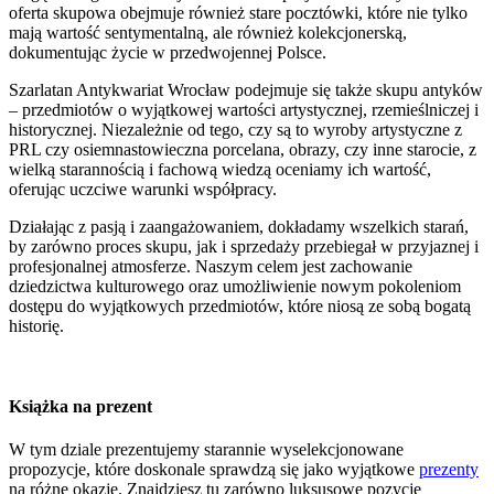
oferta skupowa obejmuje również stare pocztówki, które nie tylko
mają wartość sentymentalną, ale również kolekcjonerską,
dokumentując życie w przedwojennej Polsce.
Szarlatan Antykwariat Wrocław podejmuje się także skupu antyków
– przedmiotów o wyjątkowej wartości artystycznej, rzemieślniczej i
historycznej. Niezależnie od tego, czy są to wyroby artystyczne z
PRL czy osiemnastowieczna porcelana, obrazy, czy inne starocie, z
wielką starannością i fachową wiedzą oceniamy ich wartość,
oferując uczciwe warunki współpracy.
Działając z pasją i zaangażowaniem, dokładamy wszelkich starań,
by zarówno proces skupu, jak i sprzedaży przebiegał w przyjaznej i
profesjonalnej atmosferze. Naszym celem jest zachowanie
dziedzictwa kulturowego oraz umożliwienie nowym pokoleniom
dostępu do wyjątkowych przedmiotów, które niosą ze sobą bogatą
historię.
Książka na prezent
W tym dziale prezentujemy starannie wyselekcjonowane
propozycje, które doskonale sprawdzą się jako wyjątkowe
prezenty
na różne okazje. Znajdziesz tu zarówno luksusowe pozycje