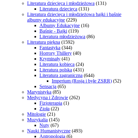
Literatura dziecięca i młodzieżowa
(131)
Literatura dziecięca
(131)
Literatura dziecięca i młodzieżowa bajki i baśnie
albumy edukacyjne
(229)
Albumy Edukacyjne
(16)
Baśnie - Bajki
(119)
Literatura młodzieżowa
(86)
Literatura piękna
(1592)
Fantastyka
(344)
Horrory Thillery
(40)
Kryminały
(41)
Literatura kobieca
(24)
Literatura polska
(431)
Literatura zagraniczna
(644)
Imperium (Rosja i byłe ZSRR)
(52)
Sensacja
(65)
Marynistyka
(85)
Medycyna i Zdrowie
(262)
Fizjoterapia
(1)
Zioła
(22)
Mitologie
(21)
Muzykalia
(145)
Nuty
(67)
Nauki Humanistyczne
(493)
Antropologia
(6)