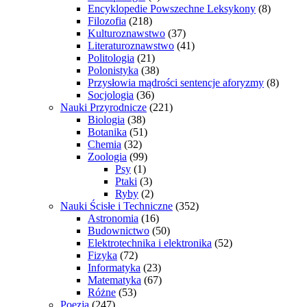
Encyklopedie Powszechne Leksykony
(8)
Filozofia
(218)
Kulturoznawstwo
(37)
Literaturoznawstwo
(41)
Politologia
(21)
Polonistyka
(38)
Przysłowia mądrości sentencje aforyzmy
(8)
Socjologia
(36)
Nauki Przyrodnicze
(221)
Biologia
(38)
Botanika
(51)
Chemia
(32)
Zoologia
(99)
Psy
(1)
Ptaki
(3)
Ryby
(2)
Nauki Ścisłe i Techniczne
(352)
Astronomia
(16)
Budownictwo
(50)
Elektrotechnika i elektronika
(52)
Fizyka
(72)
Informatyka
(23)
Matematyka
(67)
Różne
(53)
Poezja
(247)