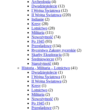
Archeologia
(4)
Dwudziestolecie
(12)
I Wojna Światowa
(12)
II Wojna Światowa
(220)
Indianie
(2)
Kresy
(28)
Lotnictwo
(28)
Militaria
(111)
Nowożytność
(74)
Po 1945
(93)
Przeglądowe
(134)
Rycerstwo Zakony rycerskie
(2)
Skarby Eksploracja
(13)
Średniowiecze
(37)
Starożytność
(44)
Historia - Militaria – Lotnictwo
(41)
Dwudziestolecie
(1)
I Wojna Światowa
(1)
II Wojna Światowa
(2)
Kresy
(1)
Lotnictwo
(2)
Militaria
(2)
Nowożytność
(3)
Po 1945
(1)
Przeglądowe
(17)