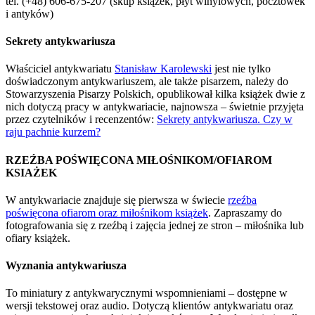
tel. (+48) 606-675-207 (skup książek, płyt winylowych, pocztówek
i antyków)
Sekrety antykwariusza
Właściciel antykwariatu
Stanisław Karolewski
jest nie tylko
doświadczonym antykwariuszem, ale także pisarzem, należy do
Stowarzyszenia Pisarzy Polskich, opublikował kilka książek dwie z
nich dotyczą pracy w antykwariacie, najnowsza – świetnie przyjęta
przez czytelników i recenzentów:
Sekrety antykwariusza. Czy w
raju pachnie kurzem?
RZEŹBA POŚWIĘCONA MIŁOŚNIKOM/OFIAROM
KSIAŻEK
W antykwariacie znajduje się pierwsza w świecie
rzeźba
poświęcona ofiarom oraz miłośnikom książek
. Zapraszamy do
fotografowania się z rzeźbą i zajęcia jednej ze stron – miłośnika lub
ofiary książek.
Wyznania antykwariusza
To miniatury z antykwarycznymi wspomnieniami – dostępne w
wersji tekstowej oraz audio. Dotyczą klientów antykwariatu oraz