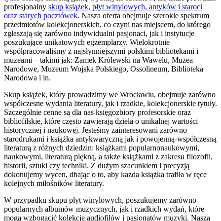
profesjonalny
skup książek, płyt winylowych, antyków i staroci
oraz starych pocztówek
. Nasza oferta obejmuje szerokie spektrum
przedmiotów kolekcjonerskich, co czyni nas miejscem, do którego
zgłaszają się zarówno indywidualni pasjonaci, jak i instytucje
poszukujące unikatowych egzemplarzy. Wielokrotnie
współpracowaliśmy z najsłynniejszymi polskimi bibliotekami i
muzeami – takimi jak: Zamek Królewski na Wawelu, Muzea
Narodowe, Muzeum Wojska Polskiego, Ossolineum, Biblioteka
Narodowa i in.
Skup książek, który prowadzimy we Wrocławiu, obejmuje zarówno
współczesne wydania literatury, jak i rzadkie, kolekcjonerskie tytuły.
Szczególnie cenne są dla nas księgozbiory profesorskie oraz
bibliofilskie, które często zawierają dzieła o unikalnej wartości
historycznej i naukowej. Jesteśmy zainteresowani zarówno
starodrukami i książka antykwaryczną jak i powojenną-współczesną
literaturą z różnych dziedzin: książkami popularnonaukowymi,
naukowymi, literaturą piękną, a także książkami z zakresu filozofii,
historii, sztuki czy techniki. Z dużym szacunkiem i precyzją
dokonujemy wycen, dbając o to, aby każda książka trafiła w ręce
kolejnych miłośników literatury.
W przypadku skupu płyt winylowych, poszukujemy zarówno
popularnych albumów muzycznych, jak i rzadkich wydań, które
mogą wzbogacić kolekcje audiofilów i pasjonatów muzyki. Nasza