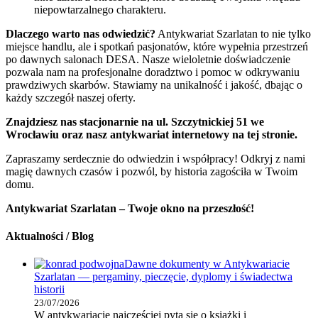
niepowtarzalnego charakteru.
Dlaczego warto nas odwiedzić?
Antykwariat Szarlatan to nie tylko
miejsce handlu, ale i spotkań pasjonatów, które wypełnia przestrzeń
po dawnych salonach DESA. Nasze wieloletnie doświadczenie
pozwala nam na profesjonalne doradztwo i pomoc w odkrywaniu
prawdziwych skarbów. Stawiamy na unikalność i jakość, dbając o
każdy szczegół naszej oferty.
Znajdziesz nas stacjonarnie na ul. Szczytnickiej 51 we
Wrocławiu oraz nasz antykwariat internetowy na tej stronie.
Zapraszamy serdecznie do odwiedzin i współpracy! Odkryj z nami
magię dawnych czasów i pozwól, by historia zagościła w Twoim
domu.
Antykwariat Szarlatan – Twoje okno na przeszłość!
Aktualności / Blog
Dawne dokumenty w Antykwariacie
Szarlatan — pergaminy, pieczęcie, dyplomy i świadectwa
historii
23/07/2026
W antykwariacie najczęściej pyta się o książki i