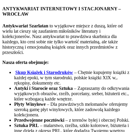
ANTYKWARIAT INTERNETOWY I STACJONARNY –
WROCŁAW
Antykwariat Szarlatan
to wyjątkowe miejsce z duszą, które od
wielu lat cieszy się zaufaniem miłośników literatury i
kolekcjonerów. Nasz antykwariat to prawdziwa skarbnica dla
każdego, kto ceni sobie nie tylko wartość materialną, ale także
historyczną i emocjonalną książek oraz innych przedmiotów z
przeszłości.
Nasza oferta obejmuje:
Skup Książek i Starodruków
– Chętnie kupujemy książki z
każdej epoki, w tym starodruki, polskie książki XIX w,.
rękopisy, dokumenty etc.
Antyki i Starocie oraz Sztuka
– Zapraszamy do odkrywania
wyjątkowych obrazów, rzeźb, porcelany, sreber, biżuterii etc.,
które wzbogacą każde wnętrze.
Płyty Winylowe
– Dla prawdziwych melomanów oferujemy
szeroką gamę płyt winylowych, które zadowolą każdego
kolekcjonera.
Przedwojenne pocztówki
– z terenów byłej i obecnej Polski.
Sztuka PRL
– malarstwo, rzeźba, szkło kolorowe, biżuteria i
inne dzieła z okresu PRL, które dodadzą Twojemu wnętrzu