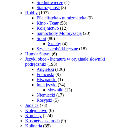
Średniowiecze
(1)
Starożytność
(8)
Hobby
(197)
Filatelistyka - numizmatyka
(9)
Kino - Teatr
(58)
Kolejnictwo
(12)
Samochody Motoryzacja
(20)
Sport
(80)
Szachy
(4)
Szycie - robótki ręczne
(18)
Humor Satyra
(6)
Języki obce - literatura w oryginale słowniki
podręczniki
(193)
Angielski
(126)
Francuski
(9)
Hiszpański
(1)
Inne języki
(34)
słowniki
(13)
Niemiecki
(17)
Rosyjski
(5)
Judaica
(78)
Kolejnictwo
(6)
Komiksy
(224)
Kosmetyka - uroda
(9)
Kulinaria
(85)