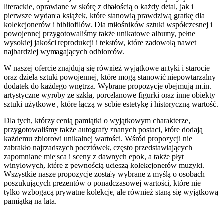
literackie, oprawiane w skórę z dbałością o każdy detal, jak i
pierwsze wydania książek, które stanowią prawdziwą gratkę dla
kolekcjonerów i bibliofilów. Dla miłośników sztuki współczesnej i
powojennej przygotowaliśmy także unikatowe albumy, pełne
wysokiej jakości reprodukcji i tekstów, które zadowolą nawet
najbardziej wymagających odbiorców.
W naszej ofercie znajdują się również wyjątkowe antyki i starocie
oraz dzieła sztuki powojennej, które mogą stanowić niepowtarzalny
dodatek do każdego wnętrza. Wybrane propozycje obejmują m.in.
artystyczne wyroby ze szkła, porcelanowe figurki oraz inne obiekty
sztuki użytkowej, które łączą w sobie estetykę i historyczną wartość.
Dla tych, którzy cenią pamiątki o wyjątkowym charakterze,
przygotowaliśmy także autografy znanych postaci, które dodają
każdemu zbiorowi unikalnej wartości. Wśród propozycji nie
zabrakło najrzadszych pocztówek, często przedstawiających
zapomniane miejsca i sceny z dawnych epok, a także płyt
winylowych, które z pewnością ucieszą kolekcjonerów muzyki.
Wszystkie nasze propozycje zostały wybrane z myślą o osobach
poszukujących prezentów o ponadczasowej wartości, które nie
tylko wzbogacą prywatne kolekcje, ale również staną się wyjątkową
pamiątką na lata.