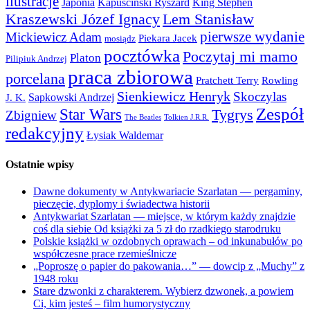
ilustracje
Japonia
Kapuściński Ryszard
King Stephen
Kraszewski Józef Ignacy
Lem Stanisław
pierwsze wydanie
Mickiewicz Adam
Piekara Jacek
mosiądz
pocztówka
Poczytaj mi mamo
Platon
Pilipiuk Andrzej
praca zbiorowa
porcelana
Pratchett Terry
Rowling
Sienkiewicz Henryk
Skoczylas
Sapkowski Andrzej
J. K.
Zespół
Star Wars
Tygrys
Zbigniew
The Beatles
Tolkien J.R.R.
redakcyjny
Łysiak Waldemar
Ostatnie wpisy
Dawne dokumenty w Antykwariacie Szarlatan — pergaminy,
pieczęcie, dyplomy i świadectwa historii
Antykwariat Szarlatan — miejsce, w którym każdy znajdzie
coś dla siebie Od książki za 5 zł do rzadkiego starodruku
Polskie książki w ozdobnych oprawach – od inkunabułów po
współczesne prace rzemieślnicze
„Poproszę o papier do pakowania…” — dowcip z „Muchy” z
1948 roku
Stare dzwonki z charakterem. Wybierz dzwonek, a powiem
Ci, kim jesteś – film humorystyczny