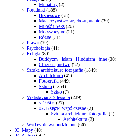
Miniatury
(2)
Poradniki
(188)
Biznesowe
(58)
Macierzyństwo wychowywanie
(39)
Miłość i Seks
(26)
Motywacyjne
(21)
Różne
(31)
Prawo
(59)
Psychologia
(41)
Religia
(89)
Buddyzm - Islam - Hinduizm - inne
(30)
Chrześcijaństwo
(52)
Sztuka architektura fotografia
(1849)
Architektura
(45)
Fotografia
(449)
Sztuka
(1354)
Szkło
(7)
Vratislaviana Silesiana
(239)
< 1950r.
(27)
02. Książki współczesne
(2)
Sztuka architektura fotografia
(2)
Architektura
(2)
Wydawnictwa podziemne
(66)
03. Mapy
(40)
04. Antyki
(567)