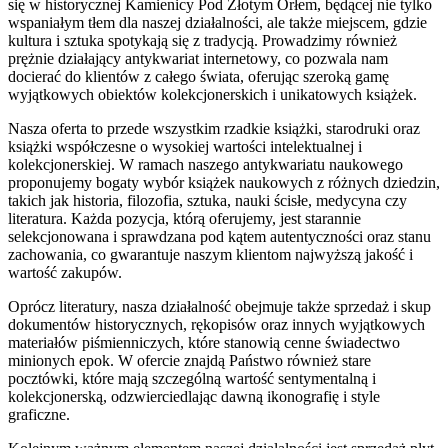
się w historycznej Kamienicy Pod Złotym Orłem, będącej nie tylko
wspaniałym tłem dla naszej działalności, ale także miejscem, gdzie
kultura i sztuka spotykają się z tradycją. Prowadzimy również
prężnie działający antykwariat internetowy, co pozwala nam
docierać do klientów z całego świata, oferując szeroką gamę
wyjątkowych obiektów kolekcjonerskich i unikatowych książek.
Nasza oferta to przede wszystkim rzadkie książki, starodruki oraz
książki współczesne o wysokiej wartości intelektualnej i
kolekcjonerskiej. W ramach naszego antykwariatu naukowego
proponujemy bogaty wybór książek naukowych z różnych dziedzin,
takich jak historia, filozofia, sztuka, nauki ścisłe, medycyna czy
literatura. Każda pozycja, którą oferujemy, jest starannie
selekcjonowana i sprawdzana pod kątem autentyczności oraz stanu
zachowania, co gwarantuje naszym klientom najwyższą jakość i
wartość zakupów.
Oprócz literatury, nasza działalność obejmuje także sprzedaż i skup
dokumentów historycznych, rękopisów oraz innych wyjątkowych
materiałów piśmienniczych, które stanowią cenne świadectwo
minionych epok. W ofercie znajdą Państwo również stare
pocztówki, które mają szczególną wartość sentymentalną i
kolekcjonerską, odzwierciedlając dawną ikonografię i style
graficzne.