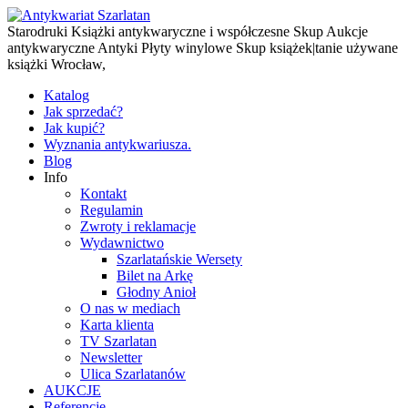
Starodruki Książki antykwaryczne i współczesne Skup Aukcje
antykwaryczne Antyki Płyty winylowe Skup książek|tanie używane
książki Wrocław,
Katalog
Jak sprzedać?
Jak kupić?
Wyznania antykwariusza.
Blog
Info
Kontakt
Regulamin
Zwroty i reklamacje
Wydawnictwo
Szarlatańskie Wersety
Bilet na Arkę
Głodny Anioł
O nas w mediach
Karta klienta
TV Szarlatan
Newsletter
Ulica Szarlatanów
AUKCJE
Referencje