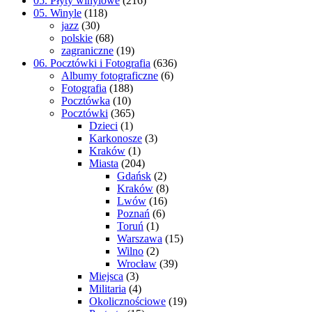
05. Płyty winylowe
(216)
05. Winyle
(118)
jazz
(30)
polskie
(68)
zagraniczne
(19)
06. Pocztówki i Fotografia
(636)
Albumy fotograficzne
(6)
Fotografia
(188)
Pocztówka
(10)
Pocztówki
(365)
Dzieci
(1)
Karkonosze
(3)
Kraków
(1)
Miasta
(204)
Gdańsk
(2)
Kraków
(8)
Lwów
(16)
Poznań
(6)
Toruń
(1)
Warszawa
(15)
Wilno
(2)
Wrocław
(39)
Miejsca
(3)
Militaria
(4)
Okolicznościowe
(19)