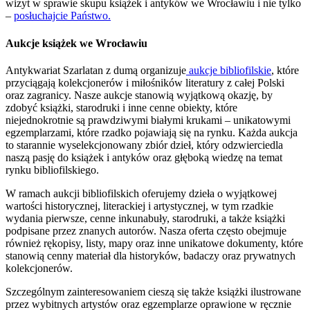
wizyt w sprawie skupu książek i antyków we Wrocławiu i nie tylko
–
posłuchajcie Państwo.
Aukcje książek we Wrocławiu
Antykwariat Szarlatan z dumą organizuje
aukcje bibliofilskie
, które
przyciągają kolekcjonerów i miłośników literatury z całej Polski
oraz zagranicy. Nasze aukcje stanowią wyjątkową okazję, by
zdobyć książki, starodruki i inne cenne obiekty, które
niejednokrotnie są prawdziwymi białymi krukami – unikatowymi
egzemplarzami, które rzadko pojawiają się na rynku. Każda aukcja
to starannie wyselekcjonowany zbiór dzieł, który odzwierciedla
naszą pasję do książek i antyków oraz głęboką wiedzę na temat
rynku bibliofilskiego.
W ramach aukcji bibliofilskich oferujemy dzieła o wyjątkowej
wartości historycznej, literackiej i artystycznej, w tym rzadkie
wydania pierwsze, cenne inkunabuły, starodruki, a także książki
podpisane przez znanych autorów. Nasza oferta często obejmuje
również rękopisy, listy, mapy oraz inne unikatowe dokumenty, które
stanowią cenny materiał dla historyków, badaczy oraz prywatnych
kolekcjonerów.
Szczególnym zainteresowaniem cieszą się także książki ilustrowane
przez wybitnych artystów oraz egzemplarze oprawione w ręcznie