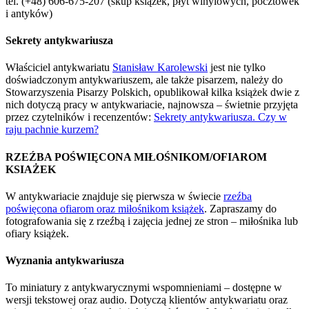
tel. (+48) 606-675-207 (skup książek, płyt winylowych, pocztówek
i antyków)
Sekrety antykwariusza
Właściciel antykwariatu
Stanisław Karolewski
jest nie tylko
doświadczonym antykwariuszem, ale także pisarzem, należy do
Stowarzyszenia Pisarzy Polskich, opublikował kilka książek dwie z
nich dotyczą pracy w antykwariacie, najnowsza – świetnie przyjęta
przez czytelników i recenzentów:
Sekrety antykwariusza. Czy w
raju pachnie kurzem?
RZEŹBA POŚWIĘCONA MIŁOŚNIKOM/OFIAROM
KSIAŻEK
W antykwariacie znajduje się pierwsza w świecie
rzeźba
poświęcona ofiarom oraz miłośnikom książek
. Zapraszamy do
fotografowania się z rzeźbą i zajęcia jednej ze stron – miłośnika lub
ofiary książek.
Wyznania antykwariusza
To miniatury z antykwarycznymi wspomnieniami – dostępne w
wersji tekstowej oraz audio. Dotyczą klientów antykwariatu oraz