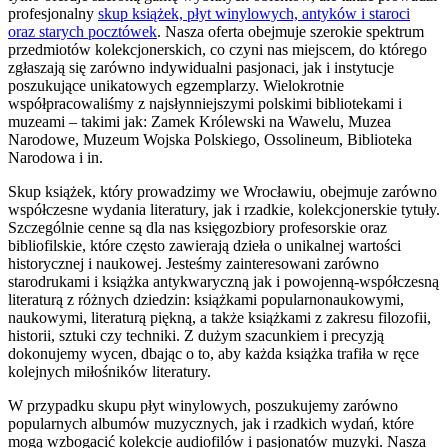
profesjonalny
skup książek, płyt winylowych, antyków i staroci
oraz starych pocztówek
. Nasza oferta obejmuje szerokie spektrum
przedmiotów kolekcjonerskich, co czyni nas miejscem, do którego
zgłaszają się zarówno indywidualni pasjonaci, jak i instytucje
poszukujące unikatowych egzemplarzy. Wielokrotnie
współpracowaliśmy z najsłynniejszymi polskimi bibliotekami i
muzeami – takimi jak: Zamek Królewski na Wawelu, Muzea
Narodowe, Muzeum Wojska Polskiego, Ossolineum, Biblioteka
Narodowa i in.
Skup książek, który prowadzimy we Wrocławiu, obejmuje zarówno
współczesne wydania literatury, jak i rzadkie, kolekcjonerskie tytuły.
Szczególnie cenne są dla nas księgozbiory profesorskie oraz
bibliofilskie, które często zawierają dzieła o unikalnej wartości
historycznej i naukowej. Jesteśmy zainteresowani zarówno
starodrukami i książka antykwaryczną jak i powojenną-współczesną
literaturą z różnych dziedzin: książkami popularnonaukowymi,
naukowymi, literaturą piękną, a także książkami z zakresu filozofii,
historii, sztuki czy techniki. Z dużym szacunkiem i precyzją
dokonujemy wycen, dbając o to, aby każda książka trafiła w ręce
kolejnych miłośników literatury.
W przypadku skupu płyt winylowych, poszukujemy zarówno
popularnych albumów muzycznych, jak i rzadkich wydań, które
mogą wzbogacić kolekcje audiofilów i pasjonatów muzyki. Nasza