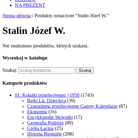
NA PREZENT
Strona główna
/ Produkty oznaczone “Stalin Józef W.”
Stalin Józef W.
Nie znaleziono produktów, których szukasz.
Wyszukaj w katalogu
Szukaj:
Szukaj
Kategorie produktów
01. Książki przedwojenne >1950
(1743)
Bajki Lit. Dziecięca
(39)
Czasopisma przedwojenne Gazety Kalendarze
(87)
Ekonomia
(16)
Encyklopedie Słowniki
(17)
Geografia Podróże
(89)
Greka Łacina
(25)
Historia Biografie
(208)