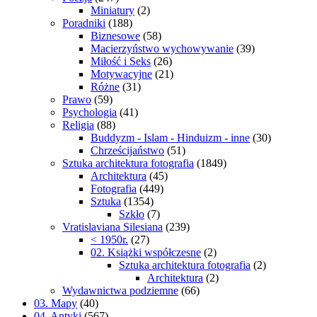
Miniatury
(2)
Poradniki
(188)
Biznesowe
(58)
Macierzyństwo wychowywanie
(39)
Miłość i Seks
(26)
Motywacyjne
(21)
Różne
(31)
Prawo
(59)
Psychologia
(41)
Religia
(88)
Buddyzm - Islam - Hinduizm - inne
(30)
Chrześcijaństwo
(51)
Sztuka architektura fotografia
(1849)
Architektura
(45)
Fotografia
(449)
Sztuka
(1354)
Szkło
(7)
Vratislaviana Silesiana
(239)
< 1950r.
(27)
02. Książki współczesne
(2)
Sztuka architektura fotografia
(2)
Architektura
(2)
Wydawnictwa podziemne
(66)
03. Mapy
(40)
04. Antyki
(567)