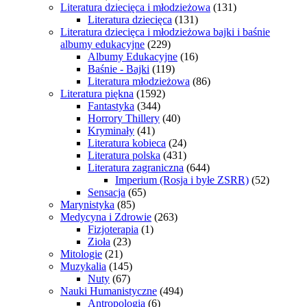
Literatura dziecięca i młodzieżowa
(131)
Literatura dziecięca
(131)
Literatura dziecięca i młodzieżowa bajki i baśnie
albumy edukacyjne
(229)
Albumy Edukacyjne
(16)
Baśnie - Bajki
(119)
Literatura młodzieżowa
(86)
Literatura piękna
(1592)
Fantastyka
(344)
Horrory Thillery
(40)
Kryminały
(41)
Literatura kobieca
(24)
Literatura polska
(431)
Literatura zagraniczna
(644)
Imperium (Rosja i byłe ZSRR)
(52)
Sensacja
(65)
Marynistyka
(85)
Medycyna i Zdrowie
(263)
Fizjoterapia
(1)
Zioła
(23)
Mitologie
(21)
Muzykalia
(145)
Nuty
(67)
Nauki Humanistyczne
(494)
Antropologia
(6)