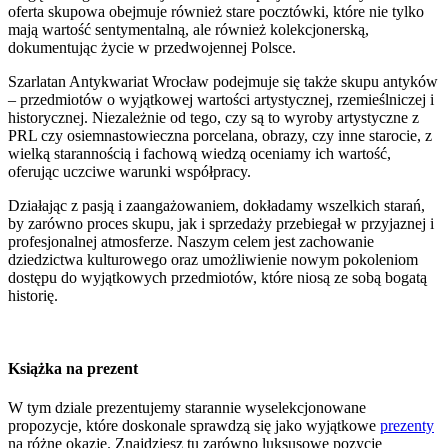
oferta skupowa obejmuje również stare pocztówki, które nie tylko
mają wartość sentymentalną, ale również kolekcjonerską,
dokumentując życie w przedwojennej Polsce.
Szarlatan Antykwariat Wrocław podejmuje się także skupu antyków
– przedmiotów o wyjątkowej wartości artystycznej, rzemieślniczej i
historycznej. Niezależnie od tego, czy są to wyroby artystyczne z
PRL czy osiemnastowieczna porcelana, obrazy, czy inne starocie, z
wielką starannością i fachową wiedzą oceniamy ich wartość,
oferując uczciwe warunki współpracy.
Działając z pasją i zaangażowaniem, dokładamy wszelkich starań,
by zarówno proces skupu, jak i sprzedaży przebiegał w przyjaznej i
profesjonalnej atmosferze. Naszym celem jest zachowanie
dziedzictwa kulturowego oraz umożliwienie nowym pokoleniom
dostępu do wyjątkowych przedmiotów, które niosą ze sobą bogatą
historię.
Książka na prezent
W tym dziale prezentujemy starannie wyselekcjonowane
propozycje, które doskonale sprawdzą się jako wyjątkowe
prezenty
na różne okazje. Znajdziesz tu zarówno luksusowe pozycje