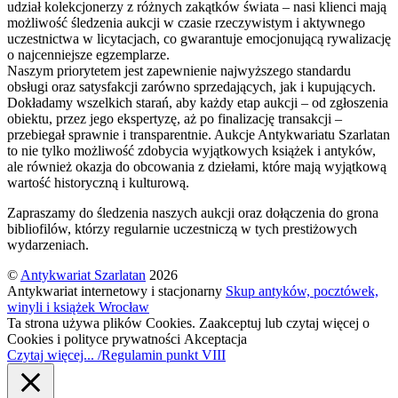
udział kolekcjonerzy z różnych zakątków świata – nasi klienci mają
możliwość śledzenia aukcji w czasie rzeczywistym i aktywnego
uczestnictwa w licytacjach, co gwarantuje emocjonującą rywalizację
o najcenniejsze egzemplarze.
Naszym priorytetem jest zapewnienie najwyższego standardu
obsługi oraz satysfakcji zarówno sprzedających, jak i kupujących.
Dokładamy wszelkich starań, aby każdy etap aukcji – od zgłoszenia
obiektu, przez jego ekspertyzę, aż po finalizację transakcji –
przebiegał sprawnie i transparentnie. Aukcje Antykwariatu Szarlatan
to nie tylko możliwość zdobycia wyjątkowych książek i antyków,
ale również okazja do obcowania z dziełami, które mają wyjątkową
wartość historyczną i kulturową.
Zapraszamy do śledzenia naszych aukcji oraz dołączenia do grona
bibliofilów, którzy regularnie uczestniczą w tych prestiżowych
wydarzeniach.
©
Antykwariat Szarlatan
2026
Antykwariat internetowy i stacjonarny
Skup antyków, pocztówek,
winyli i książek Wrocław
Ta strona używa plików Cookies. Zaakceptuj lub czytaj więcej o
Cookies i polityce prywatności
Akceptacja
Czytaj więcej... /Regulamin punkt VIII