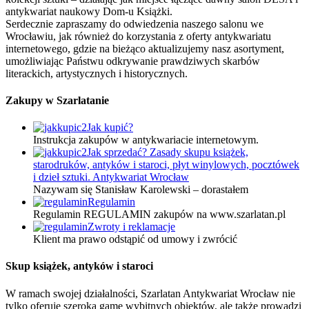
antykwariat naukowy Dom-u Książki.
Serdecznie zapraszamy do odwiedzenia naszego salonu we
Wrocławiu, jak również do korzystania z oferty antykwariatu
internetowego, gdzie na bieżąco aktualizujemy nasz asortyment,
umożliwiając Państwu odkrywanie prawdziwych skarbów
literackich, artystycznych i historycznych.
Zakupy w Szarlatanie
Jak kupić?
Instrukcja zakupów w antykwariacie internetowym.
Jak sprzedać? Zasady skupu książek,
starodruków, antyków i staroci, płyt winylowych, pocztówek
i dzieł sztuki. Antykwariat Wrocław
Nazywam się Stanisław Karolewski – dorastałem
Regulamin
Regulamin REGULAMIN zakupów na www.szarlatan.pl
Zwroty i reklamacje
Klient ma prawo odstąpić od umowy i zwrócić
Skup książek, antyków i staroci
W ramach swojej działalności, Szarlatan Antykwariat Wrocław nie
tylko oferuje szeroką gamę wybitnych obiektów, ale także prowadzi