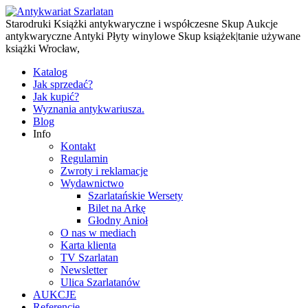
Starodruki Książki antykwaryczne i współczesne Skup Aukcje
antykwaryczne Antyki Płyty winylowe Skup książek|tanie używane
książki Wrocław,
Katalog
Jak sprzedać?
Jak kupić?
Wyznania antykwariusza.
Blog
Info
Kontakt
Regulamin
Zwroty i reklamacje
Wydawnictwo
Szarlatańskie Wersety
Bilet na Arkę
Głodny Anioł
O nas w mediach
Karta klienta
TV Szarlatan
Newsletter
Ulica Szarlatanów
AUKCJE
Referencje