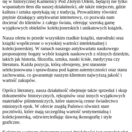
się w historycznej Kamienicy Pod Złotym Orłem, będącej nie tylko
wspaniałym tłem dla naszej działalności, ale także miejscem, gdzie
kultura i sztuka spotykają się z tradycją. Prowadzimy również
prężnie działający antykwariat internetowy, co pozwala nam
docierać do klientów z całego świata, oferując szeroką gamę
wyjątkowych obiektów kolekcjonerskich i unikatowych książek.
Nasza oferta to przede wszystkim rzadkie książki, starodruki oraz
książki współczesne o wysokiej wartości intelektualnej i
kolekcjonerskiej. W ramach naszego antykwariatu naukowego
proponujemy bogaty wybór książek naukowych z różnych dziedzin,
takich jak historia, filozofia, sztuka, nauki ścisłe, medycyna czy
literatura. Każda pozycja, którą oferujemy, jest starannie
selekcjonowana i sprawdzana pod kątem autentyczności oraz stanu
zachowania, co gwarantuje naszym klientom najwyższą jakość i
wartość zakupów.
Oprócz literatury, nasza działalność obejmuje także sprzedaż i skup
dokumentów historycznych, rękopisów oraz innych wyjątkowych
materiałów piśmienniczych, które stanowią cenne świadectwo
minionych epok. W ofercie znajdą Państwo również stare
pocztówki, które mają szczególną wartość sentymentalną i
kolekcjonerską, odzwierciedlając dawną ikonografię i style
graficzne.