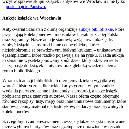
wizyt w sprawie skupu książek i antyków we Wrocławiu i nie tylko
–
posłuchajcie Państwo.
Aukcje książek we Wrocławiu
Antykwariat Szarlatan z dumą organizuje
aukcje bibliofilskie
, które
przyciągają kolekcjonerów i miłośników literatury z całej Polski
oraz zagranicy. Nasze aukcje stanowią wyjątkową okazję, by
zdobyć książki, starodruki i inne cenne obiekty, które
niejednokrotnie są prawdziwymi białymi krukami – unikatowymi
egzemplarzami, które rzadko pojawiają się na rynku. Każda aukcja
to starannie wyselekcjonowany zbiór dzieł, który odzwierciedla
naszą pasję do książek i antyków oraz głęboką wiedzę na temat
rynku bibliofilskiego.
W ramach aukcji bibliofilskich oferujemy dzieła o wyjątkowej
wartości historycznej, literackiej i artystycznej, w tym rzadkie
wydania pierwsze, cenne inkunabuły, starodruki, a także książki
podpisane przez znanych autorów. Nasza oferta często obejmuje
również rękopisy, listy, mapy oraz inne unikatowe dokumenty, które
stanowią cenny materiał dla historyków, badaczy oraz prywatnych
kolekcjonerów.
Szczególnym zainteresowaniem cieszą się także książki ilustrowane
przez wybitnych artystów oraz egzemplarze oprawione w ręcznie