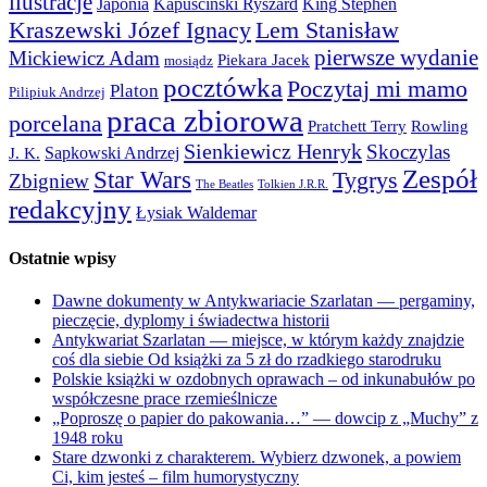
ilustracje
Japonia
Kapuściński Ryszard
King Stephen
Kraszewski Józef Ignacy
Lem Stanisław
pierwsze wydanie
Mickiewicz Adam
Piekara Jacek
mosiądz
pocztówka
Poczytaj mi mamo
Platon
Pilipiuk Andrzej
praca zbiorowa
porcelana
Pratchett Terry
Rowling
Sienkiewicz Henryk
Skoczylas
Sapkowski Andrzej
J. K.
Zespół
Star Wars
Tygrys
Zbigniew
The Beatles
Tolkien J.R.R.
redakcyjny
Łysiak Waldemar
Ostatnie wpisy
Dawne dokumenty w Antykwariacie Szarlatan — pergaminy,
pieczęcie, dyplomy i świadectwa historii
Antykwariat Szarlatan — miejsce, w którym każdy znajdzie
coś dla siebie Od książki za 5 zł do rzadkiego starodruku
Polskie książki w ozdobnych oprawach – od inkunabułów po
współczesne prace rzemieślnicze
„Poproszę o papier do pakowania…” — dowcip z „Muchy” z
1948 roku
Stare dzwonki z charakterem. Wybierz dzwonek, a powiem
Ci, kim jesteś – film humorystyczny