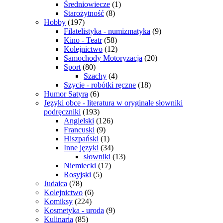
Średniowiecze
(1)
Starożytność
(8)
Hobby
(197)
Filatelistyka - numizmatyka
(9)
Kino - Teatr
(58)
Kolejnictwo
(12)
Samochody Motoryzacja
(20)
Sport
(80)
Szachy
(4)
Szycie - robótki ręczne
(18)
Humor Satyra
(6)
Języki obce - literatura w oryginale słowniki
podręczniki
(193)
Angielski
(126)
Francuski
(9)
Hiszpański
(1)
Inne języki
(34)
słowniki
(13)
Niemiecki
(17)
Rosyjski
(5)
Judaica
(78)
Kolejnictwo
(6)
Komiksy
(224)
Kosmetyka - uroda
(9)
Kulinaria
(85)