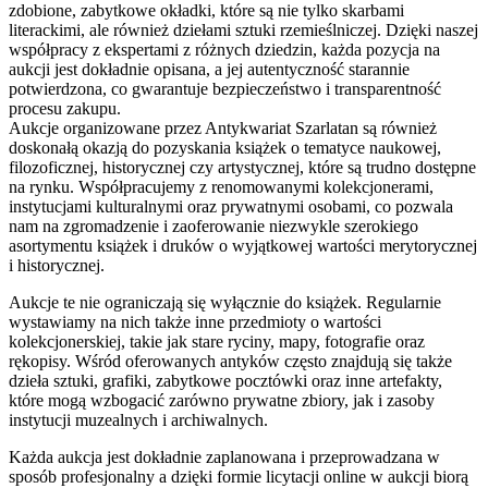
zdobione, zabytkowe okładki, które są nie tylko skarbami
literackimi, ale również dziełami sztuki rzemieślniczej. Dzięki naszej
współpracy z ekspertami z różnych dziedzin, każda pozycja na
aukcji jest dokładnie opisana, a jej autentyczność starannie
potwierdzona, co gwarantuje bezpieczeństwo i transparentność
procesu zakupu.
Aukcje organizowane przez Antykwariat Szarlatan są również
doskonałą okazją do pozyskania książek o tematyce naukowej,
filozoficznej, historycznej czy artystycznej, które są trudno dostępne
na rynku. Współpracujemy z renomowanymi kolekcjonerami,
instytucjami kulturalnymi oraz prywatnymi osobami, co pozwala
nam na zgromadzenie i zaoferowanie niezwykle szerokiego
asortymentu książek i druków o wyjątkowej wartości merytorycznej
i historycznej.
Aukcje te nie ograniczają się wyłącznie do książek. Regularnie
wystawiamy na nich także inne przedmioty o wartości
kolekcjonerskiej, takie jak stare ryciny, mapy, fotografie oraz
rękopisy. Wśród oferowanych antyków często znajdują się także
dzieła sztuki, grafiki, zabytkowe pocztówki oraz inne artefakty,
które mogą wzbogacić zarówno prywatne zbiory, jak i zasoby
instytucji muzealnych i archiwalnych.
Każda aukcja jest dokładnie zaplanowana i przeprowadzana w
sposób profesjonalny a dzięki formie licytacji online w aukcji biorą