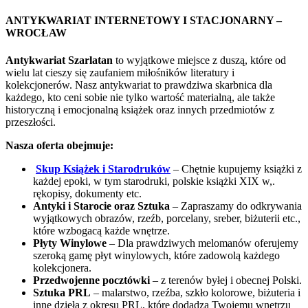
ANTYKWARIAT INTERNETOWY I STACJONARNY –
WROCŁAW
Antykwariat Szarlatan
to wyjątkowe miejsce z duszą, które od
wielu lat cieszy się zaufaniem miłośników literatury i
kolekcjonerów. Nasz antykwariat to prawdziwa skarbnica dla
każdego, kto ceni sobie nie tylko wartość materialną, ale także
historyczną i emocjonalną książek oraz innych przedmiotów z
przeszłości.
Nasza oferta obejmuje:
Skup Książek i Starodruków
– Chętnie kupujemy książki z
każdej epoki, w tym starodruki, polskie książki XIX w,.
rękopisy, dokumenty etc.
Antyki i Starocie oraz Sztuka
– Zapraszamy do odkrywania
wyjątkowych obrazów, rzeźb, porcelany, sreber, biżuterii etc.,
które wzbogacą każde wnętrze.
Płyty Winylowe
– Dla prawdziwych melomanów oferujemy
szeroką gamę płyt winylowych, które zadowolą każdego
kolekcjonera.
Przedwojenne pocztówki
– z terenów byłej i obecnej Polski.
Sztuka PRL
– malarstwo, rzeźba, szkło kolorowe, biżuteria i
inne dzieła z okresu PRL, które dodadzą Twojemu wnętrzu