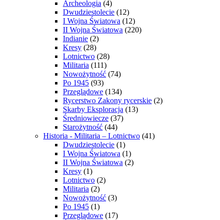
Archeologia
(4)
Dwudziestolecie
(12)
I Wojna Światowa
(12)
II Wojna Światowa
(220)
Indianie
(2)
Kresy
(28)
Lotnictwo
(28)
Militaria
(111)
Nowożytność
(74)
Po 1945
(93)
Przeglądowe
(134)
Rycerstwo Zakony rycerskie
(2)
Skarby Eksploracja
(13)
Średniowiecze
(37)
Starożytność
(44)
Historia - Militaria – Lotnictwo
(41)
Dwudziestolecie
(1)
I Wojna Światowa
(1)
II Wojna Światowa
(2)
Kresy
(1)
Lotnictwo
(2)
Militaria
(2)
Nowożytność
(3)
Po 1945
(1)
Przeglądowe
(17)