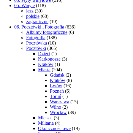
05. Płyty winylowe
(216)
05. Winyle
(118)
jazz
(30)
polskie
(68)
zagraniczne
(19)
06. Pocztówki i Fotografia
(636)
Albumy fotograficzne
(6)
Fotografia
(188)
Pocztówka
(10)
Pocztówki
(365)
Dzieci
(1)
Karkonosze
(3)
Kraków
(1)
Miasta
(204)
Gdańsk
(2)
Kraków
(8)
Lwów
(16)
Poznań
(6)
Toruń
(1)
Warszawa
(15)
Wilno
(2)
Wrocław
(39)
Miejsca
(3)
Militaria
(4)
Okolicznościowe
(19)