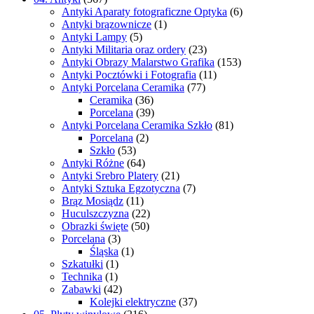
Antyki Aparaty fotograficzne Optyka
(6)
Antyki brązownicze
(1)
Antyki Lampy
(5)
Antyki Militaria oraz ordery
(23)
Antyki Obrazy Malarstwo Grafika
(153)
Antyki Pocztówki i Fotografia
(11)
Antyki Porcelana Ceramika
(77)
Ceramika
(36)
Porcelana
(39)
Antyki Porcelana Ceramika Szkło
(81)
Porcelana
(2)
Szkło
(53)
Antyki Różne
(64)
Antyki Srebro Platery
(21)
Antyki Sztuka Egzotyczna
(7)
Brąz Mosiądz
(11)
Huculszczyzna
(22)
Obrazki święte
(50)
Porcelana
(3)
Śląska
(1)
Szkatułki
(1)
Technika
(1)
Zabawki
(42)
Kolejki elektryczne
(37)