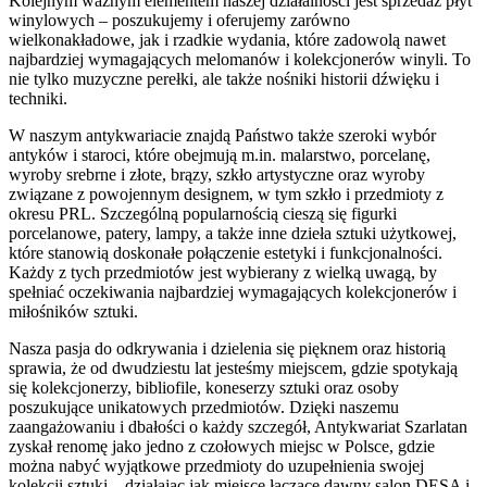
Kolejnym ważnym elementem naszej działalności jest sprzedaż płyt
winylowych – poszukujemy i oferujemy zarówno
wielkonakładowe, jak i rzadkie wydania, które zadowolą nawet
najbardziej wymagających melomanów i kolekcjonerów winyli. To
nie tylko muzyczne perełki, ale także nośniki historii dźwięku i
techniki.
W naszym antykwariacie znajdą Państwo także szeroki wybór
antyków i staroci, które obejmują m.in. malarstwo, porcelanę,
wyroby srebrne i złote, brązy, szkło artystyczne oraz wyroby
związane z powojennym designem, w tym szkło i przedmioty z
okresu PRL. Szczególną popularnością cieszą się figurki
porcelanowe, patery, lampy, a także inne dzieła sztuki użytkowej,
które stanowią doskonałe połączenie estetyki i funkcjonalności.
Każdy z tych przedmiotów jest wybierany z wielką uwagą, by
spełniać oczekiwania najbardziej wymagających kolekcjonerów i
miłośników sztuki.
Nasza pasja do odkrywania i dzielenia się pięknem oraz historią
sprawia, że od dwudziestu lat jesteśmy miejscem, gdzie spotykają
się kolekcjonerzy, bibliofile, koneserzy sztuki oraz osoby
poszukujące unikatowych przedmiotów. Dzięki naszemu
zaangażowaniu i dbałości o każdy szczegół, Antykwariat Szarlatan
zyskał renomę jako jedno z czołowych miejsc w Polsce, gdzie
można nabyć wyjątkowe przedmioty do uzupełnienia swojej
kolekcji sztuki – działając jak miejsce łączące dawny salon DESA i