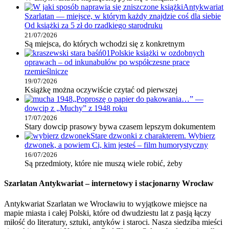
Antykwariat
Szarlatan — miejsce, w którym każdy znajdzie coś dla siebie
Od książki za 5 zł do rzadkiego starodruku
21/07/2026
Są miejsca, do których wchodzi się z konkretnym
Polskie książki w ozdobnych
oprawach – od inkunabułów po współczesne prace
rzemieślnicze
19/07/2026
Książkę można oczywiście czytać od pierwszej
„Poproszę o papier do pakowania…” —
dowcip z „Muchy” z 1948 roku
17/07/2026
Stary dowcip prasowy bywa czasem lepszym dokumentem
Stare dzwonki z charakterem. Wybierz
dzwonek, a powiem Ci, kim jesteś – film humorystyczny
16/07/2026
Są przedmioty, które nie muszą wiele robić, żeby
Szarlatan Antykwariat – internetowy i stacjonarny Wrocław
Antykwariat Szarlatan we Wrocławiu to wyjątkowe miejsce na
mapie miasta i całej Polski, które od dwudziestu lat z pasją łączy
miłość do literatury, sztuki, antyków i staroci. Nasza siedziba mieści