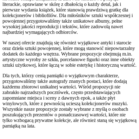
literackie, oprawiane w skórę z dbałością o każdy detal, jak i
pierwsze wydania książek, które stanowią prawdziwą gratkę dla
kolekcjonerów i bibliofilów. Dla miłośników sztuki współczesnej i
powojennej przygotowaliśmy także unikatowe albumy, pełne
wysokiej jakości reprodukcji i tekstów, które zadowolą nawet
najbardziej wymagających odbiorców.
W naszej ofercie znajdują się również wyjątkowe antyki i starocie
oraz dzieła sztuki powojennej, które mogą stanowić niepowtarzalny
dodatek do każdego wnętrza. Wybrane propozycje obejmują m.in.
artystyczne wyroby ze szkła, porcelanowe figurki oraz inne obiekty
sztuki użytkowej, które łączą w sobie estetykę i historyczną wartość.
Dla tych, którzy cenią pamiątki o wyjątkowym charakterze,
przygotowaliśmy także autografy znanych postaci, które dodają
każdemu zbiorowi unikalnej wartości. Wśród propozycji nie
zabrakło najrzadszych pocztówek, często przedstawiających
zapomniane miejsca i sceny z dawnych epok, a także płyt
winylowych, które z pewnością ucieszą kolekcjonerów muzyki.
Wszystkie nasze propozycje zostały wybrane z myślą o osobach
poszukujących prezentów o ponadczasowej wartości, które nie
tylko wzbogacą prywatne kolekcje, ale również staną się wyjątkową
pamiątką na lata.