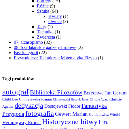
Portrety
(15)
Różne
(9)
Sztuka
(64)
Kwiaty
(1)
Owoce
(3)
Tatry
(1)
Technika
(1)
Zwierzęta
(1)
07. Czasopismo
(82)
08. Szarlatańskie gadżety firmowe
(2)
Bez kategorii
(22)
Przyrodnicze Techniczne Matematyka Fizyka
(1)
Tagi produktów
autograf
Biblioteka Filozofów
Ceram
Brzechwa Jan
Child Lee
Chmielewska Joanna
Christie
Chmielewski Henryk Jerzy
Christie Agata
dedykacja
Fantastyka
Dostojewski Fiodor
Agatha
fotografia
Przygoda
Gewert Marian
Gombrowicz Witold
Historyczne bitwy
i in.
Hemingway Ernest