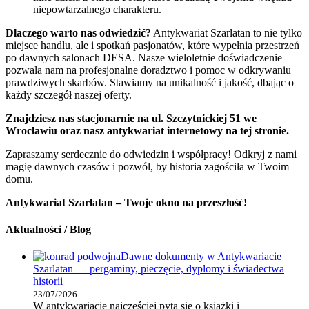
niepowtarzalnego charakteru.
Dlaczego warto nas odwiedzić?
Antykwariat Szarlatan to nie tylko
miejsce handlu, ale i spotkań pasjonatów, które wypełnia przestrzeń
po dawnych salonach DESA. Nasze wieloletnie doświadczenie
pozwala nam na profesjonalne doradztwo i pomoc w odkrywaniu
prawdziwych skarbów. Stawiamy na unikalność i jakość, dbając o
każdy szczegół naszej oferty.
Znajdziesz nas stacjonarnie na ul. Szczytnickiej 51 we
Wrocławiu oraz nasz antykwariat internetowy na tej stronie.
Zapraszamy serdecznie do odwiedzin i współpracy! Odkryj z nami
magię dawnych czasów i pozwól, by historia zagościła w Twoim
domu.
Antykwariat Szarlatan – Twoje okno na przeszłość!
Aktualności / Blog
Dawne dokumenty w Antykwariacie
Szarlatan — pergaminy, pieczęcie, dyplomy i świadectwa
historii
23/07/2026
W antykwariacie najczęściej pyta się o książki i