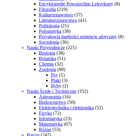
Encyklopedie Powszechne Leksykony
(8)
Filozofia
(219)
Kulturoznawstwo
(37)
Literaturoznawstwo
(41)
Politologia
(21)
Polonistyka
(38)
Przysłowia mądrości sentencje aforyzmy
(8)
Socjologia
(36)
Nauki Przyrodnicze
(221)
Biologia
(38)
Botanika
(51)
Chemia
(32)
Zoologia
(99)
Psy
(1)
Ptaki
(3)
Ryby
(2)
Nauki Ścisłe i Techniczne
(352)
Astronomia
(16)
Budownictwo
(50)
Elektrotechnika i elektronika
(52)
Fizyka
(72)
Informatyka
(23)
Matematyka
(67)
Różne
(53)
Poezja
(247)