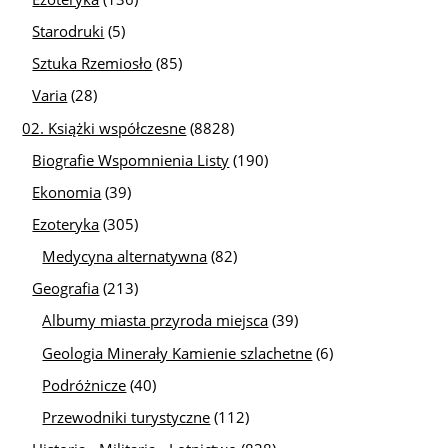
Starodruki
(5)
Sztuka Rzemiosło
(85)
Varia
(28)
02. Książki współczesne
(8828)
Biografie Wspomnienia Listy
(190)
Ekonomia
(39)
Ezoteryka
(305)
Medycyna alternatywna
(82)
Geografia
(213)
Albumy miasta przyroda miejsca
(39)
Geologia Minerały Kamienie szlachetne
(6)
Podróżnicze
(40)
Przewodniki turystyczne
(112)