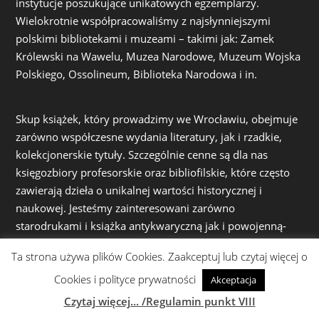
instytucje poszukujące unikatowych egzemplarzy.
Wielokrotnie współpracowaliśmy z najsłynniejszymi
polskimi bibliotekami i muzeami – takimi jak: Zamek
Królewski na Wawelu, Muzea Narodowe, Muzeum Wojska
Polskiego, Ossolineum, Biblioteka Narodowa i in.
Skup książek, który prowadzimy we Wrocławiu, obejmuje
zarówno współczesne wydania literatury, jak i rzadkie,
kolekcjonerskie tytuły. Szczególnie cenne są dla nas
księgozbiory profesorskie oraz bibliofilskie, które często
zawierają dzieła o unikalnej wartości historycznej i
naukowej. Jesteśmy zainteresowani zarówno
starodrukami i książka antykwaryczną jak i powojenną-
współczesną literaturą z różnych dziedzin: książkami
Ta strona używa plików Cookies. Zaakceptuj lub czytaj więcej o
popularnonaukowymi, naukowymi, literaturą piękną, a
także książkami z zakresu filozofii, historii, sztuki czy
Cookies i polityce prywatności
Akceptacja
techniki. Z dużym szacunkiem i precyzją dokonujemy
Czytaj więcej... /Regulamin punkt VIII
wycen, dbając o to, aby każda książka trafiła w ręce