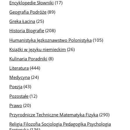
Encyklopedie Słowniki
(17)
Geografia Podróże
(89)
Greka Łacina
(25)
Historia Biografie
(208)
Humanistyka Jęzkoznawstwo Polonistyka
(105)
Książki w języku niemieckim
(26)
Kulinaria Poradniki
(8)
Literatura
(444)
Medycyna
(24)
Poezja
(43)
Pozostałe
(12)
Prawo
(20)
Przyrodnicze Techniczne Matematyka Fizyka
(290)
Religia Filozofia Socjologia Pedagogika Psychologia
Ezoteryka
(136)