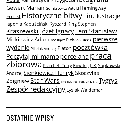
Fiodor
Gewert Marian
Hemingway
Gombrowicz Witold
Historyczne bitwy
i in.
ilustracje
Ernest
Japonia
Kapuściński Ryszard
King Stephen
Lem Stanisław
Kraszewski Józef Ignacy
pierwsze
Mickiewicz Adam
Piekara Jacek
mosiądz
pocztówka
wydanie
Platon
Pilipiuk Andrzej
praca
Poczytaj mi mamo
porcelana
zbiorowa
Sapkowski
Pratchett Terry
Rowling J. K.
Sienkiewicz Henryk
Skoczylas
Andrzej
Star Wars
Tygrys
Zbigniew
The Beatles
Tolkien J.R.R.
Zespół redakcyjny
Łysiak Waldemar
OSTATNIE WPISY