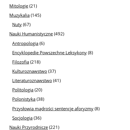
Mitologie
(21)
Muzykalia
(145)
Nuty
(67)
Nauki Humanistyczne
(492)
Antropologia
(6)
Encyklopedie Powszechne Leksykony
(8)
Filozofia
(218)
Kulturoznawstwo
(37)
Literaturoznawstwo
(41)
Politologia
(20)
Polonistyka
(38)
Przysłowia mądrości sentencje aforyzmy
(8)
Socjologia
(36)
Nauki Przyrodnicze
(221)