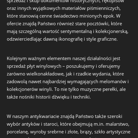
sprzedaż i skup dokumentów historycznych, rękopisów
oraz innych wyjątkowych materiałów piśmienniczych,
które stanowią cenne świadectwo minionych epok. W
ofercie znajdą Państwo również stare pocztówki, które
mają szczególną wartość sentymentalną i kolekcjonerską,
odzwierciedlając dawną ikonografię i style graficzne.
Kolejnym ważnym elementem naszej działalności jest
sprzedaż płyt winylowych – poszukujemy i oferujemy
zarówno wielkonakładowe, jak i rzadkie wydania, które
zadowolą nawet najbardziej wymagających melomanów i
kolekcjonerów winyli. To nie tylko muzyczne perełki, ale
także nośniki historii dźwięku i techniki.
W naszym antykwariacie znajdą Państwo także szeroki
wybór antyków i staroci, które obejmują m.in. malarstwo,
porcelanę, wyroby srebrne i złote, brązy, szkło artystyczne