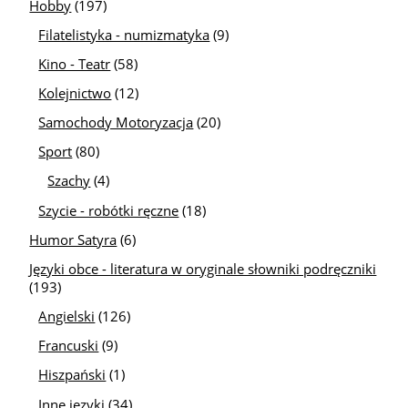
Hobby
(197)
Filatelistyka - numizmatyka
(9)
Kino - Teatr
(58)
Kolejnictwo
(12)
Samochody Motoryzacja
(20)
Sport
(80)
Szachy
(4)
Szycie - robótki ręczne
(18)
Humor Satyra
(6)
Języki obce - literatura w oryginale słowniki podręczniki
(193)
Angielski
(126)
Francuski
(9)
Hiszpański
(1)
Inne języki
(34)