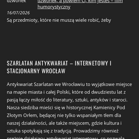
dzwonek, a powiem Ci, kim jesteś – film
humorystyczny
16/07/2026
Są przedmioty, które nie muszą wiele robić, żeby
SZARLATAN ANTYKWARIAT – INTERNETOWY I
STACJONARNY WROCŁAW
Antykwariat Szarlatan we Wrocławiu to wyjątkowe miejsce
na mapie miasta i całej Polski, które od dwudziestu lat z
pasją łączy miłość do literatury, sztuki, antyków i staroci.
Nasza siedziba mieści się w historycznej Kamienicy Pod
Złotym Orłem, będącej nie tylko wspaniałym tłem dla
naszej działalności, ale także miejscem, gdzie kultura i
sztuka spotykają się z tradycją. Prowadzimy również
prężnie działający antykwariat internetowy, co pozwala