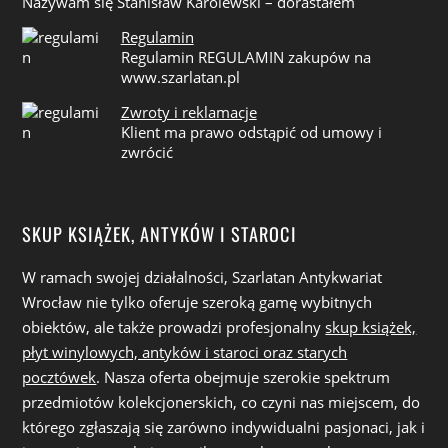
Nazywam się Stanisław Karolewski – dorastałem
Regulamin
Regulamin REGULAMIN zakupów na
www.szarlatan.pl
Zwroty i reklamacje
Klient ma prawo odstąpić od umowy i
zwrócić
SKUP KSIĄŻEK, ANTYKÓW I STAROCI
W ramach swojej działalności, Szarlatan Antykwariat
Wrocław nie tylko oferuje szeroką gamę wybitnych
obiektów, ale także prowadzi profesjonalny
skup książek,
płyt winylowych, antyków i staroci oraz starych
pocztówek
. Nasza oferta obejmuje szerokie spektrum
przedmiotów kolekcjonerskich, co czyni nas miejscem, do
którego zgłaszają się zarówno indywidualni pasjonaci, jak i