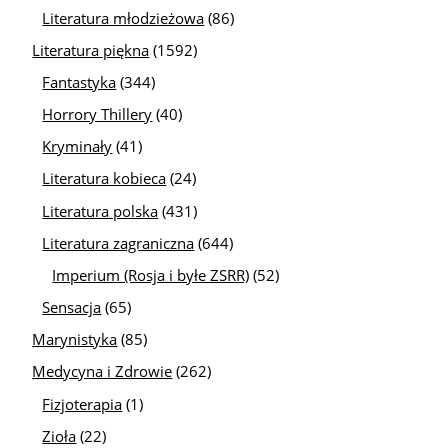
Literatura młodzieżowa
(86)
Literatura piękna
(1592)
Fantastyka
(344)
Horrory Thillery
(40)
Kryminały
(41)
Literatura kobieca
(24)
Literatura polska
(431)
Literatura zagraniczna
(644)
Imperium (Rosja i byłe ZSRR)
(52)
Sensacja
(65)
Marynistyka
(85)
Medycyna i Zdrowie
(262)
Fizjoterapia
(1)
Zioła
(22)