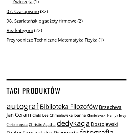
Zwierzęta
(1)
07. Czasopismo
(82)
08. Szarlatańskie gadżety firmowe
(2)
Bez kategorii
(22)
Przyrodnicze Techniczne Matematyka Fizyka
(1)
TAGI PRODUKTÓW
autograf
Biblioteka Filozofów
Brzechwa
Ceram
Jan
Child Lee
Chmielewska Joanna
Chmielewski Henryk Jerzy
dedykacja
Dostojewski
Christie Agatha
Christie Agata
fotografia
Fantastyka Przygoda