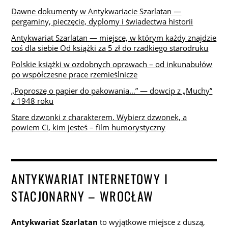
Dawne dokumenty w Antykwariacie Szarlatan —
pergaminy, pieczęcie, dyplomy i świadectwa historii
Antykwariat Szarlatan — miejsce, w którym każdy znajdzie
coś dla siebie Od książki za 5 zł do rzadkiego starodruku
Polskie książki w ozdobnych oprawach – od inkunabułów
po współczesne prace rzemieślnicze
„Poproszę o papier do pakowania…” — dowcip z „Muchy”
z 1948 roku
Stare dzwonki z charakterem. Wybierz dzwonek, a
powiem Ci, kim jesteś – film humorystyczny
ANTYKWARIAT INTERNETOWY I
STACJONARNY – WROCŁAW
Antykwariat Szarlatan
to wyjątkowe miejsce z duszą,