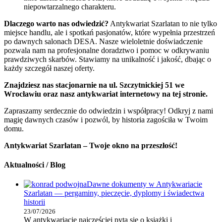
niepowtarzalnego charakteru.
Dlaczego warto nas odwiedzić?
Antykwariat Szarlatan to nie tylko
miejsce handlu, ale i spotkań pasjonatów, które wypełnia przestrzeń
po dawnych salonach DESA. Nasze wieloletnie doświadczenie
pozwala nam na profesjonalne doradztwo i pomoc w odkrywaniu
prawdziwych skarbów. Stawiamy na unikalność i jakość, dbając o
każdy szczegół naszej oferty.
Znajdziesz nas stacjonarnie na ul. Szczytnickiej 51 we
Wrocławiu oraz nasz antykwariat internetowy na tej stronie.
Zapraszamy serdecznie do odwiedzin i współpracy! Odkryj z nami
magię dawnych czasów i pozwól, by historia zagościła w Twoim
domu.
Antykwariat Szarlatan – Twoje okno na przeszłość!
Aktualności / Blog
Dawne dokumenty w Antykwariacie
Szarlatan — pergaminy, pieczęcie, dyplomy i świadectwa
historii
23/07/2026
W antykwariacie najczęściej pyta się o książki i