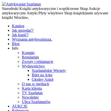
Starodruki Książki antykwaryczne i współczesne Skup Aukcje
antykwaryczne Antyki Płyty winylowe Skup książek|tanie używane
książki Wrocław,
Katalog
Jak sprzedać?
Jak kupić?
Wyznania antykwariusza.
Blog
Info
Kontakt
Regulamin
Zwroty i reklamacje
Wydawnictwo
Szarlatańskie Wersety
Bilet na Arkę
Głodny Anioł
O nas w mediach
Karta klienta
TV Szarlatan
Newsletter
Ulica Szarlatanów
AUKCJE
Referencje