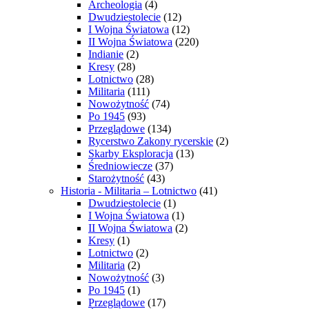
Archeologia
(4)
Dwudziestolecie
(12)
I Wojna Światowa
(12)
II Wojna Światowa
(220)
Indianie
(2)
Kresy
(28)
Lotnictwo
(28)
Militaria
(111)
Nowożytność
(74)
Po 1945
(93)
Przeglądowe
(134)
Rycerstwo Zakony rycerskie
(2)
Skarby Eksploracja
(13)
Średniowiecze
(37)
Starożytność
(43)
Historia - Militaria – Lotnictwo
(41)
Dwudziestolecie
(1)
I Wojna Światowa
(1)
II Wojna Światowa
(2)
Kresy
(1)
Lotnictwo
(2)
Militaria
(2)
Nowożytność
(3)
Po 1945
(1)
Przeglądowe
(17)