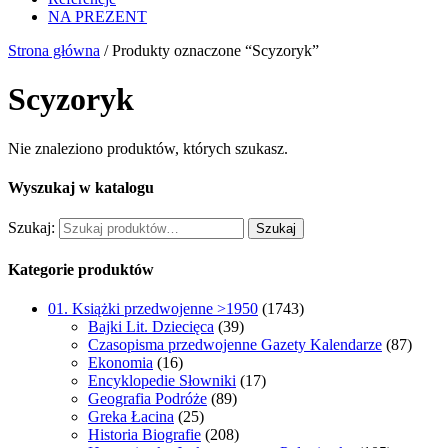
NA PREZENT
Strona główna
/ Produkty oznaczone “Scyzoryk”
Scyzoryk
Nie znaleziono produktów, których szukasz.
Wyszukaj w katalogu
Szukaj:
Szukaj
Kategorie produktów
01. Książki przedwojenne >1950
(1743)
Bajki Lit. Dziecięca
(39)
Czasopisma przedwojenne Gazety Kalendarze
(87)
Ekonomia
(16)
Encyklopedie Słowniki
(17)
Geografia Podróże
(89)
Greka Łacina
(25)
Historia Biografie
(208)