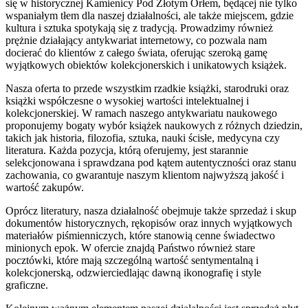
się w historycznej Kamienicy Pod Złotym Orłem, będącej nie tylko
wspaniałym tłem dla naszej działalności, ale także miejscem, gdzie
kultura i sztuka spotykają się z tradycją. Prowadzimy również
prężnie działający antykwariat internetowy, co pozwala nam
docierać do klientów z całego świata, oferując szeroką gamę
wyjątkowych obiektów kolekcjonerskich i unikatowych książek.
Nasza oferta to przede wszystkim rzadkie książki, starodruki oraz
książki współczesne o wysokiej wartości intelektualnej i
kolekcjonerskiej. W ramach naszego antykwariatu naukowego
proponujemy bogaty wybór książek naukowych z różnych dziedzin,
takich jak historia, filozofia, sztuka, nauki ścisłe, medycyna czy
literatura. Każda pozycja, którą oferujemy, jest starannie
selekcjonowana i sprawdzana pod kątem autentyczności oraz stanu
zachowania, co gwarantuje naszym klientom najwyższą jakość i
wartość zakupów.
Oprócz literatury, nasza działalność obejmuje także sprzedaż i skup
dokumentów historycznych, rękopisów oraz innych wyjątkowych
materiałów piśmienniczych, które stanowią cenne świadectwo
minionych epok. W ofercie znajdą Państwo również stare
pocztówki, które mają szczególną wartość sentymentalną i
kolekcjonerską, odzwierciedlając dawną ikonografię i style
graficzne.