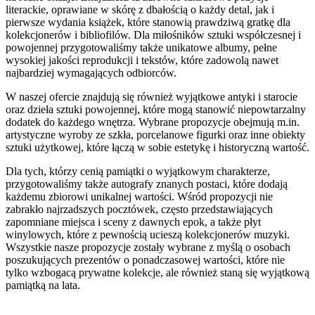
literackie, oprawiane w skórę z dbałością o każdy detal, jak i
pierwsze wydania książek, które stanowią prawdziwą gratkę dla
kolekcjonerów i bibliofilów. Dla miłośników sztuki współczesnej i
powojennej przygotowaliśmy także unikatowe albumy, pełne
wysokiej jakości reprodukcji i tekstów, które zadowolą nawet
najbardziej wymagających odbiorców.
W naszej ofercie znajdują się również wyjątkowe antyki i starocie
oraz dzieła sztuki powojennej, które mogą stanowić niepowtarzalny
dodatek do każdego wnętrza. Wybrane propozycje obejmują m.in.
artystyczne wyroby ze szkła, porcelanowe figurki oraz inne obiekty
sztuki użytkowej, które łączą w sobie estetykę i historyczną wartość.
Dla tych, którzy cenią pamiątki o wyjątkowym charakterze,
przygotowaliśmy także autografy znanych postaci, które dodają
każdemu zbiorowi unikalnej wartości. Wśród propozycji nie
zabrakło najrzadszych pocztówek, często przedstawiających
zapomniane miejsca i sceny z dawnych epok, a także płyt
winylowych, które z pewnością ucieszą kolekcjonerów muzyki.
Wszystkie nasze propozycje zostały wybrane z myślą o osobach
poszukujących prezentów o ponadczasowej wartości, które nie
tylko wzbogacą prywatne kolekcje, ale również staną się wyjątkową
pamiątką na lata.