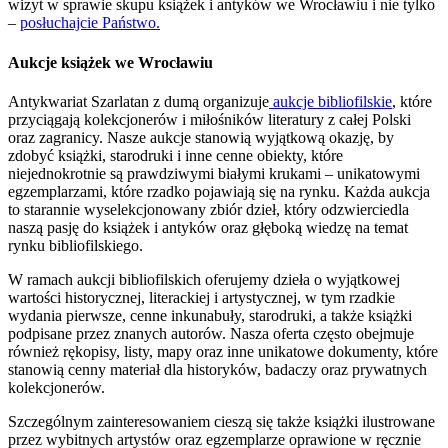
wizyt w sprawie skupu książek i antyków we Wrocławiu i nie tylko
–
posłuchajcie Państwo.
Aukcje książek we Wrocławiu
Antykwariat Szarlatan z dumą organizuje
aukcje bibliofilskie
, które
przyciągają kolekcjonerów i miłośników literatury z całej Polski
oraz zagranicy. Nasze aukcje stanowią wyjątkową okazję, by
zdobyć książki, starodruki i inne cenne obiekty, które
niejednokrotnie są prawdziwymi białymi krukami – unikatowymi
egzemplarzami, które rzadko pojawiają się na rynku. Każda aukcja
to starannie wyselekcjonowany zbiór dzieł, który odzwierciedla
naszą pasję do książek i antyków oraz głęboką wiedzę na temat
rynku bibliofilskiego.
W ramach aukcji bibliofilskich oferujemy dzieła o wyjątkowej
wartości historycznej, literackiej i artystycznej, w tym rzadkie
wydania pierwsze, cenne inkunabuły, starodruki, a także książki
podpisane przez znanych autorów. Nasza oferta często obejmuje
również rękopisy, listy, mapy oraz inne unikatowe dokumenty, które
stanowią cenny materiał dla historyków, badaczy oraz prywatnych
kolekcjonerów.
Szczególnym zainteresowaniem cieszą się także książki ilustrowane
przez wybitnych artystów oraz egzemplarze oprawione w ręcznie