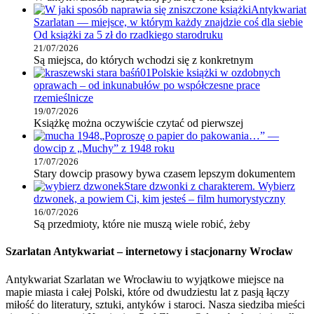
Antykwariat
Szarlatan — miejsce, w którym każdy znajdzie coś dla siebie
Od książki za 5 zł do rzadkiego starodruku
21/07/2026
Są miejsca, do których wchodzi się z konkretnym
Polskie książki w ozdobnych
oprawach – od inkunabułów po współczesne prace
rzemieślnicze
19/07/2026
Książkę można oczywiście czytać od pierwszej
„Poproszę o papier do pakowania…” —
dowcip z „Muchy” z 1948 roku
17/07/2026
Stary dowcip prasowy bywa czasem lepszym dokumentem
Stare dzwonki z charakterem. Wybierz
dzwonek, a powiem Ci, kim jesteś – film humorystyczny
16/07/2026
Są przedmioty, które nie muszą wiele robić, żeby
Szarlatan Antykwariat – internetowy i stacjonarny Wrocław
Antykwariat Szarlatan we Wrocławiu to wyjątkowe miejsce na
mapie miasta i całej Polski, które od dwudziestu lat z pasją łączy
miłość do literatury, sztuki, antyków i staroci. Nasza siedziba mieści