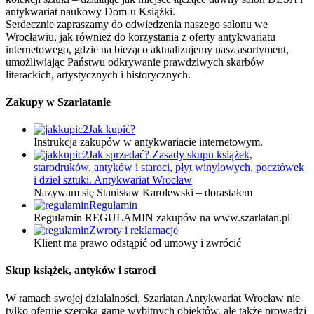
antykwariat naukowy Dom-u Książki.
Serdecznie zapraszamy do odwiedzenia naszego salonu we
Wrocławiu, jak również do korzystania z oferty antykwariatu
internetowego, gdzie na bieżąco aktualizujemy nasz asortyment,
umożliwiając Państwu odkrywanie prawdziwych skarbów
literackich, artystycznych i historycznych.
Zakupy w Szarlatanie
Jak kupić?
Instrukcja zakupów w antykwariacie internetowym.
Jak sprzedać? Zasady skupu książek,
starodruków, antyków i staroci, płyt winylowych, pocztówek
i dzieł sztuki. Antykwariat Wrocław
Nazywam się Stanisław Karolewski – dorastałem
Regulamin
Regulamin REGULAMIN zakupów na www.szarlatan.pl
Zwroty i reklamacje
Klient ma prawo odstąpić od umowy i zwrócić
Skup książek, antyków i staroci
W ramach swojej działalności, Szarlatan Antykwariat Wrocław nie
tylko oferuje szeroką gamę wybitnych obiektów, ale także prowadzi