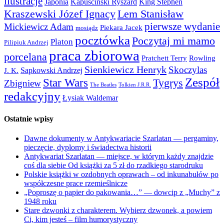
ilustracje
Japonia
Kapuściński Ryszard
King Stephen
Kraszewski Józef Ignacy
Lem Stanisław
pierwsze wydanie
Mickiewicz Adam
Piekara Jacek
mosiądz
pocztówka
Poczytaj mi mamo
Platon
Pilipiuk Andrzej
praca zbiorowa
porcelana
Pratchett Terry
Rowling
Sienkiewicz Henryk
Skoczylas
Sapkowski Andrzej
J. K.
Zespół
Star Wars
Tygrys
Zbigniew
The Beatles
Tolkien J.R.R.
redakcyjny
Łysiak Waldemar
Ostatnie wpisy
Dawne dokumenty w Antykwariacie Szarlatan — pergaminy,
pieczęcie, dyplomy i świadectwa historii
Antykwariat Szarlatan — miejsce, w którym każdy znajdzie
coś dla siebie Od książki za 5 zł do rzadkiego starodruku
Polskie książki w ozdobnych oprawach – od inkunabułów po
współczesne prace rzemieślnicze
„Poproszę o papier do pakowania…” — dowcip z „Muchy” z
1948 roku
Stare dzwonki z charakterem. Wybierz dzwonek, a powiem
Ci, kim jesteś – film humorystyczny