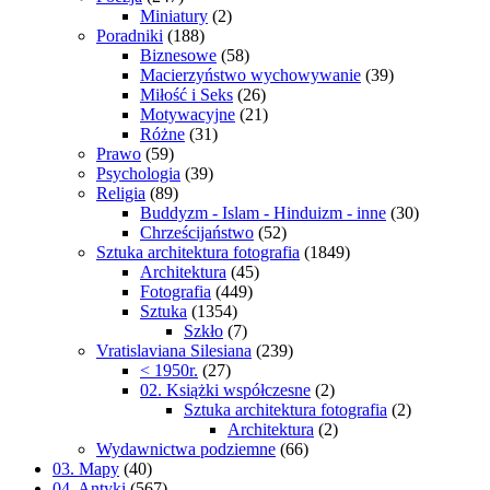
Miniatury
(2)
Poradniki
(188)
Biznesowe
(58)
Macierzyństwo wychowywanie
(39)
Miłość i Seks
(26)
Motywacyjne
(21)
Różne
(31)
Prawo
(59)
Psychologia
(39)
Religia
(89)
Buddyzm - Islam - Hinduizm - inne
(30)
Chrześcijaństwo
(52)
Sztuka architektura fotografia
(1849)
Architektura
(45)
Fotografia
(449)
Sztuka
(1354)
Szkło
(7)
Vratislaviana Silesiana
(239)
< 1950r.
(27)
02. Książki współczesne
(2)
Sztuka architektura fotografia
(2)
Architektura
(2)
Wydawnictwa podziemne
(66)
03. Mapy
(40)
04. Antyki
(567)