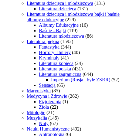
Literatura dziecięca i młodzieżowa
(131)
Literatura dziecięca
(131)
Literatura dziecięca i młodzieżowa bajki i baśnie
albumy edukacyjne
(229)
Albumy Edukacyjne
(16)
Baśnie - Bajki
(119)
Literatura młodzieżowa
(86)
Literatura piękna
(1592)
Fantastyka
(344)
Horrory Thillery
(40)
Kryminały
(41)
Literatura kobieca
(24)
Literatura polska
(431)
Literatura zagraniczna
(644)
Imperium (Rosja i byłe ZSRR)
(52)
Sensacja
(65)
Marynistyka
(85)
Medycyna i Zdrowie
(262)
Fizjoterapia
(1)
Zioła
(22)
Mitologie
(21)
Muzykalia
(145)
Nuty
(67)
Nauki Humanistyczne
(492)
Antropologia
(6)