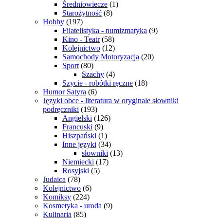
Średniowiecze
(1)
Starożytność
(8)
Hobby
(197)
Filatelistyka - numizmatyka
(9)
Kino - Teatr
(58)
Kolejnictwo
(12)
Samochody Motoryzacja
(20)
Sport
(80)
Szachy
(4)
Szycie - robótki ręczne
(18)
Humor Satyra
(6)
Języki obce - literatura w oryginale słowniki
podręczniki
(193)
Angielski
(126)
Francuski
(9)
Hiszpański
(1)
Inne języki
(34)
słowniki
(13)
Niemiecki
(17)
Rosyjski
(5)
Judaica
(78)
Kolejnictwo
(6)
Komiksy
(224)
Kosmetyka - uroda
(9)
Kulinaria
(85)