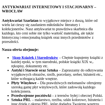
ANTYKWARIAT INTERNETOWY I STACJONARNY –
WROCŁAW
Antykwariat Szarlatan
to wyjątkowe miejsce z duszą, które od
wielu lat cieszy się zaufaniem miłośników literatury i
kolekcjonerów. Nasz antykwariat to prawdziwa skarbnica dla
każdego, kto ceni sobie nie tylko wartość materialną, ale także
historyczną i emocjonalną książek oraz innych przedmiotów z
przeszłości.
Nasza oferta obejmuje:
Skup Książek i Starodruków
– Chętnie kupujemy książki z
każdej epoki, w tym starodruki, polskie książki XIX w,.
rękopisy, dokumenty etc.
Antyki i Starocie oraz Sztuka
– Zapraszamy do odkrywania
wyjątkowych obrazów, rzeźb, porcelany, sreber, biżuterii etc.,
które wzbogacą każde wnętrze.
Płyty Winylowe
– Dla prawdziwych melomanów oferujemy
szeroką gamę płyt winylowych, które zadowolą każdego
kolekcjonera.
Przedwojenne pocztówki
– z terenów byłej i obecnej Polski.
Sztuka PRL
– malarstwo, rzeźba, szkło kolorowe, biżuteria i
inne dzieła z okresu PRL, które dodadzą Twojemu wnętrzu