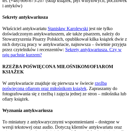
tel. (+48) 606-675-207 (skup książek, płyt winylowych, pocztówek
i antyków)
Sekrety antykwariusza
Właściciel antykwariatu
Stanisław Karolewski
jest nie tylko
doświadczonym antykwariuszem, ale także pisarzem, należy do
Stowarzyszenia Pisarzy Polskich, opublikował kilka książek dwie z
nich dotyczą pracy w antykwariacie, najnowsza – świetnie przyjęta
przez czytelników i recenzentów:
Sekrety antykwariusza. Czy w
raju pachnie kurzem?
RZEŹBA POŚWIĘCONA MIŁOŚNIKOM/OFIAROM
KSIAŻEK
W antykwariacie znajduje się pierwsza w świecie
rzeźba
poświęcona ofiarom oraz miłośnikom książek
. Zapraszamy do
fotografowania się z rzeźbą i zajęcia jednej ze stron – miłośnika lub
ofiary książek.
Wyznania antykwariusza
To miniatury z antykwarycznymi wspomnieniami – dostępne w
wersji tekstowej oraz audio. Dotyczą klientów antykwariatu oraz