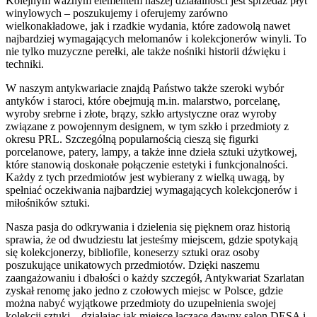
Kolejnym ważnym elementem naszej działalności jest sprzedaż płyt
winylowych – poszukujemy i oferujemy zarówno
wielkonakładowe, jak i rzadkie wydania, które zadowolą nawet
najbardziej wymagających melomanów i kolekcjonerów winyli. To
nie tylko muzyczne perełki, ale także nośniki historii dźwięku i
techniki.
W naszym antykwariacie znajdą Państwo także szeroki wybór
antyków i staroci, które obejmują m.in. malarstwo, porcelanę,
wyroby srebrne i złote, brązy, szkło artystyczne oraz wyroby
związane z powojennym designem, w tym szkło i przedmioty z
okresu PRL. Szczególną popularnością cieszą się figurki
porcelanowe, patery, lampy, a także inne dzieła sztuki użytkowej,
które stanowią doskonałe połączenie estetyki i funkcjonalności.
Każdy z tych przedmiotów jest wybierany z wielką uwagą, by
spełniać oczekiwania najbardziej wymagających kolekcjonerów i
miłośników sztuki.
Nasza pasja do odkrywania i dzielenia się pięknem oraz historią
sprawia, że od dwudziestu lat jesteśmy miejscem, gdzie spotykają
się kolekcjonerzy, bibliofile, koneserzy sztuki oraz osoby
poszukujące unikatowych przedmiotów. Dzięki naszemu
zaangażowaniu i dbałości o każdy szczegół, Antykwariat Szarlatan
zyskał renomę jako jedno z czołowych miejsc w Polsce, gdzie
można nabyć wyjątkowe przedmioty do uzupełnienia swojej
kolekcji sztuki – działając jak miejsce łączące dawny salon DESA i