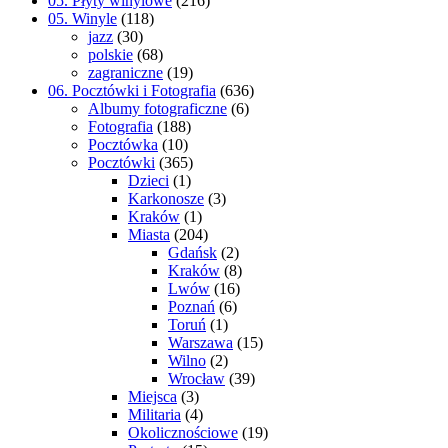
05. Płyty winylowe
(216)
05. Winyle
(118)
jazz
(30)
polskie
(68)
zagraniczne
(19)
06. Pocztówki i Fotografia
(636)
Albumy fotograficzne
(6)
Fotografia
(188)
Pocztówka
(10)
Pocztówki
(365)
Dzieci
(1)
Karkonosze
(3)
Kraków
(1)
Miasta
(204)
Gdańsk
(2)
Kraków
(8)
Lwów
(16)
Poznań
(6)
Toruń
(1)
Warszawa
(15)
Wilno
(2)
Wrocław
(39)
Miejsca
(3)
Militaria
(4)
Okolicznościowe
(19)