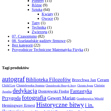
Portrety
(15)
Różne
(9)
Sztuka
(64)
Kwiaty
(1)
Owoce
(3)
Tatry
(1)
Technika
(1)
Zwierzęta
(1)
07. Czasopismo
(82)
08. Szarlatańskie gadżety firmowe
(2)
Bez kategorii
(22)
Przyrodnicze Techniczne Matematyka Fizyka
(1)
Tagi produktów
autograf
Biblioteka Filozofów
Ceram
Brzechwa Jan
Child Lee
Chmielewska Joanna
Christie
Chmielewski Henryk Jerzy
Christie Agata
dedykacja
Fantastyka
Dostojewski Fiodor
Agatha
fotografia
Przygoda
Gewert Marian
Gombrowicz Witold
Historyczne bitwy
i in.
Hemingway Ernest