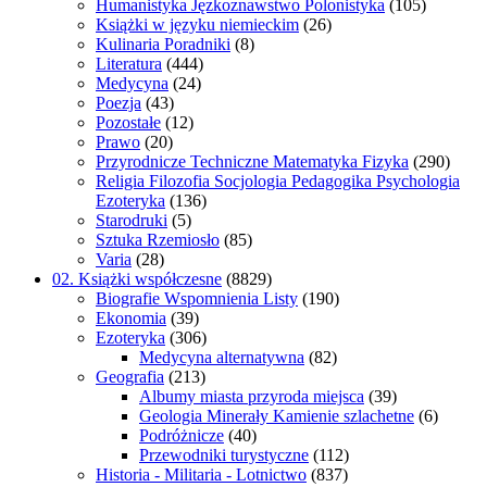
Humanistyka Jęzkoznawstwo Polonistyka
(105)
Książki w języku niemieckim
(26)
Kulinaria Poradniki
(8)
Literatura
(444)
Medycyna
(24)
Poezja
(43)
Pozostałe
(12)
Prawo
(20)
Przyrodnicze Techniczne Matematyka Fizyka
(290)
Religia Filozofia Socjologia Pedagogika Psychologia
Ezoteryka
(136)
Starodruki
(5)
Sztuka Rzemiosło
(85)
Varia
(28)
02. Książki współczesne
(8829)
Biografie Wspomnienia Listy
(190)
Ekonomia
(39)
Ezoteryka
(306)
Medycyna alternatywna
(82)
Geografia
(213)
Albumy miasta przyroda miejsca
(39)
Geologia Minerały Kamienie szlachetne
(6)
Podróżnicze
(40)
Przewodniki turystyczne
(112)
Historia - Militaria - Lotnictwo
(837)