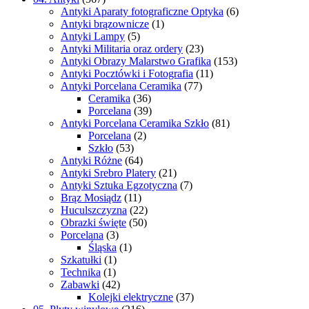
Antyki Aparaty fotograficzne Optyka
(6)
Antyki brązownicze
(1)
Antyki Lampy
(5)
Antyki Militaria oraz ordery
(23)
Antyki Obrazy Malarstwo Grafika
(153)
Antyki Pocztówki i Fotografia
(11)
Antyki Porcelana Ceramika
(77)
Ceramika
(36)
Porcelana
(39)
Antyki Porcelana Ceramika Szkło
(81)
Porcelana
(2)
Szkło
(53)
Antyki Różne
(64)
Antyki Srebro Platery
(21)
Antyki Sztuka Egzotyczna
(7)
Brąz Mosiądz
(11)
Huculszczyzna
(22)
Obrazki święte
(50)
Porcelana
(3)
Śląska
(1)
Szkatułki
(1)
Technika
(1)
Zabawki
(42)
Kolejki elektryczne
(37)