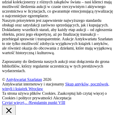
udział kolekcjonerzy z różnych zakątków świata – nasi klienci mają
możliwość śledzenia aukcji w czasie rzeczywistym i aktywnego
uczestnictwa w licytacjach, co gwarantuje emocjonującą rywalizację
o najcenniejsze egzemplarze.
Naszym priorytetem jest zapewnienie najwyższego standardu
obsługi oraz satysfakcji zarówno sprzedających, jak i kupujących.
Dokładamy wszelkich starań, aby każdy etap aukcji – od zgłoszenia
obiektu, przez jego ekspertyzę, aż po finalizację transakcji –
przebiegał sprawnie i transparentnie. Aukcje Antykwariatu Szarlatan
to nie tylko możliwość zdobycia wyjątkowych książek i antyków,
ale również okazja do obcowania z dziełami, które mają wyjątkową
wartość historyczną i kulturową.
Zapraszamy do śledzenia naszych aukcji oraz dołączenia do grona
bibliofilów, którzy regularnie uczestniczą w tych prestiżowych
wydarzeniach.
©
Antykwariat Szarlatan
2026
Antykwariat internetowy i stacjonarny
Skup antyków, pocztówek,
winyli i książek Wrocław
Ta strona używa plików Cookies. Zaakceptuj lub czytaj więcej o
Cookies i polityce prywatności
Akceptacja
Czytaj więcej... /Regulamin punkt VIII