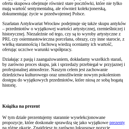
oferta skupowa obejmuje również stare pocztówki, które nie tylko
mają wartość sentymentalną, ale również kolekcjonerską,
dokumentując życie w przedwojennej Polsce.
Szarlatan Antykwariat Wrocław podejmuje się także skupu antyków
– przedmiotów o wyjątkowej wartości artystycznej, rzemieślniczej i
historycznej. Niezależnie od tego, czy są to wyroby artystyczne z
PRL czy osiemnastowieczna porcelana, obrazy, czy inne starocie, z
wielką starannością i fachową wiedzą oceniamy ich wartość,
oferując uczciwe warunki współpracy.
Działając z pasją i zaangażowaniem, dokładamy wszelkich starań,
by zarówno proces skupu, jak i sprzedaży przebiegał w przyjaznej i
profesjonalnej atmosferze. Naszym celem jest zachowanie
dziedzictwa kulturowego oraz umożliwienie nowym pokoleniom
dostępu do wyjątkowych przedmiotów, które niosą ze sobą bogatą
historię.
Książka na prezent
W tym dziale prezentujemy starannie wyselekcjonowane
propozycje, które doskonale sprawdzą się jako wyjątkowe
prezenty
na różne okazje. Znajdziesz tu zarówno luksusowe pozycje