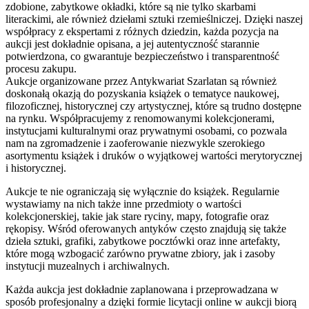
zdobione, zabytkowe okładki, które są nie tylko skarbami
literackimi, ale również dziełami sztuki rzemieślniczej. Dzięki naszej
współpracy z ekspertami z różnych dziedzin, każda pozycja na
aukcji jest dokładnie opisana, a jej autentyczność starannie
potwierdzona, co gwarantuje bezpieczeństwo i transparentność
procesu zakupu.
Aukcje organizowane przez Antykwariat Szarlatan są również
doskonałą okazją do pozyskania książek o tematyce naukowej,
filozoficznej, historycznej czy artystycznej, które są trudno dostępne
na rynku. Współpracujemy z renomowanymi kolekcjonerami,
instytucjami kulturalnymi oraz prywatnymi osobami, co pozwala
nam na zgromadzenie i zaoferowanie niezwykle szerokiego
asortymentu książek i druków o wyjątkowej wartości merytorycznej
i historycznej.
Aukcje te nie ograniczają się wyłącznie do książek. Regularnie
wystawiamy na nich także inne przedmioty o wartości
kolekcjonerskiej, takie jak stare ryciny, mapy, fotografie oraz
rękopisy. Wśród oferowanych antyków często znajdują się także
dzieła sztuki, grafiki, zabytkowe pocztówki oraz inne artefakty,
które mogą wzbogacić zarówno prywatne zbiory, jak i zasoby
instytucji muzealnych i archiwalnych.
Każda aukcja jest dokładnie zaplanowana i przeprowadzana w
sposób profesjonalny a dzięki formie licytacji online w aukcji biorą