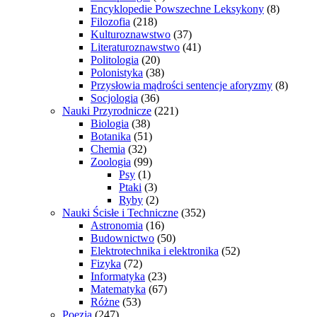
Encyklopedie Powszechne Leksykony
(8)
Filozofia
(218)
Kulturoznawstwo
(37)
Literaturoznawstwo
(41)
Politologia
(20)
Polonistyka
(38)
Przysłowia mądrości sentencje aforyzmy
(8)
Socjologia
(36)
Nauki Przyrodnicze
(221)
Biologia
(38)
Botanika
(51)
Chemia
(32)
Zoologia
(99)
Psy
(1)
Ptaki
(3)
Ryby
(2)
Nauki Ścisłe i Techniczne
(352)
Astronomia
(16)
Budownictwo
(50)
Elektrotechnika i elektronika
(52)
Fizyka
(72)
Informatyka
(23)
Matematyka
(67)
Różne
(53)
Poezja
(247)