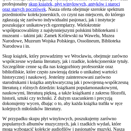
profesjonalny
skup książek, płyt winylowych, antyków i staroci
oraz starych pocztówek
. Nasza oferta obejmuje szerokie spektrum
przedmiotów kolekcjonerskich, co czyni nas miejscem, do którego
zgłaszają się zarówno indywidualni pasjonaci, jak i instytucje
poszukujące unikatowych egzemplarzy. Wielokrotnie
współpracowaliśmy z najsłynniejszymi polskimi bibliotekami i
muzeami – takimi jak: Zamek Królewski na Wawelu, Muzea
Narodowe, Muzeum Wojska Polskiego, Ossolineum, Biblioteka
Narodowa i in.
Skup książek, który prowadzimy we Wrocławiu, obejmuje zarówno
współczesne wydania literatury, jak i rzadkie, kolekcjonerskie tytuły.
Szczególnie cenne są dla nas księgozbiory profesorskie oraz
bibliofilskie, które często zawierają dzieła o unikalnej wartości
historycznej i naukowej. Jesteśmy zainteresowani zarówno
starodrukami i książka antykwaryczną jak i powojenną-współczesną
literaturą z różnych dziedzin: książkami popularnonaukowymi,
naukowymi, literaturą piękną, a także książkami z zakresu filozofii,
historii, sztuki czy techniki. Z dużym szacunkiem i precyzją
dokonujemy wycen, dbając o to, aby każda książka trafiła w ręce
kolejnych miłośników literatury.
W przypadku skupu płyt winylowych, poszukujemy zarówno
popularnych albumów muzycznych, jak i rzadkich wydań, które
mogą wzbogacić kolekcje audiofilów i pasjonatów muzyki. Nasza