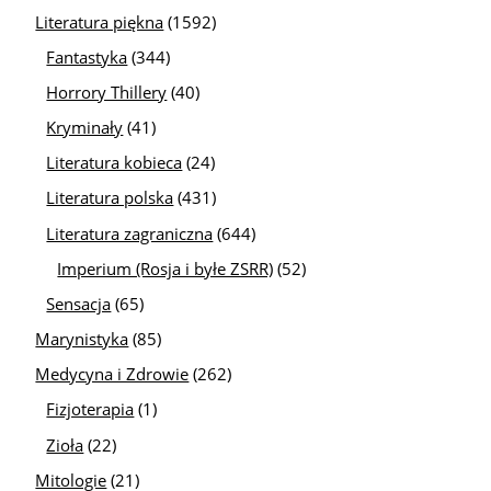
Literatura piękna
(1592)
Fantastyka
(344)
Horrory Thillery
(40)
Kryminały
(41)
Literatura kobieca
(24)
Literatura polska
(431)
Literatura zagraniczna
(644)
Imperium (Rosja i byłe ZSRR)
(52)
Sensacja
(65)
Marynistyka
(85)
Medycyna i Zdrowie
(262)
Fizjoterapia
(1)
Zioła
(22)
Mitologie
(21)