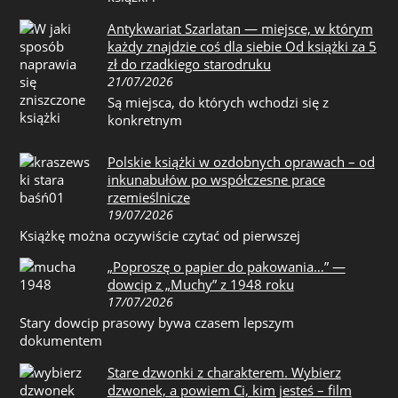
Antykwariat Szarlatan — miejsce, w którym
każdy znajdzie coś dla siebie Od książki za 5
zł do rzadkiego starodruku
21/07/2026
Są miejsca, do których wchodzi się z
konkretnym
Polskie książki w ozdobnych oprawach – od
inkunabułów po współczesne prace
rzemieślnicze
19/07/2026
Książkę można oczywiście czytać od pierwszej
„Poproszę o papier do pakowania…” —
dowcip z „Muchy” z 1948 roku
17/07/2026
Stary dowcip prasowy bywa czasem lepszym
dokumentem
Stare dzwonki z charakterem. Wybierz
dzwonek, a powiem Ci, kim jesteś – film