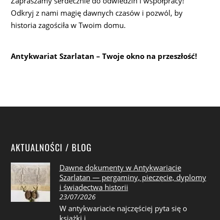
Zapraszamy serdecznie do odwiedzin i współpracy!
Odkryj z nami magię dawnych czasów i pozwól, by
historia zagościła w Twoim domu.
Antykwariat Szarlatan – Twoje okno na przeszłość!
AKTUALNOŚCI / BLOG
Dawne dokumenty w Antykwariacie
Szarlatan — pergaminy, pieczęcie, dyplomy
i świadectwa historii
23/07/2026
W antykwariacie najczęściej pyta się o
książki i