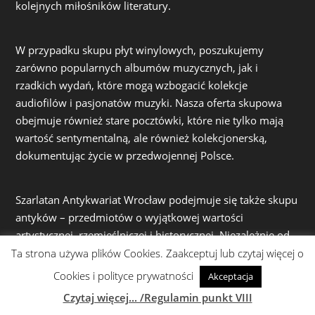
kolejnych miłośników literatury.
W przypadku skupu płyt winylowych, poszukujemy
zarówno popularnych albumów muzycznych, jak i
rzadkich wydań, które mogą wzbogacić kolekcje
audiofilów i pasjonatów muzyki. Nasza oferta skupowa
obejmuje również stare pocztówki, które nie tylko mają
wartość sentymentalną, ale również kolekcjonerską,
dokumentując życie w przedwojennej Polsce.
Szarlatan Antykwariat Wrocław podejmuje się także skupu
antyków – przedmiotów o wyjątkowej wartości
artystycznej, rzemieślniczej i historycznej. Niezależnie od
tego, czy są to wyroby artystyczne z PRL czy
Ta strona używa plików Cookies. Zaakceptuj lub czytaj więcej o
osiemnastowieczna porcelana, obrazy, czy inne starocie, z
Cookies i polityce prywatności
Akceptacja
wielką starannością i fachową wiedzą oceniamy ich
Czytaj więcej... /Regulamin punkt VIII
wartość, oferując uczciwe warunki współpracy.