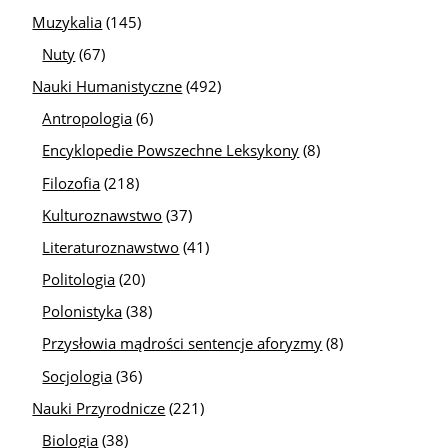
Muzykalia
(145)
Nuty
(67)
Nauki Humanistyczne
(492)
Antropologia
(6)
Encyklopedie Powszechne Leksykony
(8)
Filozofia
(218)
Kulturoznawstwo
(37)
Literaturoznawstwo
(41)
Politologia
(20)
Polonistyka
(38)
Przysłowia mądrości sentencje aforyzmy
(8)
Socjologia
(36)
Nauki Przyrodnicze
(221)
Biologia
(38)