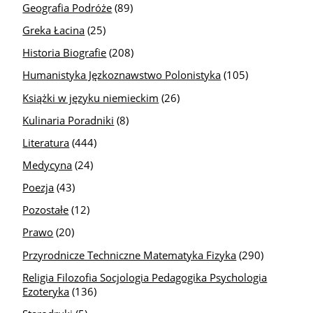
Geografia Podróże
(89)
Greka Łacina
(25)
Historia Biografie
(208)
Humanistyka Jęzkoznawstwo Polonistyka
(105)
Książki w języku niemieckim
(26)
Kulinaria Poradniki
(8)
Literatura
(444)
Medycyna
(24)
Poezja
(43)
Pozostałe
(12)
Prawo
(20)
Przyrodnicze Techniczne Matematyka Fizyka
(290)
Religia Filozofia Socjologia Pedagogika Psychologia
Ezoteryka
(136)