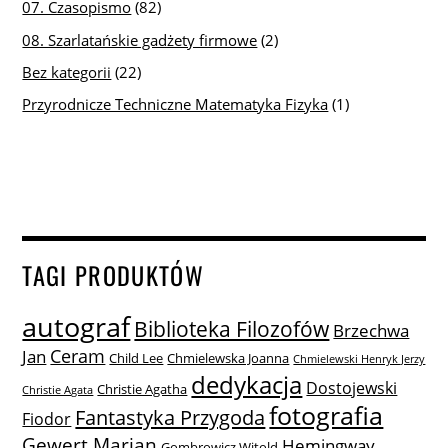
07. Czasopismo
(82)
08. Szarlatańskie gadżety firmowe
(2)
Bez kategorii
(22)
Przyrodnicze Techniczne Matematyka Fizyka
(1)
TAGI PRODUKTÓW
autograf
Biblioteka Filozofów
Brzechwa
Ceram
Jan
Child Lee
Chmielewska Joanna
Chmielewski Henryk Jerzy
dedykacja
Dostojewski
Christie Agatha
Christie Agata
fotografia
Fantastyka Przygoda
Fiodor
Gewert Marian
Hemingway
Gombrowicz Witold