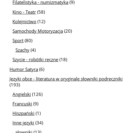
Filatelistyka - numizmatyka
(9)
Kino - Teatr
(58)
Kolejnictwo
(12)
Samochody Motoryzacja
(20)
Sport
(80)
Szachy
(4)
Szycie - robótki ręczne
(18)
Humor Satyra
(6)
Języki obce - literatura w oryginale słowniki podręczniki
(193)
Angielski
(126)
Francuski
(9)
Hiszpański
(1)
Inne języki
(34)
słowniki
(13)