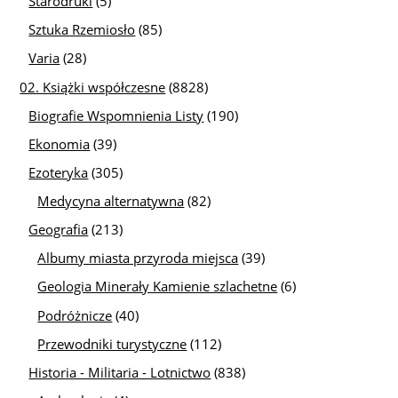
Starodruki
(5)
Sztuka Rzemiosło
(85)
Varia
(28)
02. Książki współczesne
(8828)
Biografie Wspomnienia Listy
(190)
Ekonomia
(39)
Ezoteryka
(305)
Medycyna alternatywna
(82)
Geografia
(213)
Albumy miasta przyroda miejsca
(39)
Geologia Minerały Kamienie szlachetne
(6)
Podróżnicze
(40)
Przewodniki turystyczne
(112)
Historia - Militaria - Lotnictwo
(838)