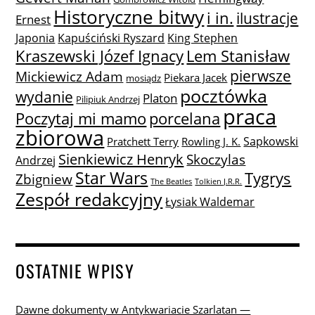
Historyczne bitwy
i in.
ilustracje
Ernest
Japonia
Kapuściński Ryszard
King Stephen
Lem Stanisław
Kraszewski Józef Ignacy
pierwsze
Mickiewicz Adam
Piekara Jacek
mosiądz
pocztówka
wydanie
Platon
Pilipiuk Andrzej
praca
Poczytaj mi mamo
porcelana
zbiorowa
Sapkowski
Pratchett Terry
Rowling J. K.
Sienkiewicz Henryk
Skoczylas
Andrzej
Star Wars
Tygrys
Zbigniew
The Beatles
Tolkien J.R.R.
Zespół redakcyjny
Łysiak Waldemar
OSTATNIE WPISY
Dawne dokumenty w Antykwariacie Szarlatan —