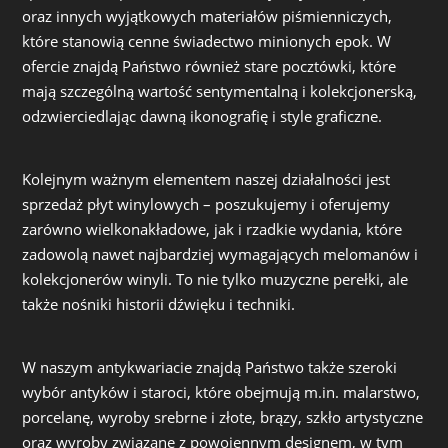
oraz innych wyjątkowych materiałów piśmienniczych,
które stanowią cenne świadectwo minionych epok. W
ofercie znajdą Państwo również stare pocztówki, które
mają szczególną wartość sentymentalną i kolekcjonerską,
odzwierciedlając dawną ikonografię i style graficzne.
Kolejnym ważnym elementem naszej działalności jest
sprzedaż płyt winylowych – poszukujemy i oferujemy
zarówno wielkonakładowe, jak i rzadkie wydania, które
zadowolą nawet najbardziej wymagających melomanów i
kolekcjonerów winyli. To nie tylko muzyczne perełki, ale
także nośniki historii dźwięku i techniki.
W naszym antykwariacie znajdą Państwo także szeroki
wybór antyków i staroci, które obejmują m.in. malarstwo,
porcelanę, wyroby srebrne i złote, brązy, szkło artystyczne
oraz wyroby związane z powojennym designem, w tym