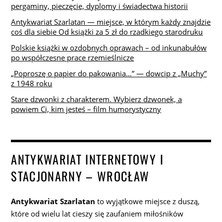
pergaminy, pieczęcie, dyplomy i świadectwa historii
Antykwariat Szarlatan — miejsce, w którym każdy znajdzie
coś dla siebie Od książki za 5 zł do rzadkiego starodruku
Polskie książki w ozdobnych oprawach – od inkunabułów
po współczesne prace rzemieślnicze
„Poproszę o papier do pakowania…” — dowcip z „Muchy”
z 1948 roku
Stare dzwonki z charakterem. Wybierz dzwonek, a
powiem Ci, kim jesteś – film humorystyczny
ANTYKWARIAT INTERNETOWY I
STACJONARNY – WROCŁAW
Antykwariat Szarlatan
to wyjątkowe miejsce z duszą,
które od wielu lat cieszy się zaufaniem miłośników