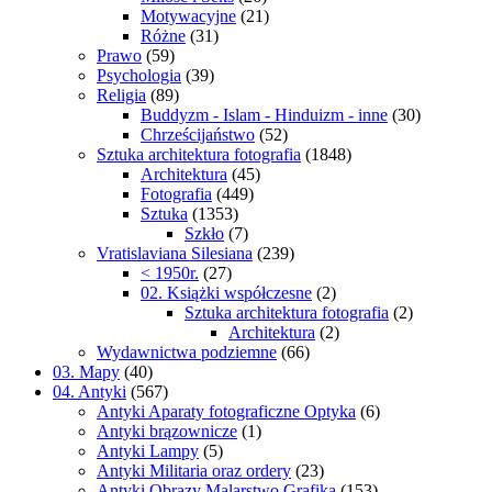
Motywacyjne
(21)
Różne
(31)
Prawo
(59)
Psychologia
(39)
Religia
(89)
Buddyzm - Islam - Hinduizm - inne
(30)
Chrześcijaństwo
(52)
Sztuka architektura fotografia
(1848)
Architektura
(45)
Fotografia
(449)
Sztuka
(1353)
Szkło
(7)
Vratislaviana Silesiana
(239)
< 1950r.
(27)
02. Książki współczesne
(2)
Sztuka architektura fotografia
(2)
Architektura
(2)
Wydawnictwa podziemne
(66)
03. Mapy
(40)
04. Antyki
(567)
Antyki Aparaty fotograficzne Optyka
(6)
Antyki brązownicze
(1)
Antyki Lampy
(5)
Antyki Militaria oraz ordery
(23)
Antyki Obrazy Malarstwo Grafika
(153)