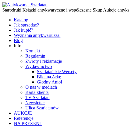
Starodruki Książki antykwaryczne i współczesne Skup Aukcje antyk
Katalog
Jak sprzedać?
Jak kupić?
Wyznania antykwariusza.
Blog
Info
Kontakt
Regulamin
Zwroty i reklamacje
Wydawnictwo
Szarlatańskie Wersety
Bilet na Arkę
Głodny Anioł
O nas w mediach
Karta klienta
TV Szarlatan
Newsletter
Ulica Szarlatanów
AUKCJE
Referencje
NA PREZENT