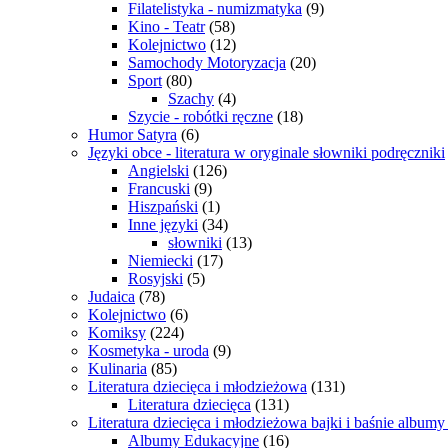
Filatelistyka - numizmatyka
(9)
Kino - Teatr
(58)
Kolejnictwo
(12)
Samochody Motoryzacja
(20)
Sport
(80)
Szachy
(4)
Szycie - robótki ręczne
(18)
Humor Satyra
(6)
Języki obce - literatura w oryginale słowniki podręczniki
Angielski
(126)
Francuski
(9)
Hiszpański
(1)
Inne języki
(34)
słowniki
(13)
Niemiecki
(17)
Rosyjski
(5)
Judaica
(78)
Kolejnictwo
(6)
Komiksy
(224)
Kosmetyka - uroda
(9)
Kulinaria
(85)
Literatura dziecięca i młodzieżowa
(131)
Literatura dziecięca
(131)
Literatura dziecięca i młodzieżowa bajki i baśnie album
Albumy Edukacyjne
(16)