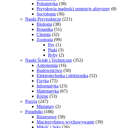
Polonistyka
(38)
Przysłowia mądrości sentencje aforyzmy
(8)
Socjologia
(36)
Nauki Przyrodnicze
(221)
Biologia
(38)
Botanika
(51)
Chemia
(32)
Zoologia
(99)
Psy
(1)
Ptaki
(3)
Ryby
(2)
Nauki Ścisłe i Techniczne
(352)
Astronomia
(16)
Budownictwo
(50)
Elektrotechnika i elektronika
(52)
Fizyka
(72)
Informatyka
(23)
Matematyka
(67)
Różne
(53)
Poezja
(247)
Miniatury
(2)
Poradniki
(188)
Biznesowe
(58)
Macierzyństwo wychowywanie
(39)
Miłość i Seks
(26)