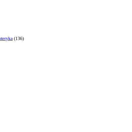
oteryka
(136)