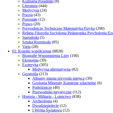
Kulinaria Poradniki
(8)
Literatura
(444)
Medycyna
(24)
Poezja
(43)
Pozostałe
(12)
Prawo
(20)
Przyrodnicze Techniczne Matematyka Fizyka
(290)
Religia Filozofia Socjologia Pedagogika Psychologia Ez
Starodruki
(5)
Sztuka Rzemiosło
(85)
Varia
(28)
02. Książki współczesne
(8828)
Biografie Wspomnienia Listy
(190)
Ekonomia
(39)
Ezoteryka
(305)
Medycyna alternatywna
(82)
Geografia
(213)
Albumy miasta przyroda miejsca
(39)
Geologia Minerały Kamienie szlachetne
(6)
Podróżnicze
(40)
Przewodniki turystyczne
(112)
Historia - Militaria - Lotnictwo
(838)
Archeologia
(4)
Dwudziestolecie
(12)
I Wojna Światowa
(12)