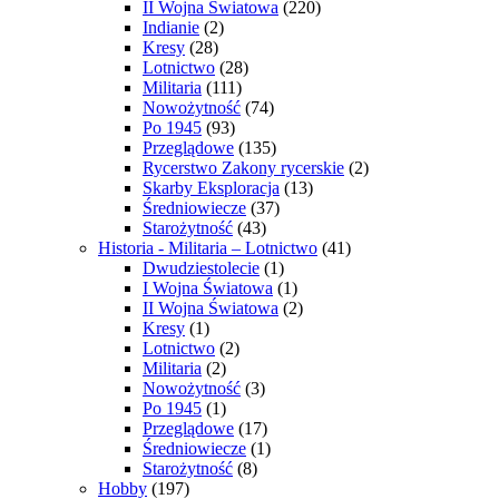
II Wojna Światowa
(220)
Indianie
(2)
Kresy
(28)
Lotnictwo
(28)
Militaria
(111)
Nowożytność
(74)
Po 1945
(93)
Przeglądowe
(135)
Rycerstwo Zakony rycerskie
(2)
Skarby Eksploracja
(13)
Średniowiecze
(37)
Starożytność
(43)
Historia - Militaria – Lotnictwo
(41)
Dwudziestolecie
(1)
I Wojna Światowa
(1)
II Wojna Światowa
(2)
Kresy
(1)
Lotnictwo
(2)
Militaria
(2)
Nowożytność
(3)
Po 1945
(1)
Przeglądowe
(17)
Średniowiecze
(1)
Starożytność
(8)
Hobby
(197)