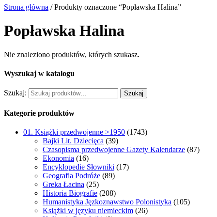
Strona główna
/ Produkty oznaczone “Popławska Halina”
Popławska Halina
Nie znaleziono produktów, których szukasz.
Wyszukaj w katalogu
Szukaj:
Szukaj
Kategorie produktów
01. Książki przedwojenne >1950
(1743)
Bajki Lit. Dziecięca
(39)
Czasopisma przedwojenne Gazety Kalendarze
(87)
Ekonomia
(16)
Encyklopedie Słowniki
(17)
Geografia Podróże
(89)
Greka Łacina
(25)
Historia Biografie
(208)
Humanistyka Jęzkoznawstwo Polonistyka
(105)
Książki w języku niemieckim
(26)