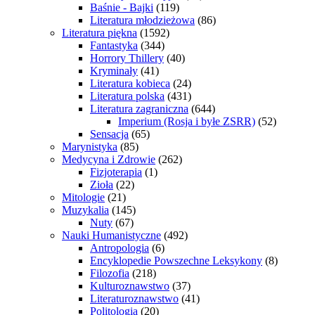
Baśnie - Bajki
(119)
Literatura młodzieżowa
(86)
Literatura piękna
(1592)
Fantastyka
(344)
Horrory Thillery
(40)
Kryminały
(41)
Literatura kobieca
(24)
Literatura polska
(431)
Literatura zagraniczna
(644)
Imperium (Rosja i byłe ZSRR)
(52)
Sensacja
(65)
Marynistyka
(85)
Medycyna i Zdrowie
(262)
Fizjoterapia
(1)
Zioła
(22)
Mitologie
(21)
Muzykalia
(145)
Nuty
(67)
Nauki Humanistyczne
(492)
Antropologia
(6)
Encyklopedie Powszechne Leksykony
(8)
Filozofia
(218)
Kulturoznawstwo
(37)
Literaturoznawstwo
(41)
Politologia
(20)