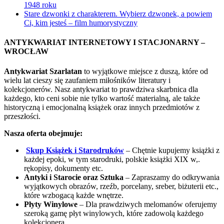
1948 roku
Stare dzwonki z charakterem. Wybierz dzwonek, a powiem
Ci, kim jesteś – film humorystyczny
ANTYKWARIAT INTERNETOWY I STACJONARNY –
WROCŁAW
Antykwariat Szarlatan
to wyjątkowe miejsce z duszą, które od
wielu lat cieszy się zaufaniem miłośników literatury i
kolekcjonerów. Nasz antykwariat to prawdziwa skarbnica dla
każdego, kto ceni sobie nie tylko wartość materialną, ale także
historyczną i emocjonalną książek oraz innych przedmiotów z
przeszłości.
Nasza oferta obejmuje:
Skup Książek i Starodruków
– Chętnie kupujemy książki z
każdej epoki, w tym starodruki, polskie książki XIX w,.
rękopisy, dokumenty etc.
Antyki i Starocie oraz Sztuka
– Zapraszamy do odkrywania
wyjątkowych obrazów, rzeźb, porcelany, sreber, biżuterii etc.,
które wzbogacą każde wnętrze.
Płyty Winylowe
– Dla prawdziwych melomanów oferujemy
szeroką gamę płyt winylowych, które zadowolą każdego
kolekcjonera.