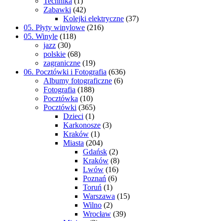
Technika
(1)
Zabawki
(42)
Kolejki elektryczne
(37)
05. Płyty winylowe
(216)
05. Winyle
(118)
jazz
(30)
polskie
(68)
zagraniczne
(19)
06. Pocztówki i Fotografia
(636)
Albumy fotograficzne
(6)
Fotografia
(188)
Pocztówka
(10)
Pocztówki
(365)
Dzieci
(1)
Karkonosze
(3)
Kraków
(1)
Miasta
(204)
Gdańsk
(2)
Kraków
(8)
Lwów
(16)
Poznań
(6)
Toruń
(1)
Warszawa
(15)
Wilno
(2)
Wrocław
(39)