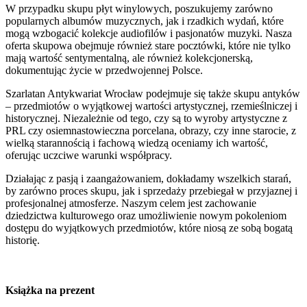
W przypadku skupu płyt winylowych, poszukujemy zarówno
popularnych albumów muzycznych, jak i rzadkich wydań, które
mogą wzbogacić kolekcje audiofilów i pasjonatów muzyki. Nasza
oferta skupowa obejmuje również stare pocztówki, które nie tylko
mają wartość sentymentalną, ale również kolekcjonerską,
dokumentując życie w przedwojennej Polsce.
Szarlatan Antykwariat Wrocław podejmuje się także skupu antyków
– przedmiotów o wyjątkowej wartości artystycznej, rzemieślniczej i
historycznej. Niezależnie od tego, czy są to wyroby artystyczne z
PRL czy osiemnastowieczna porcelana, obrazy, czy inne starocie, z
wielką starannością i fachową wiedzą oceniamy ich wartość,
oferując uczciwe warunki współpracy.
Działając z pasją i zaangażowaniem, dokładamy wszelkich starań,
by zarówno proces skupu, jak i sprzedaży przebiegał w przyjaznej i
profesjonalnej atmosferze. Naszym celem jest zachowanie
dziedzictwa kulturowego oraz umożliwienie nowym pokoleniom
dostępu do wyjątkowych przedmiotów, które niosą ze sobą bogatą
historię.
Książka na prezent