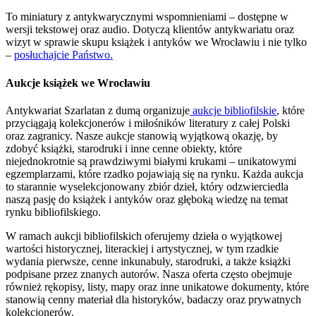
To miniatury z antykwarycznymi wspomnieniami – dostępne w
wersji tekstowej oraz audio. Dotyczą klientów antykwariatu oraz
wizyt w sprawie skupu książek i antyków we Wrocławiu i nie tylko
–
posłuchajcie Państwo.
Aukcje książek we Wrocławiu
Antykwariat Szarlatan z dumą organizuje
aukcje bibliofilskie
, które
przyciągają kolekcjonerów i miłośników literatury z całej Polski
oraz zagranicy. Nasze aukcje stanowią wyjątkową okazję, by
zdobyć książki, starodruki i inne cenne obiekty, które
niejednokrotnie są prawdziwymi białymi krukami – unikatowymi
egzemplarzami, które rzadko pojawiają się na rynku. Każda aukcja
to starannie wyselekcjonowany zbiór dzieł, który odzwierciedla
naszą pasję do książek i antyków oraz głęboką wiedzę na temat
rynku bibliofilskiego.
W ramach aukcji bibliofilskich oferujemy dzieła o wyjątkowej
wartości historycznej, literackiej i artystycznej, w tym rzadkie
wydania pierwsze, cenne inkunabuły, starodruki, a także książki
podpisane przez znanych autorów. Nasza oferta często obejmuje
również rękopisy, listy, mapy oraz inne unikatowe dokumenty, które
stanowią cenny materiał dla historyków, badaczy oraz prywatnych
kolekcjonerów.