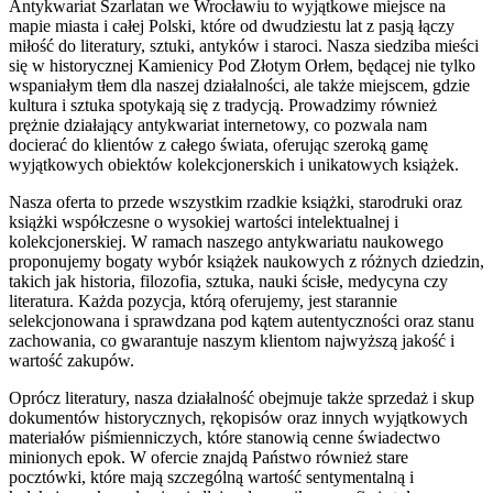
Antykwariat Szarlatan we Wrocławiu to wyjątkowe miejsce na
mapie miasta i całej Polski, które od dwudziestu lat z pasją łączy
miłość do literatury, sztuki, antyków i staroci. Nasza siedziba mieści
się w historycznej Kamienicy Pod Złotym Orłem, będącej nie tylko
wspaniałym tłem dla naszej działalności, ale także miejscem, gdzie
kultura i sztuka spotykają się z tradycją. Prowadzimy również
prężnie działający antykwariat internetowy, co pozwala nam
docierać do klientów z całego świata, oferując szeroką gamę
wyjątkowych obiektów kolekcjonerskich i unikatowych książek.
Nasza oferta to przede wszystkim rzadkie książki, starodruki oraz
książki współczesne o wysokiej wartości intelektualnej i
kolekcjonerskiej. W ramach naszego antykwariatu naukowego
proponujemy bogaty wybór książek naukowych z różnych dziedzin,
takich jak historia, filozofia, sztuka, nauki ścisłe, medycyna czy
literatura. Każda pozycja, którą oferujemy, jest starannie
selekcjonowana i sprawdzana pod kątem autentyczności oraz stanu
zachowania, co gwarantuje naszym klientom najwyższą jakość i
wartość zakupów.
Oprócz literatury, nasza działalność obejmuje także sprzedaż i skup
dokumentów historycznych, rękopisów oraz innych wyjątkowych
materiałów piśmienniczych, które stanowią cenne świadectwo
minionych epok. W ofercie znajdą Państwo również stare
pocztówki, które mają szczególną wartość sentymentalną i