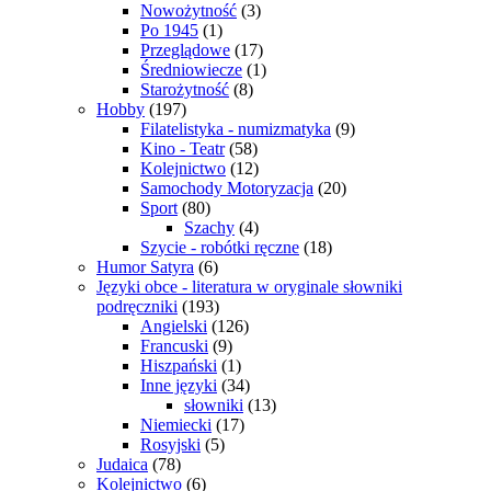
Nowożytność
(3)
Po 1945
(1)
Przeglądowe
(17)
Średniowiecze
(1)
Starożytność
(8)
Hobby
(197)
Filatelistyka - numizmatyka
(9)
Kino - Teatr
(58)
Kolejnictwo
(12)
Samochody Motoryzacja
(20)
Sport
(80)
Szachy
(4)
Szycie - robótki ręczne
(18)
Humor Satyra
(6)
Języki obce - literatura w oryginale słowniki
podręczniki
(193)
Angielski
(126)
Francuski
(9)
Hiszpański
(1)
Inne języki
(34)
słowniki
(13)
Niemiecki
(17)
Rosyjski
(5)
Judaica
(78)
Kolejnictwo
(6)