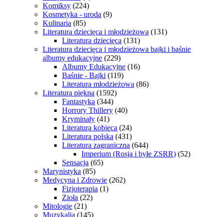
Komiksy
(224)
Kosmetyka - uroda
(9)
Kulinaria
(85)
Literatura dziecięca i młodzieżowa
(131)
Literatura dziecięca
(131)
Literatura dziecięca i młodzieżowa bajki i baśnie
albumy edukacyjne
(229)
Albumy Edukacyjne
(16)
Baśnie - Bajki
(119)
Literatura młodzieżowa
(86)
Literatura piękna
(1592)
Fantastyka
(344)
Horrory Thillery
(40)
Kryminały
(41)
Literatura kobieca
(24)
Literatura polska
(431)
Literatura zagraniczna
(644)
Imperium (Rosja i byłe ZSRR)
(52)
Sensacja
(65)
Marynistyka
(85)
Medycyna i Zdrowie
(262)
Fizjoterapia
(1)
Zioła
(22)
Mitologie
(21)
Muzykalia
(145)