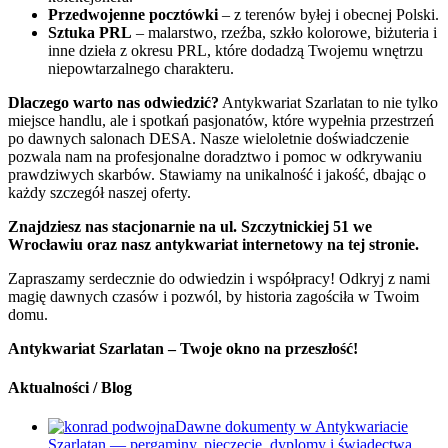
Przedwojenne pocztówki
– z terenów byłej i obecnej Polski.
Sztuka PRL
– malarstwo, rzeźba, szkło kolorowe, biżuteria i
inne dzieła z okresu PRL, które dodadzą Twojemu wnętrzu
niepowtarzalnego charakteru.
Dlaczego warto nas odwiedzić?
Antykwariat Szarlatan to nie tylko
miejsce handlu, ale i spotkań pasjonatów, które wypełnia przestrzeń
po dawnych salonach DESA. Nasze wieloletnie doświadczenie
pozwala nam na profesjonalne doradztwo i pomoc w odkrywaniu
prawdziwych skarbów. Stawiamy na unikalność i jakość, dbając o
każdy szczegół naszej oferty.
Znajdziesz nas stacjonarnie na ul. Szczytnickiej 51 we
Wrocławiu oraz nasz antykwariat internetowy na tej stronie.
Zapraszamy serdecznie do odwiedzin i współpracy! Odkryj z nami
magię dawnych czasów i pozwól, by historia zagościła w Twoim
domu.
Antykwariat Szarlatan – Twoje okno na przeszłość!
Aktualności / Blog
Dawne dokumenty w Antykwariacie
Szarlatan — pergaminy, pieczęcie, dyplomy i świadectwa