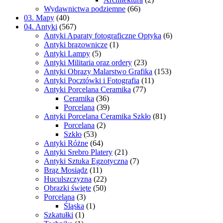
Wydawnictwa podziemne
(66)
03. Mapy
(40)
04. Antyki
(567)
Antyki Aparaty fotograficzne Optyka
(6)
Antyki brązownicze
(1)
Antyki Lampy
(5)
Antyki Militaria oraz ordery
(23)
Antyki Obrazy Malarstwo Grafika
(153)
Antyki Pocztówki i Fotografia
(11)
Antyki Porcelana Ceramika
(77)
Ceramika
(36)
Porcelana
(39)
Antyki Porcelana Ceramika Szkło
(81)
Porcelana
(2)
Szkło
(53)
Antyki Różne
(64)
Antyki Srebro Platery
(21)
Antyki Sztuka Egzotyczna
(7)
Brąz Mosiądz
(11)
Huculszczyzna
(22)
Obrazki święte
(50)
Porcelana
(3)
Śląska
(1)
Szkatułki
(1)