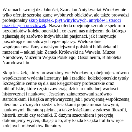
W ramach swojej działalności, Szarlatan Antykwariat Wrocław nie
tylko oferuje szeroką gamę wybitnych obiektów, ale także prowadzi
profesjonalny
skup książek, płyt winylowych, antyków i staroci
oraz starych pocztówek
. Nasza oferta obejmuje szerokie spektrum
przedmiotów kolekcjonerskich, co czyni nas miejscem, do którego
zgłaszają się zarówno indywidualni pasjonaci, jak i instytucje
poszukujące unikatowych egzemplarzy. Wielokrotnie
współpracowaliśmy z najsłynniejszymi polskimi bibliotekami i
muzeami – takimi jak: Zamek Królewski na Wawelu, Muzea
Narodowe, Muzeum Wojska Polskiego, Ossolineum, Biblioteka
Narodowa i in.
Skup książek, który prowadzimy we Wrocławiu, obejmuje zarówno
współczesne wydania literatury, jak i rzadkie, kolekcjonerskie tytuły.
Szczególnie cenne są dla nas księgozbiory profesorskie oraz
bibliofilskie, które często zawierają dzieła o unikalnej wartości
historycznej i naukowej. Jesteśmy zainteresowani zarówno
starodrukami i książka antykwaryczną jak i powojenną-współczesną
literaturą z różnych dziedzin: książkami popularnonaukowymi,
naukowymi, literaturą piękną, a także książkami z zakresu filozofii,
historii, sztuki czy techniki. Z dużym szacunkiem i precyzją
dokonujemy wycen, dbając o to, aby każda książka trafiła w ręce
kolejnych miłośników literatury.