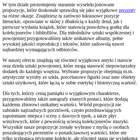
W tym dziale prezentujemy starannie wyselekcjonowane
propozycje, które doskonale sprawdzą się jako wyjątkowe
prezenty
na różne okazje. Znajdziesz tu zarówno luksusowe pozycje
literackie, oprawiane w skórę z dbałością o każdy detal, jak i
pierwsze wydania książek, które stanowią prawdziwą gratkę dla
kolekcjonerów i bibliofilów. Dla miłośników sztuki współczesnej i
powojennej przygotowaliśmy także unikatowe albumy, pełne
wysokiej jakości reprodukcji i tekstów, które zadowolą nawet
najbardziej wymagających odbiorców.
W naszej ofercie znajdują się również wyjątkowe antyki i starocie
oraz dzieła sztuki powojennej, które mogą stanowić niepowtarzalny
dodatek do każdego wnętrza. Wybrane propozycje obejmują m.in.
artystyczne wyroby ze szkła, porcelanowe figurki oraz inne obiekty
sztuki użytkowej, które łączą w sobie estetykę i historyczną wartość.
Dla tych, którzy cenią pamiątki o wyjątkowym charakterze,
przygotowaliśmy także autografy znanych postaci, które dodają
każdemu zbiorowi unikalnej wartości. Wśród propozycji nie
zabrakło najrzadszych pocztówek, często przedstawiających
zapomniane miejsca i sceny z dawnych epok, a także płyt
winylowych, które z pewnością ucieszą kolekcjonerów muzyki.
Wszystkie nasze propozycje zostały wybrane z myślą o osobach
poszukujących prezentów o ponadczasowej wartości, które nie
tylko wzbogacą prywatne kolekcje, ale również staną się wyjątkową