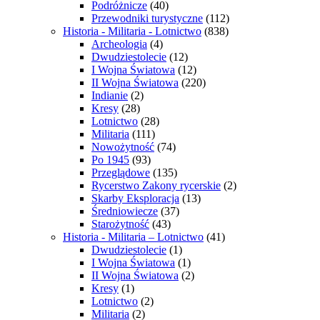
Podróżnicze
(40)
Przewodniki turystyczne
(112)
Historia - Militaria - Lotnictwo
(838)
Archeologia
(4)
Dwudziestolecie
(12)
I Wojna Światowa
(12)
II Wojna Światowa
(220)
Indianie
(2)
Kresy
(28)
Lotnictwo
(28)
Militaria
(111)
Nowożytność
(74)
Po 1945
(93)
Przeglądowe
(135)
Rycerstwo Zakony rycerskie
(2)
Skarby Eksploracja
(13)
Średniowiecze
(37)
Starożytność
(43)
Historia - Militaria – Lotnictwo
(41)
Dwudziestolecie
(1)
I Wojna Światowa
(1)
II Wojna Światowa
(2)
Kresy
(1)
Lotnictwo
(2)
Militaria
(2)