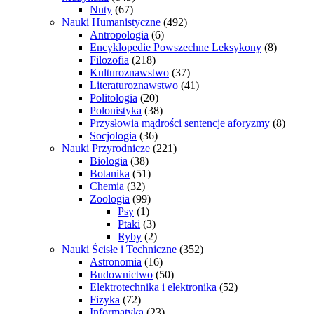
Nuty
(67)
Nauki Humanistyczne
(492)
Antropologia
(6)
Encyklopedie Powszechne Leksykony
(8)
Filozofia
(218)
Kulturoznawstwo
(37)
Literaturoznawstwo
(41)
Politologia
(20)
Polonistyka
(38)
Przysłowia mądrości sentencje aforyzmy
(8)
Socjologia
(36)
Nauki Przyrodnicze
(221)
Biologia
(38)
Botanika
(51)
Chemia
(32)
Zoologia
(99)
Psy
(1)
Ptaki
(3)
Ryby
(2)
Nauki Ścisłe i Techniczne
(352)
Astronomia
(16)
Budownictwo
(50)
Elektrotechnika i elektronika
(52)
Fizyka
(72)
Informatyka
(23)