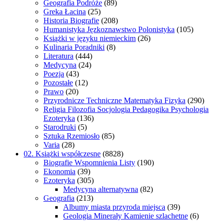
Geografia Podróże
(89)
Greka Łacina
(25)
Historia Biografie
(208)
Humanistyka Jęzkoznawstwo Polonistyka
(105)
Książki w języku niemieckim
(26)
Kulinaria Poradniki
(8)
Literatura
(444)
Medycyna
(24)
Poezja
(43)
Pozostałe
(12)
Prawo
(20)
Przyrodnicze Techniczne Matematyka Fizyka
(290)
Religia Filozofia Socjologia Pedagogika Psychologia
Ezoteryka
(136)
Starodruki
(5)
Sztuka Rzemiosło
(85)
Varia
(28)
02. Książki współczesne
(8828)
Biografie Wspomnienia Listy
(190)
Ekonomia
(39)
Ezoteryka
(305)
Medycyna alternatywna
(82)
Geografia
(213)
Albumy miasta przyroda miejsca
(39)
Geologia Minerały Kamienie szlachetne
(6)