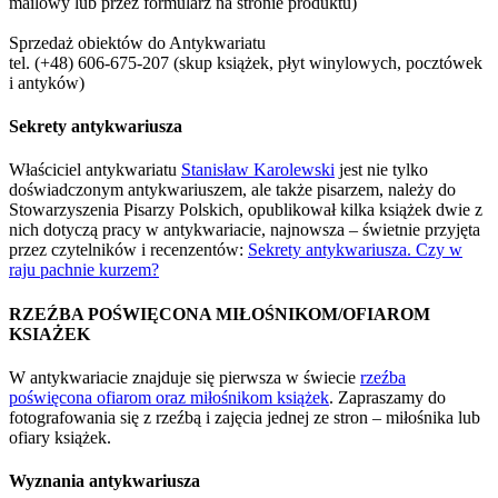
mailowy lub przez formularz na stronie produktu)
Sprzedaż obiektów do Antykwariatu
tel. (+48) 606-675-207 (skup książek, płyt winylowych, pocztówek
i antyków)
Sekrety antykwariusza
Właściciel antykwariatu
Stanisław Karolewski
jest nie tylko
doświadczonym antykwariuszem, ale także pisarzem, należy do
Stowarzyszenia Pisarzy Polskich, opublikował kilka książek dwie z
nich dotyczą pracy w antykwariacie, najnowsza – świetnie przyjęta
przez czytelników i recenzentów:
Sekrety antykwariusza. Czy w
raju pachnie kurzem?
RZEŹBA POŚWIĘCONA MIŁOŚNIKOM/OFIAROM
KSIAŻEK
W antykwariacie znajduje się pierwsza w świecie
rzeźba
poświęcona ofiarom oraz miłośnikom książek
. Zapraszamy do
fotografowania się z rzeźbą i zajęcia jednej ze stron – miłośnika lub
ofiary książek.
Wyznania antykwariusza