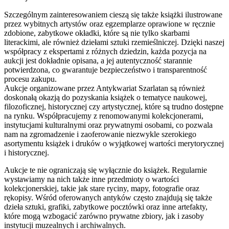
Szczególnym zainteresowaniem cieszą się także książki ilustrowane
przez wybitnych artystów oraz egzemplarze oprawione w ręcznie
zdobione, zabytkowe okładki, które są nie tylko skarbami
literackimi, ale również dziełami sztuki rzemieślniczej. Dzięki naszej
współpracy z ekspertami z różnych dziedzin, każda pozycja na
aukcji jest dokładnie opisana, a jej autentyczność starannie
potwierdzona, co gwarantuje bezpieczeństwo i transparentność
procesu zakupu.
Aukcje organizowane przez Antykwariat Szarlatan są również
doskonałą okazją do pozyskania książek o tematyce naukowej,
filozoficznej, historycznej czy artystycznej, które są trudno dostępne
na rynku. Współpracujemy z renomowanymi kolekcjonerami,
instytucjami kulturalnymi oraz prywatnymi osobami, co pozwala
nam na zgromadzenie i zaoferowanie niezwykle szerokiego
asortymentu książek i druków o wyjątkowej wartości merytorycznej
i historycznej.
Aukcje te nie ograniczają się wyłącznie do książek. Regularnie
wystawiamy na nich także inne przedmioty o wartości
kolekcjonerskiej, takie jak stare ryciny, mapy, fotografie oraz
rękopisy. Wśród oferowanych antyków często znajdują się także
dzieła sztuki, grafiki, zabytkowe pocztówki oraz inne artefakty,
które mogą wzbogacić zarówno prywatne zbiory, jak i zasoby
instytucji muzealnych i archiwalnych.