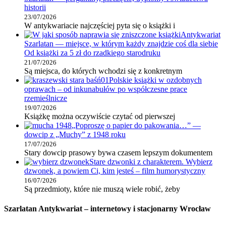
historii
23/07/2026
W antykwariacie najczęściej pyta się o książki i
Antykwariat
Szarlatan — miejsce, w którym każdy znajdzie coś dla siebie
Od książki za 5 zł do rzadkiego starodruku
21/07/2026
Są miejsca, do których wchodzi się z konkretnym
Polskie książki w ozdobnych
oprawach – od inkunabułów po współczesne prace
rzemieślnicze
19/07/2026
Książkę można oczywiście czytać od pierwszej
„Poproszę o papier do pakowania…” —
dowcip z „Muchy” z 1948 roku
17/07/2026
Stary dowcip prasowy bywa czasem lepszym dokumentem
Stare dzwonki z charakterem. Wybierz
dzwonek, a powiem Ci, kim jesteś – film humorystyczny
16/07/2026
Są przedmioty, które nie muszą wiele robić, żeby
Szarlatan Antykwariat – internetowy i stacjonarny Wrocław