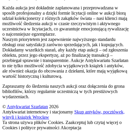
Każda aukcja jest dokładnie zaplanowana i przeprowadzana w
sposób profesjonalny a dzięki formie licytacji online w aukcji biorą
udział kolekcjonerzy z różnych zakątków świata – nasi klienci mają
możliwość śledzenia aukcji w czasie rzeczywistym i aktywnego
uczestnictwa w licytacjach, co gwarantuje emocjonującą rywalizację
o najcenniejsze egzemplarze.
Naszym priorytetem jest zapewnienie najwyższego standardu
obsługi oraz satysfakcji zarówno sprzedających, jak i kupujących.
Dokładamy wszelkich starań, aby każdy etap aukcji – od zgłoszenia
obiektu, przez jego ekspertyzę, aż po finalizację transakcji –
przebiegał sprawnie i transparentnie. Aukcje Antykwariatu Szarlatan
to nie tylko możliwość zdobycia wyjątkowych książek i antyków,
ale również okazja do obcowania z dziełami, które mają wyjątkową
wartość historyczną i kulturową.
Zapraszamy do śledzenia naszych aukcji oraz dołączenia do grona
bibliofilów, którzy regularnie uczestniczą w tych prestiżowych
wydarzeniach.
©
Antykwariat Szarlatan
2026
Antykwariat internetowy i stacjonarny
Skup antyków, pocztówek,
winyli i książek Wrocław
Ta strona używa plików Cookies. Zaakceptuj lub czytaj więcej o
Cookies i polityce prywatności
Akceptacja