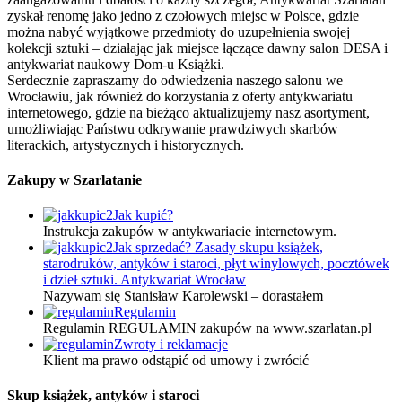
zyskał renomę jako jedno z czołowych miejsc w Polsce, gdzie
można nabyć wyjątkowe przedmioty do uzupełnienia swojej
kolekcji sztuki – działając jak miejsce łączące dawny salon DESA i
antykwariat naukowy Dom-u Książki.
Serdecznie zapraszamy do odwiedzenia naszego salonu we
Wrocławiu, jak również do korzystania z oferty antykwariatu
internetowego, gdzie na bieżąco aktualizujemy nasz asortyment,
umożliwiając Państwu odkrywanie prawdziwych skarbów
literackich, artystycznych i historycznych.
Zakupy w Szarlatanie
Jak kupić?
Instrukcja zakupów w antykwariacie internetowym.
Jak sprzedać? Zasady skupu książek,
starodruków, antyków i staroci, płyt winylowych, pocztówek
i dzieł sztuki. Antykwariat Wrocław
Nazywam się Stanisław Karolewski – dorastałem
Regulamin
Regulamin REGULAMIN zakupów na www.szarlatan.pl
Zwroty i reklamacje
Klient ma prawo odstąpić od umowy i zwrócić
Skup książek, antyków i staroci