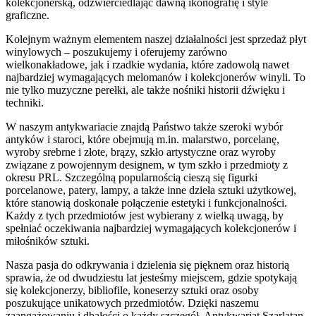
kolekcjonerską, odzwierciedlając dawną ikonografię i style
graficzne.
Kolejnym ważnym elementem naszej działalności jest sprzedaż płyt
winylowych – poszukujemy i oferujemy zarówno
wielkonakładowe, jak i rzadkie wydania, które zadowolą nawet
najbardziej wymagających melomanów i kolekcjonerów winyli. To
nie tylko muzyczne perełki, ale także nośniki historii dźwięku i
techniki.
W naszym antykwariacie znajdą Państwo także szeroki wybór
antyków i staroci, które obejmują m.in. malarstwo, porcelanę,
wyroby srebrne i złote, brązy, szkło artystyczne oraz wyroby
związane z powojennym designem, w tym szkło i przedmioty z
okresu PRL. Szczególną popularnością cieszą się figurki
porcelanowe, patery, lampy, a także inne dzieła sztuki użytkowej,
które stanowią doskonałe połączenie estetyki i funkcjonalności.
Każdy z tych przedmiotów jest wybierany z wielką uwagą, by
spełniać oczekiwania najbardziej wymagających kolekcjonerów i
miłośników sztuki.
Nasza pasja do odkrywania i dzielenia się pięknem oraz historią
sprawia, że od dwudziestu lat jesteśmy miejscem, gdzie spotykają
się kolekcjonerzy, bibliofile, koneserzy sztuki oraz osoby
poszukujące unikatowych przedmiotów. Dzięki naszemu
zaangażowaniu i dbałości o każdy szczegół, Antykwariat Szarlatan