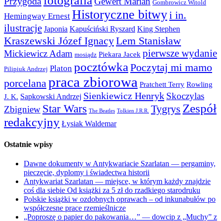
fotografia
Przygoda
Gewert Marian
Gombrowicz Witold
Historyczne bitwy
i in.
Hemingway Ernest
ilustracje
Japonia
Kapuściński Ryszard
King Stephen
Kraszewski Józef Ignacy
Lem Stanisław
pierwsze wydanie
Mickiewicz Adam
Piekara Jacek
mosiądz
pocztówka
Poczytaj mi mamo
Platon
Pilipiuk Andrzej
praca zbiorowa
porcelana
Pratchett Terry
Rowling
Sienkiewicz Henryk
Skoczylas
Sapkowski Andrzej
J. K.
Zespół
Star Wars
Tygrys
Zbigniew
The Beatles
Tolkien J.R.R.
redakcyjny
Łysiak Waldemar
Ostatnie wpisy
Dawne dokumenty w Antykwariacie Szarlatan — pergaminy,
pieczęcie, dyplomy i świadectwa historii
Antykwariat Szarlatan — miejsce, w którym każdy znajdzie
coś dla siebie Od książki za 5 zł do rzadkiego starodruku
Polskie książki w ozdobnych oprawach – od inkunabułów po
współczesne prace rzemieślnicze
„Poproszę o papier do pakowania…” — dowcip z „Muchy” z