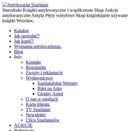
Starodruki Książki antykwaryczne i współczesne Skup Aukcje
antykwaryczne Antyki Płyty winylowe Skup książek|tanie używane
książki Wrocław,
Katalog
Jak sprzedać?
Jak kupić?
Wyznania antykwariusza.
Blog
Info
Kontakt
Regulamin
Zwroty i reklamacje
Wydawnictwo
Szarlatańskie Wersety
Bilet na Arkę
Głodny Anioł
O nas w mediach
Karta klienta
TV Szarlatan
Newsletter
Ulica Szarlatanów
AUKCJE
Referencje