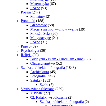
Matematyka
(67)
Różne
(53)
Poezja
(247)
Miniatury
(2)
Poradniki
(188)
Biznesowe
(58)
Macierzyństwo wychowywanie
(39)
Miłość i Seks
(26)
Motywacyjne
(21)
Różne
(31)
Prawo
(59)
Psychologia
(39)
Religia
(89)
Buddyzm - Islam - Hinduizm - inne
(30)
Chrześcijaństwo
(52)
Sztuka architektura fotografia
(1848)
Architektura
(45)
Fotografia
(449)
Sztuka
(1353)
Szkło
(7)
Vratislaviana Silesiana
(239)
< 1950r.
(27)
02. Książki współczesne
(2)
Sztuka architektura fotografia
(2)
Architektura
(2)