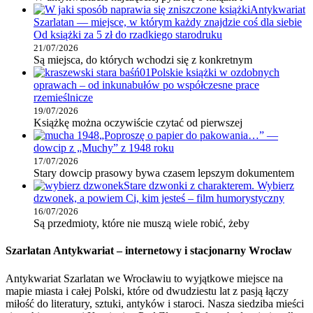
Antykwariat
Szarlatan — miejsce, w którym każdy znajdzie coś dla siebie
Od książki za 5 zł do rzadkiego starodruku
21/07/2026
Są miejsca, do których wchodzi się z konkretnym
Polskie książki w ozdobnych
oprawach – od inkunabułów po współczesne prace
rzemieślnicze
19/07/2026
Książkę można oczywiście czytać od pierwszej
„Poproszę o papier do pakowania…” —
dowcip z „Muchy” z 1948 roku
17/07/2026
Stary dowcip prasowy bywa czasem lepszym dokumentem
Stare dzwonki z charakterem. Wybierz
dzwonek, a powiem Ci, kim jesteś – film humorystyczny
16/07/2026
Są przedmioty, które nie muszą wiele robić, żeby
Szarlatan Antykwariat – internetowy i stacjonarny Wrocław
Antykwariat Szarlatan we Wrocławiu to wyjątkowe miejsce na
mapie miasta i całej Polski, które od dwudziestu lat z pasją łączy
miłość do literatury, sztuki, antyków i staroci. Nasza siedziba mieści