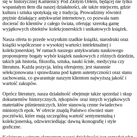
się w historycznej Kamienicy Pod Złotym Orłem, będącej nie tylko
wspaniałym tłem dla naszej działalności, ale także miejscem, gdzie
kultura i sztuka spotykają się z tradycją. Prowadzimy również
prężnie działający antykwariat internetowy, co pozwala nam
docierać do klientów z całego świata, oferując szeroką gamę
wyjątkowych obiektów kolekcjonerskich i unikatowych książek.
Nasza oferta to przede wszystkim rzadkie książki, starodruki oraz
książki współczesne o wysokiej wartości intelektualnej i
kolekcjonerskiej. W ramach naszego antykwariatu naukowego
proponujemy bogaty wybór książek naukowych z różnych dziedzin,
takich jak historia, filozofia, sztuka, nauki ścisłe, medycyna czy
literatura. Każda pozycja, którą oferujemy, jest starannie
selekcjonowana i sprawdzana pod kątem autentyczności oraz stanu
zachowania, co gwarantuje naszym klientom najwyższą jakość i
wartość zakupów.
Oprócz literatury, nasza działalność obejmuje także sprzedaż i skup
dokumentów historycznych, rękopisów oraz innych wyjątkowych
materiałów piśmienniczych, które stanowią cenne świadectwo
minionych epok. W ofercie znajdą Państwo również stare
pocztówki, które mają szczególną wartość sentymentalną i
kolekcjonerską, odzwierciedlając dawną ikonografię i style
graficzne.