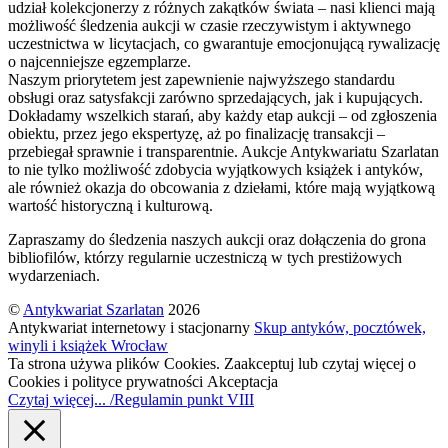
udział kolekcjonerzy z różnych zakątków świata – nasi klienci mają
możliwość śledzenia aukcji w czasie rzeczywistym i aktywnego
uczestnictwa w licytacjach, co gwarantuje emocjonującą rywalizację
o najcenniejsze egzemplarze.
Naszym priorytetem jest zapewnienie najwyższego standardu
obsługi oraz satysfakcji zarówno sprzedających, jak i kupujących.
Dokładamy wszelkich starań, aby każdy etap aukcji – od zgłoszenia
obiektu, przez jego ekspertyzę, aż po finalizację transakcji –
przebiegał sprawnie i transparentnie. Aukcje Antykwariatu Szarlatan
to nie tylko możliwość zdobycia wyjątkowych książek i antyków,
ale również okazja do obcowania z dziełami, które mają wyjątkową
wartość historyczną i kulturową.
Zapraszamy do śledzenia naszych aukcji oraz dołączenia do grona
bibliofilów, którzy regularnie uczestniczą w tych prestiżowych
wydarzeniach.
©
Antykwariat Szarlatan
2026
Antykwariat internetowy i stacjonarny
Skup antyków, pocztówek,
winyli i książek Wrocław
Ta strona używa plików Cookies. Zaakceptuj lub czytaj więcej o
Cookies i polityce prywatności
Akceptacja
Czytaj więcej... /Regulamin punkt VIII