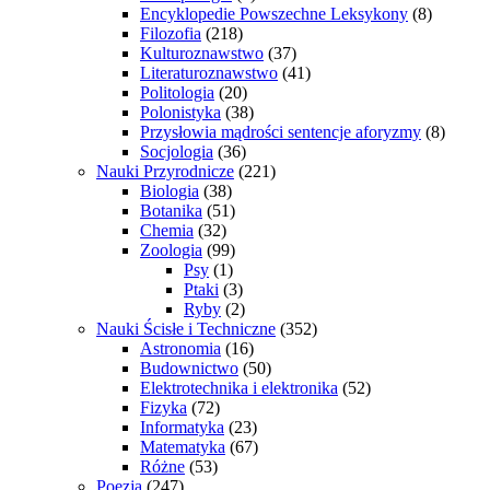
Encyklopedie Powszechne Leksykony
(8)
Filozofia
(218)
Kulturoznawstwo
(37)
Literaturoznawstwo
(41)
Politologia
(20)
Polonistyka
(38)
Przysłowia mądrości sentencje aforyzmy
(8)
Socjologia
(36)
Nauki Przyrodnicze
(221)
Biologia
(38)
Botanika
(51)
Chemia
(32)
Zoologia
(99)
Psy
(1)
Ptaki
(3)
Ryby
(2)
Nauki Ścisłe i Techniczne
(352)
Astronomia
(16)
Budownictwo
(50)
Elektrotechnika i elektronika
(52)
Fizyka
(72)
Informatyka
(23)
Matematyka
(67)
Różne
(53)
Poezja
(247)