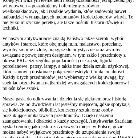
Kolejnym ważnym elementem naszej działalności jest sprzedaż płyt
winylowych – poszukujemy i oferujemy zarówno
wielkonakładowe, jak i rzadkie wydania, które zadowolą nawet
najbardziej wymagających melomanów i kolekcjonerów winyli. To
nie tylko muzyczne perełki, ale także nośniki historii dźwięku i
techniki.
W naszym antykwariacie znajdą Państwo także szeroki wybór
antyków i staroci, które obejmują m.in. malarstwo, porcelanę,
wyroby srebrne i złote, brązy, szkło artystyczne oraz wyroby
związane z powojennym designem, w tym szkło i przedmioty z
okresu PRL. Szczególną popularnością cieszą się figurki
porcelanowe, patery, lampy, a także inne dzieła sztuki użytkowej,
które stanowią doskonałe połączenie estetyki i funkcjonalności.
Każdy z tych przedmiotów jest wybierany z wielką uwagą, by
spełniać oczekiwania najbardziej wymagających kolekcjonerów i
miłośników sztuki.
Nasza pasja do odkrywania i dzielenia się pięknem oraz historią
sprawia, że od dwudziestu lat jesteśmy miejscem, gdzie spotykają
się kolekcjonerzy, bibliofile, koneserzy sztuki oraz osoby
poszukujące unikatowych przedmiotów. Dzięki naszemu
zaangażowaniu i dbałości o każdy szczegół, Antykwariat Szarlatan
zyskał renomę jako jedno z czołowych miejsc w Polsce, gdzie
można nabyć wyjątkowe przedmioty do uzupełnienia swojej
kolekcji sztuki – działając jak miejsce łączące dawny salon DESA i