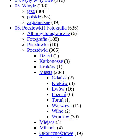
05. Płyty winylowe
(216)
05. Winyle
(118)
jazz
(30)
polskie
(68)
zagraniczne
(19)
06. Pocztówki i Fotografia
(636)
Albumy fotograficzne
(6)
Fotografia
(188)
Pocztówka
(10)
Pocztówki
(365)
Dzieci
(1)
Karkonosze
(3)
Kraków
(1)
Miasta
(204)
Gdańsk
(2)
Kraków
(8)
Lwów
(16)
Poznań
(6)
Toruń
(1)
Warszawa
(15)
Wilno
(2)
Wrocław
(39)
Miejsca
(3)
Militaria
(4)
Okolicznościowe
(19)