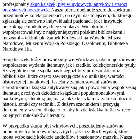
profesjonalny
skup książek, płyt winylowych, antyków i staroci
oraz starych pocztówek
. Nasza oferta obejmuje szerokie spektrum
przedmiotów kolekcjonerskich, co czyni nas miejscem, do którego
zgłaszają się zarówno indywidualni pasjonaci, jak i instytucje
poszukujące unikatowych egzemplarzy. Wielokrotnie
współpracowaliśmy z najsłynniejszymi polskimi bibliotekami i
muzeami – takimi jak: Zamek Królewski na Wawelu, Muzea
Narodowe, Muzeum Wojska Polskiego, Ossolineum, Biblioteka
Narodowa i in.
Skup książek, który prowadzimy we Wrocławiu, obejmuje zarówno
współczesne wydania literatury, jak i rzadkie, kolekcjonerskie tytuły.
Szczególnie cenne są dla nas księgozbiory profesorskie oraz
bibliofilskie, które często zawierają dzieła o unikalnej wartości
historycznej i naukowej. Jesteśmy zainteresowani zarówno
starodrukami i książka antykwaryczną jak i powojenną-współczesną
literaturą z różnych dziedzin: książkami popularnonaukowymi,
naukowymi, literaturą piękną, a także książkami z zakresu filozofii,
historii, sztuki czy techniki. Z dużym szacunkiem i precyzją
dokonujemy wycen, dbając o to, aby każda książka trafiła w ręce
kolejnych miłośników literatury.
W przypadku skupu płyt winylowych, poszukujemy zarówno
popularnych albumów muzycznych, jak i rzadkich wydań, które
mogą wzbogacić kolekcje audiofilów i pasjonatów muzyki. Nasza