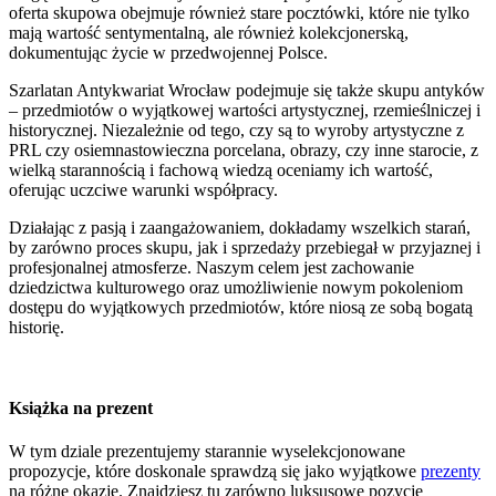
oferta skupowa obejmuje również stare pocztówki, które nie tylko
mają wartość sentymentalną, ale również kolekcjonerską,
dokumentując życie w przedwojennej Polsce.
Szarlatan Antykwariat Wrocław podejmuje się także skupu antyków
– przedmiotów o wyjątkowej wartości artystycznej, rzemieślniczej i
historycznej. Niezależnie od tego, czy są to wyroby artystyczne z
PRL czy osiemnastowieczna porcelana, obrazy, czy inne starocie, z
wielką starannością i fachową wiedzą oceniamy ich wartość,
oferując uczciwe warunki współpracy.
Działając z pasją i zaangażowaniem, dokładamy wszelkich starań,
by zarówno proces skupu, jak i sprzedaży przebiegał w przyjaznej i
profesjonalnej atmosferze. Naszym celem jest zachowanie
dziedzictwa kulturowego oraz umożliwienie nowym pokoleniom
dostępu do wyjątkowych przedmiotów, które niosą ze sobą bogatą
historię.
Książka na prezent
W tym dziale prezentujemy starannie wyselekcjonowane
propozycje, które doskonale sprawdzą się jako wyjątkowe
prezenty
na różne okazje. Znajdziesz tu zarówno luksusowe pozycje