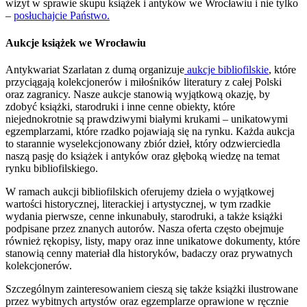
wizyt w sprawie skupu książek i antyków we Wrocławiu i nie tylko
–
posłuchajcie Państwo.
Aukcje książek we Wrocławiu
Antykwariat Szarlatan z dumą organizuje
aukcje bibliofilskie
, które
przyciągają kolekcjonerów i miłośników literatury z całej Polski
oraz zagranicy. Nasze aukcje stanowią wyjątkową okazję, by
zdobyć książki, starodruki i inne cenne obiekty, które
niejednokrotnie są prawdziwymi białymi krukami – unikatowymi
egzemplarzami, które rzadko pojawiają się na rynku. Każda aukcja
to starannie wyselekcjonowany zbiór dzieł, który odzwierciedla
naszą pasję do książek i antyków oraz głęboką wiedzę na temat
rynku bibliofilskiego.
W ramach aukcji bibliofilskich oferujemy dzieła o wyjątkowej
wartości historycznej, literackiej i artystycznej, w tym rzadkie
wydania pierwsze, cenne inkunabuły, starodruki, a także książki
podpisane przez znanych autorów. Nasza oferta często obejmuje
również rękopisy, listy, mapy oraz inne unikatowe dokumenty, które
stanowią cenny materiał dla historyków, badaczy oraz prywatnych
kolekcjonerów.
Szczególnym zainteresowaniem cieszą się także książki ilustrowane
przez wybitnych artystów oraz egzemplarze oprawione w ręcznie