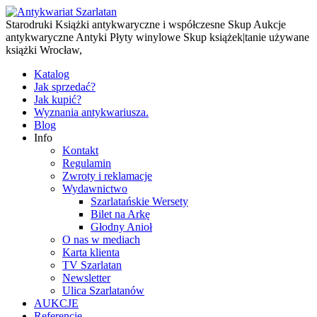
Starodruki Książki antykwaryczne i współczesne Skup Aukcje
antykwaryczne Antyki Płyty winylowe Skup książek|tanie używane
książki Wrocław,
Katalog
Jak sprzedać?
Jak kupić?
Wyznania antykwariusza.
Blog
Info
Kontakt
Regulamin
Zwroty i reklamacje
Wydawnictwo
Szarlatańskie Wersety
Bilet na Arkę
Głodny Anioł
O nas w mediach
Karta klienta
TV Szarlatan
Newsletter
Ulica Szarlatanów
AUKCJE
Referencje