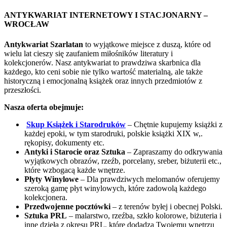
ANTYKWARIAT INTERNETOWY I STACJONARNY –
WROCŁAW
Antykwariat Szarlatan
to wyjątkowe miejsce z duszą, które od
wielu lat cieszy się zaufaniem miłośników literatury i
kolekcjonerów. Nasz antykwariat to prawdziwa skarbnica dla
każdego, kto ceni sobie nie tylko wartość materialną, ale także
historyczną i emocjonalną książek oraz innych przedmiotów z
przeszłości.
Nasza oferta obejmuje:
Skup Książek i Starodruków
– Chętnie kupujemy książki z
każdej epoki, w tym starodruki, polskie książki XIX w,.
rękopisy, dokumenty etc.
Antyki i Starocie oraz Sztuka
– Zapraszamy do odkrywania
wyjątkowych obrazów, rzeźb, porcelany, sreber, biżuterii etc.,
które wzbogacą każde wnętrze.
Płyty Winylowe
– Dla prawdziwych melomanów oferujemy
szeroką gamę płyt winylowych, które zadowolą każdego
kolekcjonera.
Przedwojenne pocztówki
– z terenów byłej i obecnej Polski.
Sztuka PRL
– malarstwo, rzeźba, szkło kolorowe, biżuteria i
inne dzieła z okresu PRL, które dodadzą Twojemu wnętrzu