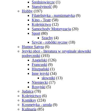
Średniowiecze
(1)
Starożytność
(8)
Hobby
(197)
Filatelistyka - numizmatyka
(9)
Kino - Teatr
(58)
Kolejnictwo
(12)
Samochody Motoryzacja
(20)
Sport
(80)
Szachy
(4)
Szycie - robótki ręczne
(18)
Humor Satyra
(6)
Języki obce - literatura w oryginale słowniki
podręczniki
(193)
Angielski
(126)
Francuski
(9)
Hiszpański
(1)
Inne języki
(34)
słowniki
(13)
Niemiecki
(17)
Rosyjski
(5)
Judaica
(78)
Kolejnictwo
(6)
Komiksy
(224)
Kosmetyka - uroda
(9)
Kulinaria
(85)