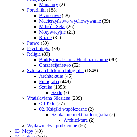
Miniatury
(2)
Poradniki
(188)
Biznesowe
(58)
Macierzyństwo wychowywanie
(39)
Miłość i Seks
(26)
Motywacyjne
(21)
Różne
(31)
Prawo
(59)
Psychologia
(39)
Religia
(89)
Buddyzm - Islam - Hinduizm - inne
(30)
Chrześcijaństwo
(52)
Sztuka architektura fotografia
(1848)
Architektura
(45)
Fotografia
(449)
Sztuka
(1353)
Szkło
(7)
Vratislaviana Silesiana
(239)
< 1950r.
(27)
02. Książki współczesne
(2)
Sztuka architektura fotografia
(2)
Architektura
(2)
Wydawnictwa podziemne
(66)
03. Mapy
(40)
04. Antyki
(567)