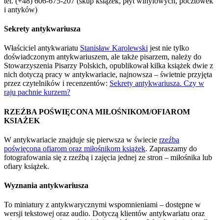
tel. (+48) 606-675-207 (skup książek, płyt winylowych, pocztówek
i antyków)
Sekrety antykwariusza
Właściciel antykwariatu
Stanisław Karolewski
jest nie tylko
doświadczonym antykwariuszem, ale także pisarzem, należy do
Stowarzyszenia Pisarzy Polskich, opublikował kilka książek dwie z
nich dotyczą pracy w antykwariacie, najnowsza – świetnie przyjęta
przez czytelników i recenzentów:
Sekrety antykwariusza. Czy w
raju pachnie kurzem?
RZEŹBA POŚWIĘCONA MIŁOŚNIKOM/OFIAROM
KSIAŻEK
W antykwariacie znajduje się pierwsza w świecie
rzeźba
poświęcona ofiarom oraz miłośnikom książek
. Zapraszamy do
fotografowania się z rzeźbą i zajęcia jednej ze stron – miłośnika lub
ofiary książek.
Wyznania antykwariusza
To miniatury z antykwarycznymi wspomnieniami – dostępne w
wersji tekstowej oraz audio. Dotyczą klientów antykwariatu oraz