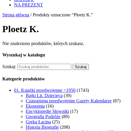
NA PREZENT
Strona główna
/ Produkty oznaczone “Ploetz K.”
Ploetz K.
Nie znaleziono produktów, których szukasz.
Wyszukaj w katalogu
Szukaj:
Szukaj
Kategorie produktów
01. Książki przedwojenne >1950
(1743)
Bajki Lit. Dziecięca
(39)
Czasopisma przedwojenne Gazety Kalendarze
(87)
Ekonomia
(16)
Encyklopedie Słowniki
(17)
Geografia Podróże
(89)
Greka Łacina
(25)
Historia Biografie
(208)