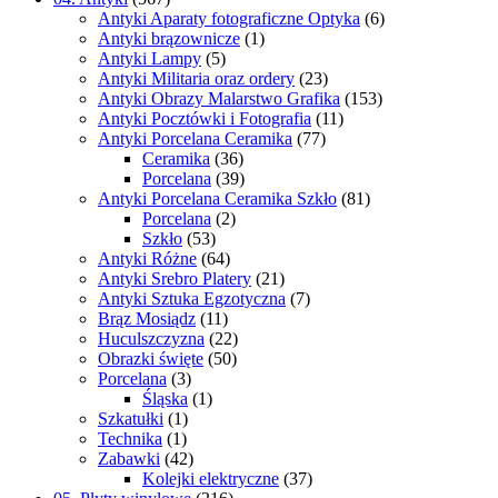
Antyki Aparaty fotograficzne Optyka
(6)
Antyki brązownicze
(1)
Antyki Lampy
(5)
Antyki Militaria oraz ordery
(23)
Antyki Obrazy Malarstwo Grafika
(153)
Antyki Pocztówki i Fotografia
(11)
Antyki Porcelana Ceramika
(77)
Ceramika
(36)
Porcelana
(39)
Antyki Porcelana Ceramika Szkło
(81)
Porcelana
(2)
Szkło
(53)
Antyki Różne
(64)
Antyki Srebro Platery
(21)
Antyki Sztuka Egzotyczna
(7)
Brąz Mosiądz
(11)
Huculszczyzna
(22)
Obrazki święte
(50)
Porcelana
(3)
Śląska
(1)
Szkatułki
(1)
Technika
(1)
Zabawki
(42)
Kolejki elektryczne
(37)