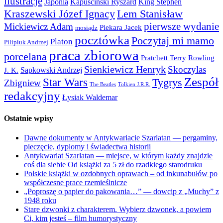
ilustracje
Japonia
Kapuściński Ryszard
King Stephen
Kraszewski Józef Ignacy
Lem Stanisław
pierwsze wydanie
Mickiewicz Adam
Piekara Jacek
mosiądz
pocztówka
Poczytaj mi mamo
Platon
Pilipiuk Andrzej
praca zbiorowa
porcelana
Pratchett Terry
Rowling
Sienkiewicz Henryk
Skoczylas
Sapkowski Andrzej
J. K.
Zespół
Star Wars
Tygrys
Zbigniew
The Beatles
Tolkien J.R.R.
redakcyjny
Łysiak Waldemar
Ostatnie wpisy
Dawne dokumenty w Antykwariacie Szarlatan — pergaminy,
pieczęcie, dyplomy i świadectwa historii
Antykwariat Szarlatan — miejsce, w którym każdy znajdzie
coś dla siebie Od książki za 5 zł do rzadkiego starodruku
Polskie książki w ozdobnych oprawach – od inkunabułów po
współczesne prace rzemieślnicze
„Poproszę o papier do pakowania…” — dowcip z „Muchy” z
1948 roku
Stare dzwonki z charakterem. Wybierz dzwonek, a powiem
Ci, kim jesteś – film humorystyczny