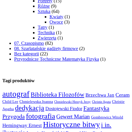
Portrety
(15)
Różne
(9)
Sztuka
(64)
Kwiaty
(1)
Owoce
(3)
Tatry
(1)
Technika
(1)
Zwierzęta
(1)
07. Czasopismo
(82)
08. Szarlatańskie gadżety firmowe
(2)
Bez kategorii
(22)
Przyrodnicze Techniczne Matematyka Fizyka
(1)
Tagi produktów
autograf
Biblioteka Filozofów
Ceram
Brzechwa Jan
Child Lee
Chmielewska Joanna
Christie
Chmielewski Henryk Jerzy
Christie Agata
dedykacja
Fantastyka
Dostojewski Fiodor
Agatha
fotografia
Przygoda
Gewert Marian
Gombrowicz Witold
Historyczne bitwy
i in.
Hemingway Ernest