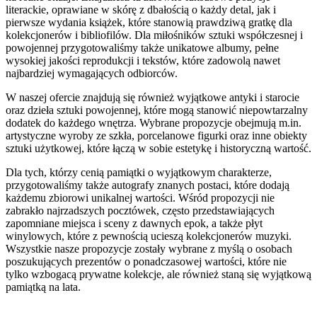
literackie, oprawiane w skórę z dbałością o każdy detal, jak i
pierwsze wydania książek, które stanowią prawdziwą gratkę dla
kolekcjonerów i bibliofilów. Dla miłośników sztuki współczesnej i
powojennej przygotowaliśmy także unikatowe albumy, pełne
wysokiej jakości reprodukcji i tekstów, które zadowolą nawet
najbardziej wymagających odbiorców.
W naszej ofercie znajdują się również wyjątkowe antyki i starocie
oraz dzieła sztuki powojennej, które mogą stanowić niepowtarzalny
dodatek do każdego wnętrza. Wybrane propozycje obejmują m.in.
artystyczne wyroby ze szkła, porcelanowe figurki oraz inne obiekty
sztuki użytkowej, które łączą w sobie estetykę i historyczną wartość.
Dla tych, którzy cenią pamiątki o wyjątkowym charakterze,
przygotowaliśmy także autografy znanych postaci, które dodają
każdemu zbiorowi unikalnej wartości. Wśród propozycji nie
zabrakło najrzadszych pocztówek, często przedstawiających
zapomniane miejsca i sceny z dawnych epok, a także płyt
winylowych, które z pewnością ucieszą kolekcjonerów muzyki.
Wszystkie nasze propozycje zostały wybrane z myślą o osobach
poszukujących prezentów o ponadczasowej wartości, które nie
tylko wzbogacą prywatne kolekcje, ale również staną się wyjątkową
pamiątką na lata.