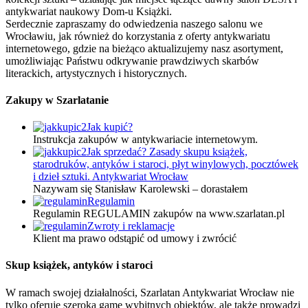
antykwariat naukowy Dom-u Książki.
Serdecznie zapraszamy do odwiedzenia naszego salonu we
Wrocławiu, jak również do korzystania z oferty antykwariatu
internetowego, gdzie na bieżąco aktualizujemy nasz asortyment,
umożliwiając Państwu odkrywanie prawdziwych skarbów
literackich, artystycznych i historycznych.
Zakupy w Szarlatanie
Jak kupić?
Instrukcja zakupów w antykwariacie internetowym.
Jak sprzedać? Zasady skupu książek,
starodruków, antyków i staroci, płyt winylowych, pocztówek
i dzieł sztuki. Antykwariat Wrocław
Nazywam się Stanisław Karolewski – dorastałem
Regulamin
Regulamin REGULAMIN zakupów na www.szarlatan.pl
Zwroty i reklamacje
Klient ma prawo odstąpić od umowy i zwrócić
Skup książek, antyków i staroci
W ramach swojej działalności, Szarlatan Antykwariat Wrocław nie
tylko oferuje szeroką gamę wybitnych obiektów, ale także prowadzi