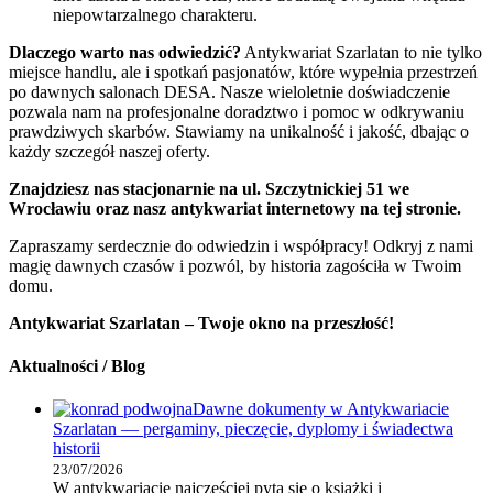
niepowtarzalnego charakteru.
Dlaczego warto nas odwiedzić?
Antykwariat Szarlatan to nie tylko
miejsce handlu, ale i spotkań pasjonatów, które wypełnia przestrzeń
po dawnych salonach DESA. Nasze wieloletnie doświadczenie
pozwala nam na profesjonalne doradztwo i pomoc w odkrywaniu
prawdziwych skarbów. Stawiamy na unikalność i jakość, dbając o
każdy szczegół naszej oferty.
Znajdziesz nas stacjonarnie na ul. Szczytnickiej 51 we
Wrocławiu oraz nasz antykwariat internetowy na tej stronie.
Zapraszamy serdecznie do odwiedzin i współpracy! Odkryj z nami
magię dawnych czasów i pozwól, by historia zagościła w Twoim
domu.
Antykwariat Szarlatan – Twoje okno na przeszłość!
Aktualności / Blog
Dawne dokumenty w Antykwariacie
Szarlatan — pergaminy, pieczęcie, dyplomy i świadectwa
historii
23/07/2026
W antykwariacie najczęściej pyta się o książki i