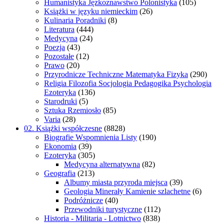
Humanistyka Jęzkoznawstwo Polonistyka
(105)
Książki w języku niemieckim
(26)
Kulinaria Poradniki
(8)
Literatura
(444)
Medycyna
(24)
Poezja
(43)
Pozostałe
(12)
Prawo
(20)
Przyrodnicze Techniczne Matematyka Fizyka
(290)
Religia Filozofia Socjologia Pedagogika Psychologia
Ezoteryka
(136)
Starodruki
(5)
Sztuka Rzemiosło
(85)
Varia
(28)
02. Książki współczesne
(8828)
Biografie Wspomnienia Listy
(190)
Ekonomia
(39)
Ezoteryka
(305)
Medycyna alternatywna
(82)
Geografia
(213)
Albumy miasta przyroda miejsca
(39)
Geologia Minerały Kamienie szlachetne
(6)
Podróżnicze
(40)
Przewodniki turystyczne
(112)
Historia - Militaria - Lotnictwo
(838)