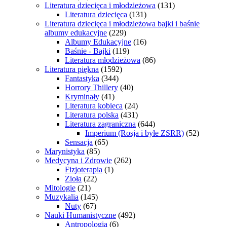
Literatura dziecięca i młodzieżowa
(131)
Literatura dziecięca
(131)
Literatura dziecięca i młodzieżowa bajki i baśnie
albumy edukacyjne
(229)
Albumy Edukacyjne
(16)
Baśnie - Bajki
(119)
Literatura młodzieżowa
(86)
Literatura piękna
(1592)
Fantastyka
(344)
Horrory Thillery
(40)
Kryminały
(41)
Literatura kobieca
(24)
Literatura polska
(431)
Literatura zagraniczna
(644)
Imperium (Rosja i byłe ZSRR)
(52)
Sensacja
(65)
Marynistyka
(85)
Medycyna i Zdrowie
(262)
Fizjoterapia
(1)
Zioła
(22)
Mitologie
(21)
Muzykalia
(145)
Nuty
(67)
Nauki Humanistyczne
(492)
Antropologia
(6)