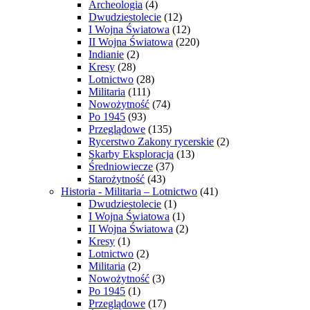
Archeologia
(4)
Dwudziestolecie
(12)
I Wojna Światowa
(12)
II Wojna Światowa
(220)
Indianie
(2)
Kresy
(28)
Lotnictwo
(28)
Militaria
(111)
Nowożytność
(74)
Po 1945
(93)
Przeglądowe
(135)
Rycerstwo Zakony rycerskie
(2)
Skarby Eksploracja
(13)
Średniowiecze
(37)
Starożytność
(43)
Historia - Militaria – Lotnictwo
(41)
Dwudziestolecie
(1)
I Wojna Światowa
(1)
II Wojna Światowa
(2)
Kresy
(1)
Lotnictwo
(2)
Militaria
(2)
Nowożytność
(3)
Po 1945
(1)
Przeglądowe
(17)