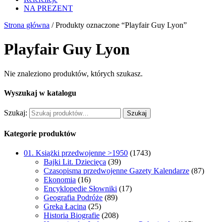
NA PREZENT
Strona główna
/ Produkty oznaczone “Playfair Guy Lyon”
Playfair Guy Lyon
Nie znaleziono produktów, których szukasz.
Wyszukaj w katalogu
Szukaj:
Szukaj
Kategorie produktów
01. Książki przedwojenne >1950
(1743)
Bajki Lit. Dziecięca
(39)
Czasopisma przedwojenne Gazety Kalendarze
(87)
Ekonomia
(16)
Encyklopedie Słowniki
(17)
Geografia Podróże
(89)
Greka Łacina
(25)
Historia Biografie
(208)