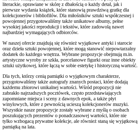
literackie, oprawiane w skórę z dbałością o każdy detal, jak i
pierwsze wydania książek, które stanowią prawdziwą gratkę dla
kolekcjonerów i bibliofilów. Dla miłośników sztuki współczesnej i
powojennej przygotowaliśmy także unikatowe albumy, pełne
wysokiej jakości reprodukcji i tekstów, które zadowolą nawet
najbardziej wymagających odbiorców.
W naszej ofercie znajdują się również wyjątkowe antyki i starocie
oraz dzieła sztuki powojennej, które mogą stanowić niepowtarzalny
dodatek do każdego wnętrza. Wybrane propozycje obejmują m.in.
artystyczne wyroby ze szkła, porcelanowe figurki oraz inne obiekty
sztuki użytkowej, które łączą w sobie estetykę i historyczną wartość.
Dla tych, którzy cenią pamiątki o wyjątkowym charakterze,
przygotowaliśmy także autografy znanych postaci, które dodają
każdemu zbiorowi unikalnej wartości. Wśród propozycji nie
zabrakło najrzadszych pocztówek, często przedstawiających
zapomniane miejsca i sceny z dawnych epok, a także płyt
winylowych, które z pewnością ucieszą kolekcjonerów muzyki.
Wszystkie nasze propozycje zostały wybrane z myślą o osobach
poszukujących prezentów o ponadczasowej wartości, które nie
tylko wzbogacą prywatne kolekcje, ale również staną się wyjątkową
pamiątką na lata.