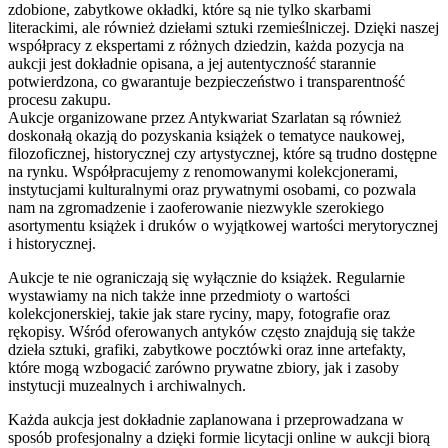
zdobione, zabytkowe okładki, które są nie tylko skarbami
literackimi, ale również dziełami sztuki rzemieślniczej. Dzięki naszej
współpracy z ekspertami z różnych dziedzin, każda pozycja na
aukcji jest dokładnie opisana, a jej autentyczność starannie
potwierdzona, co gwarantuje bezpieczeństwo i transparentność
procesu zakupu.
Aukcje organizowane przez Antykwariat Szarlatan są również
doskonałą okazją do pozyskania książek o tematyce naukowej,
filozoficznej, historycznej czy artystycznej, które są trudno dostępne
na rynku. Współpracujemy z renomowanymi kolekcjonerami,
instytucjami kulturalnymi oraz prywatnymi osobami, co pozwala
nam na zgromadzenie i zaoferowanie niezwykle szerokiego
asortymentu książek i druków o wyjątkowej wartości merytorycznej
i historycznej.
Aukcje te nie ograniczają się wyłącznie do książek. Regularnie
wystawiamy na nich także inne przedmioty o wartości
kolekcjonerskiej, takie jak stare ryciny, mapy, fotografie oraz
rękopisy. Wśród oferowanych antyków często znajdują się także
dzieła sztuki, grafiki, zabytkowe pocztówki oraz inne artefakty,
które mogą wzbogacić zarówno prywatne zbiory, jak i zasoby
instytucji muzealnych i archiwalnych.
Każda aukcja jest dokładnie zaplanowana i przeprowadzana w
sposób profesjonalny a dzięki formie licytacji online w aukcji biorą