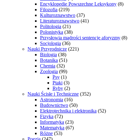
Encyklopedie Powszechne Leksykony
(8)
Filozofia
(219)
Kulturoznawstwo
(37)
Literaturoznawstwo
(41)
Politologia
(21)
Polonistyka
(38)
Przysłowia mądrości sentencje aforyzmy
(8)
Socjologia
(36)
Nauki Przyrodnicze
(221)
Biologia
(38)
Botanika
(51)
Chemia
(32)
Zoologia
(99)
Psy
(1)
Ptaki
(3)
Ryby
(2)
Nauki Ścisłe i Techniczne
(352)
Astronomia
(16)
Budownictwo
(50)
Elektrotechnika i elektronika
(52)
Fizyka
(72)
Informatyka
(23)
Matematyka
(67)
Różne
(53)
Poezja
(247)