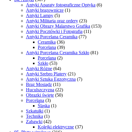
Antyki Aparaty fotograficzne Optyka
(6)
Antyki brązownicze
(1)
Antyki Lampy
(5)
Antyki Militaria oraz ordery
(23)
Antyki Obrazy Malarstwo Grafika
(153)
Antyki Pocztówki i Fotografia
(11)
Antyki Porcelana Ceramika
(77)
Ceramika
(36)
Porcelana
(39)
Antyki Porcelana Ceramika Szkło
(81)
Porcelana
(2)
Szkło
(53)
Antyki Różne
(64)
Antyki Srebro Platery
(21)
Antyki Sztuka Egzotyczna
(7)
Brąz Mosiądz
(11)
Huculszczyzna
(22)
Obrazki święte
(50)
Porcelana
(3)
Śląska
(1)
Szkatułki
(1)
Technika
(1)
Zabawki
(42)
Kolejki elektryczne
(37)