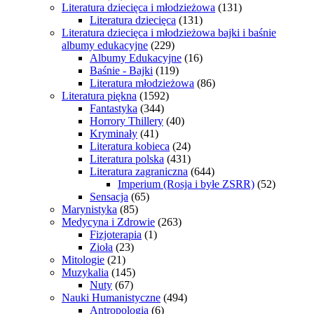
Literatura dziecięca i młodzieżowa
(131)
Literatura dziecięca
(131)
Literatura dziecięca i młodzieżowa bajki i baśnie
albumy edukacyjne
(229)
Albumy Edukacyjne
(16)
Baśnie - Bajki
(119)
Literatura młodzieżowa
(86)
Literatura piękna
(1592)
Fantastyka
(344)
Horrory Thillery
(40)
Kryminały
(41)
Literatura kobieca
(24)
Literatura polska
(431)
Literatura zagraniczna
(644)
Imperium (Rosja i byłe ZSRR)
(52)
Sensacja
(65)
Marynistyka
(85)
Medycyna i Zdrowie
(263)
Fizjoterapia
(1)
Zioła
(23)
Mitologie
(21)
Muzykalia
(145)
Nuty
(67)
Nauki Humanistyczne
(494)
Antropologia
(6)