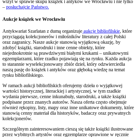
wizyt w sprawie skupu książek i antyków we Wrocławiu i nie tylko
–
posłuchajcie Państwo.
Aukcje książek we Wrocławiu
Antykwariat Szarlatan z dumą organizuje
aukcje bibliofilskie
, które
przyciągają kolekcjonerów i miłośników literatury z całej Polski
oraz zagranicy. Nasze aukcje stanowią wyjątkową okazję, by
zdobyć książki, starodruki i inne cenne obiekty, które
niejednokrotnie są prawdziwymi białymi krukami – unikatowymi
egzemplarzami, które rzadko pojawiają się na rynku. Każda aukcja
to starannie wyselekcjonowany zbiór dzieł, który odzwierciedla
naszą pasję do książek i antyków oraz głęboką wiedzę na temat
rynku bibliofilskiego.
W ramach aukcji bibliofilskich oferujemy dzieła o wyjątkowej
wartości historycznej, literackiej i artystycznej, w tym rzadkie
wydania pierwsze, cenne inkunabuły, starodruki, a także książki
podpisane przez znanych autorów. Nasza oferta często obejmuje
również rękopisy, listy, mapy oraz inne unikatowe dokumenty, które
stanowią cenny materiał dla historyków, badaczy oraz prywatnych
kolekcjonerów.
Szczególnym zainteresowaniem cieszą się także książki ilustrowane
przez wybitnych artystów oraz egzemplarze oprawione w ręcznie