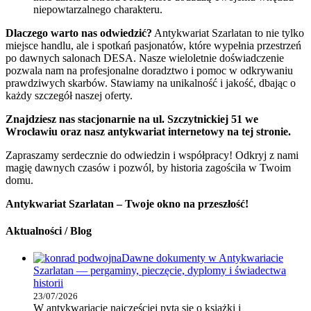
niepowtarzalnego charakteru.
Dlaczego warto nas odwiedzić?
Antykwariat Szarlatan to nie tylko
miejsce handlu, ale i spotkań pasjonatów, które wypełnia przestrzeń
po dawnych salonach DESA. Nasze wieloletnie doświadczenie
pozwala nam na profesjonalne doradztwo i pomoc w odkrywaniu
prawdziwych skarbów. Stawiamy na unikalność i jakość, dbając o
każdy szczegół naszej oferty.
Znajdziesz nas stacjonarnie na ul. Szczytnickiej 51 we
Wrocławiu oraz nasz antykwariat internetowy na tej stronie.
Zapraszamy serdecznie do odwiedzin i współpracy! Odkryj z nami
magię dawnych czasów i pozwól, by historia zagościła w Twoim
domu.
Antykwariat Szarlatan – Twoje okno na przeszłość!
Aktualności / Blog
Dawne dokumenty w Antykwariacie
Szarlatan — pergaminy, pieczęcie, dyplomy i świadectwa
historii
23/07/2026
W antykwariacie najczęściej pyta się o książki i