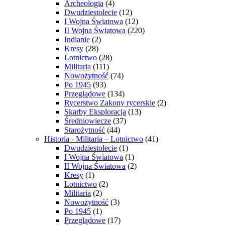
Archeologia
(4)
Dwudziestolecie
(12)
I Wojna Światowa
(12)
II Wojna Światowa
(220)
Indianie
(2)
Kresy
(28)
Lotnictwo
(28)
Militaria
(111)
Nowożytność
(74)
Po 1945
(93)
Przeglądowe
(134)
Rycerstwo Zakony rycerskie
(2)
Skarby Eksploracja
(13)
Średniowiecze
(37)
Starożytność
(44)
Historia - Militaria – Lotnictwo
(41)
Dwudziestolecie
(1)
I Wojna Światowa
(1)
II Wojna Światowa
(2)
Kresy
(1)
Lotnictwo
(2)
Militaria
(2)
Nowożytność
(3)
Po 1945
(1)
Przeglądowe
(17)