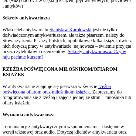
tel. (+48) 606-675-207 (skup książek, płyt winylowych, pocztówek
i antyków)
Sekrety antykwariusza
Właściciel antykwariatu
Stanisław Karolewski
jest nie tylko
doświadczonym antykwariuszem, ale także pisarzem, należy do
Stowarzyszenia Pisarzy Polskich, opublikował kilka książek dwie z
nich dotyczą pracy w antykwariacie, najnowsza – świetnie przyjęta
przez czytelników i recenzentów:
Sekrety antykwariusza. Czy w
raju pachnie kurzem?
RZEŹBA POŚWIĘCONA MIŁOŚNIKOM/OFIAROM
KSIAŻEK
W antykwariacie znajduje się pierwsza w świecie
rzeźba
poświęcona ofiarom oraz miłośnikom książek
. Zapraszamy do
fotografowania się z rzeźbą i zajęcia jednej ze stron – miłośnika lub
ofiary książek.
Wyznania antykwariusza
To miniatury z antykwarycznymi wspomnieniami – dostępne w
wersji tekstowej oraz audio. Dotyczą klientów antykwariatu oraz