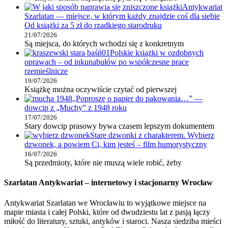
Antykwariat
Szarlatan — miejsce, w którym każdy znajdzie coś dla siebie
Od książki za 5 zł do rzadkiego starodruku
21/07/2026
Są miejsca, do których wchodzi się z konkretnym
Polskie książki w ozdobnych
oprawach – od inkunabułów po współczesne prace
rzemieślnicze
19/07/2026
Książkę można oczywiście czytać od pierwszej
„Poproszę o papier do pakowania…” —
dowcip z „Muchy” z 1948 roku
17/07/2026
Stary dowcip prasowy bywa czasem lepszym dokumentem
Stare dzwonki z charakterem. Wybierz
dzwonek, a powiem Ci, kim jesteś – film humorystyczny
16/07/2026
Są przedmioty, które nie muszą wiele robić, żeby
Szarlatan Antykwariat – internetowy i stacjonarny Wrocław
Antykwariat Szarlatan we Wrocławiu to wyjątkowe miejsce na
mapie miasta i całej Polski, które od dwudziestu lat z pasją łączy
miłość do literatury, sztuki, antyków i staroci. Nasza siedziba mieści