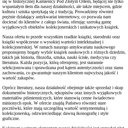
się w historycznej Kamienicy Pod Złotym Orłem, będącej nie tylko
wspaniałym tłem dla naszej działalności, ale także miejscem, gdzie
kultura i sztuka spotykają się z tradycją. Prowadzimy również
prężnie działający antykwariat internetowy, co pozwala nam
docierać do klientów z całego świata, oferując szeroką gamę
wyjątkowych obiektów kolekcjonerskich i unikatowych książek.
Nasza oferta to przede wszystkim rzadkie książki, starodruki oraz
książki współczesne o wysokiej wartości intelektualnej i
kolekcjonerskiej. W ramach naszego antykwariatu naukowego
proponujemy bogaty wybór książek naukowych z różnych dziedzin,
takich jak historia, filozofia, sztuka, nauki ścisłe, medycyna czy
literatura. Każda pozycja, którą oferujemy, jest starannie
selekcjonowana i sprawdzana pod kątem autentyczności oraz stanu
zachowania, co gwarantuje naszym klientom najwyższą jakość i
wartość zakupów.
Oprócz literatury, nasza działalność obejmuje także sprzedaż i skup
dokumentów historycznych, rękopisów oraz innych wyjątkowych
materiałów piśmienniczych, które stanowią cenne świadectwo
minionych epok. W ofercie znajdą Państwo również stare
pocztówki, które mają szczególną wartość sentymentalną i
kolekcjonerską, odzwierciedlając dawną ikonografię i style
graficzne.