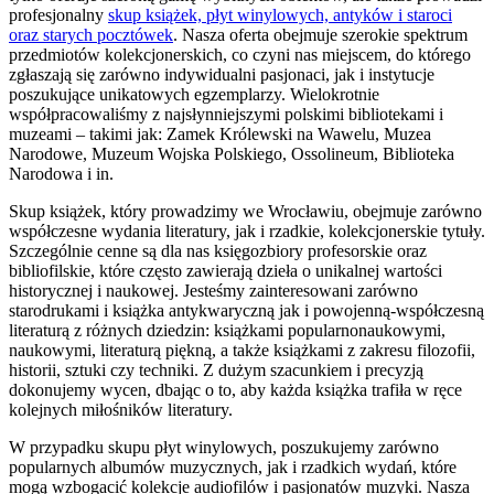
profesjonalny
skup książek, płyt winylowych, antyków i staroci
oraz starych pocztówek
. Nasza oferta obejmuje szerokie spektrum
przedmiotów kolekcjonerskich, co czyni nas miejscem, do którego
zgłaszają się zarówno indywidualni pasjonaci, jak i instytucje
poszukujące unikatowych egzemplarzy. Wielokrotnie
współpracowaliśmy z najsłynniejszymi polskimi bibliotekami i
muzeami – takimi jak: Zamek Królewski na Wawelu, Muzea
Narodowe, Muzeum Wojska Polskiego, Ossolineum, Biblioteka
Narodowa i in.
Skup książek, który prowadzimy we Wrocławiu, obejmuje zarówno
współczesne wydania literatury, jak i rzadkie, kolekcjonerskie tytuły.
Szczególnie cenne są dla nas księgozbiory profesorskie oraz
bibliofilskie, które często zawierają dzieła o unikalnej wartości
historycznej i naukowej. Jesteśmy zainteresowani zarówno
starodrukami i książka antykwaryczną jak i powojenną-współczesną
literaturą z różnych dziedzin: książkami popularnonaukowymi,
naukowymi, literaturą piękną, a także książkami z zakresu filozofii,
historii, sztuki czy techniki. Z dużym szacunkiem i precyzją
dokonujemy wycen, dbając o to, aby każda książka trafiła w ręce
kolejnych miłośników literatury.
W przypadku skupu płyt winylowych, poszukujemy zarówno
popularnych albumów muzycznych, jak i rzadkich wydań, które
mogą wzbogacić kolekcje audiofilów i pasjonatów muzyki. Nasza