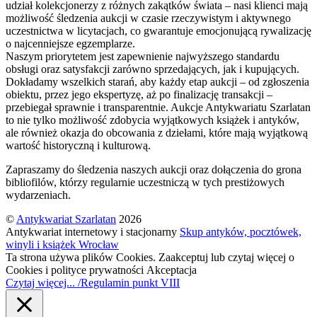
udział kolekcjonerzy z różnych zakątków świata – nasi klienci mają
możliwość śledzenia aukcji w czasie rzeczywistym i aktywnego
uczestnictwa w licytacjach, co gwarantuje emocjonującą rywalizację
o najcenniejsze egzemplarze.
Naszym priorytetem jest zapewnienie najwyższego standardu
obsługi oraz satysfakcji zarówno sprzedających, jak i kupujących.
Dokładamy wszelkich starań, aby każdy etap aukcji – od zgłoszenia
obiektu, przez jego ekspertyzę, aż po finalizację transakcji –
przebiegał sprawnie i transparentnie. Aukcje Antykwariatu Szarlatan
to nie tylko możliwość zdobycia wyjątkowych książek i antyków,
ale również okazja do obcowania z dziełami, które mają wyjątkową
wartość historyczną i kulturową.
Zapraszamy do śledzenia naszych aukcji oraz dołączenia do grona
bibliofilów, którzy regularnie uczestniczą w tych prestiżowych
wydarzeniach.
©
Antykwariat Szarlatan
2026
Antykwariat internetowy i stacjonarny
Skup antyków, pocztówek,
winyli i książek Wrocław
Ta strona używa plików Cookies. Zaakceptuj lub czytaj więcej o
Cookies i polityce prywatności
Akceptacja
Czytaj więcej... /Regulamin punkt VIII