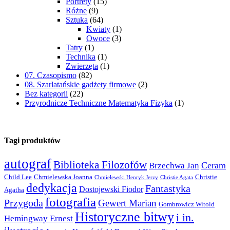
Portrety
(15)
Różne
(9)
Sztuka
(64)
Kwiaty
(1)
Owoce
(3)
Tatry
(1)
Technika
(1)
Zwierzęta
(1)
07. Czasopismo
(82)
08. Szarlatańskie gadżety firmowe
(2)
Bez kategorii
(22)
Przyrodnicze Techniczne Matematyka Fizyka
(1)
Tagi produktów
autograf
Biblioteka Filozofów
Ceram
Brzechwa Jan
Child Lee
Chmielewska Joanna
Christie
Chmielewski Henryk Jerzy
Christie Agata
dedykacja
Fantastyka
Dostojewski Fiodor
Agatha
fotografia
Przygoda
Gewert Marian
Gombrowicz Witold
Historyczne bitwy
i in.
Hemingway Ernest