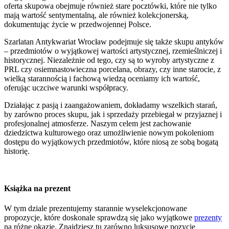
oferta skupowa obejmuje również stare pocztówki, które nie tylko
mają wartość sentymentalną, ale również kolekcjonerską,
dokumentując życie w przedwojennej Polsce.
Szarlatan Antykwariat Wrocław podejmuje się także skupu antyków
– przedmiotów o wyjątkowej wartości artystycznej, rzemieślniczej i
historycznej. Niezależnie od tego, czy są to wyroby artystyczne z
PRL czy osiemnastowieczna porcelana, obrazy, czy inne starocie, z
wielką starannością i fachową wiedzą oceniamy ich wartość,
oferując uczciwe warunki współpracy.
Działając z pasją i zaangażowaniem, dokładamy wszelkich starań,
by zarówno proces skupu, jak i sprzedaży przebiegał w przyjaznej i
profesjonalnej atmosferze. Naszym celem jest zachowanie
dziedzictwa kulturowego oraz umożliwienie nowym pokoleniom
dostępu do wyjątkowych przedmiotów, które niosą ze sobą bogatą
historię.
Książka na prezent
W tym dziale prezentujemy starannie wyselekcjonowane
propozycje, które doskonale sprawdzą się jako wyjątkowe
prezenty
na różne okazje. Znajdziesz tu zarówno luksusowe pozycje