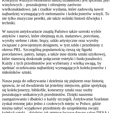
Kolejnym ważnym elementem naszej działalności jest sprzedaż płyt
winylowych – poszukujemy i oferujemy zarówno
wielkonakładowe, jak i rzadkie wydania, które zadowolą nawet
najbardziej wymagających melomanów i kolekcjonerów winyli. To
nie tylko muzyczne perełki, ale także nośniki historii dźwięku i
techniki.
W naszym antykwariacie znajdą Państwo także szeroki wybór
antyków i staroci, które obejmują m.in. malarstwo, porcelanę,
wyroby srebrne i złote, brązy, szkło artystyczne oraz wyroby
związane z powojennym designem, w tym szkło i przedmioty z
okresu PRL. Szczególną popularnością cieszą się figurki
porcelanowe, patery, lampy, a także inne dzieła sztuki użytkowej,
które stanowią doskonałe połączenie estetyki i funkcjonalności.
Każdy z tych przedmiotów jest wybierany z wielką uwagą, by
spełniać oczekiwania najbardziej wymagających kolekcjonerów i
miłośników sztuki.
Nasza pasja do odkrywania i dzielenia się pięknem oraz historią
sprawia, że od dwudziestu lat jesteśmy miejscem, gdzie spotykają
się kolekcjonerzy, bibliofile, koneserzy sztuki oraz osoby
poszukujące unikatowych przedmiotów. Dzięki naszemu
zaangażowaniu i dbałości o każdy szczegół, Antykwariat Szarlatan
zyskał renomę jako jedno z czołowych miejsc w Polsce, gdzie
można nabyć wyjątkowe przedmioty do uzupełnienia swojej
kolekcji sztuki – działając jak miejsce łączące dawny salon DESA i