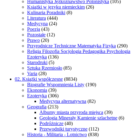
Humanistyka Jęzkoznawstwo Polonistyka
(105)
Książki w języku niemieckim
(26)
Kulinaria Poradniki
(8)
Literatura
(444)
Medycyna
(24)
Poezja
(43)
Pozostałe
(12)
Prawo
(20)
Przyrodnicze Techniczne Matematyka Fizyka
(290)
Religia Filozofia Socjologia Pedagogika Psychologia
Ezoteryka
(136)
Starodruki
(5)
Sztuka Rzemiosło
(85)
Varia
(28)
02. Książki współczesne
(8834)
Biografie Wspomnienia Listy
(190)
Ekonomia
(39)
Ezoteryka
(306)
Medycyna alternatywna
(82)
Geografia
(213)
Albumy miasta przyroda miejsca
(39)
Geologia Minerały Kamienie szlachetne
(6)
Podróżnicze
(40)
Przewodniki turystyczne
(112)
Historia - Militaria - Lotnictwo
(838)