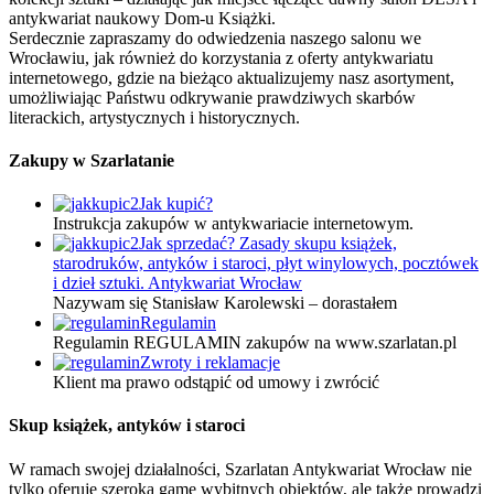
antykwariat naukowy Dom-u Książki.
Serdecznie zapraszamy do odwiedzenia naszego salonu we
Wrocławiu, jak również do korzystania z oferty antykwariatu
internetowego, gdzie na bieżąco aktualizujemy nasz asortyment,
umożliwiając Państwu odkrywanie prawdziwych skarbów
literackich, artystycznych i historycznych.
Zakupy w Szarlatanie
Jak kupić?
Instrukcja zakupów w antykwariacie internetowym.
Jak sprzedać? Zasady skupu książek,
starodruków, antyków i staroci, płyt winylowych, pocztówek
i dzieł sztuki. Antykwariat Wrocław
Nazywam się Stanisław Karolewski – dorastałem
Regulamin
Regulamin REGULAMIN zakupów na www.szarlatan.pl
Zwroty i reklamacje
Klient ma prawo odstąpić od umowy i zwrócić
Skup książek, antyków i staroci
W ramach swojej działalności, Szarlatan Antykwariat Wrocław nie
tylko oferuje szeroką gamę wybitnych obiektów, ale także prowadzi