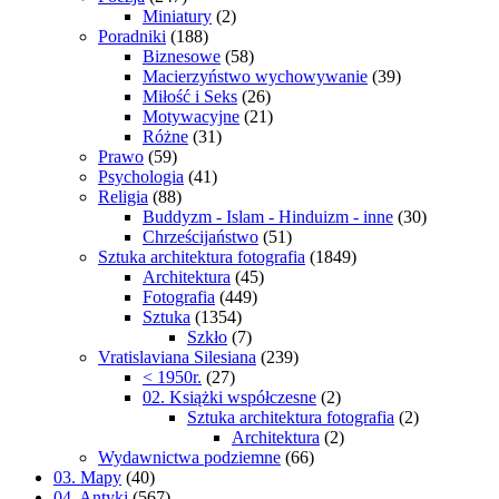
Miniatury
(2)
Poradniki
(188)
Biznesowe
(58)
Macierzyństwo wychowywanie
(39)
Miłość i Seks
(26)
Motywacyjne
(21)
Różne
(31)
Prawo
(59)
Psychologia
(41)
Religia
(88)
Buddyzm - Islam - Hinduizm - inne
(30)
Chrześcijaństwo
(51)
Sztuka architektura fotografia
(1849)
Architektura
(45)
Fotografia
(449)
Sztuka
(1354)
Szkło
(7)
Vratislaviana Silesiana
(239)
< 1950r.
(27)
02. Książki współczesne
(2)
Sztuka architektura fotografia
(2)
Architektura
(2)
Wydawnictwa podziemne
(66)
03. Mapy
(40)
04. Antyki
(567)