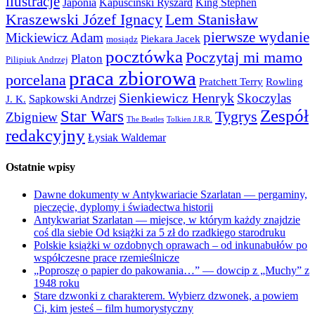
ilustracje
Japonia
Kapuściński Ryszard
King Stephen
Kraszewski Józef Ignacy
Lem Stanisław
pierwsze wydanie
Mickiewicz Adam
Piekara Jacek
mosiądz
pocztówka
Poczytaj mi mamo
Platon
Pilipiuk Andrzej
praca zbiorowa
porcelana
Pratchett Terry
Rowling
Sienkiewicz Henryk
Skoczylas
Sapkowski Andrzej
J. K.
Zespół
Star Wars
Tygrys
Zbigniew
The Beatles
Tolkien J.R.R.
redakcyjny
Łysiak Waldemar
Ostatnie wpisy
Dawne dokumenty w Antykwariacie Szarlatan — pergaminy,
pieczęcie, dyplomy i świadectwa historii
Antykwariat Szarlatan — miejsce, w którym każdy znajdzie
coś dla siebie Od książki za 5 zł do rzadkiego starodruku
Polskie książki w ozdobnych oprawach – od inkunabułów po
współczesne prace rzemieślnicze
„Poproszę o papier do pakowania…” — dowcip z „Muchy” z
1948 roku
Stare dzwonki z charakterem. Wybierz dzwonek, a powiem
Ci, kim jesteś – film humorystyczny