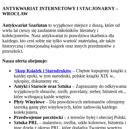
ANTYKWARIAT INTERNETOWY I STACJONARNY –
WROCŁAW
Antykwariat Szarlatan
to wyjątkowe miejsce z duszą, które od
wielu lat cieszy się zaufaniem miłośników literatury i
kolekcjonerów. Nasz antykwariat to prawdziwa skarbnica dla
każdego, kto ceni sobie nie tylko wartość materialną, ale także
historyczną i emocjonalną książek oraz innych przedmiotów z
przeszłości.
Nasza oferta obejmuje:
Skup Książek i Starodruków
– Chętnie kupujemy książki z
każdej epoki, w tym starodruki, polskie książki XIX w,.
rękopisy, dokumenty etc.
Antyki i Starocie oraz Sztuka
– Zapraszamy do odkrywania
wyjątkowych obrazów, rzeźb, porcelany, sreber, biżuterii etc.,
które wzbogacą każde wnętrze.
Płyty Winylowe
– Dla prawdziwych melomanów oferujemy
szeroką gamę płyt winylowych, które zadowolą każdego
kolekcjonera.
Przedwojenne pocztówki
– z terenów byłej i obecnej Polski.
Sztuka PRL
– malarstwo, rzeźba, szkło kolorowe, biżuteria i
inne dzieła z okresu PRL, które dodadzą Twojemu wnętrzu