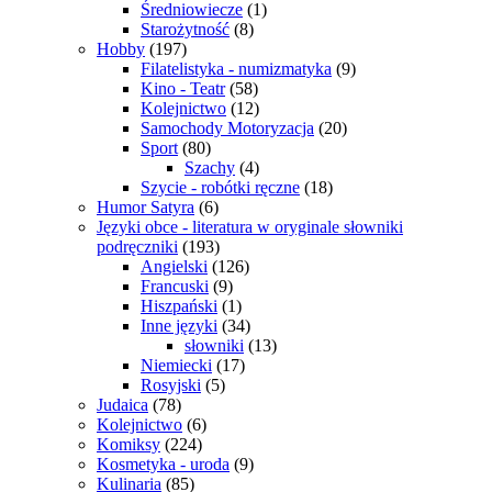
Średniowiecze
(1)
Starożytność
(8)
Hobby
(197)
Filatelistyka - numizmatyka
(9)
Kino - Teatr
(58)
Kolejnictwo
(12)
Samochody Motoryzacja
(20)
Sport
(80)
Szachy
(4)
Szycie - robótki ręczne
(18)
Humor Satyra
(6)
Języki obce - literatura w oryginale słowniki
podręczniki
(193)
Angielski
(126)
Francuski
(9)
Hiszpański
(1)
Inne języki
(34)
słowniki
(13)
Niemiecki
(17)
Rosyjski
(5)
Judaica
(78)
Kolejnictwo
(6)
Komiksy
(224)
Kosmetyka - uroda
(9)
Kulinaria
(85)