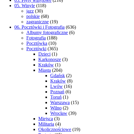
05. Płyty winylowe
(216)
05. Winyle
(118)
jazz
(30)
polskie
(68)
zagraniczne
(19)
06. Pocztówki i Fotografia
(636)
Albumy fotograficzne
(6)
Fotografia
(188)
Pocztówka
(10)
Pocztówki
(365)
Dzieci
(1)
Karkonosze
(3)
Kraków
(1)
Miasta
(204)
Gdańsk
(2)
Kraków
(8)
Lwów
(16)
Poznań
(6)
Toruń
(1)
Warszawa
(15)
Wilno
(2)
Wrocław
(39)
Miejsca
(3)
Militaria
(4)
Okolicznościowe
(19)