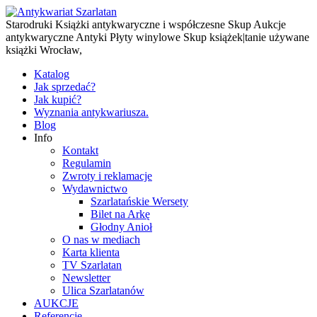
Starodruki Książki antykwaryczne i współczesne Skup Aukcje
antykwaryczne Antyki Płyty winylowe Skup książek|tanie używane
książki Wrocław,
Katalog
Jak sprzedać?
Jak kupić?
Wyznania antykwariusza.
Blog
Info
Kontakt
Regulamin
Zwroty i reklamacje
Wydawnictwo
Szarlatańskie Wersety
Bilet na Arkę
Głodny Anioł
O nas w mediach
Karta klienta
TV Szarlatan
Newsletter
Ulica Szarlatanów
AUKCJE
Referencje