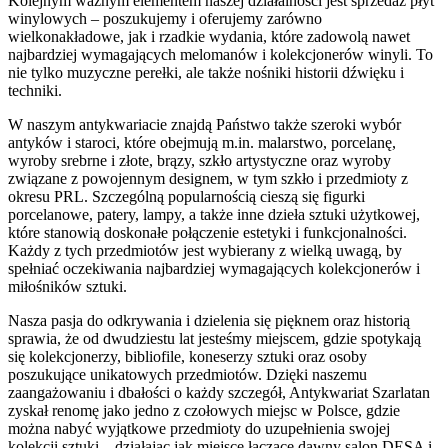
Kolejnym ważnym elementem naszej działalności jest sprzedaż płyt
winylowych – poszukujemy i oferujemy zarówno
wielkonakładowe, jak i rzadkie wydania, które zadowolą nawet
najbardziej wymagających melomanów i kolekcjonerów winyli. To
nie tylko muzyczne perełki, ale także nośniki historii dźwięku i
techniki.
W naszym antykwariacie znajdą Państwo także szeroki wybór
antyków i staroci, które obejmują m.in. malarstwo, porcelanę,
wyroby srebrne i złote, brązy, szkło artystyczne oraz wyroby
związane z powojennym designem, w tym szkło i przedmioty z
okresu PRL. Szczególną popularnością cieszą się figurki
porcelanowe, patery, lampy, a także inne dzieła sztuki użytkowej,
które stanowią doskonałe połączenie estetyki i funkcjonalności.
Każdy z tych przedmiotów jest wybierany z wielką uwagą, by
spełniać oczekiwania najbardziej wymagających kolekcjonerów i
miłośników sztuki.
Nasza pasja do odkrywania i dzielenia się pięknem oraz historią
sprawia, że od dwudziestu lat jesteśmy miejscem, gdzie spotykają
się kolekcjonerzy, bibliofile, koneserzy sztuki oraz osoby
poszukujące unikatowych przedmiotów. Dzięki naszemu
zaangażowaniu i dbałości o każdy szczegół, Antykwariat Szarlatan
zyskał renomę jako jedno z czołowych miejsc w Polsce, gdzie
można nabyć wyjątkowe przedmioty do uzupełnienia swojej
kolekcji sztuki – działając jak miejsce łączące dawny salon DESA i