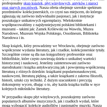
profesjonalny
skup książek, płyt winylowych, antyków i staroci
oraz starych pocztówek
. Nasza oferta obejmuje szerokie spektrum
przedmiotów kolekcjonerskich, co czyni nas miejscem, do którego
zgłaszają się zarówno indywidualni pasjonaci, jak i instytucje
poszukujące unikatowych egzemplarzy. Wielokrotnie
współpracowaliśmy z najsłynniejszymi polskimi bibliotekami i
muzeami – takimi jak: Zamek Królewski na Wawelu, Muzea
Narodowe, Muzeum Wojska Polskiego, Ossolineum, Biblioteka
Narodowa i in.
Skup książek, który prowadzimy we Wrocławiu, obejmuje zarówno
współczesne wydania literatury, jak i rzadkie, kolekcjonerskie tytuły.
Szczególnie cenne są dla nas księgozbiory profesorskie oraz
bibliofilskie, które często zawierają dzieła o unikalnej wartości
historycznej i naukowej. Jesteśmy zainteresowani zarówno
starodrukami i książka antykwaryczną jak i powojenną-współczesną
literaturą z różnych dziedzin: książkami popularnonaukowymi,
naukowymi, literaturą piękną, a także książkami z zakresu filozofii,
historii, sztuki czy techniki. Z dużym szacunkiem i precyzją
dokonujemy wycen, dbając o to, aby każda książka trafiła w ręce
kolejnych miłośników literatury.
W przypadku skupu płyt winylowych, poszukujemy zarówno
popularnych albumów muzycznych, jak i rzadkich wydań, które
mogą wzbogacić kolekcje audiofilów i pasjonatów muzyki. Nasza