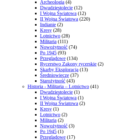
Archeologia
(4)
Dwudziestolecie
(12)
I Wojna Światowa
(12)
II Wojna Światowa
(220)
Indianie
(2)
Kresy
(28)
Lotnictwo
(28)
Militaria
(111)
Nowożytność
(74)
Po 1945
(93)
Przeglądowe
(134)
Rycerstwo Zakony rycerskie
(2)
Skarby Eksploracja
(13)
Średniowiecze
(37)
Starożytność
(43)
Historia - Militaria – Lotnictwo
(41)
Dwudziestolecie
(1)
I Wojna Światowa
(1)
II Wojna Światowa
(2)
Kresy
(1)
Lotnictwo
(2)
Militaria
(2)
Nowożytność
(3)
Po 1945
(1)
Przeglądowe
(17)