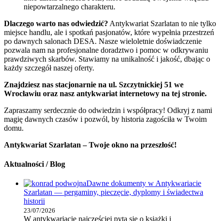
niepowtarzalnego charakteru.
Dlaczego warto nas odwiedzić?
Antykwariat Szarlatan to nie tylko
miejsce handlu, ale i spotkań pasjonatów, które wypełnia przestrzeń
po dawnych salonach DESA. Nasze wieloletnie doświadczenie
pozwala nam na profesjonalne doradztwo i pomoc w odkrywaniu
prawdziwych skarbów. Stawiamy na unikalność i jakość, dbając o
każdy szczegół naszej oferty.
Znajdziesz nas stacjonarnie na ul. Szczytnickiej 51 we
Wrocławiu oraz nasz antykwariat internetowy na tej stronie.
Zapraszamy serdecznie do odwiedzin i współpracy! Odkryj z nami
magię dawnych czasów i pozwól, by historia zagościła w Twoim
domu.
Antykwariat Szarlatan – Twoje okno na przeszłość!
Aktualności / Blog
Dawne dokumenty w Antykwariacie
Szarlatan — pergaminy, pieczęcie, dyplomy i świadectwa
historii
23/07/2026
W antykwariacie najczęściej pyta się o książki i