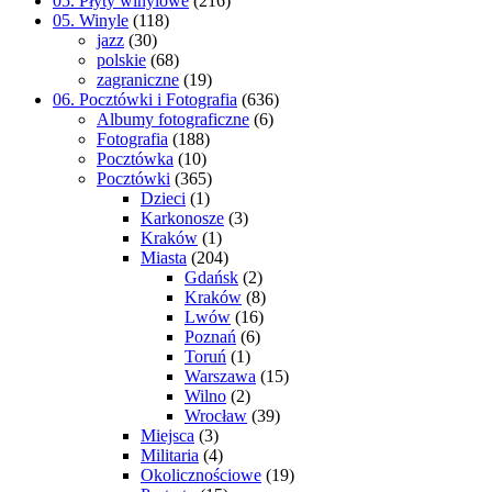
05. Płyty winylowe
(216)
05. Winyle
(118)
jazz
(30)
polskie
(68)
zagraniczne
(19)
06. Pocztówki i Fotografia
(636)
Albumy fotograficzne
(6)
Fotografia
(188)
Pocztówka
(10)
Pocztówki
(365)
Dzieci
(1)
Karkonosze
(3)
Kraków
(1)
Miasta
(204)
Gdańsk
(2)
Kraków
(8)
Lwów
(16)
Poznań
(6)
Toruń
(1)
Warszawa
(15)
Wilno
(2)
Wrocław
(39)
Miejsca
(3)
Militaria
(4)
Okolicznościowe
(19)