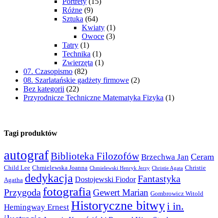
Portrety
(15)
Różne
(9)
Sztuka
(64)
Kwiaty
(1)
Owoce
(3)
Tatry
(1)
Technika
(1)
Zwierzęta
(1)
07. Czasopismo
(82)
08. Szarlatańskie gadżety firmowe
(2)
Bez kategorii
(22)
Przyrodnicze Techniczne Matematyka Fizyka
(1)
Tagi produktów
autograf
Biblioteka Filozofów
Ceram
Brzechwa Jan
Child Lee
Chmielewska Joanna
Christie
Chmielewski Henryk Jerzy
Christie Agata
dedykacja
Fantastyka
Dostojewski Fiodor
Agatha
fotografia
Przygoda
Gewert Marian
Gombrowicz Witold
Historyczne bitwy
i in.
Hemingway Ernest