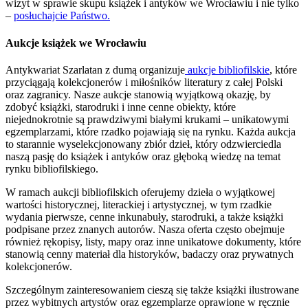
wizyt w sprawie skupu książek i antyków we Wrocławiu i nie tylko
–
posłuchajcie Państwo.
Aukcje książek we Wrocławiu
Antykwariat Szarlatan z dumą organizuje
aukcje bibliofilskie
, które
przyciągają kolekcjonerów i miłośników literatury z całej Polski
oraz zagranicy. Nasze aukcje stanowią wyjątkową okazję, by
zdobyć książki, starodruki i inne cenne obiekty, które
niejednokrotnie są prawdziwymi białymi krukami – unikatowymi
egzemplarzami, które rzadko pojawiają się na rynku. Każda aukcja
to starannie wyselekcjonowany zbiór dzieł, który odzwierciedla
naszą pasję do książek i antyków oraz głęboką wiedzę na temat
rynku bibliofilskiego.
W ramach aukcji bibliofilskich oferujemy dzieła o wyjątkowej
wartości historycznej, literackiej i artystycznej, w tym rzadkie
wydania pierwsze, cenne inkunabuły, starodruki, a także książki
podpisane przez znanych autorów. Nasza oferta często obejmuje
również rękopisy, listy, mapy oraz inne unikatowe dokumenty, które
stanowią cenny materiał dla historyków, badaczy oraz prywatnych
kolekcjonerów.
Szczególnym zainteresowaniem cieszą się także książki ilustrowane
przez wybitnych artystów oraz egzemplarze oprawione w ręcznie