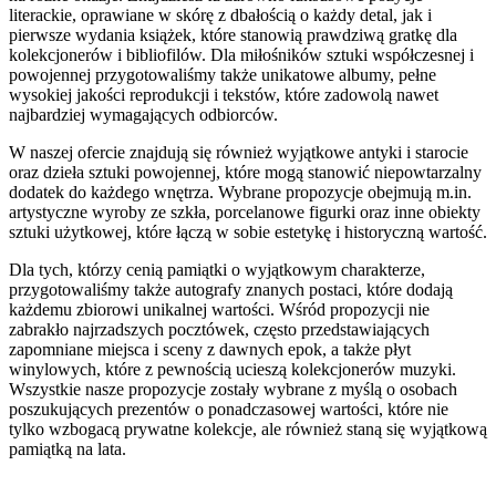
literackie, oprawiane w skórę z dbałością o każdy detal, jak i
pierwsze wydania książek, które stanowią prawdziwą gratkę dla
kolekcjonerów i bibliofilów. Dla miłośników sztuki współczesnej i
powojennej przygotowaliśmy także unikatowe albumy, pełne
wysokiej jakości reprodukcji i tekstów, które zadowolą nawet
najbardziej wymagających odbiorców.
W naszej ofercie znajdują się również wyjątkowe antyki i starocie
oraz dzieła sztuki powojennej, które mogą stanowić niepowtarzalny
dodatek do każdego wnętrza. Wybrane propozycje obejmują m.in.
artystyczne wyroby ze szkła, porcelanowe figurki oraz inne obiekty
sztuki użytkowej, które łączą w sobie estetykę i historyczną wartość.
Dla tych, którzy cenią pamiątki o wyjątkowym charakterze,
przygotowaliśmy także autografy znanych postaci, które dodają
każdemu zbiorowi unikalnej wartości. Wśród propozycji nie
zabrakło najrzadszych pocztówek, często przedstawiających
zapomniane miejsca i sceny z dawnych epok, a także płyt
winylowych, które z pewnością ucieszą kolekcjonerów muzyki.
Wszystkie nasze propozycje zostały wybrane z myślą o osobach
poszukujących prezentów o ponadczasowej wartości, które nie
tylko wzbogacą prywatne kolekcje, ale również staną się wyjątkową
pamiątką na lata.