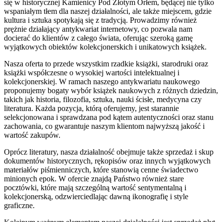
się w historycznej Kamienicy Pod Złotym Orłem, będącej nie tylko
wspaniałym tłem dla naszej działalności, ale także miejscem, gdzie
kultura i sztuka spotykają się z tradycją. Prowadzimy również
prężnie działający antykwariat internetowy, co pozwala nam
docierać do klientów z całego świata, oferując szeroką gamę
wyjątkowych obiektów kolekcjonerskich i unikatowych książek.
Nasza oferta to przede wszystkim rzadkie książki, starodruki oraz
książki współczesne o wysokiej wartości intelektualnej i
kolekcjonerskiej. W ramach naszego antykwariatu naukowego
proponujemy bogaty wybór książek naukowych z różnych dziedzin,
takich jak historia, filozofia, sztuka, nauki ścisłe, medycyna czy
literatura. Każda pozycja, którą oferujemy, jest starannie
selekcjonowana i sprawdzana pod kątem autentyczności oraz stanu
zachowania, co gwarantuje naszym klientom najwyższą jakość i
wartość zakupów.
Oprócz literatury, nasza działalność obejmuje także sprzedaż i skup
dokumentów historycznych, rękopisów oraz innych wyjątkowych
materiałów piśmienniczych, które stanowią cenne świadectwo
minionych epok. W ofercie znajdą Państwo również stare
pocztówki, które mają szczególną wartość sentymentalną i
kolekcjonerską, odzwierciedlając dawną ikonografię i style
graficzne.