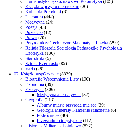
Humanistyka Jęzkoznawstwo Polonistyka
(105)
Książki w języku niemieckim
(26)
Kulinaria Poradniki
(8)
Literatura
(444)
Medycyna
(24)
Poezja
(43)
Pozostałe
(12)
Prawo
(20)
Przyrodnicze Techniczne Matematyka Fizyka
(290)
Religia Filozofia Socjologia Pedagogika Psychologia
Ezoteryka
(136)
Starodruki
(5)
Sztuka Rzemiosło
(85)
Varia
(28)
02. Książki współczesne
(8829)
Biografie Wspomnienia Listy
(190)
Ekonomia
(39)
Ezoteryka
(306)
Medycyna alternatywna
(82)
Geografia
(213)
Albumy miasta przyroda miejsca
(39)
Geologia Minerały Kamienie szlachetne
(6)
Podróżnicze
(40)
Przewodniki turystyczne
(112)
Historia - Militaria - Lotnictwo
(837)