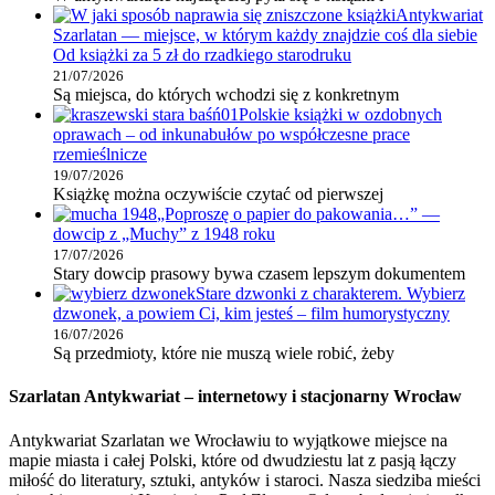
Antykwariat
Szarlatan — miejsce, w którym każdy znajdzie coś dla siebie
Od książki za 5 zł do rzadkiego starodruku
21/07/2026
Są miejsca, do których wchodzi się z konkretnym
Polskie książki w ozdobnych
oprawach – od inkunabułów po współczesne prace
rzemieślnicze
19/07/2026
Książkę można oczywiście czytać od pierwszej
„Poproszę o papier do pakowania…” —
dowcip z „Muchy” z 1948 roku
17/07/2026
Stary dowcip prasowy bywa czasem lepszym dokumentem
Stare dzwonki z charakterem. Wybierz
dzwonek, a powiem Ci, kim jesteś – film humorystyczny
16/07/2026
Są przedmioty, które nie muszą wiele robić, żeby
Szarlatan Antykwariat – internetowy i stacjonarny Wrocław
Antykwariat Szarlatan we Wrocławiu to wyjątkowe miejsce na
mapie miasta i całej Polski, które od dwudziestu lat z pasją łączy
miłość do literatury, sztuki, antyków i staroci. Nasza siedziba mieści