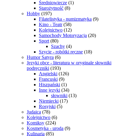
Średniowiecze
(1)
Starożytność
(8)
Hobby
(197)
Filatelistyka - numizmatyka
(9)
Kino - Teatr
(58)
Kolejnictwo
(12)
Samochody Motoryzacja
(20)
Sport
(80)
Szachy
(4)
Szycie - robótki ręczne
(18)
Humor Satyra
(6)
Języki obce - literatura w oryginale słowniki
podręczniki
(193)
Angielski
(126)
Francuski
(9)
Hiszpański
(1)
Inne języki
(34)
słowniki
(13)
Niemiecki
(17)
Rosyjski
(5)
Judaica
(78)
Kolejnictwo
(6)
Komiksy
(224)
Kosmetyka - uroda
(9)
Kulinaria
(85)