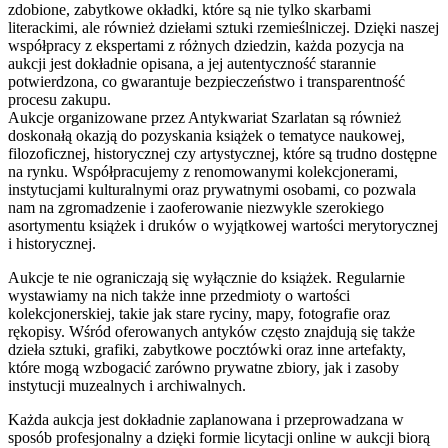
zdobione, zabytkowe okładki, które są nie tylko skarbami
literackimi, ale również dziełami sztuki rzemieślniczej. Dzięki naszej
współpracy z ekspertami z różnych dziedzin, każda pozycja na
aukcji jest dokładnie opisana, a jej autentyczność starannie
potwierdzona, co gwarantuje bezpieczeństwo i transparentność
procesu zakupu.
Aukcje organizowane przez Antykwariat Szarlatan są również
doskonałą okazją do pozyskania książek o tematyce naukowej,
filozoficznej, historycznej czy artystycznej, które są trudno dostępne
na rynku. Współpracujemy z renomowanymi kolekcjonerami,
instytucjami kulturalnymi oraz prywatnymi osobami, co pozwala
nam na zgromadzenie i zaoferowanie niezwykle szerokiego
asortymentu książek i druków o wyjątkowej wartości merytorycznej
i historycznej.
Aukcje te nie ograniczają się wyłącznie do książek. Regularnie
wystawiamy na nich także inne przedmioty o wartości
kolekcjonerskiej, takie jak stare ryciny, mapy, fotografie oraz
rękopisy. Wśród oferowanych antyków często znajdują się także
dzieła sztuki, grafiki, zabytkowe pocztówki oraz inne artefakty,
które mogą wzbogacić zarówno prywatne zbiory, jak i zasoby
instytucji muzealnych i archiwalnych.
Każda aukcja jest dokładnie zaplanowana i przeprowadzana w
sposób profesjonalny a dzięki formie licytacji online w aukcji biorą