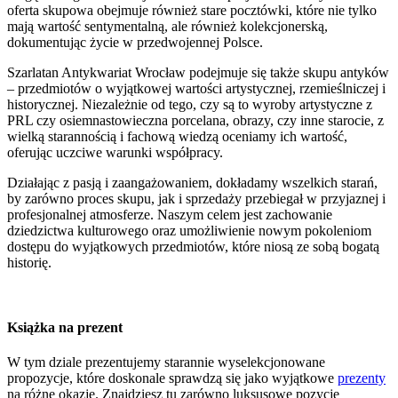
oferta skupowa obejmuje również stare pocztówki, które nie tylko
mają wartość sentymentalną, ale również kolekcjonerską,
dokumentując życie w przedwojennej Polsce.
Szarlatan Antykwariat Wrocław podejmuje się także skupu antyków
– przedmiotów o wyjątkowej wartości artystycznej, rzemieślniczej i
historycznej. Niezależnie od tego, czy są to wyroby artystyczne z
PRL czy osiemnastowieczna porcelana, obrazy, czy inne starocie, z
wielką starannością i fachową wiedzą oceniamy ich wartość,
oferując uczciwe warunki współpracy.
Działając z pasją i zaangażowaniem, dokładamy wszelkich starań,
by zarówno proces skupu, jak i sprzedaży przebiegał w przyjaznej i
profesjonalnej atmosferze. Naszym celem jest zachowanie
dziedzictwa kulturowego oraz umożliwienie nowym pokoleniom
dostępu do wyjątkowych przedmiotów, które niosą ze sobą bogatą
historię.
Książka na prezent
W tym dziale prezentujemy starannie wyselekcjonowane
propozycje, które doskonale sprawdzą się jako wyjątkowe
prezenty
na różne okazje. Znajdziesz tu zarówno luksusowe pozycje