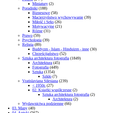
Miniatury
(2)
Poradniki
(188)
Biznesowe
(58)
Macierzyństwo wychowywanie
(39)
Miłość i Seks
(26)
Motywacyjne
(21)
Różne
(31)
Prawo
(59)
Psychologia
(39)
Religia
(89)
Buddyzm - Islam - Hinduizm - inne
(30)
Chrześcijaństwo
(52)
Sztuka architektura fotografia
(1849)
Architektura
(45)
Fotografia
(449)
Sztuka
(1354)
Szkło
(7)
Vratislaviana Silesiana
(239)
< 1950r.
(27)
02. Książki współczesne
(2)
Sztuka architektura fotografia
(2)
Architektura
(2)
Wydawnictwa podziemne
(66)
03. Mapy
(40)
04. Antyki
(567)