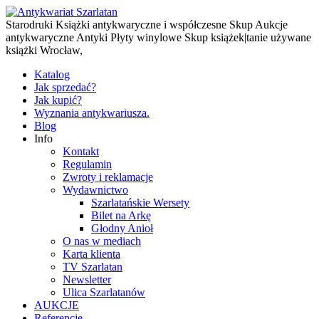
Starodruki Książki antykwaryczne i współczesne Skup Aukcje
antykwaryczne Antyki Płyty winylowe Skup książek|tanie używane
książki Wrocław,
Katalog
Jak sprzedać?
Jak kupić?
Wyznania antykwariusza.
Blog
Info
Kontakt
Regulamin
Zwroty i reklamacje
Wydawnictwo
Szarlatańskie Wersety
Bilet na Arkę
Głodny Anioł
O nas w mediach
Karta klienta
TV Szarlatan
Newsletter
Ulica Szarlatanów
AUKCJE
Referencje