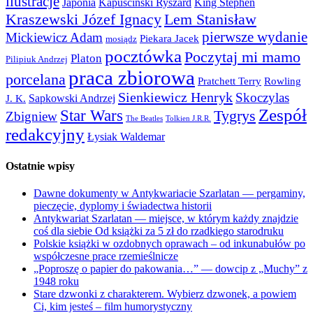
ilustracje
Japonia
Kapuściński Ryszard
King Stephen
Kraszewski Józef Ignacy
Lem Stanisław
pierwsze wydanie
Mickiewicz Adam
Piekara Jacek
mosiądz
pocztówka
Poczytaj mi mamo
Platon
Pilipiuk Andrzej
praca zbiorowa
porcelana
Pratchett Terry
Rowling
Sienkiewicz Henryk
Skoczylas
Sapkowski Andrzej
J. K.
Zespół
Star Wars
Tygrys
Zbigniew
The Beatles
Tolkien J.R.R.
redakcyjny
Łysiak Waldemar
Ostatnie wpisy
Dawne dokumenty w Antykwariacie Szarlatan — pergaminy,
pieczęcie, dyplomy i świadectwa historii
Antykwariat Szarlatan — miejsce, w którym każdy znajdzie
coś dla siebie Od książki za 5 zł do rzadkiego starodruku
Polskie książki w ozdobnych oprawach – od inkunabułów po
współczesne prace rzemieślnicze
„Poproszę o papier do pakowania…” — dowcip z „Muchy” z
1948 roku
Stare dzwonki z charakterem. Wybierz dzwonek, a powiem
Ci, kim jesteś – film humorystyczny