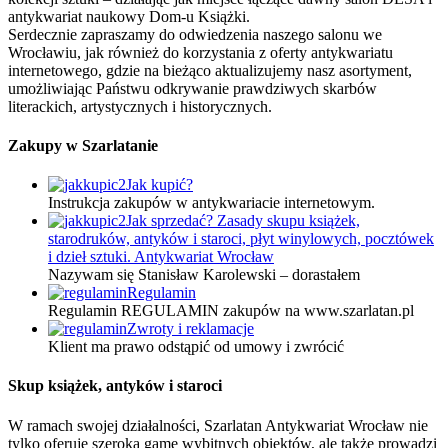
antykwariat naukowy Dom-u Książki.
Serdecznie zapraszamy do odwiedzenia naszego salonu we
Wrocławiu, jak również do korzystania z oferty antykwariatu
internetowego, gdzie na bieżąco aktualizujemy nasz asortyment,
umożliwiając Państwu odkrywanie prawdziwych skarbów
literackich, artystycznych i historycznych.
Zakupy w Szarlatanie
Jak kupić?
Instrukcja zakupów w antykwariacie internetowym.
Jak sprzedać? Zasady skupu książek,
starodruków, antyków i staroci, płyt winylowych, pocztówek
i dzieł sztuki. Antykwariat Wrocław
Nazywam się Stanisław Karolewski – dorastałem
Regulamin
Regulamin REGULAMIN zakupów na www.szarlatan.pl
Zwroty i reklamacje
Klient ma prawo odstąpić od umowy i zwrócić
Skup książek, antyków i staroci
W ramach swojej działalności, Szarlatan Antykwariat Wrocław nie
tylko oferuje szeroką gamę wybitnych obiektów, ale także prowadzi