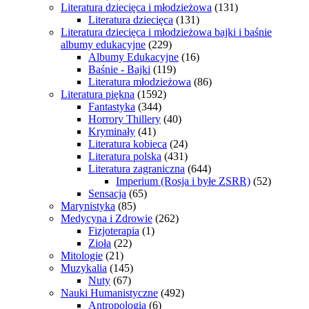
Literatura dziecięca i młodzieżowa
(131)
Literatura dziecięca
(131)
Literatura dziecięca i młodzieżowa bajki i baśnie
albumy edukacyjne
(229)
Albumy Edukacyjne
(16)
Baśnie - Bajki
(119)
Literatura młodzieżowa
(86)
Literatura piękna
(1592)
Fantastyka
(344)
Horrory Thillery
(40)
Kryminały
(41)
Literatura kobieca
(24)
Literatura polska
(431)
Literatura zagraniczna
(644)
Imperium (Rosja i byłe ZSRR)
(52)
Sensacja
(65)
Marynistyka
(85)
Medycyna i Zdrowie
(262)
Fizjoterapia
(1)
Zioła
(22)
Mitologie
(21)
Muzykalia
(145)
Nuty
(67)
Nauki Humanistyczne
(492)
Antropologia
(6)