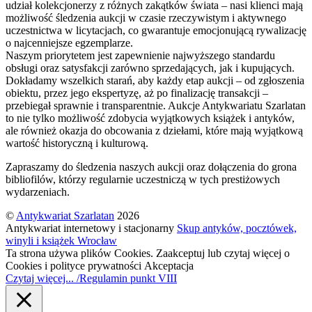
udział kolekcjonerzy z różnych zakątków świata – nasi klienci mają
możliwość śledzenia aukcji w czasie rzeczywistym i aktywnego
uczestnictwa w licytacjach, co gwarantuje emocjonującą rywalizację
o najcenniejsze egzemplarze.
Naszym priorytetem jest zapewnienie najwyższego standardu
obsługi oraz satysfakcji zarówno sprzedających, jak i kupujących.
Dokładamy wszelkich starań, aby każdy etap aukcji – od zgłoszenia
obiektu, przez jego ekspertyzę, aż po finalizację transakcji –
przebiegał sprawnie i transparentnie. Aukcje Antykwariatu Szarlatan
to nie tylko możliwość zdobycia wyjątkowych książek i antyków,
ale również okazja do obcowania z dziełami, które mają wyjątkową
wartość historyczną i kulturową.
Zapraszamy do śledzenia naszych aukcji oraz dołączenia do grona
bibliofilów, którzy regularnie uczestniczą w tych prestiżowych
wydarzeniach.
©
Antykwariat Szarlatan
2026
Antykwariat internetowy i stacjonarny
Skup antyków, pocztówek,
winyli i książek Wrocław
Ta strona używa plików Cookies. Zaakceptuj lub czytaj więcej o
Cookies i polityce prywatności
Akceptacja
Czytaj więcej... /Regulamin punkt VIII