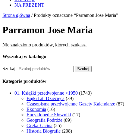
NA PREZENT
Strona główna
/ Produkty oznaczone “Parramon Jose Maria”
Parramon Jose Maria
Nie znaleziono produktów, których szukasz.
Wyszukaj w katalogu
Szukaj:
Szukaj
Kategorie produktów
01. Książki przedwojenne >1950
(1743)
Bajki Lit. Dziecięca
(39)
Czasopisma przedwojenne Gazety Kalendarze
(87)
Ekonomia
(16)
Encyklopedie Słowniki
(17)
Geografia Podróże
(89)
Greka Łacina
(25)
Historia Biografie
(208)