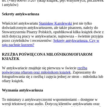
tel. (+48) 606-675-207 (skup książek, płyt winylowych, pocztówek
i antyków)
Sekrety antykwariusza
Właściciel antykwariatu
Stanisław Karolewski
jest nie tylko
doświadczonym antykwariuszem, ale także pisarzem, należy do
Stowarzyszenia Pisarzy Polskich, opublikował kilka książek dwie z
nich dotyczą pracy w antykwariacie, najnowsza – świetnie przyjęta
przez czytelników i recenzentów:
Sekrety antykwariusza. Czy w
raju pachnie kurzem?
RZEŹBA POŚWIĘCONA MIŁOŚNIKOM/OFIAROM
KSIAŻEK
W antykwariacie znajduje się pierwsza w świecie
rzeźba
poświęcona ofiarom oraz miłośnikom książek
. Zapraszamy do
fotografowania się z rzeźbą i zajęcia jednej ze stron – miłośnika lub
ofiary książek.
Wyznania antykwariusza
To miniatury z antykwarycznymi wspomnieniami – dostępne w
wersji tekstowej oraz audio. Dotyczą klientów antykwariatu oraz