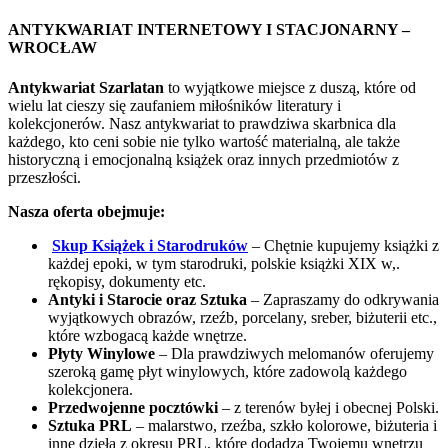
ANTYKWARIAT INTERNETOWY I STACJONARNY –
WROCŁAW
Antykwariat Szarlatan
to wyjątkowe miejsce z duszą, które od
wielu lat cieszy się zaufaniem miłośników literatury i
kolekcjonerów. Nasz antykwariat to prawdziwa skarbnica dla
każdego, kto ceni sobie nie tylko wartość materialną, ale także
historyczną i emocjonalną książek oraz innych przedmiotów z
przeszłości.
Nasza oferta obejmuje:
Skup Książek i Starodruków
– Chętnie kupujemy książki z
każdej epoki, w tym starodruki, polskie książki XIX w,.
rękopisy, dokumenty etc.
Antyki i Starocie oraz Sztuka
– Zapraszamy do odkrywania
wyjątkowych obrazów, rzeźb, porcelany, sreber, biżuterii etc.,
które wzbogacą każde wnętrze.
Płyty Winylowe
– Dla prawdziwych melomanów oferujemy
szeroką gamę płyt winylowych, które zadowolą każdego
kolekcjonera.
Przedwojenne pocztówki
– z terenów byłej i obecnej Polski.
Sztuka PRL
– malarstwo, rzeźba, szkło kolorowe, biżuteria i
inne dzieła z okresu PRL, które dodadzą Twojemu wnętrzu