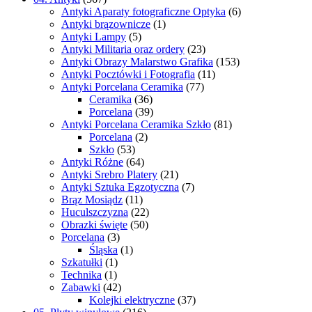
Antyki Aparaty fotograficzne Optyka
(6)
Antyki brązownicze
(1)
Antyki Lampy
(5)
Antyki Militaria oraz ordery
(23)
Antyki Obrazy Malarstwo Grafika
(153)
Antyki Pocztówki i Fotografia
(11)
Antyki Porcelana Ceramika
(77)
Ceramika
(36)
Porcelana
(39)
Antyki Porcelana Ceramika Szkło
(81)
Porcelana
(2)
Szkło
(53)
Antyki Różne
(64)
Antyki Srebro Platery
(21)
Antyki Sztuka Egzotyczna
(7)
Brąz Mosiądz
(11)
Huculszczyzna
(22)
Obrazki święte
(50)
Porcelana
(3)
Śląska
(1)
Szkatułki
(1)
Technika
(1)
Zabawki
(42)
Kolejki elektryczne
(37)