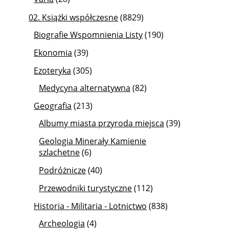
02. Książki współczesne
(8829)
Biografie Wspomnienia Listy
(190)
Ekonomia
(39)
Ezoteryka
(305)
Medycyna alternatywna
(82)
Geografia
(213)
Albumy miasta przyroda miejsca
(39)
Geologia Minerały Kamienie
szlachetne
(6)
Podróżnicze
(40)
Przewodniki turystyczne
(112)
Historia - Militaria - Lotnictwo
(838)
Archeologia
(4)