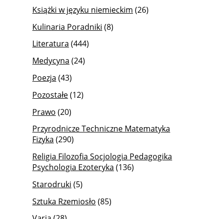
Książki w języku niemieckim
(26)
Kulinaria Poradniki
(8)
Literatura
(444)
Medycyna
(24)
Poezja
(43)
Pozostałe
(12)
Prawo
(20)
Przyrodnicze Techniczne Matematyka
Fizyka
(290)
Religia Filozofia Socjologia Pedagogika
Psychologia Ezoteryka
(136)
Starodruki
(5)
Sztuka Rzemiosło
(85)
Varia
(28)