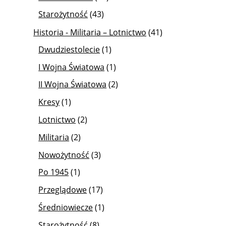
Starożytność
(43)
Historia - Militaria – Lotnictwo
(41)
Dwudziestolecie
(1)
I Wojna Światowa
(1)
II Wojna Światowa
(2)
Kresy
(1)
Lotnictwo
(2)
Militaria
(2)
Nowożytność
(3)
Po 1945
(1)
Przeglądowe
(17)
Średniowiecze
(1)
Starożytność
(8)