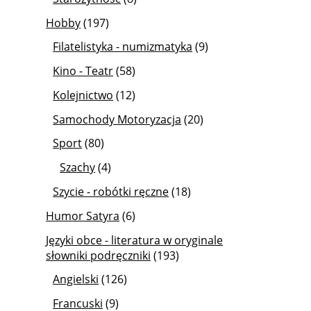
Hobby
(197)
Filatelistyka - numizmatyka
(9)
Kino - Teatr
(58)
Kolejnictwo
(12)
Samochody Motoryzacja
(20)
Sport
(80)
Szachy
(4)
Szycie - robótki ręczne
(18)
Humor Satyra
(6)
Języki obce - literatura w oryginale
słowniki podręczniki
(193)
Angielski
(126)
Francuski
(9)