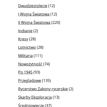
Dwudziestolecie
(12)
I Wojna Światowa
(12)
II Wojna Światowa
(220)
Indianie
(2)
Kresy
(28)
Lotnictwo
(28)
Militaria
(111)
Nowożytność
(74)
Po 1945
(93)
Przeglądowe
(135)
Rycerstwo Zakony rycerskie
(2)
Skarby Eksploracja
(13)
Średniowiecze
(37)