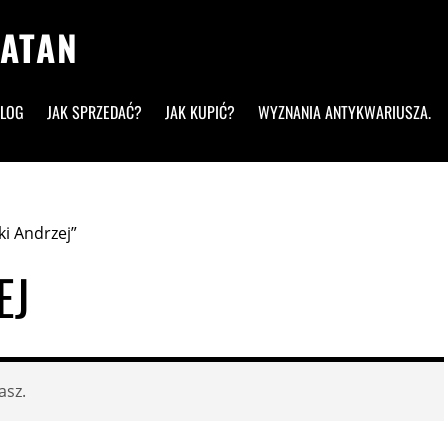
ALOG
JAK SPRZEDAĆ?
JAK KUPIĆ?
WYZNANIA ANTYKWARIUSZA.
i Andrzej”
EJ
asz.