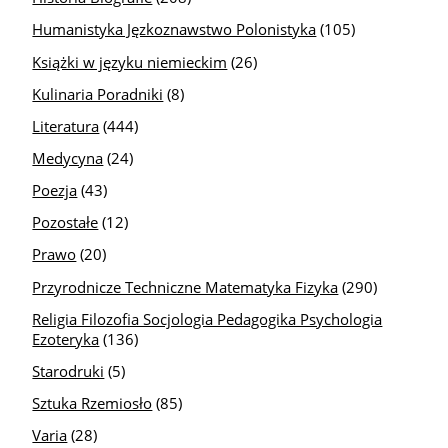
Humanistyka Jęzkoznawstwo Polonistyka
(105)
Książki w języku niemieckim
(26)
Kulinaria Poradniki
(8)
Literatura
(444)
Medycyna
(24)
Poezja
(43)
Pozostałe
(12)
Prawo
(20)
Przyrodnicze Techniczne Matematyka Fizyka
(290)
Religia Filozofia Socjologia Pedagogika Psychologia
Ezoteryka
(136)
Starodruki
(5)
Sztuka Rzemiosło
(85)
Varia
(28)