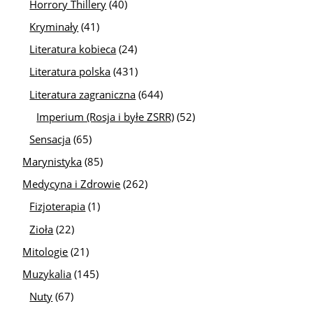
Horrory Thillery
(40)
Kryminały
(41)
Literatura kobieca
(24)
Literatura polska
(431)
Literatura zagraniczna
(644)
Imperium (Rosja i byłe ZSRR)
(52)
Sensacja
(65)
Marynistyka
(85)
Medycyna i Zdrowie
(262)
Fizjoterapia
(1)
Zioła
(22)
Mitologie
(21)
Muzykalia
(145)
Nuty
(67)