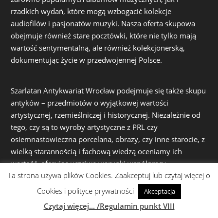
rzadkich wydań, które mogą wzbogacić kolekcje
audiofilów i pasjonatów muzyki. Nasza oferta skupowa
obejmuje również stare pocztówki, które nie tylko mają
wartość sentymentalną, ale również kolekcjonerską,
dokumentując życie w przedwojennej Polsce.
Szarlatan Antykwariat Wrocław podejmuje się także skupu
antyków – przedmiotów o wyjątkowej wartości
artystycznej, rzemieślniczej i historycznej. Niezależnie od
tego, czy są to wyroby artystyczne z PRL czy
osiemnastowieczna porcelana, obrazy, czy inne starocie, z
wielką starannością i fachową wiedzą oceniamy ich
wartość, oferując uczciwe warunki współpracy.
Ta strona używa plików Cookies. Zaakceptuj lub czytaj więcej o
Cookies i polityce prywatności
Akceptacja
Działając z pasją i zaangażowaniem, dokładamy wszelkich
Czytaj więcej... /Regulamin punkt VIII
starań, by zarówno proces skupu, jak i sprzedaży