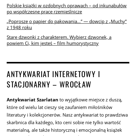
Polskie książki w ozdobnych oprawach – od inkunabułów
po współczesne prace rzemieślnicze
„Poproszę o papier do pakowania…” — dowcip z „Muchy”
z 1948 roku
Stare dzwonki z charakterem. Wybierz dzwonek, a
powiem Ci, kim jesteś – film humorystyczny
ANTYKWARIAT INTERNETOWY I
STACJONARNY – WROCŁAW
Antykwariat Szarlatan
to wyjątkowe miejsce z duszą,
które od wielu lat cieszy się zaufaniem miłośników
literatury i kolekcjonerów. Nasz antykwariat to prawdziwa
skarbnica dla każdego, kto ceni sobie nie tylko wartość
materialną, ale także historyczną i emocjonalną książek