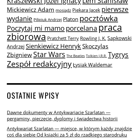
Lem Stanisław
Kraszewski Józef Ignacy
pierwsze
Mickiewicz Adam
Piekara Jacek
mosiądz
pocztówka
wydanie
Platon
Pilipiuk Andrzej
praca
Poczytaj mi mamo
porcelana
zbiorowa
Sapkowski
Pratchett Terry
Rowling J. K.
Sienkiewicz Henryk
Skoczylas
Andrzej
Star Wars
Tygrys
Zbigniew
The Beatles
Tolkien J.R.R.
Zespół redakcyjny
Łysiak Waldemar
OSTATNIE WPISY
Dawne dokumenty w Antykwariacie Szarlatan —
pergaminy, pieczęcie, dyplomy i świadectwa historii
Antykwariat Szarlatan — miejsce, w którym każdy znajdzie
coś dla siebie Od książki za 5 zł do rzadkiego starodruku