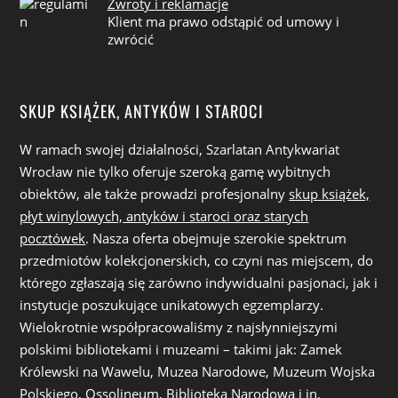
Zwroty i reklamacje
Klient ma prawo odstąpić od umowy i
zwrócić
SKUP KSIĄŻEK, ANTYKÓW I STAROCI
W ramach swojej działalności, Szarlatan Antykwariat
Wrocław nie tylko oferuje szeroką gamę wybitnych
obiektów, ale także prowadzi profesjonalny
skup książek,
płyt winylowych, antyków i staroci oraz starych
pocztówek
. Nasza oferta obejmuje szerokie spektrum
przedmiotów kolekcjonerskich, co czyni nas miejscem, do
którego zgłaszają się zarówno indywidualni pasjonaci, jak i
instytucje poszukujące unikatowych egzemplarzy.
Wielokrotnie współpracowaliśmy z najsłynniejszymi
polskimi bibliotekami i muzeami – takimi jak: Zamek
Królewski na Wawelu, Muzea Narodowe, Muzeum Wojska
Polskiego, Ossolineum, Biblioteka Narodowa i in.