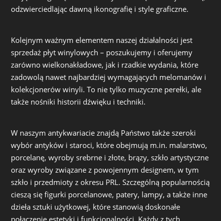
odzwierciedlając dawną ikonografię i style graficzne.
Kolejnym ważnym elementem naszej działalności jest
sprzedaż płyt winylowych – poszukujemy i oferujemy
zarówno wielkonakładowe, jak i rzadkie wydania, które
zadowolą nawet najbardziej wymagających melomanów i
kolekcjonerów winyli. To nie tylko muzyczne perełki, ale
także nośniki historii dźwięku i techniki.
W naszym antykwariacie znajdą Państwo także szeroki
wybór antyków i staroci, które obejmują m.in. malarstwo,
porcelanę, wyroby srebrne i złote, brązy, szkło artystyczne
oraz wyroby związane z powojennym designem, w tym
szkło i przedmioty z okresu PRL. Szczególną popularnością
cieszą się figurki porcelanowe, patery, lampy, a także inne
dzieła sztuki użytkowej, które stanowią doskonałe
połączenie estetyki i funkcjonalności. Każdy z tych