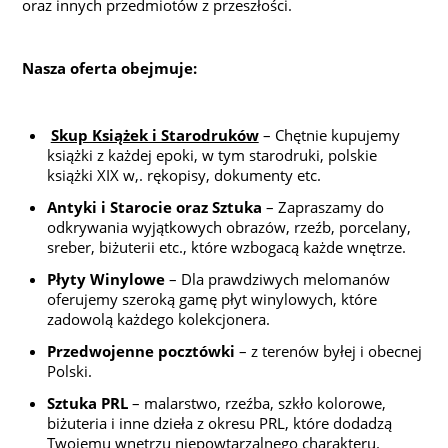
oraz innych przedmiotów z przeszłości.
Nasza oferta obejmuje:
Skup Książek i Starodruków
– Chętnie kupujemy
książki z każdej epoki, w tym starodruki, polskie
książki XIX w,. rękopisy, dokumenty etc.
Antyki i Starocie oraz Sztuka
– Zapraszamy do
odkrywania wyjątkowych obrazów, rzeźb, porcelany,
sreber, biżuterii etc., które wzbogacą każde wnętrze.
Płyty Winylowe
– Dla prawdziwych melomanów
oferujemy szeroką gamę płyt winylowych, które
zadowolą każdego kolekcjonera.
Przedwojenne pocztówki
– z terenów byłej i obecnej
Polski.
Sztuka PRL
– malarstwo, rzeźba, szkło kolorowe,
biżuteria i inne dzieła z okresu PRL, które dodadzą
Twojemu wnętrzu niepowtarzalnego charakteru.