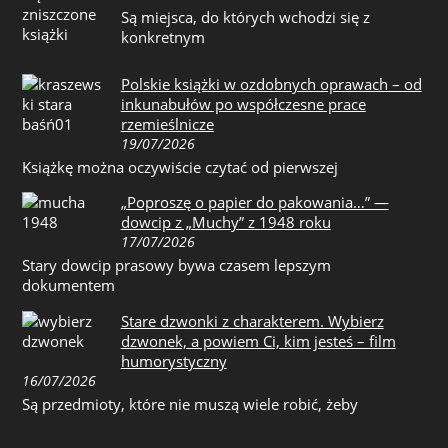
Są miejsca, do których wchodzi się z
konkretnym
Polskie książki w ozdobnych oprawach – od
inkunabułów po współczesne prace
rzemieślnicze
19/07/2026
Książkę można oczywiście czytać od pierwszej
„Poproszę o papier do pakowania…” —
dowcip z „Muchy” z 1948 roku
17/07/2026
Stary dowcip prasowy bywa czasem lepszym
dokumentem
Stare dzwonki z charakterem. Wybierz
dzwonek, a powiem Ci, kim jesteś – film
humorystyczny
16/07/2026
Są przedmioty, które nie muszą wiele robić, żeby