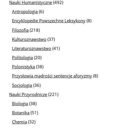
Nauki Humanistyczne
(492)
Antropologia
(6)
Encyklopedie Powszechne Leksykony
(8)
Filozofia
(218)
Kulturoznawstwo
(37)
Literaturoznawstwo
(41)
Politologia
(20)
Polonistyka
(38)
Przysłowia mądrości sentencje aforyzmy
(8)
Socjologia
(36)
Nauki Przyrodnicze
(221)
Biologia
(38)
Botanika
(51)
Chemia
(32)