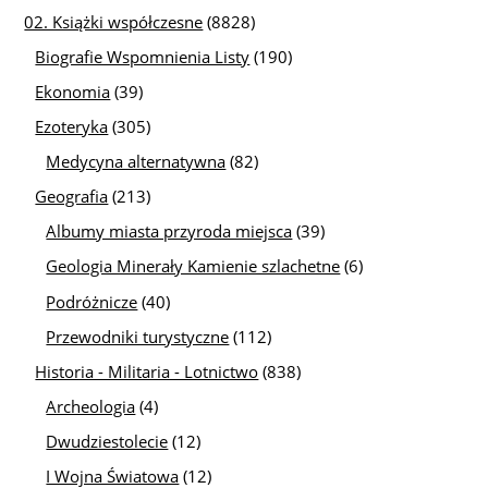
02. Książki współczesne
(8828)
Biografie Wspomnienia Listy
(190)
Ekonomia
(39)
Ezoteryka
(305)
Medycyna alternatywna
(82)
Geografia
(213)
Albumy miasta przyroda miejsca
(39)
Geologia Minerały Kamienie szlachetne
(6)
Podróżnicze
(40)
Przewodniki turystyczne
(112)
Historia - Militaria - Lotnictwo
(838)
Archeologia
(4)
Dwudziestolecie
(12)
I Wojna Światowa
(12)