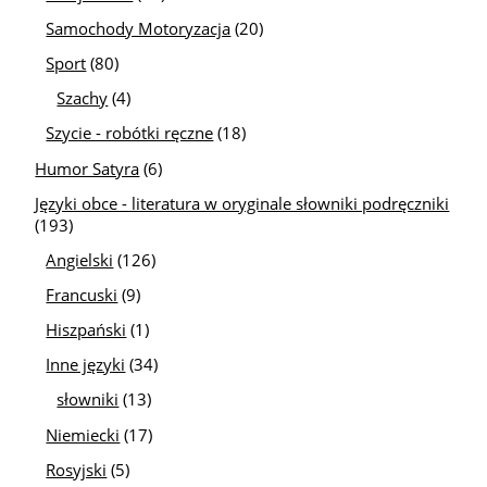
Samochody Motoryzacja
(20)
Sport
(80)
Szachy
(4)
Szycie - robótki ręczne
(18)
Humor Satyra
(6)
Języki obce - literatura w oryginale słowniki podręczniki
(193)
Angielski
(126)
Francuski
(9)
Hiszpański
(1)
Inne języki
(34)
słowniki
(13)
Niemiecki
(17)
Rosyjski
(5)