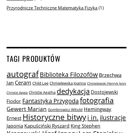
Przyrodnicze Techniczne Matematyka Fizyka
(1)
TAGI PRODUKTÓW
autograf
Biblioteka Filozofów
Brzechwa
Ceram
Jan
Child Lee
Chmielewska Joanna
Chmielewski Henryk Jerzy
dedykacja
Dostojewski
Christie Agatha
Christie Agata
fotografia
Fantastyka Przygoda
Fiodor
Gewert Marian
Hemingway
Gombrowicz Witold
Historyczne bitwy
i in.
ilustracje
Ernest
Japonia
Kapuściński Ryszard
King Stephen