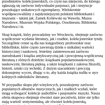
przedmiotów kolekcjonerskich, co czyni nas miejscem, do którego
zgłaszają się zarówno indywidualni pasjonaci, jak i instytucje
poszukujące unikatowych egzemplarzy. Wielokrotnie
współpracowaliśmy z najsłynniejszymi polskimi bibliotekami i
muzeami – takimi jak: Zamek Królewski na Wawelu, Muzea
Narodowe, Muzeum Wojska Polskiego, Ossolineum, Biblioteka
Narodowa i in.
Skup książek, który prowadzimy we Wrocławiu, obejmuje zarówno
współczesne wydania literatury, jak i rzadkie, kolekcjonerskie tytuły.
Szczególnie cenne są dla nas księgozbiory profesorskie oraz
bibliofilskie, które często zawierają dzieła o unikalnej wartości
historycznej i naukowej. Jesteśmy zainteresowani zarówno
starodrukami i książka antykwaryczną jak i powojenną-współczesną
literaturą z różnych dziedzin: książkami popularnonaukowymi,
naukowymi, literaturą piękną, a także książkami z zakresu filozofii,
historii, sztuki czy techniki. Z dużym szacunkiem i precyzją
dokonujemy wycen, dbając o to, aby każda książka trafiła w ręce
kolejnych miłośników literatury.
W przypadku skupu płyt winylowych, poszukujemy zarówno
popularnych albumów muzycznych, jak i rzadkich wydań, które
mogą wzbogacić kolekcje audiofilów i pasjonatów muzyki. Nasza
oferta skupowa obejmuje również stare pocztówki, które nie tylko
mają wartość sentymentalną, ale również kolekcjonerską,