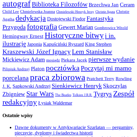
autograf
Biblioteka Filozofów
Ceram
Brzechwa Jan
Child Lee
Chmielewska Joanna
Christie
Chmielewski Henryk Jerzy
Christie Agata
dedykacja
Fantastyka
Dostojewski Fiodor
Agatha
fotografia
Przygoda
Gewert Marian
Gombrowicz Witold
Historyczne bitwy
i in.
Hemingway Ernest
ilustracje
Japonia
Kapuściński Ryszard
King Stephen
Kraszewski Józef Ignacy
Lem Stanisław
pierwsze wydanie
Mickiewicz Adam
Piekara Jacek
mosiądz
pocztówka
Poczytaj mi mamo
Platon
Pilipiuk Andrzej
praca zbiorowa
porcelana
Pratchett Terry
Rowling
Sienkiewicz Henryk
Skoczylas
Sapkowski Andrzej
J. K.
Zespół
Star Wars
Tygrys
Zbigniew
The Beatles
Tolkien J.R.R.
redakcyjny
Łysiak Waldemar
Ostatnie wpisy
Dawne dokumenty w Antykwariacie Szarlatan — pergaminy,
pieczęcie, dyplomy i świadectwa historii