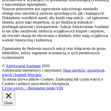
o najcenniejsze egzemplarze.
Naszym priorytetem jest zapewnienie najwyższego standardu
obsługi oraz satysfakcji zarówno sprzedających, jak i kupujących.
Dokładamy wszelkich starań, aby każdy etap aukcji – od zgłoszenia
obiektu, przez jego ekspertyzę, aż po finalizację transakcji –
przebiegał sprawnie i transparentnie. Aukcje Antykwariatu Szarlatan
to nie tylko możliwość zdobycia wyjątkowych książek i antyków,
ale również okazja do obcowania z dziełami, które mają wyjątkową
wartość historyczną i kulturową.
Zapraszamy do śledzenia naszych aukcji oraz dołączenia do grona
bibliofilów, którzy regularnie uczestniczą w tych prestiżowych
wydarzeniach.
©
Antykwariat Szarlatan
2026
Antykwariat internetowy i stacjonarny
Skup antyków, pocztówek,
winyli i książek Wrocław
Ta strona używa plików Cookies. Zaakceptuj lub czytaj więcej o
Cookies i polityce prywatności
Akceptacja
Czytaj więcej... /Regulamin punkt VIII
Close