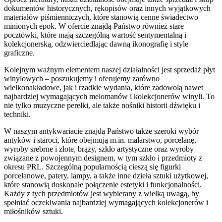
dokumentów historycznych, rękopisów oraz innych wyjątkowych
materiałów piśmienniczych, które stanowią cenne świadectwo
minionych epok. W ofercie znajdą Państwo również stare
pocztówki, które mają szczególną wartość sentymentalną i
kolekcjonerską, odzwierciedlając dawną ikonografię i style
graficzne.
Kolejnym ważnym elementem naszej działalności jest sprzedaż płyt
winylowych – poszukujemy i oferujemy zarówno
wielkonakładowe, jak i rzadkie wydania, które zadowolą nawet
najbardziej wymagających melomanów i kolekcjonerów winyli. To
nie tylko muzyczne perełki, ale także nośniki historii dźwięku i
techniki.
W naszym antykwariacie znajdą Państwo także szeroki wybór
antyków i staroci, które obejmują m.in. malarstwo, porcelanę,
wyroby srebrne i złote, brązy, szkło artystyczne oraz wyroby
związane z powojennym designem, w tym szkło i przedmioty z
okresu PRL. Szczególną popularnością cieszą się figurki
porcelanowe, patery, lampy, a także inne dzieła sztuki użytkowej,
które stanowią doskonałe połączenie estetyki i funkcjonalności.
Każdy z tych przedmiotów jest wybierany z wielką uwagą, by
spełniać oczekiwania najbardziej wymagających kolekcjonerów i
miłośników sztuki.