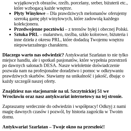
wyjątkowych obrazów, rzeźb, porcelany, sreber, biżuterii etc.,
które wzbogacą każde wnętrze.
Płyty Winylowe
– Dla prawdziwych melomanów oferujemy
szeroką gamę płyt winylowych, które zadowolą każdego
kolekcjonera.
Przedwojenne pocztówki
– z terenów byłej i obecnej Polski.
Sztuka PRL
– malarstwo, rzeźba, szkło kolorowe, biżuteria i
inne dzieła z okresu PRL, które dodadzą Twojemu wnętrzu
niepowtarzalnego charakteru.
Dlaczego warto nas odwiedzić?
Antykwariat Szarlatan to nie tylko
miejsce handlu, ale i spotkań pasjonatów, które wypełnia przestrzeń
po dawnych salonach DESA. Nasze wieloletnie doświadczenie
pozwala nam na profesjonalne doradztwo i pomoc w odkrywaniu
prawdziwych skarbów. Stawiamy na unikalność i jakość, dbając o
każdy szczegół naszej oferty.
Znajdziesz nas stacjonarnie na ul. Szczytnickiej 51 we
Wrocławiu oraz nasz antykwariat internetowy na tej stronie.
Zapraszamy serdecznie do odwiedzin i współpracy! Odkryj z nami
magię dawnych czasów i pozwól, by historia zagościła w Twoim
domu.
Antykwariat Szarlatan – Twoje okno na przeszłość!