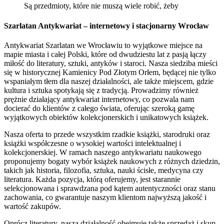
Są przedmioty, które nie muszą wiele robić, żeby
Szarlatan Antykwariat – internetowy i stacjonarny Wrocław
Antykwariat Szarlatan we Wrocławiu to wyjątkowe miejsce na
mapie miasta i całej Polski, które od dwudziestu lat z pasją łączy
miłość do literatury, sztuki, antyków i staroci. Nasza siedziba mieści
się w historycznej Kamienicy Pod Złotym Orłem, będącej nie tylko
wspaniałym tłem dla naszej działalności, ale także miejscem, gdzie
kultura i sztuka spotykają się z tradycją. Prowadzimy również
prężnie działający antykwariat internetowy, co pozwala nam
docierać do klientów z całego świata, oferując szeroką gamę
wyjątkowych obiektów kolekcjonerskich i unikatowych książek.
Nasza oferta to przede wszystkim rzadkie książki, starodruki oraz
książki współczesne o wysokiej wartości intelektualnej i
kolekcjonerskiej. W ramach naszego antykwariatu naukowego
proponujemy bogaty wybór książek naukowych z różnych dziedzin,
takich jak historia, filozofia, sztuka, nauki ścisłe, medycyna czy
literatura. Każda pozycja, którą oferujemy, jest starannie
selekcjonowana i sprawdzana pod kątem autentyczności oraz stanu
zachowania, co gwarantuje naszym klientom najwyższą jakość i
wartość zakupów.
Oprócz literatury, nasza działalność obejmuje także sprzedaż i skup