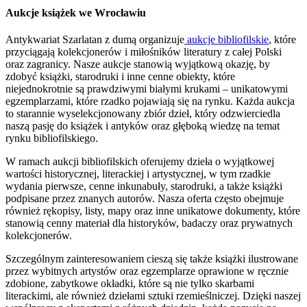
Aukcje książek we Wrocławiu
Antykwariat Szarlatan z dumą organizuje
aukcje bibliofilskie
, które
przyciągają kolekcjonerów i miłośników literatury z całej Polski
oraz zagranicy. Nasze aukcje stanowią wyjątkową okazję, by
zdobyć książki, starodruki i inne cenne obiekty, które
niejednokrotnie są prawdziwymi białymi krukami – unikatowymi
egzemplarzami, które rzadko pojawiają się na rynku. Każda aukcja
to starannie wyselekcjonowany zbiór dzieł, który odzwierciedla
naszą pasję do książek i antyków oraz głęboką wiedzę na temat
rynku bibliofilskiego.
W ramach aukcji bibliofilskich oferujemy dzieła o wyjątkowej
wartości historycznej, literackiej i artystycznej, w tym rzadkie
wydania pierwsze, cenne inkunabuły, starodruki, a także książki
podpisane przez znanych autorów. Nasza oferta często obejmuje
również rękopisy, listy, mapy oraz inne unikatowe dokumenty, które
stanowią cenny materiał dla historyków, badaczy oraz prywatnych
kolekcjonerów.
Szczególnym zainteresowaniem cieszą się także książki ilustrowane
przez wybitnych artystów oraz egzemplarze oprawione w ręcznie
zdobione, zabytkowe okładki, które są nie tylko skarbami
literackimi, ale również dziełami sztuki rzemieślniczej. Dzięki naszej