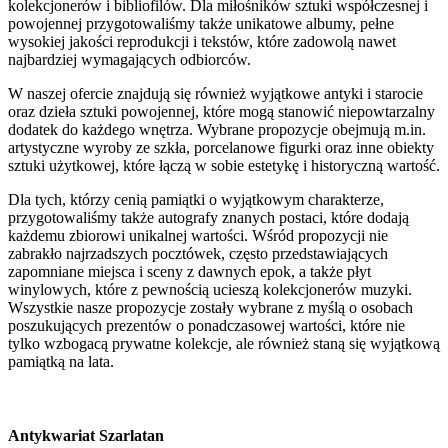
kolekcjonerów i bibliofilów. Dla miłośników sztuki współczesnej i
powojennej przygotowaliśmy także unikatowe albumy, pełne
wysokiej jakości reprodukcji i tekstów, które zadowolą nawet
najbardziej wymagających odbiorców.
W naszej ofercie znajdują się również wyjątkowe antyki i starocie
oraz dzieła sztuki powojennej, które mogą stanowić niepowtarzalny
dodatek do każdego wnętrza. Wybrane propozycje obejmują m.in.
artystyczne wyroby ze szkła, porcelanowe figurki oraz inne obiekty
sztuki użytkowej, które łączą w sobie estetykę i historyczną wartość.
Dla tych, którzy cenią pamiątki o wyjątkowym charakterze,
przygotowaliśmy także autografy znanych postaci, które dodają
każdemu zbiorowi unikalnej wartości. Wśród propozycji nie
zabrakło najrzadszych pocztówek, często przedstawiających
zapomniane miejsca i sceny z dawnych epok, a także płyt
winylowych, które z pewnością ucieszą kolekcjonerów muzyki.
Wszystkie nasze propozycje zostały wybrane z myślą o osobach
poszukujących prezentów o ponadczasowej wartości, które nie
tylko wzbogacą prywatne kolekcje, ale również staną się wyjątkową
pamiątką na lata.
Antykwariat Szarlatan