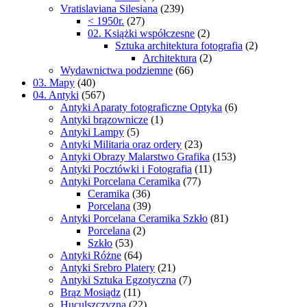
Vratislaviana Silesiana
(239)
< 1950r.
(27)
02. Książki współczesne
(2)
Sztuka architektura fotografia
(2)
Architektura
(2)
Wydawnictwa podziemne
(66)
03. Mapy
(40)
04. Antyki
(567)
Antyki Aparaty fotograficzne Optyka
(6)
Antyki brązownicze
(1)
Antyki Lampy
(5)
Antyki Militaria oraz ordery
(23)
Antyki Obrazy Malarstwo Grafika
(153)
Antyki Pocztówki i Fotografia
(11)
Antyki Porcelana Ceramika
(77)
Ceramika
(36)
Porcelana
(39)
Antyki Porcelana Ceramika Szkło
(81)
Porcelana
(2)
Szkło
(53)
Antyki Różne
(64)
Antyki Srebro Platery
(21)
Antyki Sztuka Egzotyczna
(7)
Brąz Mosiądz
(11)
Huculszczyzna
(22)