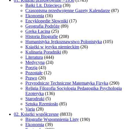
01. Książki przedwojenne >1950
(1743)
Bajki Lit. Dziecięca
(39)
Czasopisma przedwojenne Gazety Kalendarze
(87)
Ekonomia
(16)
Encyklopedie Słowniki
(17)
Geografia Podróże
(89)
Greka Łacina
(25)
Historia Biografie
(208)
Humanistyka Jęzkoznawstwo Polonistyka
(105)
Książki w języku niemieckim
(26)
Kulinaria Poradniki
(8)
Literatura
(444)
Medycyna
(24)
Poezja
(43)
Pozostałe
(12)
Prawo
(20)
Przyrodnicze Techniczne Matematyka Fizyka
(290)
Religia Filozofia Socjologia Pedagogika Psychologia
Ezoteryka
(136)
Starodruki
(5)
Sztuka Rzemiosło
(85)
Varia
(28)
02. Książki współczesne
(8833)
Biografie Wspomnienia Listy
(190)
Ekonomia
(39)