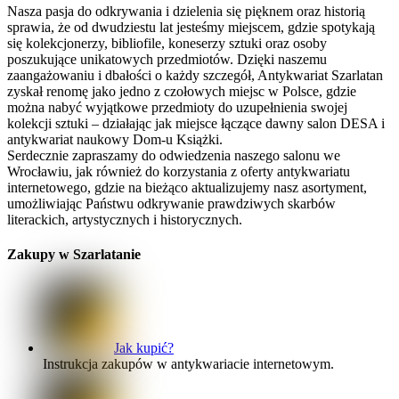
Nasza pasja do odkrywania i dzielenia się pięknem oraz historią
sprawia, że od dwudziestu lat jesteśmy miejscem, gdzie spotykają
się kolekcjonerzy, bibliofile, koneserzy sztuki oraz osoby
poszukujące unikatowych przedmiotów. Dzięki naszemu
zaangażowaniu i dbałości o każdy szczegół, Antykwariat Szarlatan
zyskał renomę jako jedno z czołowych miejsc w Polsce, gdzie
można nabyć wyjątkowe przedmioty do uzupełnienia swojej
kolekcji sztuki – działając jak miejsce łączące dawny salon DESA i
antykwariat naukowy Dom-u Książki.
Serdecznie zapraszamy do odwiedzenia naszego salonu we
Wrocławiu, jak również do korzystania z oferty antykwariatu
internetowego, gdzie na bieżąco aktualizujemy nasz asortyment,
umożliwiając Państwu odkrywanie prawdziwych skarbów
literackich, artystycznych i historycznych.
Zakupy w Szarlatanie
Jak kupić?
Instrukcja zakupów w antykwariacie internetowym.