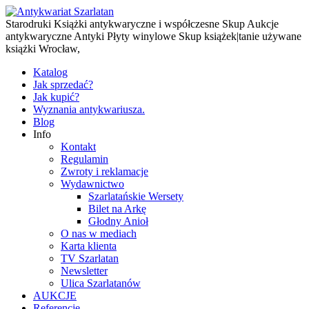
Starodruki Książki antykwaryczne i współczesne Skup Aukcje
antykwaryczne Antyki Płyty winylowe Skup książek|tanie używane
książki Wrocław,
Katalog
Jak sprzedać?
Jak kupić?
Wyznania antykwariusza.
Blog
Info
Kontakt
Regulamin
Zwroty i reklamacje
Wydawnictwo
Szarlatańskie Wersety
Bilet na Arkę
Głodny Anioł
O nas w mediach
Karta klienta
TV Szarlatan
Newsletter
Ulica Szarlatanów
AUKCJE
Referencje