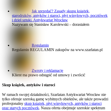
Jak sprzedać? Zasady skupu książek,
starodruków, antyków i staroci, płyt winylowych, pocztówek
i dzieł sztuki. Antykwariat Wrocław
Nazywam się Stanisław Karolewski – dorastałem
Regulamin
Regulamin REGULAMIN zakupów na www.szarlatan.pl
Zwroty i reklamacje
Klient ma prawo odstąpić od umowy i zwrócić
Skup książek, antyków i staroci
W ramach swojej działalności, Szarlatan Antykwariat Wrocław nie
tylko oferuje szeroką gamę wybitnych obiektów, ale także prowadzi
profesjonalny
skup książek, płyt winylowych, antyków i staroci
oraz starych pocztówek
. Nasza oferta obejmuje szerokie spektrum