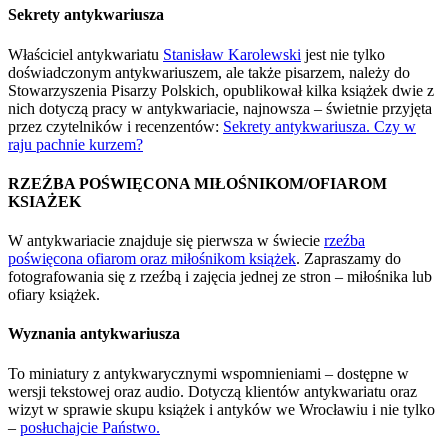
Sekrety antykwariusza
Właściciel antykwariatu
Stanisław Karolewski
jest nie tylko
doświadczonym antykwariuszem, ale także pisarzem, należy do
Stowarzyszenia Pisarzy Polskich, opublikował kilka książek dwie z
nich dotyczą pracy w antykwariacie, najnowsza – świetnie przyjęta
przez czytelników i recenzentów:
Sekrety antykwariusza. Czy w
raju pachnie kurzem?
RZEŹBA POŚWIĘCONA MIŁOŚNIKOM/OFIAROM
KSIAŻEK
W antykwariacie znajduje się pierwsza w świecie
rzeźba
poświęcona ofiarom oraz miłośnikom książek
. Zapraszamy do
fotografowania się z rzeźbą i zajęcia jednej ze stron – miłośnika lub
ofiary książek.
Wyznania antykwariusza
To miniatury z antykwarycznymi wspomnieniami – dostępne w
wersji tekstowej oraz audio. Dotyczą klientów antykwariatu oraz
wizyt w sprawie skupu książek i antyków we Wrocławiu i nie tylko
–
posłuchajcie Państwo.