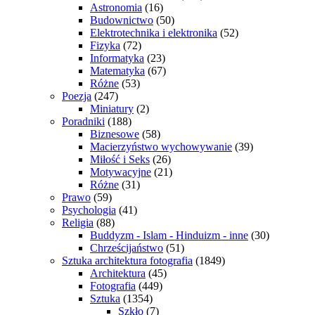
Astronomia
(16)
Budownictwo
(50)
Elektrotechnika i elektronika
(52)
Fizyka
(72)
Informatyka
(23)
Matematyka
(67)
Różne
(53)
Poezja
(247)
Miniatury
(2)
Poradniki
(188)
Biznesowe
(58)
Macierzyństwo wychowywanie
(39)
Miłość i Seks
(26)
Motywacyjne
(21)
Różne
(31)
Prawo
(59)
Psychologia
(41)
Religia
(88)
Buddyzm - Islam - Hinduizm - inne
(30)
Chrześcijaństwo
(51)
Sztuka architektura fotografia
(1849)
Architektura
(45)
Fotografia
(449)
Sztuka
(1354)
Szkło
(7)