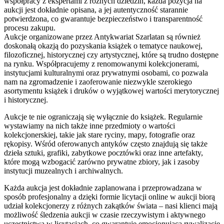
współpracy z ekspertami z różnych dziedzin, każda pozycja na
aukcji jest dokładnie opisana, a jej autentyczność starannie
potwierdzona, co gwarantuje bezpieczeństwo i transparentność
procesu zakupu.
Aukcje organizowane przez Antykwariat Szarlatan są również
doskonałą okazją do pozyskania książek o tematyce naukowej,
filozoficznej, historycznej czy artystycznej, które są trudno dostępne
na rynku. Współpracujemy z renomowanymi kolekcjonerami,
instytucjami kulturalnymi oraz prywatnymi osobami, co pozwala
nam na zgromadzenie i zaoferowanie niezwykle szerokiego
asortymentu książek i druków o wyjątkowej wartości merytorycznej
i historycznej.
Aukcje te nie ograniczają się wyłącznie do książek. Regularnie
wystawiamy na nich także inne przedmioty o wartości
kolekcjonerskiej, takie jak stare ryciny, mapy, fotografie oraz
rękopisy. Wśród oferowanych antyków często znajdują się także
dzieła sztuki, grafiki, zabytkowe pocztówki oraz inne artefakty,
które mogą wzbogacić zarówno prywatne zbiory, jak i zasoby
instytucji muzealnych i archiwalnych.
Każda aukcja jest dokładnie zaplanowana i przeprowadzana w
sposób profesjonalny a dzięki formie licytacji online w aukcji biorą
udział kolekcjonerzy z różnych zakątków świata – nasi klienci mają
możliwość śledzenia aukcji w czasie rzeczywistym i aktywnego
uczestnictwa w licytacjach, co gwarantuje emocjonującą rywalizację