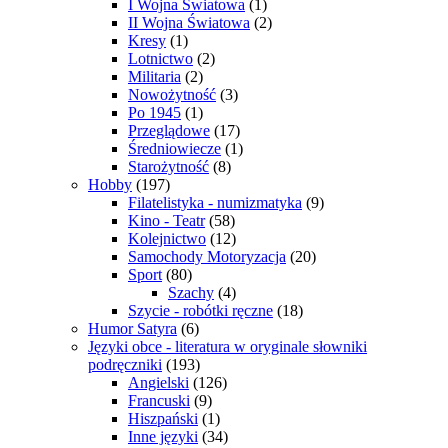
I Wojna Światowa
(1)
II Wojna Światowa
(2)
Kresy
(1)
Lotnictwo
(2)
Militaria
(2)
Nowożytność
(3)
Po 1945
(1)
Przeglądowe
(17)
Średniowiecze
(1)
Starożytność
(8)
Hobby
(197)
Filatelistyka - numizmatyka
(9)
Kino - Teatr
(58)
Kolejnictwo
(12)
Samochody Motoryzacja
(20)
Sport
(80)
Szachy
(4)
Szycie - robótki ręczne
(18)
Humor Satyra
(6)
Języki obce - literatura w oryginale słowniki
podręczniki
(193)
Angielski
(126)
Francuski
(9)
Hiszpański
(1)
Inne języki
(34)