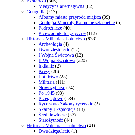
Ezoteryka
(306)
Medycyna alternatywna
(82)
Geografia
(213)
Albumy miasta przyroda miejsca
(39)
Geologia Minerały Kamienie szlachetne
(6)
Podróżnicze
(40)
Przewodniki turystyczne
(112)
Historia - Militaria - Lotnictwo
(838)
Archeologia
(4)
Dwudziestolecie
(12)
I Wojna Światowa
(12)
II Wojna Światowa
(220)
Indianie
(2)
Kresy
(28)
Lotnictwo
(28)
Militaria
(111)
Nowożytność
(74)
Po 1945
(93)
Przeglądowe
(134)
Rycerstwo Zakony rycerskie
(2)
Skarby Eksploracja
(13)
Średniowiecze
(37)
Starożytność
(44)
Historia - Militaria – Lotnictwo
(41)
Dwudziestolecie
(1)