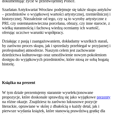
dokumentując życie w przedwojennej Polsce.
Szarlatan Antykwariat Wrocław podejmuje się także skupu antyków
– przedmiotów o wyjątkowej wartości artystycznej, rzemieślniczej i
historycznej. Niezależnie od tego, czy są to wyroby artystyczne z
PRL czy osiemnastowieczna porcelana, obrazy, czy inne starocie, z
wielką starannością i fachową wiedzą oceniamy ich wartość,
oferując uczciwe warunki współpracy.
Działając z pasją i zaangażowaniem, dokładamy wszelkich starań,
by zarówno proces skupu, jak i sprzedaży przebiegał w przyjaznej i
profesjonalnej atmosferze. Naszym celem jest zachowanie
dziedzictwa kulturowego oraz umożliwienie nowym pokoleniom
dostępu do wyjątkowych przedmiotów, które niosą ze sobą bogatą
historię.
Książka na prezent
W tym dziale prezentujemy starannie wyselekcjonowane
propozycje, które doskonale sprawdzą się jako wyjątkowe
prezenty
na różne okazje. Znajdziesz tu zarówno luksusowe pozycje
literackie, oprawiane w skórę z dbałością o każdy detal, jak i
pierwsze wydania książek, które stanowią prawdziwą gratkę dla