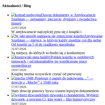
Aktualności / Blog
Dawne dokumenty w Antykwariacie
Szarlatan — pergaminy, pieczęcie, dyplomy i świadectwa
historii
23/07/2026
W antykwariacie najczęściej pyta się o książki i
Antykwariat
Szarlatan — miejsce, w którym każdy znajdzie coś dla siebie
Od książki za 5 zł do rzadkiego starodruku
21/07/2026
Są miejsca, do których wchodzi się z konkretnym
Polskie książki w ozdobnych
oprawach – od inkunabułów po współczesne prace
rzemieślnicze
19/07/2026
Książkę można oczywiście czytać od pierwszej
„Poproszę o papier do pakowania…” —
dowcip z „Muchy” z 1948 roku
17/07/2026
Stary dowcip prasowy bywa czasem lepszym dokumentem
Stare dzwonki z charakterem. Wybierz
dzwonek, a powiem Ci, kim jesteś – film humorystyczny
16/07/2026