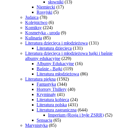
słowniki
(13)
Niemiecki
(17)
Rosyjski
(5)
Judaica
(78)
Kolejnictwo
(6)
Komiksy
(224)
Kosmetyka - uroda
(9)
Kulinaria
(85)
Literatura dziecięca i młodzieżowa
(131)
Literatura dziecięca
(131)
Literatura dziecięca i młodzieżowa bajki i baśnie
albumy edukacyjne
(229)
Albumy Edukacyjne
(16)
Baśnie - Bajki
(119)
Literatura młodzieżowa
(86)
Literatura piękna
(1592)
Fantastyka
(344)
Horrory Thillery
(40)
Kryminały
(41)
Literatura kobieca
(24)
Literatura polska
(431)
Literatura zagraniczna
(644)
Imperium (Rosja i byłe ZSRR)
(52)
Sensacja
(65)
Marynistyka
(85)