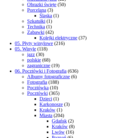
Obrazki święte
(50)
Porcelana
(3)
Śląska
(1)
Szkatułki
(1)
Technika
(1)
Zabawki
(42)
Kolejki elektryczne
(37)
05. Płyty winylowe
(216)
05. Winyle
(118)
jazz
(30)
polskie
(68)
zagraniczne
(19)
06. Pocztówki i Fotografia
(636)
Albumy fotograficzne
(6)
Fotografia
(188)
Pocztówka
(10)
Pocztówki
(365)
Dzieci
(1)
Karkonosze
(3)
Kraków
(1)
Miasta
(204)
Gdańsk
(2)
Kraków
(8)
Lwów
(16)
Poznań
(6)