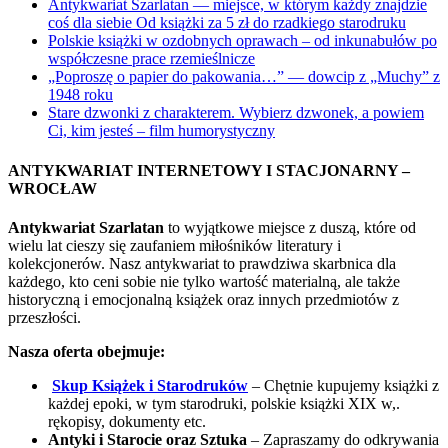
Antykwariat Szarlatan — miejsce, w którym każdy znajdzie
coś dla siebie Od książki za 5 zł do rzadkiego starodruku
Polskie książki w ozdobnych oprawach – od inkunabułów po
współczesne prace rzemieślnicze
„Poproszę o papier do pakowania…” — dowcip z „Muchy” z
1948 roku
Stare dzwonki z charakterem. Wybierz dzwonek, a powiem
Ci, kim jesteś – film humorystyczny
ANTYKWARIAT INTERNETOWY I STACJONARNY –
WROCŁAW
Antykwariat Szarlatan
to wyjątkowe miejsce z duszą, które od
wielu lat cieszy się zaufaniem miłośników literatury i
kolekcjonerów. Nasz antykwariat to prawdziwa skarbnica dla
każdego, kto ceni sobie nie tylko wartość materialną, ale także
historyczną i emocjonalną książek oraz innych przedmiotów z
przeszłości.
Nasza oferta obejmuje:
Skup Książek i Starodruków
– Chętnie kupujemy książki z
każdej epoki, w tym starodruki, polskie książki XIX w,.
rękopisy, dokumenty etc.
Antyki i Starocie oraz Sztuka
– Zapraszamy do odkrywania