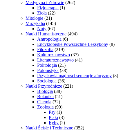
Medycyna i Zdrowie
(262)
Fizjoterapia
(1)
Zioła
(22)
Mitologie
(21)
Muzykalia
(145)
Nuty
(67)
Nauki Humanistyczne
(494)
Antropologia
(6)
Encyklopedie Powszechne Leksykony
(8)
Filozofia
(219)
Kulturoznawstwo
(37)
Literaturoznawstwo
(41)
Politologia
(21)
Polonistyka
(38)
Przysłowia mądrości sentencje aforyzmy
(8)
Socjologia
(36)
Nauki Przyrodnicze
(221)
Biologia
(38)
Botanika
(51)
Chemia
(32)
Zoologia
(99)
Psy
(1)
Ptaki
(3)
Ryby
(2)
Nauki Ścisłe i Techniczne
(352)