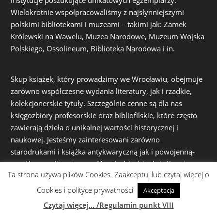
instytucje poszukujące unikatowych egzemplarzy.
Wielokrotnie współpracowaliśmy z najsłynniejszymi
polskimi bibliotekami i muzeami – takimi jak: Zamek
Królewski na Wawelu, Muzea Narodowe, Muzeum Wojska
Polskiego, Ossolineum, Biblioteka Narodowa i in.
Skup książek, który prowadzimy we Wrocławiu, obejmuje
zarówno współczesne wydania literatury, jak i rzadkie,
kolekcjonerskie tytuły. Szczególnie cenne są dla nas
księgozbiory profesorskie oraz bibliofilskie, które często
zawierają dzieła o unikalnej wartości historycznej i
naukowej. Jesteśmy zainteresowani zarówno
starodrukami i książka antykwaryczną jak i powojenną-
współczesną literaturą z różnych dziedzin: książkami
Ta strona używa plików Cookies. Zaakceptuj lub czytaj więcej o
popularnonaukowymi, naukowymi, literaturą piękną, a
także książkami z zakresu filozofii, historii, sztuki czy
Cookies i polityce prywatności
Akceptacja
techniki. Z dużym szacunkiem i precyzją dokonujemy
Czytaj więcej... /Regulamin punkt VIII
wycen, dbając o to, aby każda książka trafiła w ręce