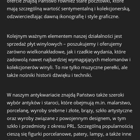
ofercie znajdą Państwo również stare pocztówki, które
mają szczególną wartość sentymentalną i kolekcjonerską,
odzwierciedlając dawną ikonografię i style graficzne.
Kolejnym ważnym elementem naszej działalności jest
sprzedaż płyt winylowych – poszukujemy i oferujemy
zarówno wielkonakładowe, jak i rzadkie wydania, które
zadowolą nawet najbardziej wymagających melomanów i
kolekcjonerów winyli. To nie tylko muzyczne perełki, ale
także nośniki historii dźwięku i techniki.
W naszym antykwariacie znajdą Państwo także szeroki
wybór antyków i staroci, które obejmują m.in. malarstwo,
porcelanę, wyroby srebrne i złote, brązy, szkło artystyczne
oraz wyroby związane z powojennym designem, w tym
szkło i przedmioty z okresu PRL. Szczególną popularnością
cieszą się figurki porcelanowe, patery, lampy, a także inne