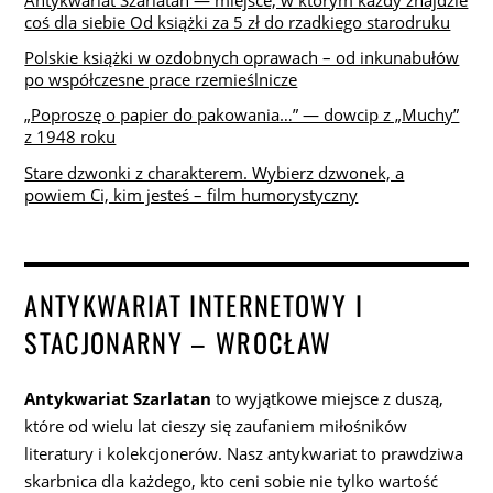
Antykwariat Szarlatan — miejsce, w którym każdy znajdzie
coś dla siebie Od książki za 5 zł do rzadkiego starodruku
Polskie książki w ozdobnych oprawach – od inkunabułów
po współczesne prace rzemieślnicze
„Poproszę o papier do pakowania…” — dowcip z „Muchy”
z 1948 roku
Stare dzwonki z charakterem. Wybierz dzwonek, a
powiem Ci, kim jesteś – film humorystyczny
ANTYKWARIAT INTERNETOWY I
STACJONARNY – WROCŁAW
Antykwariat Szarlatan
to wyjątkowe miejsce z duszą,
które od wielu lat cieszy się zaufaniem miłośników
literatury i kolekcjonerów. Nasz antykwariat to prawdziwa
skarbnica dla każdego, kto ceni sobie nie tylko wartość