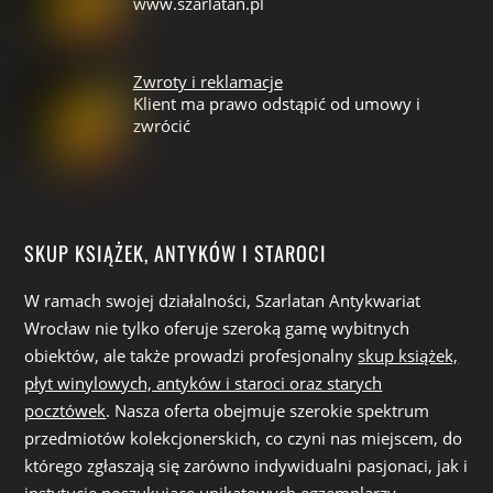
www.szarlatan.pl
Zwroty i reklamacje
Klient ma prawo odstąpić od umowy i
zwrócić
SKUP KSIĄŻEK, ANTYKÓW I STAROCI
W ramach swojej działalności, Szarlatan Antykwariat
Wrocław nie tylko oferuje szeroką gamę wybitnych
obiektów, ale także prowadzi profesjonalny
skup książek,
płyt winylowych, antyków i staroci oraz starych
pocztówek
. Nasza oferta obejmuje szerokie spektrum
przedmiotów kolekcjonerskich, co czyni nas miejscem, do
którego zgłaszają się zarówno indywidualni pasjonaci, jak i