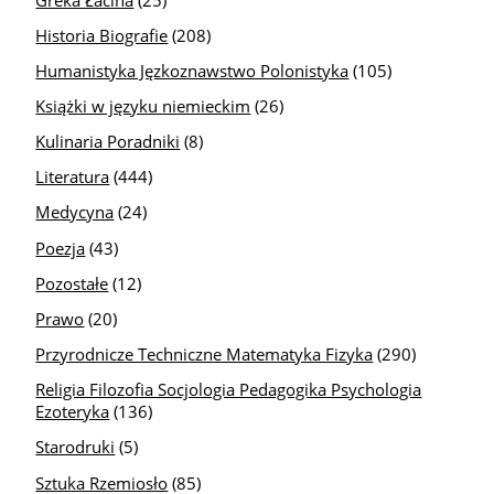
Historia Biografie
(208)
Humanistyka Jęzkoznawstwo Polonistyka
(105)
Książki w języku niemieckim
(26)
Kulinaria Poradniki
(8)
Literatura
(444)
Medycyna
(24)
Poezja
(43)
Pozostałe
(12)
Prawo
(20)
Przyrodnicze Techniczne Matematyka Fizyka
(290)
Religia Filozofia Socjologia Pedagogika Psychologia
Ezoteryka
(136)
Starodruki
(5)
Sztuka Rzemiosło
(85)