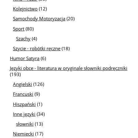
Kolejnictwo
(12)
Samochody Motoryzacja
(20)
Sport
(80)
Szachy
(4)
Szycie - robótki ręczne
(18)
Humor Satyra
(6)
Języki obce - literatura w oryginale słowniki podręczniki
(193)
Angielski
(126)
Francuski
(9)
Hiszpański
(1)
Inne języki
(34)
słowniki
(13)
Niemiecki
(17)