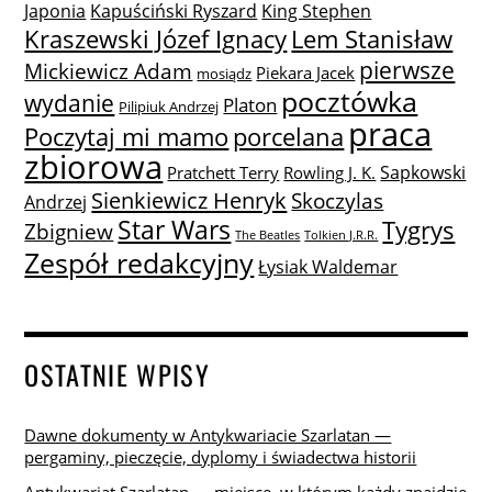
Japonia
Kapuściński Ryszard
King Stephen
Lem Stanisław
Kraszewski Józef Ignacy
pierwsze
Mickiewicz Adam
Piekara Jacek
mosiądz
pocztówka
wydanie
Platon
Pilipiuk Andrzej
praca
Poczytaj mi mamo
porcelana
zbiorowa
Sapkowski
Pratchett Terry
Rowling J. K.
Sienkiewicz Henryk
Skoczylas
Andrzej
Star Wars
Tygrys
Zbigniew
The Beatles
Tolkien J.R.R.
Zespół redakcyjny
Łysiak Waldemar
OSTATNIE WPISY
Dawne dokumenty w Antykwariacie Szarlatan —
pergaminy, pieczęcie, dyplomy i świadectwa historii