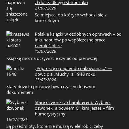
zł do rzadkiego starodruku
21/07/2026
Są miejsca, do których wchodzi się z
konkretnym
Polskie książki w ozdobnych oprawach – od
inkunabułów po współczesne prace
rzemieślnicze
19/07/2026
Książkę można oczywiście czytać od pierwszej
„Poproszę o papier do pakowania…” —
dowcip z „Muchy” z 1948 roku
17/07/2026
Stary dowcip prasowy bywa czasem lepszym
dokumentem
Stare dzwonki z charakterem. Wybierz
dzwonek, a powiem Ci, kim jesteś – film
humorystyczny
16/07/2026
Są przedmioty, które nie muszą wiele robić, żeby