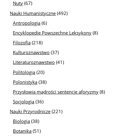
Nuty
(67)
Nauki Humanistyczne
(492)
Antropologia
(6)
Encyklopedie Powszechne Leksykony
(8)
Filozofia
(218)
Kulturoznawstwo
(37)
Literaturoznawstwo
(41)
Politologia
(20)
Polonistyka
(38)
Przysłowia mądrości sentencje aforyzmy
(8)
Socjologia
(36)
Nauki Przyrodnicze
(221)
Biologia
(38)
Botanika
(51)