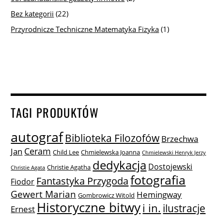
Bez kategorii
(22)
Przyrodnicze Techniczne Matematyka Fizyka
(1)
TAGI PRODUKTÓW
autograf
Biblioteka Filozofów
Brzechwa
Ceram
Jan
Child Lee
Chmielewska Joanna
Chmielewski Henryk Jerzy
dedykacja
Dostojewski
Christie Agatha
Christie Agata
fotografia
Fantastyka Przygoda
Fiodor
Gewert Marian
Hemingway
Gombrowicz Witold
Historyczne bitwy
i in.
ilustracje
Ernest