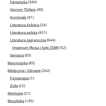
Fantastyka
(344)
Horrory Thillery
(40)
Kryminały
(41)
Literatura kobieca
(24)
Literatura polska
(431)
Literatura zagraniczna
(644)
Imperium (Rosja i byłe ZSRR)
(52)
Sensacja
(65)
Marynistyka
(85)
Medycyna i Zdrowie
(262)
Fizjoterapia
(1)
Zioła
(22)
Mitologie
(21)
Muzykalia
(145)