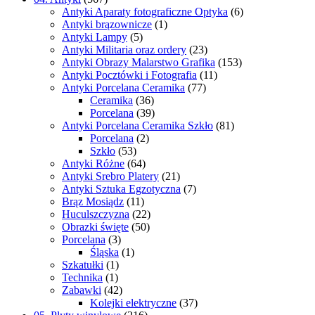
Antyki Aparaty fotograficzne Optyka
(6)
Antyki brązownicze
(1)
Antyki Lampy
(5)
Antyki Militaria oraz ordery
(23)
Antyki Obrazy Malarstwo Grafika
(153)
Antyki Pocztówki i Fotografia
(11)
Antyki Porcelana Ceramika
(77)
Ceramika
(36)
Porcelana
(39)
Antyki Porcelana Ceramika Szkło
(81)
Porcelana
(2)
Szkło
(53)
Antyki Różne
(64)
Antyki Srebro Platery
(21)
Antyki Sztuka Egzotyczna
(7)
Brąz Mosiądz
(11)
Huculszczyzna
(22)
Obrazki święte
(50)
Porcelana
(3)
Śląska
(1)
Szkatułki
(1)
Technika
(1)
Zabawki
(42)
Kolejki elektryczne
(37)