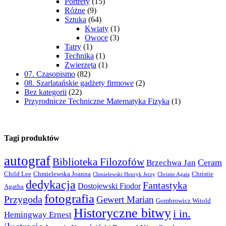
Portrety
(15)
Różne
(9)
Sztuka
(64)
Kwiaty
(1)
Owoce
(3)
Tatry
(1)
Technika
(1)
Zwierzęta
(1)
07. Czasopismo
(82)
08. Szarlatańskie gadżety firmowe
(2)
Bez kategorii
(22)
Przyrodnicze Techniczne Matematyka Fizyka
(1)
Tagi produktów
autograf
Biblioteka Filozofów
Ceram
Brzechwa Jan
Child Lee
Chmielewska Joanna
Christie
Chmielewski Henryk Jerzy
Christie Agata
dedykacja
Fantastyka
Dostojewski Fiodor
Agatha
fotografia
Przygoda
Gewert Marian
Gombrowicz Witold
Historyczne bitwy
i in.
Hemingway Ernest