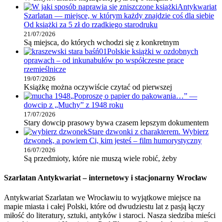
Antykwariat
Szarlatan — miejsce, w którym każdy znajdzie coś dla siebie
Od książki za 5 zł do rzadkiego starodruku
21/07/2026
Są miejsca, do których wchodzi się z konkretnym
Polskie książki w ozdobnych
oprawach – od inkunabułów po współczesne prace
rzemieślnicze
19/07/2026
Książkę można oczywiście czytać od pierwszej
„Poproszę o papier do pakowania…” —
dowcip z „Muchy” z 1948 roku
17/07/2026
Stary dowcip prasowy bywa czasem lepszym dokumentem
Stare dzwonki z charakterem. Wybierz
dzwonek, a powiem Ci, kim jesteś – film humorystyczny
16/07/2026
Są przedmioty, które nie muszą wiele robić, żeby
Szarlatan Antykwariat – internetowy i stacjonarny Wrocław
Antykwariat Szarlatan we Wrocławiu to wyjątkowe miejsce na
mapie miasta i całej Polski, które od dwudziestu lat z pasją łączy
miłość do literatury, sztuki, antyków i staroci. Nasza siedziba mieści