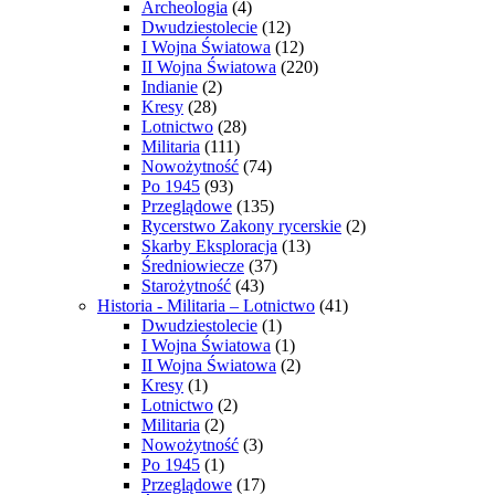
Archeologia
(4)
Dwudziestolecie
(12)
I Wojna Światowa
(12)
II Wojna Światowa
(220)
Indianie
(2)
Kresy
(28)
Lotnictwo
(28)
Militaria
(111)
Nowożytność
(74)
Po 1945
(93)
Przeglądowe
(135)
Rycerstwo Zakony rycerskie
(2)
Skarby Eksploracja
(13)
Średniowiecze
(37)
Starożytność
(43)
Historia - Militaria – Lotnictwo
(41)
Dwudziestolecie
(1)
I Wojna Światowa
(1)
II Wojna Światowa
(2)
Kresy
(1)
Lotnictwo
(2)
Militaria
(2)
Nowożytność
(3)
Po 1945
(1)
Przeglądowe
(17)