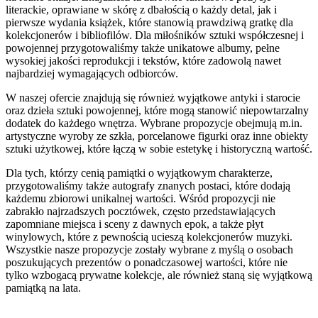
literackie, oprawiane w skórę z dbałością o każdy detal, jak i
pierwsze wydania książek, które stanowią prawdziwą gratkę dla
kolekcjonerów i bibliofilów. Dla miłośników sztuki współczesnej i
powojennej przygotowaliśmy także unikatowe albumy, pełne
wysokiej jakości reprodukcji i tekstów, które zadowolą nawet
najbardziej wymagających odbiorców.
W naszej ofercie znajdują się również wyjątkowe antyki i starocie
oraz dzieła sztuki powojennej, które mogą stanowić niepowtarzalny
dodatek do każdego wnętrza. Wybrane propozycje obejmują m.in.
artystyczne wyroby ze szkła, porcelanowe figurki oraz inne obiekty
sztuki użytkowej, które łączą w sobie estetykę i historyczną wartość.
Dla tych, którzy cenią pamiątki o wyjątkowym charakterze,
przygotowaliśmy także autografy znanych postaci, które dodają
każdemu zbiorowi unikalnej wartości. Wśród propozycji nie
zabrakło najrzadszych pocztówek, często przedstawiających
zapomniane miejsca i sceny z dawnych epok, a także płyt
winylowych, które z pewnością ucieszą kolekcjonerów muzyki.
Wszystkie nasze propozycje zostały wybrane z myślą o osobach
poszukujących prezentów o ponadczasowej wartości, które nie
tylko wzbogacą prywatne kolekcje, ale również staną się wyjątkową
pamiątką na lata.