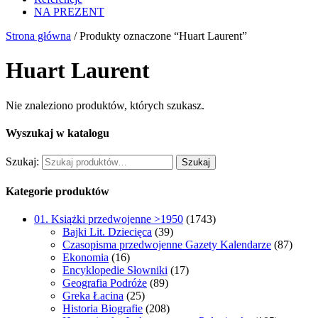
NA PREZENT
Strona główna
/ Produkty oznaczone “Huart Laurent”
Huart Laurent
Nie znaleziono produktów, których szukasz.
Wyszukaj w katalogu
Szukaj:
Szukaj
Kategorie produktów
01. Książki przedwojenne >1950
(1743)
Bajki Lit. Dziecięca
(39)
Czasopisma przedwojenne Gazety Kalendarze
(87)
Ekonomia
(16)
Encyklopedie Słowniki
(17)
Geografia Podróże
(89)
Greka Łacina
(25)
Historia Biografie
(208)