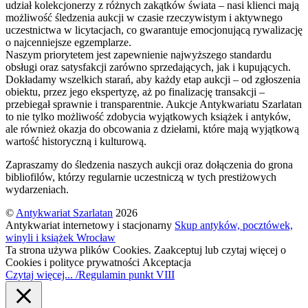
udział kolekcjonerzy z różnych zakątków świata – nasi klienci mają
możliwość śledzenia aukcji w czasie rzeczywistym i aktywnego
uczestnictwa w licytacjach, co gwarantuje emocjonującą rywalizację
o najcenniejsze egzemplarze.
Naszym priorytetem jest zapewnienie najwyższego standardu
obsługi oraz satysfakcji zarówno sprzedających, jak i kupujących.
Dokładamy wszelkich starań, aby każdy etap aukcji – od zgłoszenia
obiektu, przez jego ekspertyzę, aż po finalizację transakcji –
przebiegał sprawnie i transparentnie. Aukcje Antykwariatu Szarlatan
to nie tylko możliwość zdobycia wyjątkowych książek i antyków,
ale również okazja do obcowania z dziełami, które mają wyjątkową
wartość historyczną i kulturową.
Zapraszamy do śledzenia naszych aukcji oraz dołączenia do grona
bibliofilów, którzy regularnie uczestniczą w tych prestiżowych
wydarzeniach.
©
Antykwariat Szarlatan
2026
Antykwariat internetowy i stacjonarny
Skup antyków, pocztówek,
winyli i książek Wrocław
Ta strona używa plików Cookies. Zaakceptuj lub czytaj więcej o
Cookies i polityce prywatności
Akceptacja
Czytaj więcej... /Regulamin punkt VIII