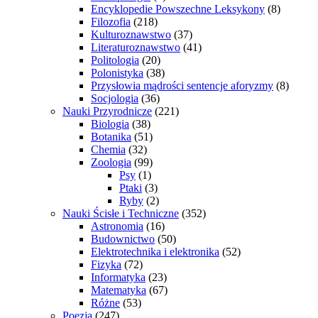
Encyklopedie Powszechne Leksykony
(8)
Filozofia
(218)
Kulturoznawstwo
(37)
Literaturoznawstwo
(41)
Politologia
(20)
Polonistyka
(38)
Przysłowia mądrości sentencje aforyzmy
(8)
Socjologia
(36)
Nauki Przyrodnicze
(221)
Biologia
(38)
Botanika
(51)
Chemia
(32)
Zoologia
(99)
Psy
(1)
Ptaki
(3)
Ryby
(2)
Nauki Ścisłe i Techniczne
(352)
Astronomia
(16)
Budownictwo
(50)
Elektrotechnika i elektronika
(52)
Fizyka
(72)
Informatyka
(23)
Matematyka
(67)
Różne
(53)
Poezja
(247)