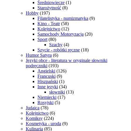
Średniowiecze
(1)
Starożytność
(8)
Hobby
(197)
Filatelistyka - numizmatyka
(9)
Kino - Teatr
(58)
Kolejnictwo
(12)
Samochody Motoryzacja
(20)
Sport
(80)
Szachy
(4)
Szycie - robótki ręczne
(18)
Humor Satyra
(6)
Języki obce - literatura w oryginale słowniki
podręczniki
(193)
Angielski
(126)
Francuski
(9)
Hiszpański
(1)
Inne języki
(34)
słowniki
(13)
Niemiecki
(17)
Rosyjski
(5)
Judaica
(78)
Kolejnictwo
(6)
Komiksy
(224)
Kosmetyka - uroda
(9)
Kulinaria
(85)