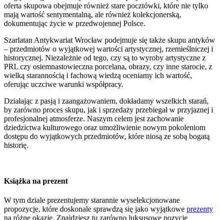
oferta skupowa obejmuje również stare pocztówki, które nie tylko
mają wartość sentymentalną, ale również kolekcjonerską,
dokumentując życie w przedwojennej Polsce.
Szarlatan Antykwariat Wrocław podejmuje się także skupu antyków
– przedmiotów o wyjątkowej wartości artystycznej, rzemieślniczej i
historycznej. Niezależnie od tego, czy są to wyroby artystyczne z
PRL czy osiemnastowieczna porcelana, obrazy, czy inne starocie, z
wielką starannością i fachową wiedzą oceniamy ich wartość,
oferując uczciwe warunki współpracy.
Działając z pasją i zaangażowaniem, dokładamy wszelkich starań,
by zarówno proces skupu, jak i sprzedaży przebiegał w przyjaznej i
profesjonalnej atmosferze. Naszym celem jest zachowanie
dziedzictwa kulturowego oraz umożliwienie nowym pokoleniom
dostępu do wyjątkowych przedmiotów, które niosą ze sobą bogatą
historię.
Książka na prezent
W tym dziale prezentujemy starannie wyselekcjonowane
propozycje, które doskonale sprawdzą się jako wyjątkowe
prezenty
na różne okazje. Znajdziesz tu zarówno luksusowe pozycje