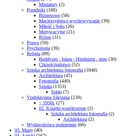
Miniatury
(2)
Poradniki
(188)
Biznesowe
(58)
Macierzyństwo wychowywanie
(39)
Miłość i Seks
(26)
Motywacyjne
(21)
Różne
(31)
Prawo
(59)
Psychologia
(39)
Religia
(89)
Buddyzm - Islam - Hinduizm - inne
(30)
Chrześcijaństwo
(52)
Sztuka architektura fotografia
(1848)
Architektura
(45)
Fotografia
(449)
Sztuka
(1353)
Szkło
(7)
Vratislaviana Silesiana
(239)
< 1950r.
(27)
02. Książki współczesne
(2)
Sztuka architektura fotografia
(2)
Architektura
(2)
Wydawnictwa podziemne
(66)
03. Mapy
(40)
04. Antyki
(567)