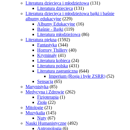
Literatura dziecięca i młodzieżowa
(131)
Literatura dziecięca
(131)
Literatura dziecięca i młodzieżowa bajki i baśnie
albumy edukacyjne
(229)
Albumy Edukacyjne
(16)
Baśnie - Bajki
(119)
Literatura młodzieżowa
(86)
Literatura piękna
(1592)
Fantastyka
(344)
Horrory Thillery
(40)
Kryminały
(41)
Literatura kobieca
(24)
Literatura polska
(431)
Literatura zagraniczna
(644)
Imperium (Rosja i byłe ZSRR)
(52)
Sensacja
(65)
Marynistyka
(85)
Medycyna i Zdrowie
(262)
Fizjoterapia
(1)
Zioła
(22)
Mitologie
(21)
Muzykalia
(145)
Nuty
(67)
Nauki Humanistyczne
(492)
Antropologia
(6)