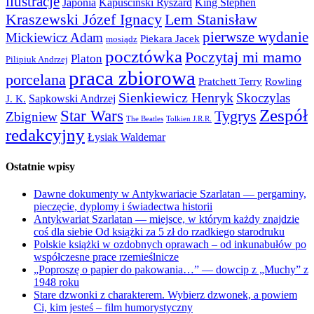
ilustracje
Japonia
Kapuściński Ryszard
King Stephen
Kraszewski Józef Ignacy
Lem Stanisław
pierwsze wydanie
Mickiewicz Adam
Piekara Jacek
mosiądz
pocztówka
Poczytaj mi mamo
Platon
Pilipiuk Andrzej
praca zbiorowa
porcelana
Pratchett Terry
Rowling
Sienkiewicz Henryk
Skoczylas
Sapkowski Andrzej
J. K.
Zespół
Star Wars
Tygrys
Zbigniew
The Beatles
Tolkien J.R.R.
redakcyjny
Łysiak Waldemar
Ostatnie wpisy
Dawne dokumenty w Antykwariacie Szarlatan — pergaminy,
pieczęcie, dyplomy i świadectwa historii
Antykwariat Szarlatan — miejsce, w którym każdy znajdzie
coś dla siebie Od książki za 5 zł do rzadkiego starodruku
Polskie książki w ozdobnych oprawach – od inkunabułów po
współczesne prace rzemieślnicze
„Poproszę o papier do pakowania…” — dowcip z „Muchy” z
1948 roku
Stare dzwonki z charakterem. Wybierz dzwonek, a powiem
Ci, kim jesteś – film humorystyczny