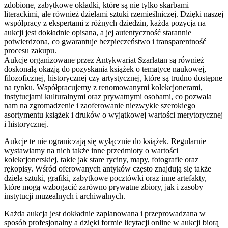
zdobione, zabytkowe okładki, które są nie tylko skarbami
literackimi, ale również dziełami sztuki rzemieślniczej. Dzięki naszej
współpracy z ekspertami z różnych dziedzin, każda pozycja na
aukcji jest dokładnie opisana, a jej autentyczność starannie
potwierdzona, co gwarantuje bezpieczeństwo i transparentność
procesu zakupu.
Aukcje organizowane przez Antykwariat Szarlatan są również
doskonałą okazją do pozyskania książek o tematyce naukowej,
filozoficznej, historycznej czy artystycznej, które są trudno dostępne
na rynku. Współpracujemy z renomowanymi kolekcjonerami,
instytucjami kulturalnymi oraz prywatnymi osobami, co pozwala
nam na zgromadzenie i zaoferowanie niezwykle szerokiego
asortymentu książek i druków o wyjątkowej wartości merytorycznej
i historycznej.
Aukcje te nie ograniczają się wyłącznie do książek. Regularnie
wystawiamy na nich także inne przedmioty o wartości
kolekcjonerskiej, takie jak stare ryciny, mapy, fotografie oraz
rękopisy. Wśród oferowanych antyków często znajdują się także
dzieła sztuki, grafiki, zabytkowe pocztówki oraz inne artefakty,
które mogą wzbogacić zarówno prywatne zbiory, jak i zasoby
instytucji muzealnych i archiwalnych.
Każda aukcja jest dokładnie zaplanowana i przeprowadzana w
sposób profesjonalny a dzięki formie licytacji online w aukcji biorą