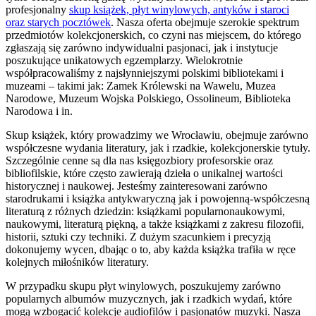
profesjonalny
skup książek, płyt winylowych, antyków i staroci
oraz starych pocztówek
. Nasza oferta obejmuje szerokie spektrum
przedmiotów kolekcjonerskich, co czyni nas miejscem, do którego
zgłaszają się zarówno indywidualni pasjonaci, jak i instytucje
poszukujące unikatowych egzemplarzy. Wielokrotnie
współpracowaliśmy z najsłynniejszymi polskimi bibliotekami i
muzeami – takimi jak: Zamek Królewski na Wawelu, Muzea
Narodowe, Muzeum Wojska Polskiego, Ossolineum, Biblioteka
Narodowa i in.
Skup książek, który prowadzimy we Wrocławiu, obejmuje zarówno
współczesne wydania literatury, jak i rzadkie, kolekcjonerskie tytuły.
Szczególnie cenne są dla nas księgozbiory profesorskie oraz
bibliofilskie, które często zawierają dzieła o unikalnej wartości
historycznej i naukowej. Jesteśmy zainteresowani zarówno
starodrukami i książka antykwaryczną jak i powojenną-współczesną
literaturą z różnych dziedzin: książkami popularnonaukowymi,
naukowymi, literaturą piękną, a także książkami z zakresu filozofii,
historii, sztuki czy techniki. Z dużym szacunkiem i precyzją
dokonujemy wycen, dbając o to, aby każda książka trafiła w ręce
kolejnych miłośników literatury.
W przypadku skupu płyt winylowych, poszukujemy zarówno
popularnych albumów muzycznych, jak i rzadkich wydań, które
mogą wzbogacić kolekcje audiofilów i pasjonatów muzyki. Nasza