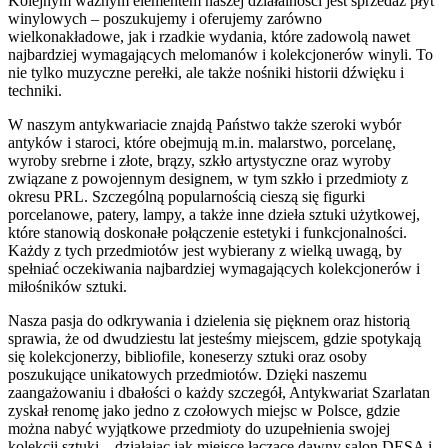
Kolejnym ważnym elementem naszej działalności jest sprzedaż płyt
winylowych – poszukujemy i oferujemy zarówno
wielkonakładowe, jak i rzadkie wydania, które zadowolą nawet
najbardziej wymagających melomanów i kolekcjonerów winyli. To
nie tylko muzyczne perełki, ale także nośniki historii dźwięku i
techniki.
W naszym antykwariacie znajdą Państwo także szeroki wybór
antyków i staroci, które obejmują m.in. malarstwo, porcelanę,
wyroby srebrne i złote, brązy, szkło artystyczne oraz wyroby
związane z powojennym designem, w tym szkło i przedmioty z
okresu PRL. Szczególną popularnością cieszą się figurki
porcelanowe, patery, lampy, a także inne dzieła sztuki użytkowej,
które stanowią doskonałe połączenie estetyki i funkcjonalności.
Każdy z tych przedmiotów jest wybierany z wielką uwagą, by
spełniać oczekiwania najbardziej wymagających kolekcjonerów i
miłośników sztuki.
Nasza pasja do odkrywania i dzielenia się pięknem oraz historią
sprawia, że od dwudziestu lat jesteśmy miejscem, gdzie spotykają
się kolekcjonerzy, bibliofile, koneserzy sztuki oraz osoby
poszukujące unikatowych przedmiotów. Dzięki naszemu
zaangażowaniu i dbałości o każdy szczegół, Antykwariat Szarlatan
zyskał renomę jako jedno z czołowych miejsc w Polsce, gdzie
można nabyć wyjątkowe przedmioty do uzupełnienia swojej
kolekcji sztuki – działając jak miejsce łączące dawny salon DESA i