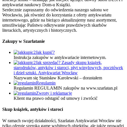
antykwariat naukowy Dom-u Książki.
Serdecznie zapraszamy do odwiedzenia naszego salonu we
Wrocławiu, jak również do korzystania z oferty antykwariatu
internetowego, gdzie na bieżąco aktualizujemy nasz asortyment,
umożliwiając Państwu odkrywanie prawdziwych skarbów
literackich, artystycznych i historycznych.
Zakupy w Szarlatanie
Jak kupić?
Instrukcja zakupów w antykwariacie internetowym.
Jak sprzedać? Zasady skupu książek,
starodruków, antyków i staroci, płyt winylowych, pocztówek
i dzieł sztuki. Antykwariat Wrocław
Nazywam się Stanisław Karolewski – dorastałem
Regulamin
Regulamin REGULAMIN zakupów na www.szarlatan.pl
Zwroty i reklamacje
Klient ma prawo odstąpić od umowy i zwrócić
Skup książek, antyków i staroci
W ramach swojej działalności, Szarlatan Antykwariat Wrocław nie
tylko oferuje szeroką gamę wybitnych obiektów, ale także prowadzi