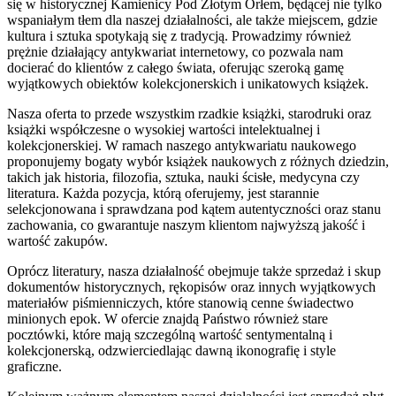
się w historycznej Kamienicy Pod Złotym Orłem, będącej nie tylko
wspaniałym tłem dla naszej działalności, ale także miejscem, gdzie
kultura i sztuka spotykają się z tradycją. Prowadzimy również
prężnie działający antykwariat internetowy, co pozwala nam
docierać do klientów z całego świata, oferując szeroką gamę
wyjątkowych obiektów kolekcjonerskich i unikatowych książek.
Nasza oferta to przede wszystkim rzadkie książki, starodruki oraz
książki współczesne o wysokiej wartości intelektualnej i
kolekcjonerskiej. W ramach naszego antykwariatu naukowego
proponujemy bogaty wybór książek naukowych z różnych dziedzin,
takich jak historia, filozofia, sztuka, nauki ścisłe, medycyna czy
literatura. Każda pozycja, którą oferujemy, jest starannie
selekcjonowana i sprawdzana pod kątem autentyczności oraz stanu
zachowania, co gwarantuje naszym klientom najwyższą jakość i
wartość zakupów.
Oprócz literatury, nasza działalność obejmuje także sprzedaż i skup
dokumentów historycznych, rękopisów oraz innych wyjątkowych
materiałów piśmienniczych, które stanowią cenne świadectwo
minionych epok. W ofercie znajdą Państwo również stare
pocztówki, które mają szczególną wartość sentymentalną i
kolekcjonerską, odzwierciedlając dawną ikonografię i style
graficzne.