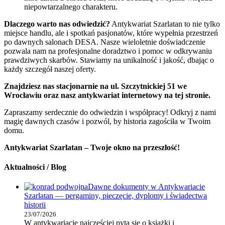
niepowtarzalnego charakteru.
Dlaczego warto nas odwiedzić?
Antykwariat Szarlatan to nie tylko
miejsce handlu, ale i spotkań pasjonatów, które wypełnia przestrzeń
po dawnych salonach DESA. Nasze wieloletnie doświadczenie
pozwala nam na profesjonalne doradztwo i pomoc w odkrywaniu
prawdziwych skarbów. Stawiamy na unikalność i jakość, dbając o
każdy szczegół naszej oferty.
Znajdziesz nas stacjonarnie na ul. Szczytnickiej 51 we
Wrocławiu oraz nasz antykwariat internetowy na tej stronie.
Zapraszamy serdecznie do odwiedzin i współpracy! Odkryj z nami
magię dawnych czasów i pozwól, by historia zagościła w Twoim
domu.
Antykwariat Szarlatan – Twoje okno na przeszłość!
Aktualności / Blog
Dawne dokumenty w Antykwariacie
Szarlatan — pergaminy, pieczęcie, dyplomy i świadectwa
historii
23/07/2026
W antykwariacie najczęściej pyta się o książki i