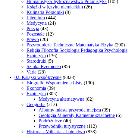
Humanistyka Jęzkoznawstwo Polonistyka
(105)
Książki w języku niemieckim
(26)
Kulinaria Poradniki
(8)
Literatura
(444)
Medycyna
(24)
Poezja
(43)
Pozostałe
(12)
Prawo
(20)
Przyrodnicze Techniczne Matematyka Fizyka
(290)
Religia Filozofia Socjologia Pedagogika Psychologia
Ezoteryka
(136)
Starodruki
(5)
Sztuka Rzemiosło
(85)
Varia
(28)
02. Książki współczesne
(8828)
Biografie Wspomnienia Listy
(190)
Ekonomia
(39)
Ezoteryka
(305)
Medycyna alternatywna
(82)
Geografia
(213)
Albumy miasta przyroda miejsca
(39)
Geologia Minerały Kamienie szlachetne
(6)
Podróżnicze
(40)
Przewodniki turystyczne
(112)
Historia - Militaria - Lotnictwo
(838)