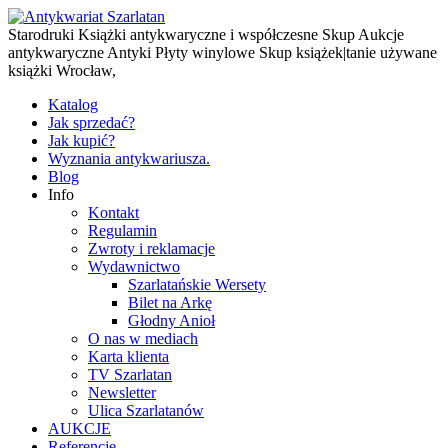
Starodruki Książki antykwaryczne i współczesne Skup Aukcje
antykwaryczne Antyki Płyty winylowe Skup książek|tanie używane
książki Wrocław,
Katalog
Jak sprzedać?
Jak kupić?
Wyznania antykwariusza.
Blog
Info
Kontakt
Regulamin
Zwroty i reklamacje
Wydawnictwo
Szarlatańskie Wersety
Bilet na Arkę
Głodny Anioł
O nas w mediach
Karta klienta
TV Szarlatan
Newsletter
Ulica Szarlatanów
AUKCJE
Referencje