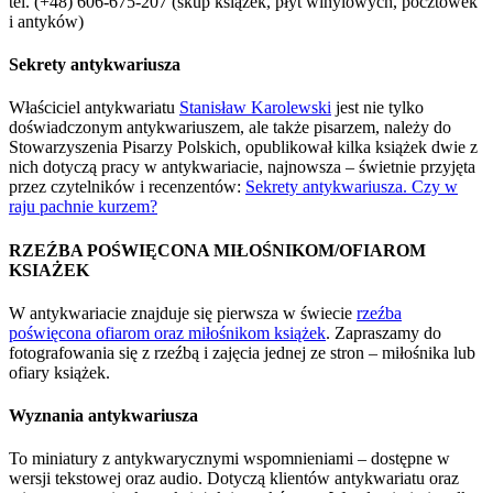
tel. (+48) 606-675-207 (skup książek, płyt winylowych, pocztówek
i antyków)
Sekrety antykwariusza
Właściciel antykwariatu
Stanisław Karolewski
jest nie tylko
doświadczonym antykwariuszem, ale także pisarzem, należy do
Stowarzyszenia Pisarzy Polskich, opublikował kilka książek dwie z
nich dotyczą pracy w antykwariacie, najnowsza – świetnie przyjęta
przez czytelników i recenzentów:
Sekrety antykwariusza. Czy w
raju pachnie kurzem?
RZEŹBA POŚWIĘCONA MIŁOŚNIKOM/OFIAROM
KSIAŻEK
W antykwariacie znajduje się pierwsza w świecie
rzeźba
poświęcona ofiarom oraz miłośnikom książek
. Zapraszamy do
fotografowania się z rzeźbą i zajęcia jednej ze stron – miłośnika lub
ofiary książek.
Wyznania antykwariusza
To miniatury z antykwarycznymi wspomnieniami – dostępne w
wersji tekstowej oraz audio. Dotyczą klientów antykwariatu oraz