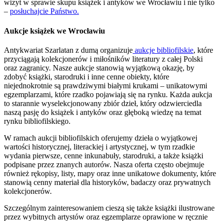
wizyt w sprawie skupu książek i antyków we Wrocławiu i nie tylko
–
posłuchajcie Państwo.
Aukcje książek we Wrocławiu
Antykwariat Szarlatan z dumą organizuje
aukcje bibliofilskie
, które
przyciągają kolekcjonerów i miłośników literatury z całej Polski
oraz zagranicy. Nasze aukcje stanowią wyjątkową okazję, by
zdobyć książki, starodruki i inne cenne obiekty, które
niejednokrotnie są prawdziwymi białymi krukami – unikatowymi
egzemplarzami, które rzadko pojawiają się na rynku. Każda aukcja
to starannie wyselekcjonowany zbiór dzieł, który odzwierciedla
naszą pasję do książek i antyków oraz głęboką wiedzę na temat
rynku bibliofilskiego.
W ramach aukcji bibliofilskich oferujemy dzieła o wyjątkowej
wartości historycznej, literackiej i artystycznej, w tym rzadkie
wydania pierwsze, cenne inkunabuły, starodruki, a także książki
podpisane przez znanych autorów. Nasza oferta często obejmuje
również rękopisy, listy, mapy oraz inne unikatowe dokumenty, które
stanowią cenny materiał dla historyków, badaczy oraz prywatnych
kolekcjonerów.
Szczególnym zainteresowaniem cieszą się także książki ilustrowane
przez wybitnych artystów oraz egzemplarze oprawione w ręcznie