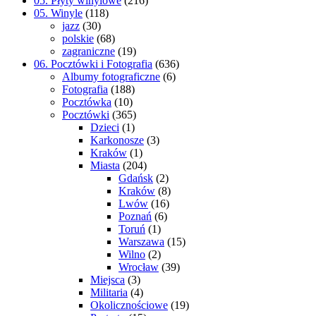
05. Płyty winylowe
(216)
05. Winyle
(118)
jazz
(30)
polskie
(68)
zagraniczne
(19)
06. Pocztówki i Fotografia
(636)
Albumy fotograficzne
(6)
Fotografia
(188)
Pocztówka
(10)
Pocztówki
(365)
Dzieci
(1)
Karkonosze
(3)
Kraków
(1)
Miasta
(204)
Gdańsk
(2)
Kraków
(8)
Lwów
(16)
Poznań
(6)
Toruń
(1)
Warszawa
(15)
Wilno
(2)
Wrocław
(39)
Miejsca
(3)
Militaria
(4)
Okolicznościowe
(19)