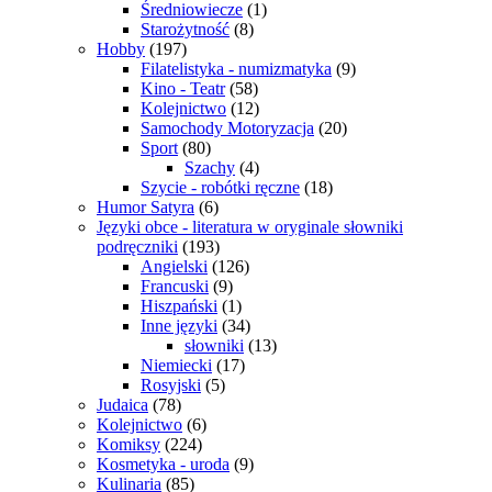
Średniowiecze
(1)
Starożytność
(8)
Hobby
(197)
Filatelistyka - numizmatyka
(9)
Kino - Teatr
(58)
Kolejnictwo
(12)
Samochody Motoryzacja
(20)
Sport
(80)
Szachy
(4)
Szycie - robótki ręczne
(18)
Humor Satyra
(6)
Języki obce - literatura w oryginale słowniki
podręczniki
(193)
Angielski
(126)
Francuski
(9)
Hiszpański
(1)
Inne języki
(34)
słowniki
(13)
Niemiecki
(17)
Rosyjski
(5)
Judaica
(78)
Kolejnictwo
(6)
Komiksy
(224)
Kosmetyka - uroda
(9)
Kulinaria
(85)