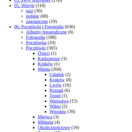
05. Płyty winylowe
(216)
05. Winyle
(118)
jazz
(30)
polskie
(68)
zagraniczne
(19)
06. Pocztówki i Fotografia
(636)
Albumy fotograficzne
(6)
Fotografia
(188)
Pocztówka
(10)
Pocztówki
(365)
Dzieci
(1)
Karkonosze
(3)
Kraków
(1)
Miasta
(204)
Gdańsk
(2)
Kraków
(8)
Lwów
(16)
Poznań
(6)
Toruń
(1)
Warszawa
(15)
Wilno
(2)
Wrocław
(39)
Miejsca
(3)
Militaria
(4)
Okolicznościowe
(19)