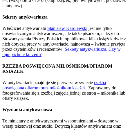
tel. (+48) 606-675-207 (skup książek, płyt winylowych, pocztówek
i antyków)
Sekrety antykwariusza
Właściciel antykwariatu
Stanisław Karolewski
jest nie tylko
doświadczonym antykwariuszem, ale także pisarzem, należy do
Stowarzyszenia Pisarzy Polskich, opublikował kilka książek dwie z
nich dotyczą pracy w antykwariacie, najnowsza – świetnie przyjęta
przez czytelników i recenzentów:
Sekrety antykwariusza. Czy w
raju pachnie kurzem?
RZEŹBA POŚWIĘCONA MIŁOŚNIKOM/OFIAROM
KSIAŻEK
W antykwariacie znajduje się pierwsza w świecie
rzeźba
poświęcona ofiarom oraz miłośnikom książek
. Zapraszamy do
fotografowania się z rzeźbą i zajęcia jednej ze stron – miłośnika lub
ofiary książek.
Wyznania antykwariusza
To miniatury z antykwarycznymi wspomnieniami – dostępne w
wersji tekstowej oraz audio. Dotyczą klientów antykwariatu oraz