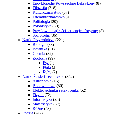
Encyklopedie Powszechne Leksykony
(8)
Filozofia
(218)
Kulturoznawstwo
(37)
Literaturoznawstwo
(41)
Politologia
(20)
Polonistyka
(38)
Przysłowia mądrości sentencje aforyzmy
(8)
Socjologia
(36)
Nauki Przyrodnicze
(221)
Biologia
(38)
Botanika
(51)
Chemia
(32)
Zoologia
(99)
Psy
(1)
Ptaki
(3)
Ryby
(2)
Nauki Ścisłe i Techniczne
(352)
Astronomia
(16)
Budownictwo
(50)
Elektrotechnika i elektronika
(52)
Fizyka
(72)
Informatyka
(23)
Matematyka
(67)
Różne
(53)
Poezja
(247)