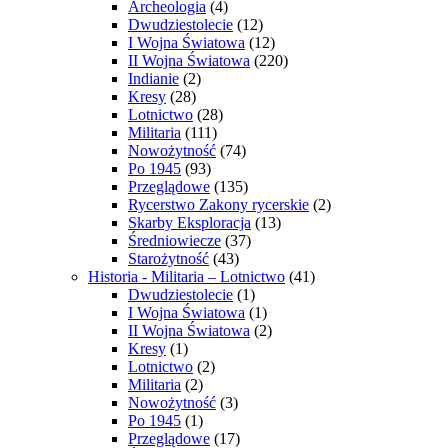
Archeologia
(4)
Dwudziestolecie
(12)
I Wojna Światowa
(12)
II Wojna Światowa
(220)
Indianie
(2)
Kresy
(28)
Lotnictwo
(28)
Militaria
(111)
Nowożytność
(74)
Po 1945
(93)
Przeglądowe
(135)
Rycerstwo Zakony rycerskie
(2)
Skarby Eksploracja
(13)
Średniowiecze
(37)
Starożytność
(43)
Historia - Militaria – Lotnictwo
(41)
Dwudziestolecie
(1)
I Wojna Światowa
(1)
II Wojna Światowa
(2)
Kresy
(1)
Lotnictwo
(2)
Militaria
(2)
Nowożytność
(3)
Po 1945
(1)
Przeglądowe
(17)