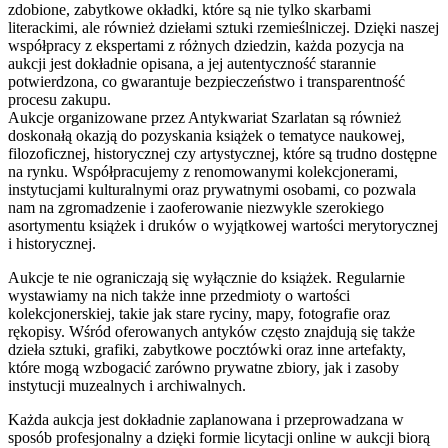
zdobione, zabytkowe okładki, które są nie tylko skarbami
literackimi, ale również dziełami sztuki rzemieślniczej. Dzięki naszej
współpracy z ekspertami z różnych dziedzin, każda pozycja na
aukcji jest dokładnie opisana, a jej autentyczność starannie
potwierdzona, co gwarantuje bezpieczeństwo i transparentność
procesu zakupu.
Aukcje organizowane przez Antykwariat Szarlatan są również
doskonałą okazją do pozyskania książek o tematyce naukowej,
filozoficznej, historycznej czy artystycznej, które są trudno dostępne
na rynku. Współpracujemy z renomowanymi kolekcjonerami,
instytucjami kulturalnymi oraz prywatnymi osobami, co pozwala
nam na zgromadzenie i zaoferowanie niezwykle szerokiego
asortymentu książek i druków o wyjątkowej wartości merytorycznej
i historycznej.
Aukcje te nie ograniczają się wyłącznie do książek. Regularnie
wystawiamy na nich także inne przedmioty o wartości
kolekcjonerskiej, takie jak stare ryciny, mapy, fotografie oraz
rękopisy. Wśród oferowanych antyków często znajdują się także
dzieła sztuki, grafiki, zabytkowe pocztówki oraz inne artefakty,
które mogą wzbogacić zarówno prywatne zbiory, jak i zasoby
instytucji muzealnych i archiwalnych.
Każda aukcja jest dokładnie zaplanowana i przeprowadzana w
sposób profesjonalny a dzięki formie licytacji online w aukcji biorą