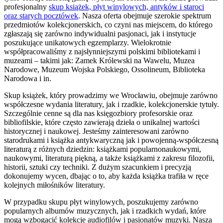
profesjonalny
skup książek, płyt winylowych, antyków i staroci
oraz starych pocztówek
. Nasza oferta obejmuje szerokie spektrum
przedmiotów kolekcjonerskich, co czyni nas miejscem, do którego
zgłaszają się zarówno indywidualni pasjonaci, jak i instytucje
poszukujące unikatowych egzemplarzy. Wielokrotnie
współpracowaliśmy z najsłynniejszymi polskimi bibliotekami i
muzeami – takimi jak: Zamek Królewski na Wawelu, Muzea
Narodowe, Muzeum Wojska Polskiego, Ossolineum, Biblioteka
Narodowa i in.
Skup książek, który prowadzimy we Wrocławiu, obejmuje zarówno
współczesne wydania literatury, jak i rzadkie, kolekcjonerskie tytuły.
Szczególnie cenne są dla nas księgozbiory profesorskie oraz
bibliofilskie, które często zawierają dzieła o unikalnej wartości
historycznej i naukowej. Jesteśmy zainteresowani zarówno
starodrukami i książka antykwaryczną jak i powojenną-współczesną
literaturą z różnych dziedzin: książkami popularnonaukowymi,
naukowymi, literaturą piękną, a także książkami z zakresu filozofii,
historii, sztuki czy techniki. Z dużym szacunkiem i precyzją
dokonujemy wycen, dbając o to, aby każda książka trafiła w ręce
kolejnych miłośników literatury.
W przypadku skupu płyt winylowych, poszukujemy zarówno
popularnych albumów muzycznych, jak i rzadkich wydań, które
mogą wzbogacić kolekcje audiofilów i pasjonatów muzyki. Nasza