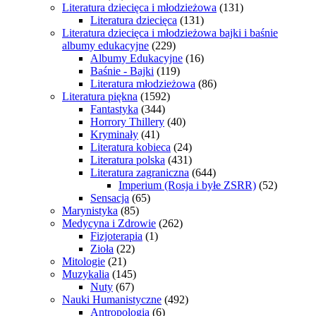
Literatura dziecięca i młodzieżowa
(131)
Literatura dziecięca
(131)
Literatura dziecięca i młodzieżowa bajki i baśnie
albumy edukacyjne
(229)
Albumy Edukacyjne
(16)
Baśnie - Bajki
(119)
Literatura młodzieżowa
(86)
Literatura piękna
(1592)
Fantastyka
(344)
Horrory Thillery
(40)
Kryminały
(41)
Literatura kobieca
(24)
Literatura polska
(431)
Literatura zagraniczna
(644)
Imperium (Rosja i byłe ZSRR)
(52)
Sensacja
(65)
Marynistyka
(85)
Medycyna i Zdrowie
(262)
Fizjoterapia
(1)
Zioła
(22)
Mitologie
(21)
Muzykalia
(145)
Nuty
(67)
Nauki Humanistyczne
(492)
Antropologia
(6)