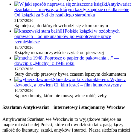
Antykwariat
Szarlatan — miejsce, w którym każdy znajdzie coś dla siebie
Od książki za 5 zł do rzadkiego starodruku
21/07/2026
Są miejsca, do których wchodzi się z konkretnym
Polskie książki w ozdobnych
oprawach – od inkunabułów po współczesne prace
rzemieślnicze
19/07/2026
Książkę można oczywiście czytać od pierwszej
„Poproszę o papier do pakowania…” —
dowcip z „Muchy” z 1948 roku
17/07/2026
Stary dowcip prasowy bywa czasem lepszym dokumentem
Stare dzwonki z charakterem. Wybierz
dzwonek, a powiem Ci, kim jesteś – film humorystyczny
16/07/2026
Są przedmioty, które nie muszą wiele robić, żeby
Szarlatan Antykwariat – internetowy i stacjonarny Wrocław
Antykwariat Szarlatan we Wrocławiu to wyjątkowe miejsce na
mapie miasta i całej Polski, które od dwudziestu lat z pasją łączy
miłość do literatury, sztuki, antyków i staroci. Nasza siedziba mieści