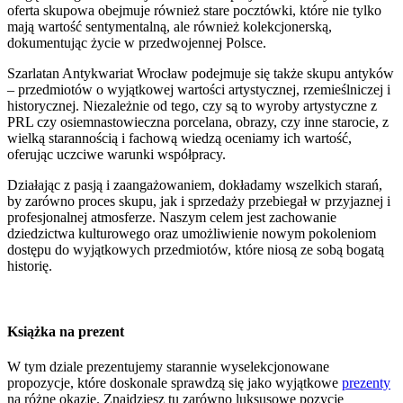
oferta skupowa obejmuje również stare pocztówki, które nie tylko
mają wartość sentymentalną, ale również kolekcjonerską,
dokumentując życie w przedwojennej Polsce.
Szarlatan Antykwariat Wrocław podejmuje się także skupu antyków
– przedmiotów o wyjątkowej wartości artystycznej, rzemieślniczej i
historycznej. Niezależnie od tego, czy są to wyroby artystyczne z
PRL czy osiemnastowieczna porcelana, obrazy, czy inne starocie, z
wielką starannością i fachową wiedzą oceniamy ich wartość,
oferując uczciwe warunki współpracy.
Działając z pasją i zaangażowaniem, dokładamy wszelkich starań,
by zarówno proces skupu, jak i sprzedaży przebiegał w przyjaznej i
profesjonalnej atmosferze. Naszym celem jest zachowanie
dziedzictwa kulturowego oraz umożliwienie nowym pokoleniom
dostępu do wyjątkowych przedmiotów, które niosą ze sobą bogatą
historię.
Książka na prezent
W tym dziale prezentujemy starannie wyselekcjonowane
propozycje, które doskonale sprawdzą się jako wyjątkowe
prezenty
na różne okazje. Znajdziesz tu zarówno luksusowe pozycje