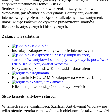
antykwariat naukowy Dom-u Książki.
Serdecznie zapraszamy do odwiedzenia naszego salonu we
Wrocławiu, jak również do korzystania z oferty antykwariatu
internetowego, gdzie na bieżąco aktualizujemy nasz asortyment,
umożliwiając Państwu odkrywanie prawdziwych skarbów
literackich, artystycznych i historycznych.
Zakupy w Szarlatanie
Jak kupić?
Instrukcja zakupów w antykwariacie internetowym.
Jak sprzedać? Zasady skupu książek,
starodruków, antyków i staroci, płyt winylowych, pocztówek
i dzieł sztuki. Antykwariat Wrocław
Nazywam się Stanisław Karolewski – dorastałem
Regulamin
Regulamin REGULAMIN zakupów na www.szarlatan.pl
Zwroty i reklamacje
Klient ma prawo odstąpić od umowy i zwrócić
Skup książek, antyków i staroci
W ramach swojej działalności, Szarlatan Antykwariat Wrocław nie
tylko oferuje szeroką gamę wybitnych obiektów, ale także prowadzi