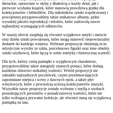
literackie, oprawiane w skórę z dbałością o każdy detal, jak i
pierwsze wydania książek, które stanowią prawdziwą gratkę dla
kolekcjonerów i bibliofilów. Dla miłośników sztuki współczesnej i
powojennej przygotowaliśmy także unikatowe albumy, pełne
wysokiej jakości reprodukcji i tekstów, które zadowolą nawet
najbardziej wymagających odbiorców.
W naszej ofercie znajdują się również wyjątkowe antyki i starocie
oraz dzieła sztuki powojennej, które mogą stanowić niepowtarzalny
dodatek do każdego wnętrza. Wybrane propozycje obejmują m.in.
artystyczne wyroby ze szkła, porcelanowe figurki oraz inne obiekty
sztuki użytkowej, które łączą w sobie estetykę i historyczną wartość.
Dla tych, którzy cenią pamiątki o wyjątkowym charakterze,
przygotowaliśmy także autografy znanych postaci, które dodają
każdemu zbiorowi unikalnej wartości. Wśród propozycji nie
zabrakło najrzadszych pocztówek, często przedstawiających
zapomniane miejsca i sceny z dawnych epok, a także płyt
winylowych, które z pewnością ucieszą kolekcjonerów muzyki.
Wszystkie nasze propozycje zostały wybrane z myślą o osobach
poszukujących prezentów o ponadczasowej wartości, które nie
tylko wzbogacą prywatne kolekcje, ale również staną się wyjątkową
pamiątką na lata.