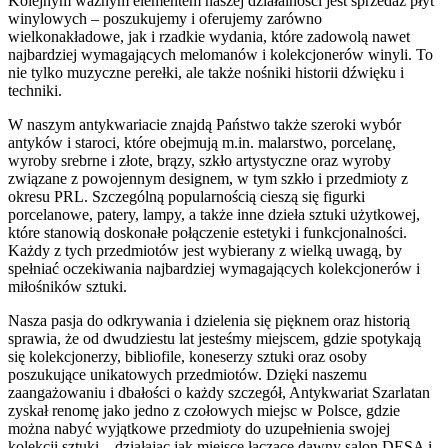
Kolejnym ważnym elementem naszej działalności jest sprzedaż płyt
winylowych – poszukujemy i oferujemy zarówno
wielkonakładowe, jak i rzadkie wydania, które zadowolą nawet
najbardziej wymagających melomanów i kolekcjonerów winyli. To
nie tylko muzyczne perełki, ale także nośniki historii dźwięku i
techniki.
W naszym antykwariacie znajdą Państwo także szeroki wybór
antyków i staroci, które obejmują m.in. malarstwo, porcelanę,
wyroby srebrne i złote, brązy, szkło artystyczne oraz wyroby
związane z powojennym designem, w tym szkło i przedmioty z
okresu PRL. Szczególną popularnością cieszą się figurki
porcelanowe, patery, lampy, a także inne dzieła sztuki użytkowej,
które stanowią doskonałe połączenie estetyki i funkcjonalności.
Każdy z tych przedmiotów jest wybierany z wielką uwagą, by
spełniać oczekiwania najbardziej wymagających kolekcjonerów i
miłośników sztuki.
Nasza pasja do odkrywania i dzielenia się pięknem oraz historią
sprawia, że od dwudziestu lat jesteśmy miejscem, gdzie spotykają
się kolekcjonerzy, bibliofile, koneserzy sztuki oraz osoby
poszukujące unikatowych przedmiotów. Dzięki naszemu
zaangażowaniu i dbałości o każdy szczegół, Antykwariat Szarlatan
zyskał renomę jako jedno z czołowych miejsc w Polsce, gdzie
można nabyć wyjątkowe przedmioty do uzupełnienia swojej
kolekcji sztuki – działając jak miejsce łączące dawny salon DESA i