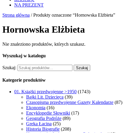
NA PREZENT
Strona główna
/ Produkty oznaczone “Hornowska Elżbieta”
Hornowska Elżbieta
Nie znaleziono produktów, których szukasz.
Wyszukaj w katalogu
Szukaj:
Szukaj
Kategorie produktów
01. Książki przedwojenne >1950
(1743)
Bajki Lit. Dziecięca
(39)
Czasopisma przedwojenne Gazety Kalendarze
(87)
Ekonomia
(16)
Encyklopedie Słowniki
(17)
Geografia Podróże
(89)
Greka Łacina
(25)
Historia Biografie
(208)