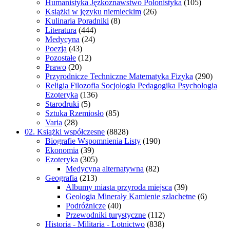
Humanistyka Jęzkoznawstwo Polonistyka
(105)
Książki w języku niemieckim
(26)
Kulinaria Poradniki
(8)
Literatura
(444)
Medycyna
(24)
Poezja
(43)
Pozostałe
(12)
Prawo
(20)
Przyrodnicze Techniczne Matematyka Fizyka
(290)
Religia Filozofia Socjologia Pedagogika Psychologia
Ezoteryka
(136)
Starodruki
(5)
Sztuka Rzemiosło
(85)
Varia
(28)
02. Książki współczesne
(8828)
Biografie Wspomnienia Listy
(190)
Ekonomia
(39)
Ezoteryka
(305)
Medycyna alternatywna
(82)
Geografia
(213)
Albumy miasta przyroda miejsca
(39)
Geologia Minerały Kamienie szlachetne
(6)
Podróżnicze
(40)
Przewodniki turystyczne
(112)
Historia - Militaria - Lotnictwo
(838)