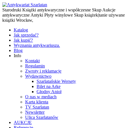
Starodruki Książki antykwaryczne i współczesne Skup Aukcje
antykwaryczne Antyki Płyty winylowe Skup książek|tanie używane
książki Wrocław,
Katalog
Jak sprzedać?
Jak kupić?
Wyznania antykwariusza.
Blog
Info
Kontakt
Regulamin
Zwroty i reklamacje
Wydawnictwo
Szarlatańskie Wersety
Bilet na Arkę
Głodny Anioł
O nas w mediach
Karta klienta
TV Szarlatan
Newsletter
Ulica Szarlatanów
AUKCJE
Referencje