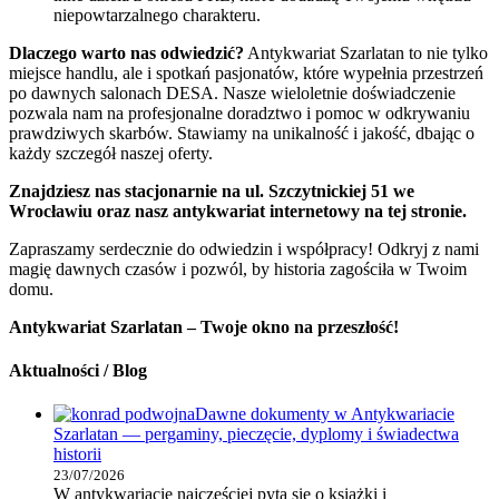
niepowtarzalnego charakteru.
Dlaczego warto nas odwiedzić?
Antykwariat Szarlatan to nie tylko
miejsce handlu, ale i spotkań pasjonatów, które wypełnia przestrzeń
po dawnych salonach DESA. Nasze wieloletnie doświadczenie
pozwala nam na profesjonalne doradztwo i pomoc w odkrywaniu
prawdziwych skarbów. Stawiamy na unikalność i jakość, dbając o
każdy szczegół naszej oferty.
Znajdziesz nas stacjonarnie na ul. Szczytnickiej 51 we
Wrocławiu oraz nasz antykwariat internetowy na tej stronie.
Zapraszamy serdecznie do odwiedzin i współpracy! Odkryj z nami
magię dawnych czasów i pozwól, by historia zagościła w Twoim
domu.
Antykwariat Szarlatan – Twoje okno na przeszłość!
Aktualności / Blog
Dawne dokumenty w Antykwariacie
Szarlatan — pergaminy, pieczęcie, dyplomy i świadectwa
historii
23/07/2026
W antykwariacie najczęściej pyta się o książki i