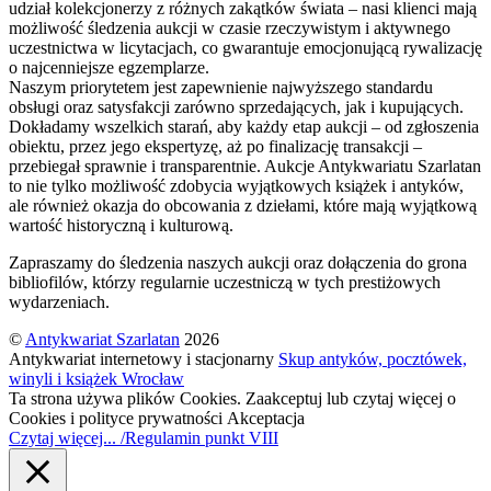
udział kolekcjonerzy z różnych zakątków świata – nasi klienci mają
możliwość śledzenia aukcji w czasie rzeczywistym i aktywnego
uczestnictwa w licytacjach, co gwarantuje emocjonującą rywalizację
o najcenniejsze egzemplarze.
Naszym priorytetem jest zapewnienie najwyższego standardu
obsługi oraz satysfakcji zarówno sprzedających, jak i kupujących.
Dokładamy wszelkich starań, aby każdy etap aukcji – od zgłoszenia
obiektu, przez jego ekspertyzę, aż po finalizację transakcji –
przebiegał sprawnie i transparentnie. Aukcje Antykwariatu Szarlatan
to nie tylko możliwość zdobycia wyjątkowych książek i antyków,
ale również okazja do obcowania z dziełami, które mają wyjątkową
wartość historyczną i kulturową.
Zapraszamy do śledzenia naszych aukcji oraz dołączenia do grona
bibliofilów, którzy regularnie uczestniczą w tych prestiżowych
wydarzeniach.
©
Antykwariat Szarlatan
2026
Antykwariat internetowy i stacjonarny
Skup antyków, pocztówek,
winyli i książek Wrocław
Ta strona używa plików Cookies. Zaakceptuj lub czytaj więcej o
Cookies i polityce prywatności
Akceptacja
Czytaj więcej... /Regulamin punkt VIII