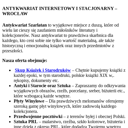
ANTYKWARIAT INTERNETOWY I STACJONARNY –
WROCŁAW
Antykwariat Szarlatan
to wyjątkowe miejsce z duszą, które od
wielu lat cieszy się zaufaniem miłośników literatury i
kolekcjonerów. Nasz antykwariat to prawdziwa skarbnica dla
każdego, kto ceni sobie nie tylko wartość materialną, ale także
historyczną i emocjonalną książek oraz innych przedmiotów z
przeszłości.
Nasza oferta obejmuje:
Skup Książek i Starodruków
– Chętnie kupujemy książki z
każdej epoki, w tym starodruki, polskie książki XIX w,.
rękopisy, dokumenty etc.
Antyki i Starocie oraz Sztuka
– Zapraszamy do odkrywania
wyjątkowych obrazów, rzeźb, porcelany, sreber, biżuterii etc.,
które wzbogacą każde wnętrze.
Płyty Winylowe
– Dla prawdziwych melomanów oferujemy
szeroką gamę płyt winylowych, które zadowolą każdego
kolekcjonera.
Przedwojenne pocztówki
– z terenów byłej i obecnej Polski.
Sztuka PRL
– malarstwo, rzeźba, szkło kolorowe, biżuteria i
inne dzieła z okresu PRL, które dodadzą Twojemu wnętrzu