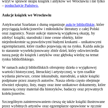
wizyt w sprawie skupu książek i antyków we Wrocławiu i nie tylko
–
posłuchajcie Państwo.
Aukcje książek we Wrocławiu
Antykwariat Szarlatan z dumą organizuje
aukcje bibliofilskie
, które
przyciągają kolekcjonerów i miłośników literatury z całej Polski
oraz zagranicy. Nasze aukcje stanowią wyjątkową okazję, by
zdobyć książki, starodruki i inne cenne obiekty, które
niejednokrotnie są prawdziwymi białymi krukami – unikatowymi
egzemplarzami, które rzadko pojawiają się na rynku. Każda aukcja
to starannie wyselekcjonowany zbiór dzieł, który odzwierciedla
naszą pasję do książek i antyków oraz głęboką wiedzę na temat
rynku bibliofilskiego.
W ramach aukcji bibliofilskich oferujemy dzieła o wyjątkowej
wartości historycznej, literackiej i artystycznej, w tym rzadkie
wydania pierwsze, cenne inkunabuły, starodruki, a także książki
podpisane przez znanych autorów. Nasza oferta często obejmuje
również rękopisy, listy, mapy oraz inne unikatowe dokumenty, które
stanowią cenny materiał dla historyków, badaczy oraz prywatnych
kolekcjonerów.
Szczególnym zainteresowaniem cieszą się także książki ilustrowane
przez wybitnych artystów oraz egzemplarze oprawione w ręcznie