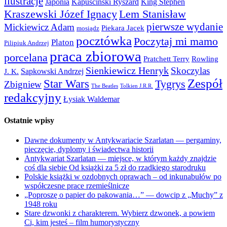
ilustracje
Japonia
Kapuściński Ryszard
King Stephen
Kraszewski Józef Ignacy
Lem Stanisław
pierwsze wydanie
Mickiewicz Adam
Piekara Jacek
mosiądz
pocztówka
Poczytaj mi mamo
Platon
Pilipiuk Andrzej
praca zbiorowa
porcelana
Pratchett Terry
Rowling
Sienkiewicz Henryk
Skoczylas
Sapkowski Andrzej
J. K.
Zespół
Star Wars
Tygrys
Zbigniew
The Beatles
Tolkien J.R.R.
redakcyjny
Łysiak Waldemar
Ostatnie wpisy
Dawne dokumenty w Antykwariacie Szarlatan — pergaminy,
pieczęcie, dyplomy i świadectwa historii
Antykwariat Szarlatan — miejsce, w którym każdy znajdzie
coś dla siebie Od książki za 5 zł do rzadkiego starodruku
Polskie książki w ozdobnych oprawach – od inkunabułów po
współczesne prace rzemieślnicze
„Poproszę o papier do pakowania…” — dowcip z „Muchy” z
1948 roku
Stare dzwonki z charakterem. Wybierz dzwonek, a powiem
Ci, kim jesteś – film humorystyczny