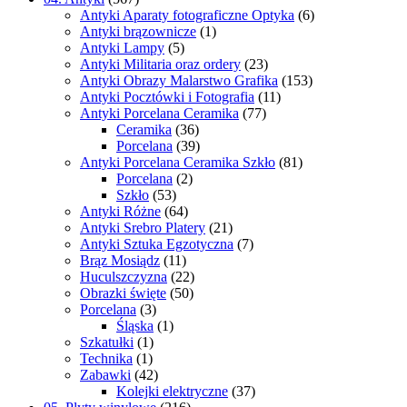
Antyki Aparaty fotograficzne Optyka
(6)
Antyki brązownicze
(1)
Antyki Lampy
(5)
Antyki Militaria oraz ordery
(23)
Antyki Obrazy Malarstwo Grafika
(153)
Antyki Pocztówki i Fotografia
(11)
Antyki Porcelana Ceramika
(77)
Ceramika
(36)
Porcelana
(39)
Antyki Porcelana Ceramika Szkło
(81)
Porcelana
(2)
Szkło
(53)
Antyki Różne
(64)
Antyki Srebro Platery
(21)
Antyki Sztuka Egzotyczna
(7)
Brąz Mosiądz
(11)
Huculszczyzna
(22)
Obrazki święte
(50)
Porcelana
(3)
Śląska
(1)
Szkatułki
(1)
Technika
(1)
Zabawki
(42)
Kolejki elektryczne
(37)