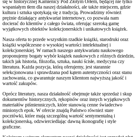
się w historycznej Kamienicy Pod Złotym Orłem, będącej nie tylko
wspaniałym tłem dla naszej działalności, ale także miejscem, gdzie
kultura i sztuka spotykają się z tradycją. Prowadzimy również
prężnie działający antykwariat internetowy, co pozwala nam
docierać do klientów z całego świata, oferując szeroką gamę
wyjątkowych obiektów kolekcjonerskich i unikatowych książek.
Nasza oferta to przede wszystkim rzadkie książki, starodruki oraz
książki współczesne o wysokiej wartości intelektualnej i
kolekcjonerskiej. W ramach naszego antykwariatu naukowego
proponujemy bogaty wybór książek naukowych z różnych dziedzin,
takich jak historia, filozofia, sztuka, nauki ścisłe, medycyna czy
literatura. Każda pozycja, którą oferujemy, jest starannie
selekcjonowana i sprawdzana pod kątem autentyczności oraz stanu
zachowania, co gwarantuje naszym klientom najwyższą jakość i
wartość zakupów.
Oprócz literatury, nasza działalność obejmuje także sprzedaż i skup
dokumentów historycznych, rękopisów oraz innych wyjątkowych
materiałów piśmienniczych, które stanowią cenne świadectwo
minionych epok. W ofercie znajdą Państwo również stare
pocztówki, które mają szczególną wartość sentymentalną i
kolekcjonerską, odzwierciedlając dawną ikonografię i style
graficzne.