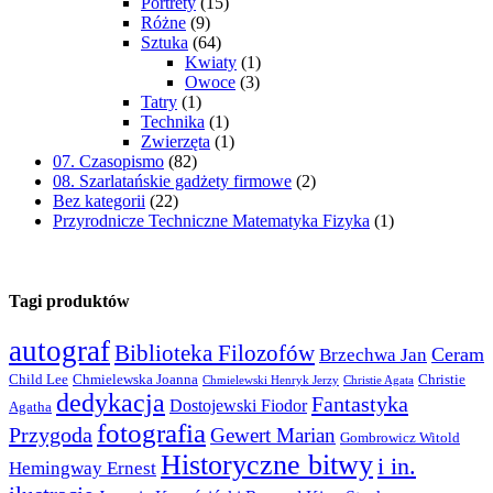
Portrety
(15)
Różne
(9)
Sztuka
(64)
Kwiaty
(1)
Owoce
(3)
Tatry
(1)
Technika
(1)
Zwierzęta
(1)
07. Czasopismo
(82)
08. Szarlatańskie gadżety firmowe
(2)
Bez kategorii
(22)
Przyrodnicze Techniczne Matematyka Fizyka
(1)
Tagi produktów
autograf
Biblioteka Filozofów
Ceram
Brzechwa Jan
Child Lee
Chmielewska Joanna
Christie
Chmielewski Henryk Jerzy
Christie Agata
dedykacja
Fantastyka
Dostojewski Fiodor
Agatha
fotografia
Przygoda
Gewert Marian
Gombrowicz Witold
Historyczne bitwy
i in.
Hemingway Ernest