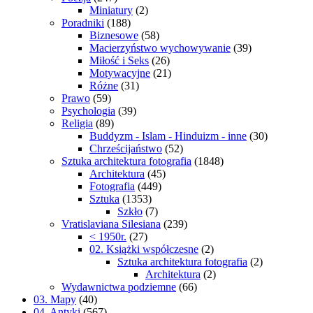
Miniatury
(2)
Poradniki
(188)
Biznesowe
(58)
Macierzyństwo wychowywanie
(39)
Miłość i Seks
(26)
Motywacyjne
(21)
Różne
(31)
Prawo
(59)
Psychologia
(39)
Religia
(89)
Buddyzm - Islam - Hinduizm - inne
(30)
Chrześcijaństwo
(52)
Sztuka architektura fotografia
(1848)
Architektura
(45)
Fotografia
(449)
Sztuka
(1353)
Szkło
(7)
Vratislaviana Silesiana
(239)
< 1950r.
(27)
02. Książki współczesne
(2)
Sztuka architektura fotografia
(2)
Architektura
(2)
Wydawnictwa podziemne
(66)
03. Mapy
(40)
04. Antyki
(567)