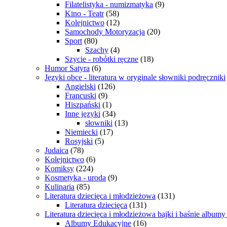
Filatelistyka - numizmatyka
(9)
Kino - Teatr
(58)
Kolejnictwo
(12)
Samochody Motoryzacja
(20)
Sport
(80)
Szachy
(4)
Szycie - robótki ręczne
(18)
Humor Satyra
(6)
Języki obce - literatura w oryginale słowniki podręczniki
Angielski
(126)
Francuski
(9)
Hiszpański
(1)
Inne języki
(34)
słowniki
(13)
Niemiecki
(17)
Rosyjski
(5)
Judaica
(78)
Kolejnictwo
(6)
Komiksy
(224)
Kosmetyka - uroda
(9)
Kulinaria
(85)
Literatura dziecięca i młodzieżowa
(131)
Literatura dziecięca
(131)
Literatura dziecięca i młodzieżowa bajki i baśnie album
Albumy Edukacyjne
(16)