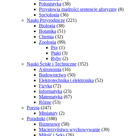
Polonistyka
(38)
Przysłowia mądrości sentencje aforyzmy
(8)
Socjologia
(36)
Nauki Przyrodnicze
(221)
Biologia
(38)
Botanika
(51)
Chemia
(32)
Zoologia
(99)
Psy
(1)
Ptaki
(3)
Ryby
(2)
Nauki Ścisłe i Techniczne
(352)
Astronomia
(16)
Budownictwo
(50)
Elektrotechnika i elektronika
(52)
Fizyka
(72)
Informatyka
(23)
Matematyka
(67)
Różne
(53)
Poezja
(247)
Miniatury
(2)
Poradniki
(188)
Biznesowe
(58)
Macierzyństwo wychowywanie
(39)
Miłość i Seks
(26)