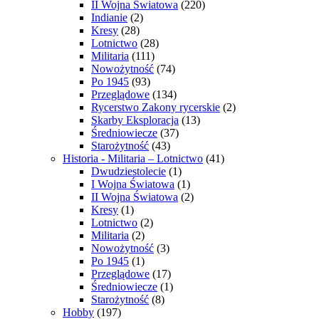
II Wojna Światowa
(220)
Indianie
(2)
Kresy
(28)
Lotnictwo
(28)
Militaria
(111)
Nowożytność
(74)
Po 1945
(93)
Przeglądowe
(134)
Rycerstwo Zakony rycerskie
(2)
Skarby Eksploracja
(13)
Średniowiecze
(37)
Starożytność
(43)
Historia - Militaria – Lotnictwo
(41)
Dwudziestolecie
(1)
I Wojna Światowa
(1)
II Wojna Światowa
(2)
Kresy
(1)
Lotnictwo
(2)
Militaria
(2)
Nowożytność
(3)
Po 1945
(1)
Przeglądowe
(17)
Średniowiecze
(1)
Starożytność
(8)
Hobby
(197)