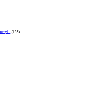
oteryka
(136)