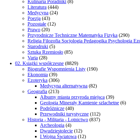
Kulinaria Poradniki
(8)
Literatura
(444)
Medycyna
(24)
Poezja
(43)
Pozostałe
(12)
Prawo
(20)
Przyrodnicze Techniczne Matematyka Fizyka
(290)
Religia Filozofia Socjologia Pedagogika Psychologia Ez
Starodruki
(5)
Sztuka Rzemiosło
(85)
Varia
(28)
02. Książki współczesne
(8829)
Biografie Wspomnienia Listy
(190)
Ekonomia
(39)
Ezoteryka
(306)
Medycyna alternatywna
(82)
Geografia
(213)
Albumy miasta przyroda miejsca
(39)
Geologia Minerały Kamienie szlachetne
(6)
Podróżnicze
(40)
Przewodniki turystyczne
(112)
Historia - Militaria - Lotnictwo
(837)
Archeologia
(4)
Dwudziestolecie
(12)
I Wojna Światowa
(12)