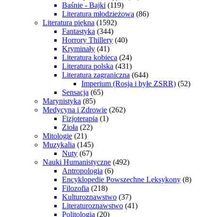
Baśnie - Bajki
(119)
Literatura młodzieżowa
(86)
Literatura piękna
(1592)
Fantastyka
(344)
Horrory Thillery
(40)
Kryminały
(41)
Literatura kobieca
(24)
Literatura polska
(431)
Literatura zagraniczna
(644)
Imperium (Rosja i byłe ZSRR)
(52)
Sensacja
(65)
Marynistyka
(85)
Medycyna i Zdrowie
(262)
Fizjoterapia
(1)
Zioła
(22)
Mitologie
(21)
Muzykalia
(145)
Nuty
(67)
Nauki Humanistyczne
(492)
Antropologia
(6)
Encyklopedie Powszechne Leksykony
(8)
Filozofia
(218)
Kulturoznawstwo
(37)
Literaturoznawstwo
(41)
Politologia
(20)