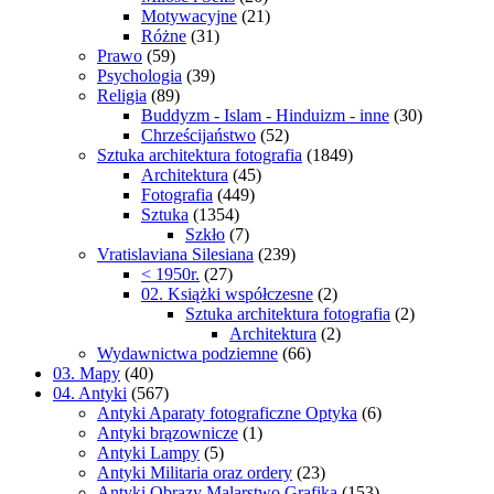
Motywacyjne
(21)
Różne
(31)
Prawo
(59)
Psychologia
(39)
Religia
(89)
Buddyzm - Islam - Hinduizm - inne
(30)
Chrześcijaństwo
(52)
Sztuka architektura fotografia
(1849)
Architektura
(45)
Fotografia
(449)
Sztuka
(1354)
Szkło
(7)
Vratislaviana Silesiana
(239)
< 1950r.
(27)
02. Książki współczesne
(2)
Sztuka architektura fotografia
(2)
Architektura
(2)
Wydawnictwa podziemne
(66)
03. Mapy
(40)
04. Antyki
(567)
Antyki Aparaty fotograficzne Optyka
(6)
Antyki brązownicze
(1)
Antyki Lampy
(5)
Antyki Militaria oraz ordery
(23)
Antyki Obrazy Malarstwo Grafika
(153)