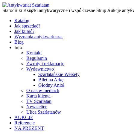
Starodruki Książki antykwaryczne i współczesne Skup Aukcje antyk
Katalog
Jak sprzedać?
Jak kupić?
Wyznania antykwariusza.
Blog
Info
Kontakt
Regulamin
Zwroty i reklamacje
Wydawnictwo
Szarlatańskie Wersety
Bilet na Arkę
Głodny Anioł
O nas w mediach
Karta klienta
TV Szarlatan
Newsletter
Ulica Szarlatanów
AUKCJE
Referencje
NA PREZENT