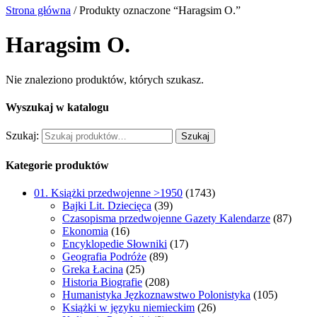
Strona główna
/ Produkty oznaczone “Haragsim O.”
Haragsim O.
Nie znaleziono produktów, których szukasz.
Wyszukaj w katalogu
Szukaj:
Szukaj
Kategorie produktów
01. Książki przedwojenne >1950
(1743)
Bajki Lit. Dziecięca
(39)
Czasopisma przedwojenne Gazety Kalendarze
(87)
Ekonomia
(16)
Encyklopedie Słowniki
(17)
Geografia Podróże
(89)
Greka Łacina
(25)
Historia Biografie
(208)
Humanistyka Jęzkoznawstwo Polonistyka
(105)
Książki w języku niemieckim
(26)