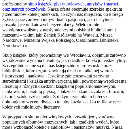
profesjonalny
skup książek, płyt winylowych, antyków i staroci
oraz starych pocztówek
. Nasza oferta obejmuje szerokie spektrum
przedmiotów kolekcjonerskich, co czyni nas miejscem, do którego
zgłaszają się zarówno indywidualni pasjonaci, jak i instytucje
poszukujące unikatowych egzemplarzy. Wielokrotnie
współpracowaliśmy z najsłynniejszymi polskimi bibliotekami i
muzeami – takimi jak: Zamek Królewski na Wawelu, Muzea
Narodowe, Muzeum Wojska Polskiego, Ossolineum, Biblioteka
Narodowa i in.
Skup książek, który prowadzimy we Wrocławiu, obejmuje zarówno
współczesne wydania literatury, jak i rzadkie, kolekcjonerskie tytuły.
Szczególnie cenne są dla nas księgozbiory profesorskie oraz
bibliofilskie, które często zawierają dzieła o unikalnej wartości
historycznej i naukowej. Jesteśmy zainteresowani zarówno
starodrukami i książka antykwaryczną jak i powojenną-współczesną
literaturą z różnych dziedzin: książkami popularnonaukowymi,
naukowymi, literaturą piękną, a także książkami z zakresu filozofii,
historii, sztuki czy techniki. Z dużym szacunkiem i precyzją
dokonujemy wycen, dbając o to, aby każda książka trafiła w ręce
kolejnych miłośników literatury.
W przypadku skupu płyt winylowych, poszukujemy zarówno
popularnych albumów muzycznych, jak i rzadkich wydań, które
mogą wzbogacić kolekcje audiofilów i pasjonatów muzyki. Nasza