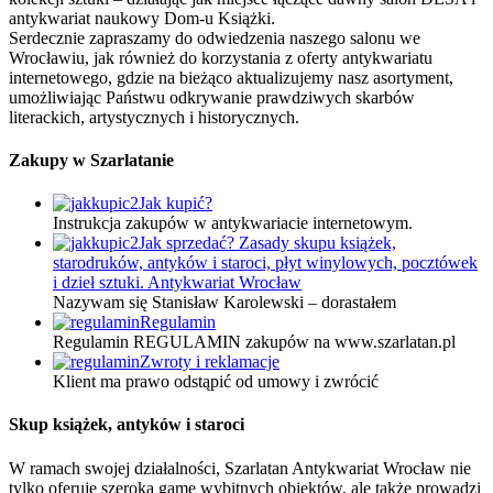
antykwariat naukowy Dom-u Książki.
Serdecznie zapraszamy do odwiedzenia naszego salonu we
Wrocławiu, jak również do korzystania z oferty antykwariatu
internetowego, gdzie na bieżąco aktualizujemy nasz asortyment,
umożliwiając Państwu odkrywanie prawdziwych skarbów
literackich, artystycznych i historycznych.
Zakupy w Szarlatanie
Jak kupić?
Instrukcja zakupów w antykwariacie internetowym.
Jak sprzedać? Zasady skupu książek,
starodruków, antyków i staroci, płyt winylowych, pocztówek
i dzieł sztuki. Antykwariat Wrocław
Nazywam się Stanisław Karolewski – dorastałem
Regulamin
Regulamin REGULAMIN zakupów na www.szarlatan.pl
Zwroty i reklamacje
Klient ma prawo odstąpić od umowy i zwrócić
Skup książek, antyków i staroci
W ramach swojej działalności, Szarlatan Antykwariat Wrocław nie
tylko oferuje szeroką gamę wybitnych obiektów, ale także prowadzi