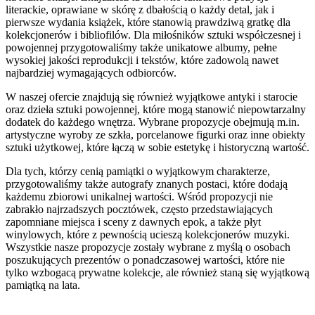
literackie, oprawiane w skórę z dbałością o każdy detal, jak i
pierwsze wydania książek, które stanowią prawdziwą gratkę dla
kolekcjonerów i bibliofilów. Dla miłośników sztuki współczesnej i
powojennej przygotowaliśmy także unikatowe albumy, pełne
wysokiej jakości reprodukcji i tekstów, które zadowolą nawet
najbardziej wymagających odbiorców.
W naszej ofercie znajdują się również wyjątkowe antyki i starocie
oraz dzieła sztuki powojennej, które mogą stanowić niepowtarzalny
dodatek do każdego wnętrza. Wybrane propozycje obejmują m.in.
artystyczne wyroby ze szkła, porcelanowe figurki oraz inne obiekty
sztuki użytkowej, które łączą w sobie estetykę i historyczną wartość.
Dla tych, którzy cenią pamiątki o wyjątkowym charakterze,
przygotowaliśmy także autografy znanych postaci, które dodają
każdemu zbiorowi unikalnej wartości. Wśród propozycji nie
zabrakło najrzadszych pocztówek, często przedstawiających
zapomniane miejsca i sceny z dawnych epok, a także płyt
winylowych, które z pewnością ucieszą kolekcjonerów muzyki.
Wszystkie nasze propozycje zostały wybrane z myślą o osobach
poszukujących prezentów o ponadczasowej wartości, które nie
tylko wzbogacą prywatne kolekcje, ale również staną się wyjątkową
pamiątką na lata.