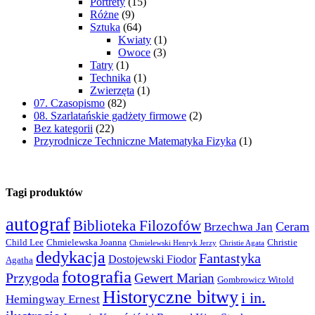
Portrety
(15)
Różne
(9)
Sztuka
(64)
Kwiaty
(1)
Owoce
(3)
Tatry
(1)
Technika
(1)
Zwierzęta
(1)
07. Czasopismo
(82)
08. Szarlatańskie gadżety firmowe
(2)
Bez kategorii
(22)
Przyrodnicze Techniczne Matematyka Fizyka
(1)
Tagi produktów
autograf
Biblioteka Filozofów
Ceram
Brzechwa Jan
Child Lee
Chmielewska Joanna
Christie
Chmielewski Henryk Jerzy
Christie Agata
dedykacja
Fantastyka
Dostojewski Fiodor
Agatha
fotografia
Przygoda
Gewert Marian
Gombrowicz Witold
Historyczne bitwy
i in.
Hemingway Ernest