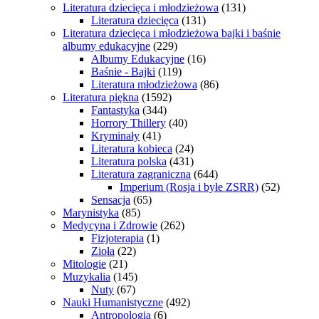
Literatura dziecięca i młodzieżowa
(131)
Literatura dziecięca
(131)
Literatura dziecięca i młodzieżowa bajki i baśnie
albumy edukacyjne
(229)
Albumy Edukacyjne
(16)
Baśnie - Bajki
(119)
Literatura młodzieżowa
(86)
Literatura piękna
(1592)
Fantastyka
(344)
Horrory Thillery
(40)
Kryminały
(41)
Literatura kobieca
(24)
Literatura polska
(431)
Literatura zagraniczna
(644)
Imperium (Rosja i byłe ZSRR)
(52)
Sensacja
(65)
Marynistyka
(85)
Medycyna i Zdrowie
(262)
Fizjoterapia
(1)
Zioła
(22)
Mitologie
(21)
Muzykalia
(145)
Nuty
(67)
Nauki Humanistyczne
(492)
Antropologia
(6)