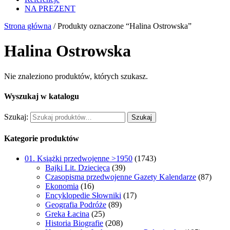
NA PREZENT
Strona główna
/ Produkty oznaczone “Halina Ostrowska”
Halina Ostrowska
Nie znaleziono produktów, których szukasz.
Wyszukaj w katalogu
Szukaj:
Szukaj
Kategorie produktów
01. Książki przedwojenne >1950
(1743)
Bajki Lit. Dziecięca
(39)
Czasopisma przedwojenne Gazety Kalendarze
(87)
Ekonomia
(16)
Encyklopedie Słowniki
(17)
Geografia Podróże
(89)
Greka Łacina
(25)
Historia Biografie
(208)