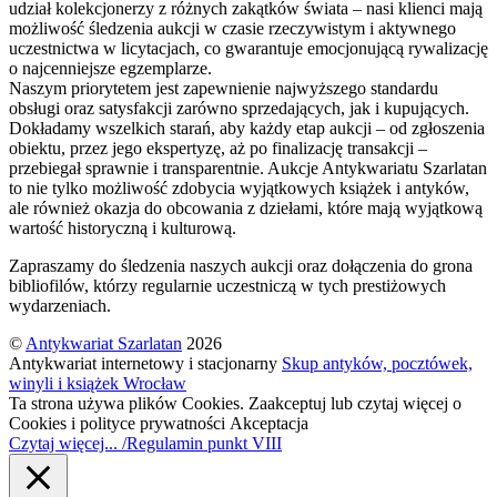
udział kolekcjonerzy z różnych zakątków świata – nasi klienci mają
możliwość śledzenia aukcji w czasie rzeczywistym i aktywnego
uczestnictwa w licytacjach, co gwarantuje emocjonującą rywalizację
o najcenniejsze egzemplarze.
Naszym priorytetem jest zapewnienie najwyższego standardu
obsługi oraz satysfakcji zarówno sprzedających, jak i kupujących.
Dokładamy wszelkich starań, aby każdy etap aukcji – od zgłoszenia
obiektu, przez jego ekspertyzę, aż po finalizację transakcji –
przebiegał sprawnie i transparentnie. Aukcje Antykwariatu Szarlatan
to nie tylko możliwość zdobycia wyjątkowych książek i antyków,
ale również okazja do obcowania z dziełami, które mają wyjątkową
wartość historyczną i kulturową.
Zapraszamy do śledzenia naszych aukcji oraz dołączenia do grona
bibliofilów, którzy regularnie uczestniczą w tych prestiżowych
wydarzeniach.
©
Antykwariat Szarlatan
2026
Antykwariat internetowy i stacjonarny
Skup antyków, pocztówek,
winyli i książek Wrocław
Ta strona używa plików Cookies. Zaakceptuj lub czytaj więcej o
Cookies i polityce prywatności
Akceptacja
Czytaj więcej... /Regulamin punkt VIII