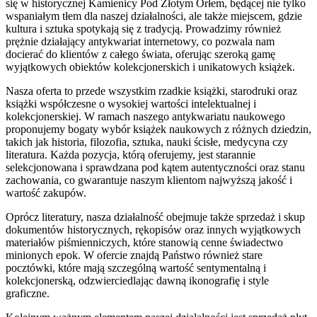
się w historycznej Kamienicy Pod Złotym Orłem, będącej nie tylko
wspaniałym tłem dla naszej działalności, ale także miejscem, gdzie
kultura i sztuka spotykają się z tradycją. Prowadzimy również
prężnie działający antykwariat internetowy, co pozwala nam
docierać do klientów z całego świata, oferując szeroką gamę
wyjątkowych obiektów kolekcjonerskich i unikatowych książek.
Nasza oferta to przede wszystkim rzadkie książki, starodruki oraz
książki współczesne o wysokiej wartości intelektualnej i
kolekcjonerskiej. W ramach naszego antykwariatu naukowego
proponujemy bogaty wybór książek naukowych z różnych dziedzin,
takich jak historia, filozofia, sztuka, nauki ścisłe, medycyna czy
literatura. Każda pozycja, którą oferujemy, jest starannie
selekcjonowana i sprawdzana pod kątem autentyczności oraz stanu
zachowania, co gwarantuje naszym klientom najwyższą jakość i
wartość zakupów.
Oprócz literatury, nasza działalność obejmuje także sprzedaż i skup
dokumentów historycznych, rękopisów oraz innych wyjątkowych
materiałów piśmienniczych, które stanowią cenne świadectwo
minionych epok. W ofercie znajdą Państwo również stare
pocztówki, które mają szczególną wartość sentymentalną i
kolekcjonerską, odzwierciedlając dawną ikonografię i style
graficzne.