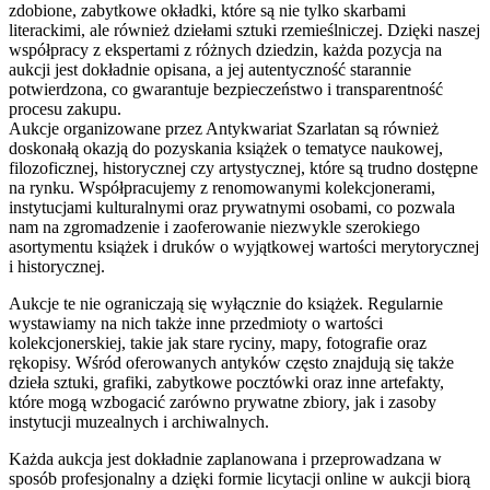
zdobione, zabytkowe okładki, które są nie tylko skarbami
literackimi, ale również dziełami sztuki rzemieślniczej. Dzięki naszej
współpracy z ekspertami z różnych dziedzin, każda pozycja na
aukcji jest dokładnie opisana, a jej autentyczność starannie
potwierdzona, co gwarantuje bezpieczeństwo i transparentność
procesu zakupu.
Aukcje organizowane przez Antykwariat Szarlatan są również
doskonałą okazją do pozyskania książek o tematyce naukowej,
filozoficznej, historycznej czy artystycznej, które są trudno dostępne
na rynku. Współpracujemy z renomowanymi kolekcjonerami,
instytucjami kulturalnymi oraz prywatnymi osobami, co pozwala
nam na zgromadzenie i zaoferowanie niezwykle szerokiego
asortymentu książek i druków o wyjątkowej wartości merytorycznej
i historycznej.
Aukcje te nie ograniczają się wyłącznie do książek. Regularnie
wystawiamy na nich także inne przedmioty o wartości
kolekcjonerskiej, takie jak stare ryciny, mapy, fotografie oraz
rękopisy. Wśród oferowanych antyków często znajdują się także
dzieła sztuki, grafiki, zabytkowe pocztówki oraz inne artefakty,
które mogą wzbogacić zarówno prywatne zbiory, jak i zasoby
instytucji muzealnych i archiwalnych.
Każda aukcja jest dokładnie zaplanowana i przeprowadzana w
sposób profesjonalny a dzięki formie licytacji online w aukcji biorą