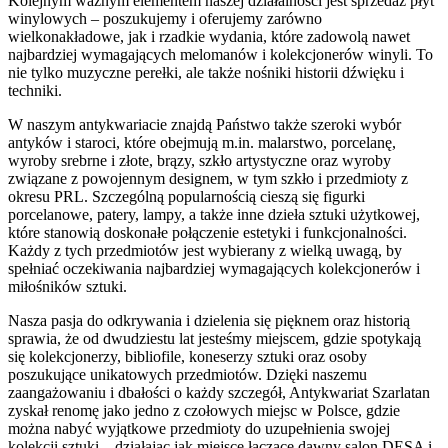
Kolejnym ważnym elementem naszej działalności jest sprzedaż płyt
winylowych – poszukujemy i oferujemy zarówno
wielkonakładowe, jak i rzadkie wydania, które zadowolą nawet
najbardziej wymagających melomanów i kolekcjonerów winyli. To
nie tylko muzyczne perełki, ale także nośniki historii dźwięku i
techniki.
W naszym antykwariacie znajdą Państwo także szeroki wybór
antyków i staroci, które obejmują m.in. malarstwo, porcelanę,
wyroby srebrne i złote, brązy, szkło artystyczne oraz wyroby
związane z powojennym designem, w tym szkło i przedmioty z
okresu PRL. Szczególną popularnością cieszą się figurki
porcelanowe, patery, lampy, a także inne dzieła sztuki użytkowej,
które stanowią doskonałe połączenie estetyki i funkcjonalności.
Każdy z tych przedmiotów jest wybierany z wielką uwagą, by
spełniać oczekiwania najbardziej wymagających kolekcjonerów i
miłośników sztuki.
Nasza pasja do odkrywania i dzielenia się pięknem oraz historią
sprawia, że od dwudziestu lat jesteśmy miejscem, gdzie spotykają
się kolekcjonerzy, bibliofile, koneserzy sztuki oraz osoby
poszukujące unikatowych przedmiotów. Dzięki naszemu
zaangażowaniu i dbałości o każdy szczegół, Antykwariat Szarlatan
zyskał renomę jako jedno z czołowych miejsc w Polsce, gdzie
można nabyć wyjątkowe przedmioty do uzupełnienia swojej
kolekcji sztuki – działając jak miejsce łączące dawny salon DESA i