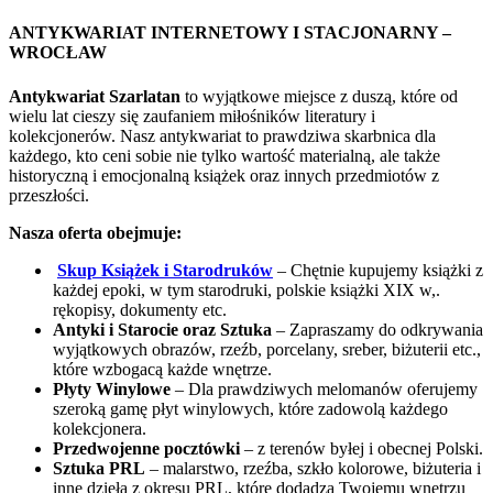
ANTYKWARIAT INTERNETOWY I STACJONARNY –
WROCŁAW
Antykwariat Szarlatan
to wyjątkowe miejsce z duszą, które od
wielu lat cieszy się zaufaniem miłośników literatury i
kolekcjonerów. Nasz antykwariat to prawdziwa skarbnica dla
każdego, kto ceni sobie nie tylko wartość materialną, ale także
historyczną i emocjonalną książek oraz innych przedmiotów z
przeszłości.
Nasza oferta obejmuje:
Skup Książek i Starodruków
– Chętnie kupujemy książki z
każdej epoki, w tym starodruki, polskie książki XIX w,.
rękopisy, dokumenty etc.
Antyki i Starocie oraz Sztuka
– Zapraszamy do odkrywania
wyjątkowych obrazów, rzeźb, porcelany, sreber, biżuterii etc.,
które wzbogacą każde wnętrze.
Płyty Winylowe
– Dla prawdziwych melomanów oferujemy
szeroką gamę płyt winylowych, które zadowolą każdego
kolekcjonera.
Przedwojenne pocztówki
– z terenów byłej i obecnej Polski.
Sztuka PRL
– malarstwo, rzeźba, szkło kolorowe, biżuteria i
inne dzieła z okresu PRL, które dodadzą Twojemu wnętrzu