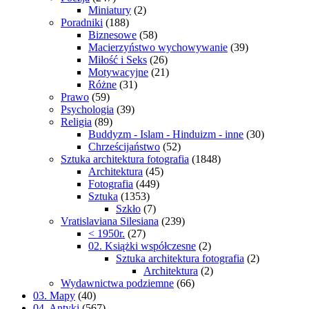
Miniatury
(2)
Poradniki
(188)
Biznesowe
(58)
Macierzyństwo wychowywanie
(39)
Miłość i Seks
(26)
Motywacyjne
(21)
Różne
(31)
Prawo
(59)
Psychologia
(39)
Religia
(89)
Buddyzm - Islam - Hinduizm - inne
(30)
Chrześcijaństwo
(52)
Sztuka architektura fotografia
(1848)
Architektura
(45)
Fotografia
(449)
Sztuka
(1353)
Szkło
(7)
Vratislaviana Silesiana
(239)
< 1950r.
(27)
02. Książki współczesne
(2)
Sztuka architektura fotografia
(2)
Architektura
(2)
Wydawnictwa podziemne
(66)
03. Mapy
(40)
04. Antyki
(567)