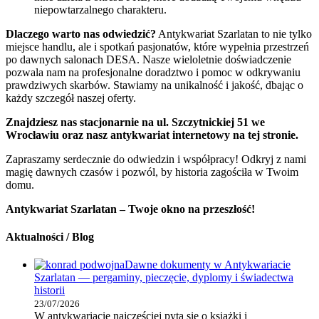
niepowtarzalnego charakteru.
Dlaczego warto nas odwiedzić?
Antykwariat Szarlatan to nie tylko
miejsce handlu, ale i spotkań pasjonatów, które wypełnia przestrzeń
po dawnych salonach DESA. Nasze wieloletnie doświadczenie
pozwala nam na profesjonalne doradztwo i pomoc w odkrywaniu
prawdziwych skarbów. Stawiamy na unikalność i jakość, dbając o
każdy szczegół naszej oferty.
Znajdziesz nas stacjonarnie na ul. Szczytnickiej 51 we
Wrocławiu oraz nasz antykwariat internetowy na tej stronie.
Zapraszamy serdecznie do odwiedzin i współpracy! Odkryj z nami
magię dawnych czasów i pozwól, by historia zagościła w Twoim
domu.
Antykwariat Szarlatan – Twoje okno na przeszłość!
Aktualności / Blog
Dawne dokumenty w Antykwariacie
Szarlatan — pergaminy, pieczęcie, dyplomy i świadectwa
historii
23/07/2026
W antykwariacie najczęściej pyta się o książki i