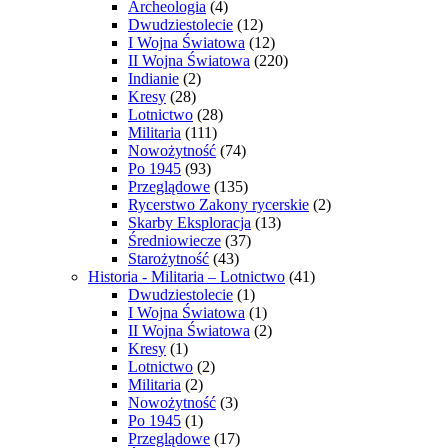
Archeologia
(4)
Dwudziestolecie
(12)
I Wojna Światowa
(12)
II Wojna Światowa
(220)
Indianie
(2)
Kresy
(28)
Lotnictwo
(28)
Militaria
(111)
Nowożytność
(74)
Po 1945
(93)
Przeglądowe
(135)
Rycerstwo Zakony rycerskie
(2)
Skarby Eksploracja
(13)
Średniowiecze
(37)
Starożytność
(43)
Historia - Militaria – Lotnictwo
(41)
Dwudziestolecie
(1)
I Wojna Światowa
(1)
II Wojna Światowa
(2)
Kresy
(1)
Lotnictwo
(2)
Militaria
(2)
Nowożytność
(3)
Po 1945
(1)
Przeglądowe
(17)