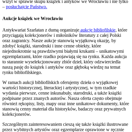
wizyt w sprawie skupu książek i antyków we Wrocławiu i nie tylko
–
posłuchajcie Państwo.
Aukcje książek we Wrocławiu
Antykwariat Szarlatan z dumą organizuje
aukcje bibliofilskie
, które
przyciągają kolekcjonerów i miłośników literatury z całej Polski
oraz zagranicy. Nasze aukcje stanowią wyjątkową okazję, by
zdobyć książki, starodruki i inne cenne obiekty, które
niejednokrotnie są prawdziwymi białymi krukami – unikatowymi
egzemplarzami, które rzadko pojawiają się na rynku. Każda aukcja
to starannie wyselekcjonowany zbiór dzieł, który odzwierciedla
naszą pasję do książek i antyków oraz głęboką wiedzę na temat
rynku bibliofilskiego.
W ramach aukcji bibliofilskich oferujemy dzieła o wyjątkowej
wartości historycznej, literackiej i artystycznej, w tym rzadkie
wydania pierwsze, cenne inkunabuły, starodruki, a także książki
podpisane przez znanych autorów. Nasza oferta często obejmuje
również rękopisy, listy, mapy oraz inne unikatowe dokumenty, które
stanowią cenny materiał dla historyków, badaczy oraz prywatnych
kolekcjonerów.
Szczególnym zainteresowaniem cieszą się także książki ilustrowane
przez wybitnych artystów oraz egzemplarze oprawione w ręcznie