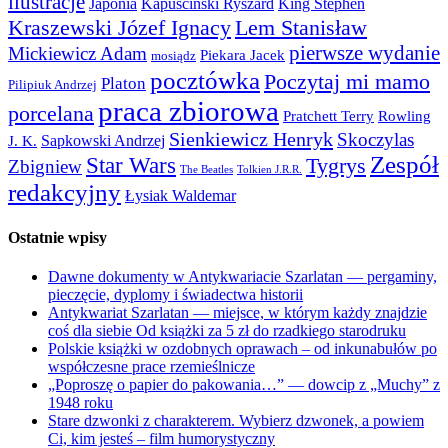
ilustracje
Japonia
Kapuściński Ryszard
King Stephen
Kraszewski Józef Ignacy
Lem Stanisław
pierwsze wydanie
Mickiewicz Adam
Piekara Jacek
mosiądz
pocztówka
Poczytaj mi mamo
Platon
Pilipiuk Andrzej
praca zbiorowa
porcelana
Pratchett Terry
Rowling
Sienkiewicz Henryk
Skoczylas
Sapkowski Andrzej
J. K.
Zespół
Star Wars
Tygrys
Zbigniew
The Beatles
Tolkien J.R.R.
redakcyjny
Łysiak Waldemar
Ostatnie wpisy
Dawne dokumenty w Antykwariacie Szarlatan — pergaminy,
pieczęcie, dyplomy i świadectwa historii
Antykwariat Szarlatan — miejsce, w którym każdy znajdzie
coś dla siebie Od książki za 5 zł do rzadkiego starodruku
Polskie książki w ozdobnych oprawach – od inkunabułów po
współczesne prace rzemieślnicze
„Poproszę o papier do pakowania…” — dowcip z „Muchy” z
1948 roku
Stare dzwonki z charakterem. Wybierz dzwonek, a powiem
Ci, kim jesteś – film humorystyczny