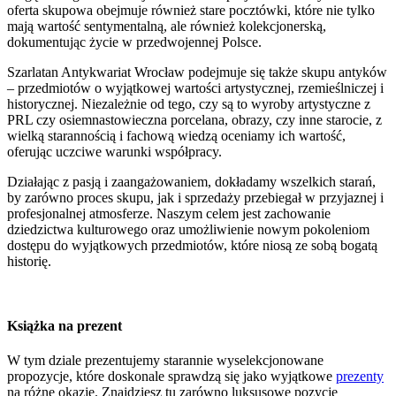
oferta skupowa obejmuje również stare pocztówki, które nie tylko
mają wartość sentymentalną, ale również kolekcjonerską,
dokumentując życie w przedwojennej Polsce.
Szarlatan Antykwariat Wrocław podejmuje się także skupu antyków
– przedmiotów o wyjątkowej wartości artystycznej, rzemieślniczej i
historycznej. Niezależnie od tego, czy są to wyroby artystyczne z
PRL czy osiemnastowieczna porcelana, obrazy, czy inne starocie, z
wielką starannością i fachową wiedzą oceniamy ich wartość,
oferując uczciwe warunki współpracy.
Działając z pasją i zaangażowaniem, dokładamy wszelkich starań,
by zarówno proces skupu, jak i sprzedaży przebiegał w przyjaznej i
profesjonalnej atmosferze. Naszym celem jest zachowanie
dziedzictwa kulturowego oraz umożliwienie nowym pokoleniom
dostępu do wyjątkowych przedmiotów, które niosą ze sobą bogatą
historię.
Książka na prezent
W tym dziale prezentujemy starannie wyselekcjonowane
propozycje, które doskonale sprawdzą się jako wyjątkowe
prezenty
na różne okazje. Znajdziesz tu zarówno luksusowe pozycje