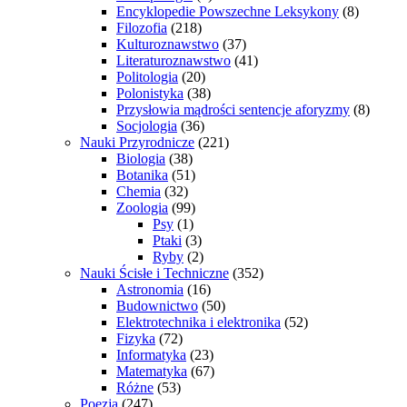
Encyklopedie Powszechne Leksykony
(8)
Filozofia
(218)
Kulturoznawstwo
(37)
Literaturoznawstwo
(41)
Politologia
(20)
Polonistyka
(38)
Przysłowia mądrości sentencje aforyzmy
(8)
Socjologia
(36)
Nauki Przyrodnicze
(221)
Biologia
(38)
Botanika
(51)
Chemia
(32)
Zoologia
(99)
Psy
(1)
Ptaki
(3)
Ryby
(2)
Nauki Ścisłe i Techniczne
(352)
Astronomia
(16)
Budownictwo
(50)
Elektrotechnika i elektronika
(52)
Fizyka
(72)
Informatyka
(23)
Matematyka
(67)
Różne
(53)
Poezja
(247)