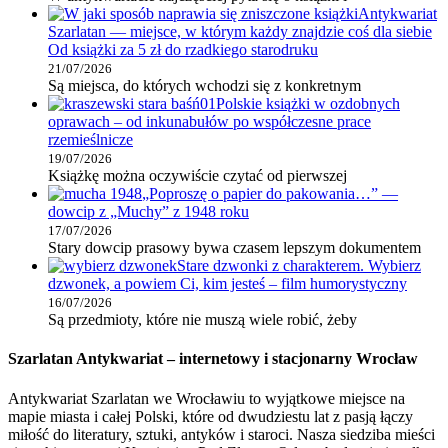
Antykwariat
Szarlatan — miejsce, w którym każdy znajdzie coś dla siebie
Od książki za 5 zł do rzadkiego starodruku
21/07/2026
Są miejsca, do których wchodzi się z konkretnym
Polskie książki w ozdobnych
oprawach – od inkunabułów po współczesne prace
rzemieślnicze
19/07/2026
Książkę można oczywiście czytać od pierwszej
„Poproszę o papier do pakowania…” —
dowcip z „Muchy” z 1948 roku
17/07/2026
Stary dowcip prasowy bywa czasem lepszym dokumentem
Stare dzwonki z charakterem. Wybierz
dzwonek, a powiem Ci, kim jesteś – film humorystyczny
16/07/2026
Są przedmioty, które nie muszą wiele robić, żeby
Szarlatan Antykwariat – internetowy i stacjonarny Wrocław
Antykwariat Szarlatan we Wrocławiu to wyjątkowe miejsce na
mapie miasta i całej Polski, które od dwudziestu lat z pasją łączy
miłość do literatury, sztuki, antyków i staroci. Nasza siedziba mieści