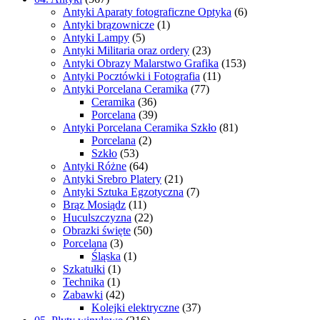
Antyki Aparaty fotograficzne Optyka
(6)
Antyki brązownicze
(1)
Antyki Lampy
(5)
Antyki Militaria oraz ordery
(23)
Antyki Obrazy Malarstwo Grafika
(153)
Antyki Pocztówki i Fotografia
(11)
Antyki Porcelana Ceramika
(77)
Ceramika
(36)
Porcelana
(39)
Antyki Porcelana Ceramika Szkło
(81)
Porcelana
(2)
Szkło
(53)
Antyki Różne
(64)
Antyki Srebro Platery
(21)
Antyki Sztuka Egzotyczna
(7)
Brąz Mosiądz
(11)
Huculszczyzna
(22)
Obrazki święte
(50)
Porcelana
(3)
Śląska
(1)
Szkatułki
(1)
Technika
(1)
Zabawki
(42)
Kolejki elektryczne
(37)