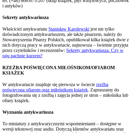
tel. (+48) 606-675-207 (skup książek, płyt winylowych, pocztówek
i antyków)
Sekrety antykwariusza
Właściciel antykwariatu
Stanisław Karolewski
jest nie tylko
doświadczonym antykwariuszem, ale także pisarzem, należy do
Stowarzyszenia Pisarzy Polskich, opublikował kilka książek dwie z
nich dotyczą pracy w antykwariacie, najnowsza – świetnie przyjęta
przez czytelników i recenzentów:
Sekrety antykwariusza. Czy w
raju pachnie kurzem?
RZEŹBA POŚWIĘCONA MIŁOŚNIKOM/OFIAROM
KSIAŻEK
W antykwariacie znajduje się pierwsza w świecie
rzeźba
poświęcona ofiarom oraz miłośnikom książek
. Zapraszamy do
fotografowania się z rzeźbą i zajęcia jednej ze stron – miłośnika lub
ofiary książek.
Wyznania antykwariusza
To miniatury z antykwarycznymi wspomnieniami – dostępne w
wersji tekstowej oraz audio. Dotyczą klientów antykwariatu oraz