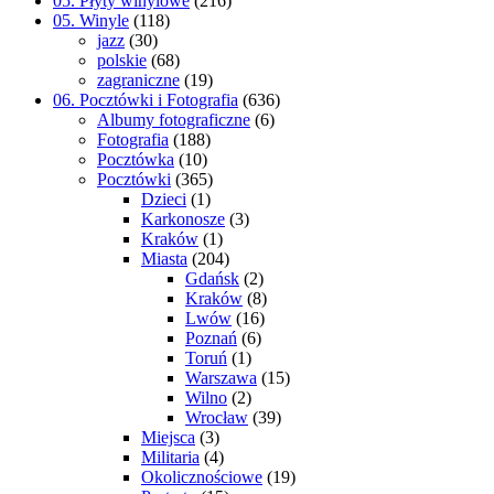
05. Płyty winylowe
(216)
05. Winyle
(118)
jazz
(30)
polskie
(68)
zagraniczne
(19)
06. Pocztówki i Fotografia
(636)
Albumy fotograficzne
(6)
Fotografia
(188)
Pocztówka
(10)
Pocztówki
(365)
Dzieci
(1)
Karkonosze
(3)
Kraków
(1)
Miasta
(204)
Gdańsk
(2)
Kraków
(8)
Lwów
(16)
Poznań
(6)
Toruń
(1)
Warszawa
(15)
Wilno
(2)
Wrocław
(39)
Miejsca
(3)
Militaria
(4)
Okolicznościowe
(19)