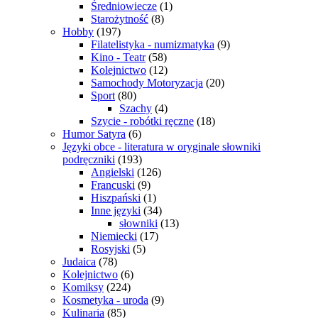
Średniowiecze
(1)
Starożytność
(8)
Hobby
(197)
Filatelistyka - numizmatyka
(9)
Kino - Teatr
(58)
Kolejnictwo
(12)
Samochody Motoryzacja
(20)
Sport
(80)
Szachy
(4)
Szycie - robótki ręczne
(18)
Humor Satyra
(6)
Języki obce - literatura w oryginale słowniki
podręczniki
(193)
Angielski
(126)
Francuski
(9)
Hiszpański
(1)
Inne języki
(34)
słowniki
(13)
Niemiecki
(17)
Rosyjski
(5)
Judaica
(78)
Kolejnictwo
(6)
Komiksy
(224)
Kosmetyka - uroda
(9)
Kulinaria
(85)