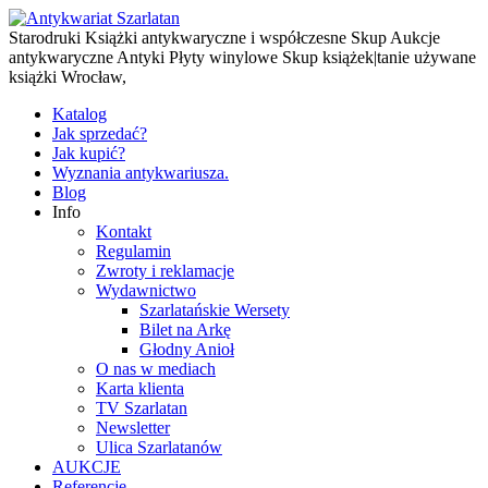
Starodruki Książki antykwaryczne i współczesne Skup Aukcje
antykwaryczne Antyki Płyty winylowe Skup książek|tanie używane
książki Wrocław,
Katalog
Jak sprzedać?
Jak kupić?
Wyznania antykwariusza.
Blog
Info
Kontakt
Regulamin
Zwroty i reklamacje
Wydawnictwo
Szarlatańskie Wersety
Bilet na Arkę
Głodny Anioł
O nas w mediach
Karta klienta
TV Szarlatan
Newsletter
Ulica Szarlatanów
AUKCJE
Referencje