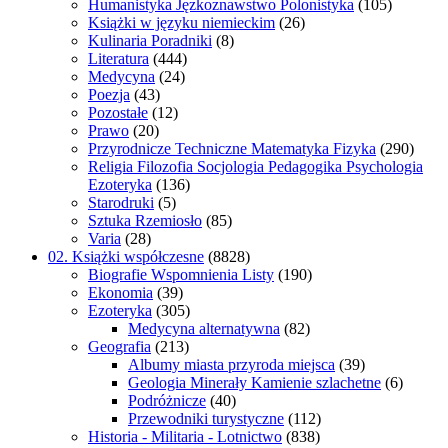
Humanistyka Jęzkoznawstwo Polonistyka
(105)
Książki w języku niemieckim
(26)
Kulinaria Poradniki
(8)
Literatura
(444)
Medycyna
(24)
Poezja
(43)
Pozostałe
(12)
Prawo
(20)
Przyrodnicze Techniczne Matematyka Fizyka
(290)
Religia Filozofia Socjologia Pedagogika Psychologia
Ezoteryka
(136)
Starodruki
(5)
Sztuka Rzemiosło
(85)
Varia
(28)
02. Książki współczesne
(8828)
Biografie Wspomnienia Listy
(190)
Ekonomia
(39)
Ezoteryka
(305)
Medycyna alternatywna
(82)
Geografia
(213)
Albumy miasta przyroda miejsca
(39)
Geologia Minerały Kamienie szlachetne
(6)
Podróżnicze
(40)
Przewodniki turystyczne
(112)
Historia - Militaria - Lotnictwo
(838)