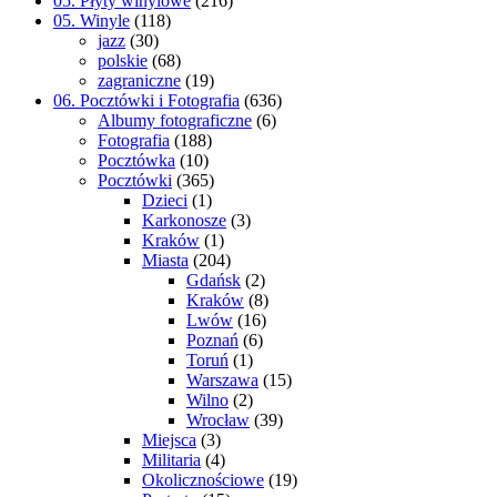
05. Płyty winylowe
(216)
05. Winyle
(118)
jazz
(30)
polskie
(68)
zagraniczne
(19)
06. Pocztówki i Fotografia
(636)
Albumy fotograficzne
(6)
Fotografia
(188)
Pocztówka
(10)
Pocztówki
(365)
Dzieci
(1)
Karkonosze
(3)
Kraków
(1)
Miasta
(204)
Gdańsk
(2)
Kraków
(8)
Lwów
(16)
Poznań
(6)
Toruń
(1)
Warszawa
(15)
Wilno
(2)
Wrocław
(39)
Miejsca
(3)
Militaria
(4)
Okolicznościowe
(19)