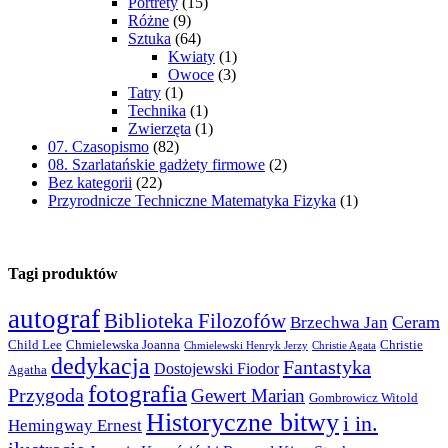
Portrety
(15)
Różne
(9)
Sztuka
(64)
Kwiaty
(1)
Owoce
(3)
Tatry
(1)
Technika
(1)
Zwierzęta
(1)
07. Czasopismo
(82)
08. Szarlatańskie gadżety firmowe
(2)
Bez kategorii
(22)
Przyrodnicze Techniczne Matematyka Fizyka
(1)
Tagi produktów
autograf
Biblioteka Filozofów
Ceram
Brzechwa Jan
Child Lee
Chmielewska Joanna
Christie
Chmielewski Henryk Jerzy
Christie Agata
dedykacja
Fantastyka
Dostojewski Fiodor
Agatha
fotografia
Przygoda
Gewert Marian
Gombrowicz Witold
Historyczne bitwy
i in.
Hemingway Ernest