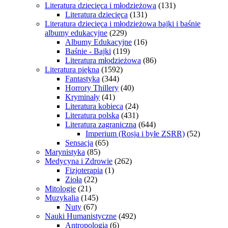
Literatura dziecięca i młodzieżowa
(131)
Literatura dziecięca
(131)
Literatura dziecięca i młodzieżowa bajki i baśnie
albumy edukacyjne
(229)
Albumy Edukacyjne
(16)
Baśnie - Bajki
(119)
Literatura młodzieżowa
(86)
Literatura piękna
(1592)
Fantastyka
(344)
Horrory Thillery
(40)
Kryminały
(41)
Literatura kobieca
(24)
Literatura polska
(431)
Literatura zagraniczna
(644)
Imperium (Rosja i byłe ZSRR)
(52)
Sensacja
(65)
Marynistyka
(85)
Medycyna i Zdrowie
(262)
Fizjoterapia
(1)
Zioła
(22)
Mitologie
(21)
Muzykalia
(145)
Nuty
(67)
Nauki Humanistyczne
(492)
Antropologia
(6)