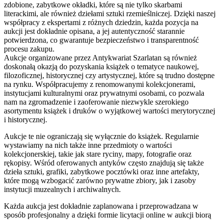
zdobione, zabytkowe okładki, które są nie tylko skarbami
literackimi, ale również dziełami sztuki rzemieślniczej. Dzięki naszej
współpracy z ekspertami z różnych dziedzin, każda pozycja na
aukcji jest dokładnie opisana, a jej autentyczność starannie
potwierdzona, co gwarantuje bezpieczeństwo i transparentność
procesu zakupu.
Aukcje organizowane przez Antykwariat Szarlatan są również
doskonałą okazją do pozyskania książek o tematyce naukowej,
filozoficznej, historycznej czy artystycznej, które są trudno dostępne
na rynku. Współpracujemy z renomowanymi kolekcjonerami,
instytucjami kulturalnymi oraz prywatnymi osobami, co pozwala
nam na zgromadzenie i zaoferowanie niezwykle szerokiego
asortymentu książek i druków o wyjątkowej wartości merytorycznej
i historycznej.
Aukcje te nie ograniczają się wyłącznie do książek. Regularnie
wystawiamy na nich także inne przedmioty o wartości
kolekcjonerskiej, takie jak stare ryciny, mapy, fotografie oraz
rękopisy. Wśród oferowanych antyków często znajdują się także
dzieła sztuki, grafiki, zabytkowe pocztówki oraz inne artefakty,
które mogą wzbogacić zarówno prywatne zbiory, jak i zasoby
instytucji muzealnych i archiwalnych.
Każda aukcja jest dokładnie zaplanowana i przeprowadzana w
sposób profesjonalny a dzięki formie licytacji online w aukcji biorą