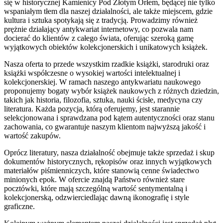
się w historycznej Kamienicy Pod Złotym Orłem, będącej nie tylko
wspaniałym tłem dla naszej działalności, ale także miejscem, gdzie
kultura i sztuka spotykają się z tradycją. Prowadzimy również
prężnie działający antykwariat internetowy, co pozwala nam
docierać do klientów z całego świata, oferując szeroką gamę
wyjątkowych obiektów kolekcjonerskich i unikatowych książek.
Nasza oferta to przede wszystkim rzadkie książki, starodruki oraz
książki współczesne o wysokiej wartości intelektualnej i
kolekcjonerskiej. W ramach naszego antykwariatu naukowego
proponujemy bogaty wybór książek naukowych z różnych dziedzin,
takich jak historia, filozofia, sztuka, nauki ścisłe, medycyna czy
literatura. Każda pozycja, którą oferujemy, jest starannie
selekcjonowana i sprawdzana pod kątem autentyczności oraz stanu
zachowania, co gwarantuje naszym klientom najwyższą jakość i
wartość zakupów.
Oprócz literatury, nasza działalność obejmuje także sprzedaż i skup
dokumentów historycznych, rękopisów oraz innych wyjątkowych
materiałów piśmienniczych, które stanowią cenne świadectwo
minionych epok. W ofercie znajdą Państwo również stare
pocztówki, które mają szczególną wartość sentymentalną i
kolekcjonerską, odzwierciedlając dawną ikonografię i style
graficzne.