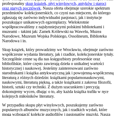
profesjonalny
skup książek, płyt winylowych, antyków i staroci
oraz starych pocztówek
. Nasza oferta obejmuje szerokie spektrum
przedmiotów kolekcjonerskich, co czyni nas miejscem, do którego
zgłaszają się zarówno indywidualni pasjonaci, jak i instytucje
poszukujące unikatowych egzemplarzy. Wielokrotnie
współpracowaliśmy z najsłynniejszymi polskimi bibliotekami i
muzeami – takimi jak: Zamek Królewski na Wawelu, Muzea
Narodowe, Muzeum Wojska Polskiego, Ossolineum, Biblioteka
Narodowa i in.
Skup książek, który prowadzimy we Wrocławiu, obejmuje zarówno
współczesne wydania literatury, jak i rzadkie, kolekcjonerskie tytuły.
Szczególnie cenne są dla nas księgozbiory profesorskie oraz
bibliofilskie, które często zawierają dzieła o unikalnej wartości
historycznej i naukowej. Jesteśmy zainteresowani zarówno
starodrukami i książka antykwaryczną jak i powojenną-współczesną
literaturą z różnych dziedzin: książkami popularnonaukowymi,
naukowymi, literaturą piękną, a także książkami z zakresu filozofii,
historii, sztuki czy techniki. Z dużym szacunkiem i precyzją
dokonujemy wycen, dbając o to, aby każda książka trafiła w ręce
kolejnych miłośników literatury.
W przypadku skupu płyt winylowych, poszukujemy zarówno
popularnych albumów muzycznych, jak i rzadkich wydań, które
mogą wzbogacić kolekcje audiofilów i pasjonatów muzyki. Nasza