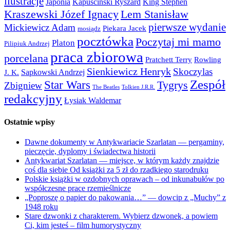
ilustracje
Japonia
Kapuściński Ryszard
King Stephen
Kraszewski Józef Ignacy
Lem Stanisław
pierwsze wydanie
Mickiewicz Adam
Piekara Jacek
mosiądz
pocztówka
Poczytaj mi mamo
Platon
Pilipiuk Andrzej
praca zbiorowa
porcelana
Pratchett Terry
Rowling
Sienkiewicz Henryk
Skoczylas
Sapkowski Andrzej
J. K.
Zespół
Star Wars
Tygrys
Zbigniew
The Beatles
Tolkien J.R.R.
redakcyjny
Łysiak Waldemar
Ostatnie wpisy
Dawne dokumenty w Antykwariacie Szarlatan — pergaminy,
pieczęcie, dyplomy i świadectwa historii
Antykwariat Szarlatan — miejsce, w którym każdy znajdzie
coś dla siebie Od książki za 5 zł do rzadkiego starodruku
Polskie książki w ozdobnych oprawach – od inkunabułów po
współczesne prace rzemieślnicze
„Poproszę o papier do pakowania…” — dowcip z „Muchy” z
1948 roku
Stare dzwonki z charakterem. Wybierz dzwonek, a powiem
Ci, kim jesteś – film humorystyczny