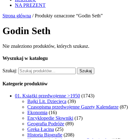
NA PREZENT
Strona główna
/ Produkty oznaczone “Godin Seth”
Godin Seth
Nie znaleziono produktów, których szukasz.
Wyszukaj w katalogu
Szukaj:
Szukaj
Kategorie produktów
01. Książki przedwojenne >1950
(1743)
Bajki Lit. Dziecięca
(39)
Czasopisma przedwojenne Gazety Kalendarze
(87)
Ekonomia
(16)
Encyklopedie Słowniki
(17)
Geografia Podróże
(89)
Greka Łacina
(25)
Historia Biografie
(208)