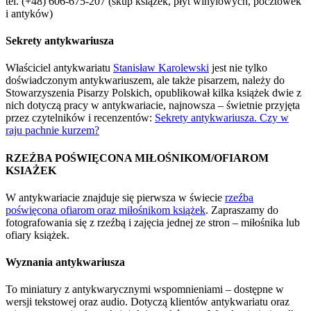
tel. (+48) 606-675-207 (skup książek, płyt winylowych, pocztówek
i antyków)
Sekrety antykwariusza
Właściciel antykwariatu
Stanisław Karolewski
jest nie tylko
doświadczonym antykwariuszem, ale także pisarzem, należy do
Stowarzyszenia Pisarzy Polskich, opublikował kilka książek dwie z
nich dotyczą pracy w antykwariacie, najnowsza – świetnie przyjęta
przez czytelników i recenzentów:
Sekrety antykwariusza. Czy w
raju pachnie kurzem?
RZEŹBA POŚWIĘCONA MIŁOŚNIKOM/OFIAROM
KSIAŻEK
W antykwariacie znajduje się pierwsza w świecie
rzeźba
poświęcona ofiarom oraz miłośnikom książek
. Zapraszamy do
fotografowania się z rzeźbą i zajęcia jednej ze stron – miłośnika lub
ofiary książek.
Wyznania antykwariusza
To miniatury z antykwarycznymi wspomnieniami – dostępne w
wersji tekstowej oraz audio. Dotyczą klientów antykwariatu oraz