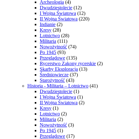
Archeologia
(4)
Dwudziestolecie
(12)
I Wojna Światowa
(12)
II Wojna Światowa
(220)
Indianie
(2)
Kresy
(28)
Lotnictwo
(28)
Militaria
(111)
Nowożytność
(74)
Po 1945
(93)
Przeglądowe
(135)
Rycerstwo Zakony rycerskie
(2)
Skarby Eksploracja
(13)
Średniowiecze
(37)
Starożytność
(43)
Historia - Militaria – Lotnictwo
(41)
Dwudziestolecie
(1)
I Wojna Światowa
(1)
II Wojna Światowa
(2)
Kresy
(1)
Lotnictwo
(2)
Militaria
(2)
Nowożytność
(3)
Po 1945
(1)
Przeglądowe
(17)