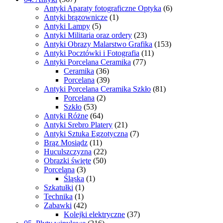
Antyki Aparaty fotograficzne Optyka
(6)
Antyki brązownicze
(1)
Antyki Lampy
(5)
Antyki Militaria oraz ordery
(23)
Antyki Obrazy Malarstwo Grafika
(153)
Antyki Pocztówki i Fotografia
(11)
Antyki Porcelana Ceramika
(77)
Ceramika
(36)
Porcelana
(39)
Antyki Porcelana Ceramika Szkło
(81)
Porcelana
(2)
Szkło
(53)
Antyki Różne
(64)
Antyki Srebro Platery
(21)
Antyki Sztuka Egzotyczna
(7)
Brąz Mosiądz
(11)
Huculszczyzna
(22)
Obrazki święte
(50)
Porcelana
(3)
Śląska
(1)
Szkatułki
(1)
Technika
(1)
Zabawki
(42)
Kolejki elektryczne
(37)