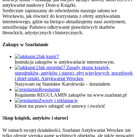
antykwariat naukowy Dom-u Książki.
Serdecznie zapraszamy do odwiedzenia naszego salonu we
Wrocławiu, jak również do korzystania z oferty antykwariatu
internetowego, gdzie na bieżąco aktualizujemy nasz asortyment,
umożliwiając Państwu odkrywanie prawdziwych skarbów
literackich, artystycznych i historycznych.
Zakupy w Szarlatanie
Jak kupić?
Instrukcja zakupów w antykwariacie internetowym.
Jak sprzedać? Zasady skupu książek,
starodruków, antyków i staroci, płyt winylowych, pocztówek
i dzieł sztuki. Antykwariat Wrocław
Nazywam się Stanisław Karolewski – dorastałem
Regulamin
Regulamin REGULAMIN zakupów na www.szarlatan.pl
Zwroty i reklamacje
Klient ma prawo odstąpić od umowy i zwrócić
Skup książek, antyków i staroci
W ramach swojej działalności, Szarlatan Antykwariat Wrocław nie
tylko oferuje szeroką gamę wybitnych obiektów, ale także prowadzi