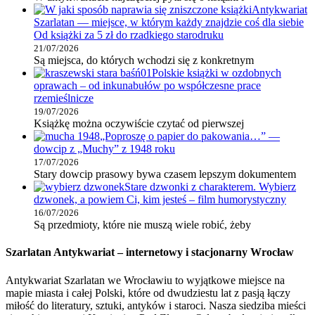
Antykwariat
Szarlatan — miejsce, w którym każdy znajdzie coś dla siebie
Od książki za 5 zł do rzadkiego starodruku
21/07/2026
Są miejsca, do których wchodzi się z konkretnym
Polskie książki w ozdobnych
oprawach – od inkunabułów po współczesne prace
rzemieślnicze
19/07/2026
Książkę można oczywiście czytać od pierwszej
„Poproszę o papier do pakowania…” —
dowcip z „Muchy” z 1948 roku
17/07/2026
Stary dowcip prasowy bywa czasem lepszym dokumentem
Stare dzwonki z charakterem. Wybierz
dzwonek, a powiem Ci, kim jesteś – film humorystyczny
16/07/2026
Są przedmioty, które nie muszą wiele robić, żeby
Szarlatan Antykwariat – internetowy i stacjonarny Wrocław
Antykwariat Szarlatan we Wrocławiu to wyjątkowe miejsce na
mapie miasta i całej Polski, które od dwudziestu lat z pasją łączy
miłość do literatury, sztuki, antyków i staroci. Nasza siedziba mieści