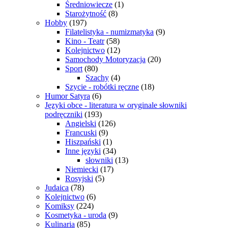
Średniowiecze
(1)
Starożytność
(8)
Hobby
(197)
Filatelistyka - numizmatyka
(9)
Kino - Teatr
(58)
Kolejnictwo
(12)
Samochody Motoryzacja
(20)
Sport
(80)
Szachy
(4)
Szycie - robótki ręczne
(18)
Humor Satyra
(6)
Języki obce - literatura w oryginale słowniki
podręczniki
(193)
Angielski
(126)
Francuski
(9)
Hiszpański
(1)
Inne języki
(34)
słowniki
(13)
Niemiecki
(17)
Rosyjski
(5)
Judaica
(78)
Kolejnictwo
(6)
Komiksy
(224)
Kosmetyka - uroda
(9)
Kulinaria
(85)