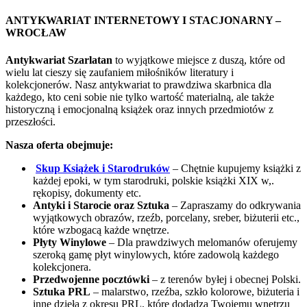
ANTYKWARIAT INTERNETOWY I STACJONARNY –
WROCŁAW
Antykwariat Szarlatan
to wyjątkowe miejsce z duszą, które od
wielu lat cieszy się zaufaniem miłośników literatury i
kolekcjonerów. Nasz antykwariat to prawdziwa skarbnica dla
każdego, kto ceni sobie nie tylko wartość materialną, ale także
historyczną i emocjonalną książek oraz innych przedmiotów z
przeszłości.
Nasza oferta obejmuje:
Skup Książek i Starodruków
– Chętnie kupujemy książki z
każdej epoki, w tym starodruki, polskie książki XIX w,.
rękopisy, dokumenty etc.
Antyki i Starocie oraz Sztuka
– Zapraszamy do odkrywania
wyjątkowych obrazów, rzeźb, porcelany, sreber, biżuterii etc.,
które wzbogacą każde wnętrze.
Płyty Winylowe
– Dla prawdziwych melomanów oferujemy
szeroką gamę płyt winylowych, które zadowolą każdego
kolekcjonera.
Przedwojenne pocztówki
– z terenów byłej i obecnej Polski.
Sztuka PRL
– malarstwo, rzeźba, szkło kolorowe, biżuteria i
inne dzieła z okresu PRL, które dodadzą Twojemu wnętrzu