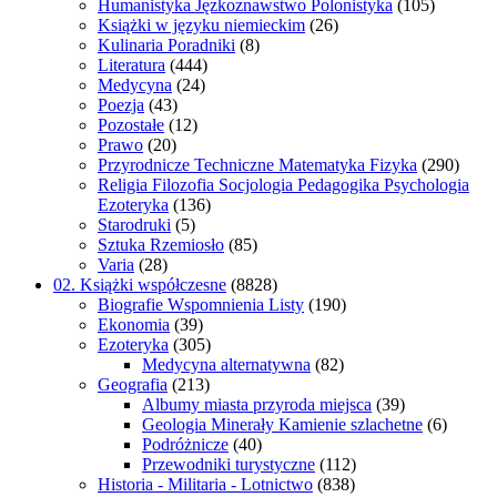
Humanistyka Jęzkoznawstwo Polonistyka
(105)
Książki w języku niemieckim
(26)
Kulinaria Poradniki
(8)
Literatura
(444)
Medycyna
(24)
Poezja
(43)
Pozostałe
(12)
Prawo
(20)
Przyrodnicze Techniczne Matematyka Fizyka
(290)
Religia Filozofia Socjologia Pedagogika Psychologia
Ezoteryka
(136)
Starodruki
(5)
Sztuka Rzemiosło
(85)
Varia
(28)
02. Książki współczesne
(8828)
Biografie Wspomnienia Listy
(190)
Ekonomia
(39)
Ezoteryka
(305)
Medycyna alternatywna
(82)
Geografia
(213)
Albumy miasta przyroda miejsca
(39)
Geologia Minerały Kamienie szlachetne
(6)
Podróżnicze
(40)
Przewodniki turystyczne
(112)
Historia - Militaria - Lotnictwo
(838)