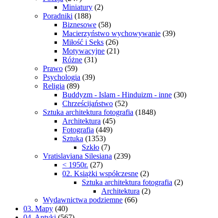
Miniatury
(2)
Poradniki
(188)
Biznesowe
(58)
Macierzyństwo wychowywanie
(39)
Miłość i Seks
(26)
Motywacyjne
(21)
Różne
(31)
Prawo
(59)
Psychologia
(39)
Religia
(89)
Buddyzm - Islam - Hinduizm - inne
(30)
Chrześcijaństwo
(52)
Sztuka architektura fotografia
(1848)
Architektura
(45)
Fotografia
(449)
Sztuka
(1353)
Szkło
(7)
Vratislaviana Silesiana
(239)
< 1950r.
(27)
02. Książki współczesne
(2)
Sztuka architektura fotografia
(2)
Architektura
(2)
Wydawnictwa podziemne
(66)
03. Mapy
(40)
04. Antyki
(567)