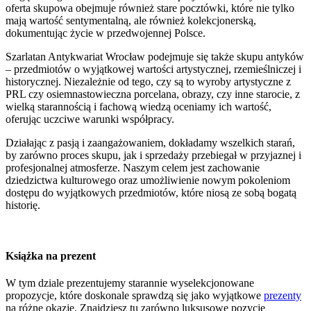
oferta skupowa obejmuje również stare pocztówki, które nie tylko
mają wartość sentymentalną, ale również kolekcjonerską,
dokumentując życie w przedwojennej Polsce.
Szarlatan Antykwariat Wrocław podejmuje się także skupu antyków
– przedmiotów o wyjątkowej wartości artystycznej, rzemieślniczej i
historycznej. Niezależnie od tego, czy są to wyroby artystyczne z
PRL czy osiemnastowieczna porcelana, obrazy, czy inne starocie, z
wielką starannością i fachową wiedzą oceniamy ich wartość,
oferując uczciwe warunki współpracy.
Działając z pasją i zaangażowaniem, dokładamy wszelkich starań,
by zarówno proces skupu, jak i sprzedaży przebiegał w przyjaznej i
profesjonalnej atmosferze. Naszym celem jest zachowanie
dziedzictwa kulturowego oraz umożliwienie nowym pokoleniom
dostępu do wyjątkowych przedmiotów, które niosą ze sobą bogatą
historię.
Książka na prezent
W tym dziale prezentujemy starannie wyselekcjonowane
propozycje, które doskonale sprawdzą się jako wyjątkowe
prezenty
na różne okazje. Znajdziesz tu zarówno luksusowe pozycje