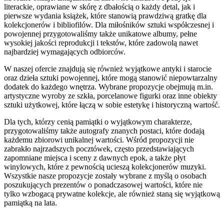
literackie, oprawiane w skórę z dbałością o każdy detal, jak i
pierwsze wydania książek, które stanowią prawdziwą gratkę dla
kolekcjonerów i bibliofilów. Dla miłośników sztuki współczesnej i
powojennej przygotowaliśmy także unikatowe albumy, pełne
wysokiej jakości reprodukcji i tekstów, które zadowolą nawet
najbardziej wymagających odbiorców.
W naszej ofercie znajdują się również wyjątkowe antyki i starocie
oraz dzieła sztuki powojennej, które mogą stanowić niepowtarzalny
dodatek do każdego wnętrza. Wybrane propozycje obejmują m.in.
artystyczne wyroby ze szkła, porcelanowe figurki oraz inne obiekty
sztuki użytkowej, które łączą w sobie estetykę i historyczną wartość.
Dla tych, którzy cenią pamiątki o wyjątkowym charakterze,
przygotowaliśmy także autografy znanych postaci, które dodają
każdemu zbiorowi unikalnej wartości. Wśród propozycji nie
zabrakło najrzadszych pocztówek, często przedstawiających
zapomniane miejsca i sceny z dawnych epok, a także płyt
winylowych, które z pewnością ucieszą kolekcjonerów muzyki.
Wszystkie nasze propozycje zostały wybrane z myślą o osobach
poszukujących prezentów o ponadczasowej wartości, które nie
tylko wzbogacą prywatne kolekcje, ale również staną się wyjątkową
pamiątką na lata.