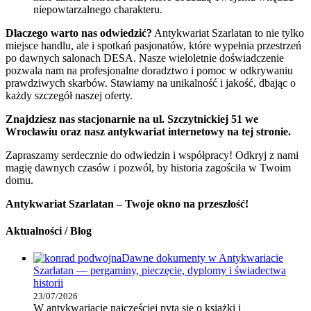
niepowtarzalnego charakteru.
Dlaczego warto nas odwiedzić?
Antykwariat Szarlatan to nie tylko
miejsce handlu, ale i spotkań pasjonatów, które wypełnia przestrzeń
po dawnych salonach DESA. Nasze wieloletnie doświadczenie
pozwala nam na profesjonalne doradztwo i pomoc w odkrywaniu
prawdziwych skarbów. Stawiamy na unikalność i jakość, dbając o
każdy szczegół naszej oferty.
Znajdziesz nas stacjonarnie na ul. Szczytnickiej 51 we
Wrocławiu oraz nasz antykwariat internetowy na tej stronie.
Zapraszamy serdecznie do odwiedzin i współpracy! Odkryj z nami
magię dawnych czasów i pozwól, by historia zagościła w Twoim
domu.
Antykwariat Szarlatan – Twoje okno na przeszłość!
Aktualności / Blog
Dawne dokumenty w Antykwariacie
Szarlatan — pergaminy, pieczęcie, dyplomy i świadectwa
historii
23/07/2026
W antykwariacie najczęściej pyta się o książki i