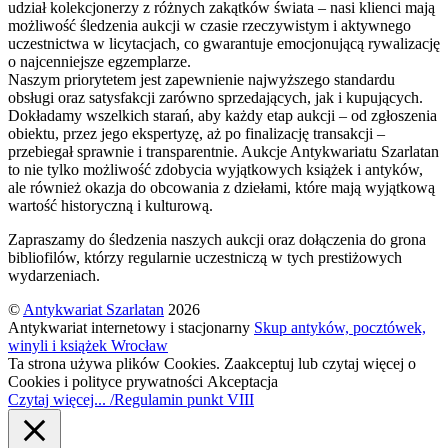
udział kolekcjonerzy z różnych zakątków świata – nasi klienci mają
możliwość śledzenia aukcji w czasie rzeczywistym i aktywnego
uczestnictwa w licytacjach, co gwarantuje emocjonującą rywalizację
o najcenniejsze egzemplarze.
Naszym priorytetem jest zapewnienie najwyższego standardu
obsługi oraz satysfakcji zarówno sprzedających, jak i kupujących.
Dokładamy wszelkich starań, aby każdy etap aukcji – od zgłoszenia
obiektu, przez jego ekspertyzę, aż po finalizację transakcji –
przebiegał sprawnie i transparentnie. Aukcje Antykwariatu Szarlatan
to nie tylko możliwość zdobycia wyjątkowych książek i antyków,
ale również okazja do obcowania z dziełami, które mają wyjątkową
wartość historyczną i kulturową.
Zapraszamy do śledzenia naszych aukcji oraz dołączenia do grona
bibliofilów, którzy regularnie uczestniczą w tych prestiżowych
wydarzeniach.
©
Antykwariat Szarlatan
2026
Antykwariat internetowy i stacjonarny
Skup antyków, pocztówek,
winyli i książek Wrocław
Ta strona używa plików Cookies. Zaakceptuj lub czytaj więcej o
Cookies i polityce prywatności
Akceptacja
Czytaj więcej... /Regulamin punkt VIII