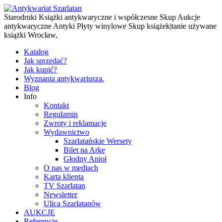
Starodruki Książki antykwaryczne i współczesne Skup Aukcje
antykwaryczne Antyki Płyty winylowe Skup książek|tanie używane
książki Wrocław,
Katalog
Jak sprzedać?
Jak kupić?
Wyznania antykwariusza.
Blog
Info
Kontakt
Regulamin
Zwroty i reklamacje
Wydawnictwo
Szarlatańskie Wersety
Bilet na Arkę
Głodny Anioł
O nas w mediach
Karta klienta
TV Szarlatan
Newsletter
Ulica Szarlatanów
AUKCJE
Referencje