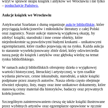
wizyt w sprawie skupu książek i antyków we Wrocławiu i nie tylko
–
posłuchajcie Państwo.
Aukcje książek we Wrocławiu
Antykwariat Szarlatan z dumą organizuje
aukcje bibliofilskie
, które
przyciągają kolekcjonerów i miłośników literatury z całej Polski
oraz zagranicy. Nasze aukcje stanowią wyjątkową okazję, by
zdobyć książki, starodruki i inne cenne obiekty, które
niejednokrotnie są prawdziwymi białymi krukami – unikatowymi
egzemplarzami, które rzadko pojawiają się na rynku. Każda aukcja
to starannie wyselekcjonowany zbiór dzieł, który odzwierciedla
naszą pasję do książek i antyków oraz głęboką wiedzę na temat
rynku bibliofilskiego.
W ramach aukcji bibliofilskich oferujemy dzieła o wyjątkowej
wartości historycznej, literackiej i artystycznej, w tym rzadkie
wydania pierwsze, cenne inkunabuły, starodruki, a także książki
podpisane przez znanych autorów. Nasza oferta często obejmuje
również rękopisy, listy, mapy oraz inne unikatowe dokumenty, które
stanowią cenny materiał dla historyków, badaczy oraz prywatnych
kolekcjonerów.
Szczególnym zainteresowaniem cieszą się także książki ilustrowane
przez wybitnych artystów oraz egzemplarze oprawione w ręcznie