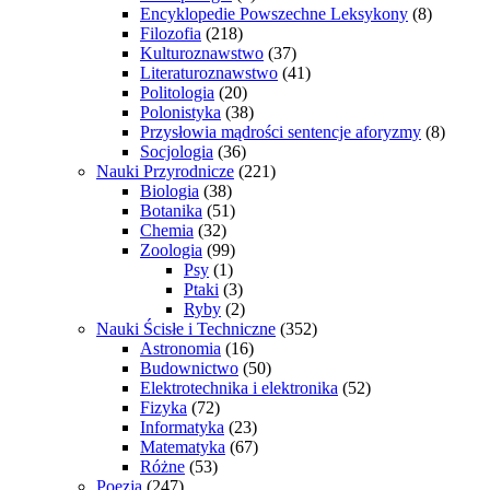
Encyklopedie Powszechne Leksykony
(8)
Filozofia
(218)
Kulturoznawstwo
(37)
Literaturoznawstwo
(41)
Politologia
(20)
Polonistyka
(38)
Przysłowia mądrości sentencje aforyzmy
(8)
Socjologia
(36)
Nauki Przyrodnicze
(221)
Biologia
(38)
Botanika
(51)
Chemia
(32)
Zoologia
(99)
Psy
(1)
Ptaki
(3)
Ryby
(2)
Nauki Ścisłe i Techniczne
(352)
Astronomia
(16)
Budownictwo
(50)
Elektrotechnika i elektronika
(52)
Fizyka
(72)
Informatyka
(23)
Matematyka
(67)
Różne
(53)
Poezja
(247)