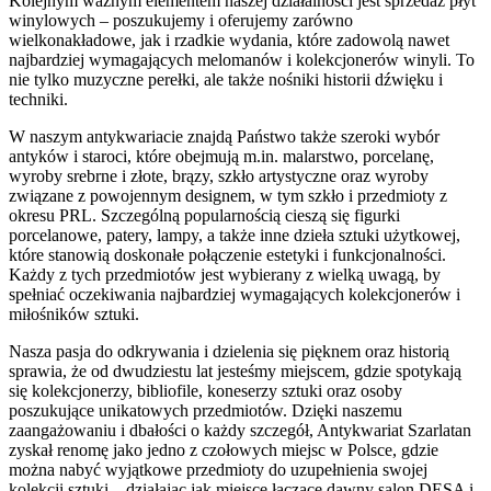
Kolejnym ważnym elementem naszej działalności jest sprzedaż płyt
winylowych – poszukujemy i oferujemy zarówno
wielkonakładowe, jak i rzadkie wydania, które zadowolą nawet
najbardziej wymagających melomanów i kolekcjonerów winyli. To
nie tylko muzyczne perełki, ale także nośniki historii dźwięku i
techniki.
W naszym antykwariacie znajdą Państwo także szeroki wybór
antyków i staroci, które obejmują m.in. malarstwo, porcelanę,
wyroby srebrne i złote, brązy, szkło artystyczne oraz wyroby
związane z powojennym designem, w tym szkło i przedmioty z
okresu PRL. Szczególną popularnością cieszą się figurki
porcelanowe, patery, lampy, a także inne dzieła sztuki użytkowej,
które stanowią doskonałe połączenie estetyki i funkcjonalności.
Każdy z tych przedmiotów jest wybierany z wielką uwagą, by
spełniać oczekiwania najbardziej wymagających kolekcjonerów i
miłośników sztuki.
Nasza pasja do odkrywania i dzielenia się pięknem oraz historią
sprawia, że od dwudziestu lat jesteśmy miejscem, gdzie spotykają
się kolekcjonerzy, bibliofile, koneserzy sztuki oraz osoby
poszukujące unikatowych przedmiotów. Dzięki naszemu
zaangażowaniu i dbałości o każdy szczegół, Antykwariat Szarlatan
zyskał renomę jako jedno z czołowych miejsc w Polsce, gdzie
można nabyć wyjątkowe przedmioty do uzupełnienia swojej
kolekcji sztuki – działając jak miejsce łączące dawny salon DESA i