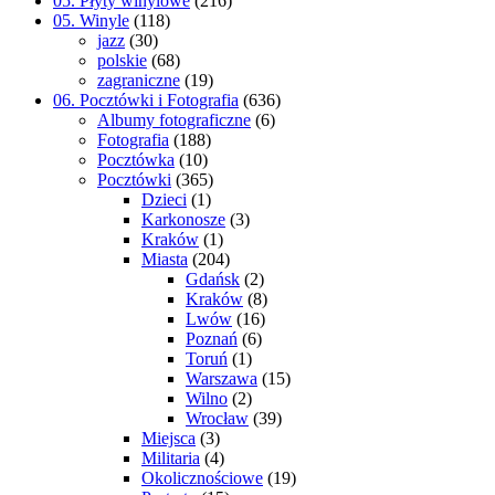
05. Płyty winylowe
(216)
05. Winyle
(118)
jazz
(30)
polskie
(68)
zagraniczne
(19)
06. Pocztówki i Fotografia
(636)
Albumy fotograficzne
(6)
Fotografia
(188)
Pocztówka
(10)
Pocztówki
(365)
Dzieci
(1)
Karkonosze
(3)
Kraków
(1)
Miasta
(204)
Gdańsk
(2)
Kraków
(8)
Lwów
(16)
Poznań
(6)
Toruń
(1)
Warszawa
(15)
Wilno
(2)
Wrocław
(39)
Miejsca
(3)
Militaria
(4)
Okolicznościowe
(19)