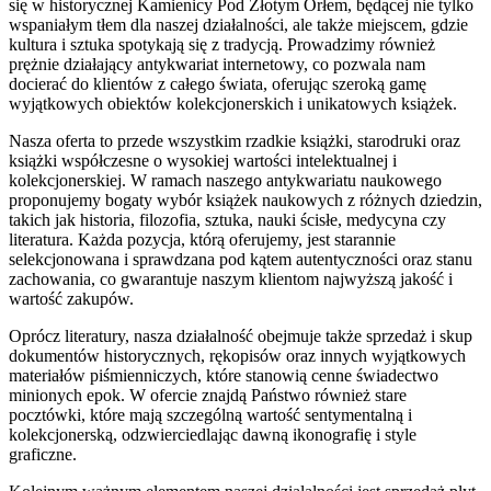
się w historycznej Kamienicy Pod Złotym Orłem, będącej nie tylko
wspaniałym tłem dla naszej działalności, ale także miejscem, gdzie
kultura i sztuka spotykają się z tradycją. Prowadzimy również
prężnie działający antykwariat internetowy, co pozwala nam
docierać do klientów z całego świata, oferując szeroką gamę
wyjątkowych obiektów kolekcjonerskich i unikatowych książek.
Nasza oferta to przede wszystkim rzadkie książki, starodruki oraz
książki współczesne o wysokiej wartości intelektualnej i
kolekcjonerskiej. W ramach naszego antykwariatu naukowego
proponujemy bogaty wybór książek naukowych z różnych dziedzin,
takich jak historia, filozofia, sztuka, nauki ścisłe, medycyna czy
literatura. Każda pozycja, którą oferujemy, jest starannie
selekcjonowana i sprawdzana pod kątem autentyczności oraz stanu
zachowania, co gwarantuje naszym klientom najwyższą jakość i
wartość zakupów.
Oprócz literatury, nasza działalność obejmuje także sprzedaż i skup
dokumentów historycznych, rękopisów oraz innych wyjątkowych
materiałów piśmienniczych, które stanowią cenne świadectwo
minionych epok. W ofercie znajdą Państwo również stare
pocztówki, które mają szczególną wartość sentymentalną i
kolekcjonerską, odzwierciedlając dawną ikonografię i style
graficzne.