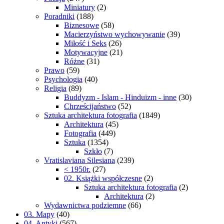
Miniatury
(2)
Poradniki
(188)
Biznesowe
(58)
Macierzyństwo wychowywanie
(39)
Miłość i Seks
(26)
Motywacyjne
(21)
Różne
(31)
Prawo
(59)
Psychologia
(40)
Religia
(89)
Buddyzm - Islam - Hinduizm - inne
(30)
Chrześcijaństwo
(52)
Sztuka architektura fotografia
(1849)
Architektura
(45)
Fotografia
(449)
Sztuka
(1354)
Szkło
(7)
Vratislaviana Silesiana
(239)
< 1950r.
(27)
02. Książki współczesne
(2)
Sztuka architektura fotografia
(2)
Architektura
(2)
Wydawnictwa podziemne
(66)
03. Mapy
(40)
04. Antyki
(567)