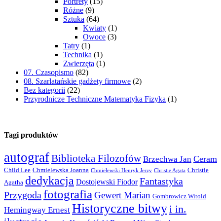
Portrety
(15)
Różne
(9)
Sztuka
(64)
Kwiaty
(1)
Owoce
(3)
Tatry
(1)
Technika
(1)
Zwierzęta
(1)
07. Czasopismo
(82)
08. Szarlatańskie gadżety firmowe
(2)
Bez kategorii
(22)
Przyrodnicze Techniczne Matematyka Fizyka
(1)
Tagi produktów
autograf
Biblioteka Filozofów
Ceram
Brzechwa Jan
Child Lee
Chmielewska Joanna
Christie
Chmielewski Henryk Jerzy
Christie Agata
dedykacja
Fantastyka
Dostojewski Fiodor
Agatha
fotografia
Przygoda
Gewert Marian
Gombrowicz Witold
Historyczne bitwy
i in.
Hemingway Ernest