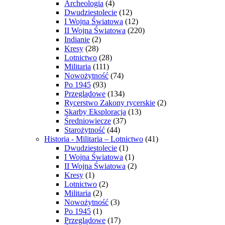
Archeologia
(4)
Dwudziestolecie
(12)
I Wojna Światowa
(12)
II Wojna Światowa
(220)
Indianie
(2)
Kresy
(28)
Lotnictwo
(28)
Militaria
(111)
Nowożytność
(74)
Po 1945
(93)
Przeglądowe
(134)
Rycerstwo Zakony rycerskie
(2)
Skarby Eksploracja
(13)
Średniowiecze
(37)
Starożytność
(44)
Historia - Militaria – Lotnictwo
(41)
Dwudziestolecie
(1)
I Wojna Światowa
(1)
II Wojna Światowa
(2)
Kresy
(1)
Lotnictwo
(2)
Militaria
(2)
Nowożytność
(3)
Po 1945
(1)
Przeglądowe
(17)