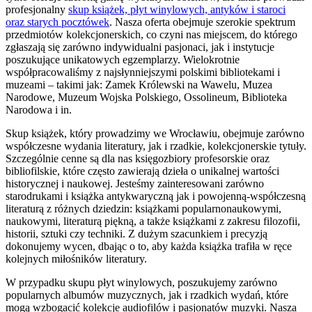
profesjonalny
skup książek, płyt winylowych, antyków i staroci
oraz starych pocztówek
. Nasza oferta obejmuje szerokie spektrum
przedmiotów kolekcjonerskich, co czyni nas miejscem, do którego
zgłaszają się zarówno indywidualni pasjonaci, jak i instytucje
poszukujące unikatowych egzemplarzy. Wielokrotnie
współpracowaliśmy z najsłynniejszymi polskimi bibliotekami i
muzeami – takimi jak: Zamek Królewski na Wawelu, Muzea
Narodowe, Muzeum Wojska Polskiego, Ossolineum, Biblioteka
Narodowa i in.
Skup książek, który prowadzimy we Wrocławiu, obejmuje zarówno
współczesne wydania literatury, jak i rzadkie, kolekcjonerskie tytuły.
Szczególnie cenne są dla nas księgozbiory profesorskie oraz
bibliofilskie, które często zawierają dzieła o unikalnej wartości
historycznej i naukowej. Jesteśmy zainteresowani zarówno
starodrukami i książka antykwaryczną jak i powojenną-współczesną
literaturą z różnych dziedzin: książkami popularnonaukowymi,
naukowymi, literaturą piękną, a także książkami z zakresu filozofii,
historii, sztuki czy techniki. Z dużym szacunkiem i precyzją
dokonujemy wycen, dbając o to, aby każda książka trafiła w ręce
kolejnych miłośników literatury.
W przypadku skupu płyt winylowych, poszukujemy zarówno
popularnych albumów muzycznych, jak i rzadkich wydań, które
mogą wzbogacić kolekcje audiofilów i pasjonatów muzyki. Nasza