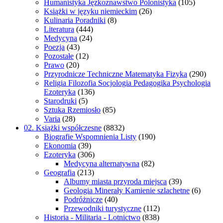
Humanistyka Jęzkoznawstwo Polonistyka
(105)
Książki w języku niemieckim
(26)
Kulinaria Poradniki
(8)
Literatura
(444)
Medycyna
(24)
Poezja
(43)
Pozostałe
(12)
Prawo
(20)
Przyrodnicze Techniczne Matematyka Fizyka
(290)
Religia Filozofia Socjologia Pedagogika Psychologia
Ezoteryka
(136)
Starodruki
(5)
Sztuka Rzemiosło
(85)
Varia
(28)
02. Książki współczesne
(8832)
Biografie Wspomnienia Listy
(190)
Ekonomia
(39)
Ezoteryka
(306)
Medycyna alternatywna
(82)
Geografia
(213)
Albumy miasta przyroda miejsca
(39)
Geologia Minerały Kamienie szlachetne
(6)
Podróżnicze
(40)
Przewodniki turystyczne
(112)
Historia - Militaria - Lotnictwo
(838)