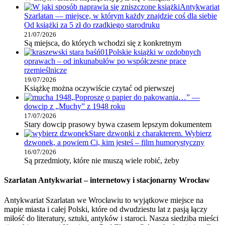
Antykwariat
Szarlatan — miejsce, w którym każdy znajdzie coś dla siebie
Od książki za 5 zł do rzadkiego starodruku
21/07/2026
Są miejsca, do których wchodzi się z konkretnym
Polskie książki w ozdobnych
oprawach – od inkunabułów po współczesne prace
rzemieślnicze
19/07/2026
Książkę można oczywiście czytać od pierwszej
„Poproszę o papier do pakowania…” —
dowcip z „Muchy” z 1948 roku
17/07/2026
Stary dowcip prasowy bywa czasem lepszym dokumentem
Stare dzwonki z charakterem. Wybierz
dzwonek, a powiem Ci, kim jesteś – film humorystyczny
16/07/2026
Są przedmioty, które nie muszą wiele robić, żeby
Szarlatan Antykwariat – internetowy i stacjonarny Wrocław
Antykwariat Szarlatan we Wrocławiu to wyjątkowe miejsce na
mapie miasta i całej Polski, które od dwudziestu lat z pasją łączy
miłość do literatury, sztuki, antyków i staroci. Nasza siedziba mieści