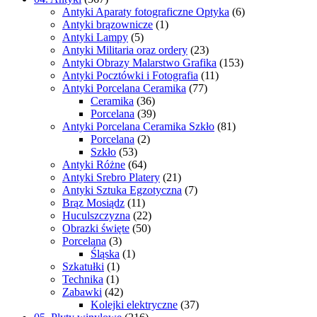
Antyki Aparaty fotograficzne Optyka
(6)
Antyki brązownicze
(1)
Antyki Lampy
(5)
Antyki Militaria oraz ordery
(23)
Antyki Obrazy Malarstwo Grafika
(153)
Antyki Pocztówki i Fotografia
(11)
Antyki Porcelana Ceramika
(77)
Ceramika
(36)
Porcelana
(39)
Antyki Porcelana Ceramika Szkło
(81)
Porcelana
(2)
Szkło
(53)
Antyki Różne
(64)
Antyki Srebro Platery
(21)
Antyki Sztuka Egzotyczna
(7)
Brąz Mosiądz
(11)
Huculszczyzna
(22)
Obrazki święte
(50)
Porcelana
(3)
Śląska
(1)
Szkatułki
(1)
Technika
(1)
Zabawki
(42)
Kolejki elektryczne
(37)