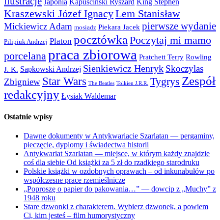
ilustracje
Japonia
Kapuściński Ryszard
King Stephen
Kraszewski Józef Ignacy
Lem Stanisław
pierwsze wydanie
Mickiewicz Adam
Piekara Jacek
mosiądz
pocztówka
Poczytaj mi mamo
Platon
Pilipiuk Andrzej
praca zbiorowa
porcelana
Pratchett Terry
Rowling
Sienkiewicz Henryk
Skoczylas
Sapkowski Andrzej
J. K.
Zespół
Star Wars
Tygrys
Zbigniew
The Beatles
Tolkien J.R.R.
redakcyjny
Łysiak Waldemar
Ostatnie wpisy
Dawne dokumenty w Antykwariacie Szarlatan — pergaminy,
pieczęcie, dyplomy i świadectwa historii
Antykwariat Szarlatan — miejsce, w którym każdy znajdzie
coś dla siebie Od książki za 5 zł do rzadkiego starodruku
Polskie książki w ozdobnych oprawach – od inkunabułów po
współczesne prace rzemieślnicze
„Poproszę o papier do pakowania…” — dowcip z „Muchy” z
1948 roku
Stare dzwonki z charakterem. Wybierz dzwonek, a powiem
Ci, kim jesteś – film humorystyczny