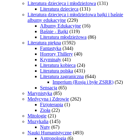
Literatura dziecięca i młodzieżowa
(131)
Literatura dziecięca
(131)
Literatura dziecięca i młodzieżowa bajki i baśnie
albumy edukacyjne
(229)
Albumy Edukacyjne
(16)
Baśnie - Bajki
(119)
Literatura młodzieżowa
(86)
Literatura piękna
(1592)
Fantastyka
(344)
Horrory Thillery
(40)
Kryminały
(41)
Literatura kobieca
(24)
Literatura polska
(431)
Literatura zagraniczna
(644)
Imperium (Rosja i byłe ZSRR)
(52)
Sensacja
(65)
Marynistyka
(85)
Medycyna i Zdrowie
(262)
Fizjoterapia
(1)
Zioła
(22)
Mitologie
(21)
Muzykalia
(145)
Nuty
(67)
Nauki Humanistyczne
(493)
Antropologia
(6)