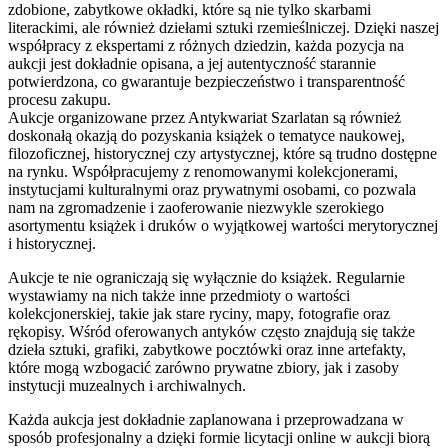
zdobione, zabytkowe okładki, które są nie tylko skarbami
literackimi, ale również dziełami sztuki rzemieślniczej. Dzięki naszej
współpracy z ekspertami z różnych dziedzin, każda pozycja na
aukcji jest dokładnie opisana, a jej autentyczność starannie
potwierdzona, co gwarantuje bezpieczeństwo i transparentność
procesu zakupu.
Aukcje organizowane przez Antykwariat Szarlatan są również
doskonałą okazją do pozyskania książek o tematyce naukowej,
filozoficznej, historycznej czy artystycznej, które są trudno dostępne
na rynku. Współpracujemy z renomowanymi kolekcjonerami,
instytucjami kulturalnymi oraz prywatnymi osobami, co pozwala
nam na zgromadzenie i zaoferowanie niezwykle szerokiego
asortymentu książek i druków o wyjątkowej wartości merytorycznej
i historycznej.
Aukcje te nie ograniczają się wyłącznie do książek. Regularnie
wystawiamy na nich także inne przedmioty o wartości
kolekcjonerskiej, takie jak stare ryciny, mapy, fotografie oraz
rękopisy. Wśród oferowanych antyków często znajdują się także
dzieła sztuki, grafiki, zabytkowe pocztówki oraz inne artefakty,
które mogą wzbogacić zarówno prywatne zbiory, jak i zasoby
instytucji muzealnych i archiwalnych.
Każda aukcja jest dokładnie zaplanowana i przeprowadzana w
sposób profesjonalny a dzięki formie licytacji online w aukcji biorą