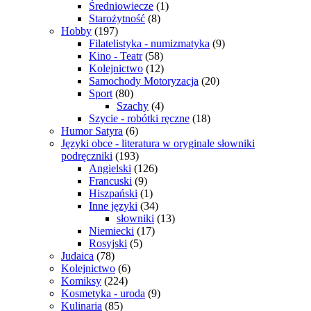
Średniowiecze
(1)
Starożytność
(8)
Hobby
(197)
Filatelistyka - numizmatyka
(9)
Kino - Teatr
(58)
Kolejnictwo
(12)
Samochody Motoryzacja
(20)
Sport
(80)
Szachy
(4)
Szycie - robótki ręczne
(18)
Humor Satyra
(6)
Języki obce - literatura w oryginale słowniki
podręczniki
(193)
Angielski
(126)
Francuski
(9)
Hiszpański
(1)
Inne języki
(34)
słowniki
(13)
Niemiecki
(17)
Rosyjski
(5)
Judaica
(78)
Kolejnictwo
(6)
Komiksy
(224)
Kosmetyka - uroda
(9)
Kulinaria
(85)