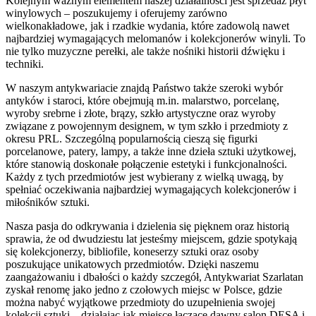
Kolejnym ważnym elementem naszej działalności jest sprzedaż płyt
winylowych – poszukujemy i oferujemy zarówno
wielkonakładowe, jak i rzadkie wydania, które zadowolą nawet
najbardziej wymagających melomanów i kolekcjonerów winyli. To
nie tylko muzyczne perełki, ale także nośniki historii dźwięku i
techniki.
W naszym antykwariacie znajdą Państwo także szeroki wybór
antyków i staroci, które obejmują m.in. malarstwo, porcelanę,
wyroby srebrne i złote, brązy, szkło artystyczne oraz wyroby
związane z powojennym designem, w tym szkło i przedmioty z
okresu PRL. Szczególną popularnością cieszą się figurki
porcelanowe, patery, lampy, a także inne dzieła sztuki użytkowej,
które stanowią doskonałe połączenie estetyki i funkcjonalności.
Każdy z tych przedmiotów jest wybierany z wielką uwagą, by
spełniać oczekiwania najbardziej wymagających kolekcjonerów i
miłośników sztuki.
Nasza pasja do odkrywania i dzielenia się pięknem oraz historią
sprawia, że od dwudziestu lat jesteśmy miejscem, gdzie spotykają
się kolekcjonerzy, bibliofile, koneserzy sztuki oraz osoby
poszukujące unikatowych przedmiotów. Dzięki naszemu
zaangażowaniu i dbałości o każdy szczegół, Antykwariat Szarlatan
zyskał renomę jako jedno z czołowych miejsc w Polsce, gdzie
można nabyć wyjątkowe przedmioty do uzupełnienia swojej
kolekcji sztuki – działając jak miejsce łączące dawny salon DESA i