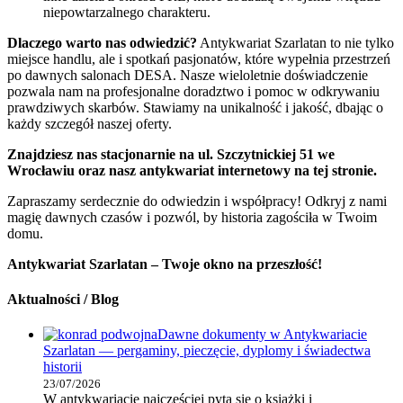
niepowtarzalnego charakteru.
Dlaczego warto nas odwiedzić?
Antykwariat Szarlatan to nie tylko
miejsce handlu, ale i spotkań pasjonatów, które wypełnia przestrzeń
po dawnych salonach DESA. Nasze wieloletnie doświadczenie
pozwala nam na profesjonalne doradztwo i pomoc w odkrywaniu
prawdziwych skarbów. Stawiamy na unikalność i jakość, dbając o
każdy szczegół naszej oferty.
Znajdziesz nas stacjonarnie na ul. Szczytnickiej 51 we
Wrocławiu oraz nasz antykwariat internetowy na tej stronie.
Zapraszamy serdecznie do odwiedzin i współpracy! Odkryj z nami
magię dawnych czasów i pozwól, by historia zagościła w Twoim
domu.
Antykwariat Szarlatan – Twoje okno na przeszłość!
Aktualności / Blog
Dawne dokumenty w Antykwariacie
Szarlatan — pergaminy, pieczęcie, dyplomy i świadectwa
historii
23/07/2026
W antykwariacie najczęściej pyta się o książki i