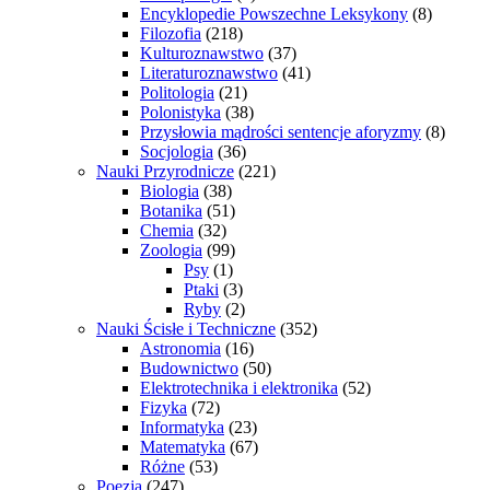
Encyklopedie Powszechne Leksykony
(8)
Filozofia
(218)
Kulturoznawstwo
(37)
Literaturoznawstwo
(41)
Politologia
(21)
Polonistyka
(38)
Przysłowia mądrości sentencje aforyzmy
(8)
Socjologia
(36)
Nauki Przyrodnicze
(221)
Biologia
(38)
Botanika
(51)
Chemia
(32)
Zoologia
(99)
Psy
(1)
Ptaki
(3)
Ryby
(2)
Nauki Ścisłe i Techniczne
(352)
Astronomia
(16)
Budownictwo
(50)
Elektrotechnika i elektronika
(52)
Fizyka
(72)
Informatyka
(23)
Matematyka
(67)
Różne
(53)
Poezja
(247)