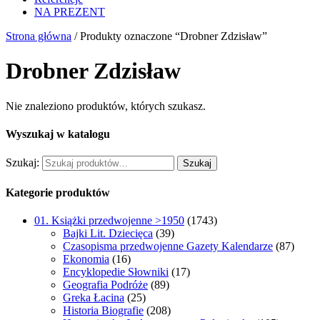
NA PREZENT
Strona główna
/ Produkty oznaczone “Drobner Zdzisław”
Drobner Zdzisław
Nie znaleziono produktów, których szukasz.
Wyszukaj w katalogu
Szukaj:
Szukaj
Kategorie produktów
01. Książki przedwojenne >1950
(1743)
Bajki Lit. Dziecięca
(39)
Czasopisma przedwojenne Gazety Kalendarze
(87)
Ekonomia
(16)
Encyklopedie Słowniki
(17)
Geografia Podróże
(89)
Greka Łacina
(25)
Historia Biografie
(208)