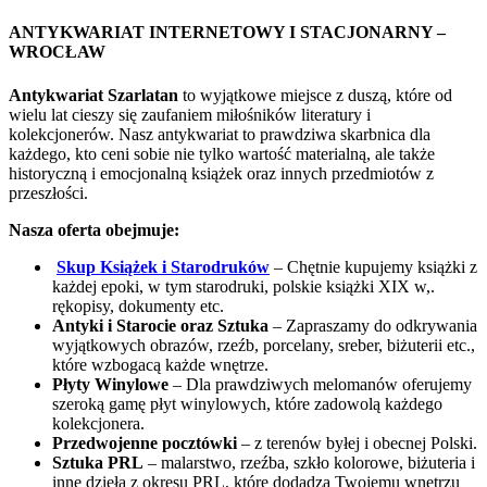
ANTYKWARIAT INTERNETOWY I STACJONARNY –
WROCŁAW
Antykwariat Szarlatan
to wyjątkowe miejsce z duszą, które od
wielu lat cieszy się zaufaniem miłośników literatury i
kolekcjonerów. Nasz antykwariat to prawdziwa skarbnica dla
każdego, kto ceni sobie nie tylko wartość materialną, ale także
historyczną i emocjonalną książek oraz innych przedmiotów z
przeszłości.
Nasza oferta obejmuje:
Skup Książek i Starodruków
– Chętnie kupujemy książki z
każdej epoki, w tym starodruki, polskie książki XIX w,.
rękopisy, dokumenty etc.
Antyki i Starocie oraz Sztuka
– Zapraszamy do odkrywania
wyjątkowych obrazów, rzeźb, porcelany, sreber, biżuterii etc.,
które wzbogacą każde wnętrze.
Płyty Winylowe
– Dla prawdziwych melomanów oferujemy
szeroką gamę płyt winylowych, które zadowolą każdego
kolekcjonera.
Przedwojenne pocztówki
– z terenów byłej i obecnej Polski.
Sztuka PRL
– malarstwo, rzeźba, szkło kolorowe, biżuteria i
inne dzieła z okresu PRL, które dodadzą Twojemu wnętrzu