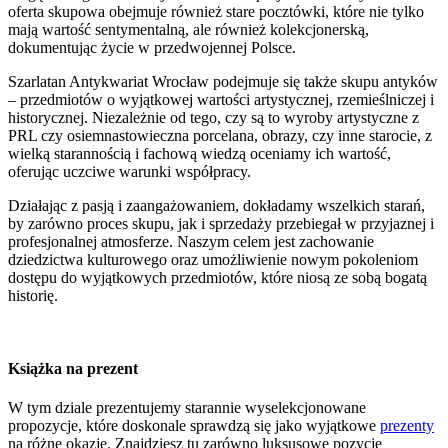
oferta skupowa obejmuje również stare pocztówki, które nie tylko
mają wartość sentymentalną, ale również kolekcjonerską,
dokumentując życie w przedwojennej Polsce.
Szarlatan Antykwariat Wrocław podejmuje się także skupu antyków
– przedmiotów o wyjątkowej wartości artystycznej, rzemieślniczej i
historycznej. Niezależnie od tego, czy są to wyroby artystyczne z
PRL czy osiemnastowieczna porcelana, obrazy, czy inne starocie, z
wielką starannością i fachową wiedzą oceniamy ich wartość,
oferując uczciwe warunki współpracy.
Działając z pasją i zaangażowaniem, dokładamy wszelkich starań,
by zarówno proces skupu, jak i sprzedaży przebiegał w przyjaznej i
profesjonalnej atmosferze. Naszym celem jest zachowanie
dziedzictwa kulturowego oraz umożliwienie nowym pokoleniom
dostępu do wyjątkowych przedmiotów, które niosą ze sobą bogatą
historię.
Książka na prezent
W tym dziale prezentujemy starannie wyselekcjonowane
propozycje, które doskonale sprawdzą się jako wyjątkowe
prezenty
na różne okazje. Znajdziesz tu zarówno luksusowe pozycje