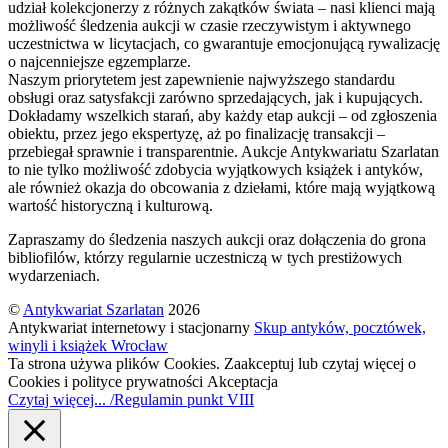
udział kolekcjonerzy z różnych zakątków świata – nasi klienci mają
możliwość śledzenia aukcji w czasie rzeczywistym i aktywnego
uczestnictwa w licytacjach, co gwarantuje emocjonującą rywalizację
o najcenniejsze egzemplarze.
Naszym priorytetem jest zapewnienie najwyższego standardu
obsługi oraz satysfakcji zarówno sprzedających, jak i kupujących.
Dokładamy wszelkich starań, aby każdy etap aukcji – od zgłoszenia
obiektu, przez jego ekspertyzę, aż po finalizację transakcji –
przebiegał sprawnie i transparentnie. Aukcje Antykwariatu Szarlatan
to nie tylko możliwość zdobycia wyjątkowych książek i antyków,
ale również okazja do obcowania z dziełami, które mają wyjątkową
wartość historyczną i kulturową.
Zapraszamy do śledzenia naszych aukcji oraz dołączenia do grona
bibliofilów, którzy regularnie uczestniczą w tych prestiżowych
wydarzeniach.
©
Antykwariat Szarlatan
2026
Antykwariat internetowy i stacjonarny
Skup antyków, pocztówek,
winyli i książek Wrocław
Ta strona używa plików Cookies. Zaakceptuj lub czytaj więcej o
Cookies i polityce prywatności
Akceptacja
Czytaj więcej... /Regulamin punkt VIII