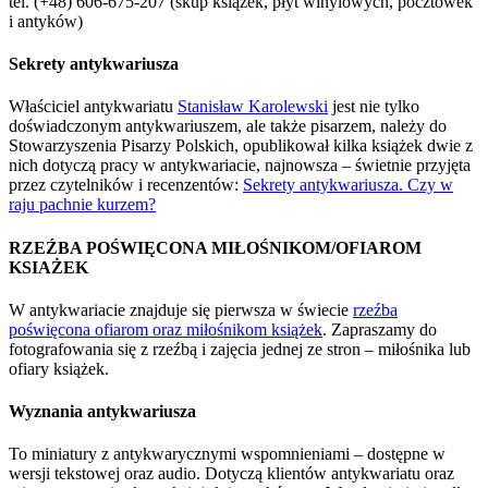
tel. (+48) 606-675-207 (skup książek, płyt winylowych, pocztówek
i antyków)
Sekrety antykwariusza
Właściciel antykwariatu
Stanisław Karolewski
jest nie tylko
doświadczonym antykwariuszem, ale także pisarzem, należy do
Stowarzyszenia Pisarzy Polskich, opublikował kilka książek dwie z
nich dotyczą pracy w antykwariacie, najnowsza – świetnie przyjęta
przez czytelników i recenzentów:
Sekrety antykwariusza. Czy w
raju pachnie kurzem?
RZEŹBA POŚWIĘCONA MIŁOŚNIKOM/OFIAROM
KSIAŻEK
W antykwariacie znajduje się pierwsza w świecie
rzeźba
poświęcona ofiarom oraz miłośnikom książek
. Zapraszamy do
fotografowania się z rzeźbą i zajęcia jednej ze stron – miłośnika lub
ofiary książek.
Wyznania antykwariusza
To miniatury z antykwarycznymi wspomnieniami – dostępne w
wersji tekstowej oraz audio. Dotyczą klientów antykwariatu oraz