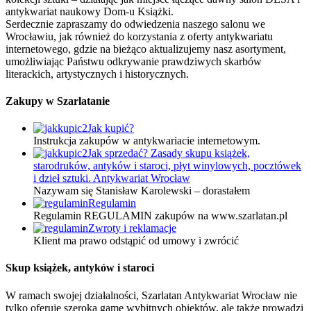
antykwariat naukowy Dom-u Książki.
Serdecznie zapraszamy do odwiedzenia naszego salonu we
Wrocławiu, jak również do korzystania z oferty antykwariatu
internetowego, gdzie na bieżąco aktualizujemy nasz asortyment,
umożliwiając Państwu odkrywanie prawdziwych skarbów
literackich, artystycznych i historycznych.
Zakupy w Szarlatanie
Jak kupić?
Instrukcja zakupów w antykwariacie internetowym.
Jak sprzedać? Zasady skupu książek,
starodruków, antyków i staroci, płyt winylowych, pocztówek
i dzieł sztuki. Antykwariat Wrocław
Nazywam się Stanisław Karolewski – dorastałem
Regulamin
Regulamin REGULAMIN zakupów na www.szarlatan.pl
Zwroty i reklamacje
Klient ma prawo odstąpić od umowy i zwrócić
Skup książek, antyków i staroci
W ramach swojej działalności, Szarlatan Antykwariat Wrocław nie
tylko oferuje szeroką gamę wybitnych obiektów, ale także prowadzi