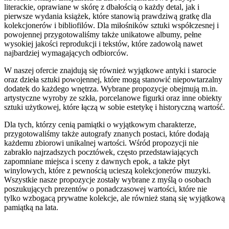
literackie, oprawiane w skórę z dbałością o każdy detal, jak i
pierwsze wydania książek, które stanowią prawdziwą gratkę dla
kolekcjonerów i bibliofilów. Dla miłośników sztuki współczesnej i
powojennej przygotowaliśmy także unikatowe albumy, pełne
wysokiej jakości reprodukcji i tekstów, które zadowolą nawet
najbardziej wymagających odbiorców.
W naszej ofercie znajdują się również wyjątkowe antyki i starocie
oraz dzieła sztuki powojennej, które mogą stanowić niepowtarzalny
dodatek do każdego wnętrza. Wybrane propozycje obejmują m.in.
artystyczne wyroby ze szkła, porcelanowe figurki oraz inne obiekty
sztuki użytkowej, które łączą w sobie estetykę i historyczną wartość.
Dla tych, którzy cenią pamiątki o wyjątkowym charakterze,
przygotowaliśmy także autografy znanych postaci, które dodają
każdemu zbiorowi unikalnej wartości. Wśród propozycji nie
zabrakło najrzadszych pocztówek, często przedstawiających
zapomniane miejsca i sceny z dawnych epok, a także płyt
winylowych, które z pewnością ucieszą kolekcjonerów muzyki.
Wszystkie nasze propozycje zostały wybrane z myślą o osobach
poszukujących prezentów o ponadczasowej wartości, które nie
tylko wzbogacą prywatne kolekcje, ale również staną się wyjątkową
pamiątką na lata.