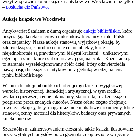
wizyt w sprawie skupu książek i antyków we Wrocławiu i nie tylko
–
posłuchajcie Państwo.
Aukcje książek we Wrocławiu
Antykwariat Szarlatan z dumą organizuje
aukcje bibliofilskie
, które
przyciągają kolekcjonerów i miłośników literatury z całej Polski
oraz zagranicy. Nasze aukcje stanowią wyjątkową okazję, by
zdobyć książki, starodruki i inne cenne obiekty, które
niejednokrotnie są prawdziwymi białymi krukami – unikatowymi
egzemplarzami, które rzadko pojawiają się na rynku. Każda aukcja
to starannie wyselekcjonowany zbiór dzieł, który odzwierciedla
naszą pasję do książek i antyków oraz głęboką wiedzę na temat
rynku bibliofilskiego.
W ramach aukcji bibliofilskich oferujemy dzieła o wyjątkowej
wartości historycznej, literackiej i artystycznej, w tym rzadkie
wydania pierwsze, cenne inkunabuły, starodruki, a także książki
podpisane przez znanych autorów. Nasza oferta często obejmuje
również rękopisy, listy, mapy oraz inne unikatowe dokumenty, które
stanowią cenny materiał dla historyków, badaczy oraz prywatnych
kolekcjonerów.
Szczególnym zainteresowaniem cieszą się także książki ilustrowane
przez wybitnych artystów oraz egzemplarze oprawione w ręcznie