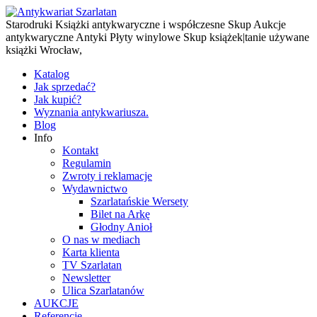
Starodruki Książki antykwaryczne i współczesne Skup Aukcje
antykwaryczne Antyki Płyty winylowe Skup książek|tanie używane
książki Wrocław,
Katalog
Jak sprzedać?
Jak kupić?
Wyznania antykwariusza.
Blog
Info
Kontakt
Regulamin
Zwroty i reklamacje
Wydawnictwo
Szarlatańskie Wersety
Bilet na Arkę
Głodny Anioł
O nas w mediach
Karta klienta
TV Szarlatan
Newsletter
Ulica Szarlatanów
AUKCJE
Referencje