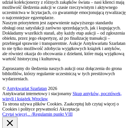
udział kolekcjonerzy z różnych zakątków świata – nasi klienci mają
możliwość śledzenia aukcji w czasie rzeczywistym i aktywnego
uczestnictwa w licytacjach, co gwarantuje emocjonującą rywalizację
o najcenniejsze egzemplarze.
Naszym priorytetem jest zapewnienie najwyższego standardu
obsługi oraz satysfakcji zarówno sprzedających, jak i kupujących.
Dokładamy wszelkich starań, aby każdy etap aukcji – od zgłoszenia
obiektu, przez jego ekspertyzę, aż po finalizację transakcji –
przebiegał sprawnie i transparentnie. Aukcje Antykwariatu Szarlatan
to nie tylko możliwość zdobycia wyjątkowych książek i antyków,
ale również okazja do obcowania z dziełami, które mają wyjątkową
wartość historyczną i kulturową.
Zapraszamy do śledzenia naszych aukcji oraz dołączenia do grona
bibliofilów, którzy regularnie uczestniczą w tych prestiżowych
wydarzeniach.
©
Antykwariat Szarlatan
2026
Antykwariat internetowy i stacjonarny
Skup antyków, pocztówek,
winyli i książek Wrocław
Ta strona używa plików Cookies. Zaakceptuj lub czytaj więcej o
Cookies i polityce prywatności
Akceptacja
Czytaj więcej... /Regulamin punkt VIII