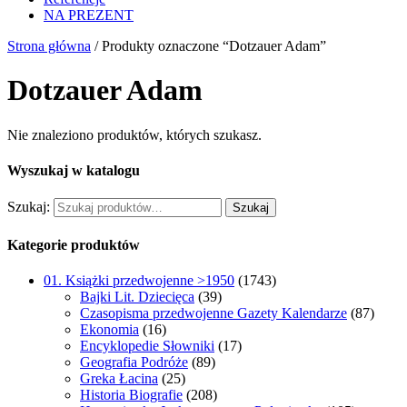
NA PREZENT
Strona główna
/ Produkty oznaczone “Dotzauer Adam”
Dotzauer Adam
Nie znaleziono produktów, których szukasz.
Wyszukaj w katalogu
Szukaj:
Szukaj
Kategorie produktów
01. Książki przedwojenne >1950
(1743)
Bajki Lit. Dziecięca
(39)
Czasopisma przedwojenne Gazety Kalendarze
(87)
Ekonomia
(16)
Encyklopedie Słowniki
(17)
Geografia Podróże
(89)
Greka Łacina
(25)
Historia Biografie
(208)