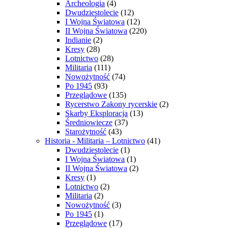
Archeologia
(4)
Dwudziestolecie
(12)
I Wojna Światowa
(12)
II Wojna Światowa
(220)
Indianie
(2)
Kresy
(28)
Lotnictwo
(28)
Militaria
(111)
Nowożytność
(74)
Po 1945
(93)
Przeglądowe
(135)
Rycerstwo Zakony rycerskie
(2)
Skarby Eksploracja
(13)
Średniowiecze
(37)
Starożytność
(43)
Historia - Militaria – Lotnictwo
(41)
Dwudziestolecie
(1)
I Wojna Światowa
(1)
II Wojna Światowa
(2)
Kresy
(1)
Lotnictwo
(2)
Militaria
(2)
Nowożytność
(3)
Po 1945
(1)
Przeglądowe
(17)