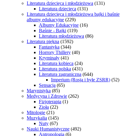
Literatura dziecięca i młodzieżowa
(131)
Literatura dziecięca
(131)
Literatura dziecięca i młodzieżowa bajki i baśnie
albumy edukacyjne
(229)
Albumy Edukacyjne
(16)
Baśnie - Bajki
(119)
Literatura młodzieżowa
(86)
Literatura piękna
(1592)
Fantastyka
(344)
Horrory Thillery
(40)
Kryminały
(41)
Literatura kobieca
(24)
Literatura polska
(431)
Literatura zagraniczna
(644)
Imperium (Rosja i byłe ZSRR)
(52)
Sensacja
(65)
Marynistyka
(85)
Medycyna i Zdrowie
(262)
Fizjoterapia
(1)
Zioła
(22)
Mitologie
(21)
Muzykalia
(145)
Nuty
(67)
Nauki Humanistyczne
(492)
Antropologia
(6)