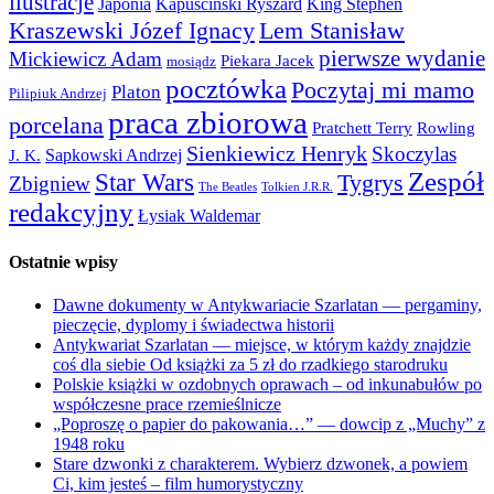
ilustracje
Japonia
Kapuściński Ryszard
King Stephen
Kraszewski Józef Ignacy
Lem Stanisław
pierwsze wydanie
Mickiewicz Adam
Piekara Jacek
mosiądz
pocztówka
Poczytaj mi mamo
Platon
Pilipiuk Andrzej
praca zbiorowa
porcelana
Pratchett Terry
Rowling
Sienkiewicz Henryk
Skoczylas
Sapkowski Andrzej
J. K.
Zespół
Star Wars
Tygrys
Zbigniew
The Beatles
Tolkien J.R.R.
redakcyjny
Łysiak Waldemar
Ostatnie wpisy
Dawne dokumenty w Antykwariacie Szarlatan — pergaminy,
pieczęcie, dyplomy i świadectwa historii
Antykwariat Szarlatan — miejsce, w którym każdy znajdzie
coś dla siebie Od książki za 5 zł do rzadkiego starodruku
Polskie książki w ozdobnych oprawach – od inkunabułów po
współczesne prace rzemieślnicze
„Poproszę o papier do pakowania…” — dowcip z „Muchy” z
1948 roku
Stare dzwonki z charakterem. Wybierz dzwonek, a powiem
Ci, kim jesteś – film humorystyczny