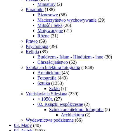
Miniatury
(2)
Poradniki
(188)
Biznesowe
(58)
Macierzyństwo wychowywanie
(39)
Miłość i Seks
(26)
Motywacyjne
(21)
Różne
(31)
Prawo
(59)
Psychologia
(39)
Religia
(89)
Buddyzm - Islam - Hinduizm - inne
(30)
Chrześcijaństwo
(52)
Sztuka architektura fotografia
(1848)
Architektura
(45)
Fotografia
(449)
Sztuka
(1353)
Szkło
(7)
Vratislaviana Silesiana
(239)
< 1950r.
(27)
02. Książki współczesne
(2)
Sztuka architektura fotografia
(2)
Architektura
(2)
Wydawnictwa podziemne
(66)
03. Mapy
(40)
04. Antyki
(567)