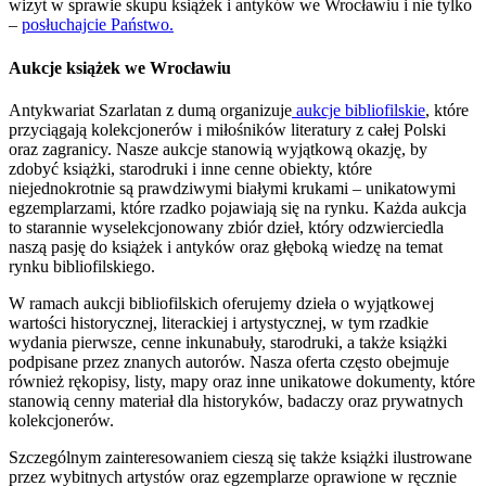
wizyt w sprawie skupu książek i antyków we Wrocławiu i nie tylko
–
posłuchajcie Państwo.
Aukcje książek we Wrocławiu
Antykwariat Szarlatan z dumą organizuje
aukcje bibliofilskie
, które
przyciągają kolekcjonerów i miłośników literatury z całej Polski
oraz zagranicy. Nasze aukcje stanowią wyjątkową okazję, by
zdobyć książki, starodruki i inne cenne obiekty, które
niejednokrotnie są prawdziwymi białymi krukami – unikatowymi
egzemplarzami, które rzadko pojawiają się na rynku. Każda aukcja
to starannie wyselekcjonowany zbiór dzieł, który odzwierciedla
naszą pasję do książek i antyków oraz głęboką wiedzę na temat
rynku bibliofilskiego.
W ramach aukcji bibliofilskich oferujemy dzieła o wyjątkowej
wartości historycznej, literackiej i artystycznej, w tym rzadkie
wydania pierwsze, cenne inkunabuły, starodruki, a także książki
podpisane przez znanych autorów. Nasza oferta często obejmuje
również rękopisy, listy, mapy oraz inne unikatowe dokumenty, które
stanowią cenny materiał dla historyków, badaczy oraz prywatnych
kolekcjonerów.
Szczególnym zainteresowaniem cieszą się także książki ilustrowane
przez wybitnych artystów oraz egzemplarze oprawione w ręcznie