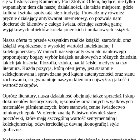
się w historycznej Kamienicy Pod Złotym Orłem, będącej nie tylko
wspaniałym tłem dla naszej działalności, ale także miejscem, gdzie
kultura i sztuka spotykają się z tradycją. Prowadzimy również
prężnie działający antykwariat internetowy, co pozwala nam
docierać do klientów z całego świata, oferując szeroką gamę
wyjątkowych obiektów kolekcjonerskich i unikatowych książek.
Nasza oferta to przede wszystkim rzadkie książki, starodruki oraz
książki współczesne o wysokiej wartości intelektualnej i
kolekcjonerskiej. W ramach naszego antykwariatu naukowego
proponujemy bogaty wybór książek naukowych z różnych dziedzin,
takich jak historia, filozofia, sztuka, nauki ścisłe, medycyna czy
literatura. Każda pozycja, którą oferujemy, jest starannie
selekcjonowana i sprawdzana pod kątem autentyczności oraz stanu
zachowania, co gwarantuje naszym klientom najwyższą jakość i
wartość zakupów.
Oprócz literatury, nasza działalność obejmuje także sprzedaż i skup
dokumentów historycznych, rękopisów oraz innych wyjątkowych
materiałów piśmienniczych, które stanowią cenne świadectwo
minionych epok. W ofercie znajdą Państwo również stare
pocztówki, które mają szczególną wartość sentymentalną i
kolekcjonerską, odzwierciedlając dawną ikonografię i style
graficzne.