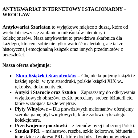
ANTYKWARIAT INTERNETOWY I STACJONARNY –
WROCŁAW
Antykwariat Szarlatan
to wyjątkowe miejsce z duszą, które od
wielu lat cieszy się zaufaniem miłośników literatury i
kolekcjonerów. Nasz antykwariat to prawdziwa skarbnica dla
każdego, kto ceni sobie nie tylko wartość materialną, ale także
historyczną i emocjonalną książek oraz innych przedmiotów z
przeszłości.
Nasza oferta obejmuje:
Skup Książek i Starodruków
– Chętnie kupujemy książki z
każdej epoki, w tym starodruki, polskie książki XIX w,.
rękopisy, dokumenty etc.
Antyki i Starocie oraz Sztuka
– Zapraszamy do odkrywania
wyjątkowych obrazów, rzeźb, porcelany, sreber, biżuterii etc.,
które wzbogacą każde wnętrze.
Płyty Winylowe
– Dla prawdziwych melomanów oferujemy
szeroką gamę płyt winylowych, które zadowolą każdego
kolekcjonera.
Przedwojenne pocztówki
– z terenów byłej i obecnej Polski.
Sztuka PRL
– malarstwo, rzeźba, szkło kolorowe, biżuteria i
inne dzieła z okresu PRL, które dodadzą Twojemu wnętrzu