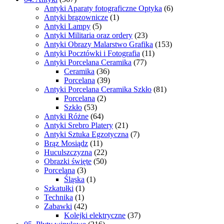
Antyki Aparaty fotograficzne Optyka
(6)
Antyki brązownicze
(1)
Antyki Lampy
(5)
Antyki Militaria oraz ordery
(23)
Antyki Obrazy Malarstwo Grafika
(153)
Antyki Pocztówki i Fotografia
(11)
Antyki Porcelana Ceramika
(77)
Ceramika
(36)
Porcelana
(39)
Antyki Porcelana Ceramika Szkło
(81)
Porcelana
(2)
Szkło
(53)
Antyki Różne
(64)
Antyki Srebro Platery
(21)
Antyki Sztuka Egzotyczna
(7)
Brąz Mosiądz
(11)
Huculszczyzna
(22)
Obrazki święte
(50)
Porcelana
(3)
Śląska
(1)
Szkatułki
(1)
Technika
(1)
Zabawki
(42)
Kolejki elektryczne
(37)