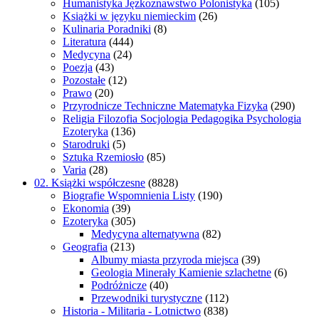
Humanistyka Jęzkoznawstwo Polonistyka
(105)
Książki w języku niemieckim
(26)
Kulinaria Poradniki
(8)
Literatura
(444)
Medycyna
(24)
Poezja
(43)
Pozostałe
(12)
Prawo
(20)
Przyrodnicze Techniczne Matematyka Fizyka
(290)
Religia Filozofia Socjologia Pedagogika Psychologia
Ezoteryka
(136)
Starodruki
(5)
Sztuka Rzemiosło
(85)
Varia
(28)
02. Książki współczesne
(8828)
Biografie Wspomnienia Listy
(190)
Ekonomia
(39)
Ezoteryka
(305)
Medycyna alternatywna
(82)
Geografia
(213)
Albumy miasta przyroda miejsca
(39)
Geologia Minerały Kamienie szlachetne
(6)
Podróżnicze
(40)
Przewodniki turystyczne
(112)
Historia - Militaria - Lotnictwo
(838)