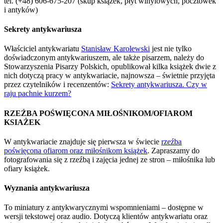
tel. (+48) 606-675-207 (skup książek, płyt winylowych, pocztówek
i antyków)
Sekrety antykwariusza
Właściciel antykwariatu
Stanisław Karolewski
jest nie tylko
doświadczonym antykwariuszem, ale także pisarzem, należy do
Stowarzyszenia Pisarzy Polskich, opublikował kilka książek dwie z
nich dotyczą pracy w antykwariacie, najnowsza – świetnie przyjęta
przez czytelników i recenzentów:
Sekrety antykwariusza. Czy w
raju pachnie kurzem?
RZEŹBA POŚWIĘCONA MIŁOŚNIKOM/OFIAROM
KSIAŻEK
W antykwariacie znajduje się pierwsza w świecie
rzeźba
poświęcona ofiarom oraz miłośnikom książek
. Zapraszamy do
fotografowania się z rzeźbą i zajęcia jednej ze stron – miłośnika lub
ofiary książek.
Wyznania antykwariusza
To miniatury z antykwarycznymi wspomnieniami – dostępne w
wersji tekstowej oraz audio. Dotyczą klientów antykwariatu oraz