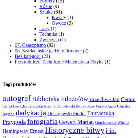
Portrety
(15)
Różne
(9)
Sztuka
(64)
Kwiaty
(1)
Owoce
(3)
Tatry
(1)
Technika
(1)
Zwierzęta
(1)
07. Czasopismo
(82)
08. Szarlatańskie gadżety firmowe
(2)
Bez kategorii
(22)
Przyrodnicze Techniczne Matematyka Fizyka
(1)
Tagi produktów
autograf
Biblioteka Filozofów
Ceram
Brzechwa Jan
Child Lee
Chmielewska Joanna
Christie
Chmielewski Henryk Jerzy
Christie Agata
dedykacja
Fantastyka
Dostojewski Fiodor
Agatha
fotografia
Przygoda
Gewert Marian
Gombrowicz Witold
Historyczne bitwy
i in.
Hemingway Ernest