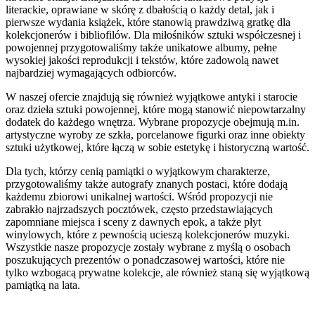
literackie, oprawiane w skórę z dbałością o każdy detal, jak i
pierwsze wydania książek, które stanowią prawdziwą gratkę dla
kolekcjonerów i bibliofilów. Dla miłośników sztuki współczesnej i
powojennej przygotowaliśmy także unikatowe albumy, pełne
wysokiej jakości reprodukcji i tekstów, które zadowolą nawet
najbardziej wymagających odbiorców.
W naszej ofercie znajdują się również wyjątkowe antyki i starocie
oraz dzieła sztuki powojennej, które mogą stanowić niepowtarzalny
dodatek do każdego wnętrza. Wybrane propozycje obejmują m.in.
artystyczne wyroby ze szkła, porcelanowe figurki oraz inne obiekty
sztuki użytkowej, które łączą w sobie estetykę i historyczną wartość.
Dla tych, którzy cenią pamiątki o wyjątkowym charakterze,
przygotowaliśmy także autografy znanych postaci, które dodają
każdemu zbiorowi unikalnej wartości. Wśród propozycji nie
zabrakło najrzadszych pocztówek, często przedstawiających
zapomniane miejsca i sceny z dawnych epok, a także płyt
winylowych, które z pewnością ucieszą kolekcjonerów muzyki.
Wszystkie nasze propozycje zostały wybrane z myślą o osobach
poszukujących prezentów o ponadczasowej wartości, które nie
tylko wzbogacą prywatne kolekcje, ale również staną się wyjątkową
pamiątką na lata.