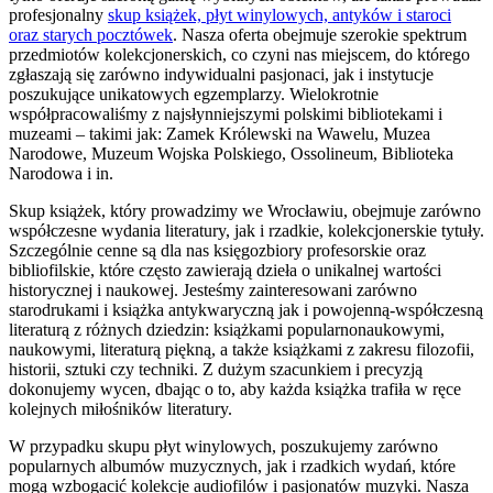
profesjonalny
skup książek, płyt winylowych, antyków i staroci
oraz starych pocztówek
. Nasza oferta obejmuje szerokie spektrum
przedmiotów kolekcjonerskich, co czyni nas miejscem, do którego
zgłaszają się zarówno indywidualni pasjonaci, jak i instytucje
poszukujące unikatowych egzemplarzy. Wielokrotnie
współpracowaliśmy z najsłynniejszymi polskimi bibliotekami i
muzeami – takimi jak: Zamek Królewski na Wawelu, Muzea
Narodowe, Muzeum Wojska Polskiego, Ossolineum, Biblioteka
Narodowa i in.
Skup książek, który prowadzimy we Wrocławiu, obejmuje zarówno
współczesne wydania literatury, jak i rzadkie, kolekcjonerskie tytuły.
Szczególnie cenne są dla nas księgozbiory profesorskie oraz
bibliofilskie, które często zawierają dzieła o unikalnej wartości
historycznej i naukowej. Jesteśmy zainteresowani zarówno
starodrukami i książka antykwaryczną jak i powojenną-współczesną
literaturą z różnych dziedzin: książkami popularnonaukowymi,
naukowymi, literaturą piękną, a także książkami z zakresu filozofii,
historii, sztuki czy techniki. Z dużym szacunkiem i precyzją
dokonujemy wycen, dbając o to, aby każda książka trafiła w ręce
kolejnych miłośników literatury.
W przypadku skupu płyt winylowych, poszukujemy zarówno
popularnych albumów muzycznych, jak i rzadkich wydań, które
mogą wzbogacić kolekcje audiofilów i pasjonatów muzyki. Nasza