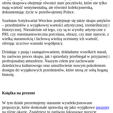
oferta skupowa obejmuje również stare pocztówki, które nie tylko
mają wartość sentymentalną, ale również kolekcjonerską,
dokumentując życie w przedwojennej Polsce.
Szarlatan Antykwariat Wrocław podejmuje się także skupu antyków
– przedmiotów o wyjątkowej wartości artystycznej, rzemieślniczej i
historycznej. Niezależnie od tego, czy są to wyroby artystyczne z
PRL czy osiemnastowieczna porcelana, obrazy, czy inne starocie, z
wielką starannością i fachową wiedzą oceniamy ich wartość,
oferując uczciwe warunki współpracy.
Działając z pasją i zaangażowaniem, dokładamy wszelkich starań,
by zarówno proces skupu, jak i sprzedaży przebiegał w przyjaznej i
profesjonalnej atmosferze. Naszym celem jest zachowanie
dziedzictwa kulturowego oraz umożliwienie nowym pokoleniom
dostępu do wyjątkowych przedmiotów, które niosą ze sobą bogatą
historię.
Książka na prezent
W tym dziale prezentujemy starannie wyselekcjonowane
propozycje, które doskonale sprawdzą się jako wyjątkowe
prezenty
na różne okazje. Znajdziesz tu zarówno luksusowe pozycje