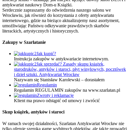
antykwariat naukowy Dom-u Książki.
Serdecznie zapraszamy do odwiedzenia naszego salonu we
Wrocławiu, jak również do korzystania z oferty antykwariatu
internetowego, gdzie na bieżąco aktualizujemy nasz asortyment,
umożliwiając Państwu odkrywanie prawdziwych skarbów
literackich, artystycznych i historycznych.
Zakupy w Szarlatanie
Jak kupić?
Instrukcja zakupów w antykwariacie internetowym.
Jak sprzedać? Zasady skupu książek,
starodruków, antyków i staroci, płyt winylowych, pocztówek
i dzieł sztuki. Antykwariat Wrocław
Nazywam się Stanisław Karolewski – dorastałem
Regulamin
Regulamin REGULAMIN zakupów na www.szarlatan.pl
Zwroty i reklamacje
Klient ma prawo odstąpić od umowy i zwrócić
Skup książek, antyków i staroci
W ramach swojej działalności, Szarlatan Antykwariat Wrocław nie
tylko oferuje szeroką gamę wybitnych obiektów, ale także prowadzi