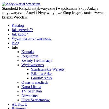
Starodruki Książki antykwaryczne i współczesne Skup Aukcje
antykwaryczne Antyki Płyty winylowe Skup książek|tanie używane
książki Wrocław,
Katalog
Jak sprzedać?
Jak kupić?
Wyznania antykwariusza.
Blog
Info
Kontakt
Regulamin
Zwroty i reklamacje
Wydawnictwo
Szarlatańskie Wersety
Bilet na Arkę
Głodny Anioł
O nas w mediach
Karta klienta
TV Szarlatan
Newsletter
Ulica Szarlatanów
AUKCJE
Referencje