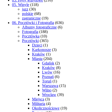
05. Płyty winylowe
(216)
05. Winyle
(118)
jazz
(30)
polskie
(68)
zagraniczne
(19)
06. Pocztówki i Fotografia
(636)
Albumy fotograficzne
(6)
Fotografia
(188)
Pocztówka
(10)
Pocztówki
(365)
Dzieci
(1)
Karkonosze
(3)
Kraków
(1)
Miasta
(204)
Gdańsk
(2)
Kraków
(8)
Lwów
(16)
Poznań
(6)
Toruń
(1)
Warszawa
(15)
Wilno
(2)
Wrocław
(39)
Miejsca
(3)
Militaria
(4)
Okolicznościowe
(19)