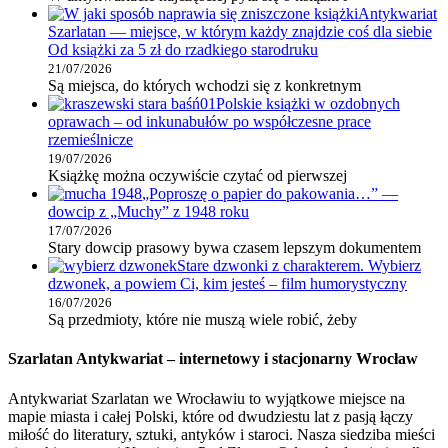
Antykwariat
Szarlatan — miejsce, w którym każdy znajdzie coś dla siebie
Od książki za 5 zł do rzadkiego starodruku
21/07/2026
Są miejsca, do których wchodzi się z konkretnym
Polskie książki w ozdobnych
oprawach – od inkunabułów po współczesne prace
rzemieślnicze
19/07/2026
Książkę można oczywiście czytać od pierwszej
„Poproszę o papier do pakowania…” —
dowcip z „Muchy” z 1948 roku
17/07/2026
Stary dowcip prasowy bywa czasem lepszym dokumentem
Stare dzwonki z charakterem. Wybierz
dzwonek, a powiem Ci, kim jesteś – film humorystyczny
16/07/2026
Są przedmioty, które nie muszą wiele robić, żeby
Szarlatan Antykwariat – internetowy i stacjonarny Wrocław
Antykwariat Szarlatan we Wrocławiu to wyjątkowe miejsce na
mapie miasta i całej Polski, które od dwudziestu lat z pasją łączy
miłość do literatury, sztuki, antyków i staroci. Nasza siedziba mieści