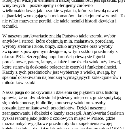
Kolejnym ważnym elementem naszej działalności jest sprzedaż płyt
winylowych – poszukujemy i oferujemy zarówno
wielkonakładowe, jak i rzadkie wydania, które zadowolą nawet
najbardziej wymagających melomanów i kolekcjonerów winyli. To
nie tylko muzyczne perełki, ale także nośniki historii dźwięku i
techniki.
W naszym antykwariacie znajdą Państwo także szeroki wybór
antyków i staroci, które obejmują m.in. malarstwo, porcelanę,
wyroby srebrne i złote, brązy, szkło artystyczne oraz wyroby
związane z powojennym designem, w tym szkło i przedmioty z
okresu PRL. Szczególną popularnością cieszą się figurki
porcelanowe, patery, lampy, a także inne dzieła sztuki użytkowej,
które stanowią doskonałe połączenie estetyki i funkcjonalności.
Każdy z tych przedmiotów jest wybierany z wielką uwagą, by
spełniać oczekiwania najbardziej wymagających kolekcjonerów i
miłośników sztuki.
Nasza pasja do odkrywania i dzielenia się pięknem oraz historią
sprawia, że od dwudziestu lat jesteśmy miejscem, gdzie spotykają
się kolekcjonerzy, bibliofile, koneserzy sztuki oraz osoby
poszukujące unikatowych przedmiotów. Dzięki naszemu
zaangażowaniu i dbałości o każdy szczegół, Antykwariat Szarlatan
zyskał renomę jako jedno z czołowych miejsc w Polsce, gdzie
można nabyć wyjątkowe przedmioty do uzupełnienia swojej
kolekcji sztuki – działając jak miejsce łączące dawny salon DESA i