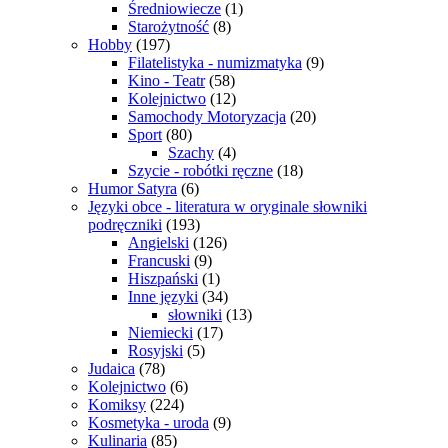
Średniowiecze
(1)
Starożytność
(8)
Hobby
(197)
Filatelistyka - numizmatyka
(9)
Kino - Teatr
(58)
Kolejnictwo
(12)
Samochody Motoryzacja
(20)
Sport
(80)
Szachy
(4)
Szycie - robótki ręczne
(18)
Humor Satyra
(6)
Języki obce - literatura w oryginale słowniki
podręczniki
(193)
Angielski
(126)
Francuski
(9)
Hiszpański
(1)
Inne języki
(34)
słowniki
(13)
Niemiecki
(17)
Rosyjski
(5)
Judaica
(78)
Kolejnictwo
(6)
Komiksy
(224)
Kosmetyka - uroda
(9)
Kulinaria
(85)