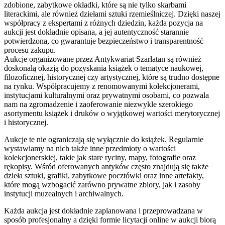
zdobione, zabytkowe okładki, które są nie tylko skarbami
literackimi, ale również dziełami sztuki rzemieślniczej. Dzięki naszej
współpracy z ekspertami z różnych dziedzin, każda pozycja na
aukcji jest dokładnie opisana, a jej autentyczność starannie
potwierdzona, co gwarantuje bezpieczeństwo i transparentność
procesu zakupu.
Aukcje organizowane przez Antykwariat Szarlatan są również
doskonałą okazją do pozyskania książek o tematyce naukowej,
filozoficznej, historycznej czy artystycznej, które są trudno dostępne
na rynku. Współpracujemy z renomowanymi kolekcjonerami,
instytucjami kulturalnymi oraz prywatnymi osobami, co pozwala
nam na zgromadzenie i zaoferowanie niezwykle szerokiego
asortymentu książek i druków o wyjątkowej wartości merytorycznej
i historycznej.
Aukcje te nie ograniczają się wyłącznie do książek. Regularnie
wystawiamy na nich także inne przedmioty o wartości
kolekcjonerskiej, takie jak stare ryciny, mapy, fotografie oraz
rękopisy. Wśród oferowanych antyków często znajdują się także
dzieła sztuki, grafiki, zabytkowe pocztówki oraz inne artefakty,
które mogą wzbogacić zarówno prywatne zbiory, jak i zasoby
instytucji muzealnych i archiwalnych.
Każda aukcja jest dokładnie zaplanowana i przeprowadzana w
sposób profesjonalny a dzięki formie licytacji online w aukcji biorą