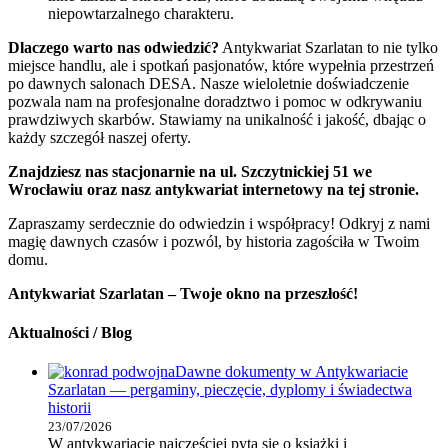
niepowtarzalnego charakteru.
Dlaczego warto nas odwiedzić?
Antykwariat Szarlatan to nie tylko
miejsce handlu, ale i spotkań pasjonatów, które wypełnia przestrzeń
po dawnych salonach DESA. Nasze wieloletnie doświadczenie
pozwala nam na profesjonalne doradztwo i pomoc w odkrywaniu
prawdziwych skarbów. Stawiamy na unikalność i jakość, dbając o
każdy szczegół naszej oferty.
Znajdziesz nas stacjonarnie na ul. Szczytnickiej 51 we
Wrocławiu oraz nasz antykwariat internetowy na tej stronie.
Zapraszamy serdecznie do odwiedzin i współpracy! Odkryj z nami
magię dawnych czasów i pozwól, by historia zagościła w Twoim
domu.
Antykwariat Szarlatan – Twoje okno na przeszłość!
Aktualności / Blog
Dawne dokumenty w Antykwariacie
Szarlatan — pergaminy, pieczęcie, dyplomy i świadectwa
historii
23/07/2026
W antykwariacie najczęściej pyta się o książki i