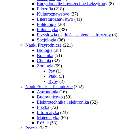
Encyklopedie Powszechne Leksykony
(8)
Filozofia
(218)
Kulturoznawstwo
(37)
Literaturoznawstwo
(41)
Politologia
(20)
Polonistyka
(38)
Przysłowia mądrości sentencje aforyzmy
(8)
Socjologia
(36)
Nauki Przyrodnicze
(221)
Biologia
(38)
Botanika
(51)
Chemia
(32)
Zoologia
(99)
Psy
(1)
Ptaki
(3)
Ryby
(2)
Nauki Ścisłe i Techniczne
(352)
Astronomia
(16)
Budownictwo
(50)
Elektrotechnika i elektronika
(52)
Fizyka
(72)
Informatyka
(23)
Matematyka
(67)
Różne
(53)
Poezja
(247)