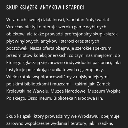
SKUP KSIĄŻEK, ANTYKÓW I STAROCI
W ramach swojej działalności, Szarlatan Antykwariat
Wrocław nie tylko oferuje szeroką gamę wybitnych
obiektów, ale także prowadzi profesjonalny
skup książek,
płyt winylowych, antyków i staroci oraz starych
pocztówek
. Nasza oferta obejmuje szerokie spektrum
przedmiotów kolekcjonerskich, co czyni nas miejscem, do
którego zgłaszają się zarówno indywidualni pasjonaci, jak i
instytucje poszukujące unikatowych egzemplarzy.
Wielokrotnie współpracowaliśmy z najsłynniejszymi
polskimi bibliotekami i muzeami – takimi jak: Zamek
Królewski na Wawelu, Muzea Narodowe, Muzeum Wojska
Polskiego, Ossolineum, Biblioteka Narodowa i in.
Skup książek, który prowadzimy we Wrocławiu, obejmuje
zarówno współczesne wydania literatury, jak i rzadkie,