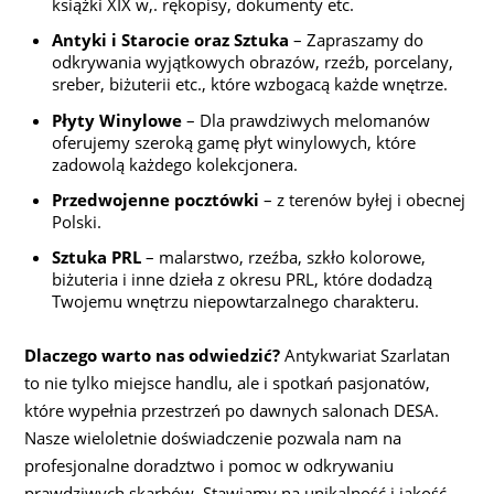
książki XIX w,. rękopisy, dokumenty etc.
Antyki i Starocie oraz Sztuka
– Zapraszamy do
odkrywania wyjątkowych obrazów, rzeźb, porcelany,
sreber, biżuterii etc., które wzbogacą każde wnętrze.
Płyty Winylowe
– Dla prawdziwych melomanów
oferujemy szeroką gamę płyt winylowych, które
zadowolą każdego kolekcjonera.
Przedwojenne pocztówki
– z terenów byłej i obecnej
Polski.
Sztuka PRL
– malarstwo, rzeźba, szkło kolorowe,
biżuteria i inne dzieła z okresu PRL, które dodadzą
Twojemu wnętrzu niepowtarzalnego charakteru.
Dlaczego warto nas odwiedzić?
Antykwariat Szarlatan
to nie tylko miejsce handlu, ale i spotkań pasjonatów,
które wypełnia przestrzeń po dawnych salonach DESA.
Nasze wieloletnie doświadczenie pozwala nam na
profesjonalne doradztwo i pomoc w odkrywaniu
prawdziwych skarbów. Stawiamy na unikalność i jakość,