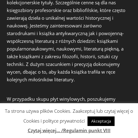
kolekcjonerskie tytuły. Szczególnie cenne są dla nas
księgozbiory profesorskie oraz bibliofilskie, które często
zawierają dzieła o unikalnej wartości historycznej i
naukowej. Jesteśmy zainteresowani zarówno
starodrukami i książka antykwaryczną jak i powojenną-
współczesną literaturą z różnych dziedzin: książkami
popularnonaukowymi, naukowymi, literaturą piękną, a
także książkami z zakresu filozofii, historii, sztuki czy
techniki. Z dużym szacunkiem i precyzją dokonujemy
wycen, dbając o to, aby każda książka trafiła w ręce
kolejnych miłośników literatury.
W przypadku skupu płyt winylowych, poszukujemy
zarówno popularnych albumów muzycznych, jak i
Ta strona używa plików Cookies. Zaakceptuj lub czytaj więcej o
rzadkich wydań, które mogą wzbogacić kolekcje
Cookies i polityce prywatności
Akceptacja
audiofilów i pasjonatów muzyki. Nasza oferta skupowa
obejmuje również stare pocztówki, które nie tylko mają
Czytaj więcej... /Regulamin punkt VIII
wartość sentymentalną, ale również kolekcjonerską,