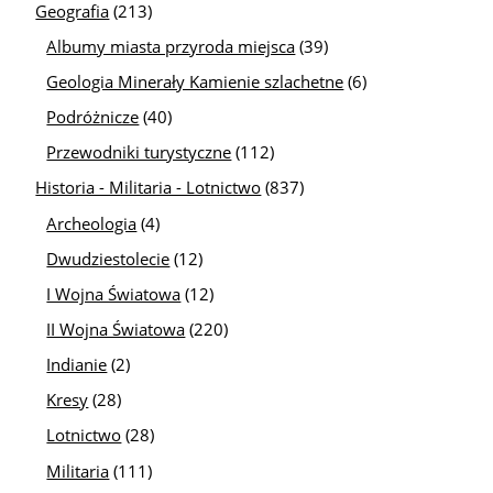
Geografia
(213)
Albumy miasta przyroda miejsca
(39)
Geologia Minerały Kamienie szlachetne
(6)
Podróżnicze
(40)
Przewodniki turystyczne
(112)
Historia - Militaria - Lotnictwo
(837)
Archeologia
(4)
Dwudziestolecie
(12)
I Wojna Światowa
(12)
II Wojna Światowa
(220)
Indianie
(2)
Kresy
(28)
Lotnictwo
(28)
Militaria
(111)