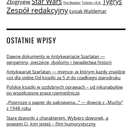
Star Wars
Tygrys
Zbigniew
The Beatles
Tolkien J.R.R.
Zespół redakcyjny
Łysiak Waldemar
OSTATNIE WPISY
Dawne dokumenty w Antykwariacie Szarlatan —
pergaminy, pieczęcie, dyplomy i świadectwa historii
Antykwariat Szarlatan — miejsce, w którym każdy znajdzie
coś dla siebie Od książki za 5 zł do rzadkiego starodruku
Polskie książki w ozdobnych oprawach – od inkunabułów
po współczesne prace rzemieślnicze
„Poproszę o papier do pakowania…” — dowcip z „Muchy”
z 1948 roku
Stare dzwonki z charakterem. Wybierz dzwonek, a
powiem Ci, kim jesteś – film humorystyczny