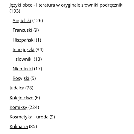
Języki obce - literatura w oryginale słowniki podręczniki
(193)
Angielski
(126)
Francuski
(9)
Hiszpański
(1)
Inne języki
(34)
słowniki
(13)
Niemiecki
(17)
Rosyjski
(5)
Judaica
(78)
Kolejnictwo
(6)
Komiksy
(224)
Kosmetyka - uroda
(9)
Kulinaria
(85)