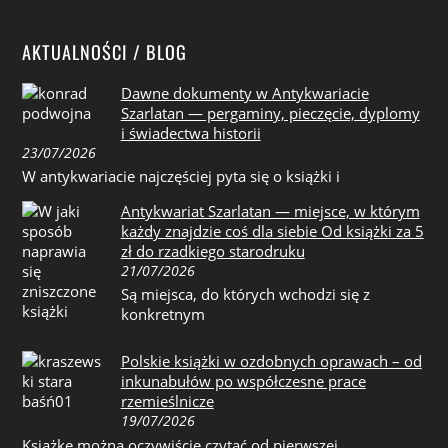
AKTUALNOŚCI / BLOG
Dawne dokumenty w Antykwariacie
Szarlatan — pergaminy, pieczęcie, dyplomy
i świadectwa historii
23/07/2026
W antykwariacie najczęściej pyta się o książki i
Antykwariat Szarlatan — miejsce, w którym
każdy znajdzie coś dla siebie Od książki za 5
zł do rzadkiego starodruku
21/07/2026
Są miejsca, do których wchodzi się z
konkretnym
Polskie książki w ozdobnych oprawach – od
inkunabułów po współczesne prace
rzemieślnicze
19/07/2026
Książkę można oczywiście czytać od pierwszej