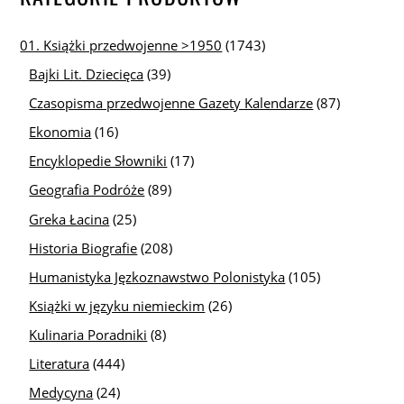
01. Książki przedwojenne >1950
(1743)
Bajki Lit. Dziecięca
(39)
Czasopisma przedwojenne Gazety Kalendarze
(87)
Ekonomia
(16)
Encyklopedie Słowniki
(17)
Geografia Podróże
(89)
Greka Łacina
(25)
Historia Biografie
(208)
Humanistyka Jęzkoznawstwo Polonistyka
(105)
Książki w języku niemieckim
(26)
Kulinaria Poradniki
(8)
Literatura
(444)
Medycyna
(24)