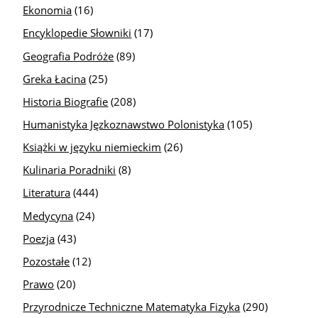
Ekonomia
(16)
Encyklopedie Słowniki
(17)
Geografia Podróże
(89)
Greka Łacina
(25)
Historia Biografie
(208)
Humanistyka Jęzkoznawstwo Polonistyka
(105)
Książki w języku niemieckim
(26)
Kulinaria Poradniki
(8)
Literatura
(444)
Medycyna
(24)
Poezja
(43)
Pozostałe
(12)
Prawo
(20)
Przyrodnicze Techniczne Matematyka Fizyka
(290)