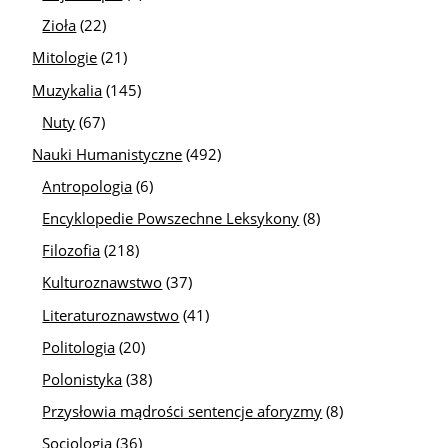
Zioła
(22)
Mitologie
(21)
Muzykalia
(145)
Nuty
(67)
Nauki Humanistyczne
(492)
Antropologia
(6)
Encyklopedie Powszechne Leksykony
(8)
Filozofia
(218)
Kulturoznawstwo
(37)
Literaturoznawstwo
(41)
Politologia
(20)
Polonistyka
(38)
Przysłowia mądrości sentencje aforyzmy
(8)
Socjologia
(36)