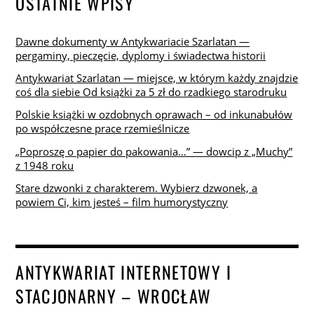
OSTATNIE WPISY
Dawne dokumenty w Antykwariacie Szarlatan —
pergaminy, pieczęcie, dyplomy i świadectwa historii
Antykwariat Szarlatan — miejsce, w którym każdy znajdzie
coś dla siebie Od książki za 5 zł do rzadkiego starodruku
Polskie książki w ozdobnych oprawach – od inkunabułów
po współczesne prace rzemieślnicze
„Poproszę o papier do pakowania…” — dowcip z „Muchy”
z 1948 roku
Stare dzwonki z charakterem. Wybierz dzwonek, a
powiem Ci, kim jesteś – film humorystyczny
ANTYKWARIAT INTERNETOWY I
STACJONARNY – WROCŁAW