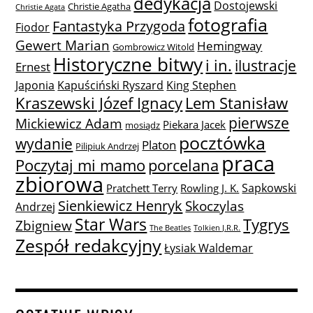
dedykacja
Dostojewski
Christie Agatha
Christie Agata
fotografia
Fantastyka Przygoda
Fiodor
Gewert Marian
Hemingway
Gombrowicz Witold
Historyczne bitwy
i in.
ilustracje
Ernest
Japonia
Kapuściński Ryszard
King Stephen
Lem Stanisław
Kraszewski Józef Ignacy
pierwsze
Mickiewicz Adam
Piekara Jacek
mosiądz
pocztówka
wydanie
Platon
Pilipiuk Andrzej
praca
Poczytaj mi mamo
porcelana
zbiorowa
Sapkowski
Pratchett Terry
Rowling J. K.
Sienkiewicz Henryk
Skoczylas
Andrzej
Star Wars
Tygrys
Zbigniew
The Beatles
Tolkien J.R.R.
Zespół redakcyjny
Łysiak Waldemar