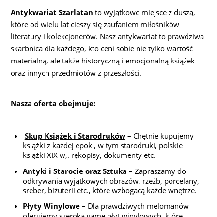
Antykwariat Szarlatan
to wyjątkowe miejsce z duszą,
które od wielu lat cieszy się zaufaniem miłośników
literatury i kolekcjonerów. Nasz antykwariat to prawdziwa
skarbnica dla każdego, kto ceni sobie nie tylko wartość
materialną, ale także historyczną i emocjonalną książek
oraz innych przedmiotów z przeszłości.
Nasza oferta obejmuje:
Skup Książek i Starodruków
– Chętnie kupujemy
książki z każdej epoki, w tym starodruki, polskie
książki XIX w,. rękopisy, dokumenty etc.
Antyki i Starocie oraz Sztuka
– Zapraszamy do
odkrywania wyjątkowych obrazów, rzeźb, porcelany,
sreber, biżuterii etc., które wzbogacą każde wnętrze.
Płyty Winylowe
– Dla prawdziwych melomanów
oferujemy szeroką gamę płyt winylowych, które