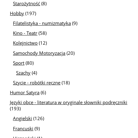
Starożytność
(8)
Hobby
(197)
Filatelistyka - numizmatyka
(9)
Kino - Teatr
(58)
Kolejnictwo
(12)
Samochody Motoryzacja
(20)
Sport
(80)
Szachy
(4)
Szycie - robótki ręczne
(18)
Humor Satyra
(6)
Języki obce - literatura w oryginale słowniki podręczniki
(193)
Angielski
(126)
Francuski
(9)