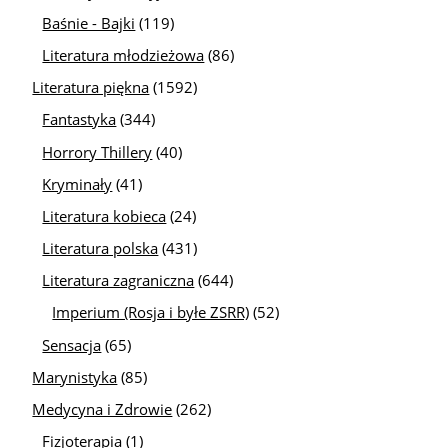
Baśnie - Bajki
(119)
Literatura młodzieżowa
(86)
Literatura piękna
(1592)
Fantastyka
(344)
Horrory Thillery
(40)
Kryminały
(41)
Literatura kobieca
(24)
Literatura polska
(431)
Literatura zagraniczna
(644)
Imperium (Rosja i byłe ZSRR)
(52)
Sensacja
(65)
Marynistyka
(85)
Medycyna i Zdrowie
(262)
Fizjoterapia
(1)