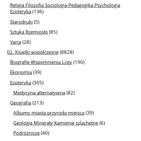
Religia Filozofia Socjologia Pedagogika Psychologia
Ezoteryka
(136)
Starodruki
(5)
Sztuka Rzemiosło
(85)
Varia
(28)
02. Książki współczesne
(8828)
Biografie Wspomnienia Listy
(190)
Ekonomia
(39)
Ezoteryka
(305)
Medycyna alternatywna
(82)
Geografia
(213)
Albumy miasta przyroda miejsca
(39)
Geologia Minerały Kamienie szlachetne
(6)
Podróżnicze
(40)