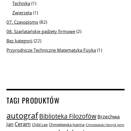
Technika
(1)
Zwierzęta
(1)
07. Czasopismo
(82)
08. Szarlatańskie gadżety firmowe
(2)
Bez kategorii
(22)
Przyrodnicze Techniczne Matematyka Fizyka
(1)
TAGI PRODUKTÓW
autograf
Biblioteka Filozofów
Brzechwa
Ceram
Jan
Child Lee
Chmielewska Joanna
Chmielewski Henryk Jerzy