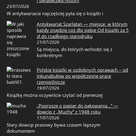
i świadectwa historii
23/07/2026
W antykwariacie najczęściej pyta się o książki i
Antykwariat Szarlatan — miejsce, w którym
każdy znajdzie coś dla siebie Od książki za 5
zł do rzadkiego starodruku
21/07/2026
Są miejsca, do których wchodzi się z
konkretnym
Polskie książki w ozdobnych oprawach – od
inkunabułów po współczesne prace
rzemieślnicze
19/07/2026
Książkę można oczywiście czytać od pierwszej
„Poproszę o papier do pakowania…” —
dowcip z „Muchy” z 1948 roku
17/07/2026
Stary dowcip prasowy bywa czasem lepszym
dokumentem