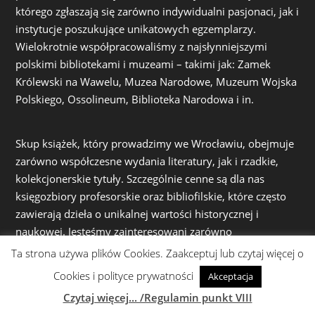
którego zgłaszają się zarówno indywidualni pasjonaci, jak i
instytucje poszukujące unikatowych egzemplarzy.
Wielokrotnie współpracowaliśmy z najsłynniejszymi
polskimi bibliotekami i muzeami – takimi jak: Zamek
Królewski na Wawelu, Muzea Narodowe, Muzeum Wojska
Polskiego, Ossolineum, Biblioteka Narodowa i in.
Skup książek, który prowadzimy we Wrocławiu, obejmuje
zarówno współczesne wydania literatury, jak i rzadkie,
kolekcjonerskie tytuły. Szczególnie cenne są dla nas
księgozbiory profesorskie oraz bibliofilskie, które często
zawierają dzieła o unikalnej wartości historycznej i
naukowej. Jesteśmy zainteresowani zarówno
starodrukami i książka antykwaryczną jak i powojenną-
Ta strona używa plików Cookies. Zaakceptuj lub czytaj więcej o
współczesną literaturą z różnych dziedzin: książkami
Cookies i polityce prywatności
Akceptacja
popularnonaukowymi, naukowymi, literaturą piękną, a
Czytaj więcej... /Regulamin punkt VIII
także książkami z zakresu filozofii, historii, sztuki czy