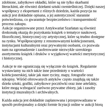
zdobione, zabytkowe okładki, które są nie tylko skarbami
literackimi, ale również dziełami sztuki rzemieślniczej. Dzięki naszej
współpracy z ekspertami z różnych dziedzin, każda pozycja na
aukcji jest dokładnie opisana, a jej autentyczność starannie
potwierdzona, co gwarantuje bezpieczeństwo i transparentność
procesu zakupu.
Aukcje organizowane przez Antykwariat Szarlatan są również
doskonałą okazją do pozyskania książek o tematyce naukowej,
filozoficznej, historycznej czy artystycznej, które są trudno dostępne
na rynku. Współpracujemy z renomowanymi kolekcjonerami,
instytucjami kulturalnymi oraz prywatnymi osobami, co pozwala
nam na zgromadzenie i zaoferowanie niezwykle szerokiego
asortymentu książek i druków o wyjątkowej wartości merytorycznej
i historycznej.
Aukcje te nie ograniczają się wyłącznie do książek. Regularnie
wystawiamy na nich także inne przedmioty o wartości
kolekcjonerskiej, takie jak stare ryciny, mapy, fotografie oraz
rękopisy. Wśród oferowanych antyków często znajdują się także
dzieła sztuki, grafiki, zabytkowe pocztówki oraz inne artefakty,
które mogą wzbogacić zarówno prywatne zbiory, jak i zasoby
instytucji muzealnych i archiwalnych.
Każda aukcja jest dokładnie zaplanowana i przeprowadzana w
sposób profesjonalny a dzięki formie licytacji online w aukcji biorą