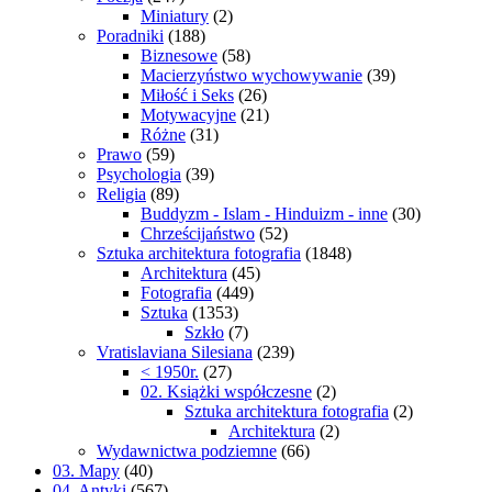
Miniatury
(2)
Poradniki
(188)
Biznesowe
(58)
Macierzyństwo wychowywanie
(39)
Miłość i Seks
(26)
Motywacyjne
(21)
Różne
(31)
Prawo
(59)
Psychologia
(39)
Religia
(89)
Buddyzm - Islam - Hinduizm - inne
(30)
Chrześcijaństwo
(52)
Sztuka architektura fotografia
(1848)
Architektura
(45)
Fotografia
(449)
Sztuka
(1353)
Szkło
(7)
Vratislaviana Silesiana
(239)
< 1950r.
(27)
02. Książki współczesne
(2)
Sztuka architektura fotografia
(2)
Architektura
(2)
Wydawnictwa podziemne
(66)
03. Mapy
(40)
04. Antyki
(567)