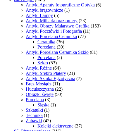
Antyki Aparaty fotograficzne Optyka
(6)
Antyki brązownicze
(1)
Antyki Lampy
(5)
Antyki Militaria oraz ordery
(23)
Antyki Obrazy Malarstwo Grafika
(153)
Antyki Pocztówki i Fotografia
(11)
Antyki Porcelana Ceramika
(77)
Ceramika
(36)
Porcelana
(39)
Antyki Porcelana Ceramika Szkło
(81)
Porcelana
(2)
Szkło
(53)
Antyki Różne
(64)
Antyki Srebro Platery
(21)
Antyki Sztuka Egzotyczna
(7)
Brąz Mosiądz
(11)
Huculszczyzna
(22)
Obrazki święte
(50)
Porcelana
(3)
Śląska
(1)
Szkatułki
(1)
Technika
(1)
Zabawki
(42)
Kolejki elektryczne
(37)