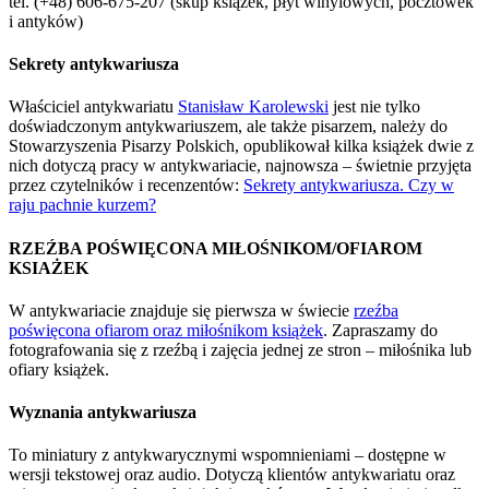
tel. (+48) 606-675-207 (skup książek, płyt winylowych, pocztówek
i antyków)
Sekrety antykwariusza
Właściciel antykwariatu
Stanisław Karolewski
jest nie tylko
doświadczonym antykwariuszem, ale także pisarzem, należy do
Stowarzyszenia Pisarzy Polskich, opublikował kilka książek dwie z
nich dotyczą pracy w antykwariacie, najnowsza – świetnie przyjęta
przez czytelników i recenzentów:
Sekrety antykwariusza. Czy w
raju pachnie kurzem?
RZEŹBA POŚWIĘCONA MIŁOŚNIKOM/OFIAROM
KSIAŻEK
W antykwariacie znajduje się pierwsza w świecie
rzeźba
poświęcona ofiarom oraz miłośnikom książek
. Zapraszamy do
fotografowania się z rzeźbą i zajęcia jednej ze stron – miłośnika lub
ofiary książek.
Wyznania antykwariusza
To miniatury z antykwarycznymi wspomnieniami – dostępne w
wersji tekstowej oraz audio. Dotyczą klientów antykwariatu oraz