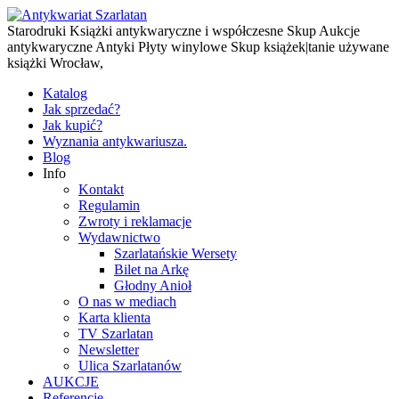
Starodruki Książki antykwaryczne i współczesne Skup Aukcje
antykwaryczne Antyki Płyty winylowe Skup książek|tanie używane
książki Wrocław,
Katalog
Jak sprzedać?
Jak kupić?
Wyznania antykwariusza.
Blog
Info
Kontakt
Regulamin
Zwroty i reklamacje
Wydawnictwo
Szarlatańskie Wersety
Bilet na Arkę
Głodny Anioł
O nas w mediach
Karta klienta
TV Szarlatan
Newsletter
Ulica Szarlatanów
AUKCJE
Referencje