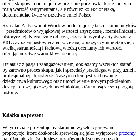
oferta skupowa obejmuje również stare pocztówki, które nie tylko
mają wartość sentymentalną, ale również kolekcjonerską,
dokumentując życie w przedwojennej Polsce.
Szarlatan Antykwariat Wrocław podejmuje się także skupu antyków
– przedmiotów o wyjątkowej wartości artystycznej, rzemieślniczej i
historycznej. Niezależnie od tego, czy są to wyroby artystyczne z
PRL czy osiemnastowieczna porcelana, obrazy, czy inne starocie, z
wielką starannością i fachową wiedzą oceniamy ich wartość,
oferując uczciwe warunki współpracy.
Działając z pasją i zaangażowaniem, dokładamy wszelkich starań,
by zarówno proces skupu, jak i sprzedaży przebiegał w przyjaznej i
profesjonalnej atmosferze. Naszym celem jest zachowanie
dziedzictwa kulturowego oraz umożliwienie nowym pokoleniom
dostępu do wyjątkowych przedmiotów, które niosą ze sobą bogatą
historię.
Książka na prezent
W tym dziale prezentujemy starannie wyselekcjonowane
propozycje, które doskonale sprawdzą się jako wyjątkowe
prezenty
na różne okazje. Znajdziesz tu zarówno luksusowe pozycje