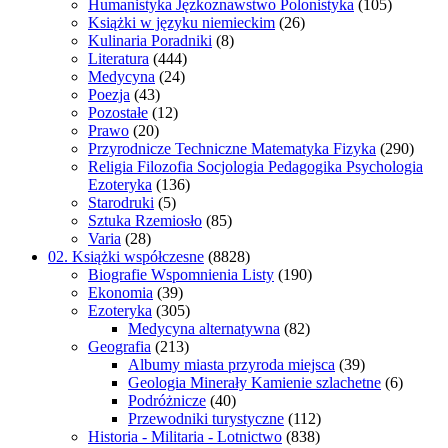
Humanistyka Jęzkoznawstwo Polonistyka
(105)
Książki w języku niemieckim
(26)
Kulinaria Poradniki
(8)
Literatura
(444)
Medycyna
(24)
Poezja
(43)
Pozostałe
(12)
Prawo
(20)
Przyrodnicze Techniczne Matematyka Fizyka
(290)
Religia Filozofia Socjologia Pedagogika Psychologia
Ezoteryka
(136)
Starodruki
(5)
Sztuka Rzemiosło
(85)
Varia
(28)
02. Książki współczesne
(8828)
Biografie Wspomnienia Listy
(190)
Ekonomia
(39)
Ezoteryka
(305)
Medycyna alternatywna
(82)
Geografia
(213)
Albumy miasta przyroda miejsca
(39)
Geologia Minerały Kamienie szlachetne
(6)
Podróżnicze
(40)
Przewodniki turystyczne
(112)
Historia - Militaria - Lotnictwo
(838)