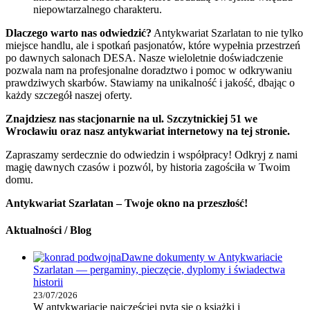
niepowtarzalnego charakteru.
Dlaczego warto nas odwiedzić?
Antykwariat Szarlatan to nie tylko
miejsce handlu, ale i spotkań pasjonatów, które wypełnia przestrzeń
po dawnych salonach DESA. Nasze wieloletnie doświadczenie
pozwala nam na profesjonalne doradztwo i pomoc w odkrywaniu
prawdziwych skarbów. Stawiamy na unikalność i jakość, dbając o
każdy szczegół naszej oferty.
Znajdziesz nas stacjonarnie na ul. Szczytnickiej 51 we
Wrocławiu oraz nasz antykwariat internetowy na tej stronie.
Zapraszamy serdecznie do odwiedzin i współpracy! Odkryj z nami
magię dawnych czasów i pozwól, by historia zagościła w Twoim
domu.
Antykwariat Szarlatan – Twoje okno na przeszłość!
Aktualności / Blog
Dawne dokumenty w Antykwariacie
Szarlatan — pergaminy, pieczęcie, dyplomy i świadectwa
historii
23/07/2026
W antykwariacie najczęściej pyta się o książki i