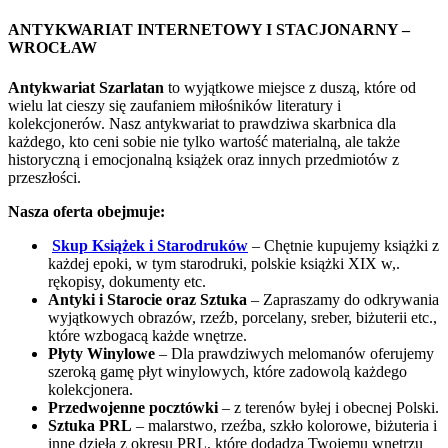
ANTYKWARIAT INTERNETOWY I STACJONARNY –
WROCŁAW
Antykwariat Szarlatan
to wyjątkowe miejsce z duszą, które od
wielu lat cieszy się zaufaniem miłośników literatury i
kolekcjonerów. Nasz antykwariat to prawdziwa skarbnica dla
każdego, kto ceni sobie nie tylko wartość materialną, ale także
historyczną i emocjonalną książek oraz innych przedmiotów z
przeszłości.
Nasza oferta obejmuje:
Skup Książek i Starodruków
– Chętnie kupujemy książki z
każdej epoki, w tym starodruki, polskie książki XIX w,.
rękopisy, dokumenty etc.
Antyki i Starocie oraz Sztuka
– Zapraszamy do odkrywania
wyjątkowych obrazów, rzeźb, porcelany, sreber, biżuterii etc.,
które wzbogacą każde wnętrze.
Płyty Winylowe
– Dla prawdziwych melomanów oferujemy
szeroką gamę płyt winylowych, które zadowolą każdego
kolekcjonera.
Przedwojenne pocztówki
– z terenów byłej i obecnej Polski.
Sztuka PRL
– malarstwo, rzeźba, szkło kolorowe, biżuteria i
inne dzieła z okresu PRL, które dodadzą Twojemu wnętrzu