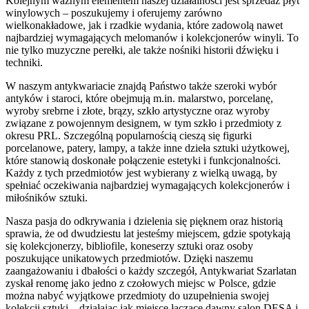
Kolejnym ważnym elementem naszej działalności jest sprzedaż płyt
winylowych – poszukujemy i oferujemy zarówno
wielkonakładowe, jak i rzadkie wydania, które zadowolą nawet
najbardziej wymagających melomanów i kolekcjonerów winyli. To
nie tylko muzyczne perełki, ale także nośniki historii dźwięku i
techniki.
W naszym antykwariacie znajdą Państwo także szeroki wybór
antyków i staroci, które obejmują m.in. malarstwo, porcelanę,
wyroby srebrne i złote, brązy, szkło artystyczne oraz wyroby
związane z powojennym designem, w tym szkło i przedmioty z
okresu PRL. Szczególną popularnością cieszą się figurki
porcelanowe, patery, lampy, a także inne dzieła sztuki użytkowej,
które stanowią doskonałe połączenie estetyki i funkcjonalności.
Każdy z tych przedmiotów jest wybierany z wielką uwagą, by
spełniać oczekiwania najbardziej wymagających kolekcjonerów i
miłośników sztuki.
Nasza pasja do odkrywania i dzielenia się pięknem oraz historią
sprawia, że od dwudziestu lat jesteśmy miejscem, gdzie spotykają
się kolekcjonerzy, bibliofile, koneserzy sztuki oraz osoby
poszukujące unikatowych przedmiotów. Dzięki naszemu
zaangażowaniu i dbałości o każdy szczegół, Antykwariat Szarlatan
zyskał renomę jako jedno z czołowych miejsc w Polsce, gdzie
można nabyć wyjątkowe przedmioty do uzupełnienia swojej
kolekcji sztuki – działając jak miejsce łączące dawny salon DESA i