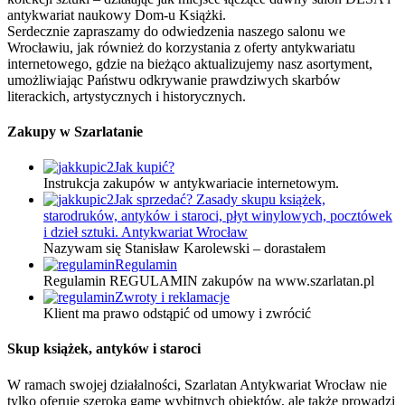
antykwariat naukowy Dom-u Książki.
Serdecznie zapraszamy do odwiedzenia naszego salonu we
Wrocławiu, jak również do korzystania z oferty antykwariatu
internetowego, gdzie na bieżąco aktualizujemy nasz asortyment,
umożliwiając Państwu odkrywanie prawdziwych skarbów
literackich, artystycznych i historycznych.
Zakupy w Szarlatanie
Jak kupić?
Instrukcja zakupów w antykwariacie internetowym.
Jak sprzedać? Zasady skupu książek,
starodruków, antyków i staroci, płyt winylowych, pocztówek
i dzieł sztuki. Antykwariat Wrocław
Nazywam się Stanisław Karolewski – dorastałem
Regulamin
Regulamin REGULAMIN zakupów na www.szarlatan.pl
Zwroty i reklamacje
Klient ma prawo odstąpić od umowy i zwrócić
Skup książek, antyków i staroci
W ramach swojej działalności, Szarlatan Antykwariat Wrocław nie
tylko oferuje szeroką gamę wybitnych obiektów, ale także prowadzi