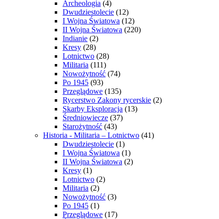
Archeologia
(4)
Dwudziestolecie
(12)
I Wojna Światowa
(12)
II Wojna Światowa
(220)
Indianie
(2)
Kresy
(28)
Lotnictwo
(28)
Militaria
(111)
Nowożytność
(74)
Po 1945
(93)
Przeglądowe
(135)
Rycerstwo Zakony rycerskie
(2)
Skarby Eksploracja
(13)
Średniowiecze
(37)
Starożytność
(43)
Historia - Militaria – Lotnictwo
(41)
Dwudziestolecie
(1)
I Wojna Światowa
(1)
II Wojna Światowa
(2)
Kresy
(1)
Lotnictwo
(2)
Militaria
(2)
Nowożytność
(3)
Po 1945
(1)
Przeglądowe
(17)