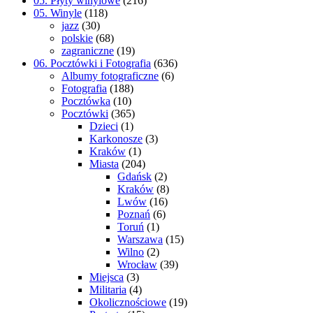
05. Płyty winylowe
(216)
05. Winyle
(118)
jazz
(30)
polskie
(68)
zagraniczne
(19)
06. Pocztówki i Fotografia
(636)
Albumy fotograficzne
(6)
Fotografia
(188)
Pocztówka
(10)
Pocztówki
(365)
Dzieci
(1)
Karkonosze
(3)
Kraków
(1)
Miasta
(204)
Gdańsk
(2)
Kraków
(8)
Lwów
(16)
Poznań
(6)
Toruń
(1)
Warszawa
(15)
Wilno
(2)
Wrocław
(39)
Miejsca
(3)
Militaria
(4)
Okolicznościowe
(19)