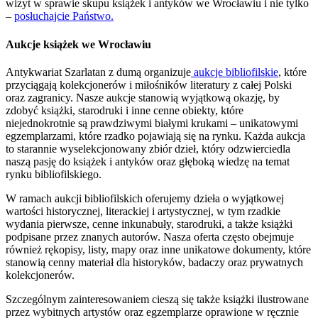
wizyt w sprawie skupu książek i antyków we Wrocławiu i nie tylko
–
posłuchajcie Państwo.
Aukcje książek we Wrocławiu
Antykwariat Szarlatan z dumą organizuje
aukcje bibliofilskie
, które
przyciągają kolekcjonerów i miłośników literatury z całej Polski
oraz zagranicy. Nasze aukcje stanowią wyjątkową okazję, by
zdobyć książki, starodruki i inne cenne obiekty, które
niejednokrotnie są prawdziwymi białymi krukami – unikatowymi
egzemplarzami, które rzadko pojawiają się na rynku. Każda aukcja
to starannie wyselekcjonowany zbiór dzieł, który odzwierciedla
naszą pasję do książek i antyków oraz głęboką wiedzę na temat
rynku bibliofilskiego.
W ramach aukcji bibliofilskich oferujemy dzieła o wyjątkowej
wartości historycznej, literackiej i artystycznej, w tym rzadkie
wydania pierwsze, cenne inkunabuły, starodruki, a także książki
podpisane przez znanych autorów. Nasza oferta często obejmuje
również rękopisy, listy, mapy oraz inne unikatowe dokumenty, które
stanowią cenny materiał dla historyków, badaczy oraz prywatnych
kolekcjonerów.
Szczególnym zainteresowaniem cieszą się także książki ilustrowane
przez wybitnych artystów oraz egzemplarze oprawione w ręcznie