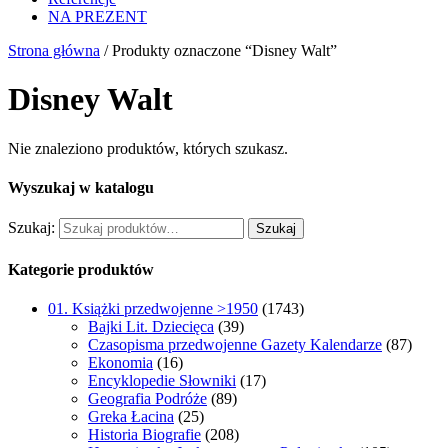
NA PREZENT
Strona główna
/ Produkty oznaczone “Disney Walt”
Disney Walt
Nie znaleziono produktów, których szukasz.
Wyszukaj w katalogu
Szukaj:
Szukaj
Kategorie produktów
01. Książki przedwojenne >1950
(1743)
Bajki Lit. Dziecięca
(39)
Czasopisma przedwojenne Gazety Kalendarze
(87)
Ekonomia
(16)
Encyklopedie Słowniki
(17)
Geografia Podróże
(89)
Greka Łacina
(25)
Historia Biografie
(208)