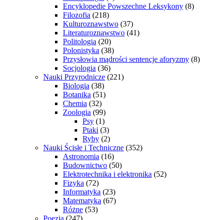
Encyklopedie Powszechne Leksykony
(8)
Filozofia
(218)
Kulturoznawstwo
(37)
Literaturoznawstwo
(41)
Politologia
(20)
Polonistyka
(38)
Przysłowia mądrości sentencje aforyzmy
(8)
Socjologia
(36)
Nauki Przyrodnicze
(221)
Biologia
(38)
Botanika
(51)
Chemia
(32)
Zoologia
(99)
Psy
(1)
Ptaki
(3)
Ryby
(2)
Nauki Ścisłe i Techniczne
(352)
Astronomia
(16)
Budownictwo
(50)
Elektrotechnika i elektronika
(52)
Fizyka
(72)
Informatyka
(23)
Matematyka
(67)
Różne
(53)
Poezja
(247)