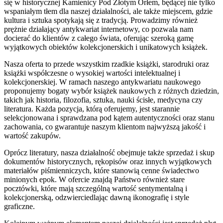
się w historycznej Kamienicy Pod Złotym Orłem, będącej nie tylko
wspaniałym tłem dla naszej działalności, ale także miejscem, gdzie
kultura i sztuka spotykają się z tradycją. Prowadzimy również
prężnie działający antykwariat internetowy, co pozwala nam
docierać do klientów z całego świata, oferując szeroką gamę
wyjątkowych obiektów kolekcjonerskich i unikatowych książek.
Nasza oferta to przede wszystkim rzadkie książki, starodruki oraz
książki współczesne o wysokiej wartości intelektualnej i
kolekcjonerskiej. W ramach naszego antykwariatu naukowego
proponujemy bogaty wybór książek naukowych z różnych dziedzin,
takich jak historia, filozofia, sztuka, nauki ścisłe, medycyna czy
literatura. Każda pozycja, którą oferujemy, jest starannie
selekcjonowana i sprawdzana pod kątem autentyczności oraz stanu
zachowania, co gwarantuje naszym klientom najwyższą jakość i
wartość zakupów.
Oprócz literatury, nasza działalność obejmuje także sprzedaż i skup
dokumentów historycznych, rękopisów oraz innych wyjątkowych
materiałów piśmienniczych, które stanowią cenne świadectwo
minionych epok. W ofercie znajdą Państwo również stare
pocztówki, które mają szczególną wartość sentymentalną i
kolekcjonerską, odzwierciedlając dawną ikonografię i style
graficzne.