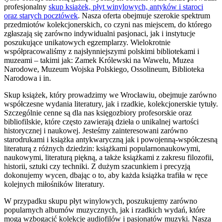
profesjonalny
skup książek, płyt winylowych, antyków i staroci
oraz starych pocztówek
. Nasza oferta obejmuje szerokie spektrum
przedmiotów kolekcjonerskich, co czyni nas miejscem, do którego
zgłaszają się zarówno indywidualni pasjonaci, jak i instytucje
poszukujące unikatowych egzemplarzy. Wielokrotnie
współpracowaliśmy z najsłynniejszymi polskimi bibliotekami i
muzeami – takimi jak: Zamek Królewski na Wawelu, Muzea
Narodowe, Muzeum Wojska Polskiego, Ossolineum, Biblioteka
Narodowa i in.
Skup książek, który prowadzimy we Wrocławiu, obejmuje zarówno
współczesne wydania literatury, jak i rzadkie, kolekcjonerskie tytuły.
Szczególnie cenne są dla nas księgozbiory profesorskie oraz
bibliofilskie, które często zawierają dzieła o unikalnej wartości
historycznej i naukowej. Jesteśmy zainteresowani zarówno
starodrukami i książka antykwaryczną jak i powojenną-współczesną
literaturą z różnych dziedzin: książkami popularnonaukowymi,
naukowymi, literaturą piękną, a także książkami z zakresu filozofii,
historii, sztuki czy techniki. Z dużym szacunkiem i precyzją
dokonujemy wycen, dbając o to, aby każda książka trafiła w ręce
kolejnych miłośników literatury.
W przypadku skupu płyt winylowych, poszukujemy zarówno
popularnych albumów muzycznych, jak i rzadkich wydań, które
mogą wzbogacić kolekcje audiofilów i pasjonatów muzyki. Nasza