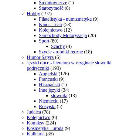
Średniowiecze
(1)
Starożytność
(8)
Hobby
(197)
Filatelistyka - numizmatyka
(9)
Kino - Teatr
(58)
Kolejnictwo
(12)
Samochody Motoryzacja
(20)
Sport
(80)
Szachy
(4)
Szycie - robótki ręczne
(18)
Humor Satyra
(6)
Języki obce - literatura w oryginale słowniki
podręczniki
(193)
Angielski
(126)
Francuski
(9)
Hiszpański
(1)
Inne języki
(34)
słowniki
(13)
Niemiecki
(17)
Rosyjski
(5)
Judaica
(78)
Kolejnictwo
(6)
Komiksy
(224)
Kosmetyka - uroda
(9)
Kulinaria
(85)