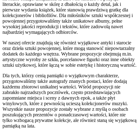
literackie, oprawiane w skórę z dbałością o każdy detal, jak i
pierwsze wydania książek, które stanowią prawdziwą gratkę dla
kolekcjonerów i bibliofilów. Dla miłośników sztuki współczesnej i
powojennej przygotowaliśmy także unikatowe albumy, pełne
wysokiej jakości reprodukcji i tekstów, które zadowolą nawet
najbardziej wymagających odbiorców.
W naszej ofercie znajdują się również wyjątkowe antyki i starocie
oraz dzieła sztuki powojennej, które mogą stanowić niepowtarzalny
dodatek do każdego wnętrza. Wybrane propozycje obejmują m.in.
artystyczne wyroby ze szkła, porcelanowe figurki oraz inne obiekty
sztuki użytkowej, które łączą w sobie estetykę i historyczną wartość.
Dla tych, którzy cenią pamiątki o wyjątkowym charakterze,
przygotowaliśmy także autografy znanych postaci, które dodają
każdemu zbiorowi unikalnej wartości. Wśród propozycji nie
zabrakło najrzadszych pocztówek, często przedstawiających
zapomniane miejsca i sceny z dawnych epok, a także płyt
winylowych, które z pewnością ucieszą kolekcjonerów muzyki.
Wszystkie nasze propozycje zostały wybrane z myślą o osobach
poszukujących prezentów o ponadczasowej wartości, które nie
tylko wzbogacą prywatne kolekcje, ale również staną się wyjątkową
pamiątką na lata.