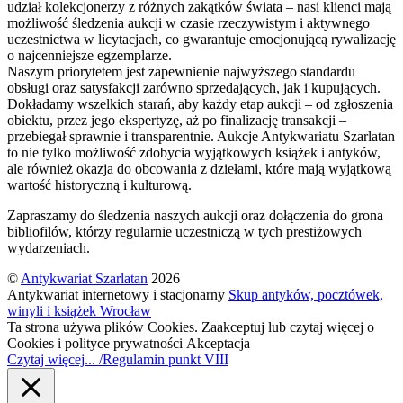
udział kolekcjonerzy z różnych zakątków świata – nasi klienci mają
możliwość śledzenia aukcji w czasie rzeczywistym i aktywnego
uczestnictwa w licytacjach, co gwarantuje emocjonującą rywalizację
o najcenniejsze egzemplarze.
Naszym priorytetem jest zapewnienie najwyższego standardu
obsługi oraz satysfakcji zarówno sprzedających, jak i kupujących.
Dokładamy wszelkich starań, aby każdy etap aukcji – od zgłoszenia
obiektu, przez jego ekspertyzę, aż po finalizację transakcji –
przebiegał sprawnie i transparentnie. Aukcje Antykwariatu Szarlatan
to nie tylko możliwość zdobycia wyjątkowych książek i antyków,
ale również okazja do obcowania z dziełami, które mają wyjątkową
wartość historyczną i kulturową.
Zapraszamy do śledzenia naszych aukcji oraz dołączenia do grona
bibliofilów, którzy regularnie uczestniczą w tych prestiżowych
wydarzeniach.
©
Antykwariat Szarlatan
2026
Antykwariat internetowy i stacjonarny
Skup antyków, pocztówek,
winyli i książek Wrocław
Ta strona używa plików Cookies. Zaakceptuj lub czytaj więcej o
Cookies i polityce prywatności
Akceptacja
Czytaj więcej... /Regulamin punkt VIII