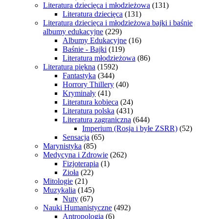
Literatura dziecięca i młodzieżowa
(131)
Literatura dziecięca
(131)
Literatura dziecięca i młodzieżowa bajki i baśnie
albumy edukacyjne
(229)
Albumy Edukacyjne
(16)
Baśnie - Bajki
(119)
Literatura młodzieżowa
(86)
Literatura piękna
(1592)
Fantastyka
(344)
Horrory Thillery
(40)
Kryminały
(41)
Literatura kobieca
(24)
Literatura polska
(431)
Literatura zagraniczna
(644)
Imperium (Rosja i byłe ZSRR)
(52)
Sensacja
(65)
Marynistyka
(85)
Medycyna i Zdrowie
(262)
Fizjoterapia
(1)
Zioła
(22)
Mitologie
(21)
Muzykalia
(145)
Nuty
(67)
Nauki Humanistyczne
(492)
Antropologia
(6)