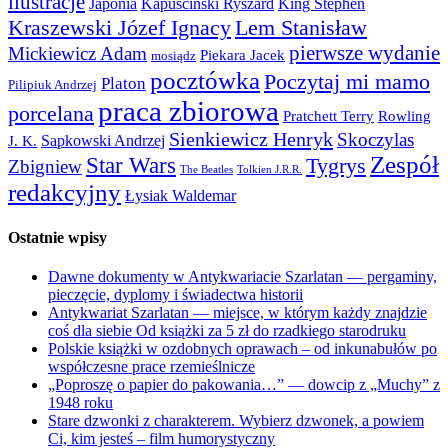
ilustracje
Japonia
Kapuściński Ryszard
King Stephen
Kraszewski Józef Ignacy
Lem Stanisław
pierwsze wydanie
Mickiewicz Adam
Piekara Jacek
mosiądz
pocztówka
Poczytaj mi mamo
Platon
Pilipiuk Andrzej
praca zbiorowa
porcelana
Pratchett Terry
Rowling
Sienkiewicz Henryk
Skoczylas
Sapkowski Andrzej
J. K.
Zespół
Star Wars
Tygrys
Zbigniew
The Beatles
Tolkien J.R.R.
redakcyjny
Łysiak Waldemar
Ostatnie wpisy
Dawne dokumenty w Antykwariacie Szarlatan — pergaminy,
pieczęcie, dyplomy i świadectwa historii
Antykwariat Szarlatan — miejsce, w którym każdy znajdzie
coś dla siebie Od książki za 5 zł do rzadkiego starodruku
Polskie książki w ozdobnych oprawach – od inkunabułów po
współczesne prace rzemieślnicze
„Poproszę o papier do pakowania…” — dowcip z „Muchy” z
1948 roku
Stare dzwonki z charakterem. Wybierz dzwonek, a powiem
Ci, kim jesteś – film humorystyczny