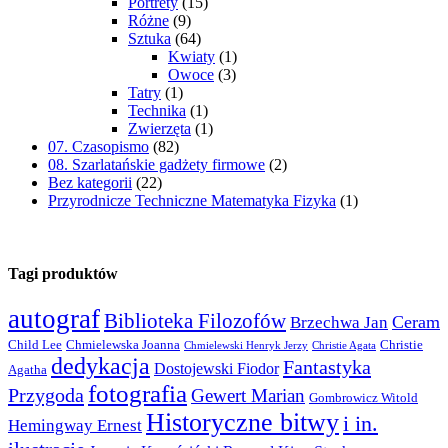
Portrety
(15)
Różne
(9)
Sztuka
(64)
Kwiaty
(1)
Owoce
(3)
Tatry
(1)
Technika
(1)
Zwierzęta
(1)
07. Czasopismo
(82)
08. Szarlatańskie gadżety firmowe
(2)
Bez kategorii
(22)
Przyrodnicze Techniczne Matematyka Fizyka
(1)
Tagi produktów
autograf
Biblioteka Filozofów
Ceram
Brzechwa Jan
Child Lee
Chmielewska Joanna
Christie
Chmielewski Henryk Jerzy
Christie Agata
dedykacja
Fantastyka
Dostojewski Fiodor
Agatha
fotografia
Przygoda
Gewert Marian
Gombrowicz Witold
Historyczne bitwy
i in.
Hemingway Ernest