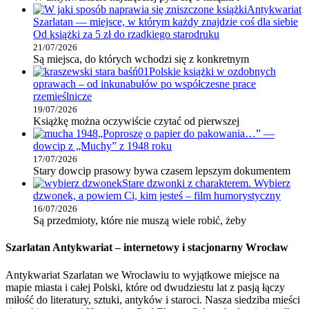
Antykwariat
Szarlatan — miejsce, w którym każdy znajdzie coś dla siebie
Od książki za 5 zł do rzadkiego starodruku
21/07/2026
Są miejsca, do których wchodzi się z konkretnym
Polskie książki w ozdobnych
oprawach – od inkunabułów po współczesne prace
rzemieślnicze
19/07/2026
Książkę można oczywiście czytać od pierwszej
„Poproszę o papier do pakowania…” —
dowcip z „Muchy” z 1948 roku
17/07/2026
Stary dowcip prasowy bywa czasem lepszym dokumentem
Stare dzwonki z charakterem. Wybierz
dzwonek, a powiem Ci, kim jesteś – film humorystyczny
16/07/2026
Są przedmioty, które nie muszą wiele robić, żeby
Szarlatan Antykwariat – internetowy i stacjonarny Wrocław
Antykwariat Szarlatan we Wrocławiu to wyjątkowe miejsce na
mapie miasta i całej Polski, które od dwudziestu lat z pasją łączy
miłość do literatury, sztuki, antyków i staroci. Nasza siedziba mieści