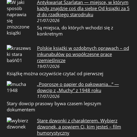
Antykwariat Szarlatan — miejsce, w którym
każdy znajdzie coś dla siebie Od książki za 5
zł do rzadkiego starodruku
21/07/2026
Są miejsca, do których wchodzi się z
konkretnym
Polskie książki w ozdobnych oprawach – od
inkunabułów po współczesne prace
rzemieślnicze
19/07/2026
Książkę można oczywiście czytać od pierwszej
„Poproszę o papier do pakowania…” —
dowcip z „Muchy” z 1948 roku
17/07/2026
Stary dowcip prasowy bywa czasem lepszym
dokumentem
Stare dzwonki z charakterem. Wybierz
dzwonek, a powiem Ci, kim jesteś – film
humorystyczny