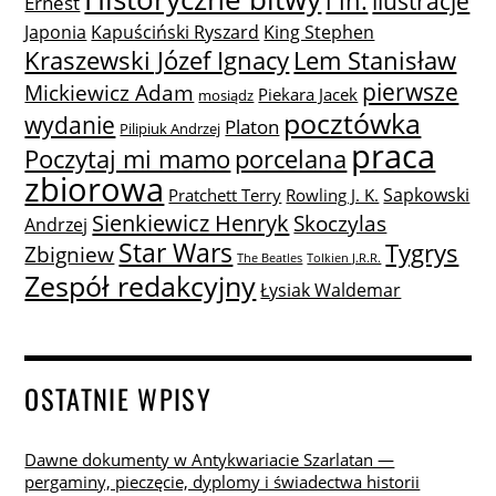
i in.
ilustracje
Ernest
Japonia
Kapuściński Ryszard
King Stephen
Lem Stanisław
Kraszewski Józef Ignacy
pierwsze
Mickiewicz Adam
Piekara Jacek
mosiądz
pocztówka
wydanie
Platon
Pilipiuk Andrzej
praca
Poczytaj mi mamo
porcelana
zbiorowa
Sapkowski
Pratchett Terry
Rowling J. K.
Sienkiewicz Henryk
Skoczylas
Andrzej
Star Wars
Tygrys
Zbigniew
The Beatles
Tolkien J.R.R.
Zespół redakcyjny
Łysiak Waldemar
OSTATNIE WPISY
Dawne dokumenty w Antykwariacie Szarlatan —
pergaminy, pieczęcie, dyplomy i świadectwa historii