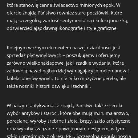
które stanowią cenne świadectwo minionych epok. W
ofercie znajdą Państwo również stare pocztówki, które
mają szczególną wartość sentymentalną i kolekcjonerską,
odzwierciedlając dawną ikonografię i style graficzne.
Kolejnym ważnym elementem naszej działalności jest
sprzedaż płyt winylowych – poszukujemy i oferujemy
zarówno wielkonakładowe, jak i rzadkie wydania, które
zadowolą nawet najbardziej wymagających melomanów i
kolekcjonerów winyli. To nie tylko muzyczne perełki, ale
także nośniki historii dźwięku i techniki.
W naszym antykwariacie znajdą Państwo także szeroki
wybór antyków i staroci, które obejmują m.in. malarstwo,
porcelanę, wyroby srebrne i złote, brązy, szkło artystyczne
oraz wyroby związane z powojennym designem, w tym
szkło i przedmioty z okresu PRL. Szczególną popularnością