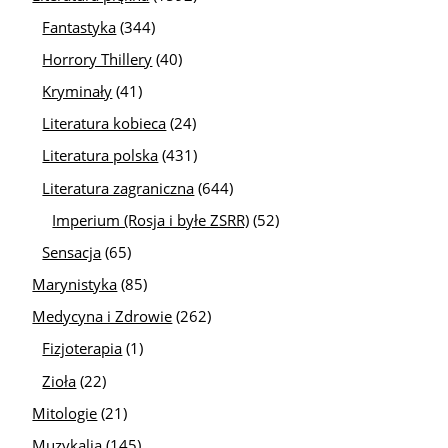
Fantastyka
(344)
Horrory Thillery
(40)
Kryminały
(41)
Literatura kobieca
(24)
Literatura polska
(431)
Literatura zagraniczna
(644)
Imperium (Rosja i byłe ZSRR)
(52)
Sensacja
(65)
Marynistyka
(85)
Medycyna i Zdrowie
(262)
Fizjoterapia
(1)
Zioła
(22)
Mitologie
(21)
Muzykalia
(145)