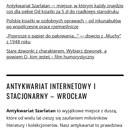
Antykwariat Szarlatan — miejsce, w którym każdy znajdzie
coś dla siebie Od książki za 5 zł do rzadkiego starodruku
Polskie książki w ozdobnych oprawach – od inkunabułów
po współczesne prace rzemieślnicze
„Poproszę o papier do pakowania…” — dowcip z „Muchy”
z 1948 roku
Stare dzwonki z charakterem. Wybierz dzwonek, a
powiem Ci, kim jesteś – film humorystyczny
ANTYKWARIAT INTERNETOWY I
STACJONARNY – WROCŁAW
Antykwariat Szarlatan
to wyjątkowe miejsce z duszą,
które od wielu lat cieszy się zaufaniem miłośników
literatury i kolekcjonerów. Nasz antykwariat to prawdziwa