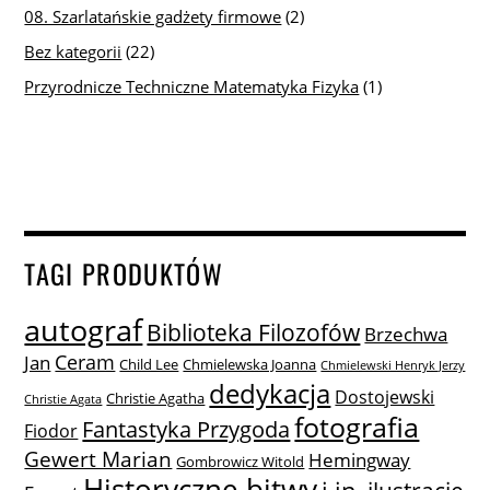
08. Szarlatańskie gadżety firmowe
(2)
Bez kategorii
(22)
Przyrodnicze Techniczne Matematyka Fizyka
(1)
TAGI PRODUKTÓW
autograf
Biblioteka Filozofów
Brzechwa
Ceram
Jan
Child Lee
Chmielewska Joanna
Chmielewski Henryk Jerzy
dedykacja
Dostojewski
Christie Agatha
Christie Agata
fotografia
Fantastyka Przygoda
Fiodor
Gewert Marian
Hemingway
Gombrowicz Witold
Historyczne bitwy