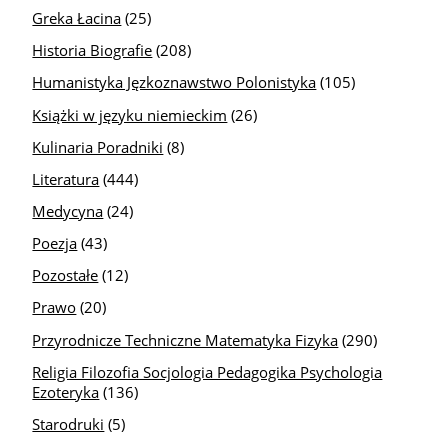
Greka Łacina
(25)
Historia Biografie
(208)
Humanistyka Jęzkoznawstwo Polonistyka
(105)
Książki w języku niemieckim
(26)
Kulinaria Poradniki
(8)
Literatura
(444)
Medycyna
(24)
Poezja
(43)
Pozostałe
(12)
Prawo
(20)
Przyrodnicze Techniczne Matematyka Fizyka
(290)
Religia Filozofia Socjologia Pedagogika Psychologia
Ezoteryka
(136)
Starodruki
(5)