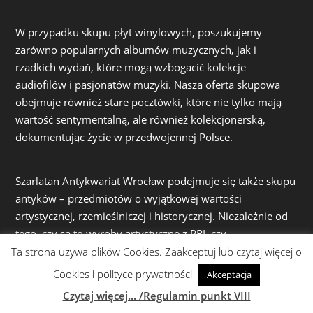
W przypadku skupu płyt winylowych, poszukujemy
zarówno popularnych albumów muzycznych, jak i
rzadkich wydań, które mogą wzbogacić kolekcje
audiofilów i pasjonatów muzyki. Nasza oferta skupowa
obejmuje również stare pocztówki, które nie tylko mają
wartość sentymentalną, ale również kolekcjonerską,
dokumentując życie w przedwojennej Polsce.
Szarlatan Antykwariat Wrocław podejmuje się także skupu
antyków – przedmiotów o wyjątkowej wartości
artystycznej, rzemieślniczej i historycznej. Niezależnie od
tego, czy są to wyroby artystyczne z PRL czy
osiemnastowieczna porcelana, obrazy, czy inne starocie, z
Ta strona używa plików Cookies. Zaakceptuj lub czytaj więcej o
wielką starannością i fachową wiedzą oceniamy ich
Cookies i polityce prywatności
Akceptacja
wartość, oferując uczciwe warunki współpracy.
Czytaj więcej... /Regulamin punkt VIII