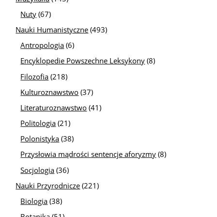
Nuty
(67)
Nauki Humanistyczne
(493)
Antropologia
(6)
Encyklopedie Powszechne Leksykony
(8)
Filozofia
(218)
Kulturoznawstwo
(37)
Literaturoznawstwo
(41)
Politologia
(21)
Polonistyka
(38)
Przysłowia mądrości sentencje aforyzmy
(8)
Socjologia
(36)
Nauki Przyrodnicze
(221)
Biologia
(38)
Botanika
(51)