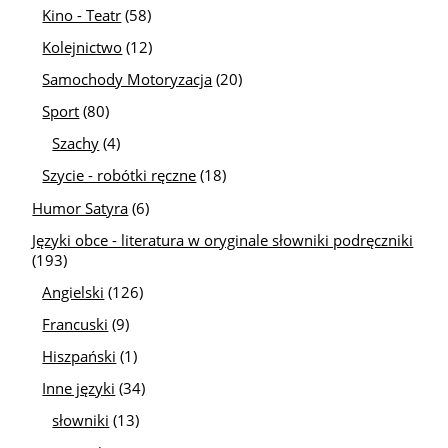
Kino - Teatr
(58)
Kolejnictwo
(12)
Samochody Motoryzacja
(20)
Sport
(80)
Szachy
(4)
Szycie - robótki ręczne
(18)
Humor Satyra
(6)
Języki obce - literatura w oryginale słowniki podręczniki
(193)
Angielski
(126)
Francuski
(9)
Hiszpański
(1)
Inne języki
(34)
słowniki
(13)