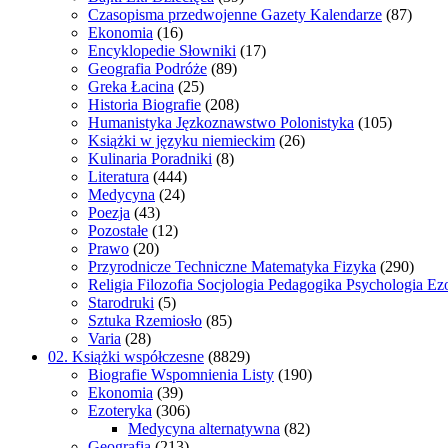
Czasopisma przedwojenne Gazety Kalendarze
(87)
Ekonomia
(16)
Encyklopedie Słowniki
(17)
Geografia Podróże
(89)
Greka Łacina
(25)
Historia Biografie
(208)
Humanistyka Jęzkoznawstwo Polonistyka
(105)
Książki w języku niemieckim
(26)
Kulinaria Poradniki
(8)
Literatura
(444)
Medycyna
(24)
Poezja
(43)
Pozostałe
(12)
Prawo
(20)
Przyrodnicze Techniczne Matematyka Fizyka
(290)
Religia Filozofia Socjologia Pedagogika Psychologia Ez
Starodruki
(5)
Sztuka Rzemiosło
(85)
Varia
(28)
02. Książki współczesne
(8829)
Biografie Wspomnienia Listy
(190)
Ekonomia
(39)
Ezoteryka
(306)
Medycyna alternatywna
(82)
Geografia
(213)