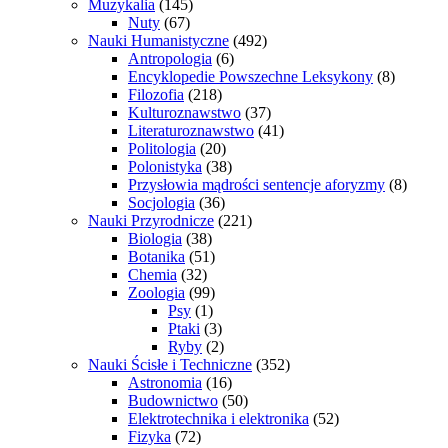
Muzykalia
(145)
Nuty
(67)
Nauki Humanistyczne
(492)
Antropologia
(6)
Encyklopedie Powszechne Leksykony
(8)
Filozofia
(218)
Kulturoznawstwo
(37)
Literaturoznawstwo
(41)
Politologia
(20)
Polonistyka
(38)
Przysłowia mądrości sentencje aforyzmy
(8)
Socjologia
(36)
Nauki Przyrodnicze
(221)
Biologia
(38)
Botanika
(51)
Chemia
(32)
Zoologia
(99)
Psy
(1)
Ptaki
(3)
Ryby
(2)
Nauki Ścisłe i Techniczne
(352)
Astronomia
(16)
Budownictwo
(50)
Elektrotechnika i elektronika
(52)
Fizyka
(72)