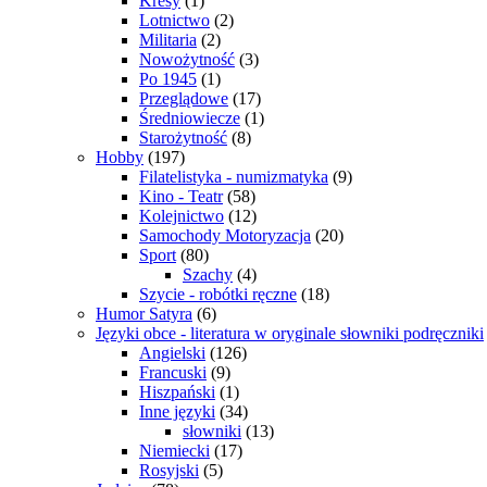
Kresy
(1)
Lotnictwo
(2)
Militaria
(2)
Nowożytność
(3)
Po 1945
(1)
Przeglądowe
(17)
Średniowiecze
(1)
Starożytność
(8)
Hobby
(197)
Filatelistyka - numizmatyka
(9)
Kino - Teatr
(58)
Kolejnictwo
(12)
Samochody Motoryzacja
(20)
Sport
(80)
Szachy
(4)
Szycie - robótki ręczne
(18)
Humor Satyra
(6)
Języki obce - literatura w oryginale słowniki podręczniki
Angielski
(126)
Francuski
(9)
Hiszpański
(1)
Inne języki
(34)
słowniki
(13)
Niemiecki
(17)
Rosyjski
(5)