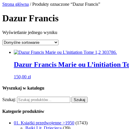
Strona główna
/ Produkty oznaczone “Dazur Francis”
Dazur Francis
Wyświetlanie jednego wyniku
Dazur Francis Marie ou L’initiation T
150,00
zł
Wyszukaj w katalogu
Szukaj:
Szukaj
Kategorie produktów
01. Książki przedwojenne >1950
(1743)
Bajki Lit. Dziecięca
(39)