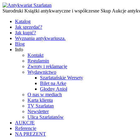
Starodruki Książki antykwaryczne i współczesne Skup Aukcje antyk
Katalog
Jak sprzedać?
Jak kupić?
Wyznania antykwariusza.
Blog
Info
Kontakt
Regulamin
Zwroty i reklamacje
Wydawnictwo
Szarlatańskie Wersety
Bilet na Arkę
Głodny Anioł
O nas w mediach
Karta klienta
TV Szarlatan
Newsletter
Ulica Szarlatanów
AUKCJE
Referencje
NA PREZENT