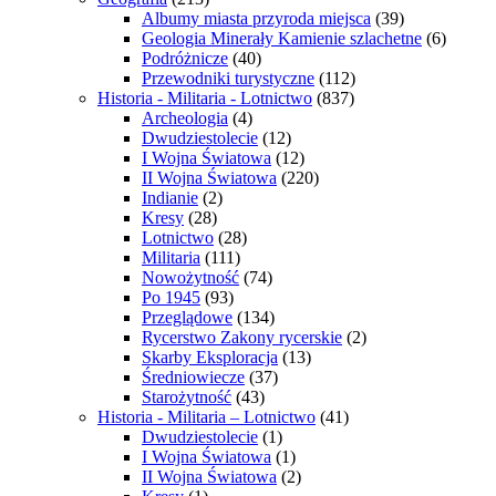
Albumy miasta przyroda miejsca
(39)
Geologia Minerały Kamienie szlachetne
(6)
Podróżnicze
(40)
Przewodniki turystyczne
(112)
Historia - Militaria - Lotnictwo
(837)
Archeologia
(4)
Dwudziestolecie
(12)
I Wojna Światowa
(12)
II Wojna Światowa
(220)
Indianie
(2)
Kresy
(28)
Lotnictwo
(28)
Militaria
(111)
Nowożytność
(74)
Po 1945
(93)
Przeglądowe
(134)
Rycerstwo Zakony rycerskie
(2)
Skarby Eksploracja
(13)
Średniowiecze
(37)
Starożytność
(43)
Historia - Militaria – Lotnictwo
(41)
Dwudziestolecie
(1)
I Wojna Światowa
(1)
II Wojna Światowa
(2)