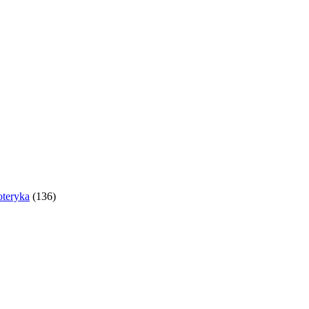
oteryka
(136)