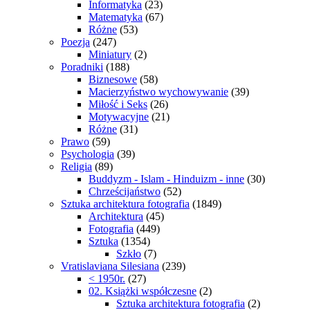
Informatyka
(23)
Matematyka
(67)
Różne
(53)
Poezja
(247)
Miniatury
(2)
Poradniki
(188)
Biznesowe
(58)
Macierzyństwo wychowywanie
(39)
Miłość i Seks
(26)
Motywacyjne
(21)
Różne
(31)
Prawo
(59)
Psychologia
(39)
Religia
(89)
Buddyzm - Islam - Hinduizm - inne
(30)
Chrześcijaństwo
(52)
Sztuka architektura fotografia
(1849)
Architektura
(45)
Fotografia
(449)
Sztuka
(1354)
Szkło
(7)
Vratislaviana Silesiana
(239)
< 1950r.
(27)
02. Książki współczesne
(2)
Sztuka architektura fotografia
(2)