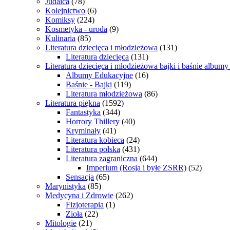
Judaica
(78)
Kolejnictwo
(6)
Komiksy
(224)
Kosmetyka - uroda
(9)
Kulinaria
(85)
Literatura dziecięca i młodzieżowa
(131)
Literatura dziecięca
(131)
Literatura dziecięca i młodzieżowa bajki i baśnie album
Albumy Edukacyjne
(16)
Baśnie - Bajki
(119)
Literatura młodzieżowa
(86)
Literatura piękna
(1592)
Fantastyka
(344)
Horrory Thillery
(40)
Kryminały
(41)
Literatura kobieca
(24)
Literatura polska
(431)
Literatura zagraniczna
(644)
Imperium (Rosja i byłe ZSRR)
(52)
Sensacja
(65)
Marynistyka
(85)
Medycyna i Zdrowie
(262)
Fizjoterapia
(1)
Zioła
(22)
Mitologie
(21)