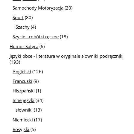
Samochody Motoryzacja
(20)
Sport
(80)
Szachy
(4)
Szycie - robótki ręczne
(18)
Humor Satyra
(6)
Języki obce - literatura w oryginale słowniki podręczniki
(193)
Angielski
(126)
Francuski
(9)
Hiszpański
(1)
Inne języki
(34)
słowniki
(13)
Niemiecki
(17)
Rosyjski
(5)