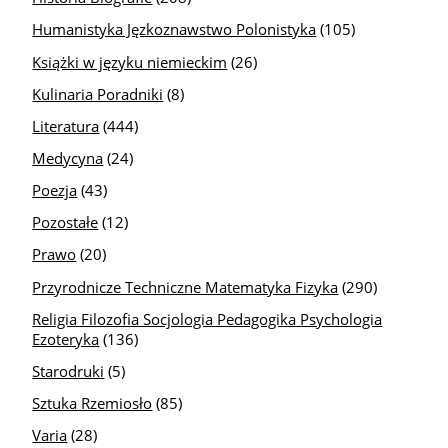
Humanistyka Jęzkoznawstwo Polonistyka
(105)
Książki w języku niemieckim
(26)
Kulinaria Poradniki
(8)
Literatura
(444)
Medycyna
(24)
Poezja
(43)
Pozostałe
(12)
Prawo
(20)
Przyrodnicze Techniczne Matematyka Fizyka
(290)
Religia Filozofia Socjologia Pedagogika Psychologia
Ezoteryka
(136)
Starodruki
(5)
Sztuka Rzemiosło
(85)
Varia
(28)