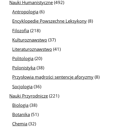
Nauki Humanistyczne
(492)
Antropologia
(6)
Encyklopedie Powszechne Leksykony
(8)
Filozofia
(218)
Kulturoznawstwo
(37)
Literaturoznawstwo
(41)
Politologia
(20)
Polonistyka
(38)
Przysłowia mądrości sentencje aforyzmy
(8)
Socjologia
(36)
Nauki Przyrodnicze
(221)
Biologia
(38)
Botanika
(51)
Chemia
(32)