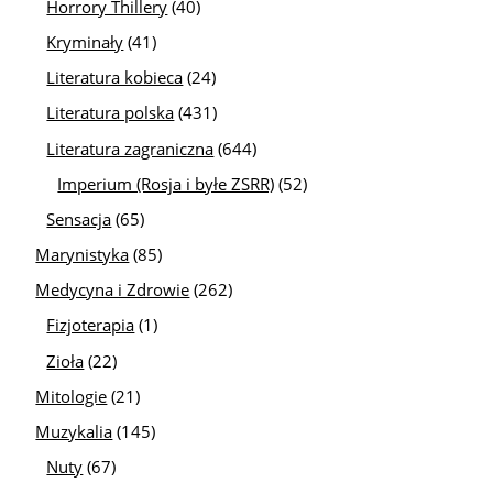
Horrory Thillery
(40)
Kryminały
(41)
Literatura kobieca
(24)
Literatura polska
(431)
Literatura zagraniczna
(644)
Imperium (Rosja i byłe ZSRR)
(52)
Sensacja
(65)
Marynistyka
(85)
Medycyna i Zdrowie
(262)
Fizjoterapia
(1)
Zioła
(22)
Mitologie
(21)
Muzykalia
(145)
Nuty
(67)