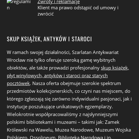
Zwroty i reklamacje
Klient ma prawo odstąpić od umowy i
zwrócić
SKUP KSIĄŻEK, ANTYKÓW I STAROCI
W ramach swojej działalności, Szarlatan Antykwariat
Wrocław nie tylko oferuje szeroką gamę wybitnych
obiektów, ale także prowadzi profesjonalny
skup książek,
płyt winylowych, antyków i staroci oraz starych
pocztówek
. Nasza oferta obejmuje szerokie spektrum
przedmiotów kolekcjonerskich, co czyni nas miejscem, do
którego zgłaszają się zarówno indywidualni pasjonaci, jak i
instytucje poszukujące unikatowych egzemplarzy.
Wielokrotnie współpracowaliśmy z najsłynniejszymi
polskimi bibliotekami i muzeami – takimi jak: Zamek
Królewski na Wawelu, Muzea Narodowe, Muzeum Wojska
Polskiego, Ossolineum, Biblioteka Narodowa i in.