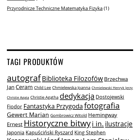
Przyrodnicze Techniczne Matematyka Fizyka
(1)
TAGI PRODUKTÓW
autograf
Biblioteka Filozofów
Brzechwa
Ceram
Jan
Child Lee
Chmielewska Joanna
Chmielewski Henryk Jerzy
dedykacja
Dostojewski
Christie Agatha
Christie Agata
fotografia
Fantastyka Przygoda
Fiodor
Gewert Marian
Hemingway
Gombrowicz Witold
Historyczne bitwy
i in.
ilustracje
Ernest
Japonia
Kapuściński Ryszard
King Stephen