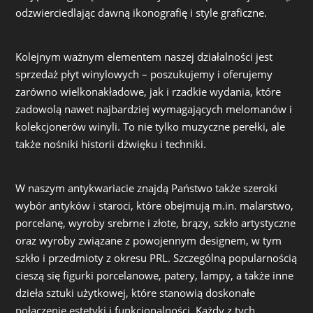
odzwierciedlając dawną ikonografię i style graficzne.
Kolejnym ważnym elementem naszej działalności jest
sprzedaż płyt winylowych – poszukujemy i oferujemy
zarówno wielkonakładowe, jak i rzadkie wydania, które
zadowolą nawet najbardziej wymagających melomanów i
kolekcjonerów winyli. To nie tylko muzyczne perełki, ale
także nośniki historii dźwięku i techniki.
W naszym antykwariacie znajdą Państwo także szeroki
wybór antyków i staroci, które obejmują m.in. malarstwo,
porcelanę, wyroby srebrne i złote, brązy, szkło artystyczne
oraz wyroby związane z powojennym designem, w tym
szkło i przedmioty z okresu PRL. Szczególną popularnością
cieszą się figurki porcelanowe, patery, lampy, a także inne
dzieła sztuki użytkowej, które stanowią doskonałe
połączenie estetyki i funkcjonalności. Każdy z tych