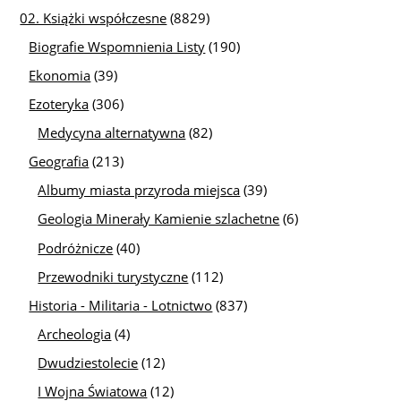
02. Książki współczesne
(8829)
Biografie Wspomnienia Listy
(190)
Ekonomia
(39)
Ezoteryka
(306)
Medycyna alternatywna
(82)
Geografia
(213)
Albumy miasta przyroda miejsca
(39)
Geologia Minerały Kamienie szlachetne
(6)
Podróżnicze
(40)
Przewodniki turystyczne
(112)
Historia - Militaria - Lotnictwo
(837)
Archeologia
(4)
Dwudziestolecie
(12)
I Wojna Światowa
(12)