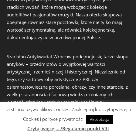
rzadkich wydań, które mogą wzbogacić kolekcje
audiofilów i pasjonatów muzyki. Nasza oferta skupowa
obejmuje również stare pocztówki, które nie tylko mają
wartość sentymentalną, ale również kolekcjonerską,
dokumentując życie w przedwojennej Polsce.
Szarlatan Antykwariat Wrocław podejmuje się także skupu
antyków – przedmiotów o wyjątkowej wartości
artystycznej, rzemieślniczej i historycznej. Niezależnie od
tego, czy są to wyroby artystyczne z PRL czy
osiemnastowieczna porcelana, obrazy, czy inne starocie, z
wielką starannością i fachową wiedzą oceniamy ich
wartość, oferując uczciwe warunki współpracy.
Ta strona używa plików Cookies. Zaakceptuj lub czytaj więcej o
Cookies i polityce prywatności
Akceptacja
Działając z pasją i zaangażowaniem, dokładamy wszelkich
Czytaj więcej... /Regulamin punkt VIII
starań, by zarówno proces skupu, jak i sprzedaży