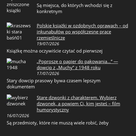
Są miejsca, do których wchodzi się z
konkretnym
Polskie książki w ozdobnych oprawach – od
inkunabułów po współczesne prace
rzemieślnicze
19/07/2026
Książkę można oczywiście czytać od pierwszej
„Poproszę o papier do pakowania…” —
dowcip z „Muchy” z 1948 roku
17/07/2026
Stary dowcip prasowy bywa czasem lepszym
dokumentem
Stare dzwonki z charakterem. Wybierz
dzwonek, a powiem Ci, kim jesteś – film
humorystyczny
16/07/2026
Są przedmioty, które nie muszą wiele robić, żeby