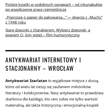
Polskie książki w ozdobnych oprawach – od inkunabułów
po współczesne prace rzemieślnicze
„Poproszę o papier do pakowania…” — dowcip z „Muchy”
z 1948 roku
Stare dzwonki z charakterem. Wybierz dzwonek, a
powiem Ci, kim jesteś – film humorystyczny
ANTYKWARIAT INTERNETOWY I
STACJONARNY – WROCŁAW
Antykwariat Szarlatan
to wyjątkowe miejsce z duszą,
które od wielu lat cieszy się zaufaniem miłośników
literatury i kolekcjonerów. Nasz antykwariat to prawdziwa
skarbnica dla każdego, kto ceni sobie nie tylko wartość
materialną, ale także historyczną i emocjonalną książek