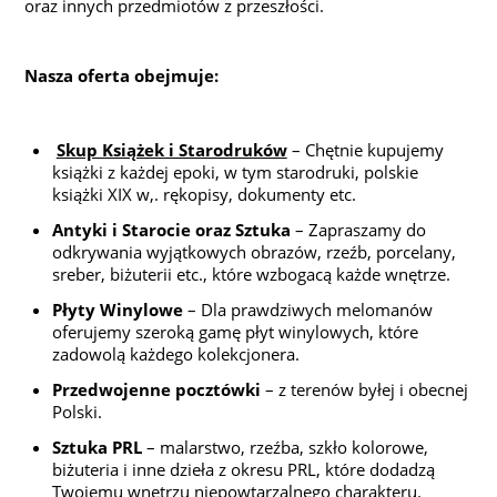
oraz innych przedmiotów z przeszłości.
Nasza oferta obejmuje:
Skup Książek i Starodruków
– Chętnie kupujemy
książki z każdej epoki, w tym starodruki, polskie
książki XIX w,. rękopisy, dokumenty etc.
Antyki i Starocie oraz Sztuka
– Zapraszamy do
odkrywania wyjątkowych obrazów, rzeźb, porcelany,
sreber, biżuterii etc., które wzbogacą każde wnętrze.
Płyty Winylowe
– Dla prawdziwych melomanów
oferujemy szeroką gamę płyt winylowych, które
zadowolą każdego kolekcjonera.
Przedwojenne pocztówki
– z terenów byłej i obecnej
Polski.
Sztuka PRL
– malarstwo, rzeźba, szkło kolorowe,
biżuteria i inne dzieła z okresu PRL, które dodadzą
Twojemu wnętrzu niepowtarzalnego charakteru.