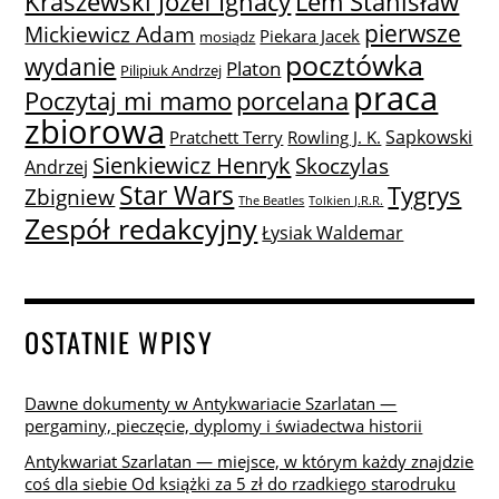
Lem Stanisław
Kraszewski Józef Ignacy
pierwsze
Mickiewicz Adam
Piekara Jacek
mosiądz
pocztówka
wydanie
Platon
Pilipiuk Andrzej
praca
Poczytaj mi mamo
porcelana
zbiorowa
Sapkowski
Pratchett Terry
Rowling J. K.
Sienkiewicz Henryk
Skoczylas
Andrzej
Star Wars
Tygrys
Zbigniew
The Beatles
Tolkien J.R.R.
Zespół redakcyjny
Łysiak Waldemar
OSTATNIE WPISY
Dawne dokumenty w Antykwariacie Szarlatan —
pergaminy, pieczęcie, dyplomy i świadectwa historii
Antykwariat Szarlatan — miejsce, w którym każdy znajdzie
coś dla siebie Od książki za 5 zł do rzadkiego starodruku