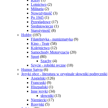
Kresy
(1)
Lotnictwo
(2)
Militaria
(2)
Nowożytność
(3)
Po 1945
(1)
Przeglądowe
(17)
Średniowiecze
(1)
Starożytność
(8)
Hobby
(197)
Filatelistyka - numizmatyka
(9)
Kino - Teatr
(58)
Kolejnictwo
(12)
Samochody Motoryzacja
(20)
Sport
(80)
Szachy
(4)
Szycie - robótki ręczne
(18)
Humor Satyra
(6)
Języki obce - literatura w oryginale słowniki podręczniki
Angielski
(126)
Francuski
(9)
Hiszpański
(1)
Inne języki
(34)
słowniki
(13)
Niemiecki
(17)
Rosyjski
(5)