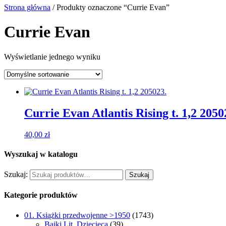
Strona główna
/ Produkty oznaczone “Currie Evan”
Currie Evan
Wyświetlanie jednego wyniku
Currie Evan Atlantis Rising t. 1,2 2050
40,00
zł
Wyszukaj w katalogu
Szukaj:
Szukaj
Kategorie produktów
01. Książki przedwojenne >1950
(1743)
Bajki Lit. Dziecięca
(39)