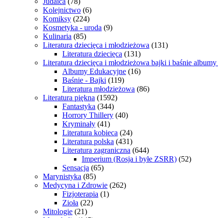
Judaica
(78)
Kolejnictwo
(6)
Komiksy
(224)
Kosmetyka - uroda
(9)
Kulinaria
(85)
Literatura dziecięca i młodzieżowa
(131)
Literatura dziecięca
(131)
Literatura dziecięca i młodzieżowa bajki i baśnie album
Albumy Edukacyjne
(16)
Baśnie - Bajki
(119)
Literatura młodzieżowa
(86)
Literatura piękna
(1592)
Fantastyka
(344)
Horrory Thillery
(40)
Kryminały
(41)
Literatura kobieca
(24)
Literatura polska
(431)
Literatura zagraniczna
(644)
Imperium (Rosja i byłe ZSRR)
(52)
Sensacja
(65)
Marynistyka
(85)
Medycyna i Zdrowie
(262)
Fizjoterapia
(1)
Zioła
(22)
Mitologie
(21)