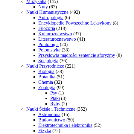
Muzykalia
(145)
Nuty
(67)
Nauki Humanistyczne
(492)
Antropologia
(6)
Encyklopedie Powszechne Leksykony
(8)
Filozofia
(218)
Kulturoznawstwo
(37)
Literaturoznawstwo
(41)
Politologia
(20)
Polonistyka
(38)
Przysłowia mądrości sentencje aforyzmy
(8)
Socjologia
(36)
Nauki Przyrodnicze
(221)
Biologia
(38)
Botanika
(51)
Chemia
(32)
Zoologia
(99)
Psy
(1)
Ptaki
(3)
Ryby
(2)
Nauki Ścisłe i Techniczne
(352)
Astronomia
(16)
Budownictwo
(50)
Elektrotechnika i elektronika
(52)
Fizyka
(72)