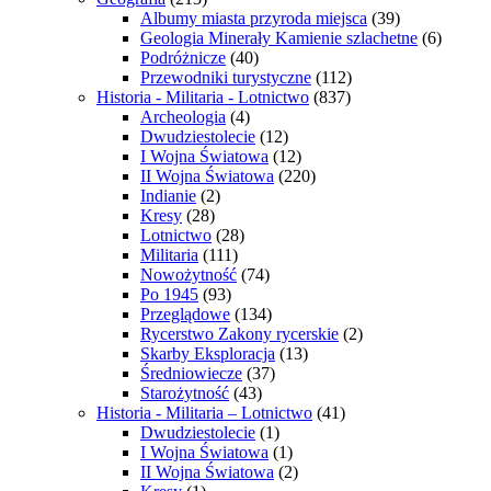
Albumy miasta przyroda miejsca
(39)
Geologia Minerały Kamienie szlachetne
(6)
Podróżnicze
(40)
Przewodniki turystyczne
(112)
Historia - Militaria - Lotnictwo
(837)
Archeologia
(4)
Dwudziestolecie
(12)
I Wojna Światowa
(12)
II Wojna Światowa
(220)
Indianie
(2)
Kresy
(28)
Lotnictwo
(28)
Militaria
(111)
Nowożytność
(74)
Po 1945
(93)
Przeglądowe
(134)
Rycerstwo Zakony rycerskie
(2)
Skarby Eksploracja
(13)
Średniowiecze
(37)
Starożytność
(43)
Historia - Militaria – Lotnictwo
(41)
Dwudziestolecie
(1)
I Wojna Światowa
(1)
II Wojna Światowa
(2)