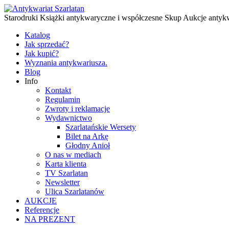
Starodruki Książki antykwaryczne i współczesne Skup Aukcje antyk
Katalog
Jak sprzedać?
Jak kupić?
Wyznania antykwariusza.
Blog
Info
Kontakt
Regulamin
Zwroty i reklamacje
Wydawnictwo
Szarlatańskie Wersety
Bilet na Arkę
Głodny Anioł
O nas w mediach
Karta klienta
TV Szarlatan
Newsletter
Ulica Szarlatanów
AUKCJE
Referencje
NA PREZENT