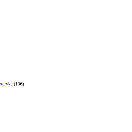
oteryka
(136)