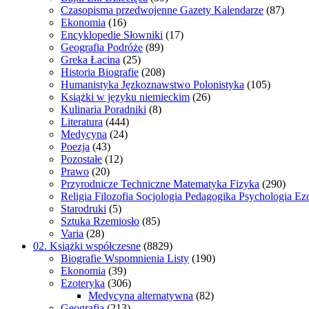
Czasopisma przedwojenne Gazety Kalendarze
(87)
Ekonomia
(16)
Encyklopedie Słowniki
(17)
Geografia Podróże
(89)
Greka Łacina
(25)
Historia Biografie
(208)
Humanistyka Jęzkoznawstwo Polonistyka
(105)
Książki w języku niemieckim
(26)
Kulinaria Poradniki
(8)
Literatura
(444)
Medycyna
(24)
Poezja
(43)
Pozostałe
(12)
Prawo
(20)
Przyrodnicze Techniczne Matematyka Fizyka
(290)
Religia Filozofia Socjologia Pedagogika Psychologia Ez
Starodruki
(5)
Sztuka Rzemiosło
(85)
Varia
(28)
02. Książki współczesne
(8829)
Biografie Wspomnienia Listy
(190)
Ekonomia
(39)
Ezoteryka
(306)
Medycyna alternatywna
(82)
Geografia
(213)