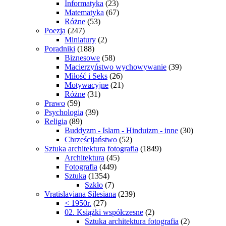
Informatyka
(23)
Matematyka
(67)
Różne
(53)
Poezja
(247)
Miniatury
(2)
Poradniki
(188)
Biznesowe
(58)
Macierzyństwo wychowywanie
(39)
Miłość i Seks
(26)
Motywacyjne
(21)
Różne
(31)
Prawo
(59)
Psychologia
(39)
Religia
(89)
Buddyzm - Islam - Hinduizm - inne
(30)
Chrześcijaństwo
(52)
Sztuka architektura fotografia
(1849)
Architektura
(45)
Fotografia
(449)
Sztuka
(1354)
Szkło
(7)
Vratislaviana Silesiana
(239)
< 1950r.
(27)
02. Książki współczesne
(2)
Sztuka architektura fotografia
(2)