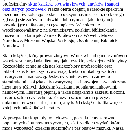
profesjonalny
skup książek, płyt winylowych, antyków i staroci
oraz starych pocztówek
. Nasza oferta obejmuje szerokie spektrum
przedmiotów kolekcjonerskich, co czyni nas miejscem, do którego
zgłaszają się zarówno indywidualni pasjonaci, jak i instytucje
poszukujące unikatowych egzemplarzy. Wielokrotnie
współpracowaliśmy z najsłynniejszymi polskimi bibliotekami i
muzeami – takimi jak: Zamek Królewski na Wawelu, Muzea
Narodowe, Muzeum Wojska Polskiego, Ossolineum, Biblioteka
Narodowa i in.
Skup książek, który prowadzimy we Wrocławiu, obejmuje zarówno
współczesne wydania literatury, jak i rzadkie, kolekcjonerskie tytuły.
Szczególnie cenne są dla nas księgozbiory profesorskie oraz
bibliofilskie, które często zawierają dzieła o unikalnej wartości
historycznej i naukowej. Jesteśmy zainteresowani zarówno
starodrukami i książka antykwaryczną jak i powojenną-współczesną
literaturą z różnych dziedzin: książkami popularnonaukowymi,
naukowymi, literaturą piękną, a także książkami z zakresu filozofii,
historii, sztuki czy techniki. Z dużym szacunkiem i precyzją
dokonujemy wycen, dbając o to, aby każda książka trafiła w ręce
kolejnych miłośników literatury.
W przypadku skupu płyt winylowych, poszukujemy zarówno
popularnych albumów muzycznych, jak i rzadkich wydań, które
mogą wzbogacić kolekcje audiofilów i pasjonatów muzyki. Nasza