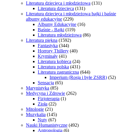
Literatura dziecięca i młodzieżowa
(131)
Literatura dziecięca
(131)
Literatura dziecięca i młodzieżowa bajki i baśnie
albumy edukacyjne
(229)
Albumy Edukacyjne
(16)
Baśnie - Bajki
(119)
Literatura młodzieżowa
(86)
Literatura piękna
(1592)
Fantastyka
(344)
Horrory Thillery
(40)
Kryminały
(41)
Literatura kobieca
(24)
Literatura polska
(431)
Literatura zagraniczna
(644)
Imperium (Rosja i byłe ZSRR)
(52)
Sensacja
(65)
Marynistyka
(85)
Medycyna i Zdrowie
(262)
Fizjoterapia
(1)
Zioła
(22)
Mitologie
(21)
Muzykalia
(145)
Nuty
(67)
Nauki Humanistyczne
(492)
Antropologia
(6)