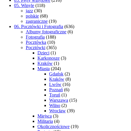
05. Płyty winylowe
(216)
05. Winyle
(118)
jazz
(30)
polskie
(68)
zagraniczne
(19)
06. Pocztówki i Fotografia
(636)
Albumy fotograficzne
(6)
Fotografia
(188)
Pocztówka
(10)
Pocztówki
(365)
Dzieci
(1)
Karkonosze
(3)
Kraków
(1)
Miasta
(204)
Gdańsk
(2)
Kraków
(8)
Lwów
(16)
Poznań
(6)
Toruń
(1)
Warszawa
(15)
Wilno
(2)
Wrocław
(39)
Miejsca
(3)
Militaria
(4)
Okolicznościowe
(19)