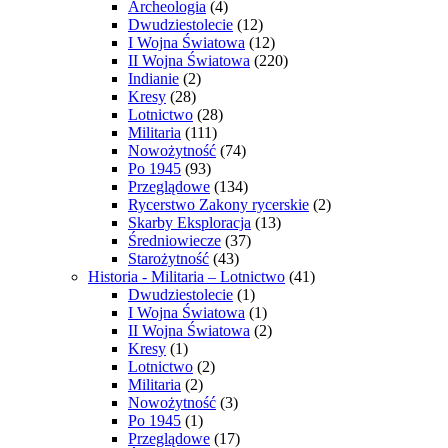
Archeologia
(4)
Dwudziestolecie
(12)
I Wojna Światowa
(12)
II Wojna Światowa
(220)
Indianie
(2)
Kresy
(28)
Lotnictwo
(28)
Militaria
(111)
Nowożytność
(74)
Po 1945
(93)
Przeglądowe
(134)
Rycerstwo Zakony rycerskie
(2)
Skarby Eksploracja
(13)
Średniowiecze
(37)
Starożytność
(43)
Historia - Militaria – Lotnictwo
(41)
Dwudziestolecie
(1)
I Wojna Światowa
(1)
II Wojna Światowa
(2)
Kresy
(1)
Lotnictwo
(2)
Militaria
(2)
Nowożytność
(3)
Po 1945
(1)
Przeglądowe
(17)