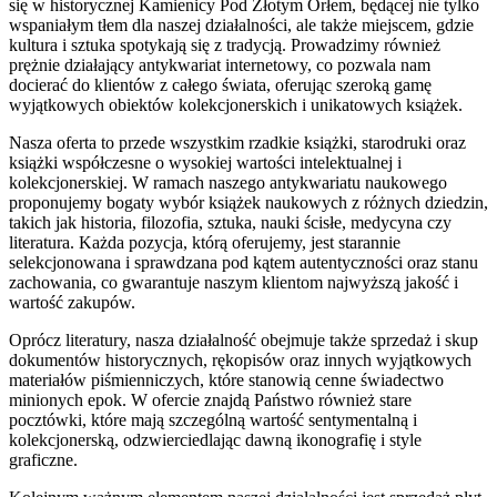
się w historycznej Kamienicy Pod Złotym Orłem, będącej nie tylko
wspaniałym tłem dla naszej działalności, ale także miejscem, gdzie
kultura i sztuka spotykają się z tradycją. Prowadzimy również
prężnie działający antykwariat internetowy, co pozwala nam
docierać do klientów z całego świata, oferując szeroką gamę
wyjątkowych obiektów kolekcjonerskich i unikatowych książek.
Nasza oferta to przede wszystkim rzadkie książki, starodruki oraz
książki współczesne o wysokiej wartości intelektualnej i
kolekcjonerskiej. W ramach naszego antykwariatu naukowego
proponujemy bogaty wybór książek naukowych z różnych dziedzin,
takich jak historia, filozofia, sztuka, nauki ścisłe, medycyna czy
literatura. Każda pozycja, którą oferujemy, jest starannie
selekcjonowana i sprawdzana pod kątem autentyczności oraz stanu
zachowania, co gwarantuje naszym klientom najwyższą jakość i
wartość zakupów.
Oprócz literatury, nasza działalność obejmuje także sprzedaż i skup
dokumentów historycznych, rękopisów oraz innych wyjątkowych
materiałów piśmienniczych, które stanowią cenne świadectwo
minionych epok. W ofercie znajdą Państwo również stare
pocztówki, które mają szczególną wartość sentymentalną i
kolekcjonerską, odzwierciedlając dawną ikonografię i style
graficzne.