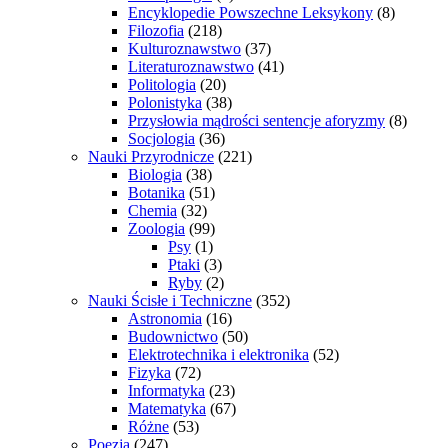
Encyklopedie Powszechne Leksykony
(8)
Filozofia
(218)
Kulturoznawstwo
(37)
Literaturoznawstwo
(41)
Politologia
(20)
Polonistyka
(38)
Przysłowia mądrości sentencje aforyzmy
(8)
Socjologia
(36)
Nauki Przyrodnicze
(221)
Biologia
(38)
Botanika
(51)
Chemia
(32)
Zoologia
(99)
Psy
(1)
Ptaki
(3)
Ryby
(2)
Nauki Ścisłe i Techniczne
(352)
Astronomia
(16)
Budownictwo
(50)
Elektrotechnika i elektronika
(52)
Fizyka
(72)
Informatyka
(23)
Matematyka
(67)
Różne
(53)
Poezja
(247)