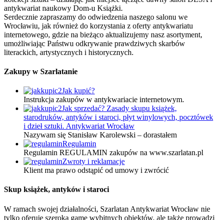
antykwariat naukowy Dom-u Książki.
Serdecznie zapraszamy do odwiedzenia naszego salonu we
Wrocławiu, jak również do korzystania z oferty antykwariatu
internetowego, gdzie na bieżąco aktualizujemy nasz asortyment,
umożliwiając Państwu odkrywanie prawdziwych skarbów
literackich, artystycznych i historycznych.
Zakupy w Szarlatanie
Jak kupić?
Instrukcja zakupów w antykwariacie internetowym.
Jak sprzedać? Zasady skupu książek,
starodruków, antyków i staroci, płyt winylowych, pocztówek
i dzieł sztuki. Antykwariat Wrocław
Nazywam się Stanisław Karolewski – dorastałem
Regulamin
Regulamin REGULAMIN zakupów na www.szarlatan.pl
Zwroty i reklamacje
Klient ma prawo odstąpić od umowy i zwrócić
Skup książek, antyków i staroci
W ramach swojej działalności, Szarlatan Antykwariat Wrocław nie
tylko oferuje szeroką gamę wybitnych obiektów, ale także prowadzi