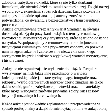
zdobione, zabytkowe okładki, które są nie tylko skarbami
literackimi, ale również dziełami sztuki rzemieślniczej. Dzięki naszej
współpracy z ekspertami z różnych dziedzin, każda pozycja na
aukcji jest dokładnie opisana, a jej autentyczność starannie
potwierdzona, co gwarantuje bezpieczeństwo i transparentność
procesu zakupu.
Aukcje organizowane przez Antykwariat Szarlatan są również
doskonałą okazją do pozyskania książek o tematyce naukowej,
filozoficznej, historycznej czy artystycznej, które są trudno dostępne
na rynku. Współpracujemy z renomowanymi kolekcjonerami,
instytucjami kulturalnymi oraz prywatnymi osobami, co pozwala
nam na zgromadzenie i zaoferowanie niezwykle szerokiego
asortymentu książek i druków o wyjątkowej wartości merytorycznej
i historycznej.
Aukcje te nie ograniczają się wyłącznie do książek. Regularnie
wystawiamy na nich także inne przedmioty o wartości
kolekcjonerskiej, takie jak stare ryciny, mapy, fotografie oraz
rękopisy. Wśród oferowanych antyków często znajdują się także
dzieła sztuki, grafiki, zabytkowe pocztówki oraz inne artefakty,
które mogą wzbogacić zarówno prywatne zbiory, jak i zasoby
instytucji muzealnych i archiwalnych.
Każda aukcja jest dokładnie zaplanowana i przeprowadzana w
sposób profesjonalny a dzięki formie licytacji online w aukcji biorą