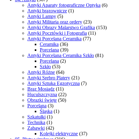
Antyki Aparaty fotograficzne Optyka
(6)
Antyki brązownicze
(1)
Antyki Lampy
(5)
Antyki Militaria oraz ordery
(23)
Antyki Obrazy Malarstwo Grafika
(153)
Antyki Pocztówki i Fotografia
(11)
Antyki Porcelana Ceramika
(77)
Ceramika
(36)
Porcelana
(39)
Antyki Porcelana Ceramika Szkło
(81)
Porcelana
(2)
Szkło
(53)
Antyki Różne
(64)
Antyki Srebro Platery
(21)
Antyki Sztuka Egzotyczna
(7)
Brąz Mosiądz
(11)
Huculszczyzna
(22)
Obrazki święte
(50)
Porcelana
(3)
Śląska
(1)
Szkatułki
(1)
Technika
(1)
Zabawki
(42)
Kolejki elektryczne
(37)