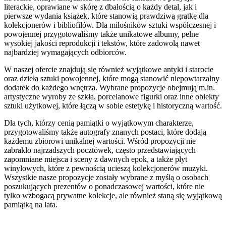
literackie, oprawiane w skórę z dbałością o każdy detal, jak i
pierwsze wydania książek, które stanowią prawdziwą gratkę dla
kolekcjonerów i bibliofilów. Dla miłośników sztuki współczesnej i
powojennej przygotowaliśmy także unikatowe albumy, pełne
wysokiej jakości reprodukcji i tekstów, które zadowolą nawet
najbardziej wymagających odbiorców.
W naszej ofercie znajdują się również wyjątkowe antyki i starocie
oraz dzieła sztuki powojennej, które mogą stanowić niepowtarzalny
dodatek do każdego wnętrza. Wybrane propozycje obejmują m.in.
artystyczne wyroby ze szkła, porcelanowe figurki oraz inne obiekty
sztuki użytkowej, które łączą w sobie estetykę i historyczną wartość.
Dla tych, którzy cenią pamiątki o wyjątkowym charakterze,
przygotowaliśmy także autografy znanych postaci, które dodają
każdemu zbiorowi unikalnej wartości. Wśród propozycji nie
zabrakło najrzadszych pocztówek, często przedstawiających
zapomniane miejsca i sceny z dawnych epok, a także płyt
winylowych, które z pewnością ucieszą kolekcjonerów muzyki.
Wszystkie nasze propozycje zostały wybrane z myślą o osobach
poszukujących prezentów o ponadczasowej wartości, które nie
tylko wzbogacą prywatne kolekcje, ale również staną się wyjątkową
pamiątką na lata.