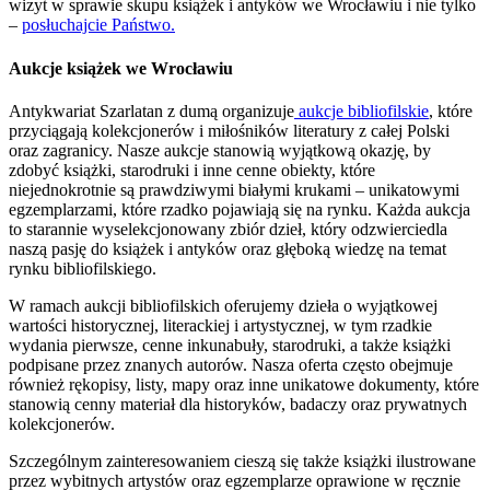
wizyt w sprawie skupu książek i antyków we Wrocławiu i nie tylko
–
posłuchajcie Państwo.
Aukcje książek we Wrocławiu
Antykwariat Szarlatan z dumą organizuje
aukcje bibliofilskie
, które
przyciągają kolekcjonerów i miłośników literatury z całej Polski
oraz zagranicy. Nasze aukcje stanowią wyjątkową okazję, by
zdobyć książki, starodruki i inne cenne obiekty, które
niejednokrotnie są prawdziwymi białymi krukami – unikatowymi
egzemplarzami, które rzadko pojawiają się na rynku. Każda aukcja
to starannie wyselekcjonowany zbiór dzieł, który odzwierciedla
naszą pasję do książek i antyków oraz głęboką wiedzę na temat
rynku bibliofilskiego.
W ramach aukcji bibliofilskich oferujemy dzieła o wyjątkowej
wartości historycznej, literackiej i artystycznej, w tym rzadkie
wydania pierwsze, cenne inkunabuły, starodruki, a także książki
podpisane przez znanych autorów. Nasza oferta często obejmuje
również rękopisy, listy, mapy oraz inne unikatowe dokumenty, które
stanowią cenny materiał dla historyków, badaczy oraz prywatnych
kolekcjonerów.
Szczególnym zainteresowaniem cieszą się także książki ilustrowane
przez wybitnych artystów oraz egzemplarze oprawione w ręcznie