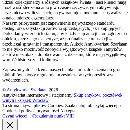
udział kolekcjonerzy z różnych zakątków świata – nasi klienci mają
możliwość śledzenia aukcji w czasie rzeczywistym i aktywnego
uczestnictwa w licytacjach, co gwarantuje emocjonującą rywalizację
o najcenniejsze egzemplarze.
Naszym priorytetem jest zapewnienie najwyższego standardu
obsługi oraz satysfakcji zarówno sprzedających, jak i kupujących.
Dokładamy wszelkich starań, aby każdy etap aukcji – od zgłoszenia
obiektu, przez jego ekspertyzę, aż po finalizację transakcji –
przebiegał sprawnie i transparentnie. Aukcje Antykwariatu Szarlatan
to nie tylko możliwość zdobycia wyjątkowych książek i antyków,
ale również okazja do obcowania z dziełami, które mają wyjątkową
wartość historyczną i kulturową.
Zapraszamy do śledzenia naszych aukcji oraz dołączenia do grona
bibliofilów, którzy regularnie uczestniczą w tych prestiżowych
wydarzeniach.
©
Antykwariat Szarlatan
2026
Antykwariat internetowy i stacjonarny
Skup antyków, pocztówek,
winyli i książek Wrocław
Ta strona używa plików Cookies. Zaakceptuj lub czytaj więcej o
Cookies i polityce prywatności
Akceptacja
Czytaj więcej... /Regulamin punkt VIII