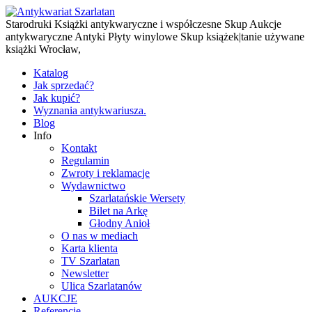
Starodruki Książki antykwaryczne i współczesne Skup Aukcje
antykwaryczne Antyki Płyty winylowe Skup książek|tanie używane
książki Wrocław,
Katalog
Jak sprzedać?
Jak kupić?
Wyznania antykwariusza.
Blog
Info
Kontakt
Regulamin
Zwroty i reklamacje
Wydawnictwo
Szarlatańskie Wersety
Bilet na Arkę
Głodny Anioł
O nas w mediach
Karta klienta
TV Szarlatan
Newsletter
Ulica Szarlatanów
AUKCJE
Referencje