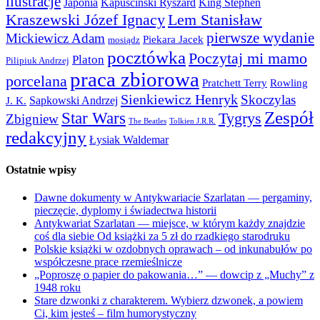
ilustracje
Japonia
Kapuściński Ryszard
King Stephen
Kraszewski Józef Ignacy
Lem Stanisław
pierwsze wydanie
Mickiewicz Adam
Piekara Jacek
mosiądz
pocztówka
Poczytaj mi mamo
Platon
Pilipiuk Andrzej
praca zbiorowa
porcelana
Pratchett Terry
Rowling
Sienkiewicz Henryk
Skoczylas
Sapkowski Andrzej
J. K.
Zespół
Star Wars
Tygrys
Zbigniew
The Beatles
Tolkien J.R.R.
redakcyjny
Łysiak Waldemar
Ostatnie wpisy
Dawne dokumenty w Antykwariacie Szarlatan — pergaminy,
pieczęcie, dyplomy i świadectwa historii
Antykwariat Szarlatan — miejsce, w którym każdy znajdzie
coś dla siebie Od książki za 5 zł do rzadkiego starodruku
Polskie książki w ozdobnych oprawach – od inkunabułów po
współczesne prace rzemieślnicze
„Poproszę o papier do pakowania…” — dowcip z „Muchy” z
1948 roku
Stare dzwonki z charakterem. Wybierz dzwonek, a powiem
Ci, kim jesteś – film humorystyczny