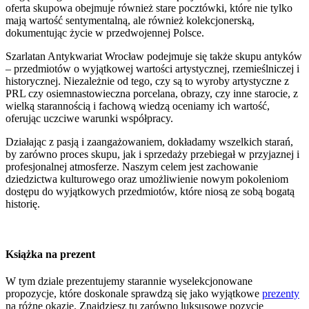
oferta skupowa obejmuje również stare pocztówki, które nie tylko
mają wartość sentymentalną, ale również kolekcjonerską,
dokumentując życie w przedwojennej Polsce.
Szarlatan Antykwariat Wrocław podejmuje się także skupu antyków
– przedmiotów o wyjątkowej wartości artystycznej, rzemieślniczej i
historycznej. Niezależnie od tego, czy są to wyroby artystyczne z
PRL czy osiemnastowieczna porcelana, obrazy, czy inne starocie, z
wielką starannością i fachową wiedzą oceniamy ich wartość,
oferując uczciwe warunki współpracy.
Działając z pasją i zaangażowaniem, dokładamy wszelkich starań,
by zarówno proces skupu, jak i sprzedaży przebiegał w przyjaznej i
profesjonalnej atmosferze. Naszym celem jest zachowanie
dziedzictwa kulturowego oraz umożliwienie nowym pokoleniom
dostępu do wyjątkowych przedmiotów, które niosą ze sobą bogatą
historię.
Książka na prezent
W tym dziale prezentujemy starannie wyselekcjonowane
propozycje, które doskonale sprawdzą się jako wyjątkowe
prezenty
na różne okazje. Znajdziesz tu zarówno luksusowe pozycje