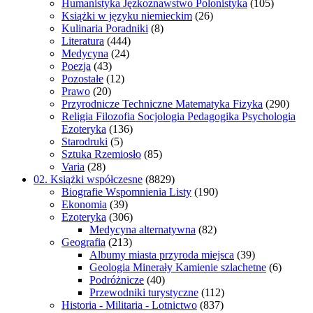
Humanistyka Jęzkoznawstwo Polonistyka
(105)
Książki w języku niemieckim
(26)
Kulinaria Poradniki
(8)
Literatura
(444)
Medycyna
(24)
Poezja
(43)
Pozostałe
(12)
Prawo
(20)
Przyrodnicze Techniczne Matematyka Fizyka
(290)
Religia Filozofia Socjologia Pedagogika Psychologia
Ezoteryka
(136)
Starodruki
(5)
Sztuka Rzemiosło
(85)
Varia
(28)
02. Książki współczesne
(8829)
Biografie Wspomnienia Listy
(190)
Ekonomia
(39)
Ezoteryka
(306)
Medycyna alternatywna
(82)
Geografia
(213)
Albumy miasta przyroda miejsca
(39)
Geologia Minerały Kamienie szlachetne
(6)
Podróżnicze
(40)
Przewodniki turystyczne
(112)
Historia - Militaria - Lotnictwo
(837)