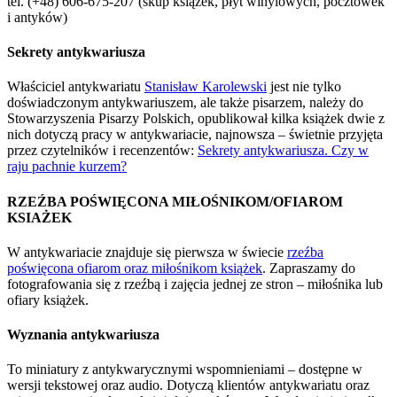
tel. (+48) 606-675-207 (skup książek, płyt winylowych, pocztówek
i antyków)
Sekrety antykwariusza
Właściciel antykwariatu
Stanisław Karolewski
jest nie tylko
doświadczonym antykwariuszem, ale także pisarzem, należy do
Stowarzyszenia Pisarzy Polskich, opublikował kilka książek dwie z
nich dotyczą pracy w antykwariacie, najnowsza – świetnie przyjęta
przez czytelników i recenzentów:
Sekrety antykwariusza. Czy w
raju pachnie kurzem?
RZEŹBA POŚWIĘCONA MIŁOŚNIKOM/OFIAROM
KSIAŻEK
W antykwariacie znajduje się pierwsza w świecie
rzeźba
poświęcona ofiarom oraz miłośnikom książek
. Zapraszamy do
fotografowania się z rzeźbą i zajęcia jednej ze stron – miłośnika lub
ofiary książek.
Wyznania antykwariusza
To miniatury z antykwarycznymi wspomnieniami – dostępne w
wersji tekstowej oraz audio. Dotyczą klientów antykwariatu oraz