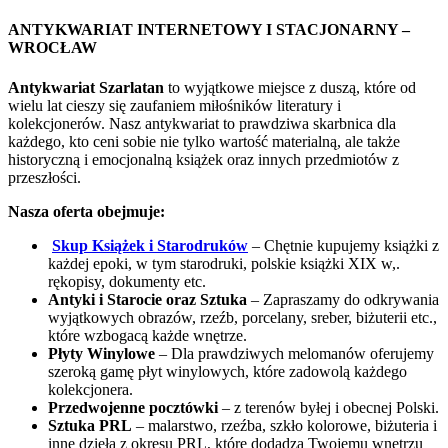
ANTYKWARIAT INTERNETOWY I STACJONARNY –
WROCŁAW
Antykwariat Szarlatan
to wyjątkowe miejsce z duszą, które od
wielu lat cieszy się zaufaniem miłośników literatury i
kolekcjonerów. Nasz antykwariat to prawdziwa skarbnica dla
każdego, kto ceni sobie nie tylko wartość materialną, ale także
historyczną i emocjonalną książek oraz innych przedmiotów z
przeszłości.
Nasza oferta obejmuje:
Skup Książek i Starodruków
– Chętnie kupujemy książki z
każdej epoki, w tym starodruki, polskie książki XIX w,.
rękopisy, dokumenty etc.
Antyki i Starocie oraz Sztuka
– Zapraszamy do odkrywania
wyjątkowych obrazów, rzeźb, porcelany, sreber, biżuterii etc.,
które wzbogacą każde wnętrze.
Płyty Winylowe
– Dla prawdziwych melomanów oferujemy
szeroką gamę płyt winylowych, które zadowolą każdego
kolekcjonera.
Przedwojenne pocztówki
– z terenów byłej i obecnej Polski.
Sztuka PRL
– malarstwo, rzeźba, szkło kolorowe, biżuteria i
inne dzieła z okresu PRL, które dodadzą Twojemu wnętrzu