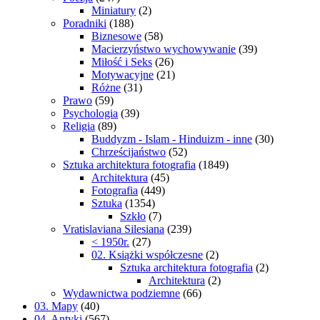
Miniatury
(2)
Poradniki
(188)
Biznesowe
(58)
Macierzyństwo wychowywanie
(39)
Miłość i Seks
(26)
Motywacyjne
(21)
Różne
(31)
Prawo
(59)
Psychologia
(39)
Religia
(89)
Buddyzm - Islam - Hinduizm - inne
(30)
Chrześcijaństwo
(52)
Sztuka architektura fotografia
(1849)
Architektura
(45)
Fotografia
(449)
Sztuka
(1354)
Szkło
(7)
Vratislaviana Silesiana
(239)
< 1950r.
(27)
02. Książki współczesne
(2)
Sztuka architektura fotografia
(2)
Architektura
(2)
Wydawnictwa podziemne
(66)
03. Mapy
(40)
04. Antyki
(567)