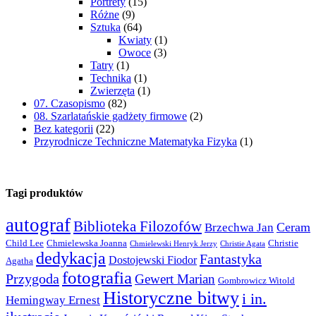
Portrety
(15)
Różne
(9)
Sztuka
(64)
Kwiaty
(1)
Owoce
(3)
Tatry
(1)
Technika
(1)
Zwierzęta
(1)
07. Czasopismo
(82)
08. Szarlatańskie gadżety firmowe
(2)
Bez kategorii
(22)
Przyrodnicze Techniczne Matematyka Fizyka
(1)
Tagi produktów
autograf
Biblioteka Filozofów
Ceram
Brzechwa Jan
Child Lee
Chmielewska Joanna
Christie
Chmielewski Henryk Jerzy
Christie Agata
dedykacja
Fantastyka
Dostojewski Fiodor
Agatha
fotografia
Przygoda
Gewert Marian
Gombrowicz Witold
Historyczne bitwy
i in.
Hemingway Ernest