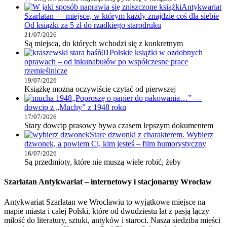
Antykwariat
Szarlatan — miejsce, w którym każdy znajdzie coś dla siebie
Od książki za 5 zł do rzadkiego starodruku
21/07/2026
Są miejsca, do których wchodzi się z konkretnym
Polskie książki w ozdobnych
oprawach – od inkunabułów po współczesne prace
rzemieślnicze
19/07/2026
Książkę można oczywiście czytać od pierwszej
„Poproszę o papier do pakowania…” —
dowcip z „Muchy” z 1948 roku
17/07/2026
Stary dowcip prasowy bywa czasem lepszym dokumentem
Stare dzwonki z charakterem. Wybierz
dzwonek, a powiem Ci, kim jesteś – film humorystyczny
16/07/2026
Są przedmioty, które nie muszą wiele robić, żeby
Szarlatan Antykwariat – internetowy i stacjonarny Wrocław
Antykwariat Szarlatan we Wrocławiu to wyjątkowe miejsce na
mapie miasta i całej Polski, które od dwudziestu lat z pasją łączy
miłość do literatury, sztuki, antyków i staroci. Nasza siedziba mieści