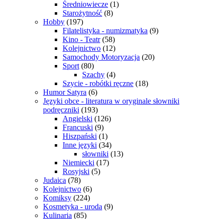
Średniowiecze
(1)
Starożytność
(8)
Hobby
(197)
Filatelistyka - numizmatyka
(9)
Kino - Teatr
(58)
Kolejnictwo
(12)
Samochody Motoryzacja
(20)
Sport
(80)
Szachy
(4)
Szycie - robótki ręczne
(18)
Humor Satyra
(6)
Języki obce - literatura w oryginale słowniki
podręczniki
(193)
Angielski
(126)
Francuski
(9)
Hiszpański
(1)
Inne języki
(34)
słowniki
(13)
Niemiecki
(17)
Rosyjski
(5)
Judaica
(78)
Kolejnictwo
(6)
Komiksy
(224)
Kosmetyka - uroda
(9)
Kulinaria
(85)