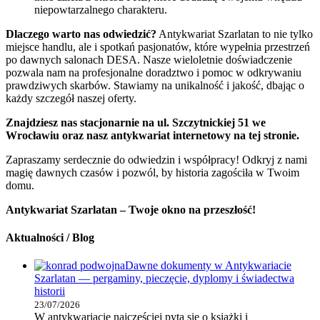
niepowtarzalnego charakteru.
Dlaczego warto nas odwiedzić?
Antykwariat Szarlatan to nie tylko
miejsce handlu, ale i spotkań pasjonatów, które wypełnia przestrzeń
po dawnych salonach DESA. Nasze wieloletnie doświadczenie
pozwala nam na profesjonalne doradztwo i pomoc w odkrywaniu
prawdziwych skarbów. Stawiamy na unikalność i jakość, dbając o
każdy szczegół naszej oferty.
Znajdziesz nas stacjonarnie na ul. Szczytnickiej 51 we
Wrocławiu oraz nasz antykwariat internetowy na tej stronie.
Zapraszamy serdecznie do odwiedzin i współpracy! Odkryj z nami
magię dawnych czasów i pozwól, by historia zagościła w Twoim
domu.
Antykwariat Szarlatan – Twoje okno na przeszłość!
Aktualności / Blog
Dawne dokumenty w Antykwariacie
Szarlatan — pergaminy, pieczęcie, dyplomy i świadectwa
historii
23/07/2026
W antykwariacie najczęściej pyta się o książki i