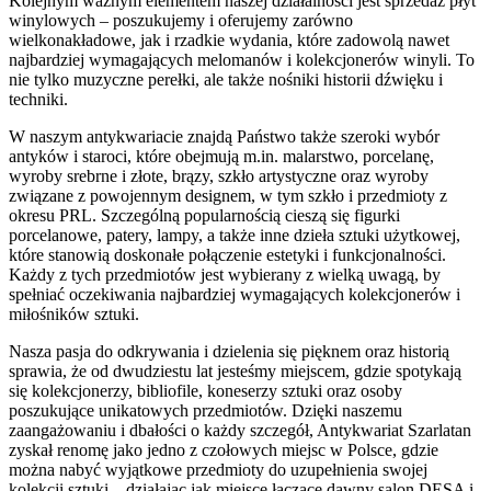
Kolejnym ważnym elementem naszej działalności jest sprzedaż płyt
winylowych – poszukujemy i oferujemy zarówno
wielkonakładowe, jak i rzadkie wydania, które zadowolą nawet
najbardziej wymagających melomanów i kolekcjonerów winyli. To
nie tylko muzyczne perełki, ale także nośniki historii dźwięku i
techniki.
W naszym antykwariacie znajdą Państwo także szeroki wybór
antyków i staroci, które obejmują m.in. malarstwo, porcelanę,
wyroby srebrne i złote, brązy, szkło artystyczne oraz wyroby
związane z powojennym designem, w tym szkło i przedmioty z
okresu PRL. Szczególną popularnością cieszą się figurki
porcelanowe, patery, lampy, a także inne dzieła sztuki użytkowej,
które stanowią doskonałe połączenie estetyki i funkcjonalności.
Każdy z tych przedmiotów jest wybierany z wielką uwagą, by
spełniać oczekiwania najbardziej wymagających kolekcjonerów i
miłośników sztuki.
Nasza pasja do odkrywania i dzielenia się pięknem oraz historią
sprawia, że od dwudziestu lat jesteśmy miejscem, gdzie spotykają
się kolekcjonerzy, bibliofile, koneserzy sztuki oraz osoby
poszukujące unikatowych przedmiotów. Dzięki naszemu
zaangażowaniu i dbałości o każdy szczegół, Antykwariat Szarlatan
zyskał renomę jako jedno z czołowych miejsc w Polsce, gdzie
można nabyć wyjątkowe przedmioty do uzupełnienia swojej
kolekcji sztuki – działając jak miejsce łączące dawny salon DESA i