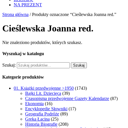
NA PREZENT
Strona główna
/ Produkty oznaczone “Cieślewska Joanna red.”
Cieślewska Joanna red.
Nie znaleziono produktów, których szukasz.
Wyszukaj w katalogu
Szukaj:
Szukaj
Kategorie produktów
01. Książki przedwojenne >1950
(1743)
Bajki Lit. Dziecięca
(39)
Czasopisma przedwojenne Gazety Kalendarze
(87)
Ekonomia
(16)
Encyklopedie Słowniki
(17)
Geografia Podróże
(89)
Greka Łacina
(25)
Historia Biografie
(208)