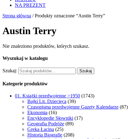
NA PREZENT
Strona główna
/ Produkty oznaczone “Austin Terry”
Austin Terry
Nie znaleziono produktów, których szukasz.
Wyszukaj w katalogu
Szukaj:
Szukaj
Kategorie produktów
01. Książki przedwojenne >1950
(1743)
Bajki Lit. Dziecięca
(39)
Czasopisma przedwojenne Gazety Kalendarze
(87)
Ekonomia
(16)
Encyklopedie Słowniki
(17)
Geografia Podróże
(89)
Greka Łacina
(25)
Historia Biografie
(208)