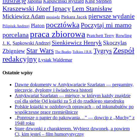
ilustracje
Japonia
Kapuściński Ryszard
King Stephen
Kraszewski Józef Ignacy
Lem Stanisław
pierwsze wydanie
Mickiewicz Adam
Piekara Jacek
mosiądz
pocztówka
Poczytaj mi mamo
Platon
Pilipiuk Andrzej
praca zbiorowa
porcelana
Pratchett Terry
Rowling
Sienkiewicz Henryk
Skoczylas
Sapkowski Andrzej
J. K.
Zespół
Star Wars
Tygrys
Zbigniew
The Beatles
Tolkien J.R.R.
redakcyjny
Łysiak Waldemar
Ostatnie wpisy
Dawne dokumenty w Antykwariacie Szarlatan — pergaminy,
pieczęcie, dyplomy i świadectwa historii
Antykwariat Szarlatan — miejsce, w którym każdy znajdzie
coś dla siebie Od książki za 5 zł do rzadkiego starodruku
Polskie książki w ozdobnych oprawach – od inkunabułów po
współczesne prace rzemieślnicze
„Poproszę o papier do pakowania…” — dowcip z „Muchy” z
1948 roku
Stare dzwonki z charakterem. Wybierz dzwonek, a powiem
Ci, kim jesteś – film humorystyczny