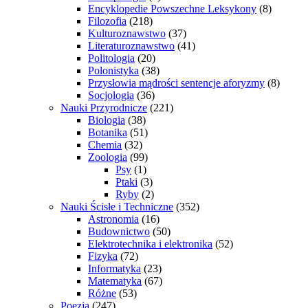
Encyklopedie Powszechne Leksykony
(8)
Filozofia
(218)
Kulturoznawstwo
(37)
Literaturoznawstwo
(41)
Politologia
(20)
Polonistyka
(38)
Przysłowia mądrości sentencje aforyzmy
(8)
Socjologia
(36)
Nauki Przyrodnicze
(221)
Biologia
(38)
Botanika
(51)
Chemia
(32)
Zoologia
(99)
Psy
(1)
Ptaki
(3)
Ryby
(2)
Nauki Ścisłe i Techniczne
(352)
Astronomia
(16)
Budownictwo
(50)
Elektrotechnika i elektronika
(52)
Fizyka
(72)
Informatyka
(23)
Matematyka
(67)
Różne
(53)
Poezja
(247)