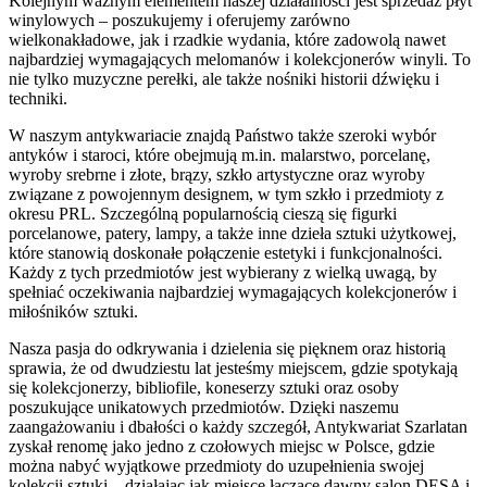
Kolejnym ważnym elementem naszej działalności jest sprzedaż płyt
winylowych – poszukujemy i oferujemy zarówno
wielkonakładowe, jak i rzadkie wydania, które zadowolą nawet
najbardziej wymagających melomanów i kolekcjonerów winyli. To
nie tylko muzyczne perełki, ale także nośniki historii dźwięku i
techniki.
W naszym antykwariacie znajdą Państwo także szeroki wybór
antyków i staroci, które obejmują m.in. malarstwo, porcelanę,
wyroby srebrne i złote, brązy, szkło artystyczne oraz wyroby
związane z powojennym designem, w tym szkło i przedmioty z
okresu PRL. Szczególną popularnością cieszą się figurki
porcelanowe, patery, lampy, a także inne dzieła sztuki użytkowej,
które stanowią doskonałe połączenie estetyki i funkcjonalności.
Każdy z tych przedmiotów jest wybierany z wielką uwagą, by
spełniać oczekiwania najbardziej wymagających kolekcjonerów i
miłośników sztuki.
Nasza pasja do odkrywania i dzielenia się pięknem oraz historią
sprawia, że od dwudziestu lat jesteśmy miejscem, gdzie spotykają
się kolekcjonerzy, bibliofile, koneserzy sztuki oraz osoby
poszukujące unikatowych przedmiotów. Dzięki naszemu
zaangażowaniu i dbałości o każdy szczegół, Antykwariat Szarlatan
zyskał renomę jako jedno z czołowych miejsc w Polsce, gdzie
można nabyć wyjątkowe przedmioty do uzupełnienia swojej
kolekcji sztuki – działając jak miejsce łączące dawny salon DESA i