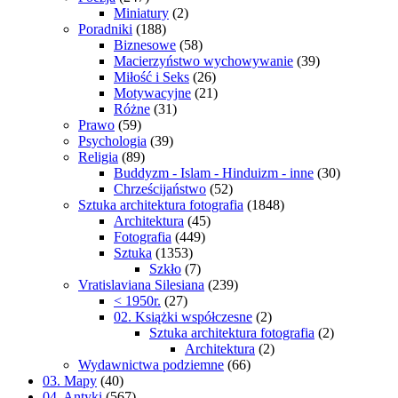
Miniatury
(2)
Poradniki
(188)
Biznesowe
(58)
Macierzyństwo wychowywanie
(39)
Miłość i Seks
(26)
Motywacyjne
(21)
Różne
(31)
Prawo
(59)
Psychologia
(39)
Religia
(89)
Buddyzm - Islam - Hinduizm - inne
(30)
Chrześcijaństwo
(52)
Sztuka architektura fotografia
(1848)
Architektura
(45)
Fotografia
(449)
Sztuka
(1353)
Szkło
(7)
Vratislaviana Silesiana
(239)
< 1950r.
(27)
02. Książki współczesne
(2)
Sztuka architektura fotografia
(2)
Architektura
(2)
Wydawnictwa podziemne
(66)
03. Mapy
(40)
04. Antyki
(567)