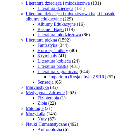
Literatura dziecięca i młodzieżowa
(131)
Literatura dziecięca
(131)
Literatura dziecięca i młodzieżowa bajki i baśnie
albumy edukacyjne
(229)
Albumy Edukacyjne
(16)
Baśnie - Bajki
(119)
Literatura młodzieżowa
(86)
Literatura piękna
(1592)
Fantastyka
(344)
Horrory Thillery
(40)
Kryminały
(41)
Literatura kobieca
(24)
Literatura polska
(431)
Literatura zagraniczna
(644)
Imperium (Rosja i byłe ZSRR)
(52)
Sensacja
(65)
Marynistyka
(85)
Medycyna i Zdrowie
(262)
Fizjoterapia
(1)
Zioła
(22)
Mitologie
(21)
Muzykalia
(145)
Nuty
(67)
Nauki Humanistyczne
(492)
Antropologia
(6)