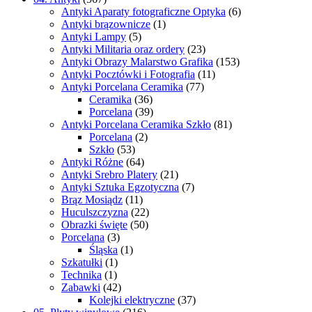
Antyki Aparaty fotograficzne Optyka
(6)
Antyki brązownicze
(1)
Antyki Lampy
(5)
Antyki Militaria oraz ordery
(23)
Antyki Obrazy Malarstwo Grafika
(153)
Antyki Pocztówki i Fotografia
(11)
Antyki Porcelana Ceramika
(77)
Ceramika
(36)
Porcelana
(39)
Antyki Porcelana Ceramika Szkło
(81)
Porcelana
(2)
Szkło
(53)
Antyki Różne
(64)
Antyki Srebro Platery
(21)
Antyki Sztuka Egzotyczna
(7)
Brąz Mosiądz
(11)
Huculszczyzna
(22)
Obrazki święte
(50)
Porcelana
(3)
Śląska
(1)
Szkatułki
(1)
Technika
(1)
Zabawki
(42)
Kolejki elektryczne
(37)