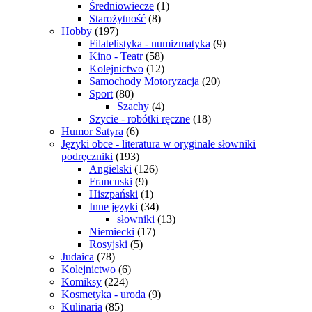
Średniowiecze
(1)
Starożytność
(8)
Hobby
(197)
Filatelistyka - numizmatyka
(9)
Kino - Teatr
(58)
Kolejnictwo
(12)
Samochody Motoryzacja
(20)
Sport
(80)
Szachy
(4)
Szycie - robótki ręczne
(18)
Humor Satyra
(6)
Języki obce - literatura w oryginale słowniki
podręczniki
(193)
Angielski
(126)
Francuski
(9)
Hiszpański
(1)
Inne języki
(34)
słowniki
(13)
Niemiecki
(17)
Rosyjski
(5)
Judaica
(78)
Kolejnictwo
(6)
Komiksy
(224)
Kosmetyka - uroda
(9)
Kulinaria
(85)