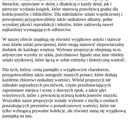
literackie, oprawiane w skórę z dbałością o każdy detal, jak i
pierwsze wydania książek, które stanowią prawdziwą gratkę dla
kolekcjonerów i bibliofilów. Dla miłośników sztuki współczesnej i
powojennej przygotowaliśmy także unikatowe albumy, pełne
wysokiej jakości reprodukcji i tekstów, które zadowolą nawet
najbardziej wymagających odbiorców.
W naszej ofercie znajdują się również wyjątkowe antyki i starocie
oraz dzieła sztuki powojennej, które mogą stanowić niepowtarzalny
dodatek do każdego wnętrza. Wybrane propozycje obejmują m.in.
artystyczne wyroby ze szkła, porcelanowe figurki oraz inne obiekty
sztuki użytkowej, które łączą w sobie estetykę i historyczną wartość.
Dla tych, którzy cenią pamiątki o wyjątkowym charakterze,
przygotowaliśmy także autografy znanych postaci, które dodają
każdemu zbiorowi unikalnej wartości. Wśród propozycji nie
zabrakło najrzadszych pocztówek, często przedstawiających
zapomniane miejsca i sceny z dawnych epok, a także płyt
winylowych, które z pewnością ucieszą kolekcjonerów muzyki.
Wszystkie nasze propozycje zostały wybrane z myślą o osobach
poszukujących prezentów o ponadczasowej wartości, które nie
tylko wzbogacą prywatne kolekcje, ale również staną się wyjątkową
pamiątką na lata.