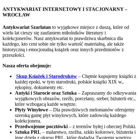
ANTYKWARIAT INTERNETOWY I STACJONARNY –
WROCŁAW
Antykwariat Szarlatan
to wyjątkowe miejsce z duszą, które od
wielu lat cieszy się zaufaniem miłośników literatury i
kolekcjonerów. Nasz antykwariat to prawdziwa skarbnica dla
każdego, kto ceni sobie nie tylko wartość materialną, ale także
historyczną i emocjonalną książek oraz innych przedmiotów z
przeszłości.
Nasza oferta obejmuje:
Skup Książek i Starodruków
– Chętnie kupujemy książki z
każdej epoki, w tym starodruki, polskie książki XIX w,.
rękopisy, dokumenty etc.
Antyki i Starocie oraz Sztuka
– Zapraszamy do odkrywania
wyjątkowych obrazów, rzeźb, porcelany, sreber, biżuterii etc.,
które wzbogacą każde wnętrze.
Płyty Winylowe
– Dla prawdziwych melomanów oferujemy
szeroką gamę płyt winylowych, które zadowolą każdego
kolekcjonera.
Przedwojenne pocztówki
– z terenów byłej i obecnej Polski.
Sztuka PRL
– malarstwo, rzeźba, szkło kolorowe, biżuteria i
inne dzieła z okresu PRL, które dodadzą Twojemu wnętrzu