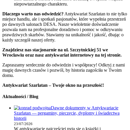
niepowtarzalnego charakteru.
Dlaczego warto nas odwiedzić?
Antykwariat Szarlatan to nie tylko
miejsce handlu, ale i spotkań pasjonatów, które wypełnia przestrzeń
po dawnych salonach DESA. Nasze wieloletnie doświadczenie
pozwala nam na profesjonalne doradztwo i pomoc w odkrywaniu
prawdziwych skarbów. Stawiamy na unikalność i jakość, dbając o
każdy szczegół naszej oferty.
Znajdziesz nas stacjonarnie na ul. Szczytnickiej 51 we
Wrocławiu oraz nasz antykwariat internetowy na tej stronie.
Zapraszamy serdecznie do odwiedzin i współpracy! Odkryj z nami
magię dawnych czasów i pozwól, by historia zagościła w Twoim
domu.
Antykwariat Szarlatan – Twoje okno na przeszłość!
Aktualności / Blog
Dawne dokumenty w Antykwariacie
Szarlatan — pergaminy, pieczęcie, dyplomy i świadectwa
historii
23/07/2026
W antykwariacie najczęściej pyta się o książki i