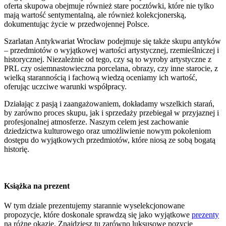
oferta skupowa obejmuje również stare pocztówki, które nie tylko
mają wartość sentymentalną, ale również kolekcjonerską,
dokumentując życie w przedwojennej Polsce.
Szarlatan Antykwariat Wrocław podejmuje się także skupu antyków
– przedmiotów o wyjątkowej wartości artystycznej, rzemieślniczej i
historycznej. Niezależnie od tego, czy są to wyroby artystyczne z
PRL czy osiemnastowieczna porcelana, obrazy, czy inne starocie, z
wielką starannością i fachową wiedzą oceniamy ich wartość,
oferując uczciwe warunki współpracy.
Działając z pasją i zaangażowaniem, dokładamy wszelkich starań,
by zarówno proces skupu, jak i sprzedaży przebiegał w przyjaznej i
profesjonalnej atmosferze. Naszym celem jest zachowanie
dziedzictwa kulturowego oraz umożliwienie nowym pokoleniom
dostępu do wyjątkowych przedmiotów, które niosą ze sobą bogatą
historię.
Książka na prezent
W tym dziale prezentujemy starannie wyselekcjonowane
propozycje, które doskonale sprawdzą się jako wyjątkowe
prezenty
na różne okazje. Znajdziesz tu zarówno luksusowe pozycje