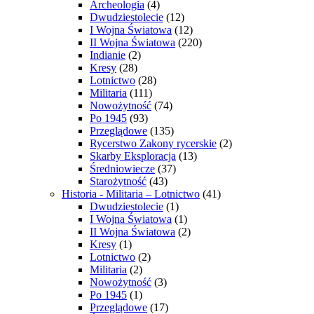
Archeologia
(4)
Dwudziestolecie
(12)
I Wojna Światowa
(12)
II Wojna Światowa
(220)
Indianie
(2)
Kresy
(28)
Lotnictwo
(28)
Militaria
(111)
Nowożytność
(74)
Po 1945
(93)
Przeglądowe
(135)
Rycerstwo Zakony rycerskie
(2)
Skarby Eksploracja
(13)
Średniowiecze
(37)
Starożytność
(43)
Historia - Militaria – Lotnictwo
(41)
Dwudziestolecie
(1)
I Wojna Światowa
(1)
II Wojna Światowa
(2)
Kresy
(1)
Lotnictwo
(2)
Militaria
(2)
Nowożytność
(3)
Po 1945
(1)
Przeglądowe
(17)