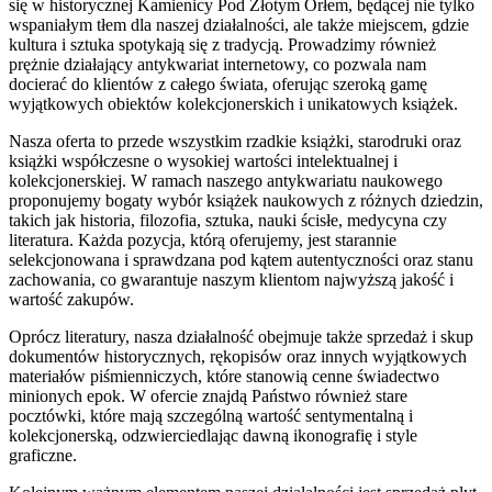
się w historycznej Kamienicy Pod Złotym Orłem, będącej nie tylko
wspaniałym tłem dla naszej działalności, ale także miejscem, gdzie
kultura i sztuka spotykają się z tradycją. Prowadzimy również
prężnie działający antykwariat internetowy, co pozwala nam
docierać do klientów z całego świata, oferując szeroką gamę
wyjątkowych obiektów kolekcjonerskich i unikatowych książek.
Nasza oferta to przede wszystkim rzadkie książki, starodruki oraz
książki współczesne o wysokiej wartości intelektualnej i
kolekcjonerskiej. W ramach naszego antykwariatu naukowego
proponujemy bogaty wybór książek naukowych z różnych dziedzin,
takich jak historia, filozofia, sztuka, nauki ścisłe, medycyna czy
literatura. Każda pozycja, którą oferujemy, jest starannie
selekcjonowana i sprawdzana pod kątem autentyczności oraz stanu
zachowania, co gwarantuje naszym klientom najwyższą jakość i
wartość zakupów.
Oprócz literatury, nasza działalność obejmuje także sprzedaż i skup
dokumentów historycznych, rękopisów oraz innych wyjątkowych
materiałów piśmienniczych, które stanowią cenne świadectwo
minionych epok. W ofercie znajdą Państwo również stare
pocztówki, które mają szczególną wartość sentymentalną i
kolekcjonerską, odzwierciedlając dawną ikonografię i style
graficzne.