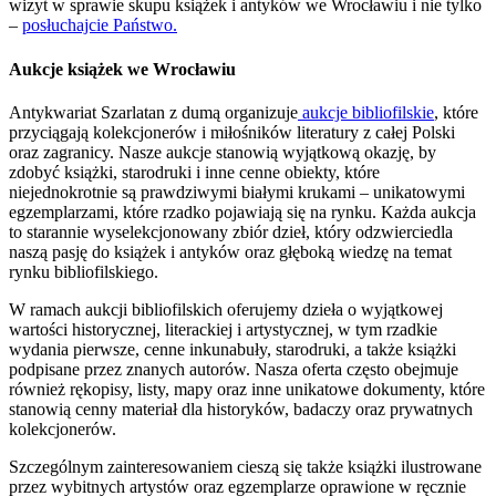
wizyt w sprawie skupu książek i antyków we Wrocławiu i nie tylko
–
posłuchajcie Państwo.
Aukcje książek we Wrocławiu
Antykwariat Szarlatan z dumą organizuje
aukcje bibliofilskie
, które
przyciągają kolekcjonerów i miłośników literatury z całej Polski
oraz zagranicy. Nasze aukcje stanowią wyjątkową okazję, by
zdobyć książki, starodruki i inne cenne obiekty, które
niejednokrotnie są prawdziwymi białymi krukami – unikatowymi
egzemplarzami, które rzadko pojawiają się na rynku. Każda aukcja
to starannie wyselekcjonowany zbiór dzieł, który odzwierciedla
naszą pasję do książek i antyków oraz głęboką wiedzę na temat
rynku bibliofilskiego.
W ramach aukcji bibliofilskich oferujemy dzieła o wyjątkowej
wartości historycznej, literackiej i artystycznej, w tym rzadkie
wydania pierwsze, cenne inkunabuły, starodruki, a także książki
podpisane przez znanych autorów. Nasza oferta często obejmuje
również rękopisy, listy, mapy oraz inne unikatowe dokumenty, które
stanowią cenny materiał dla historyków, badaczy oraz prywatnych
kolekcjonerów.
Szczególnym zainteresowaniem cieszą się także książki ilustrowane
przez wybitnych artystów oraz egzemplarze oprawione w ręcznie