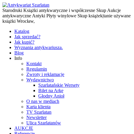
Starodruki Książki antykwaryczne i współczesne Skup Aukcje
antykwaryczne Antyki Płyty winylowe Skup książek|tanie używane
książki Wrocław,
Katalog
Jak sprzedać?
Jak kupić?
Wyznania antykwariusza.
Blog
Info
Kontakt
Regulamin
Zwroty i reklamacje
Wydawnictwo
Szarlatańskie Wersety
Bilet na Arkę
Głodny Anioł
O nas w mediach
Karta klienta
TV Szarlatan
Newsletter
Ulica Szarlatanów
AUKCJE
Referencje