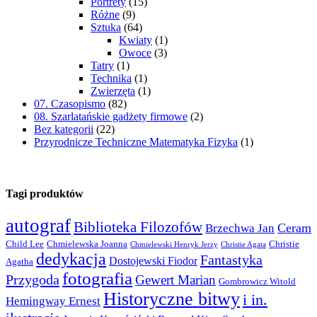
Portrety
(15)
Różne
(9)
Sztuka
(64)
Kwiaty
(1)
Owoce
(3)
Tatry
(1)
Technika
(1)
Zwierzęta
(1)
07. Czasopismo
(82)
08. Szarlatańskie gadżety firmowe
(2)
Bez kategorii
(22)
Przyrodnicze Techniczne Matematyka Fizyka
(1)
Tagi produktów
autograf
Biblioteka Filozofów
Ceram
Brzechwa Jan
Child Lee
Chmielewska Joanna
Christie
Chmielewski Henryk Jerzy
Christie Agata
dedykacja
Fantastyka
Dostojewski Fiodor
Agatha
fotografia
Przygoda
Gewert Marian
Gombrowicz Witold
Historyczne bitwy
i in.
Hemingway Ernest