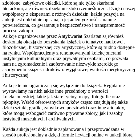
zdobione, zabytkowe okładki, które są nie tylko skarbami
literackimi, ale również dziełami sztuki rzemieślniczej. Dzięki naszej
współpracy z ekspertami z różnych dziedzin, każda pozycja na
aukcji jest dokładnie opisana, a jej autentyczność starannie
potwierdzona, co gwarantuje bezpieczeństwo i transparentność
procesu zakupu.
Aukcje organizowane przez Antykwariat Szarlatan są również
doskonałą okazją do pozyskania książek o tematyce naukowej,
filozoficznej, historycznej czy artystycznej, które są trudno dostępne
na rynku. Współpracujemy z renomowanymi kolekcjonerami,
instytucjami kulturalnymi oraz prywatnymi osobami, co pozwala
nam na zgromadzenie i zaoferowanie niezwykle szerokiego
asortymentu książek i druków o wyjątkowej wartości merytorycznej
i historycznej.
Aukcje te nie ograniczają się wyłącznie do książek. Regularnie
wystawiamy na nich także inne przedmioty o wartości
kolekcjonerskiej, takie jak stare ryciny, mapy, fotografie oraz
rękopisy. Wśród oferowanych antyków często znajdują się także
dzieła sztuki, grafiki, zabytkowe pocztówki oraz inne artefakty,
które mogą wzbogacić zarówno prywatne zbiory, jak i zasoby
instytucji muzealnych i archiwalnych.
Każda aukcja jest dokładnie zaplanowana i przeprowadzana w
sposób profesjonalny a dzięki formie licytacji online w aukcji biorą