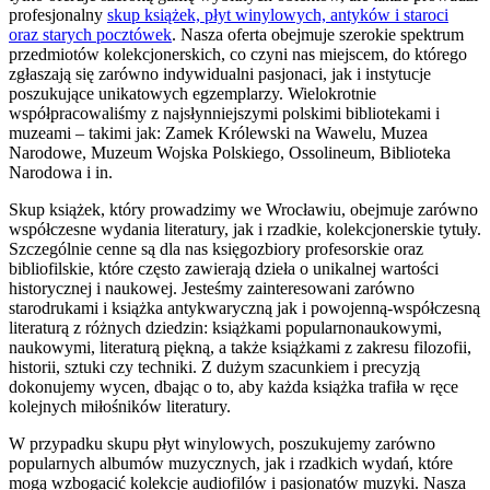
profesjonalny
skup książek, płyt winylowych, antyków i staroci
oraz starych pocztówek
. Nasza oferta obejmuje szerokie spektrum
przedmiotów kolekcjonerskich, co czyni nas miejscem, do którego
zgłaszają się zarówno indywidualni pasjonaci, jak i instytucje
poszukujące unikatowych egzemplarzy. Wielokrotnie
współpracowaliśmy z najsłynniejszymi polskimi bibliotekami i
muzeami – takimi jak: Zamek Królewski na Wawelu, Muzea
Narodowe, Muzeum Wojska Polskiego, Ossolineum, Biblioteka
Narodowa i in.
Skup książek, który prowadzimy we Wrocławiu, obejmuje zarówno
współczesne wydania literatury, jak i rzadkie, kolekcjonerskie tytuły.
Szczególnie cenne są dla nas księgozbiory profesorskie oraz
bibliofilskie, które często zawierają dzieła o unikalnej wartości
historycznej i naukowej. Jesteśmy zainteresowani zarówno
starodrukami i książka antykwaryczną jak i powojenną-współczesną
literaturą z różnych dziedzin: książkami popularnonaukowymi,
naukowymi, literaturą piękną, a także książkami z zakresu filozofii,
historii, sztuki czy techniki. Z dużym szacunkiem i precyzją
dokonujemy wycen, dbając o to, aby każda książka trafiła w ręce
kolejnych miłośników literatury.
W przypadku skupu płyt winylowych, poszukujemy zarówno
popularnych albumów muzycznych, jak i rzadkich wydań, które
mogą wzbogacić kolekcje audiofilów i pasjonatów muzyki. Nasza