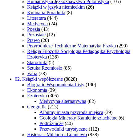
Humanistyka Jęzkoznawstwo Polonistyka
(105)
Książki w języku niemieckim
(26)
Kulinaria Poradniki
(8)
Literatura
(444)
Medycyna
(24)
Poezja
(43)
Pozostałe
(12)
Prawo
(20)
Przyrodnicze Techniczne Matematyka Fizyka
(290)
Religia Filozofia Socjologia Pedagogika Psychologia
Ezoteryka
(136)
Starodruki
(5)
Sztuka Rzemiosło
(85)
Varia
(28)
02. Książki współczesne
(8828)
Biografie Wspomnienia Listy
(190)
Ekonomia
(39)
Ezoteryka
(305)
Medycyna alternatywna
(82)
Geografia
(213)
Albumy miasta przyroda miejsca
(39)
Geologia Minerały Kamienie szlachetne
(6)
Podróżnicze
(40)
Przewodniki turystyczne
(112)
Historia - Militaria - Lotnictwo
(838)