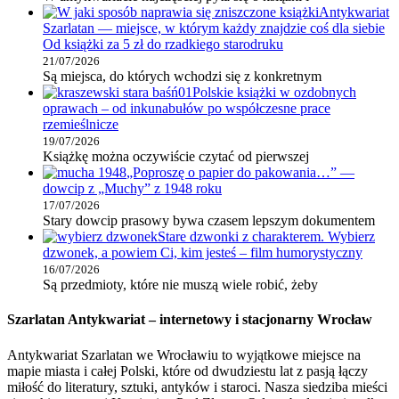
Antykwariat
Szarlatan — miejsce, w którym każdy znajdzie coś dla siebie
Od książki za 5 zł do rzadkiego starodruku
21/07/2026
Są miejsca, do których wchodzi się z konkretnym
Polskie książki w ozdobnych
oprawach – od inkunabułów po współczesne prace
rzemieślnicze
19/07/2026
Książkę można oczywiście czytać od pierwszej
„Poproszę o papier do pakowania…” —
dowcip z „Muchy” z 1948 roku
17/07/2026
Stary dowcip prasowy bywa czasem lepszym dokumentem
Stare dzwonki z charakterem. Wybierz
dzwonek, a powiem Ci, kim jesteś – film humorystyczny
16/07/2026
Są przedmioty, które nie muszą wiele robić, żeby
Szarlatan Antykwariat – internetowy i stacjonarny Wrocław
Antykwariat Szarlatan we Wrocławiu to wyjątkowe miejsce na
mapie miasta i całej Polski, które od dwudziestu lat z pasją łączy
miłość do literatury, sztuki, antyków i staroci. Nasza siedziba mieści