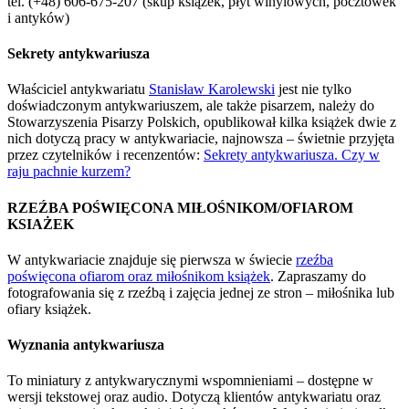
tel. (+48) 606-675-207 (skup książek, płyt winylowych, pocztówek
i antyków)
Sekrety antykwariusza
Właściciel antykwariatu
Stanisław Karolewski
jest nie tylko
doświadczonym antykwariuszem, ale także pisarzem, należy do
Stowarzyszenia Pisarzy Polskich, opublikował kilka książek dwie z
nich dotyczą pracy w antykwariacie, najnowsza – świetnie przyjęta
przez czytelników i recenzentów:
Sekrety antykwariusza. Czy w
raju pachnie kurzem?
RZEŹBA POŚWIĘCONA MIŁOŚNIKOM/OFIAROM
KSIAŻEK
W antykwariacie znajduje się pierwsza w świecie
rzeźba
poświęcona ofiarom oraz miłośnikom książek
. Zapraszamy do
fotografowania się z rzeźbą i zajęcia jednej ze stron – miłośnika lub
ofiary książek.
Wyznania antykwariusza
To miniatury z antykwarycznymi wspomnieniami – dostępne w
wersji tekstowej oraz audio. Dotyczą klientów antykwariatu oraz