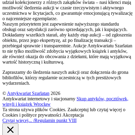
udział kolekcjonerzy z różnych zakątków świata – nasi klienci mają
możliwość śledzenia aukcji w czasie rzeczywistym i aktywnego
uczestnictwa w licytacjach, co gwarantuje emocjonującą rywalizację
o najcenniejsze egzemplarze.
Naszym priorytetem jest zapewnienie najwyższego standardu
obsługi oraz satysfakcji zarówno sprzedających, jak i kupujących.
Dokładamy wszelkich starań, aby każdy etap aukcji – od zgłoszenia
obiektu, przez jego ekspertyzę, aż po finalizację transakcji –
przebiegał sprawnie i transparentnie. Aukcje Antykwariatu Szarlatan
to nie tylko możliwość zdobycia wyjątkowych książek i antyków,
ale również okazja do obcowania z dziełami, które mają wyjątkową
wartość historyczną i kulturową.
Zapraszamy do śledzenia naszych aukcji oraz dołączenia do grona
bibliofilów, którzy regularnie uczestniczą w tych prestiżowych
wydarzeniach.
©
Antykwariat Szarlatan
2026
Antykwariat internetowy i stacjonarny
Skup antyków, pocztówek,
winyli i książek Wrocław
Ta strona używa plików Cookies. Zaakceptuj lub czytaj więcej o
Cookies i polityce prywatności
Akceptacja
Czytaj więcej... /Regulamin punkt VIII