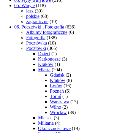
05. Płyty winylowe
(216)
05. Winyle
(118)
jazz
(30)
polskie
(68)
zagraniczne
(19)
06. Pocztówki i Fotografia
(636)
Albumy fotograficzne
(6)
Fotografia
(188)
Pocztówka
(10)
Pocztówki
(365)
Dzieci
(1)
Karkonosze
(3)
Kraków
(1)
Miasta
(204)
Gdańsk
(2)
Kraków
(8)
Lwów
(16)
Poznań
(6)
Toruń
(1)
Warszawa
(15)
Wilno
(2)
Wrocław
(39)
Miejsca
(3)
Militaria
(4)
Okolicznościowe
(19)