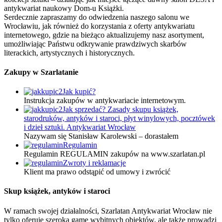
antykwariat naukowy Dom-u Książki.
Serdecznie zapraszamy do odwiedzenia naszego salonu we
Wrocławiu, jak również do korzystania z oferty antykwariatu
internetowego, gdzie na bieżąco aktualizujemy nasz asortyment,
umożliwiając Państwu odkrywanie prawdziwych skarbów
literackich, artystycznych i historycznych.
Zakupy w Szarlatanie
Jak kupić?
Instrukcja zakupów w antykwariacie internetowym.
Jak sprzedać? Zasady skupu książek,
starodruków, antyków i staroci, płyt winylowych, pocztówek
i dzieł sztuki. Antykwariat Wrocław
Nazywam się Stanisław Karolewski – dorastałem
Regulamin
Regulamin REGULAMIN zakupów na www.szarlatan.pl
Zwroty i reklamacje
Klient ma prawo odstąpić od umowy i zwrócić
Skup książek, antyków i staroci
W ramach swojej działalności, Szarlatan Antykwariat Wrocław nie
tylko oferuje szeroką gamę wybitnych obiektów, ale także prowadzi