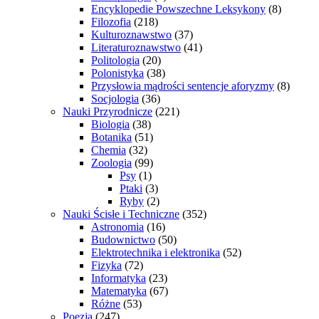
Encyklopedie Powszechne Leksykony
(8)
Filozofia
(218)
Kulturoznawstwo
(37)
Literaturoznawstwo
(41)
Politologia
(20)
Polonistyka
(38)
Przysłowia mądrości sentencje aforyzmy
(8)
Socjologia
(36)
Nauki Przyrodnicze
(221)
Biologia
(38)
Botanika
(51)
Chemia
(32)
Zoologia
(99)
Psy
(1)
Ptaki
(3)
Ryby
(2)
Nauki Ścisłe i Techniczne
(352)
Astronomia
(16)
Budownictwo
(50)
Elektrotechnika i elektronika
(52)
Fizyka
(72)
Informatyka
(23)
Matematyka
(67)
Różne
(53)
Poezja
(247)