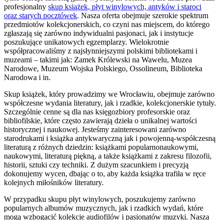
profesjonalny
skup książek, płyt winylowych, antyków i staroci
oraz starych pocztówek
. Nasza oferta obejmuje szerokie spektrum
przedmiotów kolekcjonerskich, co czyni nas miejscem, do którego
zgłaszają się zarówno indywidualni pasjonaci, jak i instytucje
poszukujące unikatowych egzemplarzy. Wielokrotnie
współpracowaliśmy z najsłynniejszymi polskimi bibliotekami i
muzeami – takimi jak: Zamek Królewski na Wawelu, Muzea
Narodowe, Muzeum Wojska Polskiego, Ossolineum, Biblioteka
Narodowa i in.
Skup książek, który prowadzimy we Wrocławiu, obejmuje zarówno
współczesne wydania literatury, jak i rzadkie, kolekcjonerskie tytuły.
Szczególnie cenne są dla nas księgozbiory profesorskie oraz
bibliofilskie, które często zawierają dzieła o unikalnej wartości
historycznej i naukowej. Jesteśmy zainteresowani zarówno
starodrukami i książka antykwaryczną jak i powojenną-współczesną
literaturą z różnych dziedzin: książkami popularnonaukowymi,
naukowymi, literaturą piękną, a także książkami z zakresu filozofii,
historii, sztuki czy techniki. Z dużym szacunkiem i precyzją
dokonujemy wycen, dbając o to, aby każda książka trafiła w ręce
kolejnych miłośników literatury.
W przypadku skupu płyt winylowych, poszukujemy zarówno
popularnych albumów muzycznych, jak i rzadkich wydań, które
mogą wzbogacić kolekcje audiofilów i pasjonatów muzyki. Nasza