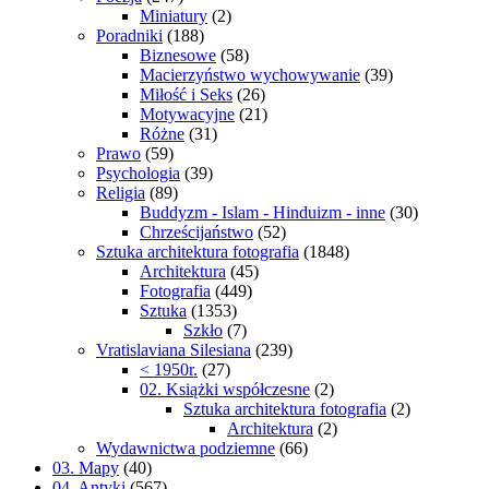
Miniatury
(2)
Poradniki
(188)
Biznesowe
(58)
Macierzyństwo wychowywanie
(39)
Miłość i Seks
(26)
Motywacyjne
(21)
Różne
(31)
Prawo
(59)
Psychologia
(39)
Religia
(89)
Buddyzm - Islam - Hinduizm - inne
(30)
Chrześcijaństwo
(52)
Sztuka architektura fotografia
(1848)
Architektura
(45)
Fotografia
(449)
Sztuka
(1353)
Szkło
(7)
Vratislaviana Silesiana
(239)
< 1950r.
(27)
02. Książki współczesne
(2)
Sztuka architektura fotografia
(2)
Architektura
(2)
Wydawnictwa podziemne
(66)
03. Mapy
(40)
04. Antyki
(567)