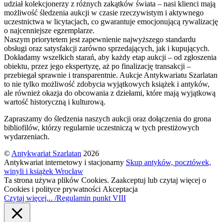
udział kolekcjonerzy z różnych zakątków świata – nasi klienci mają
możliwość śledzenia aukcji w czasie rzeczywistym i aktywnego
uczestnictwa w licytacjach, co gwarantuje emocjonującą rywalizację
o najcenniejsze egzemplarze.
Naszym priorytetem jest zapewnienie najwyższego standardu
obsługi oraz satysfakcji zarówno sprzedających, jak i kupujących.
Dokładamy wszelkich starań, aby każdy etap aukcji – od zgłoszenia
obiektu, przez jego ekspertyzę, aż po finalizację transakcji –
przebiegał sprawnie i transparentnie. Aukcje Antykwariatu Szarlatan
to nie tylko możliwość zdobycia wyjątkowych książek i antyków,
ale również okazja do obcowania z dziełami, które mają wyjątkową
wartość historyczną i kulturową.
Zapraszamy do śledzenia naszych aukcji oraz dołączenia do grona
bibliofilów, którzy regularnie uczestniczą w tych prestiżowych
wydarzeniach.
©
Antykwariat Szarlatan
2026
Antykwariat internetowy i stacjonarny
Skup antyków, pocztówek,
winyli i książek Wrocław
Ta strona używa plików Cookies. Zaakceptuj lub czytaj więcej o
Cookies i polityce prywatności
Akceptacja
Czytaj więcej... /Regulamin punkt VIII