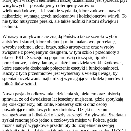
Kolejnym ważnym elementem naszej działalności jest sprzedaż płyt
winylowych – poszukujemy i oferujemy zarówno
wielkonakładowe, jak i rzadkie wydania, które zadowolą nawet
najbardziej wymagających melomanów i kolekcjonerów winyli. To
nie tylko muzyczne perełki, ale także nośniki historii dźwięku i
techniki.
W naszym antykwariacie znajdą Państwo także szeroki wybór
antyków i staroci, które obejmują m.in. malarstwo, porcelanę,
wyroby srebrne i złote, brązy, szkło artystyczne oraz wyroby
związane z powojennym designem, w tym szkło i przedmioty z
okresu PRL. Szczególną popularnością cieszą się figurki
porcelanowe, patery, lampy, a także inne dzieła sztuki użytkowej,
które stanowią doskonałe połączenie estetyki i funkcjonalności.
Każdy z tych przedmiotów jest wybierany z wielką uwagą, by
spełniać oczekiwania najbardziej wymagających kolekcjonerów i
miłośników sztuki.
Nasza pasja do odkrywania i dzielenia się pięknem oraz historią
sprawia, że od dwudziestu lat jesteśmy miejscem, gdzie spotykają
się kolekcjonerzy, bibliofile, koneserzy sztuki oraz osoby
poszukujące unikatowych przedmiotów. Dzięki naszemu
zaangażowaniu i dbałości o każdy szczegół, Antykwariat Szarlatan
zyskał renomę jako jedno z czołowych miejsc w Polsce, gdzie
można nabyć wyjątkowe przedmioty do uzupełnienia swojej
kolekcji sztuki – działając jak miejsce łączące dawny salon DESA i