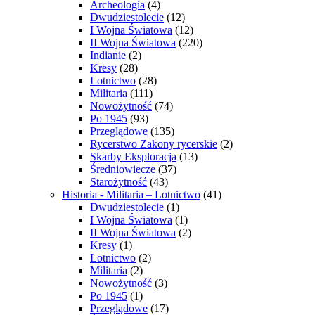
Archeologia
(4)
Dwudziestolecie
(12)
I Wojna Światowa
(12)
II Wojna Światowa
(220)
Indianie
(2)
Kresy
(28)
Lotnictwo
(28)
Militaria
(111)
Nowożytność
(74)
Po 1945
(93)
Przeglądowe
(135)
Rycerstwo Zakony rycerskie
(2)
Skarby Eksploracja
(13)
Średniowiecze
(37)
Starożytność
(43)
Historia - Militaria – Lotnictwo
(41)
Dwudziestolecie
(1)
I Wojna Światowa
(1)
II Wojna Światowa
(2)
Kresy
(1)
Lotnictwo
(2)
Militaria
(2)
Nowożytność
(3)
Po 1945
(1)
Przeglądowe
(17)