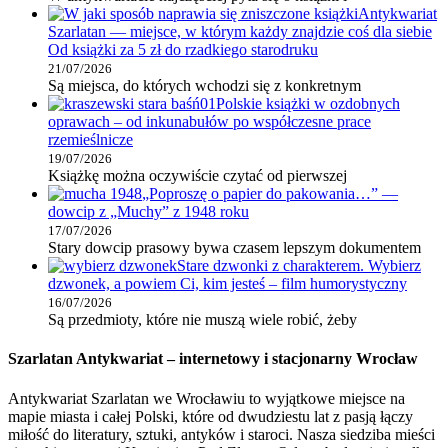
Antykwariat
Szarlatan — miejsce, w którym każdy znajdzie coś dla siebie
Od książki za 5 zł do rzadkiego starodruku
21/07/2026
Są miejsca, do których wchodzi się z konkretnym
Polskie książki w ozdobnych
oprawach – od inkunabułów po współczesne prace
rzemieślnicze
19/07/2026
Książkę można oczywiście czytać od pierwszej
„Poproszę o papier do pakowania…” —
dowcip z „Muchy” z 1948 roku
17/07/2026
Stary dowcip prasowy bywa czasem lepszym dokumentem
Stare dzwonki z charakterem. Wybierz
dzwonek, a powiem Ci, kim jesteś – film humorystyczny
16/07/2026
Są przedmioty, które nie muszą wiele robić, żeby
Szarlatan Antykwariat – internetowy i stacjonarny Wrocław
Antykwariat Szarlatan we Wrocławiu to wyjątkowe miejsce na
mapie miasta i całej Polski, które od dwudziestu lat z pasją łączy
miłość do literatury, sztuki, antyków i staroci. Nasza siedziba mieści