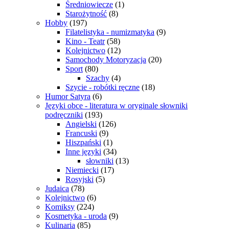
Średniowiecze
(1)
Starożytność
(8)
Hobby
(197)
Filatelistyka - numizmatyka
(9)
Kino - Teatr
(58)
Kolejnictwo
(12)
Samochody Motoryzacja
(20)
Sport
(80)
Szachy
(4)
Szycie - robótki ręczne
(18)
Humor Satyra
(6)
Języki obce - literatura w oryginale słowniki
podręczniki
(193)
Angielski
(126)
Francuski
(9)
Hiszpański
(1)
Inne języki
(34)
słowniki
(13)
Niemiecki
(17)
Rosyjski
(5)
Judaica
(78)
Kolejnictwo
(6)
Komiksy
(224)
Kosmetyka - uroda
(9)
Kulinaria
(85)