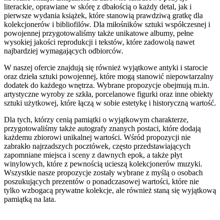
literackie, oprawiane w skórę z dbałością o każdy detal, jak i
pierwsze wydania książek, które stanowią prawdziwą gratkę dla
kolekcjonerów i bibliofilów. Dla miłośników sztuki współczesnej i
powojennej przygotowaliśmy także unikatowe albumy, pełne
wysokiej jakości reprodukcji i tekstów, które zadowolą nawet
najbardziej wymagających odbiorców.
W naszej ofercie znajdują się również wyjątkowe antyki i starocie
oraz dzieła sztuki powojennej, które mogą stanowić niepowtarzalny
dodatek do każdego wnętrza. Wybrane propozycje obejmują m.in.
artystyczne wyroby ze szkła, porcelanowe figurki oraz inne obiekty
sztuki użytkowej, które łączą w sobie estetykę i historyczną wartość.
Dla tych, którzy cenią pamiątki o wyjątkowym charakterze,
przygotowaliśmy także autografy znanych postaci, które dodają
każdemu zbiorowi unikalnej wartości. Wśród propozycji nie
zabrakło najrzadszych pocztówek, często przedstawiających
zapomniane miejsca i sceny z dawnych epok, a także płyt
winylowych, które z pewnością ucieszą kolekcjonerów muzyki.
Wszystkie nasze propozycje zostały wybrane z myślą o osobach
poszukujących prezentów o ponadczasowej wartości, które nie
tylko wzbogacą prywatne kolekcje, ale również staną się wyjątkową
pamiątką na lata.