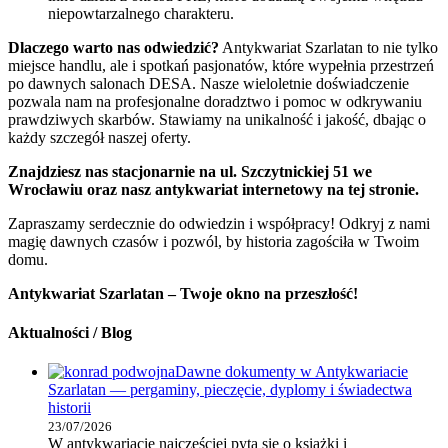
niepowtarzalnego charakteru.
Dlaczego warto nas odwiedzić?
Antykwariat Szarlatan to nie tylko
miejsce handlu, ale i spotkań pasjonatów, które wypełnia przestrzeń
po dawnych salonach DESA. Nasze wieloletnie doświadczenie
pozwala nam na profesjonalne doradztwo i pomoc w odkrywaniu
prawdziwych skarbów. Stawiamy na unikalność i jakość, dbając o
każdy szczegół naszej oferty.
Znajdziesz nas stacjonarnie na ul. Szczytnickiej 51 we
Wrocławiu oraz nasz antykwariat internetowy na tej stronie.
Zapraszamy serdecznie do odwiedzin i współpracy! Odkryj z nami
magię dawnych czasów i pozwól, by historia zagościła w Twoim
domu.
Antykwariat Szarlatan – Twoje okno na przeszłość!
Aktualności / Blog
Dawne dokumenty w Antykwariacie
Szarlatan — pergaminy, pieczęcie, dyplomy i świadectwa
historii
23/07/2026
W antykwariacie najczęściej pyta się o książki i