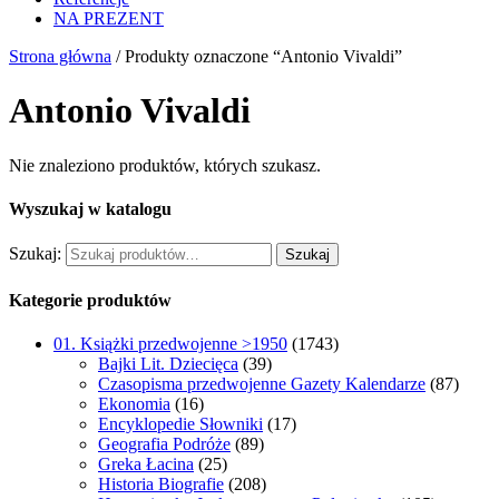
NA PREZENT
Strona główna
/ Produkty oznaczone “Antonio Vivaldi”
Antonio Vivaldi
Nie znaleziono produktów, których szukasz.
Wyszukaj w katalogu
Szukaj:
Szukaj
Kategorie produktów
01. Książki przedwojenne >1950
(1743)
Bajki Lit. Dziecięca
(39)
Czasopisma przedwojenne Gazety Kalendarze
(87)
Ekonomia
(16)
Encyklopedie Słowniki
(17)
Geografia Podróże
(89)
Greka Łacina
(25)
Historia Biografie
(208)