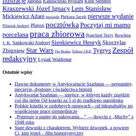
ilustracje
Japonia
Kapuściński Ryszard
King Stephen
Kraszewski Józef Ignacy
Lem Stanisław
pierwsze wydanie
Mickiewicz Adam
Piekara Jacek
mosiądz
pocztówka
Poczytaj mi mamo
Platon
Pilipiuk Andrzej
praca zbiorowa
porcelana
Pratchett Terry
Rowling
Sienkiewicz Henryk
Skoczylas
Sapkowski Andrzej
J. K.
Zespół
Star Wars
Tygrys
Zbigniew
The Beatles
Tolkien J.R.R.
redakcyjny
Łysiak Waldemar
Ostatnie wpisy
Dawne dokumenty w Antykwariacie Szarlatan — pergaminy,
pieczęcie, dyplomy i świadectwa historii
Antykwariat Szarlatan — miejsce, w którym każdy znajdzie
coś dla siebie Od książki za 5 zł do rzadkiego starodruku
Polskie książki w ozdobnych oprawach – od inkunabułów po
współczesne prace rzemieślnicze
„Poproszę o papier do pakowania…” — dowcip z „Muchy” z
1948 roku
Stare dzwonki z charakterem. Wybierz dzwonek, a powiem
Ci, kim jesteś – film humorystyczny