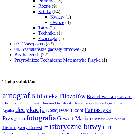
Portrety
(15)
Różne
(9)
Sztuka
(64)
Kwiaty
(1)
Owoce
(3)
Tatry
(1)
Technika
(1)
Zwierzęta
(1)
07. Czasopismo
(82)
08. Szarlatańskie gadżety firmowe
(2)
Bez kategorii
(22)
Przyrodnicze Techniczne Matematyka Fizyka
(1)
Tagi produktów
autograf
Biblioteka Filozofów
Ceram
Brzechwa Jan
Child Lee
Chmielewska Joanna
Christie
Chmielewski Henryk Jerzy
Christie Agata
dedykacja
Fantastyka
Dostojewski Fiodor
Agatha
fotografia
Przygoda
Gewert Marian
Gombrowicz Witold
Historyczne bitwy
i in.
Hemingway Ernest