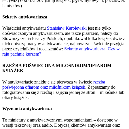
tel. (+48) 606-675-207 (skup książek, płyt winylowych, pocztówek
i antyków)
Sekrety antykwariusza
Właściciel antykwariatu
Stanisław Karolewski
jest nie tylko
doświadczonym antykwariuszem, ale także pisarzem, należy do
Stowarzyszenia Pisarzy Polskich, opublikował kilka książek dwie z
nich dotyczą pracy w antykwariacie, najnowsza – świetnie przyjęta
przez czytelników i recenzentów:
Sekrety antykwariusza. Czy w
raju pachnie kurzem?
RZEŹBA POŚWIĘCONA MIŁOŚNIKOM/OFIAROM
KSIAŻEK
W antykwariacie znajduje się pierwsza w świecie
rzeźba
poświęcona ofiarom oraz miłośnikom książek
. Zapraszamy do
fotografowania się z rzeźbą i zajęcia jednej ze stron – miłośnika lub
ofiary książek.
Wyznania antykwariusza
To miniatury z antykwarycznymi wspomnieniami – dostępne w
wersji tekstowej oraz audio. Dotyczą klientów antykwariatu oraz