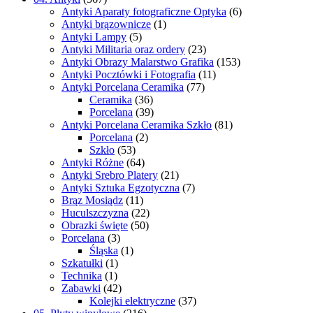
Antyki Aparaty fotograficzne Optyka
(6)
Antyki brązownicze
(1)
Antyki Lampy
(5)
Antyki Militaria oraz ordery
(23)
Antyki Obrazy Malarstwo Grafika
(153)
Antyki Pocztówki i Fotografia
(11)
Antyki Porcelana Ceramika
(77)
Ceramika
(36)
Porcelana
(39)
Antyki Porcelana Ceramika Szkło
(81)
Porcelana
(2)
Szkło
(53)
Antyki Różne
(64)
Antyki Srebro Platery
(21)
Antyki Sztuka Egzotyczna
(7)
Brąz Mosiądz
(11)
Huculszczyzna
(22)
Obrazki święte
(50)
Porcelana
(3)
Śląska
(1)
Szkatułki
(1)
Technika
(1)
Zabawki
(42)
Kolejki elektryczne
(37)