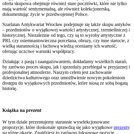
oferta skupowa obejmuje również stare pocztówki, które nie tylko
mają wartość sentymentalną, ale również kolekcjonerską,
dokumentując życie w przedwojennej Polsce.
Szarlatan Antykwariat Wrocław podejmuje się także skupu antyków
– przedmiotów o wyjątkowej wartości artystycznej, rzemieślniczej i
historycznej. Niezależnie od tego, czy są to wyroby artystyczne z
PRL czy osiemnastowieczna porcelana, obrazy, czy inne starocie, z
wielką starannością i fachową wiedzą oceniamy ich wartość,
oferując uczciwe warunki współpracy.
Działając z pasją i zaangażowaniem, dokładamy wszelkich starań,
by zarówno proces skupu, jak i sprzedaży przebiegał w przyjaznej i
profesjonalnej atmosferze. Naszym celem jest zachowanie
dziedzictwa kulturowego oraz umożliwienie nowym pokoleniom
dostępu do wyjątkowych przedmiotów, które niosą ze sobą bogatą
historię.
Książka na prezent
W tym dziale prezentujemy starannie wyselekcjonowane
propozycje, które doskonale sprawdzą się jako wyjątkowe
prezenty
na różne okazje. Znajdziesz tu zarówno luksusowe pozycje