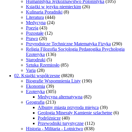
Humanistyka Jęzkoznawstwo Polonistyka
(105)
Książki w języku niemieckim
(26)
Kulinaria Poradniki
(8)
Literatura
(444)
Medycyna
(24)
Poezja
(43)
Pozostałe
(12)
Prawo
(20)
Przyrodnicze Techniczne Matematyka Fizyka
(290)
Religia Filozofia Socjologia Pedagogika Psychologia
Ezoteryka
(136)
Starodruki
(5)
Sztuka Rzemiosło
(85)
Varia
(28)
02. Książki współczesne
(8828)
Biografie Wspomnienia Listy
(190)
Ekonomia
(39)
Ezoteryka
(305)
Medycyna alternatywna
(82)
Geografia
(213)
Albumy miasta przyroda miejsca
(39)
Geologia Minerały Kamienie szlachetne
(6)
Podróżnicze
(40)
Przewodniki turystyczne
(112)
Historia - Militaria - Lotnictwo
(838)