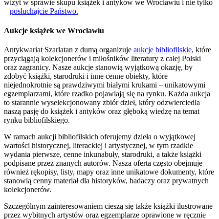
wizyt w sprawie skupu książek i antyków we Wrocławiu i nie tylko
–
posłuchajcie Państwo.
Aukcje książek we Wrocławiu
Antykwariat Szarlatan z dumą organizuje
aukcje bibliofilskie
, które
przyciągają kolekcjonerów i miłośników literatury z całej Polski
oraz zagranicy. Nasze aukcje stanowią wyjątkową okazję, by
zdobyć książki, starodruki i inne cenne obiekty, które
niejednokrotnie są prawdziwymi białymi krukami – unikatowymi
egzemplarzami, które rzadko pojawiają się na rynku. Każda aukcja
to starannie wyselekcjonowany zbiór dzieł, który odzwierciedla
naszą pasję do książek i antyków oraz głęboką wiedzę na temat
rynku bibliofilskiego.
W ramach aukcji bibliofilskich oferujemy dzieła o wyjątkowej
wartości historycznej, literackiej i artystycznej, w tym rzadkie
wydania pierwsze, cenne inkunabuły, starodruki, a także książki
podpisane przez znanych autorów. Nasza oferta często obejmuje
również rękopisy, listy, mapy oraz inne unikatowe dokumenty, które
stanowią cenny materiał dla historyków, badaczy oraz prywatnych
kolekcjonerów.
Szczególnym zainteresowaniem cieszą się także książki ilustrowane
przez wybitnych artystów oraz egzemplarze oprawione w ręcznie