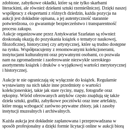
zdobione, zabytkowe okładki, które są nie tylko skarbami
literackimi, ale również dziełami sztuki rzemieślniczej. Dzięki naszej
współpracy z ekspertami z różnych dziedzin, każda pozycja na
aukcji jest dokładnie opisana, a jej autentyczność starannie
potwierdzona, co gwarantuje bezpieczeństwo i transparentność
procesu zakupu.
Aukcje organizowane przez Antykwariat Szarlatan są również
doskonałą okazją do pozyskania książek o tematyce naukowej,
filozoficznej, historycznej czy artystycznej, które są trudno dostępne
na rynku. Współpracujemy z renomowanymi kolekcjonerami,
instytucjami kulturalnymi oraz prywatnymi osobami, co pozwala
nam na zgromadzenie i zaoferowanie niezwykle szerokiego
asortymentu książek i druków o wyjątkowej wartości merytorycznej
i historycznej.
Aukcje te nie ograniczają się wyłącznie do książek. Regularnie
wystawiamy na nich także inne przedmioty o wartości
kolekcjonerskiej, takie jak stare ryciny, mapy, fotografie oraz
rękopisy. Wśród oferowanych antyków często znajdują się także
dzieła sztuki, grafiki, zabytkowe pocztówki oraz inne artefakty,
które mogą wzbogacić zarówno prywatne zbiory, jak i zasoby
instytucji muzealnych i archiwalnych.
Każda aukcja jest dokładnie zaplanowana i przeprowadzana w
sposób profesjonalny a dzięki formie licytacji online w aukcji biorą