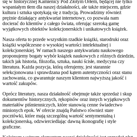
się w historycznej Kamienicy Pod Złotym Orłem, będącej nie tylko
wspaniałym tłem dla naszej działalności, ale także miejscem, gdzie
kultura i sztuka spotykają się z tradycją. Prowadzimy również
prężnie działający antykwariat internetowy, co pozwala nam
docierać do klientów z całego świata, oferując szeroką gamę
wyjątkowych obiektów kolekcjonerskich i unikatowych książek.
Nasza oferta to przede wszystkim rzadkie książki, starodruki oraz
książki współczesne o wysokiej wartości intelektualnej i
kolekcjonerskiej. W ramach naszego antykwariatu naukowego
proponujemy bogaty wybór książek naukowych z różnych dziedzin,
takich jak historia, filozofia, sztuka, nauki ścisłe, medycyna czy
literatura. Każda pozycja, którą oferujemy, jest starannie
selekcjonowana i sprawdzana pod kątem autentyczności oraz stanu
zachowania, co gwarantuje naszym klientom najwyższą jakość i
wartość zakupów.
Oprócz literatury, nasza działalność obejmuje także sprzedaż i skup
dokumentów historycznych, rękopisów oraz innych wyjątkowych
materiałów piśmienniczych, które stanowią cenne świadectwo
minionych epok. W ofercie znajdą Państwo również stare
pocztówki, które mają szczególną wartość sentymentalną i
kolekcjonerską, odzwierciedlając dawną ikonografię i style
graficzne.