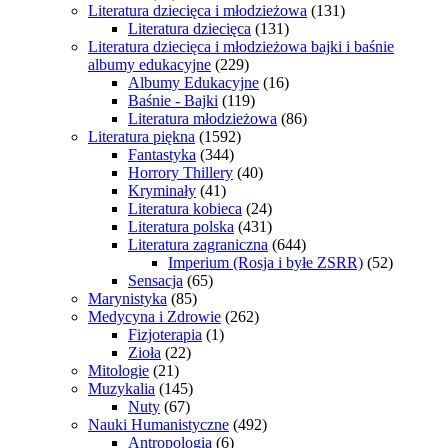
Literatura dziecięca i młodzieżowa
(131)
Literatura dziecięca
(131)
Literatura dziecięca i młodzieżowa bajki i baśnie
albumy edukacyjne
(229)
Albumy Edukacyjne
(16)
Baśnie - Bajki
(119)
Literatura młodzieżowa
(86)
Literatura piękna
(1592)
Fantastyka
(344)
Horrory Thillery
(40)
Kryminały
(41)
Literatura kobieca
(24)
Literatura polska
(431)
Literatura zagraniczna
(644)
Imperium (Rosja i byłe ZSRR)
(52)
Sensacja
(65)
Marynistyka
(85)
Medycyna i Zdrowie
(262)
Fizjoterapia
(1)
Zioła
(22)
Mitologie
(21)
Muzykalia
(145)
Nuty
(67)
Nauki Humanistyczne
(492)
Antropologia
(6)