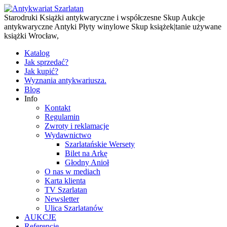
Starodruki Książki antykwaryczne i współczesne Skup Aukcje
antykwaryczne Antyki Płyty winylowe Skup książek|tanie używane
książki Wrocław,
Katalog
Jak sprzedać?
Jak kupić?
Wyznania antykwariusza.
Blog
Info
Kontakt
Regulamin
Zwroty i reklamacje
Wydawnictwo
Szarlatańskie Wersety
Bilet na Arkę
Głodny Anioł
O nas w mediach
Karta klienta
TV Szarlatan
Newsletter
Ulica Szarlatanów
AUKCJE
Referencje