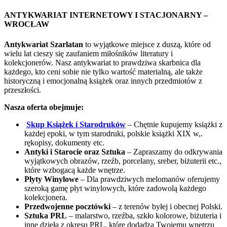
ANTYKWARIAT INTERNETOWY I STACJONARNY –
WROCŁAW
Antykwariat Szarlatan
to wyjątkowe miejsce z duszą, które od
wielu lat cieszy się zaufaniem miłośników literatury i
kolekcjonerów. Nasz antykwariat to prawdziwa skarbnica dla
każdego, kto ceni sobie nie tylko wartość materialną, ale także
historyczną i emocjonalną książek oraz innych przedmiotów z
przeszłości.
Nasza oferta obejmuje:
Skup Książek i Starodruków
– Chętnie kupujemy książki z
każdej epoki, w tym starodruki, polskie książki XIX w,.
rękopisy, dokumenty etc.
Antyki i Starocie oraz Sztuka
– Zapraszamy do odkrywania
wyjątkowych obrazów, rzeźb, porcelany, sreber, biżuterii etc.,
które wzbogacą każde wnętrze.
Płyty Winylowe
– Dla prawdziwych melomanów oferujemy
szeroką gamę płyt winylowych, które zadowolą każdego
kolekcjonera.
Przedwojenne pocztówki
– z terenów byłej i obecnej Polski.
Sztuka PRL
– malarstwo, rzeźba, szkło kolorowe, biżuteria i
inne dzieła z okresu PRL, które dodadzą Twojemu wnętrzu