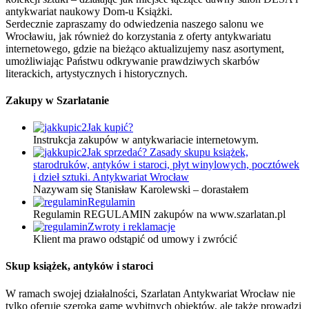
antykwariat naukowy Dom-u Książki.
Serdecznie zapraszamy do odwiedzenia naszego salonu we
Wrocławiu, jak również do korzystania z oferty antykwariatu
internetowego, gdzie na bieżąco aktualizujemy nasz asortyment,
umożliwiając Państwu odkrywanie prawdziwych skarbów
literackich, artystycznych i historycznych.
Zakupy w Szarlatanie
Jak kupić?
Instrukcja zakupów w antykwariacie internetowym.
Jak sprzedać? Zasady skupu książek,
starodruków, antyków i staroci, płyt winylowych, pocztówek
i dzieł sztuki. Antykwariat Wrocław
Nazywam się Stanisław Karolewski – dorastałem
Regulamin
Regulamin REGULAMIN zakupów na www.szarlatan.pl
Zwroty i reklamacje
Klient ma prawo odstąpić od umowy i zwrócić
Skup książek, antyków i staroci
W ramach swojej działalności, Szarlatan Antykwariat Wrocław nie
tylko oferuje szeroką gamę wybitnych obiektów, ale także prowadzi