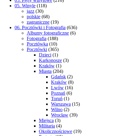
05. Płyty winylowe
(216)
05. Winyle
(118)
jazz
(30)
polskie
(68)
zagraniczne
(19)
06. Pocztówki i Fotografia
(636)
Albumy fotograficzne
(6)
Fotografia
(188)
Pocztówka
(10)
Pocztówki
(365)
Dzieci
(1)
Karkonosze
(3)
Kraków
(1)
Miasta
(204)
Gdańsk
(2)
Kraków
(8)
Lwów
(16)
Poznań
(6)
Toruń
(1)
Warszawa
(15)
Wilno
(2)
Wrocław
(39)
Miejsca
(3)
Militaria
(4)
Okolicznościowe
(19)