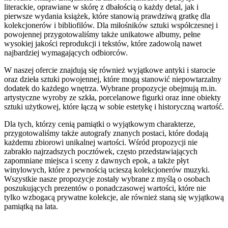
literackie, oprawiane w skórę z dbałością o każdy detal, jak i
pierwsze wydania książek, które stanowią prawdziwą gratkę dla
kolekcjonerów i bibliofilów. Dla miłośników sztuki współczesnej i
powojennej przygotowaliśmy także unikatowe albumy, pełne
wysokiej jakości reprodukcji i tekstów, które zadowolą nawet
najbardziej wymagających odbiorców.
W naszej ofercie znajdują się również wyjątkowe antyki i starocie
oraz dzieła sztuki powojennej, które mogą stanowić niepowtarzalny
dodatek do każdego wnętrza. Wybrane propozycje obejmują m.in.
artystyczne wyroby ze szkła, porcelanowe figurki oraz inne obiekty
sztuki użytkowej, które łączą w sobie estetykę i historyczną wartość.
Dla tych, którzy cenią pamiątki o wyjątkowym charakterze,
przygotowaliśmy także autografy znanych postaci, które dodają
każdemu zbiorowi unikalnej wartości. Wśród propozycji nie
zabrakło najrzadszych pocztówek, często przedstawiających
zapomniane miejsca i sceny z dawnych epok, a także płyt
winylowych, które z pewnością ucieszą kolekcjonerów muzyki.
Wszystkie nasze propozycje zostały wybrane z myślą o osobach
poszukujących prezentów o ponadczasowej wartości, które nie
tylko wzbogacą prywatne kolekcje, ale również staną się wyjątkową
pamiątką na lata.