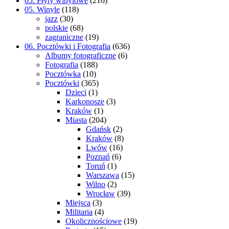
05. Płyty winylowe
(216)
05. Winyle
(118)
jazz
(30)
polskie
(68)
zagraniczne
(19)
06. Pocztówki i Fotografia
(636)
Albumy fotograficzne
(6)
Fotografia
(188)
Pocztówka
(10)
Pocztówki
(365)
Dzieci
(1)
Karkonosze
(3)
Kraków
(1)
Miasta
(204)
Gdańsk
(2)
Kraków
(8)
Lwów
(16)
Poznań
(6)
Toruń
(1)
Warszawa
(15)
Wilno
(2)
Wrocław
(39)
Miejsca
(3)
Militaria
(4)
Okolicznościowe
(19)