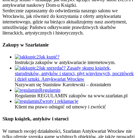
antykwariat naukowy Dom-u Książki.
Serdecznie zapraszamy do odwiedzenia naszego salonu we
Wrocławiu, jak również do korzystania z oferty antykwariatu
internetowego, gdzie na bieżąco aktualizujemy nasz asortyment,
umożliwiając Państwu odkrywanie prawdziwych skarbów
literackich, artystycznych i historycznych.
Zakupy w Szarlatanie
Jak kupić?
Instrukcja zakupów w antykwariacie internetowym.
Jak sprzedać? Zasady skupu książek,
starodruków, antyków i staroci, płyt winylowych, pocztówek
i dzieł sztuki. Antykwariat Wrocław
Nazywam się Stanisław Karolewski – dorastałem
Regulamin
Regulamin REGULAMIN zakupów na www.szarlatan.pl
Zwroty i reklamacje
Klient ma prawo odstąpić od umowy i zwrócić
Skup książek, antyków i staroci
W ramach swojej działalności, Szarlatan Antykwariat Wrocław nie
tylko oferuje szeroką gamę wybitnych obiektów, ale także prowadzi