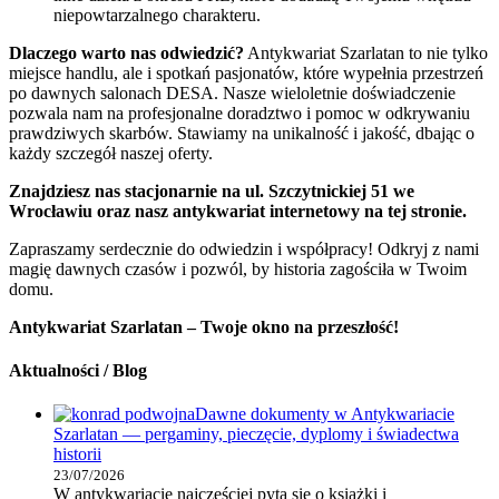
niepowtarzalnego charakteru.
Dlaczego warto nas odwiedzić?
Antykwariat Szarlatan to nie tylko
miejsce handlu, ale i spotkań pasjonatów, które wypełnia przestrzeń
po dawnych salonach DESA. Nasze wieloletnie doświadczenie
pozwala nam na profesjonalne doradztwo i pomoc w odkrywaniu
prawdziwych skarbów. Stawiamy na unikalność i jakość, dbając o
każdy szczegół naszej oferty.
Znajdziesz nas stacjonarnie na ul. Szczytnickiej 51 we
Wrocławiu oraz nasz antykwariat internetowy na tej stronie.
Zapraszamy serdecznie do odwiedzin i współpracy! Odkryj z nami
magię dawnych czasów i pozwól, by historia zagościła w Twoim
domu.
Antykwariat Szarlatan – Twoje okno na przeszłość!
Aktualności / Blog
Dawne dokumenty w Antykwariacie
Szarlatan — pergaminy, pieczęcie, dyplomy i świadectwa
historii
23/07/2026
W antykwariacie najczęściej pyta się o książki i