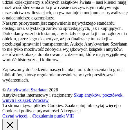
udział kolekcjonerzy z różnych zakątków świata – nasi klienci mają
możliwość śledzenia aukcji w czasie rzeczywistym i aktywnego
uczestnictwa w licytacjach, co gwarantuje emocjonującą rywalizację
o najcenniejsze egzemplarze.
Naszym priorytetem jest zapewnienie najwyższego standardu
obsługi oraz satysfakcji zarówno sprzedających, jak i kupujących.
Dokładamy wszelkich starań, aby każdy etap aukcji – od zgłoszenia
obiektu, przez jego ekspertyzę, aż po finalizację transakcji –
przebiegał sprawnie i transparentnie. Aukcje Antykwariatu Szarlatan
to nie tylko możliwość zdobycia wyjątkowych książek i antyków,
ale również okazja do obcowania z dziełami, które mają wyjątkową
wartość historyczną i kulturową.
Zapraszamy do śledzenia naszych aukcji oraz dołączenia do grona
bibliofilów, którzy regularnie uczestniczą w tych prestiżowych
wydarzeniach.
©
Antykwariat Szarlatan
2026
Antykwariat internetowy i stacjonarny
Skup antyków, pocztówek,
winyli i książek Wrocław
Ta strona używa plików Cookies. Zaakceptuj lub czytaj więcej o
Cookies i polityce prywatności
Akceptacja
Czytaj więcej... /Regulamin punkt VIII