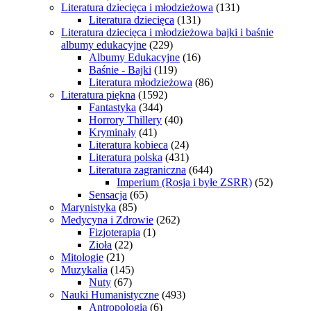
Literatura dziecięca i młodzieżowa
(131)
Literatura dziecięca
(131)
Literatura dziecięca i młodzieżowa bajki i baśnie
albumy edukacyjne
(229)
Albumy Edukacyjne
(16)
Baśnie - Bajki
(119)
Literatura młodzieżowa
(86)
Literatura piękna
(1592)
Fantastyka
(344)
Horrory Thillery
(40)
Kryminały
(41)
Literatura kobieca
(24)
Literatura polska
(431)
Literatura zagraniczna
(644)
Imperium (Rosja i byłe ZSRR)
(52)
Sensacja
(65)
Marynistyka
(85)
Medycyna i Zdrowie
(262)
Fizjoterapia
(1)
Zioła
(22)
Mitologie
(21)
Muzykalia
(145)
Nuty
(67)
Nauki Humanistyczne
(493)
Antropologia
(6)