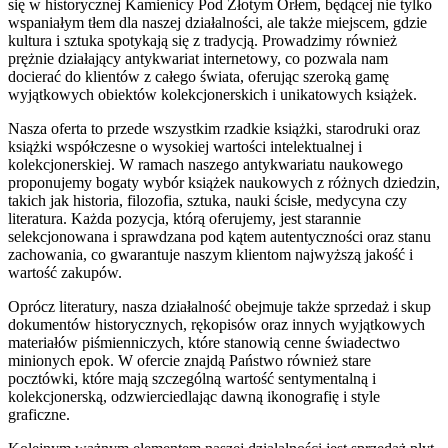
się w historycznej Kamienicy Pod Złotym Orłem, będącej nie tylko
wspaniałym tłem dla naszej działalności, ale także miejscem, gdzie
kultura i sztuka spotykają się z tradycją. Prowadzimy również
prężnie działający antykwariat internetowy, co pozwala nam
docierać do klientów z całego świata, oferując szeroką gamę
wyjątkowych obiektów kolekcjonerskich i unikatowych książek.
Nasza oferta to przede wszystkim rzadkie książki, starodruki oraz
książki współczesne o wysokiej wartości intelektualnej i
kolekcjonerskiej. W ramach naszego antykwariatu naukowego
proponujemy bogaty wybór książek naukowych z różnych dziedzin,
takich jak historia, filozofia, sztuka, nauki ścisłe, medycyna czy
literatura. Każda pozycja, którą oferujemy, jest starannie
selekcjonowana i sprawdzana pod kątem autentyczności oraz stanu
zachowania, co gwarantuje naszym klientom najwyższą jakość i
wartość zakupów.
Oprócz literatury, nasza działalność obejmuje także sprzedaż i skup
dokumentów historycznych, rękopisów oraz innych wyjątkowych
materiałów piśmienniczych, które stanowią cenne świadectwo
minionych epok. W ofercie znajdą Państwo również stare
pocztówki, które mają szczególną wartość sentymentalną i
kolekcjonerską, odzwierciedlając dawną ikonografię i style
graficzne.