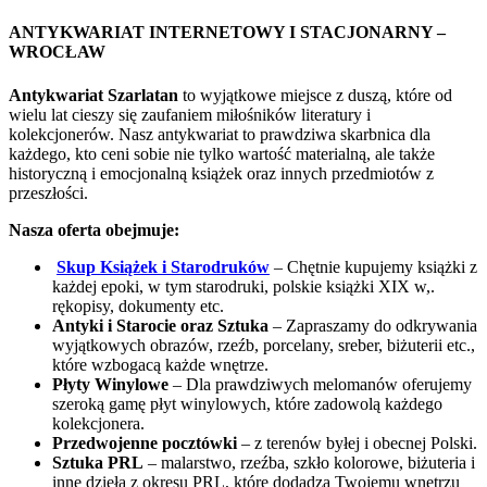
ANTYKWARIAT INTERNETOWY I STACJONARNY –
WROCŁAW
Antykwariat Szarlatan
to wyjątkowe miejsce z duszą, które od
wielu lat cieszy się zaufaniem miłośników literatury i
kolekcjonerów. Nasz antykwariat to prawdziwa skarbnica dla
każdego, kto ceni sobie nie tylko wartość materialną, ale także
historyczną i emocjonalną książek oraz innych przedmiotów z
przeszłości.
Nasza oferta obejmuje:
Skup Książek i Starodruków
– Chętnie kupujemy książki z
każdej epoki, w tym starodruki, polskie książki XIX w,.
rękopisy, dokumenty etc.
Antyki i Starocie oraz Sztuka
– Zapraszamy do odkrywania
wyjątkowych obrazów, rzeźb, porcelany, sreber, biżuterii etc.,
które wzbogacą każde wnętrze.
Płyty Winylowe
– Dla prawdziwych melomanów oferujemy
szeroką gamę płyt winylowych, które zadowolą każdego
kolekcjonera.
Przedwojenne pocztówki
– z terenów byłej i obecnej Polski.
Sztuka PRL
– malarstwo, rzeźba, szkło kolorowe, biżuteria i
inne dzieła z okresu PRL, które dodadzą Twojemu wnętrzu