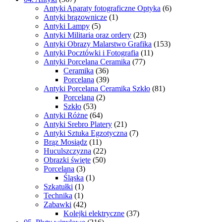
Antyki Aparaty fotograficzne Optyka
(6)
Antyki brązownicze
(1)
Antyki Lampy
(5)
Antyki Militaria oraz ordery
(23)
Antyki Obrazy Malarstwo Grafika
(153)
Antyki Pocztówki i Fotografia
(11)
Antyki Porcelana Ceramika
(77)
Ceramika
(36)
Porcelana
(39)
Antyki Porcelana Ceramika Szkło
(81)
Porcelana
(2)
Szkło
(53)
Antyki Różne
(64)
Antyki Srebro Platery
(21)
Antyki Sztuka Egzotyczna
(7)
Brąz Mosiądz
(11)
Huculszczyzna
(22)
Obrazki święte
(50)
Porcelana
(3)
Śląska
(1)
Szkatułki
(1)
Technika
(1)
Zabawki
(42)
Kolejki elektryczne
(37)