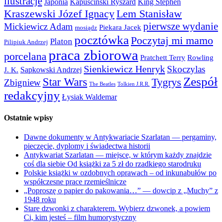
ilustracje
Japonia
Kapuściński Ryszard
King Stephen
Kraszewski Józef Ignacy
Lem Stanisław
pierwsze wydanie
Mickiewicz Adam
Piekara Jacek
mosiądz
pocztówka
Poczytaj mi mamo
Platon
Pilipiuk Andrzej
praca zbiorowa
porcelana
Pratchett Terry
Rowling
Sienkiewicz Henryk
Skoczylas
Sapkowski Andrzej
J. K.
Zespół
Star Wars
Tygrys
Zbigniew
The Beatles
Tolkien J.R.R.
redakcyjny
Łysiak Waldemar
Ostatnie wpisy
Dawne dokumenty w Antykwariacie Szarlatan — pergaminy,
pieczęcie, dyplomy i świadectwa historii
Antykwariat Szarlatan — miejsce, w którym każdy znajdzie
coś dla siebie Od książki za 5 zł do rzadkiego starodruku
Polskie książki w ozdobnych oprawach – od inkunabułów po
współczesne prace rzemieślnicze
„Poproszę o papier do pakowania…” — dowcip z „Muchy” z
1948 roku
Stare dzwonki z charakterem. Wybierz dzwonek, a powiem
Ci, kim jesteś – film humorystyczny