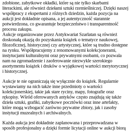
zdobione, zabytkowe okładki, które są nie tylko skarbami
literackimi, ale również dziełami sztuki rzemieślniczej. Dzięki naszej
współpracy z ekspertami z różnych dziedzin, każda pozycja na
aukcji jest dokładnie opisana, a jej autentyczność starannie
potwierdzona, co gwarantuje bezpieczeństwo i transparentność
procesu zakupu.
Aukcje organizowane przez Antykwariat Szarlatan są również
doskonałą okazją do pozyskania książek o tematyce naukowej,
filozoficznej, historycznej czy artystycznej, które są trudno dostępne
na rynku. Współpracujemy z renomowanymi kolekcjonerami,
instytucjami kulturalnymi oraz prywatnymi osobami, co pozwala
nam na zgromadzenie i zaoferowanie niezwykle szerokiego
asortymentu książek i druków o wyjątkowej wartości merytorycznej
i historycznej.
Aukcje te nie ograniczają się wyłącznie do książek. Regularnie
wystawiamy na nich także inne przedmioty o wartości
kolekcjonerskiej, takie jak stare ryciny, mapy, fotografie oraz
rękopisy. Wśród oferowanych antyków często znajdują się także
dzieła sztuki, grafiki, zabytkowe pocztówki oraz inne artefakty,
które mogą wzbogacić zarówno prywatne zbiory, jak i zasoby
instytucji muzealnych i archiwalnych.
Każda aukcja jest dokładnie zaplanowana i przeprowadzana w
sposób profesjonalny a dzięki formie licytacji online w aukcji biorą