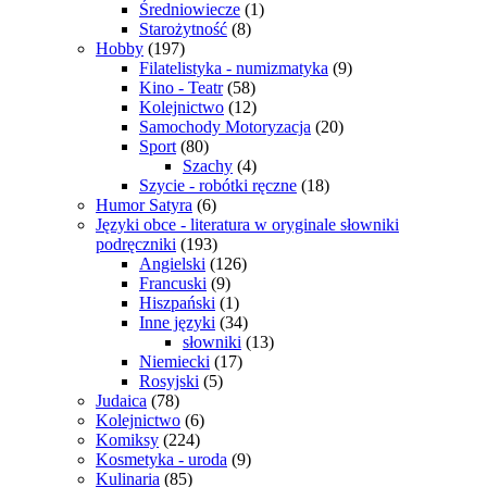
Średniowiecze
(1)
Starożytność
(8)
Hobby
(197)
Filatelistyka - numizmatyka
(9)
Kino - Teatr
(58)
Kolejnictwo
(12)
Samochody Motoryzacja
(20)
Sport
(80)
Szachy
(4)
Szycie - robótki ręczne
(18)
Humor Satyra
(6)
Języki obce - literatura w oryginale słowniki
podręczniki
(193)
Angielski
(126)
Francuski
(9)
Hiszpański
(1)
Inne języki
(34)
słowniki
(13)
Niemiecki
(17)
Rosyjski
(5)
Judaica
(78)
Kolejnictwo
(6)
Komiksy
(224)
Kosmetyka - uroda
(9)
Kulinaria
(85)