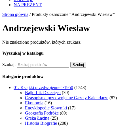
NA PREZENT
Strona główna
/ Produkty oznaczone “Andrzejewski Wiesław”
Andrzejewski Wiesław
Nie znaleziono produktów, których szukasz.
Wyszukaj w katalogu
Szukaj:
Szukaj
Kategorie produktów
01. Książki przedwojenne >1950
(1743)
Bajki Lit. Dziecięca
(39)
Czasopisma przedwojenne Gazety Kalendarze
(87)
Ekonomia
(16)
Encyklopedie Słowniki
(17)
Geografia Podróże
(89)
Greka Łacina
(25)
Historia Biografie
(208)