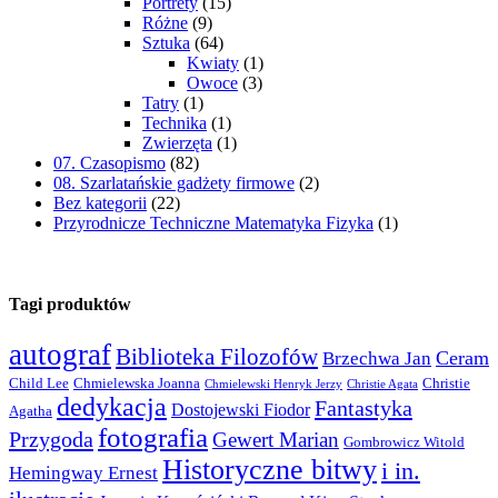
Portrety
(15)
Różne
(9)
Sztuka
(64)
Kwiaty
(1)
Owoce
(3)
Tatry
(1)
Technika
(1)
Zwierzęta
(1)
07. Czasopismo
(82)
08. Szarlatańskie gadżety firmowe
(2)
Bez kategorii
(22)
Przyrodnicze Techniczne Matematyka Fizyka
(1)
Tagi produktów
autograf
Biblioteka Filozofów
Ceram
Brzechwa Jan
Child Lee
Chmielewska Joanna
Christie
Chmielewski Henryk Jerzy
Christie Agata
dedykacja
Fantastyka
Dostojewski Fiodor
Agatha
fotografia
Przygoda
Gewert Marian
Gombrowicz Witold
Historyczne bitwy
i in.
Hemingway Ernest