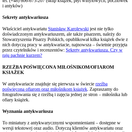
tel. (+48) 606-675-207 (skup książek, płyt winylowych, pocztówek
i antyków)
Sekrety antykwariusza
Właściciel antykwariatu
Stanisław Karolewski
jest nie tylko
doświadczonym antykwariuszem, ale także pisarzem, należy do
Stowarzyszenia Pisarzy Polskich, opublikował kilka książek dwie z
nich dotyczą pracy w antykwariacie, najnowsza – świetnie przyjęta
przez czytelników i recenzentów:
Sekrety antykwariusza. Czy w
raju pachnie kurzem?
RZEŹBA POŚWIĘCONA MIŁOŚNIKOM/OFIAROM
KSIAŻEK
W antykwariacie znajduje się pierwsza w świecie
rzeźba
poświęcona ofiarom oraz miłośnikom książek
. Zapraszamy do
fotografowania się z rzeźbą i zajęcia jednej ze stron – miłośnika lub
ofiary książek.
Wyznania antykwariusza
To miniatury z antykwarycznymi wspomnieniami – dostępne w
wersji tekstowej oraz audio. Dotyczą klientów antykwariatu oraz