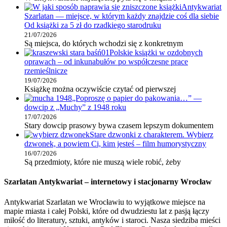
Antykwariat
Szarlatan — miejsce, w którym każdy znajdzie coś dla siebie
Od książki za 5 zł do rzadkiego starodruku
21/07/2026
Są miejsca, do których wchodzi się z konkretnym
Polskie książki w ozdobnych
oprawach – od inkunabułów po współczesne prace
rzemieślnicze
19/07/2026
Książkę można oczywiście czytać od pierwszej
„Poproszę o papier do pakowania…” —
dowcip z „Muchy” z 1948 roku
17/07/2026
Stary dowcip prasowy bywa czasem lepszym dokumentem
Stare dzwonki z charakterem. Wybierz
dzwonek, a powiem Ci, kim jesteś – film humorystyczny
16/07/2026
Są przedmioty, które nie muszą wiele robić, żeby
Szarlatan Antykwariat – internetowy i stacjonarny Wrocław
Antykwariat Szarlatan we Wrocławiu to wyjątkowe miejsce na
mapie miasta i całej Polski, które od dwudziestu lat z pasją łączy
miłość do literatury, sztuki, antyków i staroci. Nasza siedziba mieści