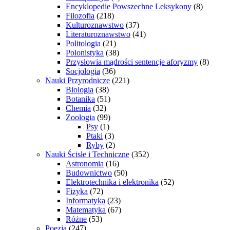
Encyklopedie Powszechne Leksykony
(8)
Filozofia
(218)
Kulturoznawstwo
(37)
Literaturoznawstwo
(41)
Politologia
(21)
Polonistyka
(38)
Przysłowia mądrości sentencje aforyzmy
(8)
Socjologia
(36)
Nauki Przyrodnicze
(221)
Biologia
(38)
Botanika
(51)
Chemia
(32)
Zoologia
(99)
Psy
(1)
Ptaki
(3)
Ryby
(2)
Nauki Ścisłe i Techniczne
(352)
Astronomia
(16)
Budownictwo
(50)
Elektrotechnika i elektronika
(52)
Fizyka
(72)
Informatyka
(23)
Matematyka
(67)
Różne
(53)
Poezja
(247)