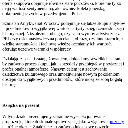
oferta skupowa obejmuje również stare pocztówki, które nie tylko
mają wartość sentymentalną, ale również kolekcjonerską,
dokumentując życie w przedwojennej Polsce.
Szarlatan Antykwariat Wrocław podejmuje się także skupu antyków
– przedmiotów o wyjątkowej wartości artystycznej, rzemieślniczej i
historycznej. Niezależnie od tego, czy są to wyroby artystyczne z
PRL czy osiemnastowieczna porcelana, obrazy, czy inne starocie, z
wielką starannością i fachową wiedzą oceniamy ich wartość,
oferując uczciwe warunki współpracy.
Działając z pasją i zaangażowaniem, dokładamy wszelkich starań,
by zarówno proces skupu, jak i sprzedaży przebiegał w przyjaznej i
profesjonalnej atmosferze. Naszym celem jest zachowanie
dziedzictwa kulturowego oraz umożliwienie nowym pokoleniom
dostępu do wyjątkowych przedmiotów, które niosą ze sobą bogatą
historię.
Książka na prezent
W tym dziale prezentujemy starannie wyselekcjonowane
propozycje, które doskonale sprawdzą się jako wyjątkowe
prezenty
na różne okazje. Znajdziesz tu zarówno luksusowe pozycje