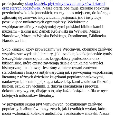
profesjonalny
skup książek, płyt winylowych, antyków i staroci
oraz starych pocztówek
. Nasza oferta obejmuje szerokie spektrum
przedmiotów kolekcjonerskich, co czyni nas miejscem, do którego
zgłaszają się zarówno indywidualni pasjonaci, jak i instytucje
poszukujące unikatowych egzemplarzy. Wielokrotnie
współpracowaliśmy z najsłynniejszymi polskimi bibliotekami i
muzeami – takimi jak: Zamek Królewski na Wawelu, Muzea
Narodowe, Muzeum Wojska Polskiego, Ossolineum, Biblioteka
Narodowa i in.
Skup książek, który prowadzimy we Wrocławiu, obejmuje zarówno
współczesne wydania literatury, jak i rzadkie, kolekcjonerskie tytuły.
Szczególnie cenne są dla nas księgozbiory profesorskie oraz
bibliofilskie, które często zawierają dzieła o unikalnej wartości
historycznej i naukowej. Jesteśmy zainteresowani zarówno
starodrukami i książka antykwaryczną jak i powojenną-współczesną
literaturą z różnych dziedzin: książkami popularnonaukowymi,
naukowymi, literaturą piękną, a także książkami z zakresu filozofii,
historii, sztuki czy techniki. Z dużym szacunkiem i precyzją
dokonujemy wycen, dbając o to, aby każda książka trafiła w ręce
kolejnych miłośników literatury.
W przypadku skupu płyt winylowych, poszukujemy zarówno
popularnych albumów muzycznych, jak i rzadkich wydań, które
mogą wzbogacić kolekcje audiofilów i pasjonatów muzyki. Nasza