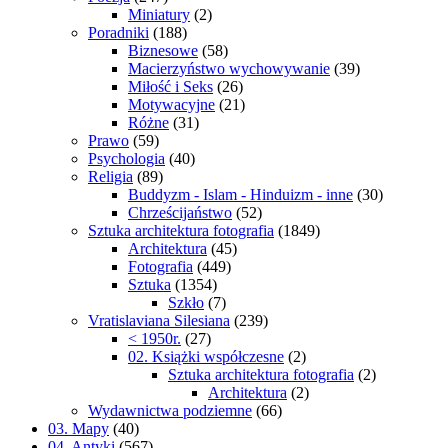
Miniatury
(2)
Poradniki
(188)
Biznesowe
(58)
Macierzyństwo wychowywanie
(39)
Miłość i Seks
(26)
Motywacyjne
(21)
Różne
(31)
Prawo
(59)
Psychologia
(40)
Religia
(89)
Buddyzm - Islam - Hinduizm - inne
(30)
Chrześcijaństwo
(52)
Sztuka architektura fotografia
(1849)
Architektura
(45)
Fotografia
(449)
Sztuka
(1354)
Szkło
(7)
Vratislaviana Silesiana
(239)
< 1950r.
(27)
02. Książki współczesne
(2)
Sztuka architektura fotografia
(2)
Architektura
(2)
Wydawnictwa podziemne
(66)
03. Mapy
(40)
04. Antyki
(567)