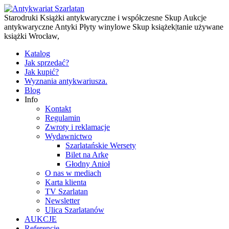
Starodruki Książki antykwaryczne i współczesne Skup Aukcje
antykwaryczne Antyki Płyty winylowe Skup książek|tanie używane
książki Wrocław,
Katalog
Jak sprzedać?
Jak kupić?
Wyznania antykwariusza.
Blog
Info
Kontakt
Regulamin
Zwroty i reklamacje
Wydawnictwo
Szarlatańskie Wersety
Bilet na Arkę
Głodny Anioł
O nas w mediach
Karta klienta
TV Szarlatan
Newsletter
Ulica Szarlatanów
AUKCJE
Referencje