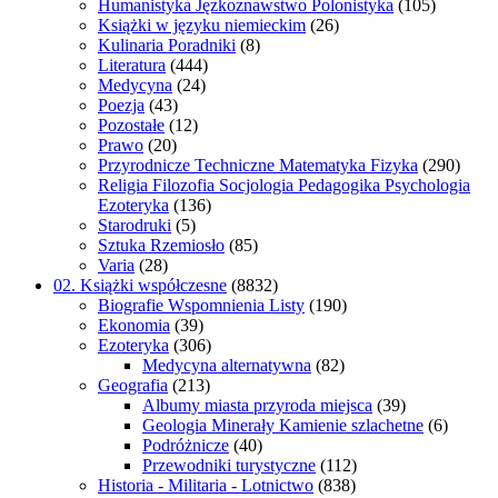
Humanistyka Jęzkoznawstwo Polonistyka
(105)
Książki w języku niemieckim
(26)
Kulinaria Poradniki
(8)
Literatura
(444)
Medycyna
(24)
Poezja
(43)
Pozostałe
(12)
Prawo
(20)
Przyrodnicze Techniczne Matematyka Fizyka
(290)
Religia Filozofia Socjologia Pedagogika Psychologia
Ezoteryka
(136)
Starodruki
(5)
Sztuka Rzemiosło
(85)
Varia
(28)
02. Książki współczesne
(8832)
Biografie Wspomnienia Listy
(190)
Ekonomia
(39)
Ezoteryka
(306)
Medycyna alternatywna
(82)
Geografia
(213)
Albumy miasta przyroda miejsca
(39)
Geologia Minerały Kamienie szlachetne
(6)
Podróżnicze
(40)
Przewodniki turystyczne
(112)
Historia - Militaria - Lotnictwo
(838)