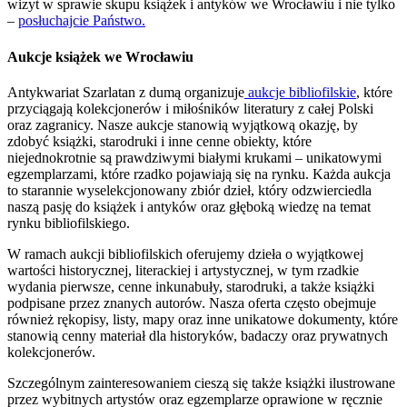
wizyt w sprawie skupu książek i antyków we Wrocławiu i nie tylko
–
posłuchajcie Państwo.
Aukcje książek we Wrocławiu
Antykwariat Szarlatan z dumą organizuje
aukcje bibliofilskie
, które
przyciągają kolekcjonerów i miłośników literatury z całej Polski
oraz zagranicy. Nasze aukcje stanowią wyjątkową okazję, by
zdobyć książki, starodruki i inne cenne obiekty, które
niejednokrotnie są prawdziwymi białymi krukami – unikatowymi
egzemplarzami, które rzadko pojawiają się na rynku. Każda aukcja
to starannie wyselekcjonowany zbiór dzieł, który odzwierciedla
naszą pasję do książek i antyków oraz głęboką wiedzę na temat
rynku bibliofilskiego.
W ramach aukcji bibliofilskich oferujemy dzieła o wyjątkowej
wartości historycznej, literackiej i artystycznej, w tym rzadkie
wydania pierwsze, cenne inkunabuły, starodruki, a także książki
podpisane przez znanych autorów. Nasza oferta często obejmuje
również rękopisy, listy, mapy oraz inne unikatowe dokumenty, które
stanowią cenny materiał dla historyków, badaczy oraz prywatnych
kolekcjonerów.
Szczególnym zainteresowaniem cieszą się także książki ilustrowane
przez wybitnych artystów oraz egzemplarze oprawione w ręcznie