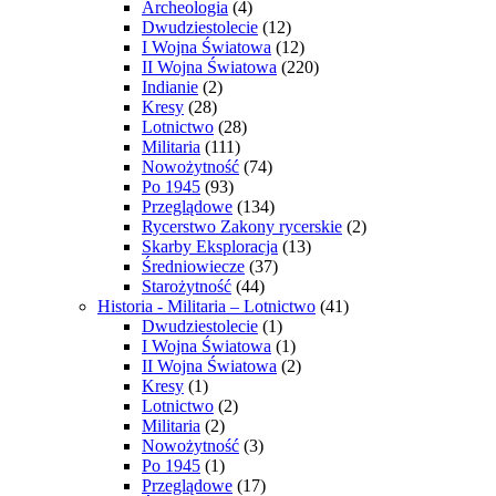
Archeologia
(4)
Dwudziestolecie
(12)
I Wojna Światowa
(12)
II Wojna Światowa
(220)
Indianie
(2)
Kresy
(28)
Lotnictwo
(28)
Militaria
(111)
Nowożytność
(74)
Po 1945
(93)
Przeglądowe
(134)
Rycerstwo Zakony rycerskie
(2)
Skarby Eksploracja
(13)
Średniowiecze
(37)
Starożytność
(44)
Historia - Militaria – Lotnictwo
(41)
Dwudziestolecie
(1)
I Wojna Światowa
(1)
II Wojna Światowa
(2)
Kresy
(1)
Lotnictwo
(2)
Militaria
(2)
Nowożytność
(3)
Po 1945
(1)
Przeglądowe
(17)