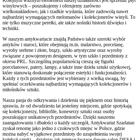
Kolejnym ważnym elementem naszej działalności jest sprzedaż płyt
winylowych – poszukujemy i oferujemy zarówno
wielkonakładowe, jak i rzadkie wydania, które zadowolą nawet
najbardziej wymagających melomanów i kolekcjonerów winyli. To
nie tylko muzyczne perełki, ale także nośniki historii dźwięku i
techniki.
W naszym antykwariacie znajdą Państwo także szeroki wybór
antyków i staroci, które obejmują m.in. malarstwo, porcelanę,
wyroby srebrne i złote, brązy, szkło artystyczne oraz wyroby
związane z powojennym designem, w tym szkło i przedmioty z
okresu PRL. Szczególną popularnością cieszą się figurki
porcelanowe, patery, lampy, a także inne dzieła sztuki użytkowej,
które stanowią doskonałe połączenie estetyki i funkcjonalności.
Każdy z tych przedmiotów jest wybierany z wielką uwagą, by
spełniać oczekiwania najbardziej wymagających kolekcjonerów i
miłośników sztuki.
Nasza pasja do odkrywania i dzielenia się pięknem oraz historią
sprawia, że od dwudziestu lat jesteśmy miejscem, gdzie spotykają
się kolekcjonerzy, bibliofile, koneserzy sztuki oraz osoby
poszukujące unikatowych przedmiotów. Dzięki naszemu
zaangażowaniu i dbałości o każdy szczegół, Antykwariat Szarlatan
zyskał renomę jako jedno z czołowych miejsc w Polsce, gdzie
można nabyć wyjątkowe przedmioty do uzupełnienia swojej
kolekcji sztuki – działając jak miejsce łączące dawny salon DESA i