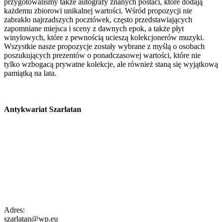
przygotowaliśmy także autografy znanych postaci, które dodają
każdemu zbiorowi unikalnej wartości. Wśród propozycji nie
zabrakło najrzadszych pocztówek, często przedstawiających
zapomniane miejsca i sceny z dawnych epok, a także płyt
winylowych, które z pewnością ucieszą kolekcjonerów muzyki.
Wszystkie nasze propozycje zostały wybrane z myślą o osobach
poszukujących prezentów o ponadczasowej wartości, które nie
tylko wzbogacą prywatne kolekcje, ale również staną się wyjątkową
pamiątką na lata.
Antykwariat Szarlatan
Adres:
szarlatan@wp.eu