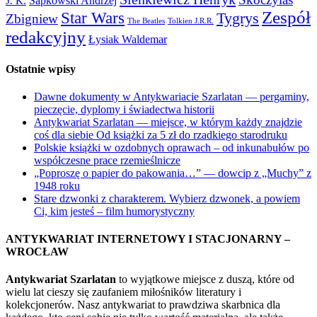
Sapkowski Andrzej
J. K.
Zespół
Star Wars
Tygrys
Zbigniew
The Beatles
Tolkien J.R.R.
redakcyjny
Łysiak Waldemar
Ostatnie wpisy
Dawne dokumenty w Antykwariacie Szarlatan — pergaminy,
pieczęcie, dyplomy i świadectwa historii
Antykwariat Szarlatan — miejsce, w którym każdy znajdzie
coś dla siebie Od książki za 5 zł do rzadkiego starodruku
Polskie książki w ozdobnych oprawach – od inkunabułów po
współczesne prace rzemieślnicze
„Poproszę o papier do pakowania…” — dowcip z „Muchy” z
1948 roku
Stare dzwonki z charakterem. Wybierz dzwonek, a powiem
Ci, kim jesteś – film humorystyczny
ANTYKWARIAT INTERNETOWY I STACJONARNY –
WROCŁAW
Antykwariat Szarlatan
to wyjątkowe miejsce z duszą, które od
wielu lat cieszy się zaufaniem miłośników literatury i
kolekcjonerów. Nasz antykwariat to prawdziwa skarbnica dla