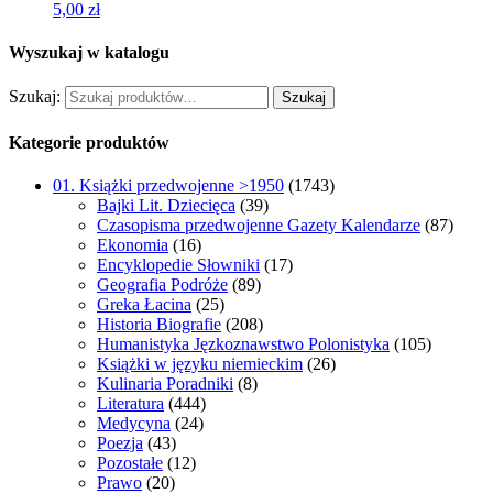
5,00
zł
Wyszukaj w katalogu
Szukaj:
Szukaj
Kategorie produktów
01. Książki przedwojenne >1950
(1743)
Bajki Lit. Dziecięca
(39)
Czasopisma przedwojenne Gazety Kalendarze
(87)
Ekonomia
(16)
Encyklopedie Słowniki
(17)
Geografia Podróże
(89)
Greka Łacina
(25)
Historia Biografie
(208)
Humanistyka Jęzkoznawstwo Polonistyka
(105)
Książki w języku niemieckim
(26)
Kulinaria Poradniki
(8)
Literatura
(444)
Medycyna
(24)
Poezja
(43)
Pozostałe
(12)
Prawo
(20)