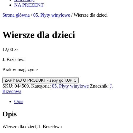
NA PREZENT
Strona główna
/
05. Płyty winylowe
/ Wiersze dla dzieci
Wiersze dla dzieci
12,00
zł
J. Brzechwa
Brak w magazynie
SKU:
044509.
Kategoria:
05. Płyty winylowe
Znacznik:
J.
Brzechwa
Opis
Opis
Wiersze dla dzieci, J. Brzechwa