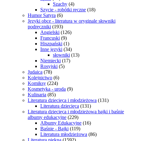
Szachy
(4)
Szycie - robótki ręczne
(18)
Humor Satyra
(6)
Języki obce - literatura w oryginale słowniki
podręczniki
(193)
Angielski
(126)
Francuski
(9)
Hiszpański
(1)
Inne języki
(34)
słowniki
(13)
Niemiecki
(17)
Rosyjski
(5)
Judaica
(78)
Kolejnictwo
(6)
Komiksy
(224)
Kosmetyka - uroda
(9)
Kulinaria
(85)
Literatura dziecięca i młodzieżowa
(131)
Literatura dziecięca
(131)
Literatura dziecięca i młodzieżowa bajki i baśnie
albumy edukacyjne
(229)
Albumy Edukacyjne
(16)
Baśnie - Bajki
(119)
Literatura młodzieżowa
(86)
Literatura piękna
(1592)