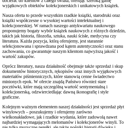
docierać do klientów z całego świata, oferując szeroką gamę
wyjątkowych obiektów kolekcjonerskich i unikatowych książek.
Nasza oferta to przede wszystkim rzadkie książki, starodruki oraz
książki współczesne o wysokiej wartości intelektualnej i
kolekcjonerskiej. W ramach naszego antykwariatu naukowego
proponujemy bogaty wybór książek naukowych z różnych dziedzin,
takich jak historia, filozofia, sztuka, nauki ścisłe, medycyna czy
literatura. Każda pozycja, którą oferujemy, jest starannie
selekcjonowana i sprawdzana pod kątem autentyczności oraz stanu
zachowania, co gwarantuje naszym klientom najwyższą jakość i
wartość zakupów.
Oprócz literatury, nasza działalność obejmuje także sprzedaż i skup
dokumentów historycznych, rękopisów oraz innych wyjątkowych
materiałów piśmienniczych, które stanowią cenne świadectwo
minionych epok. W ofercie znajdą Państwo również stare
pocztówki, które mają szczególną wartość sentymentalną i
kolekcjonerską, odzwierciedlając dawną ikonografię i style
graficzne.
Kolejnym ważnym elementem naszej działalności jest sprzedaż płyt
winylowych – poszukujemy i oferujemy zarówno
wielkonakładowe, jak i rzadkie wydania, które zadowolą nawet
najbardziej wymagających melomanów i kolekcjonerów winyli. To
nie tylko muzyczne perełki, ale także nośniki historii dźwięku i