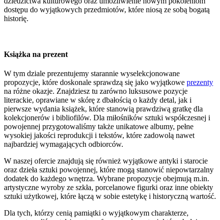
dziedzictwa kulturowego oraz umożliwienie nowym pokoleniom
dostępu do wyjątkowych przedmiotów, które niosą ze sobą bogatą
historię.
Książka na prezent
W tym dziale prezentujemy starannie wyselekcjonowane
propozycje, które doskonale sprawdzą się jako wyjątkowe
prezenty
na różne okazje. Znajdziesz tu zarówno luksusowe pozycje
literackie, oprawiane w skórę z dbałością o każdy detal, jak i
pierwsze wydania książek, które stanowią prawdziwą gratkę dla
kolekcjonerów i bibliofilów. Dla miłośników sztuki współczesnej i
powojennej przygotowaliśmy także unikatowe albumy, pełne
wysokiej jakości reprodukcji i tekstów, które zadowolą nawet
najbardziej wymagających odbiorców.
W naszej ofercie znajdują się również wyjątkowe antyki i starocie
oraz dzieła sztuki powojennej, które mogą stanowić niepowtarzalny
dodatek do każdego wnętrza. Wybrane propozycje obejmują m.in.
artystyczne wyroby ze szkła, porcelanowe figurki oraz inne obiekty
sztuki użytkowej, które łączą w sobie estetykę i historyczną wartość.
Dla tych, którzy cenią pamiątki o wyjątkowym charakterze,