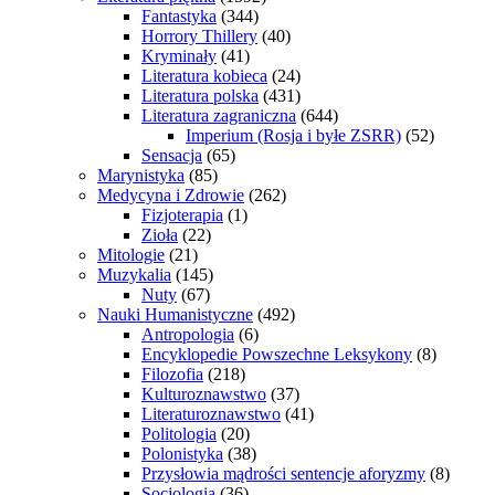
Fantastyka
(344)
Horrory Thillery
(40)
Kryminały
(41)
Literatura kobieca
(24)
Literatura polska
(431)
Literatura zagraniczna
(644)
Imperium (Rosja i byłe ZSRR)
(52)
Sensacja
(65)
Marynistyka
(85)
Medycyna i Zdrowie
(262)
Fizjoterapia
(1)
Zioła
(22)
Mitologie
(21)
Muzykalia
(145)
Nuty
(67)
Nauki Humanistyczne
(492)
Antropologia
(6)
Encyklopedie Powszechne Leksykony
(8)
Filozofia
(218)
Kulturoznawstwo
(37)
Literaturoznawstwo
(41)
Politologia
(20)
Polonistyka
(38)
Przysłowia mądrości sentencje aforyzmy
(8)
Socjologia
(36)