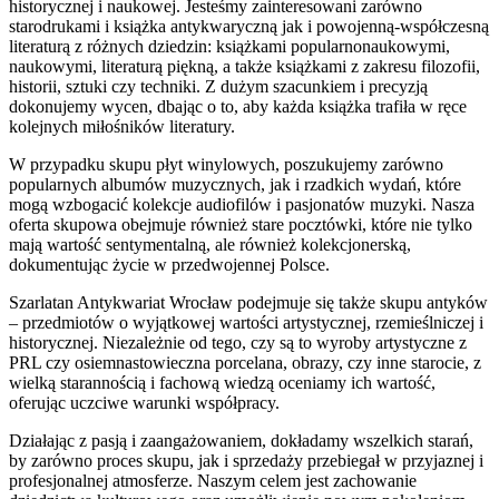
historycznej i naukowej. Jesteśmy zainteresowani zarówno
starodrukami i książka antykwaryczną jak i powojenną-współczesną
literaturą z różnych dziedzin: książkami popularnonaukowymi,
naukowymi, literaturą piękną, a także książkami z zakresu filozofii,
historii, sztuki czy techniki. Z dużym szacunkiem i precyzją
dokonujemy wycen, dbając o to, aby każda książka trafiła w ręce
kolejnych miłośników literatury.
W przypadku skupu płyt winylowych, poszukujemy zarówno
popularnych albumów muzycznych, jak i rzadkich wydań, które
mogą wzbogacić kolekcje audiofilów i pasjonatów muzyki. Nasza
oferta skupowa obejmuje również stare pocztówki, które nie tylko
mają wartość sentymentalną, ale również kolekcjonerską,
dokumentując życie w przedwojennej Polsce.
Szarlatan Antykwariat Wrocław podejmuje się także skupu antyków
– przedmiotów o wyjątkowej wartości artystycznej, rzemieślniczej i
historycznej. Niezależnie od tego, czy są to wyroby artystyczne z
PRL czy osiemnastowieczna porcelana, obrazy, czy inne starocie, z
wielką starannością i fachową wiedzą oceniamy ich wartość,
oferując uczciwe warunki współpracy.
Działając z pasją i zaangażowaniem, dokładamy wszelkich starań,
by zarówno proces skupu, jak i sprzedaży przebiegał w przyjaznej i
profesjonalnej atmosferze. Naszym celem jest zachowanie