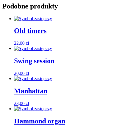
Podobne produkty
Old timers
22,00
zł
Swing session
20,00
zł
Manhattan
23,00
zł
Hammond organ