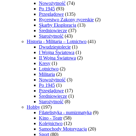
Nowożytność
(74)
Po 1945
(93)
Przeglądowe
(135)
Rycerstwo Zakony rycerskie
(2)
Skarby Eksploracja
(13)
Średniowiecze
(37)
Starożytność
(43)
Historia - Militaria – Lotnictwo
(41)
Dwudziestolecie
(1)
I Wojna Światowa
(1)
II Wojna Światowa
(2)
Kresy
(1)
Lotnictwo
(2)
Militaria
(2)
Nowożytność
(3)
Po 1945
(1)
Przeglądowe
(17)
Średniowiecze
(1)
Starożytność
(8)
Hobby
(197)
Filatelistyka - numizmatyka
(9)
Kino - Teatr
(58)
Kolejnictwo
(12)
Samochody Motoryzacja
(20)
Sport
(80)