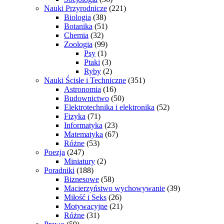
Nauki Przyrodnicze
(221)
Biologia
(38)
Botanika
(51)
Chemia
(32)
Zoologia
(99)
Psy
(1)
Ptaki
(3)
Ryby
(2)
Nauki Ścisłe i Techniczne
(351)
Astronomia
(16)
Budownictwo
(50)
Elektrotechnika i elektronika
(52)
Fizyka
(71)
Informatyka
(23)
Matematyka
(67)
Różne
(53)
Poezja
(247)
Miniatury
(2)
Poradniki
(188)
Biznesowe
(58)
Macierzyństwo wychowywanie
(39)
Miłość i Seks
(26)
Motywacyjne
(21)
Różne
(31)