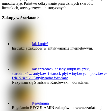
umożliwiając Państwu odkrywanie prawdziwych skarbów
literackich, artystycznych i historycznych.
Zakupy w Szarlatanie
Jak kupić?
Instrukcja zakupów w antykwariacie internetowym.
Jak sprzedać? Zasady skupu książek,
starodruków, antyków i staroci, płyt winylowych, pocztówek
i dzieł sztuki. Antykwariat Wrocław
Nazywam się Stanisław Karolewski – dorastałem
Regulamin
Regulamin REGULAMIN zakupów na www.szarlatan.pl