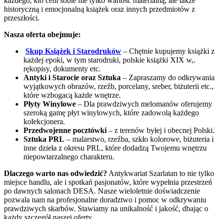
każdego, kto ceni sobie nie tylko wartość materialną, ale także
historyczną i emocjonalną książek oraz innych przedmiotów z
przeszłości.
Nasza oferta obejmuje:
Skup Książek i Starodruków
– Chętnie kupujemy książki z
każdej epoki, w tym starodruki, polskie książki XIX w,.
rękopisy, dokumenty etc.
Antyki i Starocie oraz Sztuka
– Zapraszamy do odkrywania
wyjątkowych obrazów, rzeźb, porcelany, sreber, biżuterii etc.,
które wzbogacą każde wnętrze.
Płyty Winylowe
– Dla prawdziwych melomanów oferujemy
szeroką gamę płyt winylowych, które zadowolą każdego
kolekcjonera.
Przedwojenne pocztówki
– z terenów byłej i obecnej Polski.
Sztuka PRL
– malarstwo, rzeźba, szkło kolorowe, biżuteria i
inne dzieła z okresu PRL, które dodadzą Twojemu wnętrzu
niepowtarzalnego charakteru.
Dlaczego warto nas odwiedzić?
Antykwariat Szarlatan to nie tylko
miejsce handlu, ale i spotkań pasjonatów, które wypełnia przestrzeń
po dawnych salonach DESA. Nasze wieloletnie doświadczenie
pozwala nam na profesjonalne doradztwo i pomoc w odkrywaniu
prawdziwych skarbów. Stawiamy na unikalność i jakość, dbając o
każdy szczegół naszej oferty.