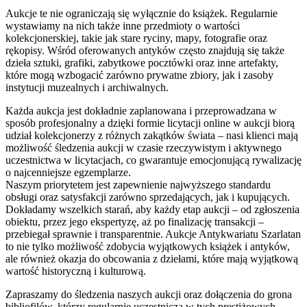
Aukcje te nie ograniczają się wyłącznie do książek. Regularnie
wystawiamy na nich także inne przedmioty o wartości
kolekcjonerskiej, takie jak stare ryciny, mapy, fotografie oraz
rękopisy. Wśród oferowanych antyków często znajdują się także
dzieła sztuki, grafiki, zabytkowe pocztówki oraz inne artefakty,
które mogą wzbogacić zarówno prywatne zbiory, jak i zasoby
instytucji muzealnych i archiwalnych.
Każda aukcja jest dokładnie zaplanowana i przeprowadzana w
sposób profesjonalny a dzięki formie licytacji online w aukcji biorą
udział kolekcjonerzy z różnych zakątków świata – nasi klienci mają
możliwość śledzenia aukcji w czasie rzeczywistym i aktywnego
uczestnictwa w licytacjach, co gwarantuje emocjonującą rywalizację
o najcenniejsze egzemplarze.
Naszym priorytetem jest zapewnienie najwyższego standardu
obsługi oraz satysfakcji zarówno sprzedających, jak i kupujących.
Dokładamy wszelkich starań, aby każdy etap aukcji – od zgłoszenia
obiektu, przez jego ekspertyzę, aż po finalizację transakcji –
przebiegał sprawnie i transparentnie. Aukcje Antykwariatu Szarlatan
to nie tylko możliwość zdobycia wyjątkowych książek i antyków,
ale również okazja do obcowania z dziełami, które mają wyjątkową
wartość historyczną i kulturową.
Zapraszamy do śledzenia naszych aukcji oraz dołączenia do grona
bibliofilów, którzy regularnie uczestniczą w tych prestiżowych