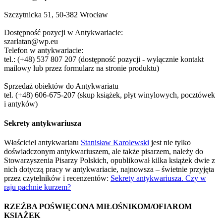
Szczytnicka 51, 50-382 Wrocław
Dostępność pozycji w Antykwariacie:
szarlatan@wp.eu
Telefon w antykwariacie:
tel.: (+48) 537 807 207 (dostępność pozycji - wyłącznie kontakt
mailowy lub przez formularz na stronie produktu)
Sprzedaż obiektów do Antykwariatu
tel. (+48) 606-675-207 (skup książek, płyt winylowych, pocztówek
i antyków)
Sekrety antykwariusza
Właściciel antykwariatu
Stanisław Karolewski
jest nie tylko
doświadczonym antykwariuszem, ale także pisarzem, należy do
Stowarzyszenia Pisarzy Polskich, opublikował kilka książek dwie z
nich dotyczą pracy w antykwariacie, najnowsza – świetnie przyjęta
przez czytelników i recenzentów:
Sekrety antykwariusza. Czy w
raju pachnie kurzem?
RZEŹBA POŚWIĘCONA MIŁOŚNIKOM/OFIAROM
KSIAŻEK