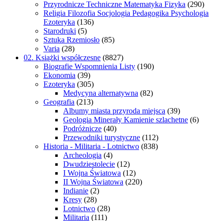
Przyrodnicze Techniczne Matematyka Fizyka
(290)
Religia Filozofia Socjologia Pedagogika Psychologia
Ezoteryka
(136)
Starodruki
(5)
Sztuka Rzemiosło
(85)
Varia
(28)
02. Książki współczesne
(8827)
Biografie Wspomnienia Listy
(190)
Ekonomia
(39)
Ezoteryka
(305)
Medycyna alternatywna
(82)
Geografia
(213)
Albumy miasta przyroda miejsca
(39)
Geologia Minerały Kamienie szlachetne
(6)
Podróżnicze
(40)
Przewodniki turystyczne
(112)
Historia - Militaria - Lotnictwo
(838)
Archeologia
(4)
Dwudziestolecie
(12)
I Wojna Światowa
(12)
II Wojna Światowa
(220)
Indianie
(2)
Kresy
(28)
Lotnictwo
(28)
Militaria
(111)