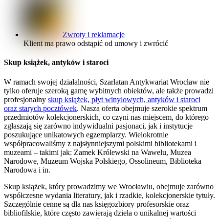
Zwroty i reklamacje
Klient ma prawo odstąpić od umowy i zwrócić
Skup książek, antyków i staroci
W ramach swojej działalności, Szarlatan Antykwariat Wrocław nie
tylko oferuje szeroką gamę wybitnych obiektów, ale także prowadzi
profesjonalny
skup książek, płyt winylowych, antyków i staroci
oraz starych pocztówek
. Nasza oferta obejmuje szerokie spektrum
przedmiotów kolekcjonerskich, co czyni nas miejscem, do którego
zgłaszają się zarówno indywidualni pasjonaci, jak i instytucje
poszukujące unikatowych egzemplarzy. Wielokrotnie
współpracowaliśmy z najsłynniejszymi polskimi bibliotekami i
muzeami – takimi jak: Zamek Królewski na Wawelu, Muzea
Narodowe, Muzeum Wojska Polskiego, Ossolineum, Biblioteka
Narodowa i in.
Skup książek, który prowadzimy we Wrocławiu, obejmuje zarówno
współczesne wydania literatury, jak i rzadkie, kolekcjonerskie tytuły.
Szczególnie cenne są dla nas księgozbiory profesorskie oraz
bibliofilskie, które często zawierają dzieła o unikalnej wartości