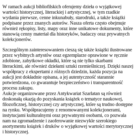
W ramach aukcji bibliofilskich oferujemy dzieła o wyjątkowej
wartości historycznej, literackiej i artystycznej, w tym rzadkie
wydania pierwsze, cenne inkunabuły, starodruki, a także książki
podpisane przez znanych autorów. Nasza oferta często obejmuje
również rękopisy, listy, mapy oraz inne unikatowe dokumenty, które
stanowią cenny materiał dla historyków, badaczy oraz prywatnych
kolekcjonerów.
Szczególnym zainteresowaniem cieszą się także książki ilustrowane
przez wybitnych artystów oraz egzemplarze oprawione w ręcznie
zdobione, zabytkowe okładki, które są nie tylko skarbami
literackimi, ale również dziełami sztuki rzemieślniczej. Dzięki naszej
współpracy z ekspertami z różnych dziedzin, każda pozycja na
aukcji jest dokładnie opisana, a jej autentyczność starannie
potwierdzona, co gwarantuje bezpieczeństwo i transparentność
procesu zakupu.
Aukcje organizowane przez Antykwariat Szarlatan są również
doskonałą okazją do pozyskania książek o tematyce naukowej,
filozoficznej, historycznej czy artystycznej, które są trudno dostępne
na rynku. Współpracujemy z renomowanymi kolekcjonerami,
instytucjami kulturalnymi oraz prywatnymi osobami, co pozwala
nam na zgromadzenie i zaoferowanie niezwykle szerokiego
asortymentu książek i druków o wyjątkowej wartości merytorycznej
i historycznej.