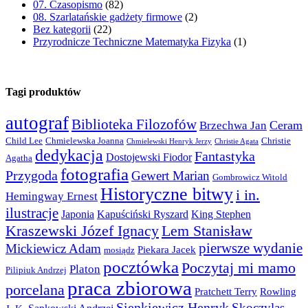
07. Czasopismo
(82)
08. Szarlatańskie gadżety firmowe
(2)
Bez kategorii
(22)
Przyrodnicze Techniczne Matematyka Fizyka
(1)
Tagi produktów
autograf
Biblioteka Filozofów
Ceram
Brzechwa Jan
Child Lee
Chmielewska Joanna
Christie
Chmielewski Henryk Jerzy
Christie Agata
dedykacja
Fantastyka
Dostojewski Fiodor
Agatha
fotografia
Przygoda
Gewert Marian
Gombrowicz Witold
Historyczne bitwy
i in.
Hemingway Ernest
ilustracje
Japonia
Kapuściński Ryszard
King Stephen
Kraszewski Józef Ignacy
Lem Stanisław
pierwsze wydanie
Mickiewicz Adam
Piekara Jacek
mosiądz
pocztówka
Poczytaj mi mamo
Platon
Pilipiuk Andrzej
praca zbiorowa
porcelana
Pratchett Terry
Rowling
Sienkiewicz Henryk
Skoczylas