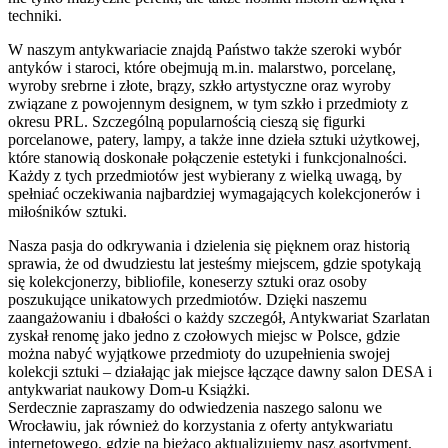
techniki.
W naszym antykwariacie znajdą Państwo także szeroki wybór
antyków i staroci, które obejmują m.in. malarstwo, porcelanę,
wyroby srebrne i złote, brązy, szkło artystyczne oraz wyroby
związane z powojennym designem, w tym szkło i przedmioty z
okresu PRL. Szczególną popularnością cieszą się figurki
porcelanowe, patery, lampy, a także inne dzieła sztuki użytkowej,
które stanowią doskonałe połączenie estetyki i funkcjonalności.
Każdy z tych przedmiotów jest wybierany z wielką uwagą, by
spełniać oczekiwania najbardziej wymagających kolekcjonerów i
miłośników sztuki.
Nasza pasja do odkrywania i dzielenia się pięknem oraz historią
sprawia, że od dwudziestu lat jesteśmy miejscem, gdzie spotykają
się kolekcjonerzy, bibliofile, koneserzy sztuki oraz osoby
poszukujące unikatowych przedmiotów. Dzięki naszemu
zaangażowaniu i dbałości o każdy szczegół, Antykwariat Szarlatan
zyskał renomę jako jedno z czołowych miejsc w Polsce, gdzie
można nabyć wyjątkowe przedmioty do uzupełnienia swojej
kolekcji sztuki – działając jak miejsce łączące dawny salon DESA i
antykwariat naukowy Dom-u Książki.
Serdecznie zapraszamy do odwiedzenia naszego salonu we
Wrocławiu, jak również do korzystania z oferty antykwariatu
internetowego, gdzie na bieżąco aktualizujemy nasz asortyment,