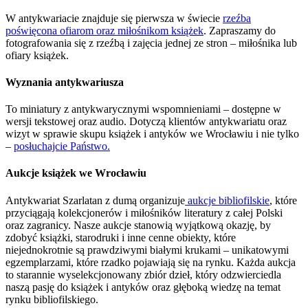
W antykwariacie znajduje się pierwsza w świecie
rzeźba
poświęcona ofiarom oraz miłośnikom książek
. Zapraszamy do
fotografowania się z rzeźbą i zajęcia jednej ze stron – miłośnika lub
ofiary książek.
Wyznania antykwariusza
To miniatury z antykwarycznymi wspomnieniami – dostępne w
wersji tekstowej oraz audio. Dotyczą klientów antykwariatu oraz
wizyt w sprawie skupu książek i antyków we Wrocławiu i nie tylko
–
posłuchajcie Państwo.
Aukcje książek we Wrocławiu
Antykwariat Szarlatan z dumą organizuje
aukcje bibliofilskie
, które
przyciągają kolekcjonerów i miłośników literatury z całej Polski
oraz zagranicy. Nasze aukcje stanowią wyjątkową okazję, by
zdobyć książki, starodruki i inne cenne obiekty, które
niejednokrotnie są prawdziwymi białymi krukami – unikatowymi
egzemplarzami, które rzadko pojawiają się na rynku. Każda aukcja
to starannie wyselekcjonowany zbiór dzieł, który odzwierciedla
naszą pasję do książek i antyków oraz głęboką wiedzę na temat
rynku bibliofilskiego.