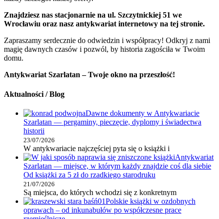
Znajdziesz nas stacjonarnie na ul. Szczytnickiej 51 we
Wrocławiu oraz nasz antykwariat internetowy na tej stronie.
Zapraszamy serdecznie do odwiedzin i współpracy! Odkryj z nami
magię dawnych czasów i pozwól, by historia zagościła w Twoim
domu.
Antykwariat Szarlatan – Twoje okno na przeszłość!
Aktualności / Blog
Dawne dokumenty w Antykwariacie
Szarlatan — pergaminy, pieczęcie, dyplomy i świadectwa
historii
23/07/2026
W antykwariacie najczęściej pyta się o książki i
Antykwariat
Szarlatan — miejsce, w którym każdy znajdzie coś dla siebie
Od książki za 5 zł do rzadkiego starodruku
21/07/2026
Są miejsca, do których wchodzi się z konkretnym
Polskie książki w ozdobnych
oprawach – od inkunabułów po współczesne prace
rzemieślnicze