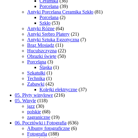
Ceramika
(36)
Porcelana
(39)
Antyki Porcelana Ceramika Szkło
(81)
Porcelana
(2)
Szkło
(53)
Antyki Różne
(64)
Antyki Srebro Platery
(21)
Antyki Sztuka Egzotyczna
(7)
Brąz Mosiądz
(11)
Huculszczyzna
(22)
Obrazki święte
(50)
Porcelana
(3)
Śląska
(1)
Szkatułki
(1)
Technika
(1)
Zabawki
(42)
Kolejki elektryczne
(37)
05. Płyty winylowe
(216)
05. Winyle
(118)
jazz
(30)
polskie
(68)
zagraniczne
(19)
06. Pocztówki i Fotografia
(636)
Albumy fotograficzne
(6)
Fotografia
(188)