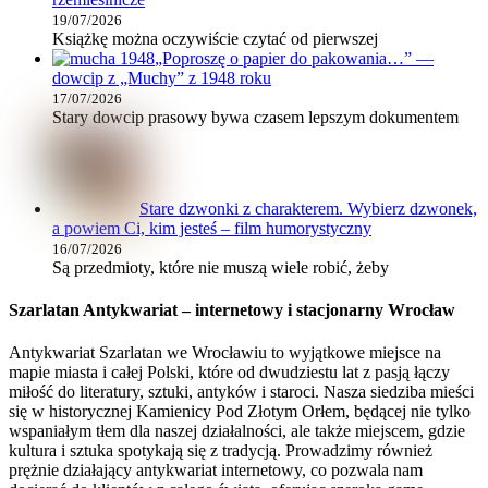
19/07/2026
Książkę można oczywiście czytać od pierwszej
„Poproszę o papier do pakowania…” —
dowcip z „Muchy” z 1948 roku
17/07/2026
Stary dowcip prasowy bywa czasem lepszym dokumentem
Stare dzwonki z charakterem. Wybierz dzwonek,
a powiem Ci, kim jesteś – film humorystyczny
16/07/2026
Są przedmioty, które nie muszą wiele robić, żeby
Szarlatan Antykwariat – internetowy i stacjonarny Wrocław
Antykwariat Szarlatan we Wrocławiu to wyjątkowe miejsce na
mapie miasta i całej Polski, które od dwudziestu lat z pasją łączy
miłość do literatury, sztuki, antyków i staroci. Nasza siedziba mieści
się w historycznej Kamienicy Pod Złotym Orłem, będącej nie tylko
wspaniałym tłem dla naszej działalności, ale także miejscem, gdzie
kultura i sztuka spotykają się z tradycją. Prowadzimy również
prężnie działający antykwariat internetowy, co pozwala nam