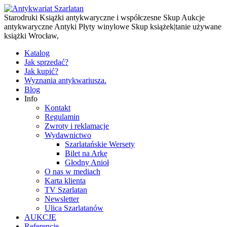
Starodruki Książki antykwaryczne i współczesne Skup Aukcje
antykwaryczne Antyki Płyty winylowe Skup książek|tanie używane
książki Wrocław,
Katalog
Jak sprzedać?
Jak kupić?
Wyznania antykwariusza.
Blog
Info
Kontakt
Regulamin
Zwroty i reklamacje
Wydawnictwo
Szarlatańskie Wersety
Bilet na Arkę
Głodny Anioł
O nas w mediach
Karta klienta
TV Szarlatan
Newsletter
Ulica Szarlatanów
AUKCJE
Referencje