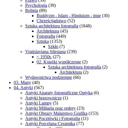
Prawo
(59)
Psychologia
(39)
Religia
(89)
Buddyzm - Islam - Hinduizm - inne
(30)
Chrześcijaństwo
(52)
Sztuka architektura fotografia
(1848)
Architektura
(45)
Fotografia
(449)
Sztuka
(1353)
Szkło
(7)
Vratislaviana Silesiana
(239)
< 1950r.
(27)
02. Książki współczesne
(2)
Sztuka architektura fotografia
(2)
Architektura
(2)
Wydawnictwa podziemne
(66)
03. Mapy
(40)
04. Antyki
(567)
Antyki Aparaty fotograficzne Optyka
(6)
Antyki brązownicze
(1)
Antyki Lampy
(5)
Antyki Militaria oraz ordery
(23)
Antyki Obrazy Malarstwo Grafika
(153)
Antyki Pocztówki i Fotografia
(11)
Antyki Porcelana Ceramika
(77)