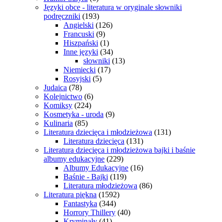
Języki obce - literatura w oryginale słowniki
podręczniki
(193)
Angielski
(126)
Francuski
(9)
Hiszpański
(1)
Inne języki
(34)
słowniki
(13)
Niemiecki
(17)
Rosyjski
(5)
Judaica
(78)
Kolejnictwo
(6)
Komiksy
(224)
Kosmetyka - uroda
(9)
Kulinaria
(85)
Literatura dziecięca i młodzieżowa
(131)
Literatura dziecięca
(131)
Literatura dziecięca i młodzieżowa bajki i baśnie
albumy edukacyjne
(229)
Albumy Edukacyjne
(16)
Baśnie - Bajki
(119)
Literatura młodzieżowa
(86)
Literatura piękna
(1592)
Fantastyka
(344)
Horrory Thillery
(40)
Kryminały
(41)