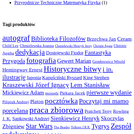
Przyrodnicze Techniczne Matematyka Fizyka
(1)
Tagi produktów
autograf
Biblioteka Filozofów
Ceram
Brzechwa Jan
Child Lee
Chmielewska Joanna
Christie
Chmielewski Henryk Jerzy
Christie Agata
dedykacja
Fantastyka
Dostojewski Fiodor
Agatha
fotografia
Przygoda
Gewert Marian
Gombrowicz Witold
Historyczne bitwy
i in.
Hemingway Ernest
ilustracje
Japonia
Kapuściński Ryszard
King Stephen
Kraszewski Józef Ignacy
Lem Stanisław
pierwsze wydanie
Mickiewicz Adam
Piekara Jacek
mosiądz
pocztówka
Poczytaj mi mamo
Platon
Pilipiuk Andrzej
praca zbiorowa
porcelana
Pratchett Terry
Rowling
Sienkiewicz Henryk
Skoczylas
Sapkowski Andrzej
J. K.
Zespół
Star Wars
Tygrys
Zbigniew
The Beatles
Tolkien J.R.R.