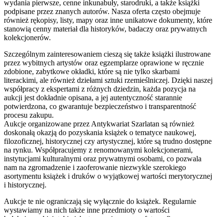
wydania pierwsze, cenne inkunabuły, starodruki, a także książki
podpisane przez znanych autorów. Nasza oferta często obejmuje
również rękopisy, listy, mapy oraz inne unikatowe dokumenty, które
stanowią cenny materiał dla historyków, badaczy oraz prywatnych
kolekcjonerów.
Szczególnym zainteresowaniem cieszą się także książki ilustrowane
przez wybitnych artystów oraz egzemplarze oprawione w ręcznie
zdobione, zabytkowe okładki, które są nie tylko skarbami
literackimi, ale również dziełami sztuki rzemieślniczej. Dzięki naszej
współpracy z ekspertami z różnych dziedzin, każda pozycja na
aukcji jest dokładnie opisana, a jej autentyczność starannie
potwierdzona, co gwarantuje bezpieczeństwo i transparentność
procesu zakupu.
Aukcje organizowane przez Antykwariat Szarlatan są również
doskonałą okazją do pozyskania książek o tematyce naukowej,
filozoficznej, historycznej czy artystycznej, które są trudno dostępne
na rynku. Współpracujemy z renomowanymi kolekcjonerami,
instytucjami kulturalnymi oraz prywatnymi osobami, co pozwala
nam na zgromadzenie i zaoferowanie niezwykle szerokiego
asortymentu książek i druków o wyjątkowej wartości merytorycznej
i historycznej.
Aukcje te nie ograniczają się wyłącznie do książek. Regularnie
wystawiamy na nich także inne przedmioty o wartości