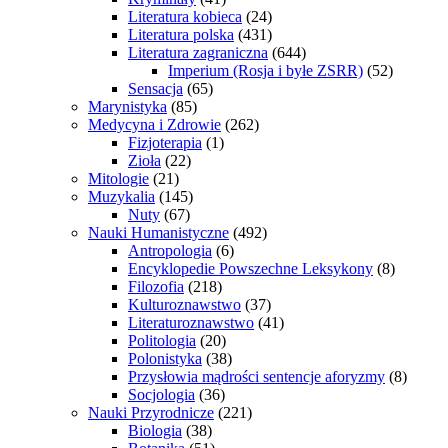
Literatura kobieca
(24)
Literatura polska
(431)
Literatura zagraniczna
(644)
Imperium (Rosja i byłe ZSRR)
(52)
Sensacja
(65)
Marynistyka
(85)
Medycyna i Zdrowie
(262)
Fizjoterapia
(1)
Zioła
(22)
Mitologie
(21)
Muzykalia
(145)
Nuty
(67)
Nauki Humanistyczne
(492)
Antropologia
(6)
Encyklopedie Powszechne Leksykony
(8)
Filozofia
(218)
Kulturoznawstwo
(37)
Literaturoznawstwo
(41)
Politologia
(20)
Polonistyka
(38)
Przysłowia mądrości sentencje aforyzmy
(8)
Socjologia
(36)
Nauki Przyrodnicze
(221)
Biologia
(38)