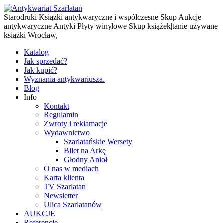
Starodruki Książki antykwaryczne i współczesne Skup Aukcje
antykwaryczne Antyki Płyty winylowe Skup książek|tanie używane
książki Wrocław,
Katalog
Jak sprzedać?
Jak kupić?
Wyznania antykwariusza.
Blog
Info
Kontakt
Regulamin
Zwroty i reklamacje
Wydawnictwo
Szarlatańskie Wersety
Bilet na Arkę
Głodny Anioł
O nas w mediach
Karta klienta
TV Szarlatan
Newsletter
Ulica Szarlatanów
AUKCJE
Referencje