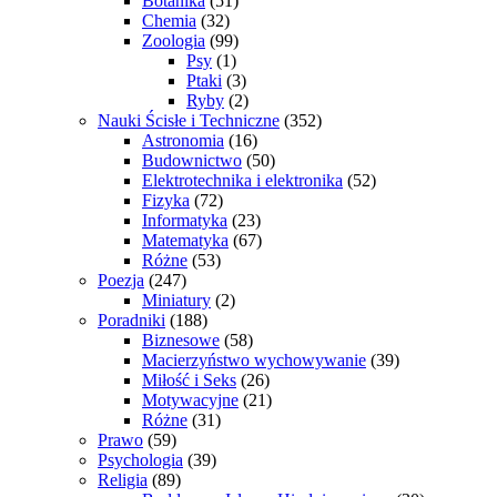
Botanika
(51)
Chemia
(32)
Zoologia
(99)
Psy
(1)
Ptaki
(3)
Ryby
(2)
Nauki Ścisłe i Techniczne
(352)
Astronomia
(16)
Budownictwo
(50)
Elektrotechnika i elektronika
(52)
Fizyka
(72)
Informatyka
(23)
Matematyka
(67)
Różne
(53)
Poezja
(247)
Miniatury
(2)
Poradniki
(188)
Biznesowe
(58)
Macierzyństwo wychowywanie
(39)
Miłość i Seks
(26)
Motywacyjne
(21)
Różne
(31)
Prawo
(59)
Psychologia
(39)
Religia
(89)