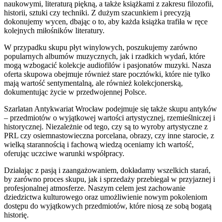
naukowymi, literaturą piękną, a także książkami z zakresu filozofii,
historii, sztuki czy techniki. Z dużym szacunkiem i precyzją
dokonujemy wycen, dbając o to, aby każda książka trafiła w ręce
kolejnych miłośników literatury.
W przypadku skupu płyt winylowych, poszukujemy zarówno
popularnych albumów muzycznych, jak i rzadkich wydań, które
mogą wzbogacić kolekcje audiofilów i pasjonatów muzyki. Nasza
oferta skupowa obejmuje również stare pocztówki, które nie tylko
mają wartość sentymentalną, ale również kolekcjonerską,
dokumentując życie w przedwojennej Polsce.
Szarlatan Antykwariat Wrocław podejmuje się także skupu antyków
– przedmiotów o wyjątkowej wartości artystycznej, rzemieślniczej i
historycznej. Niezależnie od tego, czy są to wyroby artystyczne z
PRL czy osiemnastowieczna porcelana, obrazy, czy inne starocie, z
wielką starannością i fachową wiedzą oceniamy ich wartość,
oferując uczciwe warunki współpracy.
Działając z pasją i zaangażowaniem, dokładamy wszelkich starań,
by zarówno proces skupu, jak i sprzedaży przebiegał w przyjaznej i
profesjonalnej atmosferze. Naszym celem jest zachowanie
dziedzictwa kulturowego oraz umożliwienie nowym pokoleniom
dostępu do wyjątkowych przedmiotów, które niosą ze sobą bogatą
historię.