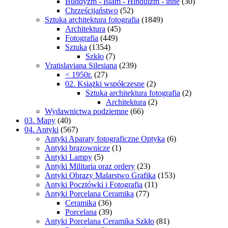
Buddyzm - Islam - Hinduizm - inne
(30)
Chrześcijaństwo
(52)
Sztuka architektura fotografia
(1849)
Architektura
(45)
Fotografia
(449)
Sztuka
(1354)
Szkło
(7)
Vratislaviana Silesiana
(239)
< 1950r.
(27)
02. Książki współczesne
(2)
Sztuka architektura fotografia
(2)
Architektura
(2)
Wydawnictwa podziemne
(66)
03. Mapy
(40)
04. Antyki
(567)
Antyki Aparaty fotograficzne Optyka
(6)
Antyki brązownicze
(1)
Antyki Lampy
(5)
Antyki Militaria oraz ordery
(23)
Antyki Obrazy Malarstwo Grafika
(153)
Antyki Pocztówki i Fotografia
(11)
Antyki Porcelana Ceramika
(77)
Ceramika
(36)
Porcelana
(39)
Antyki Porcelana Ceramika Szkło
(81)