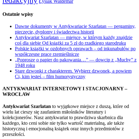
redakcyjny
Łysiak Waldemar
Ostatnie wpisy
Dawne dokumenty w Antykwariacie Szarlatan — pergaminy,
pieczęcie, dyplomy i świadectwa historii
Antykwariat Szarlatan — miejsce, w którym każdy znajdzie
coś dla siebie Od książki za 5 zł do rzadkiego starodruku
Polskie książki w ozdobnych oprawach – od inkunabułów po
współczesne prace rzemieślnicze
„Poproszę o papier do pakowania…” — dowcip z „Muchy” z
1948 roku
Stare dzwonki z charakterem. Wybierz dzwonek, a powiem
Ci, kim jesteś – film humorystyczny
ANTYKWARIAT INTERNETOWY I STACJONARNY –
WROCŁAW
Antykwariat Szarlatan
to wyjątkowe miejsce z duszą, które od
wielu lat cieszy się zaufaniem miłośników literatury i
kolekcjonerów. Nasz antykwariat to prawdziwa skarbnica dla
każdego, kto ceni sobie nie tylko wartość materialną, ale także
historyczną i emocjonalną książek oraz innych przedmiotów z
przeszłości.