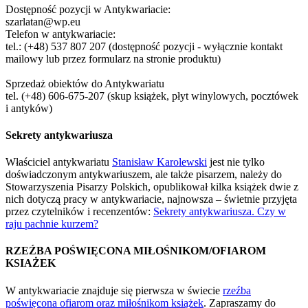
Dostępność pozycji w Antykwariacie:
szarlatan@wp.eu
Telefon w antykwariacie:
tel.: (+48) 537 807 207 (dostępność pozycji - wyłącznie kontakt
mailowy lub przez formularz na stronie produktu)
Sprzedaż obiektów do Antykwariatu
tel. (+48) 606-675-207 (skup książek, płyt winylowych, pocztówek
i antyków)
Sekrety antykwariusza
Właściciel antykwariatu
Stanisław Karolewski
jest nie tylko
doświadczonym antykwariuszem, ale także pisarzem, należy do
Stowarzyszenia Pisarzy Polskich, opublikował kilka książek dwie z
nich dotyczą pracy w antykwariacie, najnowsza – świetnie przyjęta
przez czytelników i recenzentów:
Sekrety antykwariusza. Czy w
raju pachnie kurzem?
RZEŹBA POŚWIĘCONA MIŁOŚNIKOM/OFIAROM
KSIAŻEK
W antykwariacie znajduje się pierwsza w świecie
rzeźba
poświęcona ofiarom oraz miłośnikom książek
. Zapraszamy do