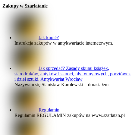
Zakupy w Szarlatanie
Jak kupić?
Instrukcja zakupów w antykwariacie internetowym.
Jak sprzedać? Zasady skupu książek,
starodruków, antyków i staroci, płyt winylowych, pocztówek
i dzieł sztuki. Antykwariat Wrocław
Nazywam się Stanisław Karolewski – dorastałem
Regulamin
Regulamin REGULAMIN zakupów na www.szarlatan.pl