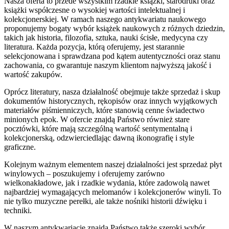
Nasza oferta to przede wszystkim rzadkie książki, starodruki oraz
książki współczesne o wysokiej wartości intelektualnej i
kolekcjonerskiej. W ramach naszego antykwariatu naukowego
proponujemy bogaty wybór książek naukowych z różnych dziedzin,
takich jak historia, filozofia, sztuka, nauki ścisłe, medycyna czy
literatura. Każda pozycja, którą oferujemy, jest starannie
selekcjonowana i sprawdzana pod kątem autentyczności oraz stanu
zachowania, co gwarantuje naszym klientom najwyższą jakość i
wartość zakupów.
Oprócz literatury, nasza działalność obejmuje także sprzedaż i skup
dokumentów historycznych, rękopisów oraz innych wyjątkowych
materiałów piśmienniczych, które stanowią cenne świadectwo
minionych epok. W ofercie znajdą Państwo również stare
pocztówki, które mają szczególną wartość sentymentalną i
kolekcjonerską, odzwierciedlając dawną ikonografię i style
graficzne.
Kolejnym ważnym elementem naszej działalności jest sprzedaż płyt
winylowych – poszukujemy i oferujemy zarówno
wielkonakładowe, jak i rzadkie wydania, które zadowolą nawet
najbardziej wymagających melomanów i kolekcjonerów winyli. To
nie tylko muzyczne perełki, ale także nośniki historii dźwięku i
techniki.
W naszym antykwariacie znajdą Państwo także szeroki wybór