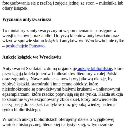
fotografowania się z rzeźbą i zajęcia jednej ze stron – miłośnika lub
ofiary książek.
Wyznania antykwariusza
To miniatury z antykwarycznymi wspomnieniami – dostępne w
wersji tekstowej oraz audio. Dotyczą klientów antykwariatu oraz
wizyt w sprawie skupu książek i antyków we Wrocławiu i nie tylko
–
posłuchajcie Państwo.
Aukcje książek we Wrocławiu
Antykwariat Szarlatan z dumą organizuje
aukcje bibliofilskie
, które
przyciągają kolekcjonerów i miłośników literatury z całej Polski
oraz zagranicy. Nasze aukcje stanowią wyjątkową okazję, by
zdobyć książki, starodruki i inne cenne obiekty, które
niejednokrotnie są prawdziwymi białymi krukami – unikatowymi
egzemplarzami, które rzadko pojawiają się na rynku. Każda aukcja
to starannie wyselekcjonowany zbiór dzieł, który odzwierciedla
naszą pasję do książek i antyków oraz głęboką wiedzę na temat
rynku bibliofilskiego.
W ramach aukcji bibliofilskich oferujemy dzieła o wyjątkowej
wartości historycznej, literackiej i artystycznej, w tym rzadkie