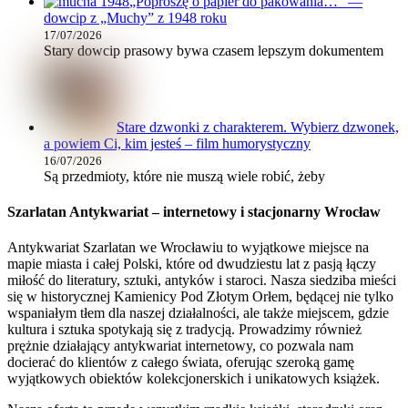
„Poproszę o papier do pakowania…” —
dowcip z „Muchy” z 1948 roku
17/07/2026
Stary dowcip prasowy bywa czasem lepszym dokumentem
Stare dzwonki z charakterem. Wybierz dzwonek,
a powiem Ci, kim jesteś – film humorystyczny
16/07/2026
Są przedmioty, które nie muszą wiele robić, żeby
Szarlatan Antykwariat – internetowy i stacjonarny Wrocław
Antykwariat Szarlatan we Wrocławiu to wyjątkowe miejsce na
mapie miasta i całej Polski, które od dwudziestu lat z pasją łączy
miłość do literatury, sztuki, antyków i staroci. Nasza siedziba mieści
się w historycznej Kamienicy Pod Złotym Orłem, będącej nie tylko
wspaniałym tłem dla naszej działalności, ale także miejscem, gdzie
kultura i sztuka spotykają się z tradycją. Prowadzimy również
prężnie działający antykwariat internetowy, co pozwala nam
docierać do klientów z całego świata, oferując szeroką gamę
wyjątkowych obiektów kolekcjonerskich i unikatowych książek.