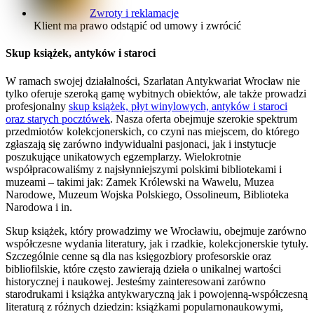
Zwroty i reklamacje
Klient ma prawo odstąpić od umowy i zwrócić
Skup książek, antyków i staroci
W ramach swojej działalności, Szarlatan Antykwariat Wrocław nie
tylko oferuje szeroką gamę wybitnych obiektów, ale także prowadzi
profesjonalny
skup książek, płyt winylowych, antyków i staroci
oraz starych pocztówek
. Nasza oferta obejmuje szerokie spektrum
przedmiotów kolekcjonerskich, co czyni nas miejscem, do którego
zgłaszają się zarówno indywidualni pasjonaci, jak i instytucje
poszukujące unikatowych egzemplarzy. Wielokrotnie
współpracowaliśmy z najsłynniejszymi polskimi bibliotekami i
muzeami – takimi jak: Zamek Królewski na Wawelu, Muzea
Narodowe, Muzeum Wojska Polskiego, Ossolineum, Biblioteka
Narodowa i in.
Skup książek, który prowadzimy we Wrocławiu, obejmuje zarówno
współczesne wydania literatury, jak i rzadkie, kolekcjonerskie tytuły.
Szczególnie cenne są dla nas księgozbiory profesorskie oraz
bibliofilskie, które często zawierają dzieła o unikalnej wartości
historycznej i naukowej. Jesteśmy zainteresowani zarówno
starodrukami i książka antykwaryczną jak i powojenną-współczesną
literaturą z różnych dziedzin: książkami popularnonaukowymi,