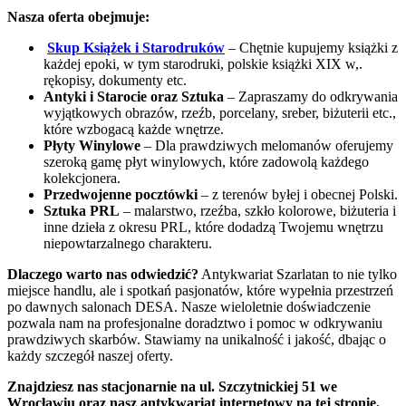
Nasza oferta obejmuje:
Skup Książek i Starodruków
– Chętnie kupujemy książki z
każdej epoki, w tym starodruki, polskie książki XIX w,.
rękopisy, dokumenty etc.
Antyki i Starocie oraz Sztuka
– Zapraszamy do odkrywania
wyjątkowych obrazów, rzeźb, porcelany, sreber, biżuterii etc.,
które wzbogacą każde wnętrze.
Płyty Winylowe
– Dla prawdziwych melomanów oferujemy
szeroką gamę płyt winylowych, które zadowolą każdego
kolekcjonera.
Przedwojenne pocztówki
– z terenów byłej i obecnej Polski.
Sztuka PRL
– malarstwo, rzeźba, szkło kolorowe, biżuteria i
inne dzieła z okresu PRL, które dodadzą Twojemu wnętrzu
niepowtarzalnego charakteru.
Dlaczego warto nas odwiedzić?
Antykwariat Szarlatan to nie tylko
miejsce handlu, ale i spotkań pasjonatów, które wypełnia przestrzeń
po dawnych salonach DESA. Nasze wieloletnie doświadczenie
pozwala nam na profesjonalne doradztwo i pomoc w odkrywaniu
prawdziwych skarbów. Stawiamy na unikalność i jakość, dbając o
każdy szczegół naszej oferty.
Znajdziesz nas stacjonarnie na ul. Szczytnickiej 51 we
Wrocławiu oraz nasz antykwariat internetowy na tej stronie.