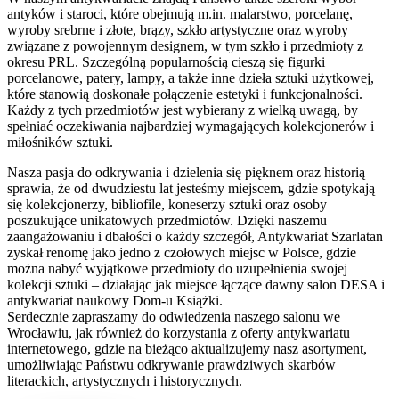
antyków i staroci, które obejmują m.in. malarstwo, porcelanę,
wyroby srebrne i złote, brązy, szkło artystyczne oraz wyroby
związane z powojennym designem, w tym szkło i przedmioty z
okresu PRL. Szczególną popularnością cieszą się figurki
porcelanowe, patery, lampy, a także inne dzieła sztuki użytkowej,
które stanowią doskonałe połączenie estetyki i funkcjonalności.
Każdy z tych przedmiotów jest wybierany z wielką uwagą, by
spełniać oczekiwania najbardziej wymagających kolekcjonerów i
miłośników sztuki.
Nasza pasja do odkrywania i dzielenia się pięknem oraz historią
sprawia, że od dwudziestu lat jesteśmy miejscem, gdzie spotykają
się kolekcjonerzy, bibliofile, koneserzy sztuki oraz osoby
poszukujące unikatowych przedmiotów. Dzięki naszemu
zaangażowaniu i dbałości o każdy szczegół, Antykwariat Szarlatan
zyskał renomę jako jedno z czołowych miejsc w Polsce, gdzie
można nabyć wyjątkowe przedmioty do uzupełnienia swojej
kolekcji sztuki – działając jak miejsce łączące dawny salon DESA i
antykwariat naukowy Dom-u Książki.
Serdecznie zapraszamy do odwiedzenia naszego salonu we
Wrocławiu, jak również do korzystania z oferty antykwariatu
internetowego, gdzie na bieżąco aktualizujemy nasz asortyment,
umożliwiając Państwu odkrywanie prawdziwych skarbów
literackich, artystycznych i historycznych.