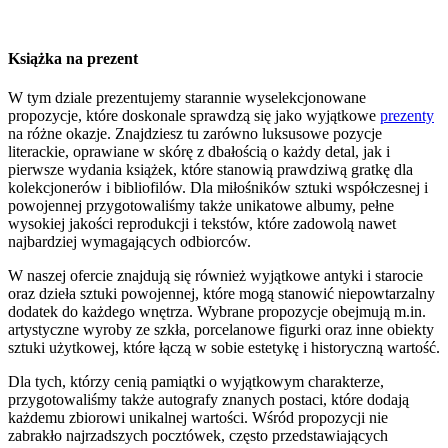
Książka na prezent
W tym dziale prezentujemy starannie wyselekcjonowane
propozycje, które doskonale sprawdzą się jako wyjątkowe
prezenty
na różne okazje. Znajdziesz tu zarówno luksusowe pozycje
literackie, oprawiane w skórę z dbałością o każdy detal, jak i
pierwsze wydania książek, które stanowią prawdziwą gratkę dla
kolekcjonerów i bibliofilów. Dla miłośników sztuki współczesnej i
powojennej przygotowaliśmy także unikatowe albumy, pełne
wysokiej jakości reprodukcji i tekstów, które zadowolą nawet
najbardziej wymagających odbiorców.
W naszej ofercie znajdują się również wyjątkowe antyki i starocie
oraz dzieła sztuki powojennej, które mogą stanowić niepowtarzalny
dodatek do każdego wnętrza. Wybrane propozycje obejmują m.in.
artystyczne wyroby ze szkła, porcelanowe figurki oraz inne obiekty
sztuki użytkowej, które łączą w sobie estetykę i historyczną wartość.
Dla tych, którzy cenią pamiątki o wyjątkowym charakterze,
przygotowaliśmy także autografy znanych postaci, które dodają
każdemu zbiorowi unikalnej wartości. Wśród propozycji nie
zabrakło najrzadszych pocztówek, często przedstawiających