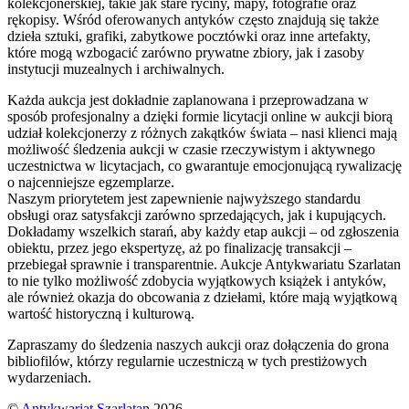
kolekcjonerskiej, takie jak stare ryciny, mapy, fotografie oraz
rękopisy. Wśród oferowanych antyków często znajdują się także
dzieła sztuki, grafiki, zabytkowe pocztówki oraz inne artefakty,
które mogą wzbogacić zarówno prywatne zbiory, jak i zasoby
instytucji muzealnych i archiwalnych.
Każda aukcja jest dokładnie zaplanowana i przeprowadzana w
sposób profesjonalny a dzięki formie licytacji online w aukcji biorą
udział kolekcjonerzy z różnych zakątków świata – nasi klienci mają
możliwość śledzenia aukcji w czasie rzeczywistym i aktywnego
uczestnictwa w licytacjach, co gwarantuje emocjonującą rywalizację
o najcenniejsze egzemplarze.
Naszym priorytetem jest zapewnienie najwyższego standardu
obsługi oraz satysfakcji zarówno sprzedających, jak i kupujących.
Dokładamy wszelkich starań, aby każdy etap aukcji – od zgłoszenia
obiektu, przez jego ekspertyzę, aż po finalizację transakcji –
przebiegał sprawnie i transparentnie. Aukcje Antykwariatu Szarlatan
to nie tylko możliwość zdobycia wyjątkowych książek i antyków,
ale również okazja do obcowania z dziełami, które mają wyjątkową
wartość historyczną i kulturową.
Zapraszamy do śledzenia naszych aukcji oraz dołączenia do grona
bibliofilów, którzy regularnie uczestniczą w tych prestiżowych
wydarzeniach.
©
Antykwariat Szarlatan
2026