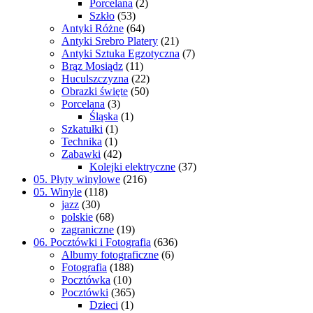
Porcelana
(2)
Szkło
(53)
Antyki Różne
(64)
Antyki Srebro Platery
(21)
Antyki Sztuka Egzotyczna
(7)
Brąz Mosiądz
(11)
Huculszczyzna
(22)
Obrazki święte
(50)
Porcelana
(3)
Śląska
(1)
Szkatułki
(1)
Technika
(1)
Zabawki
(42)
Kolejki elektryczne
(37)
05. Płyty winylowe
(216)
05. Winyle
(118)
jazz
(30)
polskie
(68)
zagraniczne
(19)
06. Pocztówki i Fotografia
(636)
Albumy fotograficzne
(6)
Fotografia
(188)
Pocztówka
(10)
Pocztówki
(365)
Dzieci
(1)