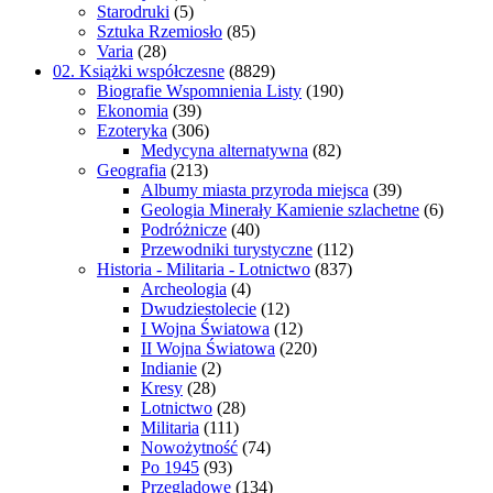
Starodruki
(5)
Sztuka Rzemiosło
(85)
Varia
(28)
02. Książki współczesne
(8829)
Biografie Wspomnienia Listy
(190)
Ekonomia
(39)
Ezoteryka
(306)
Medycyna alternatywna
(82)
Geografia
(213)
Albumy miasta przyroda miejsca
(39)
Geologia Minerały Kamienie szlachetne
(6)
Podróżnicze
(40)
Przewodniki turystyczne
(112)
Historia - Militaria - Lotnictwo
(837)
Archeologia
(4)
Dwudziestolecie
(12)
I Wojna Światowa
(12)
II Wojna Światowa
(220)
Indianie
(2)
Kresy
(28)
Lotnictwo
(28)
Militaria
(111)
Nowożytność
(74)
Po 1945
(93)
Przeglądowe
(134)