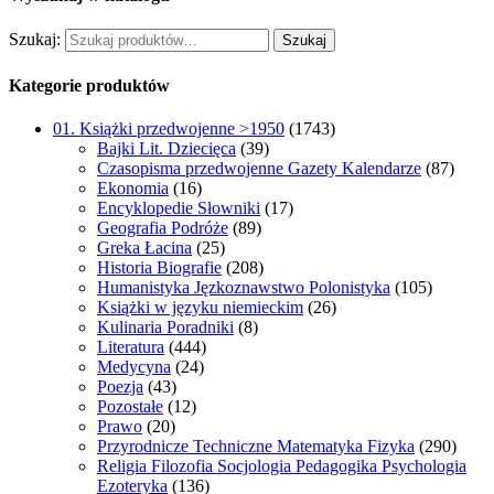
Szukaj:
Szukaj
Kategorie produktów
01. Książki przedwojenne >1950
(1743)
Bajki Lit. Dziecięca
(39)
Czasopisma przedwojenne Gazety Kalendarze
(87)
Ekonomia
(16)
Encyklopedie Słowniki
(17)
Geografia Podróże
(89)
Greka Łacina
(25)
Historia Biografie
(208)
Humanistyka Jęzkoznawstwo Polonistyka
(105)
Książki w języku niemieckim
(26)
Kulinaria Poradniki
(8)
Literatura
(444)
Medycyna
(24)
Poezja
(43)
Pozostałe
(12)
Prawo
(20)
Przyrodnicze Techniczne Matematyka Fizyka
(290)
Religia Filozofia Socjologia Pedagogika Psychologia
Ezoteryka
(136)