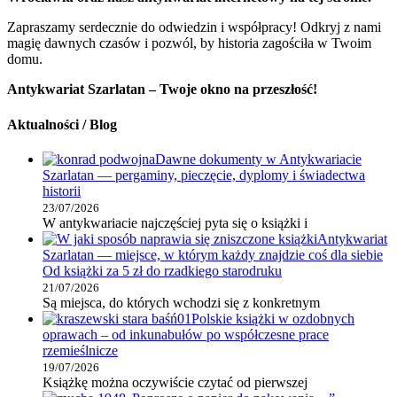
Zapraszamy serdecznie do odwiedzin i współpracy! Odkryj z nami
magię dawnych czasów i pozwól, by historia zagościła w Twoim
domu.
Antykwariat Szarlatan – Twoje okno na przeszłość!
Aktualności / Blog
Dawne dokumenty w Antykwariacie
Szarlatan — pergaminy, pieczęcie, dyplomy i świadectwa
historii
23/07/2026
W antykwariacie najczęściej pyta się o książki i
Antykwariat
Szarlatan — miejsce, w którym każdy znajdzie coś dla siebie
Od książki za 5 zł do rzadkiego starodruku
21/07/2026
Są miejsca, do których wchodzi się z konkretnym
Polskie książki w ozdobnych
oprawach – od inkunabułów po współczesne prace
rzemieślnicze
19/07/2026
Książkę można oczywiście czytać od pierwszej