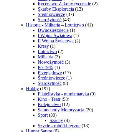
Rycerstwo Zakony rycerskie
(2)
Skarby Eksploracja
(13)
Średniowiecze
(37)
Starożytność
(43)
Historia - Militaria – Lotnictwo
(41)
Dwudziestolecie
(1)
I Wojna Światowa
(1)
II Wojna Światowa
(2)
Kresy
(1)
Lotnictwo
(2)
Militaria
(2)
Nowożytność
(3)
Po 1945
(1)
Przeglądowe
(17)
Średniowiecze
(1)
Starożytność
(8)
Hobby
(197)
Filatelistyka - numizmatyka
(9)
Kino - Teatr
(58)
Kolejnictwo
(12)
Samochody Motoryzacja
(20)
Sport
(80)
Szachy
(4)
Szycie - robótki ręczne
(18)
Humor Satyra
(6)