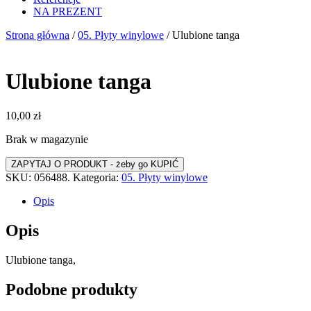
NA PREZENT
Strona główna
/
05. Płyty winylowe
/ Ulubione tanga
Ulubione tanga
10,00
zł
Brak w magazynie
SKU:
056488.
Kategoria:
05. Płyty winylowe
Opis
Opis
Ulubione tanga,
Podobne produkty