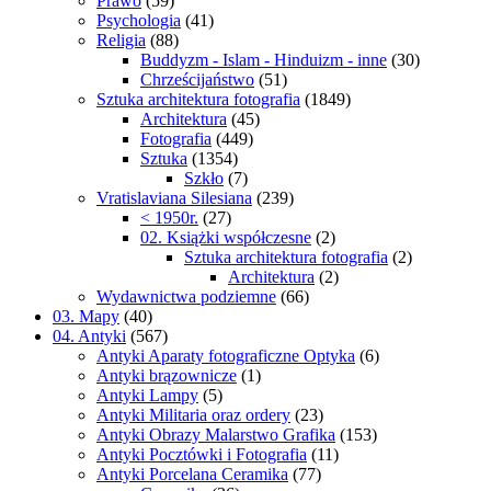
Prawo
(59)
Psychologia
(41)
Religia
(88)
Buddyzm - Islam - Hinduizm - inne
(30)
Chrześcijaństwo
(51)
Sztuka architektura fotografia
(1849)
Architektura
(45)
Fotografia
(449)
Sztuka
(1354)
Szkło
(7)
Vratislaviana Silesiana
(239)
< 1950r.
(27)
02. Książki współczesne
(2)
Sztuka architektura fotografia
(2)
Architektura
(2)
Wydawnictwa podziemne
(66)
03. Mapy
(40)
04. Antyki
(567)
Antyki Aparaty fotograficzne Optyka
(6)
Antyki brązownicze
(1)
Antyki Lampy
(5)
Antyki Militaria oraz ordery
(23)
Antyki Obrazy Malarstwo Grafika
(153)
Antyki Pocztówki i Fotografia
(11)
Antyki Porcelana Ceramika
(77)