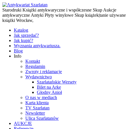
Starodruki Książki antykwaryczne i współczesne Skup Aukcje
antykwaryczne Antyki Płyty winylowe Skup książek|tanie używane
książki Wrocław,
Katalog
Jak sprzedać?
Jak kupić?
Wyznania antykwariusza.
Blog
Info
Kontakt
Regulamin
Zwroty i reklamacje
Wydawnictwo
Szarlatańskie Wersety
Bilet na Arkę
Głodny Anioł
O nas w mediach
Karta klienta
TV Szarlatan
Newsletter
Ulica Szarlatanów
AUKCJE
Referencje