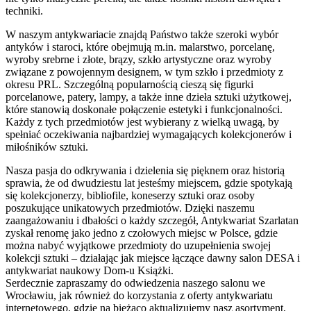
techniki.
W naszym antykwariacie znajdą Państwo także szeroki wybór
antyków i staroci, które obejmują m.in. malarstwo, porcelanę,
wyroby srebrne i złote, brązy, szkło artystyczne oraz wyroby
związane z powojennym designem, w tym szkło i przedmioty z
okresu PRL. Szczególną popularnością cieszą się figurki
porcelanowe, patery, lampy, a także inne dzieła sztuki użytkowej,
które stanowią doskonałe połączenie estetyki i funkcjonalności.
Każdy z tych przedmiotów jest wybierany z wielką uwagą, by
spełniać oczekiwania najbardziej wymagających kolekcjonerów i
miłośników sztuki.
Nasza pasja do odkrywania i dzielenia się pięknem oraz historią
sprawia, że od dwudziestu lat jesteśmy miejscem, gdzie spotykają
się kolekcjonerzy, bibliofile, koneserzy sztuki oraz osoby
poszukujące unikatowych przedmiotów. Dzięki naszemu
zaangażowaniu i dbałości o każdy szczegół, Antykwariat Szarlatan
zyskał renomę jako jedno z czołowych miejsc w Polsce, gdzie
można nabyć wyjątkowe przedmioty do uzupełnienia swojej
kolekcji sztuki – działając jak miejsce łączące dawny salon DESA i
antykwariat naukowy Dom-u Książki.
Serdecznie zapraszamy do odwiedzenia naszego salonu we
Wrocławiu, jak również do korzystania z oferty antykwariatu
internetowego, gdzie na bieżąco aktualizujemy nasz asortyment,