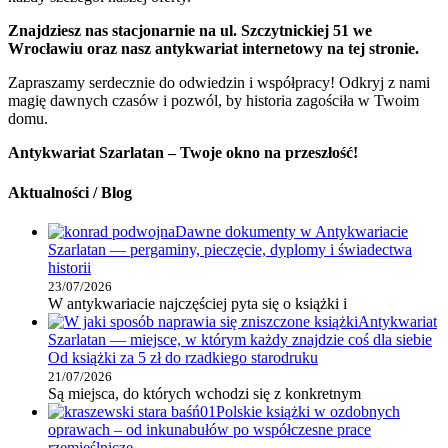
Znajdziesz nas stacjonarnie na ul. Szczytnickiej 51 we
Wrocławiu oraz nasz antykwariat internetowy na tej stronie.
Zapraszamy serdecznie do odwiedzin i współpracy! Odkryj z nami
magię dawnych czasów i pozwól, by historia zagościła w Twoim
domu.
Antykwariat Szarlatan – Twoje okno na przeszłość!
Aktualności / Blog
Dawne dokumenty w Antykwariacie
Szarlatan — pergaminy, pieczęcie, dyplomy i świadectwa
historii
23/07/2026
W antykwariacie najczęściej pyta się o książki i
Antykwariat
Szarlatan — miejsce, w którym każdy znajdzie coś dla siebie
Od książki za 5 zł do rzadkiego starodruku
21/07/2026
Są miejsca, do których wchodzi się z konkretnym
Polskie książki w ozdobnych
oprawach – od inkunabułów po współczesne prace
rzemieślnicze