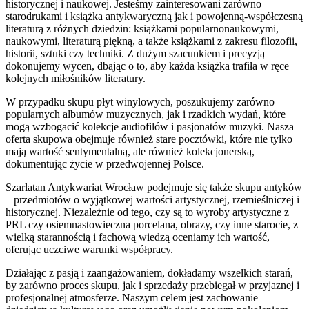
historycznej i naukowej. Jesteśmy zainteresowani zarówno
starodrukami i książka antykwaryczną jak i powojenną-współczesną
literaturą z różnych dziedzin: książkami popularnonaukowymi,
naukowymi, literaturą piękną, a także książkami z zakresu filozofii,
historii, sztuki czy techniki. Z dużym szacunkiem i precyzją
dokonujemy wycen, dbając o to, aby każda książka trafiła w ręce
kolejnych miłośników literatury.
W przypadku skupu płyt winylowych, poszukujemy zarówno
popularnych albumów muzycznych, jak i rzadkich wydań, które
mogą wzbogacić kolekcje audiofilów i pasjonatów muzyki. Nasza
oferta skupowa obejmuje również stare pocztówki, które nie tylko
mają wartość sentymentalną, ale również kolekcjonerską,
dokumentując życie w przedwojennej Polsce.
Szarlatan Antykwariat Wrocław podejmuje się także skupu antyków
– przedmiotów o wyjątkowej wartości artystycznej, rzemieślniczej i
historycznej. Niezależnie od tego, czy są to wyroby artystyczne z
PRL czy osiemnastowieczna porcelana, obrazy, czy inne starocie, z
wielką starannością i fachową wiedzą oceniamy ich wartość,
oferując uczciwe warunki współpracy.
Działając z pasją i zaangażowaniem, dokładamy wszelkich starań,
by zarówno proces skupu, jak i sprzedaży przebiegał w przyjaznej i
profesjonalnej atmosferze. Naszym celem jest zachowanie