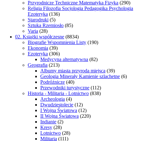
Przyrodnicze Techniczne Matematyka Fizyka
(290)
Religia Filozofia Socjologia Pedagogika Psychologia
Ezoteryka
(136)
Starodruki
(5)
Sztuka Rzemiosło
(85)
Varia
(28)
02. Książki współczesne
(8834)
Biografie Wspomnienia Listy
(190)
Ekonomia
(39)
Ezoteryka
(306)
Medycyna alternatywna
(82)
Geografia
(213)
Albumy miasta przyroda miejsca
(39)
Geologia Minerały Kamienie szlachetne
(6)
Podróżnicze
(40)
Przewodniki turystyczne
(112)
Historia - Militaria - Lotnictwo
(838)
Archeologia
(4)
Dwudziestolecie
(12)
I Wojna Światowa
(12)
II Wojna Światowa
(220)
Indianie
(2)
Kresy
(28)
Lotnictwo
(28)
Militaria
(111)