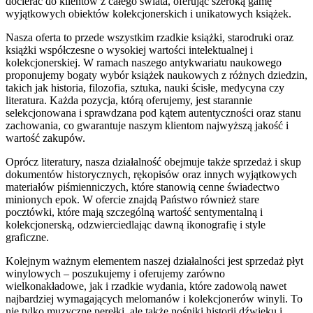
docierać do klientów z całego świata, oferując szeroką gamę
wyjątkowych obiektów kolekcjonerskich i unikatowych książek.
Nasza oferta to przede wszystkim rzadkie książki, starodruki oraz
książki współczesne o wysokiej wartości intelektualnej i
kolekcjonerskiej. W ramach naszego antykwariatu naukowego
proponujemy bogaty wybór książek naukowych z różnych dziedzin,
takich jak historia, filozofia, sztuka, nauki ścisłe, medycyna czy
literatura. Każda pozycja, którą oferujemy, jest starannie
selekcjonowana i sprawdzana pod kątem autentyczności oraz stanu
zachowania, co gwarantuje naszym klientom najwyższą jakość i
wartość zakupów.
Oprócz literatury, nasza działalność obejmuje także sprzedaż i skup
dokumentów historycznych, rękopisów oraz innych wyjątkowych
materiałów piśmienniczych, które stanowią cenne świadectwo
minionych epok. W ofercie znajdą Państwo również stare
pocztówki, które mają szczególną wartość sentymentalną i
kolekcjonerską, odzwierciedlając dawną ikonografię i style
graficzne.
Kolejnym ważnym elementem naszej działalności jest sprzedaż płyt
winylowych – poszukujemy i oferujemy zarówno
wielkonakładowe, jak i rzadkie wydania, które zadowolą nawet
najbardziej wymagających melomanów i kolekcjonerów winyli. To
nie tylko muzyczne perełki, ale także nośniki historii dźwięku i