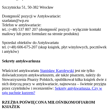
Szczytnicka 51, 50-382 Wrocław
Dostępność pozycji w Antykwariacie:
szarlatan@wp.eu
Telefon w antykwariacie:
tel.: (+48) 537 807 207 (dostępność pozycji - wyłącznie kontakt
mailowy lub przez formularz na stronie produktu)
Sprzedaż obiektów do Antykwariatu
tel. (+48) 606-675-207 (skup książek, płyt winylowych, pocztówek
i antyków)
Sekrety antykwariusza
Właściciel antykwariatu
Stanisław Karolewski
jest nie tylko
doświadczonym antykwariuszem, ale także pisarzem, należy do
Stowarzyszenia Pisarzy Polskich, opublikował kilka książek dwie z
nich dotyczą pracy w antykwariacie, najnowsza – świetnie przyjęta
przez czytelników i recenzentów:
Sekrety antykwariusza. Czy w
raju pachnie kurzem?
RZEŹBA POŚWIĘCONA MIŁOŚNIKOM/OFIAROM
KSIAŻEK