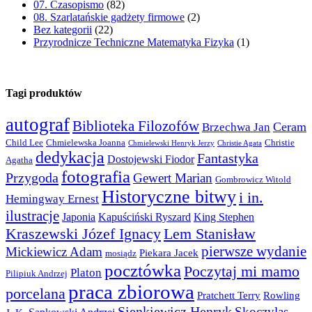
07. Czasopismo
(82)
08. Szarlatańskie gadżety firmowe
(2)
Bez kategorii
(22)
Przyrodnicze Techniczne Matematyka Fizyka
(1)
Tagi produktów
autograf
Biblioteka Filozofów
Ceram
Brzechwa Jan
Child Lee
Chmielewska Joanna
Christie
Chmielewski Henryk Jerzy
Christie Agata
dedykacja
Fantastyka
Dostojewski Fiodor
Agatha
fotografia
Przygoda
Gewert Marian
Gombrowicz Witold
Historyczne bitwy
i in.
Hemingway Ernest
ilustracje
Japonia
Kapuściński Ryszard
King Stephen
Kraszewski Józef Ignacy
Lem Stanisław
pierwsze wydanie
Mickiewicz Adam
Piekara Jacek
mosiądz
pocztówka
Poczytaj mi mamo
Platon
Pilipiuk Andrzej
praca zbiorowa
porcelana
Pratchett Terry
Rowling
Sienkiewicz Henryk
Skoczylas