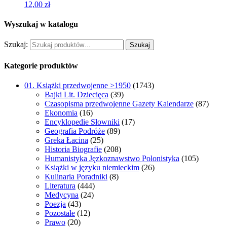
12,00
zł
Wyszukaj w katalogu
Szukaj:
Szukaj
Kategorie produktów
01. Książki przedwojenne >1950
(1743)
Bajki Lit. Dziecięca
(39)
Czasopisma przedwojenne Gazety Kalendarze
(87)
Ekonomia
(16)
Encyklopedie Słowniki
(17)
Geografia Podróże
(89)
Greka Łacina
(25)
Historia Biografie
(208)
Humanistyka Jęzkoznawstwo Polonistyka
(105)
Książki w języku niemieckim
(26)
Kulinaria Poradniki
(8)
Literatura
(444)
Medycyna
(24)
Poezja
(43)
Pozostałe
(12)
Prawo
(20)