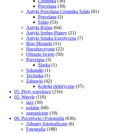
Ceramika
(36)
Porcelana
(39)
Antyki Porcelana Ceramika Szkło
(81)
Porcelana
(2)
Szkło
(53)
Antyki Różne
(64)
Antyki Srebro Platery
(21)
Antyki Sztuka Egzotyczna
(7)
Brąz Mosiądz
(11)
Huculszczyzna
(22)
Obrazki święte
(50)
Porcelana
(3)
Śląska
(1)
Szkatułki
(1)
Technika
(1)
Zabawki
(42)
Kolejki elektryczne
(37)
05. Płyty winylowe
(216)
05. Winyle
(118)
jazz
(30)
polskie
(68)
zagraniczne
(19)
06. Pocztówki i Fotografia
(636)
Albumy fotograficzne
(6)
Fotografia
(188)