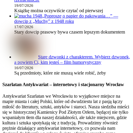
19/07/2026
Książkę można oczywiście czytać od pierwszej
„Poproszę o papier do pakowania…” —
dowcip z „Muchy” z 1948 roku
17/07/2026
Stary dowcip prasowy bywa czasem lepszym dokumentem
Stare dzwonki z charakterem. Wybierz dzwonek,
a powiem Ci, kim jesteś – film humorystyczny
16/07/2026
Są przedmioty, które nie muszą wiele robić, żeby
Szarlatan Antykwariat – internetowy i stacjonarny Wrocław
Antykwariat Szarlatan we Wrocławiu to wyjątkowe miejsce na
mapie miasta i całej Polski, które od dwudziestu lat z pasją łączy
miłość do literatury, sztuki, antyków i staroci. Nasza siedziba mieści
się w historycznej Kamienicy Pod Złotym Orłem, będącej nie tylko
wspaniałym tłem dla naszej działalności, ale także miejscem, gdzie
kultura i sztuka spotykają się z tradycją. Prowadzimy również
prężnie działający antykwariat internetowy, co pozwala nam