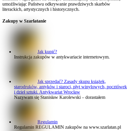
umożliwiając Państwu odkrywanie prawdziwych skarbów
literackich, artystycznych i historycznych.
Zakupy w Szarlatanie
Jak kupić?
Instrukcja zakupów w antykwariacie internetowym.
Jak sprzedać? Zasady skupu książek,
starodruków, antyków i staroci, płyt winylowych, pocztówek
i dzieł sztuki. Antykwariat Wrocław
Nazywam się Stanisław Karolewski – dorastałem
Regulamin
Regulamin REGULAMIN zakupów na www.szarlatan.pl