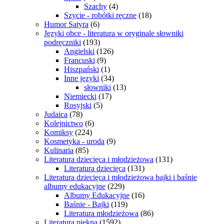
Szachy
(4)
Szycie - robótki ręczne
(18)
Humor Satyra
(6)
Języki obce - literatura w oryginale słowniki
podręczniki
(193)
Angielski
(126)
Francuski
(9)
Hiszpański
(1)
Inne języki
(34)
słowniki
(13)
Niemiecki
(17)
Rosyjski
(5)
Judaica
(78)
Kolejnictwo
(6)
Komiksy
(224)
Kosmetyka - uroda
(9)
Kulinaria
(85)
Literatura dziecięca i młodzieżowa
(131)
Literatura dziecięca
(131)
Literatura dziecięca i młodzieżowa bajki i baśnie
albumy edukacyjne
(229)
Albumy Edukacyjne
(16)
Baśnie - Bajki
(119)
Literatura młodzieżowa
(86)
Literatura piękna
(1592)