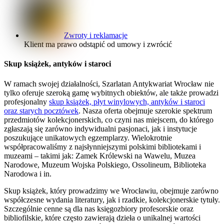
Zwroty i reklamacje
Klient ma prawo odstąpić od umowy i zwrócić
Skup książek, antyków i staroci
W ramach swojej działalności, Szarlatan Antykwariat Wrocław nie
tylko oferuje szeroką gamę wybitnych obiektów, ale także prowadzi
profesjonalny
skup książek, płyt winylowych, antyków i staroci
oraz starych pocztówek
. Nasza oferta obejmuje szerokie spektrum
przedmiotów kolekcjonerskich, co czyni nas miejscem, do którego
zgłaszają się zarówno indywidualni pasjonaci, jak i instytucje
poszukujące unikatowych egzemplarzy. Wielokrotnie
współpracowaliśmy z najsłynniejszymi polskimi bibliotekami i
muzeami – takimi jak: Zamek Królewski na Wawelu, Muzea
Narodowe, Muzeum Wojska Polskiego, Ossolineum, Biblioteka
Narodowa i in.
Skup książek, który prowadzimy we Wrocławiu, obejmuje zarówno
współczesne wydania literatury, jak i rzadkie, kolekcjonerskie tytuły.
Szczególnie cenne są dla nas księgozbiory profesorskie oraz
bibliofilskie, które często zawierają dzieła o unikalnej wartości