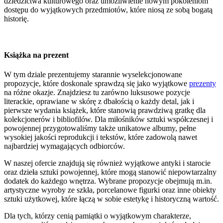
dziedzictwa kulturowego oraz umożliwienie nowym pokoleniom
dostępu do wyjątkowych przedmiotów, które niosą ze sobą bogatą
historię.
Książka na prezent
W tym dziale prezentujemy starannie wyselekcjonowane
propozycje, które doskonale sprawdzą się jako wyjątkowe
prezenty
na różne okazje. Znajdziesz tu zarówno luksusowe pozycje
literackie, oprawiane w skórę z dbałością o każdy detal, jak i
pierwsze wydania książek, które stanowią prawdziwą gratkę dla
kolekcjonerów i bibliofilów. Dla miłośników sztuki współczesnej i
powojennej przygotowaliśmy także unikatowe albumy, pełne
wysokiej jakości reprodukcji i tekstów, które zadowolą nawet
najbardziej wymagających odbiorców.
W naszej ofercie znajdują się również wyjątkowe antyki i starocie
oraz dzieła sztuki powojennej, które mogą stanowić niepowtarzalny
dodatek do każdego wnętrza. Wybrane propozycje obejmują m.in.
artystyczne wyroby ze szkła, porcelanowe figurki oraz inne obiekty
sztuki użytkowej, które łączą w sobie estetykę i historyczną wartość.
Dla tych, którzy cenią pamiątki o wyjątkowym charakterze,