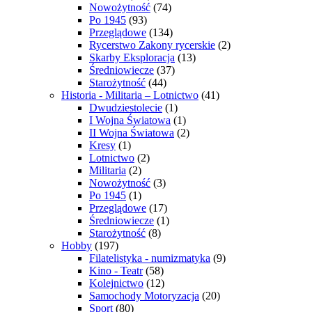
Nowożytność
(74)
Po 1945
(93)
Przeglądowe
(134)
Rycerstwo Zakony rycerskie
(2)
Skarby Eksploracja
(13)
Średniowiecze
(37)
Starożytność
(44)
Historia - Militaria – Lotnictwo
(41)
Dwudziestolecie
(1)
I Wojna Światowa
(1)
II Wojna Światowa
(2)
Kresy
(1)
Lotnictwo
(2)
Militaria
(2)
Nowożytność
(3)
Po 1945
(1)
Przeglądowe
(17)
Średniowiecze
(1)
Starożytność
(8)
Hobby
(197)
Filatelistyka - numizmatyka
(9)
Kino - Teatr
(58)
Kolejnictwo
(12)
Samochody Motoryzacja
(20)
Sport
(80)