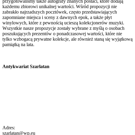
przygotowaliśmy także autografy znanych postaci, które dodają
każdemu zbiorowi unikalnej wartości. Wśród propozycji nie
zabrakło najrzadszych pocztówek, często przedstawiających
zapomniane miejsca i sceny z dawnych epok, a także płyt
winylowych, które z pewnością ucieszą kolekcjonerów muzyki.
Wszystkie nasze propozycje zostały wybrane z myślą o osobach
poszukujących prezentów o ponadczasowej wartości, które nie
tylko wzbogacą prywatne kolekcje, ale również staną się wyjątkową
pamiątką na lata.
Antykwariat Szarlatan
Adres:
szarlatan@wp.eu