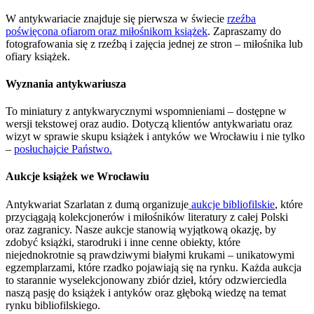
W antykwariacie znajduje się pierwsza w świecie
rzeźba
poświęcona ofiarom oraz miłośnikom książek
. Zapraszamy do
fotografowania się z rzeźbą i zajęcia jednej ze stron – miłośnika lub
ofiary książek.
Wyznania antykwariusza
To miniatury z antykwarycznymi wspomnieniami – dostępne w
wersji tekstowej oraz audio. Dotyczą klientów antykwariatu oraz
wizyt w sprawie skupu książek i antyków we Wrocławiu i nie tylko
–
posłuchajcie Państwo.
Aukcje książek we Wrocławiu
Antykwariat Szarlatan z dumą organizuje
aukcje bibliofilskie
, które
przyciągają kolekcjonerów i miłośników literatury z całej Polski
oraz zagranicy. Nasze aukcje stanowią wyjątkową okazję, by
zdobyć książki, starodruki i inne cenne obiekty, które
niejednokrotnie są prawdziwymi białymi krukami – unikatowymi
egzemplarzami, które rzadko pojawiają się na rynku. Każda aukcja
to starannie wyselekcjonowany zbiór dzieł, który odzwierciedla
naszą pasję do książek i antyków oraz głęboką wiedzę na temat
rynku bibliofilskiego.