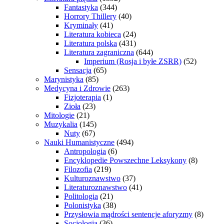
Fantastyka
(344)
Horrory Thillery
(40)
Kryminały
(41)
Literatura kobieca
(24)
Literatura polska
(431)
Literatura zagraniczna
(644)
Imperium (Rosja i byłe ZSRR)
(52)
Sensacja
(65)
Marynistyka
(85)
Medycyna i Zdrowie
(263)
Fizjoterapia
(1)
Zioła
(23)
Mitologie
(21)
Muzykalia
(145)
Nuty
(67)
Nauki Humanistyczne
(494)
Antropologia
(6)
Encyklopedie Powszechne Leksykony
(8)
Filozofia
(219)
Kulturoznawstwo
(37)
Literaturoznawstwo
(41)
Politologia
(21)
Polonistyka
(38)
Przysłowia mądrości sentencje aforyzmy
(8)
Socjologia
(36)