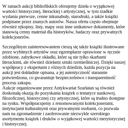
W ramach aukcji bibliofilskich oferujemy dzieła o wyjątkowej
wartości historycznej, literackiej i artystycznej, w tym rzadkie
wydania pierwsze, cenne inkunabuły, starodruki, a także książki
podpisane przez znanych autorów. Nasza oferta często obejmuje
również rękopisy, listy, mapy oraz inne unikatowe dokumenty, które
stanowią cenny materiał dla historyków, badaczy oraz prywatnych
kolekcjonerów.
Szczególnym zainteresowaniem cieszą się także książki ilustrowane
przez wybitnych artystów oraz egzemplarze oprawione w ręcznie
zdobione, zabytkowe okładki, które są nie tylko skarbami
literackimi, ale również dziełami sztuki rzemieślniczej. Dzięki naszej
współpracy z ekspertami z różnych dziedzin, każda pozycja na
aukcji jest dokładnie opisana, a jej autentyczność starannie
potwierdzona, co gwarantuje bezpieczeństwo i transparentność
procesu zakupu.
Aukcje organizowane przez Antykwariat Szarlatan są również
doskonałą okazją do pozyskania książek o tematyce naukowej,
filozoficznej, historycznej czy artystycznej, które są trudno dostępne
na rynku. Współpracujemy z renomowanymi kolekcjonerami,
instytucjami kulturalnymi oraz prywatnymi osobami, co pozwala
nam na zgromadzenie i zaoferowanie niezwykle szerokiego
asortymentu książek i druków o wyjątkowej wartości merytorycznej
i historycznej.