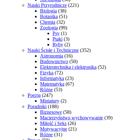
Nauki Przyrodnicze
(221)
Biologia
(38)
Botanika
(51)
Chemia
(32)
Zoologia
(99)
Psy
(1)
Ptaki
(3)
Ryby
(2)
Nauki Ścisłe i Techniczne
(352)
Astronomia
(16)
Budownictwo
(50)
Elektrotechnika i elektronika
(52)
Fizyka
(72)
Informatyka
(23)
Matematyka
(67)
Różne
(53)
Poezja
(247)
Miniatury
(2)
Poradniki
(188)
Biznesowe
(58)
Macierzyństwo wychowywanie
(39)
Miłość i Seks
(26)
Motywacyjne
(21)
Różne
(31)