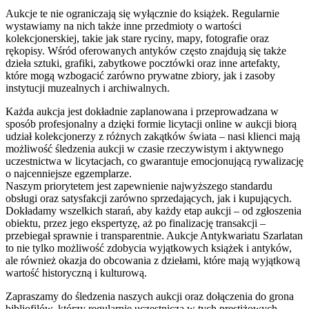
Aukcje te nie ograniczają się wyłącznie do książek. Regularnie
wystawiamy na nich także inne przedmioty o wartości
kolekcjonerskiej, takie jak stare ryciny, mapy, fotografie oraz
rękopisy. Wśród oferowanych antyków często znajdują się także
dzieła sztuki, grafiki, zabytkowe pocztówki oraz inne artefakty,
które mogą wzbogacić zarówno prywatne zbiory, jak i zasoby
instytucji muzealnych i archiwalnych.
Każda aukcja jest dokładnie zaplanowana i przeprowadzana w
sposób profesjonalny a dzięki formie licytacji online w aukcji biorą
udział kolekcjonerzy z różnych zakątków świata – nasi klienci mają
możliwość śledzenia aukcji w czasie rzeczywistym i aktywnego
uczestnictwa w licytacjach, co gwarantuje emocjonującą rywalizację
o najcenniejsze egzemplarze.
Naszym priorytetem jest zapewnienie najwyższego standardu
obsługi oraz satysfakcji zarówno sprzedających, jak i kupujących.
Dokładamy wszelkich starań, aby każdy etap aukcji – od zgłoszenia
obiektu, przez jego ekspertyzę, aż po finalizację transakcji –
przebiegał sprawnie i transparentnie. Aukcje Antykwariatu Szarlatan
to nie tylko możliwość zdobycia wyjątkowych książek i antyków,
ale również okazja do obcowania z dziełami, które mają wyjątkową
wartość historyczną i kulturową.
Zapraszamy do śledzenia naszych aukcji oraz dołączenia do grona
bibliofilów, którzy regularnie uczestniczą w tych prestiżowych