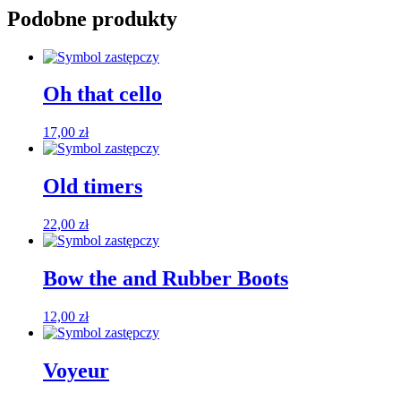
Podobne produkty
Oh that cello
17,00
zł
Old timers
22,00
zł
Bow the and Rubber Boots
12,00
zł
Voyeur