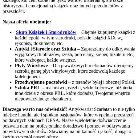
każdego, kto ceni sobie nie tylko wartość materialną, ale także
historyczną i emocjonalną książek oraz innych przedmiotów z
przeszłości.
Nasza oferta obejmuje:
Skup Książek i Starodruków
– Chętnie kupujemy książki z
każdej epoki, w tym starodruki, polskie książki XIX w,.
rękopisy, dokumenty etc.
Antyki i Starocie oraz Sztuka
– Zapraszamy do odkrywania
wyjątkowych obrazów, rzeźb, porcelany, sreber, biżuterii etc.,
które wzbogacą każde wnętrze.
Płyty Winylowe
– Dla prawdziwych melomanów oferujemy
szeroką gamę płyt winylowych, które zadowolą każdego
kolekcjonera.
Przedwojenne pocztówki
– z terenów byłej i obecnej Polski.
Sztuka PRL
– malarstwo, rzeźba, szkło kolorowe, biżuteria i
inne dzieła z okresu PRL, które dodadzą Twojemu wnętrzu
niepowtarzalnego charakteru.
Dlaczego warto nas odwiedzić?
Antykwariat Szarlatan to nie tylko
miejsce handlu, ale i spotkań pasjonatów, które wypełnia przestrzeń
po dawnych salonach DESA. Nasze wieloletnie doświadczenie
pozwala nam na profesjonalne doradztwo i pomoc w odkrywaniu
prawdziwych skarbów. Stawiamy na unikalność i jakość, dbając o
każdy szczegół naszej oferty.