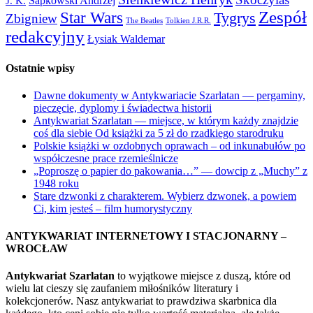
Sapkowski Andrzej
J. K.
Zespół
Star Wars
Tygrys
Zbigniew
The Beatles
Tolkien J.R.R.
redakcyjny
Łysiak Waldemar
Ostatnie wpisy
Dawne dokumenty w Antykwariacie Szarlatan — pergaminy,
pieczęcie, dyplomy i świadectwa historii
Antykwariat Szarlatan — miejsce, w którym każdy znajdzie
coś dla siebie Od książki za 5 zł do rzadkiego starodruku
Polskie książki w ozdobnych oprawach – od inkunabułów po
współczesne prace rzemieślnicze
„Poproszę o papier do pakowania…” — dowcip z „Muchy” z
1948 roku
Stare dzwonki z charakterem. Wybierz dzwonek, a powiem
Ci, kim jesteś – film humorystyczny
ANTYKWARIAT INTERNETOWY I STACJONARNY –
WROCŁAW
Antykwariat Szarlatan
to wyjątkowe miejsce z duszą, które od
wielu lat cieszy się zaufaniem miłośników literatury i
kolekcjonerów. Nasz antykwariat to prawdziwa skarbnica dla