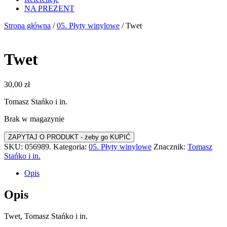
NA PREZENT
Strona główna
/
05. Płyty winylowe
/ Twet
Twet
30,00
zł
Tomasz Stańko i in.
Brak w magazynie
SKU:
056989.
Kategoria:
05. Płyty winylowe
Znacznik:
Tomasz
Stańko i in.
Opis
Opis
Twet, Tomasz Stańko i in.