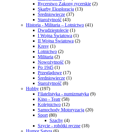
Rycerstwo Zakony rycerskie
(2)
Skarby Eksploracja
(13)
Średniowiecze
(37)
Starożytność
(43)
Historia - Militaria – Lotnictwo
(41)
Dwudziestolecie
(1)
I Wojna Światowa
(1)
II Wojna Światowa
(2)
Kresy
(1)
Lotnictwo
(2)
Militaria
(2)
Nowożytność
(3)
Po 1945
(1)
Przeglądowe
(17)
Średniowiecze
(1)
Starożytność
(8)
Hobby
(197)
Filatelistyka - numizmatyka
(9)
Kino - Teatr
(58)
Kolejnictwo
(12)
Samochody Motoryzacja
(20)
Sport
(80)
Szachy
(4)
Szycie - robótki ręczne
(18)
Humor Satyra
(6)