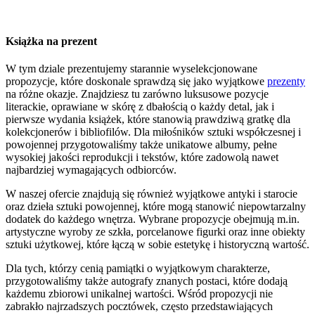
Książka na prezent
W tym dziale prezentujemy starannie wyselekcjonowane
propozycje, które doskonale sprawdzą się jako wyjątkowe
prezenty
na różne okazje. Znajdziesz tu zarówno luksusowe pozycje
literackie, oprawiane w skórę z dbałością o każdy detal, jak i
pierwsze wydania książek, które stanowią prawdziwą gratkę dla
kolekcjonerów i bibliofilów. Dla miłośników sztuki współczesnej i
powojennej przygotowaliśmy także unikatowe albumy, pełne
wysokiej jakości reprodukcji i tekstów, które zadowolą nawet
najbardziej wymagających odbiorców.
W naszej ofercie znajdują się również wyjątkowe antyki i starocie
oraz dzieła sztuki powojennej, które mogą stanowić niepowtarzalny
dodatek do każdego wnętrza. Wybrane propozycje obejmują m.in.
artystyczne wyroby ze szkła, porcelanowe figurki oraz inne obiekty
sztuki użytkowej, które łączą w sobie estetykę i historyczną wartość.
Dla tych, którzy cenią pamiątki o wyjątkowym charakterze,
przygotowaliśmy także autografy znanych postaci, które dodają
każdemu zbiorowi unikalnej wartości. Wśród propozycji nie
zabrakło najrzadszych pocztówek, często przedstawiających