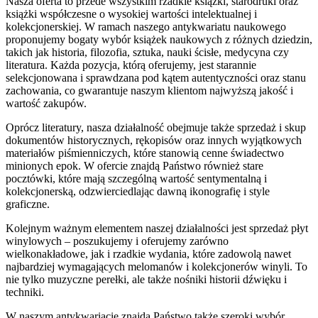
Nasza oferta to przede wszystkim rzadkie książki, starodruki oraz
książki współczesne o wysokiej wartości intelektualnej i
kolekcjonerskiej. W ramach naszego antykwariatu naukowego
proponujemy bogaty wybór książek naukowych z różnych dziedzin,
takich jak historia, filozofia, sztuka, nauki ścisłe, medycyna czy
literatura. Każda pozycja, którą oferujemy, jest starannie
selekcjonowana i sprawdzana pod kątem autentyczności oraz stanu
zachowania, co gwarantuje naszym klientom najwyższą jakość i
wartość zakupów.
Oprócz literatury, nasza działalność obejmuje także sprzedaż i skup
dokumentów historycznych, rękopisów oraz innych wyjątkowych
materiałów piśmienniczych, które stanowią cenne świadectwo
minionych epok. W ofercie znajdą Państwo również stare
pocztówki, które mają szczególną wartość sentymentalną i
kolekcjonerską, odzwierciedlając dawną ikonografię i style
graficzne.
Kolejnym ważnym elementem naszej działalności jest sprzedaż płyt
winylowych – poszukujemy i oferujemy zarówno
wielkonakładowe, jak i rzadkie wydania, które zadowolą nawet
najbardziej wymagających melomanów i kolekcjonerów winyli. To
nie tylko muzyczne perełki, ale także nośniki historii dźwięku i
techniki.
W naszym antykwariacie znajdą Państwo także szeroki wybór