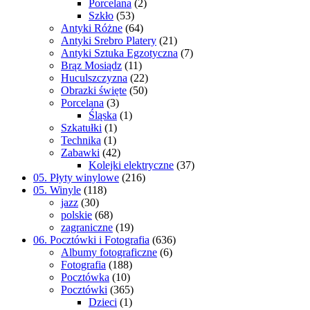
Porcelana
(2)
Szkło
(53)
Antyki Różne
(64)
Antyki Srebro Platery
(21)
Antyki Sztuka Egzotyczna
(7)
Brąz Mosiądz
(11)
Huculszczyzna
(22)
Obrazki święte
(50)
Porcelana
(3)
Śląska
(1)
Szkatułki
(1)
Technika
(1)
Zabawki
(42)
Kolejki elektryczne
(37)
05. Płyty winylowe
(216)
05. Winyle
(118)
jazz
(30)
polskie
(68)
zagraniczne
(19)
06. Pocztówki i Fotografia
(636)
Albumy fotograficzne
(6)
Fotografia
(188)
Pocztówka
(10)
Pocztówki
(365)
Dzieci
(1)