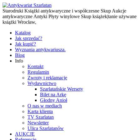
Starodruki Książki antykwaryczne i współczesne Skup Aukcje
antykwaryczne Antyki Płyty winylowe Skup książek|tanie używane
książki Wrocław,
Katalog
Jak sprzedać?
Jak kupić?
Wyznania antykwariusza.
Blog
Info
Kontakt
Regulamin
Zwroty i reklamacje
Wydawnictwo
Szarlatańskie Wersety
Bilet na Arkę
Głodny Anioł
O nas w mediach
Karta klienta
TV Szarlatan
Newsletter
Ulica Szarlatanów
AUKCJE
Referencje