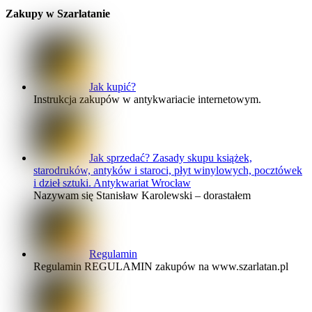
Zakupy w Szarlatanie
Jak kupić?
Instrukcja zakupów w antykwariacie internetowym.
Jak sprzedać? Zasady skupu książek,
starodruków, antyków i staroci, płyt winylowych, pocztówek
i dzieł sztuki. Antykwariat Wrocław
Nazywam się Stanisław Karolewski – dorastałem
Regulamin
Regulamin REGULAMIN zakupów na www.szarlatan.pl