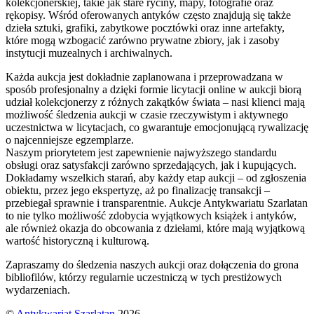
kolekcjonerskiej, takie jak stare ryciny, mapy, fotografie oraz
rękopisy. Wśród oferowanych antyków często znajdują się także
dzieła sztuki, grafiki, zabytkowe pocztówki oraz inne artefakty,
które mogą wzbogacić zarówno prywatne zbiory, jak i zasoby
instytucji muzealnych i archiwalnych.
Każda aukcja jest dokładnie zaplanowana i przeprowadzana w
sposób profesjonalny a dzięki formie licytacji online w aukcji biorą
udział kolekcjonerzy z różnych zakątków świata – nasi klienci mają
możliwość śledzenia aukcji w czasie rzeczywistym i aktywnego
uczestnictwa w licytacjach, co gwarantuje emocjonującą rywalizację
o najcenniejsze egzemplarze.
Naszym priorytetem jest zapewnienie najwyższego standardu
obsługi oraz satysfakcji zarówno sprzedających, jak i kupujących.
Dokładamy wszelkich starań, aby każdy etap aukcji – od zgłoszenia
obiektu, przez jego ekspertyzę, aż po finalizację transakcji –
przebiegał sprawnie i transparentnie. Aukcje Antykwariatu Szarlatan
to nie tylko możliwość zdobycia wyjątkowych książek i antyków,
ale również okazja do obcowania z dziełami, które mają wyjątkową
wartość historyczną i kulturową.
Zapraszamy do śledzenia naszych aukcji oraz dołączenia do grona
bibliofilów, którzy regularnie uczestniczą w tych prestiżowych
wydarzeniach.
©
Antykwariat Szarlatan
2026