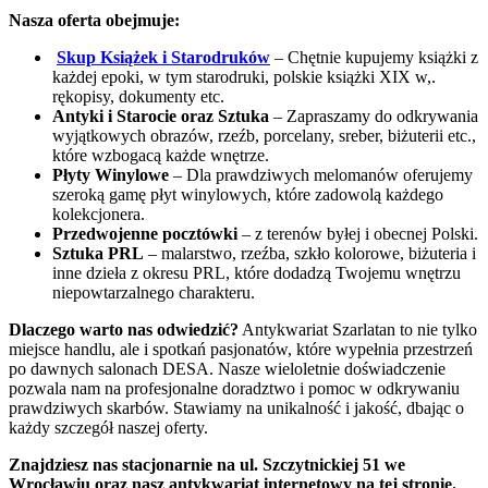
Nasza oferta obejmuje:
Skup Książek i Starodruków
– Chętnie kupujemy książki z
każdej epoki, w tym starodruki, polskie książki XIX w,.
rękopisy, dokumenty etc.
Antyki i Starocie oraz Sztuka
– Zapraszamy do odkrywania
wyjątkowych obrazów, rzeźb, porcelany, sreber, biżuterii etc.,
które wzbogacą każde wnętrze.
Płyty Winylowe
– Dla prawdziwych melomanów oferujemy
szeroką gamę płyt winylowych, które zadowolą każdego
kolekcjonera.
Przedwojenne pocztówki
– z terenów byłej i obecnej Polski.
Sztuka PRL
– malarstwo, rzeźba, szkło kolorowe, biżuteria i
inne dzieła z okresu PRL, które dodadzą Twojemu wnętrzu
niepowtarzalnego charakteru.
Dlaczego warto nas odwiedzić?
Antykwariat Szarlatan to nie tylko
miejsce handlu, ale i spotkań pasjonatów, które wypełnia przestrzeń
po dawnych salonach DESA. Nasze wieloletnie doświadczenie
pozwala nam na profesjonalne doradztwo i pomoc w odkrywaniu
prawdziwych skarbów. Stawiamy na unikalność i jakość, dbając o
każdy szczegół naszej oferty.
Znajdziesz nas stacjonarnie na ul. Szczytnickiej 51 we
Wrocławiu oraz nasz antykwariat internetowy na tej stronie.