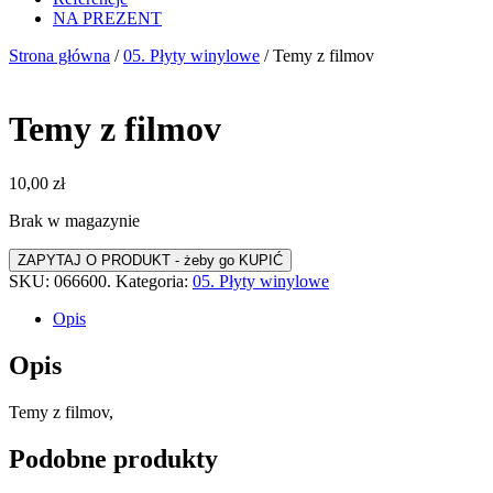
NA PREZENT
Strona główna
/
05. Płyty winylowe
/ Temy z filmov
Temy z filmov
10,00
zł
Brak w magazynie
SKU:
066600.
Kategoria:
05. Płyty winylowe
Opis
Opis
Temy z filmov,
Podobne produkty