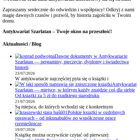
Zapraszamy serdecznie do odwiedzin i współpracy! Odkryj z nami
magię dawnych czasów i pozwól, by historia zagościła w Twoim
domu.
Antykwariat Szarlatan – Twoje okno na przeszłość!
Aktualności / Blog
Dawne dokumenty w Antykwariacie
Szarlatan — pergaminy, pieczęcie, dyplomy i świadectwa
historii
23/07/2026
W antykwariacie najczęściej pyta się o książki i
Antykwariat
Szarlatan — miejsce, w którym każdy znajdzie coś dla siebie
Od książki za 5 zł do rzadkiego starodruku
21/07/2026
Są miejsca, do których wchodzi się z konkretnym
Polskie książki w ozdobnych
oprawach – od inkunabułów po współczesne prace
rzemieślnicze
19/07/2026
Książkę można oczywiście czytać od pierwszej