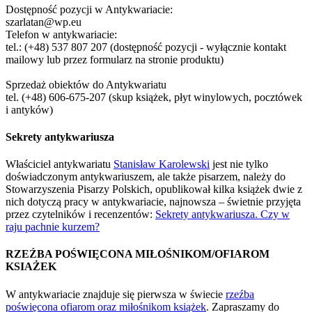
Dostępność pozycji w Antykwariacie:
szarlatan@wp.eu
Telefon w antykwariacie:
tel.: (+48) 537 807 207 (dostępność pozycji - wyłącznie kontakt
mailowy lub przez formularz na stronie produktu)
Sprzedaż obiektów do Antykwariatu
tel. (+48) 606-675-207 (skup książek, płyt winylowych, pocztówek
i antyków)
Sekrety antykwariusza
Właściciel antykwariatu
Stanisław Karolewski
jest nie tylko
doświadczonym antykwariuszem, ale także pisarzem, należy do
Stowarzyszenia Pisarzy Polskich, opublikował kilka książek dwie z
nich dotyczą pracy w antykwariacie, najnowsza – świetnie przyjęta
przez czytelników i recenzentów:
Sekrety antykwariusza. Czy w
raju pachnie kurzem?
RZEŹBA POŚWIĘCONA MIŁOŚNIKOM/OFIAROM
KSIAŻEK
W antykwariacie znajduje się pierwsza w świecie
rzeźba
poświęcona ofiarom oraz miłośnikom książek
. Zapraszamy do