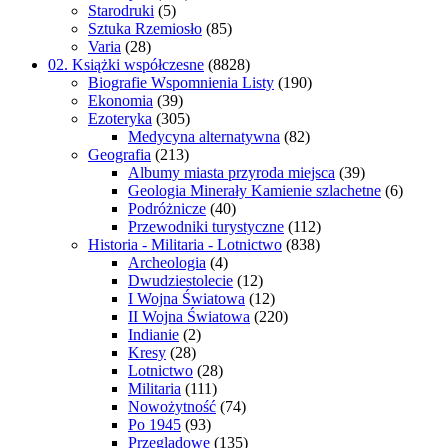
Starodruki
(5)
Sztuka Rzemiosło
(85)
Varia
(28)
02. Książki współczesne
(8828)
Biografie Wspomnienia Listy
(190)
Ekonomia
(39)
Ezoteryka
(305)
Medycyna alternatywna
(82)
Geografia
(213)
Albumy miasta przyroda miejsca
(39)
Geologia Minerały Kamienie szlachetne
(6)
Podróżnicze
(40)
Przewodniki turystyczne
(112)
Historia - Militaria - Lotnictwo
(838)
Archeologia
(4)
Dwudziestolecie
(12)
I Wojna Światowa
(12)
II Wojna Światowa
(220)
Indianie
(2)
Kresy
(28)
Lotnictwo
(28)
Militaria
(111)
Nowożytność
(74)
Po 1945
(93)
Przeglądowe
(135)