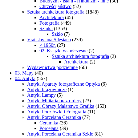
Buddyzm - Islam - Hinduizm - inne
(30)
Chrześcijaństwo
(52)
Sztuka architektura fotografia
(1848)
Architektura
(45)
Fotografia
(449)
Sztuka
(1353)
Szkło
(7)
Vratislaviana Silesiana
(239)
< 1950r.
(27)
02. Książki współczesne
(2)
Sztuka architektura fotografia
(2)
Architektura
(2)
Wydawnictwa podziemne
(66)
03. Mapy
(40)
04. Antyki
(567)
Antyki Aparaty fotograficzne Optyka
(6)
Antyki brązownicze
(1)
Antyki Lampy
(5)
Antyki Militaria oraz ordery
(23)
Antyki Obrazy Malarstwo Grafika
(153)
Antyki Pocztówki i Fotografia
(11)
Antyki Porcelana Ceramika
(77)
Ceramika
(36)
Porcelana
(39)
Antyki Porcelana Ceramika Szkło
(81)