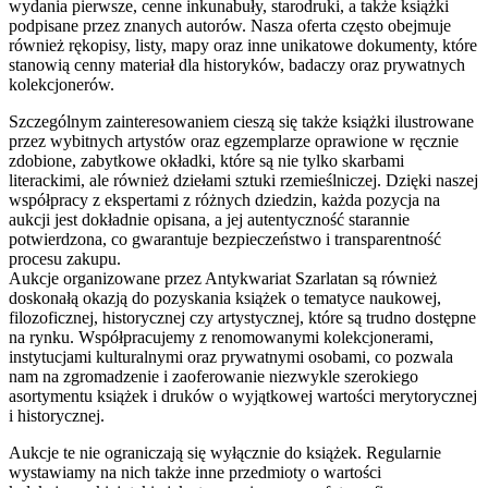
wydania pierwsze, cenne inkunabuły, starodruki, a także książki
podpisane przez znanych autorów. Nasza oferta często obejmuje
również rękopisy, listy, mapy oraz inne unikatowe dokumenty, które
stanowią cenny materiał dla historyków, badaczy oraz prywatnych
kolekcjonerów.
Szczególnym zainteresowaniem cieszą się także książki ilustrowane
przez wybitnych artystów oraz egzemplarze oprawione w ręcznie
zdobione, zabytkowe okładki, które są nie tylko skarbami
literackimi, ale również dziełami sztuki rzemieślniczej. Dzięki naszej
współpracy z ekspertami z różnych dziedzin, każda pozycja na
aukcji jest dokładnie opisana, a jej autentyczność starannie
potwierdzona, co gwarantuje bezpieczeństwo i transparentność
procesu zakupu.
Aukcje organizowane przez Antykwariat Szarlatan są również
doskonałą okazją do pozyskania książek o tematyce naukowej,
filozoficznej, historycznej czy artystycznej, które są trudno dostępne
na rynku. Współpracujemy z renomowanymi kolekcjonerami,
instytucjami kulturalnymi oraz prywatnymi osobami, co pozwala
nam na zgromadzenie i zaoferowanie niezwykle szerokiego
asortymentu książek i druków o wyjątkowej wartości merytorycznej
i historycznej.
Aukcje te nie ograniczają się wyłącznie do książek. Regularnie
wystawiamy na nich także inne przedmioty o wartości