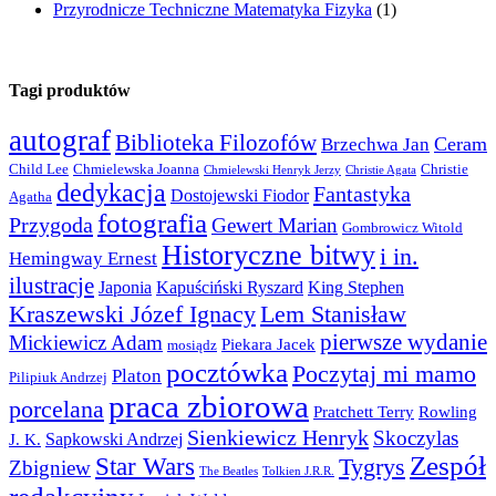
Przyrodnicze Techniczne Matematyka Fizyka
(1)
Tagi produktów
autograf
Biblioteka Filozofów
Ceram
Brzechwa Jan
Child Lee
Chmielewska Joanna
Christie
Chmielewski Henryk Jerzy
Christie Agata
dedykacja
Fantastyka
Dostojewski Fiodor
Agatha
fotografia
Przygoda
Gewert Marian
Gombrowicz Witold
Historyczne bitwy
i in.
Hemingway Ernest
ilustracje
Japonia
Kapuściński Ryszard
King Stephen
Kraszewski Józef Ignacy
Lem Stanisław
pierwsze wydanie
Mickiewicz Adam
Piekara Jacek
mosiądz
pocztówka
Poczytaj mi mamo
Platon
Pilipiuk Andrzej
praca zbiorowa
porcelana
Pratchett Terry
Rowling
Sienkiewicz Henryk
Skoczylas
Sapkowski Andrzej
J. K.
Zespół
Star Wars
Tygrys
Zbigniew
The Beatles
Tolkien J.R.R.