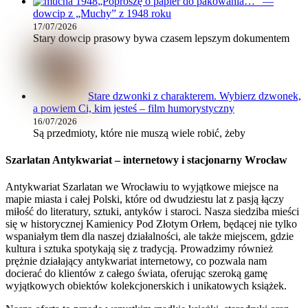
„Poproszę o papier do pakowania…” —
dowcip z „Muchy” z 1948 roku
17/07/2026
Stary dowcip prasowy bywa czasem lepszym dokumentem
Stare dzwonki z charakterem. Wybierz dzwonek,
a powiem Ci, kim jesteś – film humorystyczny
16/07/2026
Są przedmioty, które nie muszą wiele robić, żeby
Szarlatan Antykwariat – internetowy i stacjonarny Wrocław
Antykwariat Szarlatan we Wrocławiu to wyjątkowe miejsce na
mapie miasta i całej Polski, które od dwudziestu lat z pasją łączy
miłość do literatury, sztuki, antyków i staroci. Nasza siedziba mieści
się w historycznej Kamienicy Pod Złotym Orłem, będącej nie tylko
wspaniałym tłem dla naszej działalności, ale także miejscem, gdzie
kultura i sztuka spotykają się z tradycją. Prowadzimy również
prężnie działający antykwariat internetowy, co pozwala nam
docierać do klientów z całego świata, oferując szeroką gamę
wyjątkowych obiektów kolekcjonerskich i unikatowych książek.