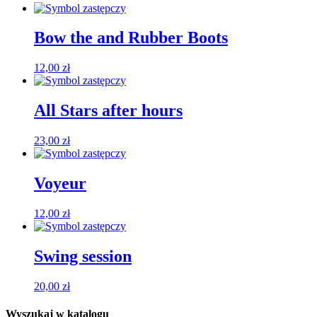
Bow the and Rubber Boots
12,00
zł
All Stars after hours
23,00
zł
Voyeur
12,00
zł
Swing session
20,00
zł
Wyszukaj w katalogu