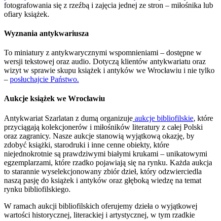
fotografowania się z rzeźbą i zajęcia jednej ze stron – miłośnika lub
ofiary książek.
Wyznania antykwariusza
To miniatury z antykwarycznymi wspomnieniami – dostępne w
wersji tekstowej oraz audio. Dotyczą klientów antykwariatu oraz
wizyt w sprawie skupu książek i antyków we Wrocławiu i nie tylko
–
posłuchajcie Państwo.
Aukcje książek we Wrocławiu
Antykwariat Szarlatan z dumą organizuje
aukcje bibliofilskie
, które
przyciągają kolekcjonerów i miłośników literatury z całej Polski
oraz zagranicy. Nasze aukcje stanowią wyjątkową okazję, by
zdobyć książki, starodruki i inne cenne obiekty, które
niejednokrotnie są prawdziwymi białymi krukami – unikatowymi
egzemplarzami, które rzadko pojawiają się na rynku. Każda aukcja
to starannie wyselekcjonowany zbiór dzieł, który odzwierciedla
naszą pasję do książek i antyków oraz głęboką wiedzę na temat
rynku bibliofilskiego.
W ramach aukcji bibliofilskich oferujemy dzieła o wyjątkowej
wartości historycznej, literackiej i artystycznej, w tym rzadkie