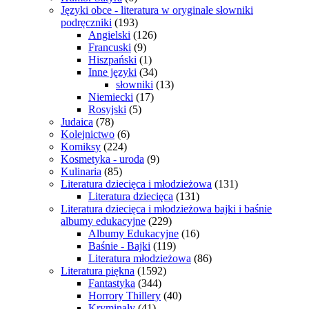
Języki obce - literatura w oryginale słowniki
podręczniki
(193)
Angielski
(126)
Francuski
(9)
Hiszpański
(1)
Inne języki
(34)
słowniki
(13)
Niemiecki
(17)
Rosyjski
(5)
Judaica
(78)
Kolejnictwo
(6)
Komiksy
(224)
Kosmetyka - uroda
(9)
Kulinaria
(85)
Literatura dziecięca i młodzieżowa
(131)
Literatura dziecięca
(131)
Literatura dziecięca i młodzieżowa bajki i baśnie
albumy edukacyjne
(229)
Albumy Edukacyjne
(16)
Baśnie - Bajki
(119)
Literatura młodzieżowa
(86)
Literatura piękna
(1592)
Fantastyka
(344)
Horrory Thillery
(40)
Kryminały
(41)