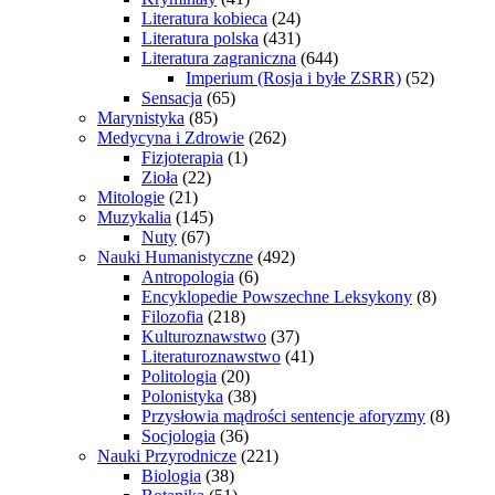
Literatura kobieca
(24)
Literatura polska
(431)
Literatura zagraniczna
(644)
Imperium (Rosja i byłe ZSRR)
(52)
Sensacja
(65)
Marynistyka
(85)
Medycyna i Zdrowie
(262)
Fizjoterapia
(1)
Zioła
(22)
Mitologie
(21)
Muzykalia
(145)
Nuty
(67)
Nauki Humanistyczne
(492)
Antropologia
(6)
Encyklopedie Powszechne Leksykony
(8)
Filozofia
(218)
Kulturoznawstwo
(37)
Literaturoznawstwo
(41)
Politologia
(20)
Polonistyka
(38)
Przysłowia mądrości sentencje aforyzmy
(8)
Socjologia
(36)
Nauki Przyrodnicze
(221)
Biologia
(38)