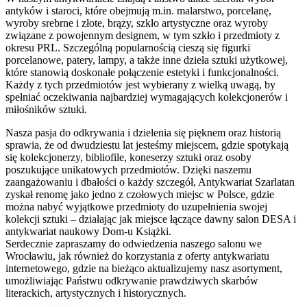
antyków i staroci, które obejmują m.in. malarstwo, porcelanę,
wyroby srebrne i złote, brązy, szkło artystyczne oraz wyroby
związane z powojennym designem, w tym szkło i przedmioty z
okresu PRL. Szczególną popularnością cieszą się figurki
porcelanowe, patery, lampy, a także inne dzieła sztuki użytkowej,
które stanowią doskonałe połączenie estetyki i funkcjonalności.
Każdy z tych przedmiotów jest wybierany z wielką uwagą, by
spełniać oczekiwania najbardziej wymagających kolekcjonerów i
miłośników sztuki.
Nasza pasja do odkrywania i dzielenia się pięknem oraz historią
sprawia, że od dwudziestu lat jesteśmy miejscem, gdzie spotykają
się kolekcjonerzy, bibliofile, koneserzy sztuki oraz osoby
poszukujące unikatowych przedmiotów. Dzięki naszemu
zaangażowaniu i dbałości o każdy szczegół, Antykwariat Szarlatan
zyskał renomę jako jedno z czołowych miejsc w Polsce, gdzie
można nabyć wyjątkowe przedmioty do uzupełnienia swojej
kolekcji sztuki – działając jak miejsce łączące dawny salon DESA i
antykwariat naukowy Dom-u Książki.
Serdecznie zapraszamy do odwiedzenia naszego salonu we
Wrocławiu, jak również do korzystania z oferty antykwariatu
internetowego, gdzie na bieżąco aktualizujemy nasz asortyment,
umożliwiając Państwu odkrywanie prawdziwych skarbów
literackich, artystycznych i historycznych.