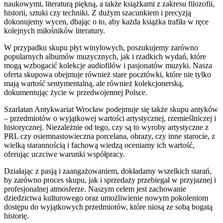
naukowymi, literaturą piękną, a także książkami z zakresu filozofii,
historii, sztuki czy techniki. Z dużym szacunkiem i precyzją
dokonujemy wycen, dbając o to, aby każda książka trafiła w ręce
kolejnych miłośników literatury.
W przypadku skupu płyt winylowych, poszukujemy zarówno
popularnych albumów muzycznych, jak i rzadkich wydań, które
mogą wzbogacić kolekcje audiofilów i pasjonatów muzyki. Nasza
oferta skupowa obejmuje również stare pocztówki, które nie tylko
mają wartość sentymentalną, ale również kolekcjonerską,
dokumentując życie w przedwojennej Polsce.
Szarlatan Antykwariat Wrocław podejmuje się także skupu antyków
– przedmiotów o wyjątkowej wartości artystycznej, rzemieślniczej i
historycznej. Niezależnie od tego, czy są to wyroby artystyczne z
PRL czy osiemnastowieczna porcelana, obrazy, czy inne starocie, z
wielką starannością i fachową wiedzą oceniamy ich wartość,
oferując uczciwe warunki współpracy.
Działając z pasją i zaangażowaniem, dokładamy wszelkich starań,
by zarówno proces skupu, jak i sprzedaży przebiegał w przyjaznej i
profesjonalnej atmosferze. Naszym celem jest zachowanie
dziedzictwa kulturowego oraz umożliwienie nowym pokoleniom
dostępu do wyjątkowych przedmiotów, które niosą ze sobą bogatą
historię.