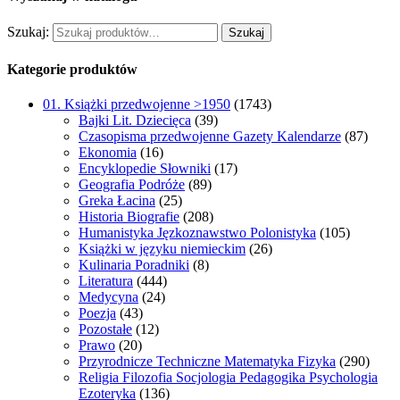
Szukaj:
Szukaj
Kategorie produktów
01. Książki przedwojenne >1950
(1743)
Bajki Lit. Dziecięca
(39)
Czasopisma przedwojenne Gazety Kalendarze
(87)
Ekonomia
(16)
Encyklopedie Słowniki
(17)
Geografia Podróże
(89)
Greka Łacina
(25)
Historia Biografie
(208)
Humanistyka Jęzkoznawstwo Polonistyka
(105)
Książki w języku niemieckim
(26)
Kulinaria Poradniki
(8)
Literatura
(444)
Medycyna
(24)
Poezja
(43)
Pozostałe
(12)
Prawo
(20)
Przyrodnicze Techniczne Matematyka Fizyka
(290)
Religia Filozofia Socjologia Pedagogika Psychologia
Ezoteryka
(136)