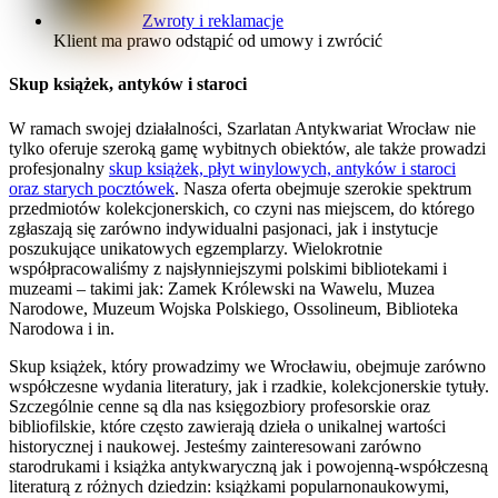
Zwroty i reklamacje
Klient ma prawo odstąpić od umowy i zwrócić
Skup książek, antyków i staroci
W ramach swojej działalności, Szarlatan Antykwariat Wrocław nie
tylko oferuje szeroką gamę wybitnych obiektów, ale także prowadzi
profesjonalny
skup książek, płyt winylowych, antyków i staroci
oraz starych pocztówek
. Nasza oferta obejmuje szerokie spektrum
przedmiotów kolekcjonerskich, co czyni nas miejscem, do którego
zgłaszają się zarówno indywidualni pasjonaci, jak i instytucje
poszukujące unikatowych egzemplarzy. Wielokrotnie
współpracowaliśmy z najsłynniejszymi polskimi bibliotekami i
muzeami – takimi jak: Zamek Królewski na Wawelu, Muzea
Narodowe, Muzeum Wojska Polskiego, Ossolineum, Biblioteka
Narodowa i in.
Skup książek, który prowadzimy we Wrocławiu, obejmuje zarówno
współczesne wydania literatury, jak i rzadkie, kolekcjonerskie tytuły.
Szczególnie cenne są dla nas księgozbiory profesorskie oraz
bibliofilskie, które często zawierają dzieła o unikalnej wartości
historycznej i naukowej. Jesteśmy zainteresowani zarówno
starodrukami i książka antykwaryczną jak i powojenną-współczesną
literaturą z różnych dziedzin: książkami popularnonaukowymi,