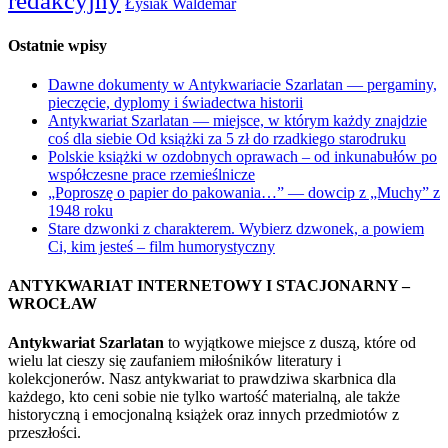
redakcyjny
Łysiak Waldemar
Ostatnie wpisy
Dawne dokumenty w Antykwariacie Szarlatan — pergaminy,
pieczęcie, dyplomy i świadectwa historii
Antykwariat Szarlatan — miejsce, w którym każdy znajdzie
coś dla siebie Od książki za 5 zł do rzadkiego starodruku
Polskie książki w ozdobnych oprawach – od inkunabułów po
współczesne prace rzemieślnicze
„Poproszę o papier do pakowania…” — dowcip z „Muchy” z
1948 roku
Stare dzwonki z charakterem. Wybierz dzwonek, a powiem
Ci, kim jesteś – film humorystyczny
ANTYKWARIAT INTERNETOWY I STACJONARNY –
WROCŁAW
Antykwariat Szarlatan
to wyjątkowe miejsce z duszą, które od
wielu lat cieszy się zaufaniem miłośników literatury i
kolekcjonerów. Nasz antykwariat to prawdziwa skarbnica dla
każdego, kto ceni sobie nie tylko wartość materialną, ale także
historyczną i emocjonalną książek oraz innych przedmiotów z
przeszłości.