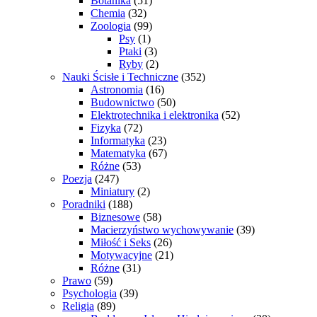
Botanika
(51)
Chemia
(32)
Zoologia
(99)
Psy
(1)
Ptaki
(3)
Ryby
(2)
Nauki Ścisłe i Techniczne
(352)
Astronomia
(16)
Budownictwo
(50)
Elektrotechnika i elektronika
(52)
Fizyka
(72)
Informatyka
(23)
Matematyka
(67)
Różne
(53)
Poezja
(247)
Miniatury
(2)
Poradniki
(188)
Biznesowe
(58)
Macierzyństwo wychowywanie
(39)
Miłość i Seks
(26)
Motywacyjne
(21)
Różne
(31)
Prawo
(59)
Psychologia
(39)
Religia
(89)