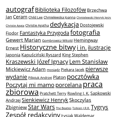
autograf
Biblioteka Filozofów
Brzechwa
Ceram
Jan
Child Lee
Chmielewska Joanna
Chmielewski Henryk Jerzy
dedykacja
Dostojewski
Christie Agatha
Christie Agata
fotografia
Fantastyka Przygoda
Fiodor
Gewert Marian
Hemingway
Gombrowicz Witold
Historyczne bitwy
i in.
ilustracje
Ernest
Japonia
Kapuściński Ryszard
King Stephen
Lem Stanisław
Kraszewski Józef Ignacy
pierwsze
Mickiewicz Adam
Piekara Jacek
mosiądz
pocztówka
wydanie
Platon
Pilipiuk Andrzej
praca
Poczytaj mi mamo
porcelana
zbiorowa
Sapkowski
Pratchett Terry
Rowling J. K.
Sienkiewicz Henryk
Skoczylas
Andrzej
Star Wars
Tygrys
Zbigniew
The Beatles
Tolkien J.R.R.
Zespół redakcyjny
Łysiak Waldemar