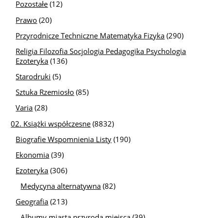
Pozostałe
(12)
Prawo
(20)
Przyrodnicze Techniczne Matematyka Fizyka
(290)
Religia Filozofia Socjologia Pedagogika Psychologia
Ezoteryka
(136)
Starodruki
(5)
Sztuka Rzemiosło
(85)
Varia
(28)
02. Książki współczesne
(8832)
Biografie Wspomnienia Listy
(190)
Ekonomia
(39)
Ezoteryka
(306)
Medycyna alternatywna
(82)
Geografia
(213)
Albumy miasta przyroda miejsca
(39)