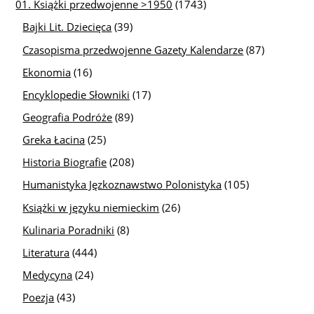
01. Książki przedwojenne >1950
(1743)
Bajki Lit. Dziecięca
(39)
Czasopisma przedwojenne Gazety Kalendarze
(87)
Ekonomia
(16)
Encyklopedie Słowniki
(17)
Geografia Podróże
(89)
Greka Łacina
(25)
Historia Biografie
(208)
Humanistyka Jęzkoznawstwo Polonistyka
(105)
Książki w języku niemieckim
(26)
Kulinaria Poradniki
(8)
Literatura
(444)
Medycyna
(24)
Poezja
(43)