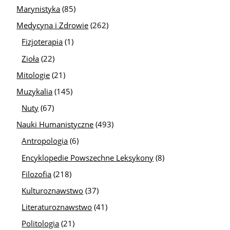
Marynistyka
(85)
Medycyna i Zdrowie
(262)
Fizjoterapia
(1)
Zioła
(22)
Mitologie
(21)
Muzykalia
(145)
Nuty
(67)
Nauki Humanistyczne
(493)
Antropologia
(6)
Encyklopedie Powszechne Leksykony
(8)
Filozofia
(218)
Kulturoznawstwo
(37)
Literaturoznawstwo
(41)
Politologia
(21)