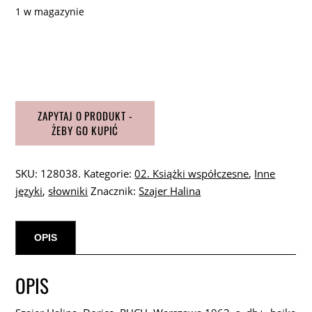
1 w magazynie
ilość
Szajer
Halina
Dorica
SKU:
128038.
Kategorie:
02. Książki współczesne
,
Inne
języki
,
słowniki
Znacznik:
Szajer Halina
OPIS
OPIS