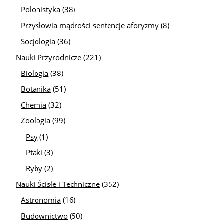
Polonistyka
(38)
Przysłowia mądrości sentencje aforyzmy
(8)
Socjologia
(36)
Nauki Przyrodnicze
(221)
Biologia
(38)
Botanika
(51)
Chemia
(32)
Zoologia
(99)
Psy
(1)
Ptaki
(3)
Ryby
(2)
Nauki Ścisłe i Techniczne
(352)
Astronomia
(16)
Budownictwo
(50)