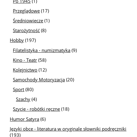
Po 1945
(1)
Przeglądowe
(17)
Średniowiecze
(1)
Starożytność
(8)
Hobby
(197)
Filatelistyka - numizmatyka
(9)
Kino - Teatr
(58)
Kolejnictwo
(12)
Samochody Motoryzacja
(20)
Sport
(80)
Szachy
(4)
Szycie - robótki ręczne
(18)
Humor Satyra
(6)
Języki obce - literatura w oryginale słowniki podręczniki
(193)