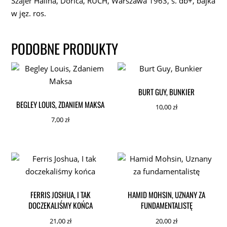
Szajer Halina, Dorica, RUCH, Warszawa 1963, s. db+, bajka
w jęz. ros.
PODOBNE PRODUKTY
BURT GUY, BUNKIER
BEGLEY LOUIS, ZDANIEM MAKSA
10,00
zł
7,00
zł
FERRIS JOSHUA, I TAK
HAMID MOHSIN, UZNANY ZA
DOCZEKALIŚMY KOŃCA
FUNDAMENTALISTĘ
21,00
zł
20,00
zł