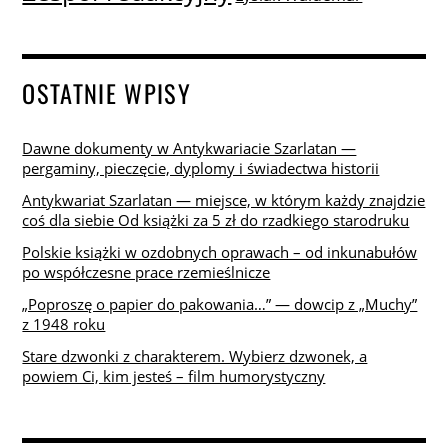
OSTATNIE WPISY
Dawne dokumenty w Antykwariacie Szarlatan —
pergaminy, pieczęcie, dyplomy i świadectwa historii
Antykwariat Szarlatan — miejsce, w którym każdy znajdzie
coś dla siebie Od książki za 5 zł do rzadkiego starodruku
Polskie książki w ozdobnych oprawach – od inkunabułów
po współczesne prace rzemieślnicze
„Poproszę o papier do pakowania…” — dowcip z „Muchy”
z 1948 roku
Stare dzwonki z charakterem. Wybierz dzwonek, a
powiem Ci, kim jesteś – film humorystyczny