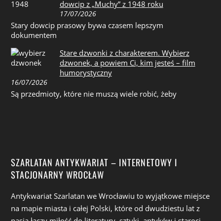
dowcip z „Muchy” z 1948 roku
17/07/2026
Stary dowcip prasowy bywa czasem lepszym
dokumentem
Stare dzwonki z charakterem. Wybierz
dzwonek, a powiem Ci, kim jesteś – film
humorystyczny
16/07/2026
Są przedmioty, które nie muszą wiele robić, żeby
SZARLATAN ANTYKWARIAT – INTERNETOWY I
STACJONARNY WROCŁAW
Antykwariat Szarlatan we Wrocławiu to wyjątkowe miejsce
na mapie miasta i całej Polski, które od dwudziestu lat z
pasją łączy miłość do literatury, sztuki, antyków i staroci.