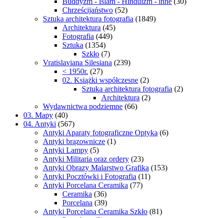
Buddyzm - Islam - Hinduizm - inne
(30)
Chrześcijaństwo
(52)
Sztuka architektura fotografia
(1849)
Architektura
(45)
Fotografia
(449)
Sztuka
(1354)
Szkło
(7)
Vratislaviana Silesiana
(239)
< 1950r.
(27)
02. Książki współczesne
(2)
Sztuka architektura fotografia
(2)
Architektura
(2)
Wydawnictwa podziemne
(66)
03. Mapy
(40)
04. Antyki
(567)
Antyki Aparaty fotograficzne Optyka
(6)
Antyki brązownicze
(1)
Antyki Lampy
(5)
Antyki Militaria oraz ordery
(23)
Antyki Obrazy Malarstwo Grafika
(153)
Antyki Pocztówki i Fotografia
(11)
Antyki Porcelana Ceramika
(77)
Ceramika
(36)
Porcelana
(39)
Antyki Porcelana Ceramika Szkło
(81)