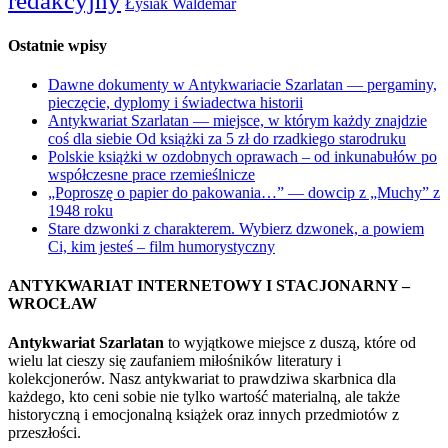
redakcyjny
Łysiak Waldemar
Ostatnie wpisy
Dawne dokumenty w Antykwariacie Szarlatan — pergaminy,
pieczęcie, dyplomy i świadectwa historii
Antykwariat Szarlatan — miejsce, w którym każdy znajdzie
coś dla siebie Od książki za 5 zł do rzadkiego starodruku
Polskie książki w ozdobnych oprawach – od inkunabułów po
współczesne prace rzemieślnicze
„Poproszę o papier do pakowania…” — dowcip z „Muchy” z
1948 roku
Stare dzwonki z charakterem. Wybierz dzwonek, a powiem
Ci, kim jesteś – film humorystyczny
ANTYKWARIAT INTERNETOWY I STACJONARNY –
WROCŁAW
Antykwariat Szarlatan
to wyjątkowe miejsce z duszą, które od
wielu lat cieszy się zaufaniem miłośników literatury i
kolekcjonerów. Nasz antykwariat to prawdziwa skarbnica dla
każdego, kto ceni sobie nie tylko wartość materialną, ale także
historyczną i emocjonalną książek oraz innych przedmiotów z
przeszłości.