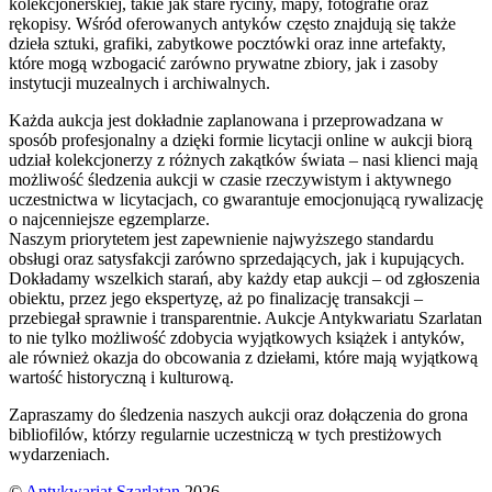
kolekcjonerskiej, takie jak stare ryciny, mapy, fotografie oraz
rękopisy. Wśród oferowanych antyków często znajdują się także
dzieła sztuki, grafiki, zabytkowe pocztówki oraz inne artefakty,
które mogą wzbogacić zarówno prywatne zbiory, jak i zasoby
instytucji muzealnych i archiwalnych.
Każda aukcja jest dokładnie zaplanowana i przeprowadzana w
sposób profesjonalny a dzięki formie licytacji online w aukcji biorą
udział kolekcjonerzy z różnych zakątków świata – nasi klienci mają
możliwość śledzenia aukcji w czasie rzeczywistym i aktywnego
uczestnictwa w licytacjach, co gwarantuje emocjonującą rywalizację
o najcenniejsze egzemplarze.
Naszym priorytetem jest zapewnienie najwyższego standardu
obsługi oraz satysfakcji zarówno sprzedających, jak i kupujących.
Dokładamy wszelkich starań, aby każdy etap aukcji – od zgłoszenia
obiektu, przez jego ekspertyzę, aż po finalizację transakcji –
przebiegał sprawnie i transparentnie. Aukcje Antykwariatu Szarlatan
to nie tylko możliwość zdobycia wyjątkowych książek i antyków,
ale również okazja do obcowania z dziełami, które mają wyjątkową
wartość historyczną i kulturową.
Zapraszamy do śledzenia naszych aukcji oraz dołączenia do grona
bibliofilów, którzy regularnie uczestniczą w tych prestiżowych
wydarzeniach.
©
Antykwariat Szarlatan
2026