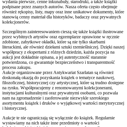
wydania pierwsze, cenne inkunabuły, starodruki, a także książki
podpisane przez znanych autorów. Nasza oferta często obejmuje
również rękopisy, listy, mapy oraz inne unikatowe dokumenty, które
stanowią cenny materiał dla historyków, badaczy oraz prywatnych
kolekcjonerów.
Szczególnym zainteresowaniem cieszą się także książki ilustrowane
przez wybitnych artystów oraz egzemplarze oprawione w ręcznie
zdobione, zabytkowe okładki, które są nie tylko skarbami
literackimi, ale również dziełami sztuki rzemieślniczej. Dzięki naszej
współpracy z ekspertami z różnych dziedzin, każda pozycja na
aukcji jest dokładnie opisana, a jej autentyczność starannie
potwierdzona, co gwarantuje bezpieczeństwo i transparentność
procesu zakupu.
Aukcje organizowane przez Antykwariat Szarlatan są również
doskonałą okazją do pozyskania książek o tematyce naukowej,
filozoficznej, historycznej czy artystycznej, które są trudno dostępne
na rynku. Współpracujemy z renomowanymi kolekcjonerami,
instytucjami kulturalnymi oraz prywatnymi osobami, co pozwala
nam na zgromadzenie i zaoferowanie niezwykle szerokiego
asortymentu książek i druków o wyjątkowej wartości merytorycznej
i historycznej.
Aukcje te nie ograniczają się wyłącznie do książek. Regularnie
wystawiamy na nich także inne przedmioty o wartości