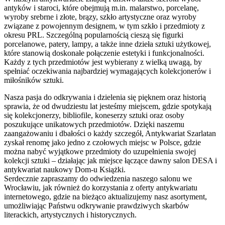
antyków i staroci, które obejmują m.in. malarstwo, porcelanę,
wyroby srebrne i złote, brązy, szkło artystyczne oraz wyroby
związane z powojennym designem, w tym szkło i przedmioty z
okresu PRL. Szczególną popularnością cieszą się figurki
porcelanowe, patery, lampy, a także inne dzieła sztuki użytkowej,
które stanowią doskonałe połączenie estetyki i funkcjonalności.
Każdy z tych przedmiotów jest wybierany z wielką uwagą, by
spełniać oczekiwania najbardziej wymagających kolekcjonerów i
miłośników sztuki.
Nasza pasja do odkrywania i dzielenia się pięknem oraz historią
sprawia, że od dwudziestu lat jesteśmy miejscem, gdzie spotykają
się kolekcjonerzy, bibliofile, koneserzy sztuki oraz osoby
poszukujące unikatowych przedmiotów. Dzięki naszemu
zaangażowaniu i dbałości o każdy szczegół, Antykwariat Szarlatan
zyskał renomę jako jedno z czołowych miejsc w Polsce, gdzie
można nabyć wyjątkowe przedmioty do uzupełnienia swojej
kolekcji sztuki – działając jak miejsce łączące dawny salon DESA i
antykwariat naukowy Dom-u Książki.
Serdecznie zapraszamy do odwiedzenia naszego salonu we
Wrocławiu, jak również do korzystania z oferty antykwariatu
internetowego, gdzie na bieżąco aktualizujemy nasz asortyment,
umożliwiając Państwu odkrywanie prawdziwych skarbów
literackich, artystycznych i historycznych.