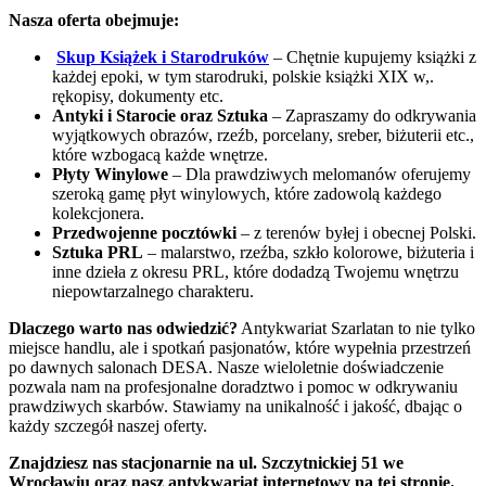
Nasza oferta obejmuje:
Skup Książek i Starodruków
– Chętnie kupujemy książki z
każdej epoki, w tym starodruki, polskie książki XIX w,.
rękopisy, dokumenty etc.
Antyki i Starocie oraz Sztuka
– Zapraszamy do odkrywania
wyjątkowych obrazów, rzeźb, porcelany, sreber, biżuterii etc.,
które wzbogacą każde wnętrze.
Płyty Winylowe
– Dla prawdziwych melomanów oferujemy
szeroką gamę płyt winylowych, które zadowolą każdego
kolekcjonera.
Przedwojenne pocztówki
– z terenów byłej i obecnej Polski.
Sztuka PRL
– malarstwo, rzeźba, szkło kolorowe, biżuteria i
inne dzieła z okresu PRL, które dodadzą Twojemu wnętrzu
niepowtarzalnego charakteru.
Dlaczego warto nas odwiedzić?
Antykwariat Szarlatan to nie tylko
miejsce handlu, ale i spotkań pasjonatów, które wypełnia przestrzeń
po dawnych salonach DESA. Nasze wieloletnie doświadczenie
pozwala nam na profesjonalne doradztwo i pomoc w odkrywaniu
prawdziwych skarbów. Stawiamy na unikalność i jakość, dbając o
każdy szczegół naszej oferty.
Znajdziesz nas stacjonarnie na ul. Szczytnickiej 51 we
Wrocławiu oraz nasz antykwariat internetowy na tej stronie.