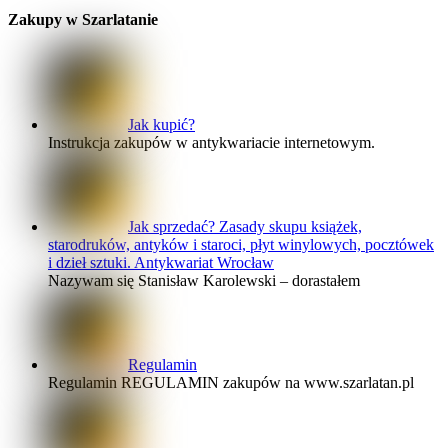
Zakupy w Szarlatanie
Jak kupić?
Instrukcja zakupów w antykwariacie internetowym.
Jak sprzedać? Zasady skupu książek,
starodruków, antyków i staroci, płyt winylowych, pocztówek
i dzieł sztuki. Antykwariat Wrocław
Nazywam się Stanisław Karolewski – dorastałem
Regulamin
Regulamin REGULAMIN zakupów na www.szarlatan.pl