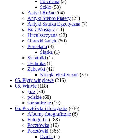
Porcelana
(2)
Szkło
(53)
Antyki Różne
(64)
Antyki Srebro Platery
(21)
Antyki Sztuka Egzotyczna
(7)
Brąz Mosiądz
(11)
Huculszczyzna
(22)
Obrazki święte
(50)
Porcelana
(3)
Śląska
(1)
Szkatułki
(1)
Technika
(1)
Zabawki
(42)
Kolejki elektryczne
(37)
05. Płyty winylowe
(216)
05. Winyle
(118)
jazz
(30)
polskie
(68)
zagraniczne
(19)
06. Pocztówki i Fotografia
(636)
Albumy fotograficzne
(6)
Fotografia
(188)
Pocztówka
(10)
Pocztówki
(365)
Dzieci
(1)