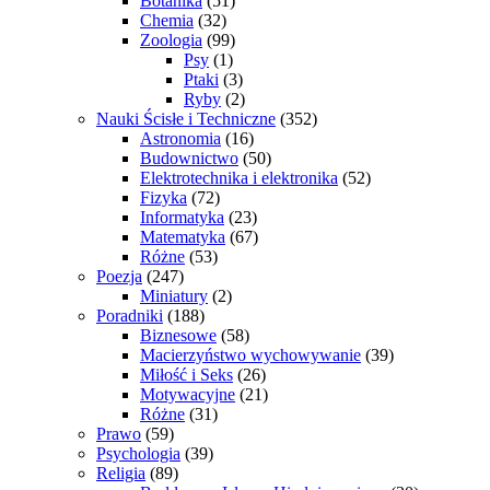
Botanika
(51)
Chemia
(32)
Zoologia
(99)
Psy
(1)
Ptaki
(3)
Ryby
(2)
Nauki Ścisłe i Techniczne
(352)
Astronomia
(16)
Budownictwo
(50)
Elektrotechnika i elektronika
(52)
Fizyka
(72)
Informatyka
(23)
Matematyka
(67)
Różne
(53)
Poezja
(247)
Miniatury
(2)
Poradniki
(188)
Biznesowe
(58)
Macierzyństwo wychowywanie
(39)
Miłość i Seks
(26)
Motywacyjne
(21)
Różne
(31)
Prawo
(59)
Psychologia
(39)
Religia
(89)