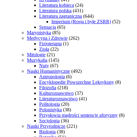
Literatura kobieca
(24)
Literatura polska
(431)
Literatura zagraniczna
(644)
Imperium (Rosja i byłe ZSRR)
(52)
Sensacja
(65)
Marynistyka
(85)
Medycyna i Zdrowie
(262)
Fizjoterapia
(1)
Zioła
(22)
Mitologie
(21)
Muzykalia
(145)
Nuty
(67)
Nauki Humanistyczne
(492)
Antropologia
(6)
Encyklopedie Powszechne Leksykony
(8)
Filozofia
(218)
Kulturoznawstwo
(37)
Literaturoznawstwo
(41)
Politologia
(20)
Polonistyka
(38)
Przysłowia mądrości sentencje aforyzmy
(8)
Socjologia
(36)
Nauki Przyrodnicze
(221)
Biologia
(38)