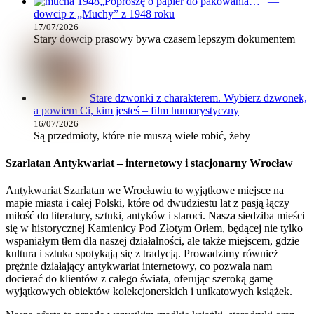
„Poproszę o papier do pakowania…” —
dowcip z „Muchy” z 1948 roku
17/07/2026
Stary dowcip prasowy bywa czasem lepszym dokumentem
Stare dzwonki z charakterem. Wybierz dzwonek,
a powiem Ci, kim jesteś – film humorystyczny
16/07/2026
Są przedmioty, które nie muszą wiele robić, żeby
Szarlatan Antykwariat – internetowy i stacjonarny Wrocław
Antykwariat Szarlatan we Wrocławiu to wyjątkowe miejsce na
mapie miasta i całej Polski, które od dwudziestu lat z pasją łączy
miłość do literatury, sztuki, antyków i staroci. Nasza siedziba mieści
się w historycznej Kamienicy Pod Złotym Orłem, będącej nie tylko
wspaniałym tłem dla naszej działalności, ale także miejscem, gdzie
kultura i sztuka spotykają się z tradycją. Prowadzimy również
prężnie działający antykwariat internetowy, co pozwala nam
docierać do klientów z całego świata, oferując szeroką gamę
wyjątkowych obiektów kolekcjonerskich i unikatowych książek.