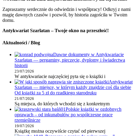
Zapraszamy serdecznie do odwiedzin i współpracy! Odkryj z nami
magię dawnych czasów i pozwól, by historia zagościła w Twoim
domu.
Antykwariat Szarlatan – Twoje okno na przeszłość!
Aktualności / Blog
Dawne dokumenty w Antykwariacie
Szarlatan — pergaminy, pieczęcie, dyplomy i świadectwa
historii
23/07/2026
W antykwariacie najczęściej pyta się o książki i
Antykwariat
Szarlatan — miejsce, w którym każdy znajdzie coś dla siebie
Od książki za 5 zł do rzadkiego starodruku
21/07/2026
Są miejsca, do których wchodzi się z konkretnym
Polskie książki w ozdobnych
oprawach – od inkunabułów po współczesne prace
rzemieślnicze
19/07/2026
Książkę można oczywiście czytać od pierwszej