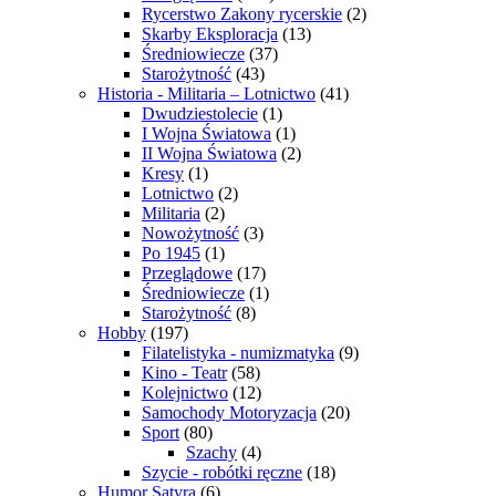
Rycerstwo Zakony rycerskie
(2)
Skarby Eksploracja
(13)
Średniowiecze
(37)
Starożytność
(43)
Historia - Militaria – Lotnictwo
(41)
Dwudziestolecie
(1)
I Wojna Światowa
(1)
II Wojna Światowa
(2)
Kresy
(1)
Lotnictwo
(2)
Militaria
(2)
Nowożytność
(3)
Po 1945
(1)
Przeglądowe
(17)
Średniowiecze
(1)
Starożytność
(8)
Hobby
(197)
Filatelistyka - numizmatyka
(9)
Kino - Teatr
(58)
Kolejnictwo
(12)
Samochody Motoryzacja
(20)
Sport
(80)
Szachy
(4)
Szycie - robótki ręczne
(18)
Humor Satyra
(6)