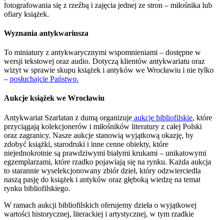
fotografowania się z rzeźbą i zajęcia jednej ze stron – miłośnika lub
ofiary książek.
Wyznania antykwariusza
To miniatury z antykwarycznymi wspomnieniami – dostępne w
wersji tekstowej oraz audio. Dotyczą klientów antykwariatu oraz
wizyt w sprawie skupu książek i antyków we Wrocławiu i nie tylko
–
posłuchajcie Państwo.
Aukcje książek we Wrocławiu
Antykwariat Szarlatan z dumą organizuje
aukcje bibliofilskie
, które
przyciągają kolekcjonerów i miłośników literatury z całej Polski
oraz zagranicy. Nasze aukcje stanowią wyjątkową okazję, by
zdobyć książki, starodruki i inne cenne obiekty, które
niejednokrotnie są prawdziwymi białymi krukami – unikatowymi
egzemplarzami, które rzadko pojawiają się na rynku. Każda aukcja
to starannie wyselekcjonowany zbiór dzieł, który odzwierciedla
naszą pasję do książek i antyków oraz głęboką wiedzę na temat
rynku bibliofilskiego.
W ramach aukcji bibliofilskich oferujemy dzieła o wyjątkowej
wartości historycznej, literackiej i artystycznej, w tym rzadkie