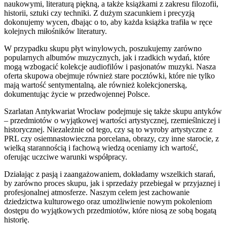
naukowymi, literaturą piękną, a także książkami z zakresu filozofii,
historii, sztuki czy techniki. Z dużym szacunkiem i precyzją
dokonujemy wycen, dbając o to, aby każda książka trafiła w ręce
kolejnych miłośników literatury.
W przypadku skupu płyt winylowych, poszukujemy zarówno
popularnych albumów muzycznych, jak i rzadkich wydań, które
mogą wzbogacić kolekcje audiofilów i pasjonatów muzyki. Nasza
oferta skupowa obejmuje również stare pocztówki, które nie tylko
mają wartość sentymentalną, ale również kolekcjonerską,
dokumentując życie w przedwojennej Polsce.
Szarlatan Antykwariat Wrocław podejmuje się także skupu antyków
– przedmiotów o wyjątkowej wartości artystycznej, rzemieślniczej i
historycznej. Niezależnie od tego, czy są to wyroby artystyczne z
PRL czy osiemnastowieczna porcelana, obrazy, czy inne starocie, z
wielką starannością i fachową wiedzą oceniamy ich wartość,
oferując uczciwe warunki współpracy.
Działając z pasją i zaangażowaniem, dokładamy wszelkich starań,
by zarówno proces skupu, jak i sprzedaży przebiegał w przyjaznej i
profesjonalnej atmosferze. Naszym celem jest zachowanie
dziedzictwa kulturowego oraz umożliwienie nowym pokoleniom
dostępu do wyjątkowych przedmiotów, które niosą ze sobą bogatą
historię.