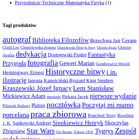
Przyrodnicze Techniczne Matematyka Fizyka
(1)
Tagi produktów
autograf
Biblioteka Filozofów
Ceram
Brzechwa Jan
Child Lee
Chmielewska Joanna
Christie
Chmielewski Henryk Jerzy
Christie Agata
dedykacja
Fantastyka
Dostojewski Fiodor
Agatha
fotografia
Przygoda
Gewert Marian
Gombrowicz Witold
Historyczne bitwy
i in.
Hemingway Ernest
ilustracje
Japonia
Kapuściński Ryszard
King Stephen
Kraszewski Józef Ignacy
Lem Stanisław
pierwsze wydanie
Mickiewicz Adam
Piekara Jacek
mosiądz
pocztówka
Poczytaj mi mamo
Platon
Pilipiuk Andrzej
praca zbiorowa
porcelana
Pratchett Terry
Rowling
Sienkiewicz Henryk
Skoczylas
Sapkowski Andrzej
J. K.
Zespół
Star Wars
Tygrys
Zbigniew
The Beatles
Tolkien J.R.R.