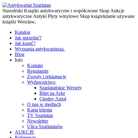
Starodruki Książki antykwaryczne i współczesne Skup Aukcje
antykwaryczne Antyki Płyty winylowe Skup książek|tanie używane
książki Wrocław,
Katalog
Jak sprzedać?
Jak kupić?
Wyznania antykwariusza.
Blog
Info
Kontakt
Regulamin
Zwroty i reklamacje
Wydawnictwo
Szarlatańskie Wersety
Bilet na Arkę
Głodny Anioł
O nas w mediach
Karta klienta
TV Szarlatan
Newsletter
Ulica Szarlatanów
AUKCJE
Referencje