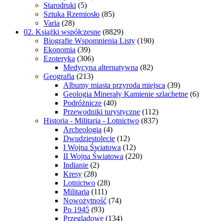
Starodruki
(5)
Sztuka Rzemiosło
(85)
Varia
(28)
02. Książki współczesne
(8829)
Biografie Wspomnienia Listy
(190)
Ekonomia
(39)
Ezoteryka
(306)
Medycyna alternatywna
(82)
Geografia
(213)
Albumy miasta przyroda miejsca
(39)
Geologia Minerały Kamienie szlachetne
(6)
Podróżnicze
(40)
Przewodniki turystyczne
(112)
Historia - Militaria - Lotnictwo
(837)
Archeologia
(4)
Dwudziestolecie
(12)
I Wojna Światowa
(12)
II Wojna Światowa
(220)
Indianie
(2)
Kresy
(28)
Lotnictwo
(28)
Militaria
(111)
Nowożytność
(74)
Po 1945
(93)
Przeglądowe
(134)