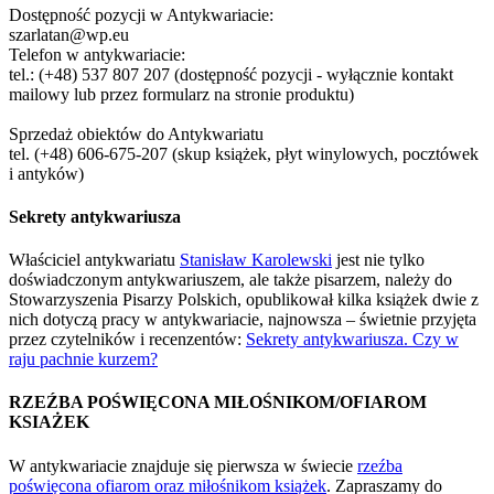
Dostępność pozycji w Antykwariacie:
szarlatan@wp.eu
Telefon w antykwariacie:
tel.: (+48) 537 807 207 (dostępność pozycji - wyłącznie kontakt
mailowy lub przez formularz na stronie produktu)
Sprzedaż obiektów do Antykwariatu
tel. (+48) 606-675-207 (skup książek, płyt winylowych, pocztówek
i antyków)
Sekrety antykwariusza
Właściciel antykwariatu
Stanisław Karolewski
jest nie tylko
doświadczonym antykwariuszem, ale także pisarzem, należy do
Stowarzyszenia Pisarzy Polskich, opublikował kilka książek dwie z
nich dotyczą pracy w antykwariacie, najnowsza – świetnie przyjęta
przez czytelników i recenzentów:
Sekrety antykwariusza. Czy w
raju pachnie kurzem?
RZEŹBA POŚWIĘCONA MIŁOŚNIKOM/OFIAROM
KSIAŻEK
W antykwariacie znajduje się pierwsza w świecie
rzeźba
poświęcona ofiarom oraz miłośnikom książek
. Zapraszamy do