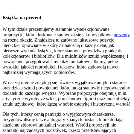
Książka na prezent
W tym dziale prezentujemy starannie wyselekcjonowane
propozycje, które doskonale sprawdzą się jako wyjątkowe
prezenty
na różne okazje. Znajdziesz tu zarówno luksusowe pozycje
literackie, oprawiane w skórę z dbałością o każdy detal, jak i
pierwsze wydania książek, które stanowią prawdziwą gratkę dla
kolekcjonerów i bibliofilów. Dla miłośników sztuki współczesnej i
powojennej przygotowaliśmy także unikatowe albumy, pełne
wysokiej jakości reprodukcji i tekstów, które zadowolą nawet
najbardziej wymagających odbiorców.
W naszej ofercie znajdują się również wyjątkowe antyki i starocie
oraz dzieła sztuki powojennej, które mogą stanowić niepowtarzalny
dodatek do każdego wnętrza. Wybrane propozycje obejmują m.in.
artystyczne wyroby ze szkła, porcelanowe figurki oraz inne obiekty
sztuki użytkowej, które łączą w sobie estetykę i historyczną wartość.
Dla tych, którzy cenią pamiątki o wyjątkowym charakterze,
przygotowaliśmy także autografy znanych postaci, które dodają
każdemu zbiorowi unikalnej wartości. Wśród propozycji nie
zabrakło najrzadszych pocztówek, często przedstawiających