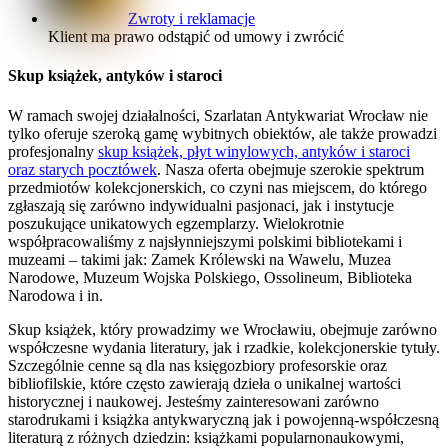
Zwroty i reklamacje
Klient ma prawo odstąpić od umowy i zwrócić
Skup książek, antyków i staroci
W ramach swojej działalności, Szarlatan Antykwariat Wrocław nie
tylko oferuje szeroką gamę wybitnych obiektów, ale także prowadzi
profesjonalny
skup książek, płyt winylowych, antyków i staroci
oraz starych pocztówek
. Nasza oferta obejmuje szerokie spektrum
przedmiotów kolekcjonerskich, co czyni nas miejscem, do którego
zgłaszają się zarówno indywidualni pasjonaci, jak i instytucje
poszukujące unikatowych egzemplarzy. Wielokrotnie
współpracowaliśmy z najsłynniejszymi polskimi bibliotekami i
muzeami – takimi jak: Zamek Królewski na Wawelu, Muzea
Narodowe, Muzeum Wojska Polskiego, Ossolineum, Biblioteka
Narodowa i in.
Skup książek, który prowadzimy we Wrocławiu, obejmuje zarówno
współczesne wydania literatury, jak i rzadkie, kolekcjonerskie tytuły.
Szczególnie cenne są dla nas księgozbiory profesorskie oraz
bibliofilskie, które często zawierają dzieła o unikalnej wartości
historycznej i naukowej. Jesteśmy zainteresowani zarówno
starodrukami i książka antykwaryczną jak i powojenną-współczesną
literaturą z różnych dziedzin: książkami popularnonaukowymi,