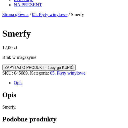
NA PREZENT
Strona główna
/
05. Płyty winylowe
/ Smerfy
Smerfy
12,00
zł
Brak w magazynie
SKU:
045689.
Kategoria:
05. Płyty winylowe
Opis
Opis
Smerfy,
Podobne produkty