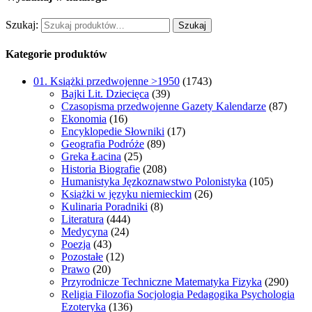
Szukaj:
Szukaj
Kategorie produktów
01. Książki przedwojenne >1950
(1743)
Bajki Lit. Dziecięca
(39)
Czasopisma przedwojenne Gazety Kalendarze
(87)
Ekonomia
(16)
Encyklopedie Słowniki
(17)
Geografia Podróże
(89)
Greka Łacina
(25)
Historia Biografie
(208)
Humanistyka Jęzkoznawstwo Polonistyka
(105)
Książki w języku niemieckim
(26)
Kulinaria Poradniki
(8)
Literatura
(444)
Medycyna
(24)
Poezja
(43)
Pozostałe
(12)
Prawo
(20)
Przyrodnicze Techniczne Matematyka Fizyka
(290)
Religia Filozofia Socjologia Pedagogika Psychologia
Ezoteryka
(136)