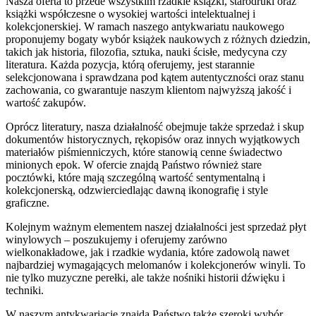
Nasza oferta to przede wszystkim rzadkie książki, starodruki oraz
książki współczesne o wysokiej wartości intelektualnej i
kolekcjonerskiej. W ramach naszego antykwariatu naukowego
proponujemy bogaty wybór książek naukowych z różnych dziedzin,
takich jak historia, filozofia, sztuka, nauki ścisłe, medycyna czy
literatura. Każda pozycja, którą oferujemy, jest starannie
selekcjonowana i sprawdzana pod kątem autentyczności oraz stanu
zachowania, co gwarantuje naszym klientom najwyższą jakość i
wartość zakupów.
Oprócz literatury, nasza działalność obejmuje także sprzedaż i skup
dokumentów historycznych, rękopisów oraz innych wyjątkowych
materiałów piśmienniczych, które stanowią cenne świadectwo
minionych epok. W ofercie znajdą Państwo również stare
pocztówki, które mają szczególną wartość sentymentalną i
kolekcjonerską, odzwierciedlając dawną ikonografię i style
graficzne.
Kolejnym ważnym elementem naszej działalności jest sprzedaż płyt
winylowych – poszukujemy i oferujemy zarówno
wielkonakładowe, jak i rzadkie wydania, które zadowolą nawet
najbardziej wymagających melomanów i kolekcjonerów winyli. To
nie tylko muzyczne perełki, ale także nośniki historii dźwięku i
techniki.
W naszym antykwariacie znajdą Państwo także szeroki wybór