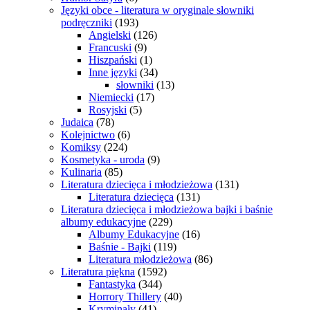
Języki obce - literatura w oryginale słowniki
podręczniki
(193)
Angielski
(126)
Francuski
(9)
Hiszpański
(1)
Inne języki
(34)
słowniki
(13)
Niemiecki
(17)
Rosyjski
(5)
Judaica
(78)
Kolejnictwo
(6)
Komiksy
(224)
Kosmetyka - uroda
(9)
Kulinaria
(85)
Literatura dziecięca i młodzieżowa
(131)
Literatura dziecięca
(131)
Literatura dziecięca i młodzieżowa bajki i baśnie
albumy edukacyjne
(229)
Albumy Edukacyjne
(16)
Baśnie - Bajki
(119)
Literatura młodzieżowa
(86)
Literatura piękna
(1592)
Fantastyka
(344)
Horrory Thillery
(40)
Kryminały
(41)