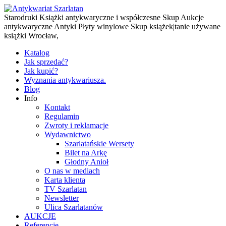
Starodruki Książki antykwaryczne i współczesne Skup Aukcje
antykwaryczne Antyki Płyty winylowe Skup książek|tanie używane
książki Wrocław,
Katalog
Jak sprzedać?
Jak kupić?
Wyznania antykwariusza.
Blog
Info
Kontakt
Regulamin
Zwroty i reklamacje
Wydawnictwo
Szarlatańskie Wersety
Bilet na Arkę
Głodny Anioł
O nas w mediach
Karta klienta
TV Szarlatan
Newsletter
Ulica Szarlatanów
AUKCJE
Referencje