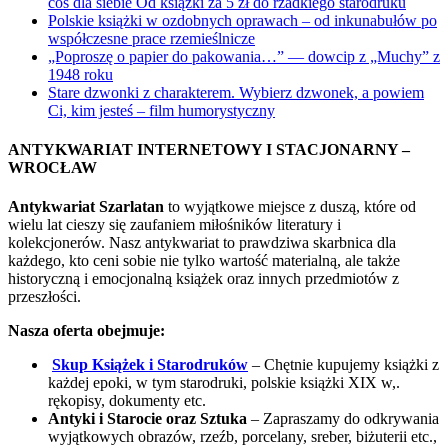
coś dla siebie Od książki za 5 zł do rzadkiego starodruku
Polskie książki w ozdobnych oprawach – od inkunabułów po
współczesne prace rzemieślnicze
„Poproszę o papier do pakowania…” — dowcip z „Muchy” z
1948 roku
Stare dzwonki z charakterem. Wybierz dzwonek, a powiem
Ci, kim jesteś – film humorystyczny
ANTYKWARIAT INTERNETOWY I STACJONARNY –
WROCŁAW
Antykwariat Szarlatan
to wyjątkowe miejsce z duszą, które od
wielu lat cieszy się zaufaniem miłośników literatury i
kolekcjonerów. Nasz antykwariat to prawdziwa skarbnica dla
każdego, kto ceni sobie nie tylko wartość materialną, ale także
historyczną i emocjonalną książek oraz innych przedmiotów z
przeszłości.
Nasza oferta obejmuje:
Skup Książek i Starodruków
– Chętnie kupujemy książki z
każdej epoki, w tym starodruki, polskie książki XIX w,.
rękopisy, dokumenty etc.
Antyki i Starocie oraz Sztuka
– Zapraszamy do odkrywania
wyjątkowych obrazów, rzeźb, porcelany, sreber, biżuterii etc.,