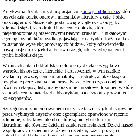
Antykwariat Szarlatan z dumą organizuje
aukcje bibliofilskie
, które
przyciągają kolekcjonerów i miłośników literatury z całej Polski
oraz zagranicy. Nasze aukcje stanowią wyjątkową okazję, by
zdobyć książki, starodruki i inne cenne obiekty, które
niejednokrotnie są prawdziwymi białymi krukami – unikatowymi
egzemplarzami, które rzadko pojawiają się na rynku. Każda aukcja
to starannie wyselekcjonowany zbiór dzieł, który odzwierciedla
naszą pasję do książek i antyków oraz głęboką wiedzę na temat
rynku bibliofilskiego.
W ramach aukcji bibliofilskich oferujemy dzieła o wyjątkowej
wartości historycznej, literackiej i artystycznej, w tym rzadkie
wydania pierwsze, cenne inkunabuły, starodruki, a także książki
podpisane przez znanych autorów. Nasza oferta często obejmuje
również rękopisy, listy, mapy oraz inne unikatowe dokumenty, które
stanowią cenny materiał dla historyków, badaczy oraz prywatnych
kolekcjonerów.
Szczególnym zainteresowaniem cieszą się także książki ilustrowane
przez wybitnych artystów oraz egzemplarze oprawione w ręcznie
zdobione, zabytkowe okładki, które są nie tylko skarbami
literackimi, ale również dziełami sztuki rzemieślniczej. Dzięki naszej
współpracy z ekspertami z różnych dziedzin, każda pozycja na
aukcji jest dokładnie opisana, a jej autentyczność starannie