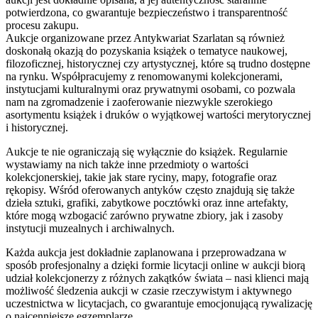
potwierdzona, co gwarantuje bezpieczeństwo i transparentność
procesu zakupu.
Aukcje organizowane przez Antykwariat Szarlatan są również
doskonałą okazją do pozyskania książek o tematyce naukowej,
filozoficznej, historycznej czy artystycznej, które są trudno dostępne
na rynku. Współpracujemy z renomowanymi kolekcjonerami,
instytucjami kulturalnymi oraz prywatnymi osobami, co pozwala
nam na zgromadzenie i zaoferowanie niezwykle szerokiego
asortymentu książek i druków o wyjątkowej wartości merytorycznej
i historycznej.
Aukcje te nie ograniczają się wyłącznie do książek. Regularnie
wystawiamy na nich także inne przedmioty o wartości
kolekcjonerskiej, takie jak stare ryciny, mapy, fotografie oraz
rękopisy. Wśród oferowanych antyków często znajdują się także
dzieła sztuki, grafiki, zabytkowe pocztówki oraz inne artefakty,
które mogą wzbogacić zarówno prywatne zbiory, jak i zasoby
instytucji muzealnych i archiwalnych.
Każda aukcja jest dokładnie zaplanowana i przeprowadzana w
sposób profesjonalny a dzięki formie licytacji online w aukcji biorą
udział kolekcjonerzy z różnych zakątków świata – nasi klienci mają
możliwość śledzenia aukcji w czasie rzeczywistym i aktywnego
uczestnictwa w licytacjach, co gwarantuje emocjonującą rywalizację
o najcenniejsze egzemplarze.