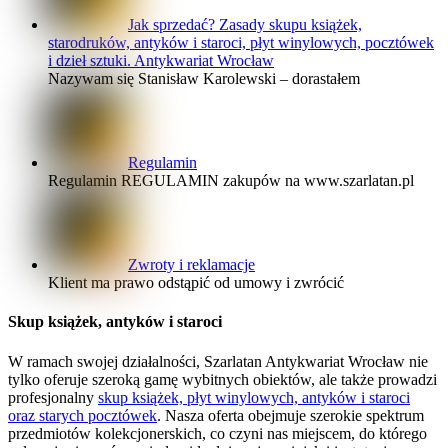
Jak sprzedać? Zasady skupu książek,
starodruków, antyków i staroci, płyt winylowych, pocztówek
i dzieł sztuki. Antykwariat Wrocław
Nazywam się Stanisław Karolewski – dorastałem
Regulamin
Regulamin REGULAMIN zakupów na www.szarlatan.pl
Zwroty i reklamacje
Klient ma prawo odstąpić od umowy i zwrócić
Skup książek, antyków i staroci
W ramach swojej działalności, Szarlatan Antykwariat Wrocław nie
tylko oferuje szeroką gamę wybitnych obiektów, ale także prowadzi
profesjonalny
skup książek, płyt winylowych, antyków i staroci
oraz starych pocztówek
. Nasza oferta obejmuje szerokie spektrum
przedmiotów kolekcjonerskich, co czyni nas miejscem, do którego