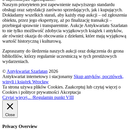
Naszym priorytetem jest zapewnienie najwyższego standardu
obsługi oraz satysfakcji zarówno sprzedających, jak i kupujących.
Dokładamy wszelkich starań, aby każdy etap aukcji – od zgłoszenia
obiektu, przez jego ekspertyzę, aż po finalizację transakcji –
przebiegał sprawnie i transparentnie. Aukcje Antykwariatu Szarlatan
to nie tylko możliwość zdobycia wyjątkowych książek i antyków,
ale również okazja do obcowania z dziełami, które mają wyjątkową
wartość historyczną i kulturową.
Zapraszamy do śledzenia naszych aukcji oraz dołączenia do grona
bibliofilów, którzy regularnie uczestniczą w tych prestiżowych
wydarzeniach.
©
Antykwariat Szarlatan
2026
Antykwariat internetowy i stacjonarny
Skup antyków, pocztówek,
winyli i książek Wrocław
Ta strona używa plików Cookies. Zaakceptuj lub czytaj więcej o
Cookies i polityce prywatności
Akceptacja
Czytaj więcej... /Regulamin punkt VIII
Close
Privacy Overview