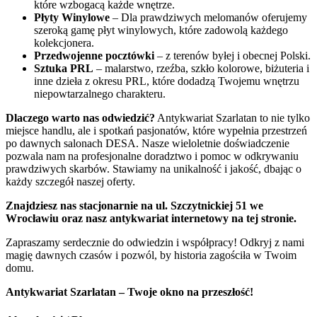
które wzbogacą każde wnętrze.
Płyty Winylowe
– Dla prawdziwych melomanów oferujemy
szeroką gamę płyt winylowych, które zadowolą każdego
kolekcjonera.
Przedwojenne pocztówki
– z terenów byłej i obecnej Polski.
Sztuka PRL
– malarstwo, rzeźba, szkło kolorowe, biżuteria i
inne dzieła z okresu PRL, które dodadzą Twojemu wnętrzu
niepowtarzalnego charakteru.
Dlaczego warto nas odwiedzić?
Antykwariat Szarlatan to nie tylko
miejsce handlu, ale i spotkań pasjonatów, które wypełnia przestrzeń
po dawnych salonach DESA. Nasze wieloletnie doświadczenie
pozwala nam na profesjonalne doradztwo i pomoc w odkrywaniu
prawdziwych skarbów. Stawiamy na unikalność i jakość, dbając o
każdy szczegół naszej oferty.
Znajdziesz nas stacjonarnie na ul. Szczytnickiej 51 we
Wrocławiu oraz nasz antykwariat internetowy na tej stronie.
Zapraszamy serdecznie do odwiedzin i współpracy! Odkryj z nami
magię dawnych czasów i pozwól, by historia zagościła w Twoim
domu.
Antykwariat Szarlatan – Twoje okno na przeszłość!