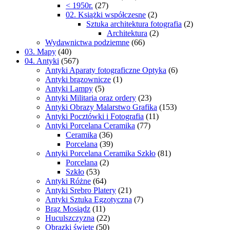
< 1950r.
(27)
02. Książki współczesne
(2)
Sztuka architektura fotografia
(2)
Architektura
(2)
Wydawnictwa podziemne
(66)
03. Mapy
(40)
04. Antyki
(567)
Antyki Aparaty fotograficzne Optyka
(6)
Antyki brązownicze
(1)
Antyki Lampy
(5)
Antyki Militaria oraz ordery
(23)
Antyki Obrazy Malarstwo Grafika
(153)
Antyki Pocztówki i Fotografia
(11)
Antyki Porcelana Ceramika
(77)
Ceramika
(36)
Porcelana
(39)
Antyki Porcelana Ceramika Szkło
(81)
Porcelana
(2)
Szkło
(53)
Antyki Różne
(64)
Antyki Srebro Platery
(21)
Antyki Sztuka Egzotyczna
(7)
Brąz Mosiądz
(11)
Huculszczyzna
(22)
Obrazki święte
(50)