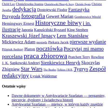
Child Lee
Chmielewska Joanna
Christie
Chmielewski Henryk Jerzy
Christie Agata
dedykacja
Fantastyka
Dostojewski Fiodor
Agatha
fotografia
Przygoda
Gewert Marian
Gombrowicz Witold
Historyczne bitwy
i in.
Hemingway Ernest
ilustracje
Japonia
Kapuściński Ryszard
King Stephen
Kraszewski Józef Ignacy
Lem Stanisław
pierwsze wydanie
Mickiewicz Adam
Piekara Jacek
mosiądz
pocztówka
Poczytaj mi mamo
Platon
Pilipiuk Andrzej
praca zbiorowa
porcelana
Pratchett Terry
Rowling
Sienkiewicz Henryk
Skoczylas
Sapkowski Andrzej
J. K.
Zespół
Star Wars
Tygrys
Zbigniew
The Beatles
Tolkien J.R.R.
redakcyjny
Łysiak Waldemar
Ostatnie wpisy
Dawne dokumenty w Antykwariacie Szarlatan — pergaminy,
pieczęcie, dyplomy i świadectwa historii
Antykwariat Szarlatan — miejsce, w którym każdy znajdzie