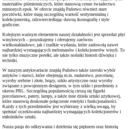
materiałów piśmienniczych, które stanowią cenne świadectwo
minionych epok. W ofercie znajdą Państwo również stare
pocztówki, które mają szczególną wartość sentymentalną i
kolekcjonerską, odzwierciedlając dawną ikonografię i style
graficzne.
Kolejnym ważnym elementem naszej działalności jest sprzedaż płyt
winylowych – poszukujemy i oferujemy zarówno
wielkonakładowe, jak i rzadkie wydania, które zadowolą nawet
najbardziej wymagających melomanów i kolekcjonerów winyli. To
nie tylko muzyczne perełki, ale także nośniki historii dźwięku i
techniki.
W naszym antykwariacie znajdą Państwo także szeroki wybór
antyków i staroci, które obejmują m.in. malarstwo, porcelanę,
wyroby srebrne i złote, brązy, szkło artystyczne oraz wyroby
związane z powojennym designem, w tym szkło i przedmioty z
okresu PRL. Szczególną popularnością cieszą się figurki
porcelanowe, patery, lampy, a także inne dzieła sztuki użytkowej,
które stanowią doskonałe połączenie estetyki i funkcjonalności.
Każdy z tych przedmiotów jest wybierany z wielką uwagą, by
spełniać oczekiwania najbardziej wymagających kolekcjonerów i
miłośników sztuki.
Nasza pasja do odkrywania i dzielenia się pięknem oraz historią