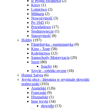
II Wojna Światowa
(2)
Kresy
(1)
Lotnictwo
(2)
Militaria
(2)
Nowożytność
(3)
Po 1945
(1)
Przeglądowe
(17)
Średniowiecze
(1)
Starożytność
(8)
Hobby
(197)
Filatelistyka - numizmatyka
(9)
Kino - Teatr
(58)
Kolejnictwo
(12)
Samochody Motoryzacja
(20)
Sport
(80)
Szachy
(4)
Szycie - robótki ręczne
(18)
Humor Satyra
(6)
Języki obce - literatura w oryginale słowniki
podręczniki
(193)
Angielski
(126)
Francuski
(9)
Hiszpański
(1)
Inne języki
(34)
słowniki
(13)