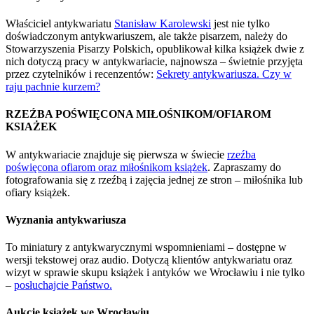
Właściciel antykwariatu
Stanisław Karolewski
jest nie tylko
doświadczonym antykwariuszem, ale także pisarzem, należy do
Stowarzyszenia Pisarzy Polskich, opublikował kilka książek dwie z
nich dotyczą pracy w antykwariacie, najnowsza – świetnie przyjęta
przez czytelników i recenzentów:
Sekrety antykwariusza. Czy w
raju pachnie kurzem?
RZEŹBA POŚWIĘCONA MIŁOŚNIKOM/OFIAROM
KSIAŻEK
W antykwariacie znajduje się pierwsza w świecie
rzeźba
poświęcona ofiarom oraz miłośnikom książek
. Zapraszamy do
fotografowania się z rzeźbą i zajęcia jednej ze stron – miłośnika lub
ofiary książek.
Wyznania antykwariusza
To miniatury z antykwarycznymi wspomnieniami – dostępne w
wersji tekstowej oraz audio. Dotyczą klientów antykwariatu oraz
wizyt w sprawie skupu książek i antyków we Wrocławiu i nie tylko
–
posłuchajcie Państwo.
Aukcje książek we Wrocławiu