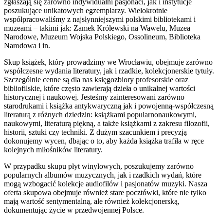
zgłaszają się zarówno indywidualni pasjonaci, jak i instytucje
poszukujące unikatowych egzemplarzy. Wielokrotnie
współpracowaliśmy z najsłynniejszymi polskimi bibliotekami i
muzeami – takimi jak: Zamek Królewski na Wawelu, Muzea
Narodowe, Muzeum Wojska Polskiego, Ossolineum, Biblioteka
Narodowa i in.
Skup książek, który prowadzimy we Wrocławiu, obejmuje zarówno
współczesne wydania literatury, jak i rzadkie, kolekcjonerskie tytuły.
Szczególnie cenne są dla nas księgozbiory profesorskie oraz
bibliofilskie, które często zawierają dzieła o unikalnej wartości
historycznej i naukowej. Jesteśmy zainteresowani zarówno
starodrukami i książka antykwaryczną jak i powojenną-współczesną
literaturą z różnych dziedzin: książkami popularnonaukowymi,
naukowymi, literaturą piękną, a także książkami z zakresu filozofii,
historii, sztuki czy techniki. Z dużym szacunkiem i precyzją
dokonujemy wycen, dbając o to, aby każda książka trafiła w ręce
kolejnych miłośników literatury.
W przypadku skupu płyt winylowych, poszukujemy zarówno
popularnych albumów muzycznych, jak i rzadkich wydań, które
mogą wzbogacić kolekcje audiofilów i pasjonatów muzyki. Nasza
oferta skupowa obejmuje również stare pocztówki, które nie tylko
mają wartość sentymentalną, ale również kolekcjonerską,
dokumentując życie w przedwojennej Polsce.