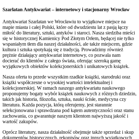
Szarlatan Antykwariat – internetowy i stacjonarny Wrocław
Antykwariat Szarlatan we Wrocławiu to wyjątkowe miejsce na
mapie miasta i całej Polski, które od dwudziestu lat z pasją łączy
miłość do literatury, sztuki, antyków i staroci. Nasza siedziba mieści
się w historycznej Kamienicy Pod Złotym Orłem, będącej nie tylko
wspaniałym tłem dla naszej działalności, ale także miejscem, gdzie
kultura i sztuka spotykają się z tradycją. Prowadzimy również
prężnie działający antykwariat internetowy, co pozwala nam
docierać do klientów z całego świata, oferując szeroką gamę
wyjątkowych obiektów kolekcjonerskich i unikatowych książek.
Nasza oferta to przede wszystkim rzadkie książki, starodruki oraz
książki współczesne o wysokiej wartości intelektualnej i
kolekcjonerskiej. W ramach naszego antykwariatu naukowego
proponujemy bogaty wybór książek naukowych z różnych dziedzin,
takich jak historia, filozofia, sztuka, nauki ścisłe, medycyna czy
literatura. Każda pozycja, którą oferujemy, jest starannie
selekcjonowana i sprawdzana pod kątem autentyczności oraz stanu
zachowania, co gwarantuje naszym klientom najwyższą jakość i
wartość zakupów.
Oprócz literatury, nasza działalność obejmuje także sprzedaż i skup
dokumentów historycznych, rękopisów oraz innych wyjątkowych