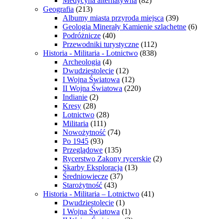
Medycyna alternatywna
(82)
Geografia
(213)
Albumy miasta przyroda miejsca
(39)
Geologia Minerały Kamienie szlachetne
(6)
Podróżnicze
(40)
Przewodniki turystyczne
(112)
Historia - Militaria - Lotnictwo
(838)
Archeologia
(4)
Dwudziestolecie
(12)
I Wojna Światowa
(12)
II Wojna Światowa
(220)
Indianie
(2)
Kresy
(28)
Lotnictwo
(28)
Militaria
(111)
Nowożytność
(74)
Po 1945
(93)
Przeglądowe
(135)
Rycerstwo Zakony rycerskie
(2)
Skarby Eksploracja
(13)
Średniowiecze
(37)
Starożytność
(43)
Historia - Militaria – Lotnictwo
(41)
Dwudziestolecie
(1)
I Wojna Światowa
(1)