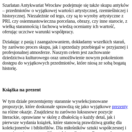
Szarlatan Antykwariat Wrocław podejmuje się także skupu antyków
– przedmiotów o wyjątkowej wartości artystycznej, rzemieślniczej i
historycznej. Niezależnie od tego, czy są to wyroby artystyczne z
PRL czy osiemnastowieczna porcelana, obrazy, czy inne starocie, z
wielką starannością i fachową wiedzą oceniamy ich wartość,
oferując uczciwe warunki współpracy.
Działając z pasją i zaangażowaniem, dokładamy wszelkich starań,
by zarówno proces skupu, jak i sprzedaży przebiegał w przyjaznej i
profesjonalnej atmosferze. Naszym celem jest zachowanie
dziedzictwa kulturowego oraz umożliwienie nowym pokoleniom
dostępu do wyjątkowych przedmiotów, które niosą ze sobą bogatą
historię.
Książka na prezent
W tym dziale prezentujemy starannie wyselekcjonowane
propozycje, które doskonale sprawdzą się jako wyjątkowe
prezenty
na różne okazje. Znajdziesz tu zarówno luksusowe pozycje
literackie, oprawiane w skórę z dbałością o każdy detal, jak i
pierwsze wydania książek, które stanowią prawdziwą gratkę dla
kolekcjonerów i bibliofilów. Dla miłośników sztuki współczesnej i