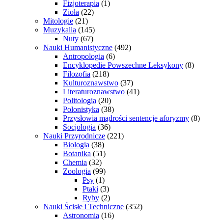
Fizjoterapia
(1)
Zioła
(22)
Mitologie
(21)
Muzykalia
(145)
Nuty
(67)
Nauki Humanistyczne
(492)
Antropologia
(6)
Encyklopedie Powszechne Leksykony
(8)
Filozofia
(218)
Kulturoznawstwo
(37)
Literaturoznawstwo
(41)
Politologia
(20)
Polonistyka
(38)
Przysłowia mądrości sentencje aforyzmy
(8)
Socjologia
(36)
Nauki Przyrodnicze
(221)
Biologia
(38)
Botanika
(51)
Chemia
(32)
Zoologia
(99)
Psy
(1)
Ptaki
(3)
Ryby
(2)
Nauki Ścisłe i Techniczne
(352)
Astronomia
(16)