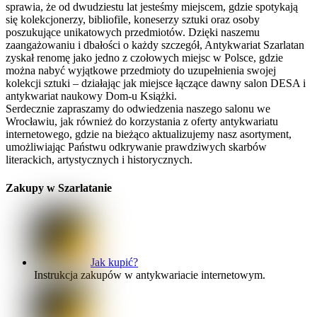
sprawia, że od dwudziestu lat jesteśmy miejscem, gdzie spotykają
się kolekcjonerzy, bibliofile, koneserzy sztuki oraz osoby
poszukujące unikatowych przedmiotów. Dzięki naszemu
zaangażowaniu i dbałości o każdy szczegół, Antykwariat Szarlatan
zyskał renomę jako jedno z czołowych miejsc w Polsce, gdzie
można nabyć wyjątkowe przedmioty do uzupełnienia swojej
kolekcji sztuki – działając jak miejsce łączące dawny salon DESA i
antykwariat naukowy Dom-u Książki.
Serdecznie zapraszamy do odwiedzenia naszego salonu we
Wrocławiu, jak również do korzystania z oferty antykwariatu
internetowego, gdzie na bieżąco aktualizujemy nasz asortyment,
umożliwiając Państwu odkrywanie prawdziwych skarbów
literackich, artystycznych i historycznych.
Zakupy w Szarlatanie
Jak kupić?
Instrukcja zakupów w antykwariacie internetowym.