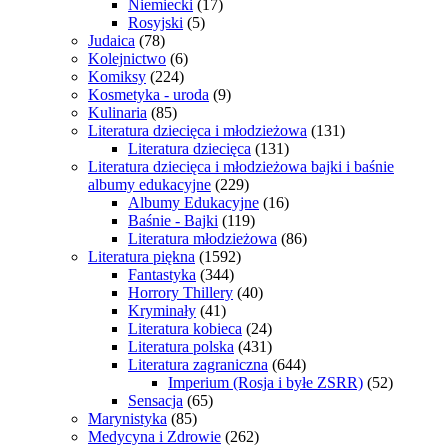
Niemiecki
(17)
Rosyjski
(5)
Judaica
(78)
Kolejnictwo
(6)
Komiksy
(224)
Kosmetyka - uroda
(9)
Kulinaria
(85)
Literatura dziecięca i młodzieżowa
(131)
Literatura dziecięca
(131)
Literatura dziecięca i młodzieżowa bajki i baśnie
albumy edukacyjne
(229)
Albumy Edukacyjne
(16)
Baśnie - Bajki
(119)
Literatura młodzieżowa
(86)
Literatura piękna
(1592)
Fantastyka
(344)
Horrory Thillery
(40)
Kryminały
(41)
Literatura kobieca
(24)
Literatura polska
(431)
Literatura zagraniczna
(644)
Imperium (Rosja i byłe ZSRR)
(52)
Sensacja
(65)
Marynistyka
(85)
Medycyna i Zdrowie
(262)