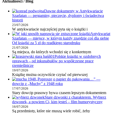
Aktualności / Blog
Dawne dokumenty w Antykwariacie
Szarlatan — pergaminy, pieczęcie, dyplomy i świadectwa
historii
23/07/2026
W antykwariacie najczęściej pyta się o książki i
Antykwariat
Szarlatan — miejsce, w którym każdy znajdzie coś dla siebie
Od książki za 5 zł do rzadkiego starodruku
21/07/2026
Są miejsca, do których wchodzi się z konkretnym
Polskie książki w ozdobnych
oprawach – od inkunabułów po współczesne prace
rzemieślnicze
19/07/2026
Książkę można oczywiście czytać od pierwszej
„Poproszę o papier do pakowania…” —
dowcip z „Muchy” z 1948 roku
17/07/2026
Stary dowcip prasowy bywa czasem lepszym dokumentem
Stare dzwonki z charakterem. Wybierz
dzwonek, a powiem Ci, kim jesteś – film humorystyczny
16/07/2026
Są przedmioty, które nie muszą wiele robić, żeby