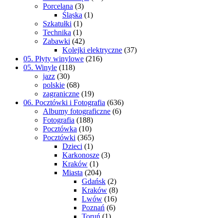
Porcelana
(3)
Śląska
(1)
Szkatułki
(1)
Technika
(1)
Zabawki
(42)
Kolejki elektryczne
(37)
05. Płyty winylowe
(216)
05. Winyle
(118)
jazz
(30)
polskie
(68)
zagraniczne
(19)
06. Pocztówki i Fotografia
(636)
Albumy fotograficzne
(6)
Fotografia
(188)
Pocztówka
(10)
Pocztówki
(365)
Dzieci
(1)
Karkonosze
(3)
Kraków
(1)
Miasta
(204)
Gdańsk
(2)
Kraków
(8)
Lwów
(16)
Poznań
(6)
Toruń
(1)