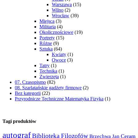
Warszawa
(15)
Wilno
(2)
Wrocław
(39)
Miejsca
(3)
Militaria
(4)
Okolicznościowe
(19)
Portrety
(15)
Różne
(9)
Sztuka
(64)
Kwiaty
(1)
Owoce
(3)
Tatry
(1)
Technika
(1)
Zwierzęta
(1)
07. Czasopismo
(82)
08. Szarlatańskie gadżety firmowe
(2)
Bez kategorii
(22)
Przyrodnicze Techniczne Matematyka Fizyka
(1)
Tagi produktów
autograf
Biblioteka Filozofów
Ceram
Brzechwa Jan