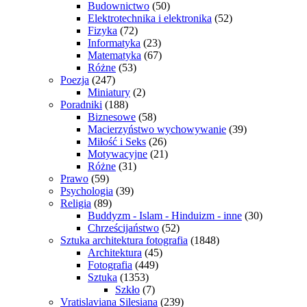
Budownictwo
(50)
Elektrotechnika i elektronika
(52)
Fizyka
(72)
Informatyka
(23)
Matematyka
(67)
Różne
(53)
Poezja
(247)
Miniatury
(2)
Poradniki
(188)
Biznesowe
(58)
Macierzyństwo wychowywanie
(39)
Miłość i Seks
(26)
Motywacyjne
(21)
Różne
(31)
Prawo
(59)
Psychologia
(39)
Religia
(89)
Buddyzm - Islam - Hinduizm - inne
(30)
Chrześcijaństwo
(52)
Sztuka architektura fotografia
(1848)
Architektura
(45)
Fotografia
(449)
Sztuka
(1353)
Szkło
(7)
Vratislaviana Silesiana
(239)