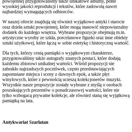
powojennej przygotowaliśmy także unikatowe albumy, pełne
wysokiej jakości reprodukcji i tekstów, które zadowolą nawet
najbardziej wymagających odbiorców.
W naszej ofercie znajdują się również wyjątkowe antyki i starocie
oraz dzieła sztuki powojennej, które mogą stanowić niepowtarzalny
dodatek do każdego wnętrza. Wybrane propozycje obejmują m.in.
artystyczne wyroby ze szkła, porcelanowe figurki oraz inne obiekty
sztuki użytkowej, które łączą w sobie estetykę i historyczną wartość.
Dla tych, którzy cenią pamiątki o wyjątkowym charakterze,
przygotowaliśmy także autografy znanych postaci, które dodają
każdemu zbiorowi unikalnej wartości. Wśród propozycji nie
zabrakło najrzadszych pocztówek, często przedstawiających
zapomniane miejsca i sceny z dawnych epok, a także płyt
winylowych, które z pewnością ucieszą kolekcjonerów muzyki.
Wszystkie nasze propozycje zostały wybrane z myślą o osobach
poszukujących prezentów o ponadczasowej wartości, które nie
tylko wzbogacą prywatne kolekcje, ale również staną się wyjątkową
pamiątką na lata.
Antykwariat Szarlatan