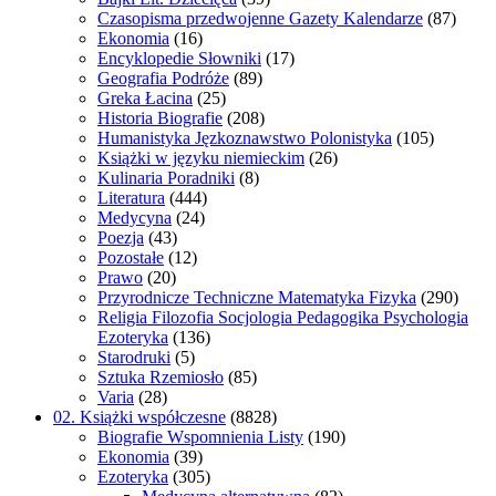
Czasopisma przedwojenne Gazety Kalendarze
(87)
Ekonomia
(16)
Encyklopedie Słowniki
(17)
Geografia Podróże
(89)
Greka Łacina
(25)
Historia Biografie
(208)
Humanistyka Jęzkoznawstwo Polonistyka
(105)
Książki w języku niemieckim
(26)
Kulinaria Poradniki
(8)
Literatura
(444)
Medycyna
(24)
Poezja
(43)
Pozostałe
(12)
Prawo
(20)
Przyrodnicze Techniczne Matematyka Fizyka
(290)
Religia Filozofia Socjologia Pedagogika Psychologia
Ezoteryka
(136)
Starodruki
(5)
Sztuka Rzemiosło
(85)
Varia
(28)
02. Książki współczesne
(8828)
Biografie Wspomnienia Listy
(190)
Ekonomia
(39)
Ezoteryka
(305)