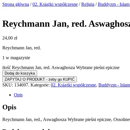
Strona główna
/
02. Książki współczesne
/
Religia
/
Buddyzm - Islam 
Reychmann Jan, red. Aswaghosz
24,00
zł
Reychmann Jan, red.
1 w magazynie
ilość Reychmann Jan, red. Aswaghosza Wybrane pieśni epiczne
Dodaj do koszyka
SKU:
134697.
Kategorie:
02. Książki współczesne
,
Buddyzm - Islam
Opis
Opis
Reychmann Jan, red., Aswaghosza Wybrane pieśni epiczne, Ossolineu