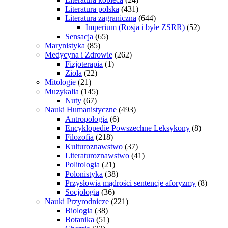
Literatura polska
(431)
Literatura zagraniczna
(644)
Imperium (Rosja i byłe ZSRR)
(52)
Sensacja
(65)
Marynistyka
(85)
Medycyna i Zdrowie
(262)
Fizjoterapia
(1)
Zioła
(22)
Mitologie
(21)
Muzykalia
(145)
Nuty
(67)
Nauki Humanistyczne
(493)
Antropologia
(6)
Encyklopedie Powszechne Leksykony
(8)
Filozofia
(218)
Kulturoznawstwo
(37)
Literaturoznawstwo
(41)
Politologia
(21)
Polonistyka
(38)
Przysłowia mądrości sentencje aforyzmy
(8)
Socjologia
(36)
Nauki Przyrodnicze
(221)
Biologia
(38)
Botanika
(51)