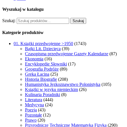
Wyszukaj w katalogu
Szukaj:
Szukaj
Kategorie produktów
01. Książki przedwojenne >1950
(1743)
Bajki Lit. Dziecięca
(39)
Czasopisma przedwojenne Gazety Kalendarze
(87)
Ekonomia
(16)
Encyklopedie Słowniki
(17)
Geografia Podróże
(89)
Greka Łacina
(25)
Historia Biografie
(208)
Humanistyka Jęzkoznawstwo Polonistyka
(105)
Książki w języku niemieckim
(26)
Kulinaria Poradniki
(8)
Literatura
(444)
Medycyna
(24)
Poezja
(43)
Pozostałe
(12)
Prawo
(20)
Przyrodnicze Techniczne Matematyka Fizyka
(290)