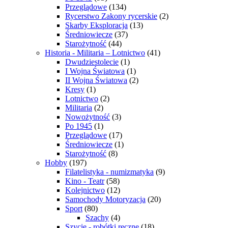
Przeglądowe
(134)
Rycerstwo Zakony rycerskie
(2)
Skarby Eksploracja
(13)
Średniowiecze
(37)
Starożytność
(44)
Historia - Militaria – Lotnictwo
(41)
Dwudziestolecie
(1)
I Wojna Światowa
(1)
II Wojna Światowa
(2)
Kresy
(1)
Lotnictwo
(2)
Militaria
(2)
Nowożytność
(3)
Po 1945
(1)
Przeglądowe
(17)
Średniowiecze
(1)
Starożytność
(8)
Hobby
(197)
Filatelistyka - numizmatyka
(9)
Kino - Teatr
(58)
Kolejnictwo
(12)
Samochody Motoryzacja
(20)
Sport
(80)
Szachy
(4)
Szycie - robótki ręczne
(18)