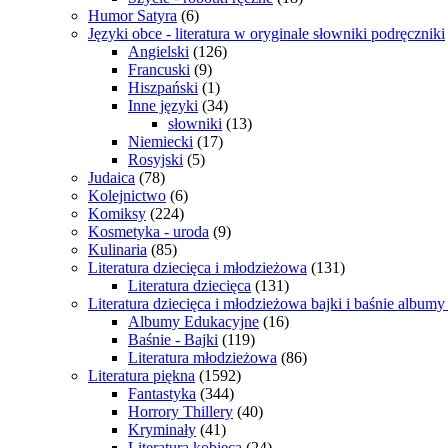
Humor Satyra
(6)
Języki obce - literatura w oryginale słowniki podręczniki
Angielski
(126)
Francuski
(9)
Hiszpański
(1)
Inne języki
(34)
słowniki
(13)
Niemiecki
(17)
Rosyjski
(5)
Judaica
(78)
Kolejnictwo
(6)
Komiksy
(224)
Kosmetyka - uroda
(9)
Kulinaria
(85)
Literatura dziecięca i młodzieżowa
(131)
Literatura dziecięca
(131)
Literatura dziecięca i młodzieżowa bajki i baśnie album
Albumy Edukacyjne
(16)
Baśnie - Bajki
(119)
Literatura młodzieżowa
(86)
Literatura piękna
(1592)
Fantastyka
(344)
Horrory Thillery
(40)
Kryminały
(41)
Literatura kobieca
(24)