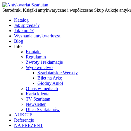
Starodruki Książki antykwaryczne i współczesne Skup Aukcje antyk
Katalog
Jak sprzedać?
Jak kupić?
Wyznania antykwariusza.
Blog
Info
Kontakt
Regulamin
Zwroty i reklamacje
Wydawnictwo
Szarlatańskie Wersety
Bilet na Arkę
Głodny Anioł
O nas w mediach
Karta klienta
TV Szarlatan
Newsletter
Ulica Szarlatanów
AUKCJE
Referencje
NA PREZENT