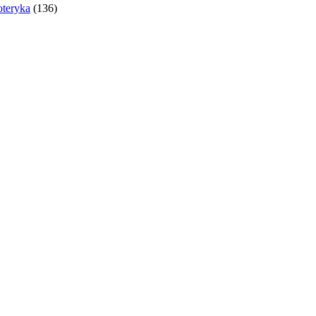
oteryka
(136)