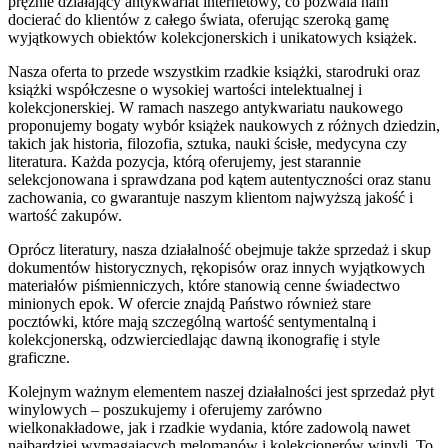
prężnie działający antykwariat internetowy, co pozwala nam
docierać do klientów z całego świata, oferując szeroką gamę
wyjątkowych obiektów kolekcjonerskich i unikatowych książek.
Nasza oferta to przede wszystkim rzadkie książki, starodruki oraz
książki współczesne o wysokiej wartości intelektualnej i
kolekcjonerskiej. W ramach naszego antykwariatu naukowego
proponujemy bogaty wybór książek naukowych z różnych dziedzin,
takich jak historia, filozofia, sztuka, nauki ścisłe, medycyna czy
literatura. Każda pozycja, którą oferujemy, jest starannie
selekcjonowana i sprawdzana pod kątem autentyczności oraz stanu
zachowania, co gwarantuje naszym klientom najwyższą jakość i
wartość zakupów.
Oprócz literatury, nasza działalność obejmuje także sprzedaż i skup
dokumentów historycznych, rękopisów oraz innych wyjątkowych
materiałów piśmienniczych, które stanowią cenne świadectwo
minionych epok. W ofercie znajdą Państwo również stare
pocztówki, które mają szczególną wartość sentymentalną i
kolekcjonerską, odzwierciedlając dawną ikonografię i style
graficzne.
Kolejnym ważnym elementem naszej działalności jest sprzedaż płyt
winylowych – poszukujemy i oferujemy zarówno
wielkonakładowe, jak i rzadkie wydania, które zadowolą nawet
najbardziej wymagających melomanów i kolekcjonerów winyli. To