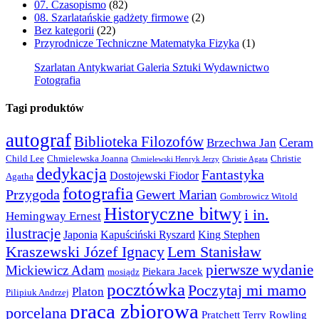
07. Czasopismo
(82)
08. Szarlatańskie gadżety firmowe
(2)
Bez kategorii
(22)
Przyrodnicze Techniczne Matematyka Fizyka
(1)
Szarlatan Antykwariat Galeria Sztuki Wydawnictwo
Fotografia
Tagi produktów
autograf
Biblioteka Filozofów
Ceram
Brzechwa Jan
Child Lee
Chmielewska Joanna
Christie
Chmielewski Henryk Jerzy
Christie Agata
dedykacja
Fantastyka
Dostojewski Fiodor
Agatha
fotografia
Przygoda
Gewert Marian
Gombrowicz Witold
Historyczne bitwy
i in.
Hemingway Ernest
ilustracje
Japonia
Kapuściński Ryszard
King Stephen
Kraszewski Józef Ignacy
Lem Stanisław
pierwsze wydanie
Mickiewicz Adam
Piekara Jacek
mosiądz
pocztówka
Poczytaj mi mamo
Platon
Pilipiuk Andrzej
praca zbiorowa
porcelana
Pratchett Terry
Rowling