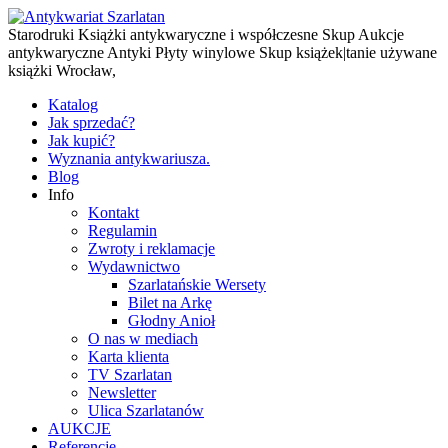
Starodruki Książki antykwaryczne i współczesne Skup Aukcje
antykwaryczne Antyki Płyty winylowe Skup książek|tanie używane
książki Wrocław,
Katalog
Jak sprzedać?
Jak kupić?
Wyznania antykwariusza.
Blog
Info
Kontakt
Regulamin
Zwroty i reklamacje
Wydawnictwo
Szarlatańskie Wersety
Bilet na Arkę
Głodny Anioł
O nas w mediach
Karta klienta
TV Szarlatan
Newsletter
Ulica Szarlatanów
AUKCJE
Referencje