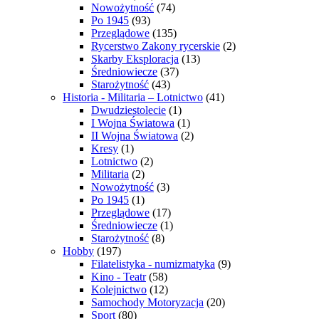
Nowożytność
(74)
Po 1945
(93)
Przeglądowe
(135)
Rycerstwo Zakony rycerskie
(2)
Skarby Eksploracja
(13)
Średniowiecze
(37)
Starożytność
(43)
Historia - Militaria – Lotnictwo
(41)
Dwudziestolecie
(1)
I Wojna Światowa
(1)
II Wojna Światowa
(2)
Kresy
(1)
Lotnictwo
(2)
Militaria
(2)
Nowożytność
(3)
Po 1945
(1)
Przeglądowe
(17)
Średniowiecze
(1)
Starożytność
(8)
Hobby
(197)
Filatelistyka - numizmatyka
(9)
Kino - Teatr
(58)
Kolejnictwo
(12)
Samochody Motoryzacja
(20)
Sport
(80)