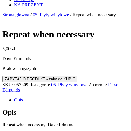
NA PREZENT
Strona główna
/
05. Płyty winylowe
/ Repeat when necessary
Repeat when necessary
5,00
zł
Dave Edmunds
Brak w magazynie
SKU:
057309.
Kategoria:
05. Płyty winylowe
Znacznik:
Dave
Edmunds
Opis
Opis
Repeat when necessary, Dave Edmunds