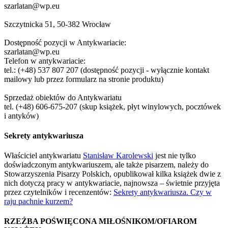
szarlatan@wp.eu
Szczytnicka 51, 50-382 Wrocław
Dostępność pozycji w Antykwariacie:
szarlatan@wp.eu
Telefon w antykwariacie:
tel.: (+48) 537 807 207 (dostępność pozycji - wyłącznie kontakt
mailowy lub przez formularz na stronie produktu)
Sprzedaż obiektów do Antykwariatu
tel. (+48) 606-675-207 (skup książek, płyt winylowych, pocztówek
i antyków)
Sekrety antykwariusza
Właściciel antykwariatu
Stanisław Karolewski
jest nie tylko
doświadczonym antykwariuszem, ale także pisarzem, należy do
Stowarzyszenia Pisarzy Polskich, opublikował kilka książek dwie z
nich dotyczą pracy w antykwariacie, najnowsza – świetnie przyjęta
przez czytelników i recenzentów:
Sekrety antykwariusza. Czy w
raju pachnie kurzem?
RZEŹBA POŚWIĘCONA MIŁOŚNIKOM/OFIAROM