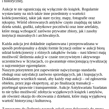
i historycznej.
Aukcje te nie ograniczają się wyłącznie do książek. Regularnie
wystawiamy na nich także inne przedmioty o wartości
kolekcjonerskiej, takie jak stare ryciny, mapy, fotografie oraz
rękopisy. Wśród oferowanych antyków często znajdują się także
dzieła sztuki, grafiki, zabytkowe pocztówki oraz inne artefakty,
które mogą wzbogacić zarówno prywatne zbiory, jak i zasoby
instytucji muzealnych i archiwalnych.
Każda aukcja jest dokładnie zaplanowana i przeprowadzana w
sposób profesjonalny a dzięki formie licytacji online w aukcji biorą
udział kolekcjonerzy z różnych zakątków świata – nasi klienci mają
możliwość śledzenia aukcji w czasie rzeczywistym i aktywnego
uczestnictwa w licytacjach, co gwarantuje emocjonującą rywalizację
o najcenniejsze egzemplarze.
Naszym priorytetem jest zapewnienie najwyższego standardu
obsługi oraz satysfakcji zarówno sprzedających, jak i kupujących.
Dokładamy wszelkich starań, aby każdy etap aukcji – od zgłoszenia
obiektu, przez jego ekspertyzę, aż po finalizację transakcji –
przebiegał sprawnie i transparentnie. Aukcje Antykwariatu Szarlatan
to nie tylko możliwość zdobycia wyjątkowych książek i antyków,
ale również okazja do obcowania z dziełami, które mają wyjątkową
wartość historyczną i kulturową.
Zapraszamy do śledzenia naszych aukcji oraz dołączenia do grona