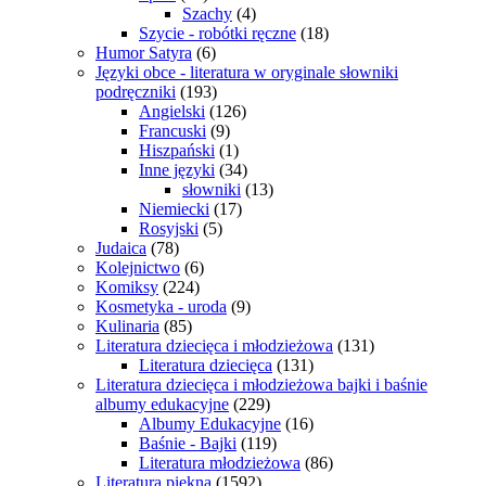
Szachy
(4)
Szycie - robótki ręczne
(18)
Humor Satyra
(6)
Języki obce - literatura w oryginale słowniki
podręczniki
(193)
Angielski
(126)
Francuski
(9)
Hiszpański
(1)
Inne języki
(34)
słowniki
(13)
Niemiecki
(17)
Rosyjski
(5)
Judaica
(78)
Kolejnictwo
(6)
Komiksy
(224)
Kosmetyka - uroda
(9)
Kulinaria
(85)
Literatura dziecięca i młodzieżowa
(131)
Literatura dziecięca
(131)
Literatura dziecięca i młodzieżowa bajki i baśnie
albumy edukacyjne
(229)
Albumy Edukacyjne
(16)
Baśnie - Bajki
(119)
Literatura młodzieżowa
(86)
Literatura piękna
(1592)