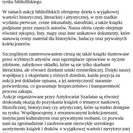
rynku bibliofilskiego.
W ramach aukcji bibliofilskich oferujemy dzieła o wyjątkowej
wartości historycznej, literackiej i artystycznej, w tym rzadkie
wydania pierwsze, cenne inkunabuły, starodruki, a także książki
podpisane przez znanych autorów. Nasza oferta często obejmuje
również rękopisy, listy, mapy oraz inne unikatowe dokumenty, które
stanowią cenny materiał dla historyków, badaczy oraz prywatnych
kolekcjonerów.
Szczególnym zainteresowaniem cieszą się także książki ilustrowane
przez wybitnych artystów oraz egzemplarze oprawione w ręcznie
zdobione, zabytkowe okładki, które są nie tylko skarbami
literackimi, ale również dziełami sztuki rzemieślniczej. Dzięki naszej
współpracy z ekspertami z różnych dziedzin, każda pozycja na
aukcji jest dokładnie opisana, a jej autentyczność starannie
potwierdzona, co gwarantuje bezpieczeństwo i transparentność
procesu zakupu.
Aukcje organizowane przez Antykwariat Szarlatan są również
doskonałą okazją do pozyskania książek o tematyce naukowej,
filozoficznej, historycznej czy artystycznej, które są trudno dostępne
na rynku. Współpracujemy z renomowanymi kolekcjonerami,
instytucjami kulturalnymi oraz prywatnymi osobami, co pozwala
nam na zgromadzenie i zaoferowanie niezwykle szerokiego
asortymentu książek i druków o wyjątkowej wartości merytorycznej