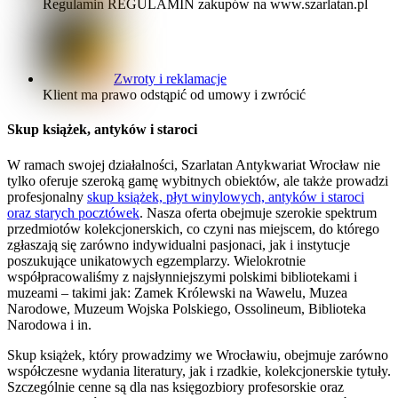
Regulamin REGULAMIN zakupów na www.szarlatan.pl
Zwroty i reklamacje
Klient ma prawo odstąpić od umowy i zwrócić
Skup książek, antyków i staroci
W ramach swojej działalności, Szarlatan Antykwariat Wrocław nie
tylko oferuje szeroką gamę wybitnych obiektów, ale także prowadzi
profesjonalny
skup książek, płyt winylowych, antyków i staroci
oraz starych pocztówek
. Nasza oferta obejmuje szerokie spektrum
przedmiotów kolekcjonerskich, co czyni nas miejscem, do którego
zgłaszają się zarówno indywidualni pasjonaci, jak i instytucje
poszukujące unikatowych egzemplarzy. Wielokrotnie
współpracowaliśmy z najsłynniejszymi polskimi bibliotekami i
muzeami – takimi jak: Zamek Królewski na Wawelu, Muzea
Narodowe, Muzeum Wojska Polskiego, Ossolineum, Biblioteka
Narodowa i in.
Skup książek, który prowadzimy we Wrocławiu, obejmuje zarówno
współczesne wydania literatury, jak i rzadkie, kolekcjonerskie tytuły.
Szczególnie cenne są dla nas księgozbiory profesorskie oraz