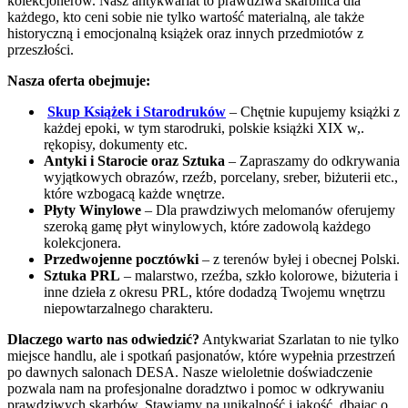
kolekcjonerów. Nasz antykwariat to prawdziwa skarbnica dla
każdego, kto ceni sobie nie tylko wartość materialną, ale także
historyczną i emocjonalną książek oraz innych przedmiotów z
przeszłości.
Nasza oferta obejmuje:
Skup Książek i Starodruków
– Chętnie kupujemy książki z
każdej epoki, w tym starodruki, polskie książki XIX w,.
rękopisy, dokumenty etc.
Antyki i Starocie oraz Sztuka
– Zapraszamy do odkrywania
wyjątkowych obrazów, rzeźb, porcelany, sreber, biżuterii etc.,
które wzbogacą każde wnętrze.
Płyty Winylowe
– Dla prawdziwych melomanów oferujemy
szeroką gamę płyt winylowych, które zadowolą każdego
kolekcjonera.
Przedwojenne pocztówki
– z terenów byłej i obecnej Polski.
Sztuka PRL
– malarstwo, rzeźba, szkło kolorowe, biżuteria i
inne dzieła z okresu PRL, które dodadzą Twojemu wnętrzu
niepowtarzalnego charakteru.
Dlaczego warto nas odwiedzić?
Antykwariat Szarlatan to nie tylko
miejsce handlu, ale i spotkań pasjonatów, które wypełnia przestrzeń
po dawnych salonach DESA. Nasze wieloletnie doświadczenie
pozwala nam na profesjonalne doradztwo i pomoc w odkrywaniu
prawdziwych skarbów. Stawiamy na unikalność i jakość, dbając o