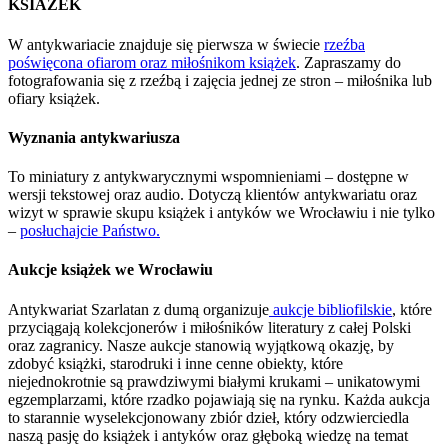
KSIAŻEK
W antykwariacie znajduje się pierwsza w świecie
rzeźba
poświęcona ofiarom oraz miłośnikom książek
. Zapraszamy do
fotografowania się z rzeźbą i zajęcia jednej ze stron – miłośnika lub
ofiary książek.
Wyznania antykwariusza
To miniatury z antykwarycznymi wspomnieniami – dostępne w
wersji tekstowej oraz audio. Dotyczą klientów antykwariatu oraz
wizyt w sprawie skupu książek i antyków we Wrocławiu i nie tylko
–
posłuchajcie Państwo.
Aukcje książek we Wrocławiu
Antykwariat Szarlatan z dumą organizuje
aukcje bibliofilskie
, które
przyciągają kolekcjonerów i miłośników literatury z całej Polski
oraz zagranicy. Nasze aukcje stanowią wyjątkową okazję, by
zdobyć książki, starodruki i inne cenne obiekty, które
niejednokrotnie są prawdziwymi białymi krukami – unikatowymi
egzemplarzami, które rzadko pojawiają się na rynku. Każda aukcja
to starannie wyselekcjonowany zbiór dzieł, który odzwierciedla
naszą pasję do książek i antyków oraz głęboką wiedzę na temat