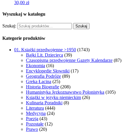
30,00
zł
Wyszukaj w katalogu
Szukaj:
Szukaj
Kategorie produktów
01. Książki przedwojenne >1950
(1743)
Bajki Lit. Dziecięca
(39)
Czasopisma przedwojenne Gazety Kalendarze
(87)
Ekonomia
(16)
Encyklopedie Słowniki
(17)
Geografia Podróże
(89)
Greka Łacina
(25)
Historia Biografie
(208)
Humanistyka Jęzkoznawstwo Polonistyka
(105)
Książki w języku niemieckim
(26)
Kulinaria Poradniki
(8)
Literatura
(444)
Medycyna
(24)
Poezja
(43)
Pozostałe
(12)
Prawo
(20)