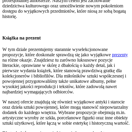
profesjonalnej atmosferze. Naszym celem jest zachowanie
dziedzictwa kulturowego oraz umożliwienie nowym pokoleniom
dostępu do wyjątkowych przedmiotów, które niosą ze sobą bogatą
historię.
Książka na prezent
W tym dziale prezentujemy starannie wyselekcjonowane
propozycje, które doskonale sprawdzą się jako wyjątkowe
prezenty
na różne okazje. Znajdziesz tu zarówno luksusowe pozycje
literackie, oprawiane w skórę z dbałością o każdy detal, jak i
pierwsze wydania książek, które stanowią prawdziwą gratkę dla
kolekcjonerów i bibliofilów. Dla miłośników sztuki współczesnej i
powojennej przygotowaliśmy także unikatowe albumy, pełne
wysokiej jakości reprodukcji i tekstów, które zadowolą nawet
najbardziej wymagających odbiorców.
W naszej ofercie znajdują się również wyjątkowe antyki i starocie
oraz dzieła sztuki powojennej, które mogą stanowić niepowtarzalny
dodatek do każdego wnętrza. Wybrane propozycje obejmują m.in.
artystyczne wyroby ze szkła, porcelanowe figurki oraz inne obiekty
sztuki użytkowej, które łączą w sobie estetykę i historyczną wartość.