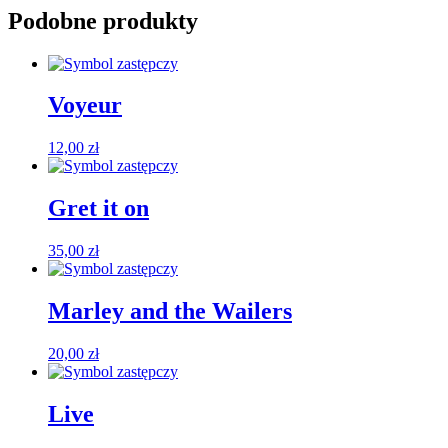
Podobne produkty
Voyeur
12,00
zł
Gret it on
35,00
zł
Marley and the Wailers
20,00
zł
Live