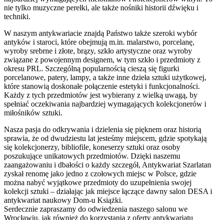
nie tylko muzyczne perełki, ale także nośniki historii dźwięku i
techniki.
W naszym antykwariacie znajdą Państwo także szeroki wybór
antyków i staroci, które obejmują m.in. malarstwo, porcelanę,
wyroby srebrne i złote, brązy, szkło artystyczne oraz wyroby
związane z powojennym designem, w tym szkło i przedmioty z
okresu PRL. Szczególną popularnością cieszą się figurki
porcelanowe, patery, lampy, a także inne dzieła sztuki użytkowej,
które stanowią doskonałe połączenie estetyki i funkcjonalności.
Każdy z tych przedmiotów jest wybierany z wielką uwagą, by
spełniać oczekiwania najbardziej wymagających kolekcjonerów i
miłośników sztuki.
Nasza pasja do odkrywania i dzielenia się pięknem oraz historią
sprawia, że od dwudziestu lat jesteśmy miejscem, gdzie spotykają
się kolekcjonerzy, bibliofile, koneserzy sztuki oraz osoby
poszukujące unikatowych przedmiotów. Dzięki naszemu
zaangażowaniu i dbałości o każdy szczegół, Antykwariat Szarlatan
zyskał renomę jako jedno z czołowych miejsc w Polsce, gdzie
można nabyć wyjątkowe przedmioty do uzupełnienia swojej
kolekcji sztuki – działając jak miejsce łączące dawny salon DESA i
antykwariat naukowy Dom-u Książki.
Serdecznie zapraszamy do odwiedzenia naszego salonu we
Wrocławiu, jak również do korzystania z oferty antykwariatu