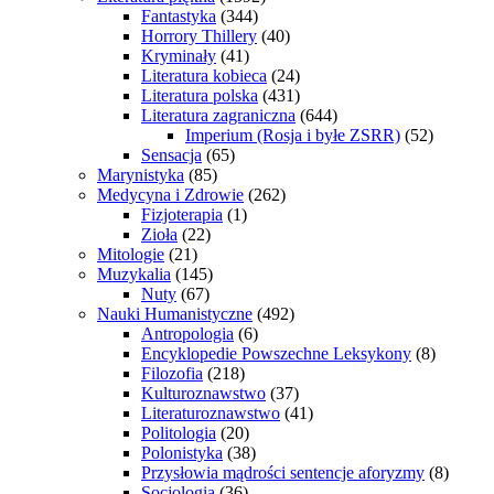
Fantastyka
(344)
Horrory Thillery
(40)
Kryminały
(41)
Literatura kobieca
(24)
Literatura polska
(431)
Literatura zagraniczna
(644)
Imperium (Rosja i byłe ZSRR)
(52)
Sensacja
(65)
Marynistyka
(85)
Medycyna i Zdrowie
(262)
Fizjoterapia
(1)
Zioła
(22)
Mitologie
(21)
Muzykalia
(145)
Nuty
(67)
Nauki Humanistyczne
(492)
Antropologia
(6)
Encyklopedie Powszechne Leksykony
(8)
Filozofia
(218)
Kulturoznawstwo
(37)
Literaturoznawstwo
(41)
Politologia
(20)
Polonistyka
(38)
Przysłowia mądrości sentencje aforyzmy
(8)
Socjologia
(36)