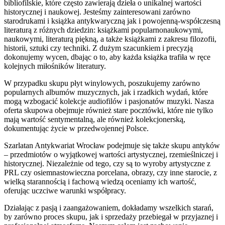
bibliofilskie, które często zawierają dzieła o unikalnej wartości
historycznej i naukowej. Jesteśmy zainteresowani zarówno
starodrukami i książka antykwaryczną jak i powojenną-współczesną
literaturą z różnych dziedzin: książkami popularnonaukowymi,
naukowymi, literaturą piękną, a także książkami z zakresu filozofii,
historii, sztuki czy techniki. Z dużym szacunkiem i precyzją
dokonujemy wycen, dbając o to, aby każda książka trafiła w ręce
kolejnych miłośników literatury.
W przypadku skupu płyt winylowych, poszukujemy zarówno
popularnych albumów muzycznych, jak i rzadkich wydań, które
mogą wzbogacić kolekcje audiofilów i pasjonatów muzyki. Nasza
oferta skupowa obejmuje również stare pocztówki, które nie tylko
mają wartość sentymentalną, ale również kolekcjonerską,
dokumentując życie w przedwojennej Polsce.
Szarlatan Antykwariat Wrocław podejmuje się także skupu antyków
– przedmiotów o wyjątkowej wartości artystycznej, rzemieślniczej i
historycznej. Niezależnie od tego, czy są to wyroby artystyczne z
PRL czy osiemnastowieczna porcelana, obrazy, czy inne starocie, z
wielką starannością i fachową wiedzą oceniamy ich wartość,
oferując uczciwe warunki współpracy.
Działając z pasją i zaangażowaniem, dokładamy wszelkich starań,
by zarówno proces skupu, jak i sprzedaży przebiegał w przyjaznej i