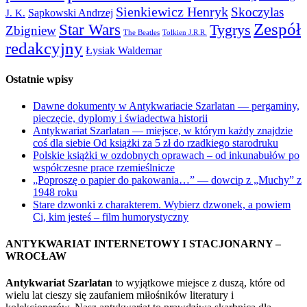
Sienkiewicz Henryk
Skoczylas
Sapkowski Andrzej
J. K.
Zespół
Star Wars
Tygrys
Zbigniew
The Beatles
Tolkien J.R.R.
redakcyjny
Łysiak Waldemar
Ostatnie wpisy
Dawne dokumenty w Antykwariacie Szarlatan — pergaminy,
pieczęcie, dyplomy i świadectwa historii
Antykwariat Szarlatan — miejsce, w którym każdy znajdzie
coś dla siebie Od książki za 5 zł do rzadkiego starodruku
Polskie książki w ozdobnych oprawach – od inkunabułów po
współczesne prace rzemieślnicze
„Poproszę o papier do pakowania…” — dowcip z „Muchy” z
1948 roku
Stare dzwonki z charakterem. Wybierz dzwonek, a powiem
Ci, kim jesteś – film humorystyczny
ANTYKWARIAT INTERNETOWY I STACJONARNY –
WROCŁAW
Antykwariat Szarlatan
to wyjątkowe miejsce z duszą, które od
wielu lat cieszy się zaufaniem miłośników literatury i