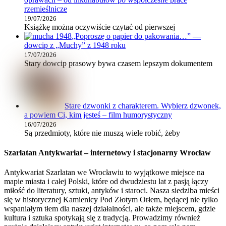
rzemieślnicze
19/07/2026
Książkę można oczywiście czytać od pierwszej
„Poproszę o papier do pakowania…” —
dowcip z „Muchy” z 1948 roku
17/07/2026
Stary dowcip prasowy bywa czasem lepszym dokumentem
Stare dzwonki z charakterem. Wybierz dzwonek,
a powiem Ci, kim jesteś – film humorystyczny
16/07/2026
Są przedmioty, które nie muszą wiele robić, żeby
Szarlatan Antykwariat – internetowy i stacjonarny Wrocław
Antykwariat Szarlatan we Wrocławiu to wyjątkowe miejsce na
mapie miasta i całej Polski, które od dwudziestu lat z pasją łączy
miłość do literatury, sztuki, antyków i staroci. Nasza siedziba mieści
się w historycznej Kamienicy Pod Złotym Orłem, będącej nie tylko
wspaniałym tłem dla naszej działalności, ale także miejscem, gdzie
kultura i sztuka spotykają się z tradycją. Prowadzimy również