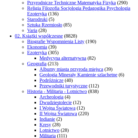
Przyrodnicze Techniczne Matematyka Fizyka
(290)
Religia Filozofia Socjologia Pedagogika Psychologia
Ezoteryka
(136)
Starodruki
(5)
Sztuka Rzemiosło
(85)
Varia
(28)
02. Książki współczesne
(8828)
Biografie Wspomnienia Listy
(190)
Ekonomia
(39)
Ezoteryka
(305)
Medycyna alternatywna
(82)
Geografia
(213)
Albumy miasta przyroda miejsca
(39)
Geologia Minerały Kamienie szlachetne
(6)
Podróżnicze
(40)
Przewodniki turystyczne
(112)
Historia - Militaria - Lotnictwo
(838)
Archeologia
(4)
Dwudziestolecie
(12)
I Wojna Światowa
(12)
II Wojna Światowa
(220)
Indianie
(2)
Kresy
(28)
Lotnictwo
(28)
Militaria
(111)