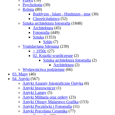
Prawo
(59)
Psychologia
(39)
Religia
(89)
Buddyzm - Islam - Hinduizm - inne
(30)
Chrześcijaństwo
(52)
Sztuka architektura fotografia
(1848)
Architektura
(45)
Fotografia
(449)
Sztuka
(1353)
Szkło
(7)
Vratislaviana Silesiana
(239)
< 1950r.
(27)
02. Książki współczesne
(2)
Sztuka architektura fotografia
(2)
Architektura
(2)
Wydawnictwa podziemne
(66)
03. Mapy
(40)
04. Antyki
(567)
Antyki Aparaty fotograficzne Optyka
(6)
Antyki brązownicze
(1)
Antyki Lampy
(5)
Antyki Militaria oraz ordery
(23)
Antyki Obrazy Malarstwo Grafika
(153)
Antyki Pocztówki i Fotografia
(11)
Antyki Porcelana Ceramika
(77)