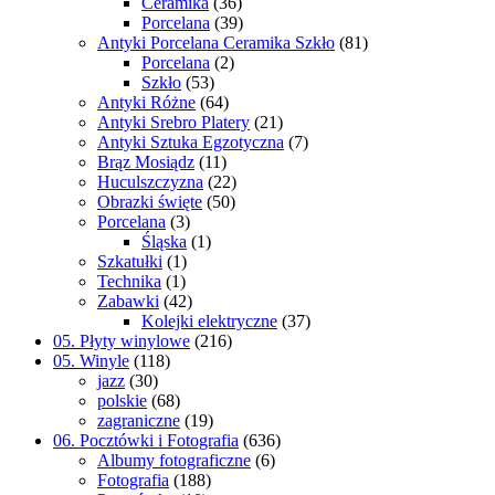
Ceramika
(36)
Porcelana
(39)
Antyki Porcelana Ceramika Szkło
(81)
Porcelana
(2)
Szkło
(53)
Antyki Różne
(64)
Antyki Srebro Platery
(21)
Antyki Sztuka Egzotyczna
(7)
Brąz Mosiądz
(11)
Huculszczyzna
(22)
Obrazki święte
(50)
Porcelana
(3)
Śląska
(1)
Szkatułki
(1)
Technika
(1)
Zabawki
(42)
Kolejki elektryczne
(37)
05. Płyty winylowe
(216)
05. Winyle
(118)
jazz
(30)
polskie
(68)
zagraniczne
(19)
06. Pocztówki i Fotografia
(636)
Albumy fotograficzne
(6)
Fotografia
(188)