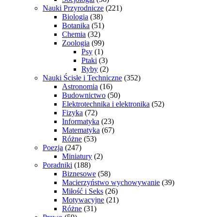
Nauki Przyrodnicze
(221)
Biologia
(38)
Botanika
(51)
Chemia
(32)
Zoologia
(99)
Psy
(1)
Ptaki
(3)
Ryby
(2)
Nauki Ścisłe i Techniczne
(352)
Astronomia
(16)
Budownictwo
(50)
Elektrotechnika i elektronika
(52)
Fizyka
(72)
Informatyka
(23)
Matematyka
(67)
Różne
(53)
Poezja
(247)
Miniatury
(2)
Poradniki
(188)
Biznesowe
(58)
Macierzyństwo wychowywanie
(39)
Miłość i Seks
(26)
Motywacyjne
(21)
Różne
(31)