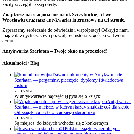
każdy szczegół naszej oferty.
Znajdziesz nas stacjonarnie na ul. Szczytnickiej 51 we
Wrocławiu oraz nasz antykwariat internetowy na tej stronie.
Zapraszamy serdecznie do odwiedzin i współpracy! Odkryj z nami
magię dawnych czasów i pozwól, by historia zagościła w Twoim
domu.
Antykwariat Szarlatan – Twoje okno na przeszłość!
Aktualności / Blog
Dawne dokumenty w Antykwariacie
Szarlatan — pergaminy, pieczęcie, dyplomy i świadectwa
historii
23/07/2026
W antykwariacie najczęściej pyta się o książki i
Antykwariat
Szarlatan — miejsce, w którym każdy znajdzie coś dla siebie
Od książki za 5 zł do rzadkiego starodruku
21/07/2026
Są miejsca, do których wchodzi się z konkretnym
Polskie książki w ozdobnych
oprawach – od inkunabułów po współczesne prace