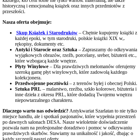
każdego, kto ceni sobie nie tylko wartość materialną, ale także
historyczną i emocjonalną książek oraz innych przedmiotów z
przeszłości.
Nasza oferta obejmuje:
Skup Książek i Starodruków
– Chętnie kupujemy książki z
każdej epoki, w tym starodruki, polskie książki XIX w,.
rękopisy, dokumenty etc.
Antyki i Starocie oraz Sztuka
– Zapraszamy do odkrywania
wyjątkowych obrazów, rzeźb, porcelany, sreber, biżuterii etc.,
które wzbogacą każde wnętrze.
Płyty Winylowe
– Dla prawdziwych melomanów oferujemy
szeroką gamę płyt winylowych, które zadowolą każdego
kolekcjonera.
Przedwojenne pocztówki
– z terenów byłej i obecnej Polski.
Sztuka PRL
– malarstwo, rzeźba, szkło kolorowe, biżuteria i
inne dzieła z okresu PRL, które dodadzą Twojemu wnętrzu
niepowtarzalnego charakteru.
Dlaczego warto nas odwiedzić?
Antykwariat Szarlatan to nie tylko
miejsce handlu, ale i spotkań pasjonatów, które wypełnia przestrzeń
po dawnych salonach DESA. Nasze wieloletnie doświadczenie
pozwala nam na profesjonalne doradztwo i pomoc w odkrywaniu
prawdziwych skarbów. Stawiamy na unikalność i jakość, dbając o
każdy szczegół naszej oferty.