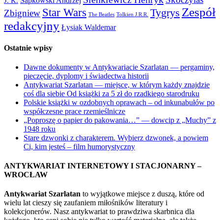
Sapkowski Andrzej
J. K.
Zespół
Star Wars
Tygrys
Zbigniew
The Beatles
Tolkien J.R.R.
redakcyjny
Łysiak Waldemar
Ostatnie wpisy
Dawne dokumenty w Antykwariacie Szarlatan — pergaminy,
pieczęcie, dyplomy i świadectwa historii
Antykwariat Szarlatan — miejsce, w którym każdy znajdzie
coś dla siebie Od książki za 5 zł do rzadkiego starodruku
Polskie książki w ozdobnych oprawach – od inkunabułów po
współczesne prace rzemieślnicze
„Poproszę o papier do pakowania…” — dowcip z „Muchy” z
1948 roku
Stare dzwonki z charakterem. Wybierz dzwonek, a powiem
Ci, kim jesteś – film humorystyczny
ANTYKWARIAT INTERNETOWY I STACJONARNY –
WROCŁAW
Antykwariat Szarlatan
to wyjątkowe miejsce z duszą, które od
wielu lat cieszy się zaufaniem miłośników literatury i
kolekcjonerów. Nasz antykwariat to prawdziwa skarbnica dla