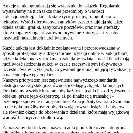
Aukcje te nie ograniczają się wyłącznie do książek. Regularnie
wystawiamy na nich także inne przedmioty o wartości
kolekcjonerskiej, takie jak stare ryciny, mapy, fotografie oraz
rękopisy. Wśród oferowanych antyków często znajdują się także
dzieła sztuki, grafiki, zabytkowe pocztówki oraz inne artefakty,
które mogą wzbogacić zarówno prywatne zbiory, jak i zasoby
instytucji muzealnych i archiwalnych.
Każda aukcja jest dokładnie zaplanowana i przeprowadzana w
sposób profesjonalny a dzięki formie licytacji online w aukcji biorą
udział kolekcjonerzy z różnych zakątków świata – nasi klienci mają
możliwość śledzenia aukcji w czasie rzeczywistym i aktywnego
uczestnictwa w licytacjach, co gwarantuje emocjonującą rywalizację
o najcenniejsze egzemplarze.
Naszym priorytetem jest zapewnienie najwyższego standardu
obsługi oraz satysfakcji zarówno sprzedających, jak i kupujących.
Dokładamy wszelkich starań, aby każdy etap aukcji – od zgłoszenia
obiektu, przez jego ekspertyzę, aż po finalizację transakcji –
przebiegał sprawnie i transparentnie. Aukcje Antykwariatu Szarlatan
to nie tylko możliwość zdobycia wyjątkowych książek i antyków,
ale również okazja do obcowania z dziełami, które mają wyjątkową
wartość historyczną i kulturową.
Zapraszamy do śledzenia naszych aukcji oraz dołączenia do grona
bibliofilów, którzy regularnie uczestniczą w tych prestiżowych