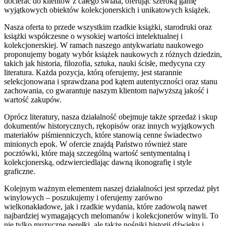
docierać do klientów z całego świata, oferując szeroką gamę
wyjątkowych obiektów kolekcjonerskich i unikatowych książek.
Nasza oferta to przede wszystkim rzadkie książki, starodruki oraz
książki współczesne o wysokiej wartości intelektualnej i
kolekcjonerskiej. W ramach naszego antykwariatu naukowego
proponujemy bogaty wybór książek naukowych z różnych dziedzin,
takich jak historia, filozofia, sztuka, nauki ścisłe, medycyna czy
literatura. Każda pozycja, którą oferujemy, jest starannie
selekcjonowana i sprawdzana pod kątem autentyczności oraz stanu
zachowania, co gwarantuje naszym klientom najwyższą jakość i
wartość zakupów.
Oprócz literatury, nasza działalność obejmuje także sprzedaż i skup
dokumentów historycznych, rękopisów oraz innych wyjątkowych
materiałów piśmienniczych, które stanowią cenne świadectwo
minionych epok. W ofercie znajdą Państwo również stare
pocztówki, które mają szczególną wartość sentymentalną i
kolekcjonerską, odzwierciedlając dawną ikonografię i style
graficzne.
Kolejnym ważnym elementem naszej działalności jest sprzedaż płyt
winylowych – poszukujemy i oferujemy zarówno
wielkonakładowe, jak i rzadkie wydania, które zadowolą nawet
najbardziej wymagających melomanów i kolekcjonerów winyli. To
nie tylko muzyczne perełki, ale także nośniki historii dźwięku i