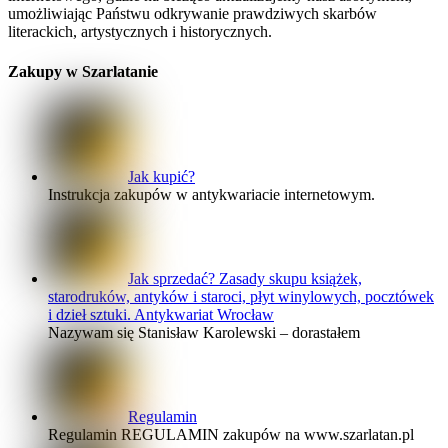
umożliwiając Państwu odkrywanie prawdziwych skarbów
literackich, artystycznych i historycznych.
Zakupy w Szarlatanie
Jak kupić?
Instrukcja zakupów w antykwariacie internetowym.
Jak sprzedać? Zasady skupu książek,
starodruków, antyków i staroci, płyt winylowych, pocztówek
i dzieł sztuki. Antykwariat Wrocław
Nazywam się Stanisław Karolewski – dorastałem
Regulamin
Regulamin REGULAMIN zakupów na www.szarlatan.pl