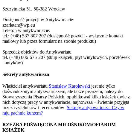
Szczytnicka 51, 50-382 Wrocław
Dostępność pozycji w Antykwariacie:
szarlatan@wp.eu
Telefon w antykwariacie:
tel.: (+48) 537 807 207 (dostępność pozycji - wyłącznie kontakt
mailowy lub przez formularz na stronie produktu)
Sprzedaż obiektów do Antykwariatu
tel. (+48) 606-675-207 (skup książek, płyt winylowych, pocztówek
i antyków)
Sekrety antykwariusza
Właściciel antykwariatu
Stanisław Karolewski
jest nie tylko
doświadczonym antykwariuszem, ale także pisarzem, należy do
Stowarzyszenia Pisarzy Polskich, opublikował kilka książek dwie z
nich dotyczą pracy w antykwariacie, najnowsza – świetnie przyjęta
przez czytelników i recenzentów:
Sekrety antykwariusza. Czy w
raju pachnie kurzem?
RZEŹBA POŚWIĘCONA MIŁOŚNIKOM/OFIAROM
KSIAŻEK