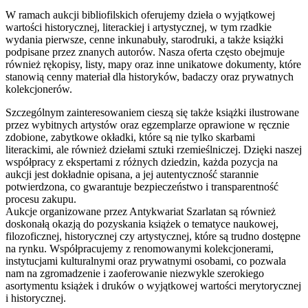
W ramach aukcji bibliofilskich oferujemy dzieła o wyjątkowej
wartości historycznej, literackiej i artystycznej, w tym rzadkie
wydania pierwsze, cenne inkunabuły, starodruki, a także książki
podpisane przez znanych autorów. Nasza oferta często obejmuje
również rękopisy, listy, mapy oraz inne unikatowe dokumenty, które
stanowią cenny materiał dla historyków, badaczy oraz prywatnych
kolekcjonerów.
Szczególnym zainteresowaniem cieszą się także książki ilustrowane
przez wybitnych artystów oraz egzemplarze oprawione w ręcznie
zdobione, zabytkowe okładki, które są nie tylko skarbami
literackimi, ale również dziełami sztuki rzemieślniczej. Dzięki naszej
współpracy z ekspertami z różnych dziedzin, każda pozycja na
aukcji jest dokładnie opisana, a jej autentyczność starannie
potwierdzona, co gwarantuje bezpieczeństwo i transparentność
procesu zakupu.
Aukcje organizowane przez Antykwariat Szarlatan są również
doskonałą okazją do pozyskania książek o tematyce naukowej,
filozoficznej, historycznej czy artystycznej, które są trudno dostępne
na rynku. Współpracujemy z renomowanymi kolekcjonerami,
instytucjami kulturalnymi oraz prywatnymi osobami, co pozwala
nam na zgromadzenie i zaoferowanie niezwykle szerokiego
asortymentu książek i druków o wyjątkowej wartości merytorycznej
i historycznej.