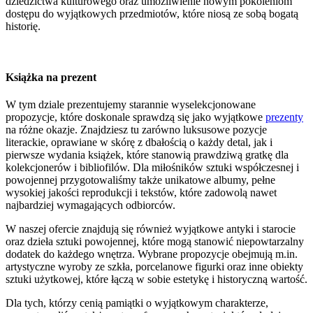
dziedzictwa kulturowego oraz umożliwienie nowym pokoleniom
dostępu do wyjątkowych przedmiotów, które niosą ze sobą bogatą
historię.
Książka na prezent
W tym dziale prezentujemy starannie wyselekcjonowane
propozycje, które doskonale sprawdzą się jako wyjątkowe
prezenty
na różne okazje. Znajdziesz tu zarówno luksusowe pozycje
literackie, oprawiane w skórę z dbałością o każdy detal, jak i
pierwsze wydania książek, które stanowią prawdziwą gratkę dla
kolekcjonerów i bibliofilów. Dla miłośników sztuki współczesnej i
powojennej przygotowaliśmy także unikatowe albumy, pełne
wysokiej jakości reprodukcji i tekstów, które zadowolą nawet
najbardziej wymagających odbiorców.
W naszej ofercie znajdują się również wyjątkowe antyki i starocie
oraz dzieła sztuki powojennej, które mogą stanowić niepowtarzalny
dodatek do każdego wnętrza. Wybrane propozycje obejmują m.in.
artystyczne wyroby ze szkła, porcelanowe figurki oraz inne obiekty
sztuki użytkowej, które łączą w sobie estetykę i historyczną wartość.
Dla tych, którzy cenią pamiątki o wyjątkowym charakterze,