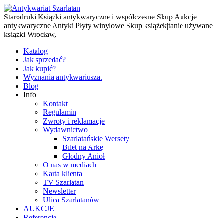
Starodruki Książki antykwaryczne i współczesne Skup Aukcje
antykwaryczne Antyki Płyty winylowe Skup książek|tanie używane
książki Wrocław,
Katalog
Jak sprzedać?
Jak kupić?
Wyznania antykwariusza.
Blog
Info
Kontakt
Regulamin
Zwroty i reklamacje
Wydawnictwo
Szarlatańskie Wersety
Bilet na Arkę
Głodny Anioł
O nas w mediach
Karta klienta
TV Szarlatan
Newsletter
Ulica Szarlatanów
AUKCJE
Referencje