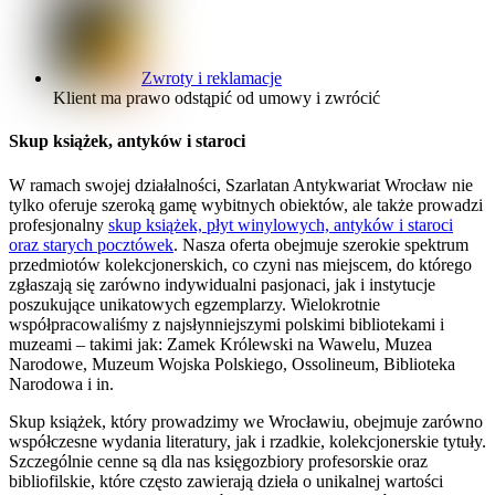
Zwroty i reklamacje
Klient ma prawo odstąpić od umowy i zwrócić
Skup książek, antyków i staroci
W ramach swojej działalności, Szarlatan Antykwariat Wrocław nie
tylko oferuje szeroką gamę wybitnych obiektów, ale także prowadzi
profesjonalny
skup książek, płyt winylowych, antyków i staroci
oraz starych pocztówek
. Nasza oferta obejmuje szerokie spektrum
przedmiotów kolekcjonerskich, co czyni nas miejscem, do którego
zgłaszają się zarówno indywidualni pasjonaci, jak i instytucje
poszukujące unikatowych egzemplarzy. Wielokrotnie
współpracowaliśmy z najsłynniejszymi polskimi bibliotekami i
muzeami – takimi jak: Zamek Królewski na Wawelu, Muzea
Narodowe, Muzeum Wojska Polskiego, Ossolineum, Biblioteka
Narodowa i in.
Skup książek, który prowadzimy we Wrocławiu, obejmuje zarówno
współczesne wydania literatury, jak i rzadkie, kolekcjonerskie tytuły.
Szczególnie cenne są dla nas księgozbiory profesorskie oraz
bibliofilskie, które często zawierają dzieła o unikalnej wartości