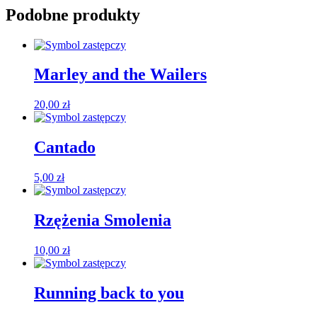
Podobne produkty
Marley and the Wailers
20,00
zł
Cantado
5,00
zł
Rzężenia Smolenia
10,00
zł
Running back to you