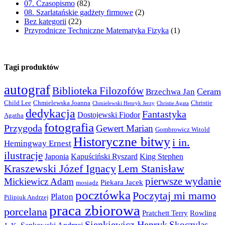
07. Czasopismo
(82)
08. Szarlatańskie gadżety firmowe
(2)
Bez kategorii
(22)
Przyrodnicze Techniczne Matematyka Fizyka
(1)
Tagi produktów
autograf
Biblioteka Filozofów
Ceram
Brzechwa Jan
Child Lee
Chmielewska Joanna
Christie
Chmielewski Henryk Jerzy
Christie Agata
dedykacja
Fantastyka
Dostojewski Fiodor
Agatha
fotografia
Przygoda
Gewert Marian
Gombrowicz Witold
Historyczne bitwy
i in.
Hemingway Ernest
ilustracje
Japonia
Kapuściński Ryszard
King Stephen
Kraszewski Józef Ignacy
Lem Stanisław
pierwsze wydanie
Mickiewicz Adam
Piekara Jacek
mosiądz
pocztówka
Poczytaj mi mamo
Platon
Pilipiuk Andrzej
praca zbiorowa
porcelana
Pratchett Terry
Rowling
Sienkiewicz Henryk
Skoczylas