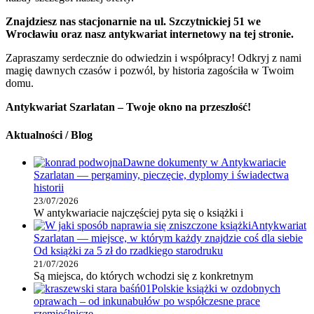
Znajdziesz nas stacjonarnie na ul. Szczytnickiej 51 we
Wrocławiu oraz nasz antykwariat internetowy na tej stronie.
Zapraszamy serdecznie do odwiedzin i współpracy! Odkryj z nami
magię dawnych czasów i pozwól, by historia zagościła w Twoim
domu.
Antykwariat Szarlatan – Twoje okno na przeszłość!
Aktualności / Blog
Dawne dokumenty w Antykwariacie
Szarlatan — pergaminy, pieczęcie, dyplomy i świadectwa
historii
23/07/2026
W antykwariacie najczęściej pyta się o książki i
Antykwariat
Szarlatan — miejsce, w którym każdy znajdzie coś dla siebie
Od książki za 5 zł do rzadkiego starodruku
21/07/2026
Są miejsca, do których wchodzi się z konkretnym
Polskie książki w ozdobnych
oprawach – od inkunabułów po współczesne prace
rzemieślnicze