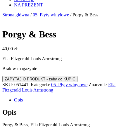
NA PREZENT
Strona główna
/
05. Płyty winylowe
/ Porgy & Bess
Porgy & Bess
40,00
zł
Ella Fitzgerald Louis Armstrong
Brak w magazynie
SKU:
051441.
Kategoria:
05. Płyty winylowe
Znacznik:
Ella
Fitzgerald Louis Armstrong
Opis
Opis
Porgy & Bess, Ella Fitzgerald Louis Armstrong