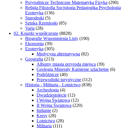
Przyrodnicze Techniczne Matematyka Fizyka
(290)
Religia Filozofia Socjologia Pedagogika Psychologia
Ezoteryka
(136)
Starodruki
(5)
Sztuka Rzemiosło
(85)
Varia
(28)
02. Książki współczesne
(8828)
Biografie Wspomnienia Listy
(190)
Ekonomia
(39)
Ezoteryka
(305)
Medycyna alternatywna
(82)
Geografia
(213)
Albumy miasta przyroda miejsca
(39)
Geologia Minerały Kamienie szlachetne
(6)
Podróżnicze
(40)
Przewodniki turystyczne
(112)
Historia - Militaria - Lotnictwo
(838)
Archeologia
(4)
Dwudziestolecie
(12)
I Wojna Światowa
(12)
II Wojna Światowa
(220)
Indianie
(2)
Kresy
(28)
Lotnictwo
(28)
Militaria
(111)