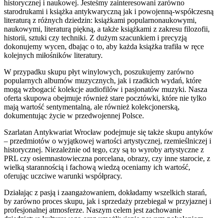
historycznej i naukowej. Jesteśmy zainteresowani zarówno
starodrukami i książka antykwaryczną jak i powojenną-współczesną
literaturą z różnych dziedzin: książkami popularnonaukowymi,
naukowymi, literaturą piękną, a także książkami z zakresu filozofii,
historii, sztuki czy techniki. Z dużym szacunkiem i precyzją
dokonujemy wycen, dbając o to, aby każda książka trafiła w ręce
kolejnych miłośników literatury.
W przypadku skupu płyt winylowych, poszukujemy zarówno
popularnych albumów muzycznych, jak i rzadkich wydań, które
mogą wzbogacić kolekcje audiofilów i pasjonatów muzyki. Nasza
oferta skupowa obejmuje również stare pocztówki, które nie tylko
mają wartość sentymentalną, ale również kolekcjonerską,
dokumentując życie w przedwojennej Polsce.
Szarlatan Antykwariat Wrocław podejmuje się także skupu antyków
– przedmiotów o wyjątkowej wartości artystycznej, rzemieślniczej i
historycznej. Niezależnie od tego, czy są to wyroby artystyczne z
PRL czy osiemnastowieczna porcelana, obrazy, czy inne starocie, z
wielką starannością i fachową wiedzą oceniamy ich wartość,
oferując uczciwe warunki współpracy.
Działając z pasją i zaangażowaniem, dokładamy wszelkich starań,
by zarówno proces skupu, jak i sprzedaży przebiegał w przyjaznej i
profesjonalnej atmosferze. Naszym celem jest zachowanie