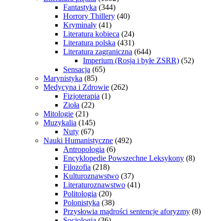
Fantastyka
(344)
Horrory Thillery
(40)
Kryminały
(41)
Literatura kobieca
(24)
Literatura polska
(431)
Literatura zagraniczna
(644)
Imperium (Rosja i byłe ZSRR)
(52)
Sensacja
(65)
Marynistyka
(85)
Medycyna i Zdrowie
(262)
Fizjoterapia
(1)
Zioła
(22)
Mitologie
(21)
Muzykalia
(145)
Nuty
(67)
Nauki Humanistyczne
(492)
Antropologia
(6)
Encyklopedie Powszechne Leksykony
(8)
Filozofia
(218)
Kulturoznawstwo
(37)
Literaturoznawstwo
(41)
Politologia
(20)
Polonistyka
(38)
Przysłowia mądrości sentencje aforyzmy
(8)
Socjologia
(36)