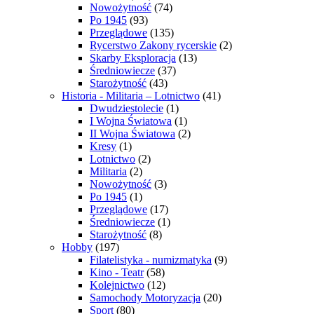
Nowożytność
(74)
Po 1945
(93)
Przeglądowe
(135)
Rycerstwo Zakony rycerskie
(2)
Skarby Eksploracja
(13)
Średniowiecze
(37)
Starożytność
(43)
Historia - Militaria – Lotnictwo
(41)
Dwudziestolecie
(1)
I Wojna Światowa
(1)
II Wojna Światowa
(2)
Kresy
(1)
Lotnictwo
(2)
Militaria
(2)
Nowożytność
(3)
Po 1945
(1)
Przeglądowe
(17)
Średniowiecze
(1)
Starożytność
(8)
Hobby
(197)
Filatelistyka - numizmatyka
(9)
Kino - Teatr
(58)
Kolejnictwo
(12)
Samochody Motoryzacja
(20)
Sport
(80)