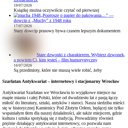
19/07/2026
Książkę można oczywiście czytać od pierwszej
„Poproszę o papier do pakowania…” —
dowcip z „Muchy” z 1948 roku
17/07/2026
Stary dowcip prasowy bywa czasem lepszym dokumentem
Stare dzwonki z charakterem. Wybierz dzwonek,
a powiem Ci, kim jesteś – film humorystyczny
16/07/2026
Są przedmioty, które nie muszą wiele robić, żeby
Szarlatan Antykwariat – internetowy i stacjonarny Wrocław
Antykwariat Szarlatan we Wrocławiu to wyjątkowe miejsce na
mapie miasta i całej Polski, które od dwudziestu lat z pasją łączy
miłość do literatury, sztuki, antyków i staroci. Nasza siedziba mieści
się w historycznej Kamienicy Pod Złotym Orłem, będącej nie tylko
wspaniałym tłem dla naszej działalności, ale także miejscem, gdzie
kultura i sztuka spotykają się z tradycją. Prowadzimy również
prężnie działający antykwariat internetowy, co pozwala nam