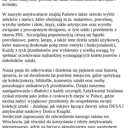
techniki.
W naszym antykwariacie znajdą Państwo także szeroki wybór
antyków i staroci, które obejmują m.in. malarstwo, porcelanę,
wyroby srebrne i złote, brązy, szkło artystyczne oraz wyroby
związane z powojennym designem, w tym szkło i przedmioty z
okresu PRL. Szczególną popularnością cieszą się figurki
porcelanowe, patery, lampy, a także inne dzieła sztuki użytkowej,
które stanowią doskonałe połączenie estetyki i funkcjonalności.
Każdy z tych przedmiotów jest wybierany z wielką uwagą, by
spełniać oczekiwania najbardziej wymagających kolekcjonerów i
miłośników sztuki.
Nasza pasja do odkrywania i dzielenia się pięknem oraz historią
sprawia, że od dwudziestu lat jesteśmy miejscem, gdzie spotykają
się kolekcjonerzy, bibliofile, koneserzy sztuki oraz osoby
poszukujące unikatowych przedmiotów. Dzięki naszemu
zaangażowaniu i dbałości o każdy szczegół, Antykwariat Szarlatan
zyskał renomę jako jedno z czołowych miejsc w Polsce, gdzie
można nabyć wyjątkowe przedmioty do uzupełnienia swojej
kolekcji sztuki – działając jak miejsce łączące dawny salon DESA i
antykwariat naukowy Dom-u Książki.
Serdecznie zapraszamy do odwiedzenia naszego salonu we
Wrocławiu, jak również do korzystania z oferty antykwariatu
internetowego, gdzie na bieżąco aktualizujemy nasz asortyment,