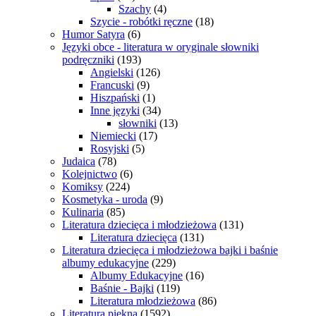
Szachy
(4)
Szycie - robótki ręczne
(18)
Humor Satyra
(6)
Języki obce - literatura w oryginale słowniki
podręczniki
(193)
Angielski
(126)
Francuski
(9)
Hiszpański
(1)
Inne języki
(34)
słowniki
(13)
Niemiecki
(17)
Rosyjski
(5)
Judaica
(78)
Kolejnictwo
(6)
Komiksy
(224)
Kosmetyka - uroda
(9)
Kulinaria
(85)
Literatura dziecięca i młodzieżowa
(131)
Literatura dziecięca
(131)
Literatura dziecięca i młodzieżowa bajki i baśnie
albumy edukacyjne
(229)
Albumy Edukacyjne
(16)
Baśnie - Bajki
(119)
Literatura młodzieżowa
(86)
Literatura piękna
(1592)