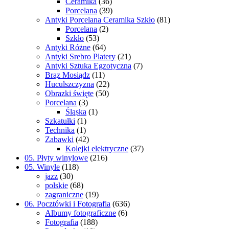
Ceramika
(36)
Porcelana
(39)
Antyki Porcelana Ceramika Szkło
(81)
Porcelana
(2)
Szkło
(53)
Antyki Różne
(64)
Antyki Srebro Platery
(21)
Antyki Sztuka Egzotyczna
(7)
Brąz Mosiądz
(11)
Huculszczyzna
(22)
Obrazki święte
(50)
Porcelana
(3)
Śląska
(1)
Szkatułki
(1)
Technika
(1)
Zabawki
(42)
Kolejki elektryczne
(37)
05. Płyty winylowe
(216)
05. Winyle
(118)
jazz
(30)
polskie
(68)
zagraniczne
(19)
06. Pocztówki i Fotografia
(636)
Albumy fotograficzne
(6)
Fotografia
(188)