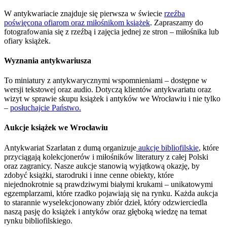
W antykwariacie znajduje się pierwsza w świecie
rzeźba
poświęcona ofiarom oraz miłośnikom książek
. Zapraszamy do
fotografowania się z rzeźbą i zajęcia jednej ze stron – miłośnika lub
ofiary książek.
Wyznania antykwariusza
To miniatury z antykwarycznymi wspomnieniami – dostępne w
wersji tekstowej oraz audio. Dotyczą klientów antykwariatu oraz
wizyt w sprawie skupu książek i antyków we Wrocławiu i nie tylko
–
posłuchajcie Państwo.
Aukcje książek we Wrocławiu
Antykwariat Szarlatan z dumą organizuje
aukcje bibliofilskie
, które
przyciągają kolekcjonerów i miłośników literatury z całej Polski
oraz zagranicy. Nasze aukcje stanowią wyjątkową okazję, by
zdobyć książki, starodruki i inne cenne obiekty, które
niejednokrotnie są prawdziwymi białymi krukami – unikatowymi
egzemplarzami, które rzadko pojawiają się na rynku. Każda aukcja
to starannie wyselekcjonowany zbiór dzieł, który odzwierciedla
naszą pasję do książek i antyków oraz głęboką wiedzę na temat
rynku bibliofilskiego.