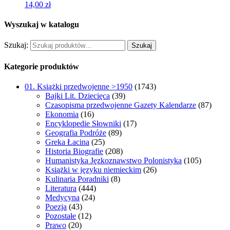
14,00
zł
Wyszukaj w katalogu
Szukaj:
Szukaj
Kategorie produktów
01. Książki przedwojenne >1950
(1743)
Bajki Lit. Dziecięca
(39)
Czasopisma przedwojenne Gazety Kalendarze
(87)
Ekonomia
(16)
Encyklopedie Słowniki
(17)
Geografia Podróże
(89)
Greka Łacina
(25)
Historia Biografie
(208)
Humanistyka Jęzkoznawstwo Polonistyka
(105)
Książki w języku niemieckim
(26)
Kulinaria Poradniki
(8)
Literatura
(444)
Medycyna
(24)
Poezja
(43)
Pozostałe
(12)
Prawo
(20)