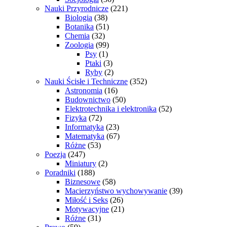
Nauki Przyrodnicze
(221)
Biologia
(38)
Botanika
(51)
Chemia
(32)
Zoologia
(99)
Psy
(1)
Ptaki
(3)
Ryby
(2)
Nauki Ścisłe i Techniczne
(352)
Astronomia
(16)
Budownictwo
(50)
Elektrotechnika i elektronika
(52)
Fizyka
(72)
Informatyka
(23)
Matematyka
(67)
Różne
(53)
Poezja
(247)
Miniatury
(2)
Poradniki
(188)
Biznesowe
(58)
Macierzyństwo wychowywanie
(39)
Miłość i Seks
(26)
Motywacyjne
(21)
Różne
(31)