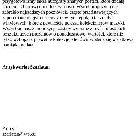
przygotowaliśmy także autografy znanych postaci, które dodają
każdemu zbiorowi unikalnej wartości. Wśród propozycji nie
zabrakło najrzadszych pocztówek, często przedstawiających
zapomniane miejsca i sceny z dawnych epok, a także płyt
winylowych, które z pewnością ucieszą kolekcjonerów muzyki.
Wszystkie nasze propozycje zostały wybrane z myślą o osobach
poszukujących prezentów o ponadczasowej wartości, które nie
tylko wzbogacą prywatne kolekcje, ale również staną się wyjątkową
pamiątką na lata.
Antykwariat Szarlatan
Adres:
szarlatan@wp.eu