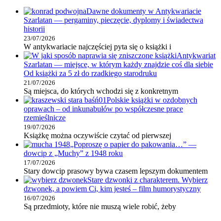
Dawne dokumenty w Antykwariacie
Szarlatan — pergaminy, pieczęcie, dyplomy i świadectwa
historii
23/07/2026
W antykwariacie najczęściej pyta się o książki i
Antykwariat
Szarlatan — miejsce, w którym każdy znajdzie coś dla siebie
Od książki za 5 zł do rzadkiego starodruku
21/07/2026
Są miejsca, do których wchodzi się z konkretnym
Polskie książki w ozdobnych
oprawach – od inkunabułów po współczesne prace
rzemieślnicze
19/07/2026
Książkę można oczywiście czytać od pierwszej
„Poproszę o papier do pakowania…” —
dowcip z „Muchy” z 1948 roku
17/07/2026
Stary dowcip prasowy bywa czasem lepszym dokumentem
Stare dzwonki z charakterem. Wybierz
dzwonek, a powiem Ci, kim jesteś – film humorystyczny
16/07/2026
Są przedmioty, które nie muszą wiele robić, żeby