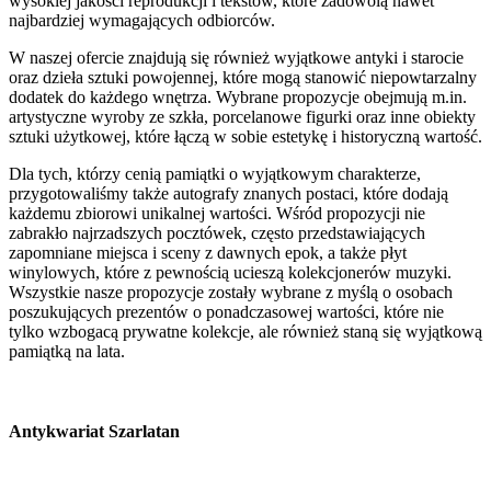
wysokiej jakości reprodukcji i tekstów, które zadowolą nawet
najbardziej wymagających odbiorców.
W naszej ofercie znajdują się również wyjątkowe antyki i starocie
oraz dzieła sztuki powojennej, które mogą stanowić niepowtarzalny
dodatek do każdego wnętrza. Wybrane propozycje obejmują m.in.
artystyczne wyroby ze szkła, porcelanowe figurki oraz inne obiekty
sztuki użytkowej, które łączą w sobie estetykę i historyczną wartość.
Dla tych, którzy cenią pamiątki o wyjątkowym charakterze,
przygotowaliśmy także autografy znanych postaci, które dodają
każdemu zbiorowi unikalnej wartości. Wśród propozycji nie
zabrakło najrzadszych pocztówek, często przedstawiających
zapomniane miejsca i sceny z dawnych epok, a także płyt
winylowych, które z pewnością ucieszą kolekcjonerów muzyki.
Wszystkie nasze propozycje zostały wybrane z myślą o osobach
poszukujących prezentów o ponadczasowej wartości, które nie
tylko wzbogacą prywatne kolekcje, ale również staną się wyjątkową
pamiątką na lata.
Antykwariat Szarlatan