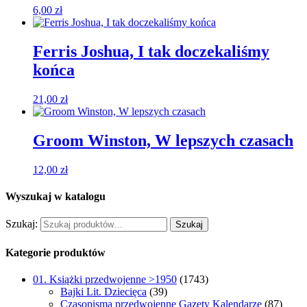
6,00
zł
Ferris Joshua, I tak doczekaliśmy
końca
21,00
zł
Groom Winston, W lepszych czasach
12,00
zł
Wyszukaj w katalogu
Szukaj:
Szukaj
Kategorie produktów
01. Książki przedwojenne >1950
(1743)
Bajki Lit. Dziecięca
(39)
Czasopisma przedwojenne Gazety Kalendarze
(87)