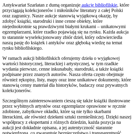
Antykwariat Szarlatan z dumą organizuje
aukcje bibliofilskie
, które
przyciągają kolekcjonerów i miłośników literatury z całej Polski
oraz zagranicy. Nasze aukcje stanowią wyjątkową okazję, by
zdobyć książki, starodruki i inne cenne obiekty, które
niejednokrotnie są prawdziwymi białymi krukami – unikatowymi
egzemplarzami, które rzadko pojawiają się na rynku. Każda aukcja
to starannie wyselekcjonowany zbiór dzieł, który odzwierciedla
naszą pasję do książek i antyków oraz głęboką wiedzę na temat
rynku bibliofilskiego.
W ramach aukcji bibliofilskich oferujemy dzieła o wyjątkowej
wartości historycznej, literackiej i artystycznej, w tym rzadkie
wydania pierwsze, cenne inkunabuły, starodruki, a także książki
podpisane przez znanych autorów. Nasza oferta często obejmuje
również rękopisy, listy, mapy oraz inne unikatowe dokumenty, które
stanowią cenny materiał dla historyków, badaczy oraz prywatnych
kolekcjonerów.
Szczególnym zainteresowaniem cieszą się także książki ilustrowane
przez wybitnych artystów oraz egzemplarze oprawione w ręcznie
zdobione, zabytkowe okładki, które są nie tylko skarbami
literackimi, ale również dziełami sztuki rzemieślniczej. Dzięki naszej
współpracy z ekspertami z różnych dziedzin, każda pozycja na
aukcji jest dokładnie opisana, a jej autentyczność starannie
potwierdzona, co gwarantuje bezpieczeństwo i transparentność