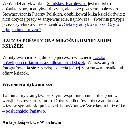
Właściciel antykwariatu
Stanisław Karolewski
jest nie tylko
doświadczonym antykwariuszem, ale także pisarzem, należy do
Stowarzyszenia Pisarzy Polskich, opublikował kilka książek dwie z
nich dotyczą pracy w antykwariacie, najnowsza – świetnie przyjęta
przez czytelników i recenzentów:
Sekrety antykwariusza. Czy w
raju pachnie kurzem?
RZEŹBA POŚWIĘCONA MIŁOŚNIKOM/OFIAROM
KSIAŻEK
W antykwariacie znajduje się pierwsza w świecie
rzeźba
poświęcona ofiarom oraz miłośnikom książek
. Zapraszamy do
fotografowania się z rzeźbą i zajęcia jednej ze stron – miłośnika lub
ofiary książek.
Wyznania antykwariusza
To miniatury z antykwarycznymi wspomnieniami – dostępne w
wersji tekstowej oraz audio. Dotyczą klientów antykwariatu oraz
wizyt w sprawie skupu książek i antyków we Wrocławiu i nie tylko
–
posłuchajcie Państwo.
Aukcje książek we Wrocławiu