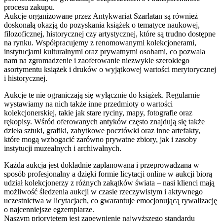
procesu zakupu.
Aukcje organizowane przez Antykwariat Szarlatan są również
doskonałą okazją do pozyskania książek o tematyce naukowej,
filozoficznej, historycznej czy artystycznej, które są trudno dostępne
na rynku. Współpracujemy z renomowanymi kolekcjonerami,
instytucjami kulturalnymi oraz prywatnymi osobami, co pozwala
nam na zgromadzenie i zaoferowanie niezwykle szerokiego
asortymentu książek i druków o wyjątkowej wartości merytorycznej
i historycznej.
Aukcje te nie ograniczają się wyłącznie do książek. Regularnie
wystawiamy na nich także inne przedmioty o wartości
kolekcjonerskiej, takie jak stare ryciny, mapy, fotografie oraz
rękopisy. Wśród oferowanych antyków często znajdują się także
dzieła sztuki, grafiki, zabytkowe pocztówki oraz inne artefakty,
które mogą wzbogacić zarówno prywatne zbiory, jak i zasoby
instytucji muzealnych i archiwalnych.
Każda aukcja jest dokładnie zaplanowana i przeprowadzana w
sposób profesjonalny a dzięki formie licytacji online w aukcji biorą
udział kolekcjonerzy z różnych zakątków świata – nasi klienci mają
możliwość śledzenia aukcji w czasie rzeczywistym i aktywnego
uczestnictwa w licytacjach, co gwarantuje emocjonującą rywalizację
o najcenniejsze egzemplarze.
Naszym priorytetem jest zapewnienie najwyższego standardu