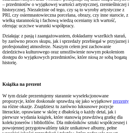
– przedmiotów o wyjątkowej wartości artystycznej, rzemieślniczej i
historycznej. Niezależnie od tego, czy są to wyroby artystyczne z
PRL czy osiemnastowieczna porcelana, obrazy, czy inne starocie, z
wielką starannością i fachową wiedzą oceniamy ich wartość,
oferując uczciwe warunki współpracy.
Działając z pasją i zaangażowaniem, dokładamy wszelkich starań,
by zarówno proces skupu, jak i sprzedaży przebiegał w przyjaznej i
profesjonalnej atmosferze. Naszym celem jest zachowanie
dziedzictwa kulturowego oraz umożliwienie nowym pokoleniom
dostępu do wyjątkowych przedmiotów, które niosą ze sobą bogatą
historię.
Książka na prezent
W tym dziale prezentujemy starannie wyselekcjonowane
propozycje, które doskonale sprawdzą się jako wyjątkowe
prezenty
na różne okazje. Znajdziesz tu zarówno luksusowe pozycje
literackie, oprawiane w skórę z dbałością o każdy detal, jak i
pierwsze wydania książek, które stanowią prawdziwą gratkę dla
kolekcjonerów i bibliofilów. Dla miłośników sztuki współczesnej i
powojennej przygotowaliśmy także unikatowe albumy, pełne