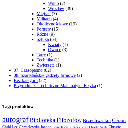
Wilno
(2)
Wrocław
(39)
Miejsca
(3)
Militaria
(4)
Okolicznościowe
(19)
Portrety
(15)
Różne
(9)
Sztuka
(64)
Kwiaty
(1)
Owoce
(3)
Tatry
(1)
Technika
(1)
Zwierzęta
(1)
07. Czasopismo
(82)
08. Szarlatańskie gadżety firmowe
(2)
Bez kategorii
(22)
Przyrodnicze Techniczne Matematyka Fizyka
(1)
Tagi produktów
autograf
Biblioteka Filozofów
Ceram
Brzechwa Jan
Child Lee
Chmielewska Joanna
Christie
Chmielewski Henryk Jerzy
Christie Agata