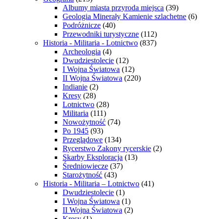
Albumy miasta przyroda miejsca
(39)
Geologia Minerały Kamienie szlachetne
(6)
Podróżnicze
(40)
Przewodniki turystyczne
(112)
Historia - Militaria - Lotnictwo
(837)
Archeologia
(4)
Dwudziestolecie
(12)
I Wojna Światowa
(12)
II Wojna Światowa
(220)
Indianie
(2)
Kresy
(28)
Lotnictwo
(28)
Militaria
(111)
Nowożytność
(74)
Po 1945
(93)
Przeglądowe
(134)
Rycerstwo Zakony rycerskie
(2)
Skarby Eksploracja
(13)
Średniowiecze
(37)
Starożytność
(43)
Historia - Militaria – Lotnictwo
(41)
Dwudziestolecie
(1)
I Wojna Światowa
(1)
II Wojna Światowa
(2)
Kresy
(1)