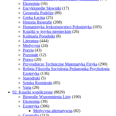
Ekonomia
(16)
Encyklopedie Słowniki
(17)
Geografia Podróże
(89)
Greka Łacina
(25)
Historia Biografie
(208)
Humanistyka Jęzkoznawstwo Polonistyka
(105)
Książki w języku niemieckim
(26)
Kulinaria Poradniki
(8)
Literatura
(444)
Medycyna
(24)
Poezja
(43)
Pozostałe
(12)
Prawo
(20)
Przyrodnicze Techniczne Matematyka Fizyka
(290)
Religia Filozofia Socjologia Pedagogika Psychologia
Ezoteryka
(136)
Starodruki
(5)
Sztuka Rzemiosło
(85)
Varia
(28)
02. Książki współczesne
(8829)
Biografie Wspomnienia Listy
(190)
Ekonomia
(39)
Ezoteryka
(306)
Medycyna alternatywna
(82)
Geografia
(213)