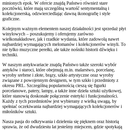
minionych epok. W ofercie znajdą Państwo również stare
pocztówki, które mają szczególną wartość sentymentalną i
kolekcjonerską, odzwierciedlając dawną ikonografię i style
graficzne.
Kolejnym ważnym elementem naszej działalności jest sprzedaż płyt
winylowych – poszukujemy i oferujemy zarówno
wielkonakładowe, jak i rzadkie wydania, które zadowolą nawet
najbardziej wymagających melomanów i kolekcjonerów winyli. To
nie tylko muzyczne perełki, ale także nośniki historii dźwięku i
techniki.
W naszym antykwariacie znajdą Państwo także szeroki wybór
antyków i staroci, które obejmują m.in. malarstwo, porcelanę,
wyroby srebrne i złote, brązy, szkło artystyczne oraz wyroby
związane z powojennym designem, w tym szkło i przedmioty z
okresu PRL. Szczególną popularnością cieszą się figurki
porcelanowe, patery, lampy, a także inne dzieła sztuki użytkowej,
które stanowią doskonałe połączenie estetyki i funkcjonalności.
Każdy z tych przedmiotów jest wybierany z wielką uwagą, by
spełniać oczekiwania najbardziej wymagających kolekcjonerów i
miłośników sztuki.
Nasza pasja do odkrywania i dzielenia się pięknem oraz historią
sprawia, że od dwudziestu lat jesteśmy miejscem, gdzie spotykają