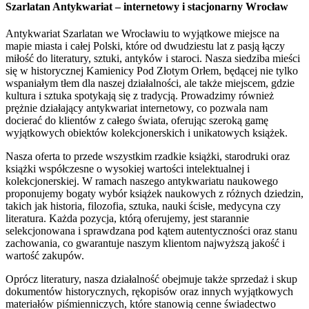
Szarlatan Antykwariat – internetowy i stacjonarny Wrocław
Antykwariat Szarlatan we Wrocławiu to wyjątkowe miejsce na
mapie miasta i całej Polski, które od dwudziestu lat z pasją łączy
miłość do literatury, sztuki, antyków i staroci. Nasza siedziba mieści
się w historycznej Kamienicy Pod Złotym Orłem, będącej nie tylko
wspaniałym tłem dla naszej działalności, ale także miejscem, gdzie
kultura i sztuka spotykają się z tradycją. Prowadzimy również
prężnie działający antykwariat internetowy, co pozwala nam
docierać do klientów z całego świata, oferując szeroką gamę
wyjątkowych obiektów kolekcjonerskich i unikatowych książek.
Nasza oferta to przede wszystkim rzadkie książki, starodruki oraz
książki współczesne o wysokiej wartości intelektualnej i
kolekcjonerskiej. W ramach naszego antykwariatu naukowego
proponujemy bogaty wybór książek naukowych z różnych dziedzin,
takich jak historia, filozofia, sztuka, nauki ścisłe, medycyna czy
literatura. Każda pozycja, którą oferujemy, jest starannie
selekcjonowana i sprawdzana pod kątem autentyczności oraz stanu
zachowania, co gwarantuje naszym klientom najwyższą jakość i
wartość zakupów.
Oprócz literatury, nasza działalność obejmuje także sprzedaż i skup
dokumentów historycznych, rękopisów oraz innych wyjątkowych
materiałów piśmienniczych, które stanowią cenne świadectwo