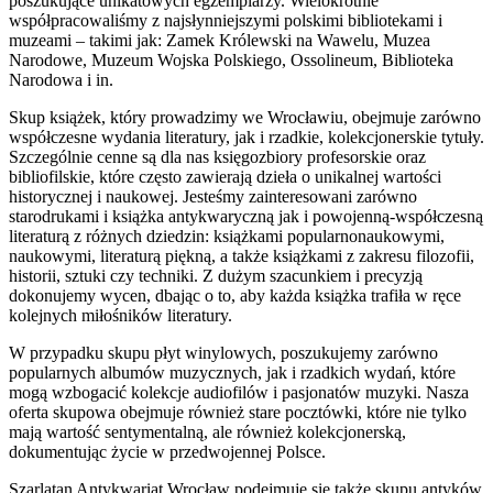
poszukujące unikatowych egzemplarzy. Wielokrotnie
współpracowaliśmy z najsłynniejszymi polskimi bibliotekami i
muzeami – takimi jak: Zamek Królewski na Wawelu, Muzea
Narodowe, Muzeum Wojska Polskiego, Ossolineum, Biblioteka
Narodowa i in.
Skup książek, który prowadzimy we Wrocławiu, obejmuje zarówno
współczesne wydania literatury, jak i rzadkie, kolekcjonerskie tytuły.
Szczególnie cenne są dla nas księgozbiory profesorskie oraz
bibliofilskie, które często zawierają dzieła o unikalnej wartości
historycznej i naukowej. Jesteśmy zainteresowani zarówno
starodrukami i książka antykwaryczną jak i powojenną-współczesną
literaturą z różnych dziedzin: książkami popularnonaukowymi,
naukowymi, literaturą piękną, a także książkami z zakresu filozofii,
historii, sztuki czy techniki. Z dużym szacunkiem i precyzją
dokonujemy wycen, dbając o to, aby każda książka trafiła w ręce
kolejnych miłośników literatury.
W przypadku skupu płyt winylowych, poszukujemy zarówno
popularnych albumów muzycznych, jak i rzadkich wydań, które
mogą wzbogacić kolekcje audiofilów i pasjonatów muzyki. Nasza
oferta skupowa obejmuje również stare pocztówki, które nie tylko
mają wartość sentymentalną, ale również kolekcjonerską,
dokumentując życie w przedwojennej Polsce.
Szarlatan Antykwariat Wrocław podejmuje się także skupu antyków