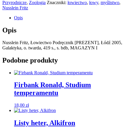
Przyrodnicze
,
Zoologia
Znaczniki:
łowiectwo
,
łowy
,
myślistwo
,
Nusslein Fritz
Opis
Opis
Nusslein Fritz, Łowiectwo Podręcznik [PREZENT], Łódź 2005,
Galaktyka, o. twarda, 419 s., s. bdb, MAGAZYN I
Podobne produkty
Firbank Ronald, Studium
temperamentu
18,00
zł
Listy heter, Alkifron