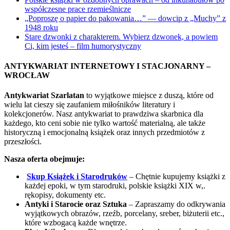
współczesne prace rzemieślnicze
„Poproszę o papier do pakowania…” — dowcip z „Muchy” z
1948 roku
Stare dzwonki z charakterem. Wybierz dzwonek, a powiem
Ci, kim jesteś – film humorystyczny
ANTYKWARIAT INTERNETOWY I STACJONARNY –
WROCŁAW
Antykwariat Szarlatan
to wyjątkowe miejsce z duszą, które od
wielu lat cieszy się zaufaniem miłośników literatury i
kolekcjonerów. Nasz antykwariat to prawdziwa skarbnica dla
każdego, kto ceni sobie nie tylko wartość materialną, ale także
historyczną i emocjonalną książek oraz innych przedmiotów z
przeszłości.
Nasza oferta obejmuje:
Skup Książek i Starodruków
– Chętnie kupujemy książki z
każdej epoki, w tym starodruki, polskie książki XIX w,.
rękopisy, dokumenty etc.
Antyki i Starocie oraz Sztuka
– Zapraszamy do odkrywania
wyjątkowych obrazów, rzeźb, porcelany, sreber, biżuterii etc.,
które wzbogacą każde wnętrze.