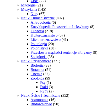
Zioła
(22)
Mitologie
(21)
Muzykalia
(145)
Nuty
(67)
Nauki Humanistyczne
(492)
Antropologia
(6)
Encyklopedie Powszechne Leksykony
(8)
Filozofia
(218)
Kulturoznawstwo
(37)
Literaturoznawstwo
(41)
Politologia
(20)
Polonistyka
(38)
Przysłowia mądrości sentencje aforyzmy
(8)
Socjologia
(36)
Nauki Przyrodnicze
(221)
Biologia
(38)
Botanika
(51)
Chemia
(32)
Zoologia
(99)
Psy
(1)
Ptaki
(3)
Ryby
(2)
Nauki Ścisłe i Techniczne
(352)
Astronomia
(16)
Budownictwo
(50)