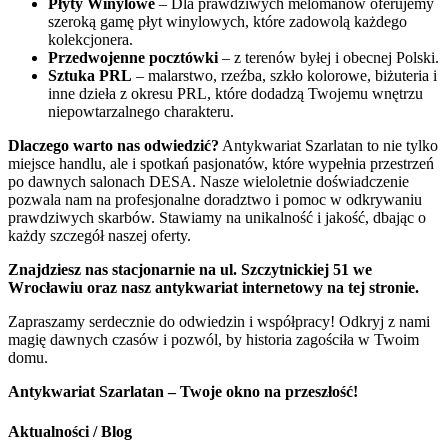
Płyty Winylowe
– Dla prawdziwych melomanów oferujemy
szeroką gamę płyt winylowych, które zadowolą każdego
kolekcjonera.
Przedwojenne pocztówki
– z terenów byłej i obecnej Polski.
Sztuka PRL
– malarstwo, rzeźba, szkło kolorowe, biżuteria i
inne dzieła z okresu PRL, które dodadzą Twojemu wnętrzu
niepowtarzalnego charakteru.
Dlaczego warto nas odwiedzić?
Antykwariat Szarlatan to nie tylko
miejsce handlu, ale i spotkań pasjonatów, które wypełnia przestrzeń
po dawnych salonach DESA. Nasze wieloletnie doświadczenie
pozwala nam na profesjonalne doradztwo i pomoc w odkrywaniu
prawdziwych skarbów. Stawiamy na unikalność i jakość, dbając o
każdy szczegół naszej oferty.
Znajdziesz nas stacjonarnie na ul. Szczytnickiej 51 we
Wrocławiu oraz nasz antykwariat internetowy na tej stronie.
Zapraszamy serdecznie do odwiedzin i współpracy! Odkryj z nami
magię dawnych czasów i pozwól, by historia zagościła w Twoim
domu.
Antykwariat Szarlatan – Twoje okno na przeszłość!
Aktualności / Blog