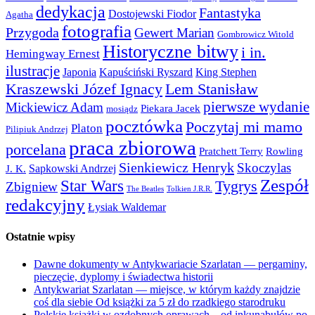
dedykacja
Fantastyka
Dostojewski Fiodor
Agatha
fotografia
Przygoda
Gewert Marian
Gombrowicz Witold
Historyczne bitwy
i in.
Hemingway Ernest
ilustracje
Japonia
Kapuściński Ryszard
King Stephen
Kraszewski Józef Ignacy
Lem Stanisław
pierwsze wydanie
Mickiewicz Adam
Piekara Jacek
mosiądz
pocztówka
Poczytaj mi mamo
Platon
Pilipiuk Andrzej
praca zbiorowa
porcelana
Pratchett Terry
Rowling
Sienkiewicz Henryk
Skoczylas
Sapkowski Andrzej
J. K.
Zespół
Star Wars
Tygrys
Zbigniew
The Beatles
Tolkien J.R.R.
redakcyjny
Łysiak Waldemar
Ostatnie wpisy
Dawne dokumenty w Antykwariacie Szarlatan — pergaminy,
pieczęcie, dyplomy i świadectwa historii
Antykwariat Szarlatan — miejsce, w którym każdy znajdzie
coś dla siebie Od książki za 5 zł do rzadkiego starodruku
Polskie książki w ozdobnych oprawach – od inkunabułów po