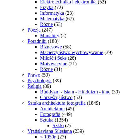
Elektrotechnika i elektronika
(52)
Fizyka
(72)
Informatyka
(23)
Matematyka
(67)
Różne
(53)
Poezja
(247)
Miniatury
(2)
Poradniki
(188)
Biznesowe
(58)
Macierzyństwo wychowywanie
(39)
Miłość i Seks
(26)
Motywacyjne
(21)
Różne
(31)
Prawo
(59)
Psychologia
(39)
Religia
(89)
Buddyzm - Islam - Hinduizm - inne
(30)
Chrześcijaństwo
(52)
Sztuka architektura fotografia
(1849)
Architektura
(45)
Fotografia
(449)
Sztuka
(1354)
Szkło
(7)
Vratislaviana Silesiana
(239)
< 1950r.
(27)