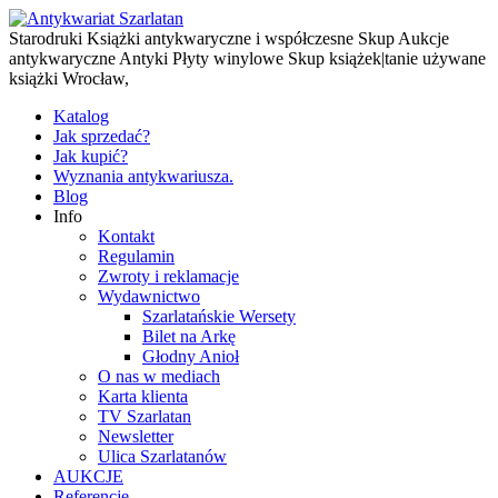
Starodruki Książki antykwaryczne i współczesne Skup Aukcje
antykwaryczne Antyki Płyty winylowe Skup książek|tanie używane
książki Wrocław,
Katalog
Jak sprzedać?
Jak kupić?
Wyznania antykwariusza.
Blog
Info
Kontakt
Regulamin
Zwroty i reklamacje
Wydawnictwo
Szarlatańskie Wersety
Bilet na Arkę
Głodny Anioł
O nas w mediach
Karta klienta
TV Szarlatan
Newsletter
Ulica Szarlatanów
AUKCJE
Referencje