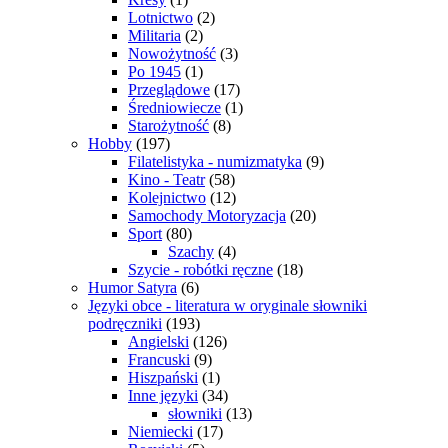
Lotnictwo
(2)
Militaria
(2)
Nowożytność
(3)
Po 1945
(1)
Przeglądowe
(17)
Średniowiecze
(1)
Starożytność
(8)
Hobby
(197)
Filatelistyka - numizmatyka
(9)
Kino - Teatr
(58)
Kolejnictwo
(12)
Samochody Motoryzacja
(20)
Sport
(80)
Szachy
(4)
Szycie - robótki ręczne
(18)
Humor Satyra
(6)
Języki obce - literatura w oryginale słowniki
podręczniki
(193)
Angielski
(126)
Francuski
(9)
Hiszpański
(1)
Inne języki
(34)
słowniki
(13)
Niemiecki
(17)