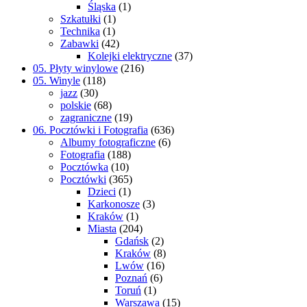
Śląska
(1)
Szkatułki
(1)
Technika
(1)
Zabawki
(42)
Kolejki elektryczne
(37)
05. Płyty winylowe
(216)
05. Winyle
(118)
jazz
(30)
polskie
(68)
zagraniczne
(19)
06. Pocztówki i Fotografia
(636)
Albumy fotograficzne
(6)
Fotografia
(188)
Pocztówka
(10)
Pocztówki
(365)
Dzieci
(1)
Karkonosze
(3)
Kraków
(1)
Miasta
(204)
Gdańsk
(2)
Kraków
(8)
Lwów
(16)
Poznań
(6)
Toruń
(1)
Warszawa
(15)