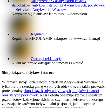
Jak sprzedać? Zasady skupu książek,
starodruków, antyków i staroci, płyt winylowych, pocztówek
i dzieł sztuki. Antykwariat Wrocław
Nazywam się Stanisław Karolewski – dorastałem
Regulamin
Regulamin REGULAMIN zakupów na www.szarlatan.pl
Zwroty i reklamacje
Klient ma prawo odstąpić od umowy i zwrócić
Skup książek, antyków i staroci
W ramach swojej działalności, Szarlatan Antykwariat Wrocław nie
tylko oferuje szeroką gamę wybitnych obiektów, ale także prowadzi
profesjonalny
skup książek, płyt winylowych, antyków i staroci
oraz starych pocztówek
. Nasza oferta obejmuje szerokie spektrum
przedmiotów kolekcjonerskich, co czyni nas miejscem, do którego
zgłaszają się zarówno indywidualni pasjonaci, jak i instytucje