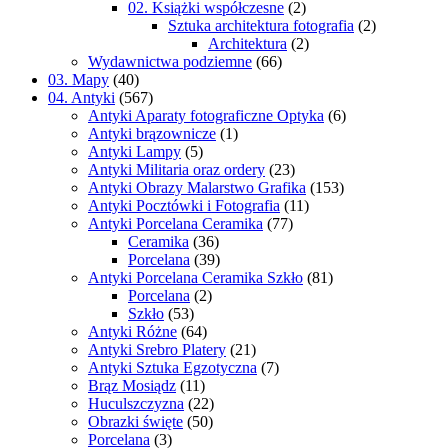
02. Książki współczesne
(2)
Sztuka architektura fotografia
(2)
Architektura
(2)
Wydawnictwa podziemne
(66)
03. Mapy
(40)
04. Antyki
(567)
Antyki Aparaty fotograficzne Optyka
(6)
Antyki brązownicze
(1)
Antyki Lampy
(5)
Antyki Militaria oraz ordery
(23)
Antyki Obrazy Malarstwo Grafika
(153)
Antyki Pocztówki i Fotografia
(11)
Antyki Porcelana Ceramika
(77)
Ceramika
(36)
Porcelana
(39)
Antyki Porcelana Ceramika Szkło
(81)
Porcelana
(2)
Szkło
(53)
Antyki Różne
(64)
Antyki Srebro Platery
(21)
Antyki Sztuka Egzotyczna
(7)
Brąz Mosiądz
(11)
Huculszczyzna
(22)
Obrazki święte
(50)
Porcelana
(3)