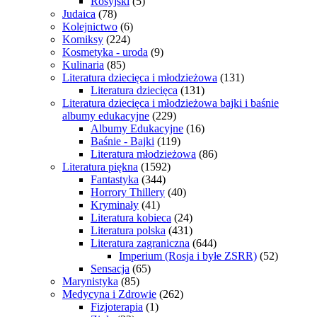
Rosyjski
(5)
Judaica
(78)
Kolejnictwo
(6)
Komiksy
(224)
Kosmetyka - uroda
(9)
Kulinaria
(85)
Literatura dziecięca i młodzieżowa
(131)
Literatura dziecięca
(131)
Literatura dziecięca i młodzieżowa bajki i baśnie
albumy edukacyjne
(229)
Albumy Edukacyjne
(16)
Baśnie - Bajki
(119)
Literatura młodzieżowa
(86)
Literatura piękna
(1592)
Fantastyka
(344)
Horrory Thillery
(40)
Kryminały
(41)
Literatura kobieca
(24)
Literatura polska
(431)
Literatura zagraniczna
(644)
Imperium (Rosja i byłe ZSRR)
(52)
Sensacja
(65)
Marynistyka
(85)
Medycyna i Zdrowie
(262)
Fizjoterapia
(1)