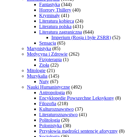
Fantastyka
(344)
Horrory Thillery
(40)
Kryminały
(41)
Literatura kobieca
(24)
Literatura polska
(431)
Literatura zagraniczna
(644)
Imperium (Rosja i byłe ZSRR)
(52)
Sensacja
(65)
Marynistyka
(85)
Medycyna i Zdrowie
(262)
Fizjoterapia
(1)
Zioła
(22)
Mitologie
(21)
Muzykalia
(145)
Nuty
(67)
Nauki Humanistyczne
(492)
Antropologia
(6)
Encyklopedie Powszechne Leksykony
(8)
Filozofia
(218)
Kulturoznawstwo
(37)
Literaturoznawstwo
(41)
Politologia
(20)
Polonistyka
(38)
Przysłowia mądrości sentencje aforyzmy
(8)
Socjologia
(36)