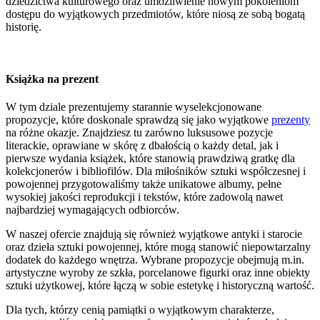
dziedzictwa kulturowego oraz umożliwienie nowym pokoleniom
dostępu do wyjątkowych przedmiotów, które niosą ze sobą bogatą
historię.
Książka na prezent
W tym dziale prezentujemy starannie wyselekcjonowane
propozycje, które doskonale sprawdzą się jako wyjątkowe
prezenty
na różne okazje. Znajdziesz tu zarówno luksusowe pozycje
literackie, oprawiane w skórę z dbałością o każdy detal, jak i
pierwsze wydania książek, które stanowią prawdziwą gratkę dla
kolekcjonerów i bibliofilów. Dla miłośników sztuki współczesnej i
powojennej przygotowaliśmy także unikatowe albumy, pełne
wysokiej jakości reprodukcji i tekstów, które zadowolą nawet
najbardziej wymagających odbiorców.
W naszej ofercie znajdują się również wyjątkowe antyki i starocie
oraz dzieła sztuki powojennej, które mogą stanowić niepowtarzalny
dodatek do każdego wnętrza. Wybrane propozycje obejmują m.in.
artystyczne wyroby ze szkła, porcelanowe figurki oraz inne obiekty
sztuki użytkowej, które łączą w sobie estetykę i historyczną wartość.
Dla tych, którzy cenią pamiątki o wyjątkowym charakterze,