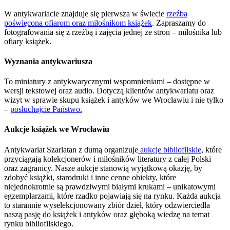
W antykwariacie znajduje się pierwsza w świecie
rzeźba
poświęcona ofiarom oraz miłośnikom książek
. Zapraszamy do
fotografowania się z rzeźbą i zajęcia jednej ze stron – miłośnika lub
ofiary książek.
Wyznania antykwariusza
To miniatury z antykwarycznymi wspomnieniami – dostępne w
wersji tekstowej oraz audio. Dotyczą klientów antykwariatu oraz
wizyt w sprawie skupu książek i antyków we Wrocławiu i nie tylko
–
posłuchajcie Państwo.
Aukcje książek we Wrocławiu
Antykwariat Szarlatan z dumą organizuje
aukcje bibliofilskie
, które
przyciągają kolekcjonerów i miłośników literatury z całej Polski
oraz zagranicy. Nasze aukcje stanowią wyjątkową okazję, by
zdobyć książki, starodruki i inne cenne obiekty, które
niejednokrotnie są prawdziwymi białymi krukami – unikatowymi
egzemplarzami, które rzadko pojawiają się na rynku. Każda aukcja
to starannie wyselekcjonowany zbiór dzieł, który odzwierciedla
naszą pasję do książek i antyków oraz głęboką wiedzę na temat
rynku bibliofilskiego.