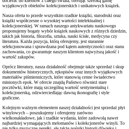
docierać do klientów z całego świata, oferując szeroką gamę
wyjątkowych obiektów kolekcjonerskich i unikatowych książek.
Nasza oferta to przede wszystkim rzadkie książki, starodruki oraz
książki współczesne o wysokiej wartości intelektualnej i
kolekcjonerskiej. W ramach naszego antykwariatu naukowego
proponujemy bogaty wybór książek naukowych z różnych dziedzin,
takich jak historia, filozofia, sztuka, nauki ścisłe, medycyna czy
literatura. Każda pozycja, którą oferujemy, jest starannie
selekcjonowana i sprawdzana pod kątem autentyczności oraz stanu
zachowania, co gwarantuje naszym klientom najwyższą jakość i
wartość zakupów.
Oprócz literatury, nasza działalność obejmuje także sprzedaż i skup
dokumentów historycznych, rękopisów oraz innych wyjątkowych
materiałów piśmienniczych, które stanowią cenne świadectwo
minionych epok. W ofercie znajdą Państwo również stare
pocztówki, które mają szczególną wartość sentymentalną i
kolekcjonerską, odzwierciedlając dawną ikonografię i style
graficzne.
Kolejnym ważnym elementem naszej działalności jest sprzedaż płyt
winylowych – poszukujemy i oferujemy zarówno
wielkonakładowe, jak i rzadkie wydania, które zadowolą nawet
najbardziej wymagających melomanów i kolekcjonerów winyli. To
nie tylko muzyczne perełki, ale także nośniki historii dźwięku i