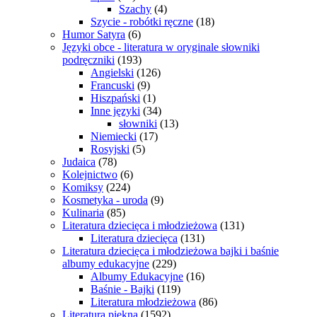
Szachy
(4)
Szycie - robótki ręczne
(18)
Humor Satyra
(6)
Języki obce - literatura w oryginale słowniki
podręczniki
(193)
Angielski
(126)
Francuski
(9)
Hiszpański
(1)
Inne języki
(34)
słowniki
(13)
Niemiecki
(17)
Rosyjski
(5)
Judaica
(78)
Kolejnictwo
(6)
Komiksy
(224)
Kosmetyka - uroda
(9)
Kulinaria
(85)
Literatura dziecięca i młodzieżowa
(131)
Literatura dziecięca
(131)
Literatura dziecięca i młodzieżowa bajki i baśnie
albumy edukacyjne
(229)
Albumy Edukacyjne
(16)
Baśnie - Bajki
(119)
Literatura młodzieżowa
(86)
Literatura piękna
(1592)