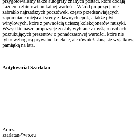
przygotowaliśmy także autografy znanych postaci, które dodają
każdemu zbiorowi unikalnej wartości. Wśród propozycji nie
zabrakło najrzadszych pocztówek, często przedstawiających
zapomniane miejsca i sceny z dawnych epok, a także płyt
winylowych, które z pewnością ucieszą kolekcjonerów muzyki.
Wszystkie nasze propozycje zostały wybrane z myślą o osobach
poszukujących prezentów o ponadczasowej wartości, które nie
tylko wzbogacą prywatne kolekcje, ale również staną się wyjątkową
pamiątką na lata.
Antykwariat Szarlatan
Adres:
szarlatan@wp.eu