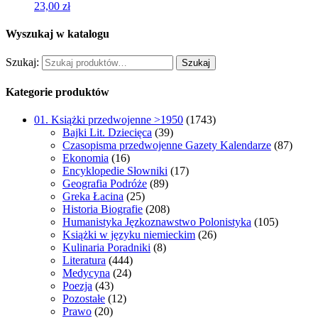
23,00
zł
Wyszukaj w katalogu
Szukaj:
Szukaj
Kategorie produktów
01. Książki przedwojenne >1950
(1743)
Bajki Lit. Dziecięca
(39)
Czasopisma przedwojenne Gazety Kalendarze
(87)
Ekonomia
(16)
Encyklopedie Słowniki
(17)
Geografia Podróże
(89)
Greka Łacina
(25)
Historia Biografie
(208)
Humanistyka Jęzkoznawstwo Polonistyka
(105)
Książki w języku niemieckim
(26)
Kulinaria Poradniki
(8)
Literatura
(444)
Medycyna
(24)
Poezja
(43)
Pozostałe
(12)
Prawo
(20)