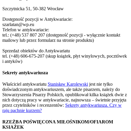
Szczytnicka 51, 50-382 Wrocław
Dostępność pozycji w Antykwariacie:
szarlatan@wp.eu
Telefon w antykwariacie:
tel.: (+48) 537 807 207 (dostępność pozycji - wyłącznie kontakt
mailowy lub przez formularz na stronie produktu)
Sprzedaż obiektów do Antykwariatu
tel. (+48) 606-675-207 (skup książek, płyt winylowych, pocztówek
i antyków)
Sekrety antykwariusza
Właściciel antykwariatu
Stanisław Karolewski
jest nie tylko
doświadczonym antykwariuszem, ale także pisarzem, należy do
Stowarzyszenia Pisarzy Polskich, opublikował kilka książek dwie z
nich dotyczą pracy w antykwariacie, najnowsza – świetnie przyjęta
przez czytelników i recenzentów:
Sekrety antykwariusza. Czy w
raju pachnie kurzem?
RZEŹBA POŚWIĘCONA MIŁOŚNIKOM/OFIAROM
KSIAŻEK