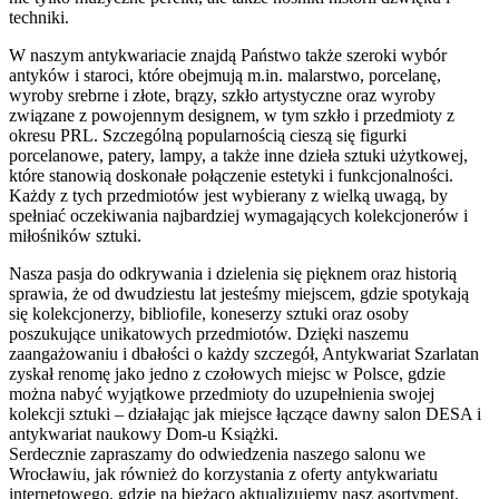
techniki.
W naszym antykwariacie znajdą Państwo także szeroki wybór
antyków i staroci, które obejmują m.in. malarstwo, porcelanę,
wyroby srebrne i złote, brązy, szkło artystyczne oraz wyroby
związane z powojennym designem, w tym szkło i przedmioty z
okresu PRL. Szczególną popularnością cieszą się figurki
porcelanowe, patery, lampy, a także inne dzieła sztuki użytkowej,
które stanowią doskonałe połączenie estetyki i funkcjonalności.
Każdy z tych przedmiotów jest wybierany z wielką uwagą, by
spełniać oczekiwania najbardziej wymagających kolekcjonerów i
miłośników sztuki.
Nasza pasja do odkrywania i dzielenia się pięknem oraz historią
sprawia, że od dwudziestu lat jesteśmy miejscem, gdzie spotykają
się kolekcjonerzy, bibliofile, koneserzy sztuki oraz osoby
poszukujące unikatowych przedmiotów. Dzięki naszemu
zaangażowaniu i dbałości o każdy szczegół, Antykwariat Szarlatan
zyskał renomę jako jedno z czołowych miejsc w Polsce, gdzie
można nabyć wyjątkowe przedmioty do uzupełnienia swojej
kolekcji sztuki – działając jak miejsce łączące dawny salon DESA i
antykwariat naukowy Dom-u Książki.
Serdecznie zapraszamy do odwiedzenia naszego salonu we
Wrocławiu, jak również do korzystania z oferty antykwariatu
internetowego, gdzie na bieżąco aktualizujemy nasz asortyment,