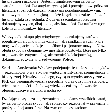
historycznej i naukowej. Jesteśmy zainteresowani zarówno
starodrukami i książka antykwaryczną jak i powojenną-współczesną
literaturą z różnych dziedzin: książkami popularnonaukowymi,
naukowymi, literaturą piękną, a także książkami z zakresu filozofii,
historii, sztuki czy techniki. Z dużym szacunkiem i precyzją
dokonujemy wycen, dbając o to, aby każda książka trafiła w ręce
kolejnych miłośników literatury.
W przypadku skupu płyt winylowych, poszukujemy zarówno
popularnych albumów muzycznych, jak i rzadkich wydań, które
mogą wzbogacić kolekcje audiofilów i pasjonatów muzyki. Nasza
oferta skupowa obejmuje również stare pocztówki, które nie tylko
mają wartość sentymentalną, ale również kolekcjonerską,
dokumentując życie w przedwojennej Polsce.
Szarlatan Antykwariat Wrocław podejmuje się także skupu antyków
– przedmiotów o wyjątkowej wartości artystycznej, rzemieślniczej i
historycznej. Niezależnie od tego, czy są to wyroby artystyczne z
PRL czy osiemnastowieczna porcelana, obrazy, czy inne starocie, z
wielką starannością i fachową wiedzą oceniamy ich wartość,
oferując uczciwe warunki współpracy.
Działając z pasją i zaangażowaniem, dokładamy wszelkich starań,
by zarówno proces skupu, jak i sprzedaży przebiegał w przyjaznej i
profesjonalnej atmosferze. Naszym celem jest zachowanie