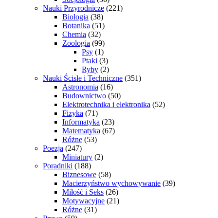
Nauki Przyrodnicze
(221)
Biologia
(38)
Botanika
(51)
Chemia
(32)
Zoologia
(99)
Psy
(1)
Ptaki
(3)
Ryby
(2)
Nauki Ścisłe i Techniczne
(351)
Astronomia
(16)
Budownictwo
(50)
Elektrotechnika i elektronika
(52)
Fizyka
(71)
Informatyka
(23)
Matematyka
(67)
Różne
(53)
Poezja
(247)
Miniatury
(2)
Poradniki
(188)
Biznesowe
(58)
Macierzyństwo wychowywanie
(39)
Miłość i Seks
(26)
Motywacyjne
(21)
Różne
(31)