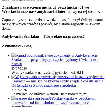
Znajdziesz nas stacjonarnie na ul. Szczytnickiej 51 we
Wrocławiu oraz nasz antykwariat internetowy na tej stronie.
Zapraszamy serdecznie do odwiedzin i współpracy! Odkryj z nami
magię dawnych czasów i pozwól, by historia zagościła w Twoim
domu.
Antykwariat Szarlatan – Twoje okno na przeszłość!
Aktualności / Blog
Dawne dokumenty w Antykwariacie
Szarlatan — pergaminy, pieczęcie, dyplomy i świadectwa
historii
23/07/2026
W antykwariacie najczęściej pyta się o książki i
Antykwariat
Szarlatan — miejsce, w którym każdy znajdzie coś dla siebie
Od książki za 5 zł do rzadkiego starodruku
21/07/2026
Są miejsca, do których wchodzi się z konkretnym
Polskie książki w ozdobnych
oprawach – od inkunabułów po współczesne prace
rzemieślnicze