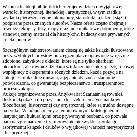
W ramach aukcji bibliofilskich oferujemy dzieła o wyjątkowej
wartości historycznej, literackiej i artystycznej, w tym rzadkie
wydania pierwsze, cenne inkunabuły, starodruki, a także książki
podpisane przez znanych autorów. Nasza oferta często obejmuje
również rękopisy, listy, mapy oraz inne unikatowe dokumenty, które
stanowią cenny materiał dla historyków, badaczy oraz prywatnych
kolekcjonerów.
Szczególnym zainteresowaniem cieszą się także książki ilustrowane
przez wybitnych artystów oraz egzemplarze oprawione w ręcznie
zdobione, zabytkowe okładki, które są nie tylko skarbami
literackimi, ale również dziełami sztuki rzemieślniczej. Dzięki naszej
współpracy z ekspertami z różnych dziedzin, każda pozycja na
aukcji jest dokładnie opisana, a jej autentyczność starannie
potwierdzona, co gwarantuje bezpieczeństwo i transparentność
procesu zakupu.
Aukcje organizowane przez Antykwariat Szarlatan są również
doskonałą okazją do pozyskania książek o tematyce naukowej,
filozoficznej, historycznej czy artystycznej, które są trudno dostępne
na rynku. Współpracujemy z renomowanymi kolekcjonerami,
instytucjami kulturalnymi oraz prywatnymi osobami, co pozwala
nam na zgromadzenie i zaoferowanie niezwykle szerokiego
asortymentu książek i druków o wyjątkowej wartości merytorycznej
i historycznej.