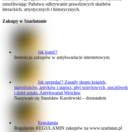
umożliwiając Państwu odkrywanie prawdziwych skarbów
literackich, artystycznych i historycznych.
Zakupy w Szarlatanie
Jak kupić?
Instrukcja zakupów w antykwariacie internetowym.
Jak sprzedać? Zasady skupu książek,
starodruków, antyków i staroci, płyt winylowych, pocztówek
i dzieł sztuki. Antykwariat Wrocław
Nazywam się Stanisław Karolewski – dorastałem
Regulamin
Regulamin REGULAMIN zakupów na www.szarlatan.pl