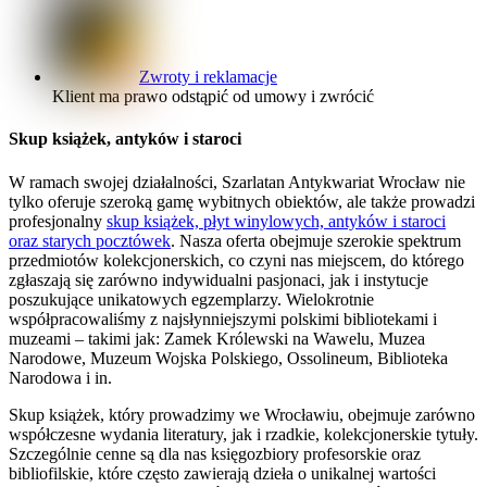
Zwroty i reklamacje
Klient ma prawo odstąpić od umowy i zwrócić
Skup książek, antyków i staroci
W ramach swojej działalności, Szarlatan Antykwariat Wrocław nie
tylko oferuje szeroką gamę wybitnych obiektów, ale także prowadzi
profesjonalny
skup książek, płyt winylowych, antyków i staroci
oraz starych pocztówek
. Nasza oferta obejmuje szerokie spektrum
przedmiotów kolekcjonerskich, co czyni nas miejscem, do którego
zgłaszają się zarówno indywidualni pasjonaci, jak i instytucje
poszukujące unikatowych egzemplarzy. Wielokrotnie
współpracowaliśmy z najsłynniejszymi polskimi bibliotekami i
muzeami – takimi jak: Zamek Królewski na Wawelu, Muzea
Narodowe, Muzeum Wojska Polskiego, Ossolineum, Biblioteka
Narodowa i in.
Skup książek, który prowadzimy we Wrocławiu, obejmuje zarówno
współczesne wydania literatury, jak i rzadkie, kolekcjonerskie tytuły.
Szczególnie cenne są dla nas księgozbiory profesorskie oraz
bibliofilskie, które często zawierają dzieła o unikalnej wartości