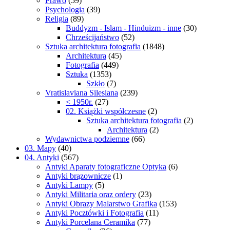
Prawo
(59)
Psychologia
(39)
Religia
(89)
Buddyzm - Islam - Hinduizm - inne
(30)
Chrześcijaństwo
(52)
Sztuka architektura fotografia
(1848)
Architektura
(45)
Fotografia
(449)
Sztuka
(1353)
Szkło
(7)
Vratislaviana Silesiana
(239)
< 1950r.
(27)
02. Książki współczesne
(2)
Sztuka architektura fotografia
(2)
Architektura
(2)
Wydawnictwa podziemne
(66)
03. Mapy
(40)
04. Antyki
(567)
Antyki Aparaty fotograficzne Optyka
(6)
Antyki brązownicze
(1)
Antyki Lampy
(5)
Antyki Militaria oraz ordery
(23)
Antyki Obrazy Malarstwo Grafika
(153)
Antyki Pocztówki i Fotografia
(11)
Antyki Porcelana Ceramika
(77)