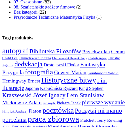
07. Czasopismo
(82)
08. Szarlatańskie gadżety firmowe
(2)
Bez kategorii
(22)
Przyrodnicze Techniczne Matematyka Fizyka
(1)
Tagi produktów
autograf
Biblioteka Filozofów
Ceram
Brzechwa Jan
Child Lee
Chmielewska Joanna
Christie
Chmielewski Henryk Jerzy
Christie Agata
dedykacja
Fantastyka
Dostojewski Fiodor
Agatha
fotografia
Przygoda
Gewert Marian
Gombrowicz Witold
Historyczne bitwy
i in.
Hemingway Ernest
ilustracje
Japonia
Kapuściński Ryszard
King Stephen
Kraszewski Józef Ignacy
Lem Stanisław
pierwsze wydanie
Mickiewicz Adam
Piekara Jacek
mosiądz
pocztówka
Poczytaj mi mamo
Platon
Pilipiuk Andrzej
praca zbiorowa
porcelana
Pratchett Terry
Rowling
Sienkiewicz Henryk
Skoczylas