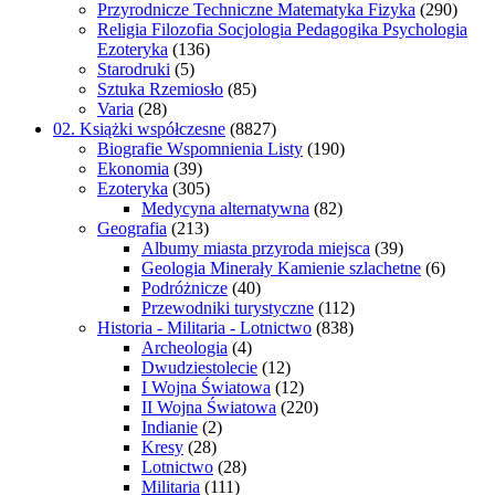
Przyrodnicze Techniczne Matematyka Fizyka
(290)
Religia Filozofia Socjologia Pedagogika Psychologia
Ezoteryka
(136)
Starodruki
(5)
Sztuka Rzemiosło
(85)
Varia
(28)
02. Książki współczesne
(8827)
Biografie Wspomnienia Listy
(190)
Ekonomia
(39)
Ezoteryka
(305)
Medycyna alternatywna
(82)
Geografia
(213)
Albumy miasta przyroda miejsca
(39)
Geologia Minerały Kamienie szlachetne
(6)
Podróżnicze
(40)
Przewodniki turystyczne
(112)
Historia - Militaria - Lotnictwo
(838)
Archeologia
(4)
Dwudziestolecie
(12)
I Wojna Światowa
(12)
II Wojna Światowa
(220)
Indianie
(2)
Kresy
(28)
Lotnictwo
(28)
Militaria
(111)