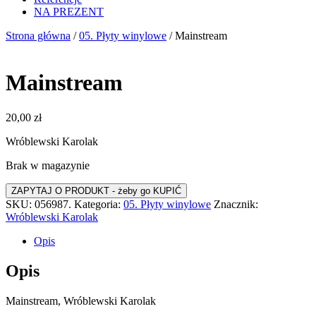
NA PREZENT
Strona główna
/
05. Płyty winylowe
/ Mainstream
Mainstream
20,00
zł
Wróblewski Karolak
Brak w magazynie
SKU:
056987.
Kategoria:
05. Płyty winylowe
Znacznik:
Wróblewski Karolak
Opis
Opis
Mainstream, Wróblewski Karolak