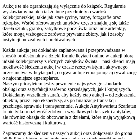
Aukcje te nie ograniczają się wyłącznie do książek. Regularnie
wystawiamy na nich także inne przedmioty o wartości
kolekcjonerskiej, takie jak stare ryciny, mapy, fotografie oraz
rękopisy. Wśród oferowanych antyków często znajdują się także
dzieła sztuki, grafiki, zabytkowe pocztówki oraz inne artefakty,
które mogą wzbogacić zarówno prywatne zbiory, jak i zasoby
instytucji muzealnych i archiwalnych.
Każda aukcja jest dokładnie zaplanowana i przeprowadzana w
sposób profesjonalny a dzięki formie licytacji online w aukcji biorą
udział kolekcjonerzy z różnych zakątków świata – nasi klienci mają
możliwość śledzenia aukcji w czasie rzeczywistym i aktywnego
uczestnictwa w licytacjach, co gwarantuje emocjonującą rywalizację
o najcenniejsze egzemplarze.
Naszym priorytetem jest zapewnienie najwyższego standardu
obsługi oraz satysfakcji zarówno sprzedających, jak i kupujących.
Dokładamy wszelkich starań, aby każdy etap aukcji – od zgłoszenia
obiektu, przez jego ekspertyzę, aż po finalizację transakcji –
przebiegał sprawnie i transparentnie. Aukcje Antykwariatu Szarlatan
to nie tylko możliwość zdobycia wyjątkowych książek i antyków,
ale również okazja do obcowania z dziełami, które mają wyjątkową
wartość historyczną i kulturową.
Zapraszamy do śledzenia naszych aukcji oraz dołączenia do grona
bibliofilów, którzy regularnie uczestniczą w tych prestiżowych