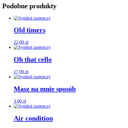
Podobne produkty
Old timers
22,00
zł
Oh that cello
17,00
zł
Masz na mnie sposób
3,00
zł
Air condition