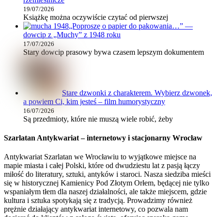
19/07/2026
Książkę można oczywiście czytać od pierwszej
„Poproszę o papier do pakowania…” —
dowcip z „Muchy” z 1948 roku
17/07/2026
Stary dowcip prasowy bywa czasem lepszym dokumentem
Stare dzwonki z charakterem. Wybierz dzwonek,
a powiem Ci, kim jesteś – film humorystyczny
16/07/2026
Są przedmioty, które nie muszą wiele robić, żeby
Szarlatan Antykwariat – internetowy i stacjonarny Wrocław
Antykwariat Szarlatan we Wrocławiu to wyjątkowe miejsce na
mapie miasta i całej Polski, które od dwudziestu lat z pasją łączy
miłość do literatury, sztuki, antyków i staroci. Nasza siedziba mieści
się w historycznej Kamienicy Pod Złotym Orłem, będącej nie tylko
wspaniałym tłem dla naszej działalności, ale także miejscem, gdzie
kultura i sztuka spotykają się z tradycją. Prowadzimy również
prężnie działający antykwariat internetowy, co pozwala nam