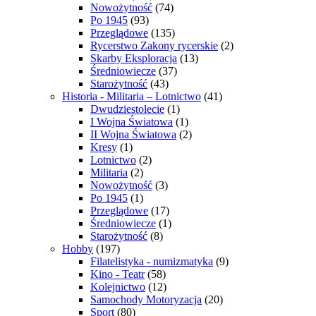
Nowożytność
(74)
Po 1945
(93)
Przeglądowe
(135)
Rycerstwo Zakony rycerskie
(2)
Skarby Eksploracja
(13)
Średniowiecze
(37)
Starożytność
(43)
Historia - Militaria – Lotnictwo
(41)
Dwudziestolecie
(1)
I Wojna Światowa
(1)
II Wojna Światowa
(2)
Kresy
(1)
Lotnictwo
(2)
Militaria
(2)
Nowożytność
(3)
Po 1945
(1)
Przeglądowe
(17)
Średniowiecze
(1)
Starożytność
(8)
Hobby
(197)
Filatelistyka - numizmatyka
(9)
Kino - Teatr
(58)
Kolejnictwo
(12)
Samochody Motoryzacja
(20)
Sport
(80)