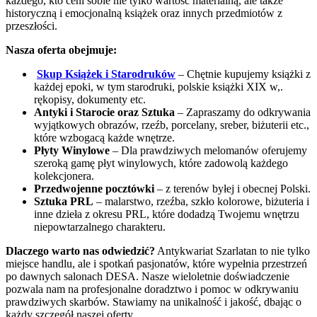
każdego, kto ceni sobie nie tylko wartość materialną, ale także
historyczną i emocjonalną książek oraz innych przedmiotów z
przeszłości.
Nasza oferta obejmuje:
Skup Książek i Starodruków
– Chętnie kupujemy książki z
każdej epoki, w tym starodruki, polskie książki XIX w,.
rękopisy, dokumenty etc.
Antyki i Starocie oraz Sztuka
– Zapraszamy do odkrywania
wyjątkowych obrazów, rzeźb, porcelany, sreber, biżuterii etc.,
które wzbogacą każde wnętrze.
Płyty Winylowe
– Dla prawdziwych melomanów oferujemy
szeroką gamę płyt winylowych, które zadowolą każdego
kolekcjonera.
Przedwojenne pocztówki
– z terenów byłej i obecnej Polski.
Sztuka PRL
– malarstwo, rzeźba, szkło kolorowe, biżuteria i
inne dzieła z okresu PRL, które dodadzą Twojemu wnętrzu
niepowtarzalnego charakteru.
Dlaczego warto nas odwiedzić?
Antykwariat Szarlatan to nie tylko
miejsce handlu, ale i spotkań pasjonatów, które wypełnia przestrzeń
po dawnych salonach DESA. Nasze wieloletnie doświadczenie
pozwala nam na profesjonalne doradztwo i pomoc w odkrywaniu
prawdziwych skarbów. Stawiamy na unikalność i jakość, dbając o
każdy szczegół naszej oferty.