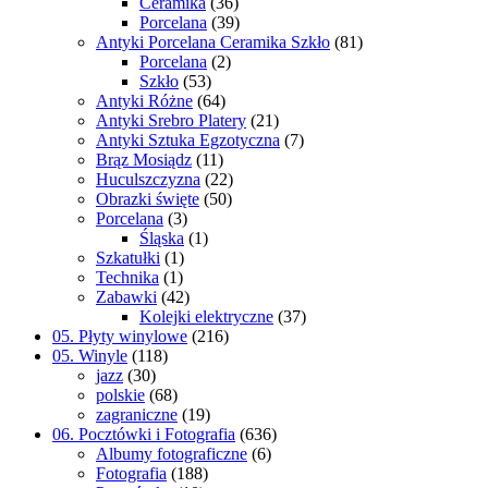
Ceramika
(36)
Porcelana
(39)
Antyki Porcelana Ceramika Szkło
(81)
Porcelana
(2)
Szkło
(53)
Antyki Różne
(64)
Antyki Srebro Platery
(21)
Antyki Sztuka Egzotyczna
(7)
Brąz Mosiądz
(11)
Huculszczyzna
(22)
Obrazki święte
(50)
Porcelana
(3)
Śląska
(1)
Szkatułki
(1)
Technika
(1)
Zabawki
(42)
Kolejki elektryczne
(37)
05. Płyty winylowe
(216)
05. Winyle
(118)
jazz
(30)
polskie
(68)
zagraniczne
(19)
06. Pocztówki i Fotografia
(636)
Albumy fotograficzne
(6)
Fotografia
(188)