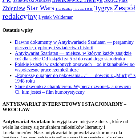
Sapkowski Andrzej
J. K.
Zespół
Star Wars
Tygrys
Zbigniew
The Beatles
Tolkien J.R.R.
redakcyjny
Łysiak Waldemar
Ostatnie wpisy
Dawne dokumenty w Antykwariacie Szarlatan — pergaminy,
pieczęcie, dyplomy i świadectwa historii
Antykwariat Szarlatan — miejsce, w którym każdy znajdzie
coś dla siebie Od książki za 5 zł do rzadkiego starodruku
Polskie książki w ozdobnych oprawach – od inkunabułów po
współczesne prace rzemieślnicze
„Poproszę o papier do pakowania…” — dowcip z „Muchy” z
1948 roku
Stare dzwonki z charakterem. Wybierz dzwonek, a powiem
Ci, kim jesteś – film humorystyczny
ANTYKWARIAT INTERNETOWY I STACJONARNY –
WROCŁAW
Antykwariat Szarlatan
to wyjątkowe miejsce z duszą, które od
wielu lat cieszy się zaufaniem miłośników literatury i
kolekcjonerów. Nasz antykwariat to prawdziwa skarbnica dla