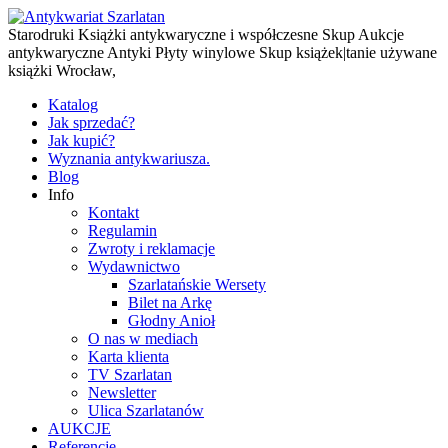
Starodruki Książki antykwaryczne i współczesne Skup Aukcje
antykwaryczne Antyki Płyty winylowe Skup książek|tanie używane
książki Wrocław,
Katalog
Jak sprzedać?
Jak kupić?
Wyznania antykwariusza.
Blog
Info
Kontakt
Regulamin
Zwroty i reklamacje
Wydawnictwo
Szarlatańskie Wersety
Bilet na Arkę
Głodny Anioł
O nas w mediach
Karta klienta
TV Szarlatan
Newsletter
Ulica Szarlatanów
AUKCJE
Referencje