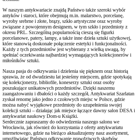
W naszym antykwariacie znajdą Państwo także szeroki wybór
antyków i staroci, które obejmują m.in. malarstwo, porcelanę,
wyroby srebrne i złote, brązy, szkło artystyczne oraz wyroby
związane z powojennym designem, w tym szkło i przedmioty z
okresu PRL. Szczególną popularnością cieszą się figurki
porcelanowe, patery, lampy, a także inne dzieła sztuki użytkowej,
które stanowią doskonałe połączenie estetyki i funkcjonalności.
Każdy z tych przedmiotów jest wybierany z wielką uwagą, by
spełniać oczekiwania najbardziej wymagających kolekcjonerów i
miłośników sztuki.
Nasza pasja do odkrywania i dzielenia się pięknem oraz historią
sprawia, że od dwudziestu lat jesteśmy miejscem, gdzie spotykają
się kolekcjonerzy, bibliofile, koneserzy sztuki oraz osoby
poszukujące unikatowych przedmiotów. Dzięki naszemu
zaangażowaniu i dbałości o każdy szczegół, Antykwariat Szarlatan
zyskał renomę jako jedno z czołowych miejsc w Polsce, gdzie
można nabyć wyjątkowe przedmioty do uzupełnienia swojej
kolekcji sztuki – działając jak miejsce łączące dawny salon DESA i
antykwariat naukowy Dom-u Książki.
Serdecznie zapraszamy do odwiedzenia naszego salonu we
Wrocławiu, jak również do korzystania z oferty antykwariatu
internetowego, gdzie na bieżąco aktualizujemy nasz asortyment,
umożliwiając Państwu odkrywanie prawdziwych skarbów