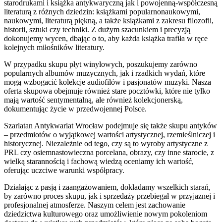
starodrukami i książka antykwaryczną jak i powojenną-współczesną
literaturą z różnych dziedzin: książkami popularnonaukowymi,
naukowymi, literaturą piękną, a także książkami z zakresu filozofii,
historii, sztuki czy techniki. Z dużym szacunkiem i precyzją
dokonujemy wycen, dbając o to, aby każda książka trafiła w ręce
kolejnych miłośników literatury.
W przypadku skupu płyt winylowych, poszukujemy zarówno
popularnych albumów muzycznych, jak i rzadkich wydań, które
mogą wzbogacić kolekcje audiofilów i pasjonatów muzyki. Nasza
oferta skupowa obejmuje również stare pocztówki, które nie tylko
mają wartość sentymentalną, ale również kolekcjonerską,
dokumentując życie w przedwojennej Polsce.
Szarlatan Antykwariat Wrocław podejmuje się także skupu antyków
– przedmiotów o wyjątkowej wartości artystycznej, rzemieślniczej i
historycznej. Niezależnie od tego, czy są to wyroby artystyczne z
PRL czy osiemnastowieczna porcelana, obrazy, czy inne starocie, z
wielką starannością i fachową wiedzą oceniamy ich wartość,
oferując uczciwe warunki współpracy.
Działając z pasją i zaangażowaniem, dokładamy wszelkich starań,
by zarówno proces skupu, jak i sprzedaży przebiegał w przyjaznej i
profesjonalnej atmosferze. Naszym celem jest zachowanie
dziedzictwa kulturowego oraz umożliwienie nowym pokoleniom