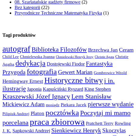
08. Szarlatańskie gadżety firmowe
(2)
Bez kategorii
(22)
Przyrodnicze Techniczne Matematyka Fizyka
(1)
Tagi produktów
autograf
Biblioteka Filozofów
Ceram
Brzechwa Jan
Child Lee
Chmielewska Joanna
Christie
Chmielewski Henryk Jerzy
Christie Agata
dedykacja
Fantastyka
Dostojewski Fiodor
Agatha
fotografia
Przygoda
Gewert Marian
Gombrowicz Witold
Historyczne bitwy
i in.
Hemingway Ernest
ilustracje
Japonia
Kapuściński Ryszard
King Stephen
Kraszewski Józef Ignacy
Lem Stanisław
pierwsze wydanie
Mickiewicz Adam
Piekara Jacek
mosiądz
pocztówka
Poczytaj mi mamo
Platon
Pilipiuk Andrzej
praca zbiorowa
porcelana
Pratchett Terry
Rowling
Sienkiewicz Henryk
Skoczylas
Sapkowski Andrzej
J. K.