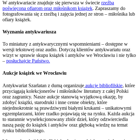
W antykwariacie znajduje się pierwsza w świecie
rzeźba
poświęcona ofiarom oraz miłośnikom książek
. Zapraszamy do
fotografowania się z rzeźbą i zajęcia jednej ze stron – miłośnika lub
ofiary książek.
Wyznania antykwariusza
To miniatury z antykwarycznymi wspomnieniami – dostępne w
wersji tekstowej oraz audio. Dotyczą klientów antykwariatu oraz
wizyt w sprawie skupu książek i antyków we Wrocławiu i nie tylko
–
posłuchajcie Państwo.
Aukcje książek we Wrocławiu
Antykwariat Szarlatan z dumą organizuje
aukcje bibliofilskie
, które
przyciągają kolekcjonerów i miłośników literatury z całej Polski
oraz zagranicy. Nasze aukcje stanowią wyjątkową okazję, by
zdobyć książki, starodruki i inne cenne obiekty, które
niejednokrotnie są prawdziwymi białymi krukami – unikatowymi
egzemplarzami, które rzadko pojawiają się na rynku. Każda aukcja
to starannie wyselekcjonowany zbiór dzieł, który odzwierciedla
naszą pasję do książek i antyków oraz głęboką wiedzę na temat
rynku bibliofilskiego.