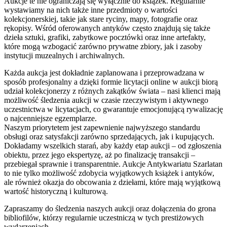
Aukcje te nie ograniczają się wyłącznie do książek. Regularnie
wystawiamy na nich także inne przedmioty o wartości
kolekcjonerskiej, takie jak stare ryciny, mapy, fotografie oraz
rękopisy. Wśród oferowanych antyków często znajdują się także
dzieła sztuki, grafiki, zabytkowe pocztówki oraz inne artefakty,
które mogą wzbogacić zarówno prywatne zbiory, jak i zasoby
instytucji muzealnych i archiwalnych.
Każda aukcja jest dokładnie zaplanowana i przeprowadzana w
sposób profesjonalny a dzięki formie licytacji online w aukcji biorą
udział kolekcjonerzy z różnych zakątków świata – nasi klienci mają
możliwość śledzenia aukcji w czasie rzeczywistym i aktywnego
uczestnictwa w licytacjach, co gwarantuje emocjonującą rywalizację
o najcenniejsze egzemplarze.
Naszym priorytetem jest zapewnienie najwyższego standardu
obsługi oraz satysfakcji zarówno sprzedających, jak i kupujących.
Dokładamy wszelkich starań, aby każdy etap aukcji – od zgłoszenia
obiektu, przez jego ekspertyzę, aż po finalizację transakcji –
przebiegał sprawnie i transparentnie. Aukcje Antykwariatu Szarlatan
to nie tylko możliwość zdobycia wyjątkowych książek i antyków,
ale również okazja do obcowania z dziełami, które mają wyjątkową
wartość historyczną i kulturową.
Zapraszamy do śledzenia naszych aukcji oraz dołączenia do grona
bibliofilów, którzy regularnie uczestniczą w tych prestiżowych
wydarzeniach.