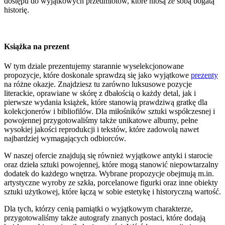
dostępu do wyjątkowych przedmiotów, które niosą ze sobą bogatą
historię.
Książka na prezent
W tym dziale prezentujemy starannie wyselekcjonowane
propozycje, które doskonale sprawdzą się jako wyjątkowe
prezenty
na różne okazje. Znajdziesz tu zarówno luksusowe pozycje
literackie, oprawiane w skórę z dbałością o każdy detal, jak i
pierwsze wydania książek, które stanowią prawdziwą gratkę dla
kolekcjonerów i bibliofilów. Dla miłośników sztuki współczesnej i
powojennej przygotowaliśmy także unikatowe albumy, pełne
wysokiej jakości reprodukcji i tekstów, które zadowolą nawet
najbardziej wymagających odbiorców.
W naszej ofercie znajdują się również wyjątkowe antyki i starocie
oraz dzieła sztuki powojennej, które mogą stanowić niepowtarzalny
dodatek do każdego wnętrza. Wybrane propozycje obejmują m.in.
artystyczne wyroby ze szkła, porcelanowe figurki oraz inne obiekty
sztuki użytkowej, które łączą w sobie estetykę i historyczną wartość.
Dla tych, którzy cenią pamiątki o wyjątkowym charakterze,
przygotowaliśmy także autografy znanych postaci, które dodają