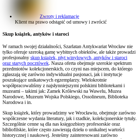
Zwroty i reklamacje
Klient ma prawo odstąpić od umowy i zwrócić
Skup książek, antyków i staroci
W ramach swojej działalności, Szarlatan Antykwariat Wrocław nie
tylko oferuje szeroką gamę wybitnych obiektów, ale także prowadzi
profesjonalny
skup książek, płyt winylowych, antyków i staroci
oraz starych pocztówek
. Nasza oferta obejmuje szerokie spektrum
przedmiotów kolekcjonerskich, co czyni nas miejscem, do którego
zgłaszają się zarówno indywidualni pasjonaci, jak i instytucje
poszukujące unikatowych egzemplarzy. Wielokrotnie
współpracowaliśmy z najsłynniejszymi polskimi bibliotekami i
muzeami – takimi jak: Zamek Królewski na Wawelu, Muzea
Narodowe, Muzeum Wojska Polskiego, Ossolineum, Biblioteka
Narodowa i in.
Skup książek, który prowadzimy we Wrocławiu, obejmuje zarówno
współczesne wydania literatury, jak i rzadkie, kolekcjonerskie tytuły.
Szczególnie cenne są dla nas księgozbiory profesorskie oraz
bibliofilskie, które często zawierają dzieła o unikalnej wartości
historycznej i naukowej. Jesteśmy zainteresowani zarówno