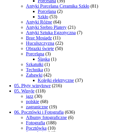
Porcelana
(39)
Antyki Porcelana Ceramika Szkło
(81)
Porcelana
(2)
Szkło
(53)
Antyki Różne
(64)
Antyki Srebro Platery
(21)
Antyki Sztuka Egzotyczna
(7)
Brąz Mosiądz
(11)
Huculszczyzna
(22)
Obrazki święte
(50)
Porcelana
(3)
Śląska
(1)
Szkatułki
(1)
Technika
(1)
Zabawki
(42)
Kolejki elektryczne
(37)
05. Płyty winylowe
(216)
05. Winyle
(118)
jazz
(30)
polskie
(68)
zagraniczne
(19)
06. Pocztówki i Fotografia
(636)
Albumy fotograficzne
(6)
Fotografia
(188)
Pocztówka
(10)