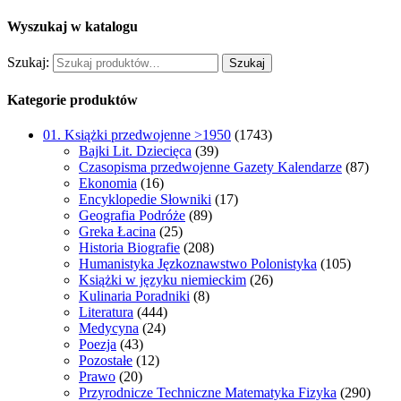
Wyszukaj w katalogu
Szukaj:
Szukaj
Kategorie produktów
01. Książki przedwojenne >1950
(1743)
Bajki Lit. Dziecięca
(39)
Czasopisma przedwojenne Gazety Kalendarze
(87)
Ekonomia
(16)
Encyklopedie Słowniki
(17)
Geografia Podróże
(89)
Greka Łacina
(25)
Historia Biografie
(208)
Humanistyka Jęzkoznawstwo Polonistyka
(105)
Książki w języku niemieckim
(26)
Kulinaria Poradniki
(8)
Literatura
(444)
Medycyna
(24)
Poezja
(43)
Pozostałe
(12)
Prawo
(20)
Przyrodnicze Techniczne Matematyka Fizyka
(290)