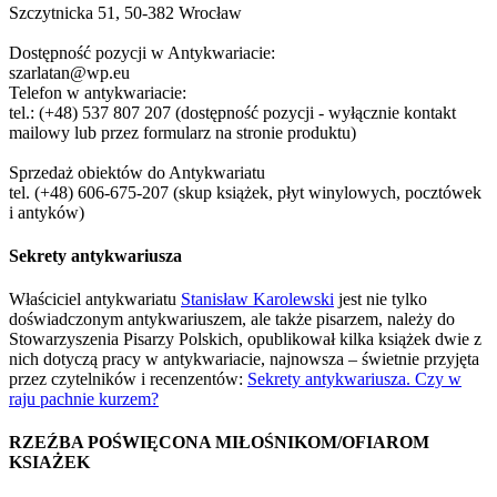
Szczytnicka 51, 50-382 Wrocław
Dostępność pozycji w Antykwariacie:
szarlatan@wp.eu
Telefon w antykwariacie:
tel.: (+48) 537 807 207 (dostępność pozycji - wyłącznie kontakt
mailowy lub przez formularz na stronie produktu)
Sprzedaż obiektów do Antykwariatu
tel. (+48) 606-675-207 (skup książek, płyt winylowych, pocztówek
i antyków)
Sekrety antykwariusza
Właściciel antykwariatu
Stanisław Karolewski
jest nie tylko
doświadczonym antykwariuszem, ale także pisarzem, należy do
Stowarzyszenia Pisarzy Polskich, opublikował kilka książek dwie z
nich dotyczą pracy w antykwariacie, najnowsza – świetnie przyjęta
przez czytelników i recenzentów:
Sekrety antykwariusza. Czy w
raju pachnie kurzem?
RZEŹBA POŚWIĘCONA MIŁOŚNIKOM/OFIAROM
KSIAŻEK