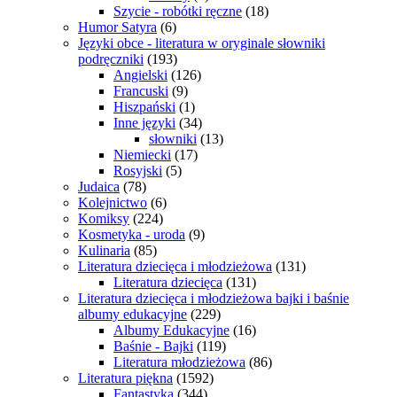
Szycie - robótki ręczne
(18)
Humor Satyra
(6)
Języki obce - literatura w oryginale słowniki
podręczniki
(193)
Angielski
(126)
Francuski
(9)
Hiszpański
(1)
Inne języki
(34)
słowniki
(13)
Niemiecki
(17)
Rosyjski
(5)
Judaica
(78)
Kolejnictwo
(6)
Komiksy
(224)
Kosmetyka - uroda
(9)
Kulinaria
(85)
Literatura dziecięca i młodzieżowa
(131)
Literatura dziecięca
(131)
Literatura dziecięca i młodzieżowa bajki i baśnie
albumy edukacyjne
(229)
Albumy Edukacyjne
(16)
Baśnie - Bajki
(119)
Literatura młodzieżowa
(86)
Literatura piękna
(1592)
Fantastyka
(344)