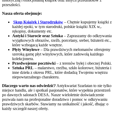
historyczną i emocjonalną książek oraz innych przedmiotów z
przeszłości.
Nasza oferta obejmuje:
Skup Książek i Starodruków
– Chętnie kupujemy książki z
każdej epoki, w tym starodruki, polskie książki XIX w,.
rękopisy, dokumenty etc.
Antyki i Starocie oraz Sztuka
– Zapraszamy do odkrywania
wyjątkowych obrazów, rzeźb, porcelany, sreber, biżuterii etc.,
które wzbogacą każde wnętrze.
Płyty Winylowe
– Dla prawdziwych melomanów oferujemy
szeroką gamę płyt winylowych, które zadowolą każdego
kolekcjonera.
Przedwojenne pocztówki
– z terenów byłej i obecnej Polski.
Sztuka PRL
– malarstwo, rzeźba, szkło kolorowe, biżuteria i
inne dzieła z okresu PRL, które dodadzą Twojemu wnętrzu
niepowtarzalnego charakteru.
Dlaczego warto nas odwiedzić?
Antykwariat Szarlatan to nie tylko
miejsce handlu, ale i spotkań pasjonatów, które wypełnia przestrzeń
po dawnych salonach DESA. Nasze wieloletnie doświadczenie
pozwala nam na profesjonalne doradztwo i pomoc w odkrywaniu
prawdziwych skarbów. Stawiamy na unikalność i jakość, dbając o
każdy szczegół naszej oferty.