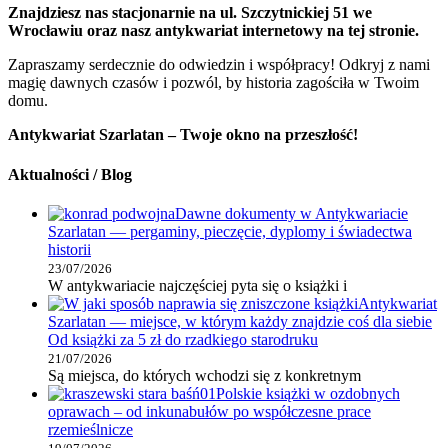
Znajdziesz nas stacjonarnie na ul. Szczytnickiej 51 we
Wrocławiu oraz nasz antykwariat internetowy na tej stronie.
Zapraszamy serdecznie do odwiedzin i współpracy! Odkryj z nami
magię dawnych czasów i pozwól, by historia zagościła w Twoim
domu.
Antykwariat Szarlatan – Twoje okno na przeszłość!
Aktualności / Blog
Dawne dokumenty w Antykwariacie
Szarlatan — pergaminy, pieczęcie, dyplomy i świadectwa
historii
23/07/2026
W antykwariacie najczęściej pyta się o książki i
Antykwariat
Szarlatan — miejsce, w którym każdy znajdzie coś dla siebie
Od książki za 5 zł do rzadkiego starodruku
21/07/2026
Są miejsca, do których wchodzi się z konkretnym
Polskie książki w ozdobnych
oprawach – od inkunabułów po współczesne prace
rzemieślnicze