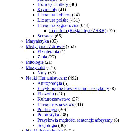
Horrory Thillery
(40)
Kryminały
(41)
Literatura kobieca
(24)
Literatura polska
(431)
Literatura zagraniczna
(644)
Imperium (Rosja i byłe ZSRR)
(52)
Sensacja
(65)
Marynistyka
(85)
Medycyna i Zdrowie
(262)
Fizjoterapia
(1)
Zioła
(22)
Mitologie
(21)
Muzykalia
(145)
Nuty
(67)
Nauki Humanistyczne
(492)
Antropologia
(6)
Encyklopedie Powszechne Leksykony
(8)
Filozofia
(218)
Kulturoznawstwo
(37)
Literaturoznawstwo
(41)
Politologia
(20)
Polonistyka
(38)
Przysłowia mądrości sentencje aforyzmy
(8)
Socjologia
(36)
Nauki Przyrodnicze
(221)