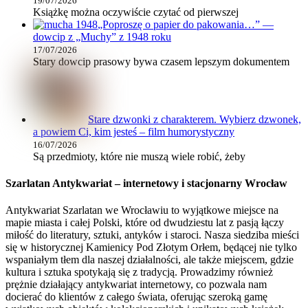
19/07/2026
Książkę można oczywiście czytać od pierwszej
„Poproszę o papier do pakowania…” —
dowcip z „Muchy” z 1948 roku
17/07/2026
Stary dowcip prasowy bywa czasem lepszym dokumentem
Stare dzwonki z charakterem. Wybierz dzwonek,
a powiem Ci, kim jesteś – film humorystyczny
16/07/2026
Są przedmioty, które nie muszą wiele robić, żeby
Szarlatan Antykwariat – internetowy i stacjonarny Wrocław
Antykwariat Szarlatan we Wrocławiu to wyjątkowe miejsce na
mapie miasta i całej Polski, które od dwudziestu lat z pasją łączy
miłość do literatury, sztuki, antyków i staroci. Nasza siedziba mieści
się w historycznej Kamienicy Pod Złotym Orłem, będącej nie tylko
wspaniałym tłem dla naszej działalności, ale także miejscem, gdzie
kultura i sztuka spotykają się z tradycją. Prowadzimy również
prężnie działający antykwariat internetowy, co pozwala nam
docierać do klientów z całego świata, oferując szeroką gamę