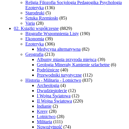
Religia Filozofia Socjologia Pedagogika Psychologia
Ezoteryka
(136)
Starodruki
(5)
Sztuka Rzemiosło
(85)
Varia
(28)
02. Książki współczesne
(8829)
Biografie Wspomnienia Listy
(190)
Ekonomia
(39)
Ezoteryka
(306)
Medycyna alternatywna
(82)
Geografia
(213)
Albumy miasta przyroda miejsca
(39)
Geologia Minerały Kamienie szlachetne
(6)
Podróżnicze
(40)
Przewodniki turystyczne
(112)
Historia - Militaria - Lotnictwo
(837)
Archeologia
(4)
Dwudziestolecie
(12)
I Wojna Światowa
(12)
II Wojna Światowa
(220)
Indianie
(2)
Kresy
(28)
Lotnictwo
(28)
Militaria
(111)
Nowożytność
(74)