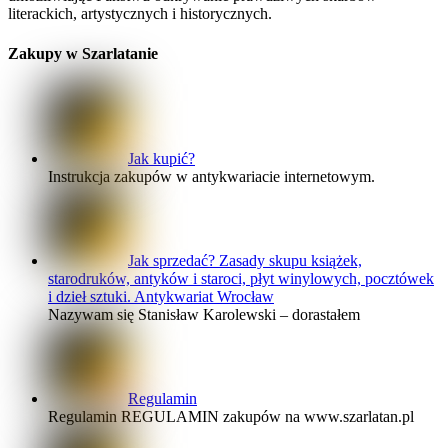
literackich, artystycznych i historycznych.
Zakupy w Szarlatanie
Jak kupić?
Instrukcja zakupów w antykwariacie internetowym.
Jak sprzedać? Zasady skupu książek,
starodruków, antyków i staroci, płyt winylowych, pocztówek
i dzieł sztuki. Antykwariat Wrocław
Nazywam się Stanisław Karolewski – dorastałem
Regulamin
Regulamin REGULAMIN zakupów na www.szarlatan.pl