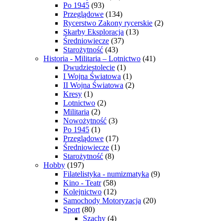
Po 1945
(93)
Przeglądowe
(134)
Rycerstwo Zakony rycerskie
(2)
Skarby Eksploracja
(13)
Średniowiecze
(37)
Starożytność
(43)
Historia - Militaria – Lotnictwo
(41)
Dwudziestolecie
(1)
I Wojna Światowa
(1)
II Wojna Światowa
(2)
Kresy
(1)
Lotnictwo
(2)
Militaria
(2)
Nowożytność
(3)
Po 1945
(1)
Przeglądowe
(17)
Średniowiecze
(1)
Starożytność
(8)
Hobby
(197)
Filatelistyka - numizmatyka
(9)
Kino - Teatr
(58)
Kolejnictwo
(12)
Samochody Motoryzacja
(20)
Sport
(80)
Szachy
(4)