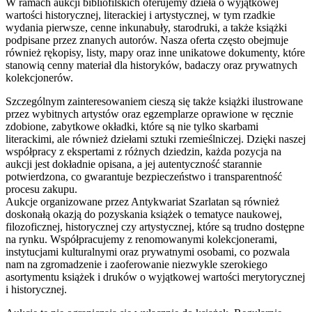
W ramach aukcji bibliofilskich oferujemy dzieła o wyjątkowej
wartości historycznej, literackiej i artystycznej, w tym rzadkie
wydania pierwsze, cenne inkunabuły, starodruki, a także książki
podpisane przez znanych autorów. Nasza oferta często obejmuje
również rękopisy, listy, mapy oraz inne unikatowe dokumenty, które
stanowią cenny materiał dla historyków, badaczy oraz prywatnych
kolekcjonerów.
Szczególnym zainteresowaniem cieszą się także książki ilustrowane
przez wybitnych artystów oraz egzemplarze oprawione w ręcznie
zdobione, zabytkowe okładki, które są nie tylko skarbami
literackimi, ale również dziełami sztuki rzemieślniczej. Dzięki naszej
współpracy z ekspertami z różnych dziedzin, każda pozycja na
aukcji jest dokładnie opisana, a jej autentyczność starannie
potwierdzona, co gwarantuje bezpieczeństwo i transparentność
procesu zakupu.
Aukcje organizowane przez Antykwariat Szarlatan są również
doskonałą okazją do pozyskania książek o tematyce naukowej,
filozoficznej, historycznej czy artystycznej, które są trudno dostępne
na rynku. Współpracujemy z renomowanymi kolekcjonerami,
instytucjami kulturalnymi oraz prywatnymi osobami, co pozwala
nam na zgromadzenie i zaoferowanie niezwykle szerokiego
asortymentu książek i druków o wyjątkowej wartości merytorycznej
i historycznej.