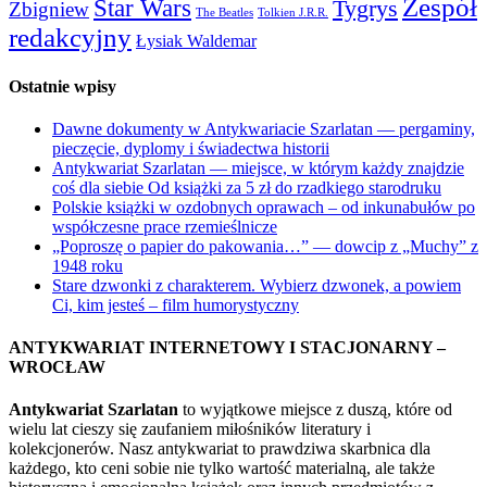
Zespół
Star Wars
Tygrys
Zbigniew
The Beatles
Tolkien J.R.R.
redakcyjny
Łysiak Waldemar
Ostatnie wpisy
Dawne dokumenty w Antykwariacie Szarlatan — pergaminy,
pieczęcie, dyplomy i świadectwa historii
Antykwariat Szarlatan — miejsce, w którym każdy znajdzie
coś dla siebie Od książki za 5 zł do rzadkiego starodruku
Polskie książki w ozdobnych oprawach – od inkunabułów po
współczesne prace rzemieślnicze
„Poproszę o papier do pakowania…” — dowcip z „Muchy” z
1948 roku
Stare dzwonki z charakterem. Wybierz dzwonek, a powiem
Ci, kim jesteś – film humorystyczny
ANTYKWARIAT INTERNETOWY I STACJONARNY –
WROCŁAW
Antykwariat Szarlatan
to wyjątkowe miejsce z duszą, które od
wielu lat cieszy się zaufaniem miłośników literatury i
kolekcjonerów. Nasz antykwariat to prawdziwa skarbnica dla
każdego, kto ceni sobie nie tylko wartość materialną, ale także