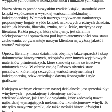
wyjątkowych obiektów kolekcjonerskich i unikatowych książek.
Nasza oferta to przede wszystkim rzadkie książki, starodruki oraz
książki współczesne o wysokiej wartości intelektualnej i
kolekcjonerskiej. W ramach naszego antykwariatu naukowego
proponujemy bogaty wybór książek naukowych z różnych dziedzin,
takich jak historia, filozofia, sztuka, nauki ścisłe, medycyna czy
literatura. Każda pozycja, którą oferujemy, jest starannie
selekcjonowana i sprawdzana pod kątem autentyczności oraz stanu
zachowania, co gwarantuje naszym klientom najwyższą jakość i
wartość zakupów.
Oprócz literatury, nasza działalność obejmuje także sprzedaż i skup
dokumentów historycznych, rękopisów oraz innych wyjątkowych
materiałów piśmienniczych, które stanowią cenne świadectwo
minionych epok. W ofercie znajdą Państwo również stare
pocztówki, które mają szczególną wartość sentymentalną i
kolekcjonerską, odzwierciedlając dawną ikonografię i style
graficzne.
Kolejnym ważnym elementem naszej działalności jest sprzedaż płyt
winylowych – poszukujemy i oferujemy zarówno
wielkonakładowe, jak i rzadkie wydania, które zadowolą nawet
najbardziej wymagających melomanów i kolekcjonerów winyli. To
nie tylko muzyczne perełki, ale także nośniki historii dźwięku i
techniki.