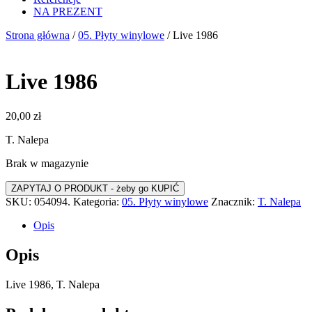
NA PREZENT
Strona główna
/
05. Płyty winylowe
/ Live 1986
Live 1986
20,00
zł
T. Nalepa
Brak w magazynie
SKU:
054094.
Kategoria:
05. Płyty winylowe
Znacznik:
T. Nalepa
Opis
Opis
Live 1986, T. Nalepa