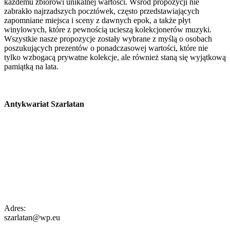
każdemu zbiorowi unikalnej wartości. Wśród propozycji nie
zabrakło najrzadszych pocztówek, często przedstawiających
zapomniane miejsca i sceny z dawnych epok, a także płyt
winylowych, które z pewnością ucieszą kolekcjonerów muzyki.
Wszystkie nasze propozycje zostały wybrane z myślą o osobach
poszukujących prezentów o ponadczasowej wartości, które nie
tylko wzbogacą prywatne kolekcje, ale również staną się wyjątkową
pamiątką na lata.
Antykwariat Szarlatan
Adres:
szarlatan@wp.eu