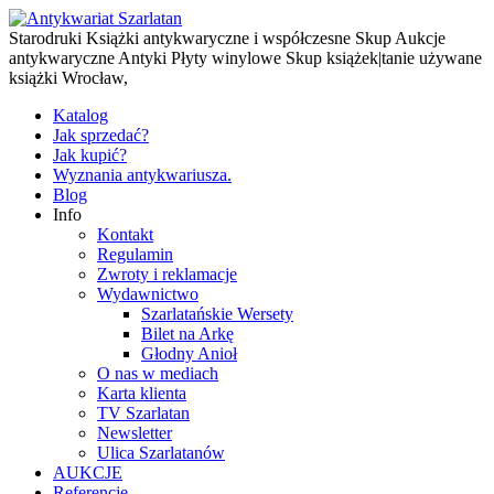
Starodruki Książki antykwaryczne i współczesne Skup Aukcje
antykwaryczne Antyki Płyty winylowe Skup książek|tanie używane
książki Wrocław,
Katalog
Jak sprzedać?
Jak kupić?
Wyznania antykwariusza.
Blog
Info
Kontakt
Regulamin
Zwroty i reklamacje
Wydawnictwo
Szarlatańskie Wersety
Bilet na Arkę
Głodny Anioł
O nas w mediach
Karta klienta
TV Szarlatan
Newsletter
Ulica Szarlatanów
AUKCJE
Referencje