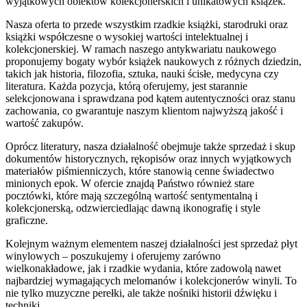
wyjątkowych obiektów kolekcjonerskich i unikatowych książek.
Nasza oferta to przede wszystkim rzadkie książki, starodruki oraz
książki współczesne o wysokiej wartości intelektualnej i
kolekcjonerskiej. W ramach naszego antykwariatu naukowego
proponujemy bogaty wybór książek naukowych z różnych dziedzin,
takich jak historia, filozofia, sztuka, nauki ścisłe, medycyna czy
literatura. Każda pozycja, którą oferujemy, jest starannie
selekcjonowana i sprawdzana pod kątem autentyczności oraz stanu
zachowania, co gwarantuje naszym klientom najwyższą jakość i
wartość zakupów.
Oprócz literatury, nasza działalność obejmuje także sprzedaż i skup
dokumentów historycznych, rękopisów oraz innych wyjątkowych
materiałów piśmienniczych, które stanowią cenne świadectwo
minionych epok. W ofercie znajdą Państwo również stare
pocztówki, które mają szczególną wartość sentymentalną i
kolekcjonerską, odzwierciedlając dawną ikonografię i style
graficzne.
Kolejnym ważnym elementem naszej działalności jest sprzedaż płyt
winylowych – poszukujemy i oferujemy zarówno
wielkonakładowe, jak i rzadkie wydania, które zadowolą nawet
najbardziej wymagających melomanów i kolekcjonerów winyli. To
nie tylko muzyczne perełki, ale także nośniki historii dźwięku i
techniki.