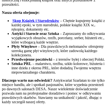
historyczną i emocjonalną książek oraz innych przedmiotów z
przeszłości.
Nasza oferta obejmuje:
Skup Książek i Starodruków
– Chętnie kupujemy książki z
każdej epoki, w tym starodruki, polskie książki XIX w,.
rękopisy, dokumenty etc.
Antyki i Starocie oraz Sztuka
– Zapraszamy do odkrywania
wyjątkowych obrazów, rzeźb, porcelany, sreber, biżuterii etc.,
które wzbogacą każde wnętrze.
Płyty Winylowe
– Dla prawdziwych melomanów oferujemy
szeroką gamę płyt winylowych, które zadowolą każdego
kolekcjonera.
Przedwojenne pocztówki
– z terenów byłej i obecnej Polski.
Sztuka PRL
– malarstwo, rzeźba, szkło kolorowe, biżuteria i
inne dzieła z okresu PRL, które dodadzą Twojemu wnętrzu
niepowtarzalnego charakteru.
Dlaczego warto nas odwiedzić?
Antykwariat Szarlatan to nie tylko
miejsce handlu, ale i spotkań pasjonatów, które wypełnia przestrzeń
po dawnych salonach DESA. Nasze wieloletnie doświadczenie
pozwala nam na profesjonalne doradztwo i pomoc w odkrywaniu
prawdziwych skarbów. Stawiamy na unikalność i jakość, dbając o
każdy szczegół naszej oferty.