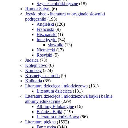
Szycie - robótki ręczne
(18)
Humor Satyra
(6)
Języki obce - literatura w oryginale słowniki
podręczniki
(193)
Angielski
(126)
Francuski
(9)
Hiszpański
(1)
Inne języki
(34)
słowniki
(13)
Niemiecki
(17)
Rosyjski
(5)
Judaica
(78)
Kolejnictwo
(6)
Komiksy
(224)
Kosmetyka - uroda
(9)
Kulinaria
(85)
Literatura dziecięca i młodzieżowa
(131)
Literatura dziecięca
(131)
Literatura dziecięca i młodzieżowa bajki i baśnie
albumy edukacyjne
(229)
Albumy Edukacyjne
(16)
Baśnie - Bajki
(119)
Literatura młodzieżowa
(86)
Literatura piękna
(1592)
Fantastyka
(344)