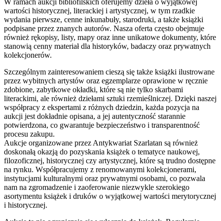
W ramach aukcji bibliofilskich oferujemy dzieła o wyjątkowej
wartości historycznej, literackiej i artystycznej, w tym rzadkie
wydania pierwsze, cenne inkunabuły, starodruki, a także książki
podpisane przez znanych autorów. Nasza oferta często obejmuje
również rękopisy, listy, mapy oraz inne unikatowe dokumenty, które
stanowią cenny materiał dla historyków, badaczy oraz prywatnych
kolekcjonerów.
Szczególnym zainteresowaniem cieszą się także książki ilustrowane
przez wybitnych artystów oraz egzemplarze oprawione w ręcznie
zdobione, zabytkowe okładki, które są nie tylko skarbami
literackimi, ale również dziełami sztuki rzemieślniczej. Dzięki naszej
współpracy z ekspertami z różnych dziedzin, każda pozycja na
aukcji jest dokładnie opisana, a jej autentyczność starannie
potwierdzona, co gwarantuje bezpieczeństwo i transparentność
procesu zakupu.
Aukcje organizowane przez Antykwariat Szarlatan są również
doskonałą okazją do pozyskania książek o tematyce naukowej,
filozoficznej, historycznej czy artystycznej, które są trudno dostępne
na rynku. Współpracujemy z renomowanymi kolekcjonerami,
instytucjami kulturalnymi oraz prywatnymi osobami, co pozwala
nam na zgromadzenie i zaoferowanie niezwykle szerokiego
asortymentu książek i druków o wyjątkowej wartości merytorycznej
i historycznej.