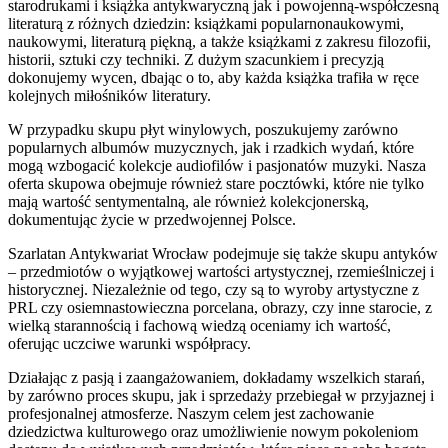
starodrukami i książka antykwaryczną jak i powojenną-współczesną
literaturą z różnych dziedzin: książkami popularnonaukowymi,
naukowymi, literaturą piękną, a także książkami z zakresu filozofii,
historii, sztuki czy techniki. Z dużym szacunkiem i precyzją
dokonujemy wycen, dbając o to, aby każda książka trafiła w ręce
kolejnych miłośników literatury.
W przypadku skupu płyt winylowych, poszukujemy zarówno
popularnych albumów muzycznych, jak i rzadkich wydań, które
mogą wzbogacić kolekcje audiofilów i pasjonatów muzyki. Nasza
oferta skupowa obejmuje również stare pocztówki, które nie tylko
mają wartość sentymentalną, ale również kolekcjonerską,
dokumentując życie w przedwojennej Polsce.
Szarlatan Antykwariat Wrocław podejmuje się także skupu antyków
– przedmiotów o wyjątkowej wartości artystycznej, rzemieślniczej i
historycznej. Niezależnie od tego, czy są to wyroby artystyczne z
PRL czy osiemnastowieczna porcelana, obrazy, czy inne starocie, z
wielką starannością i fachową wiedzą oceniamy ich wartość,
oferując uczciwe warunki współpracy.
Działając z pasją i zaangażowaniem, dokładamy wszelkich starań,
by zarówno proces skupu, jak i sprzedaży przebiegał w przyjaznej i
profesjonalnej atmosferze. Naszym celem jest zachowanie
dziedzictwa kulturowego oraz umożliwienie nowym pokoleniom