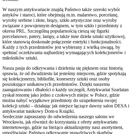
W naszym antykwariacie znajdą Państwo także szeroki wybór
antyków i staroci, które obejmują m.in. malarstwo, porcelanę,
wyroby srebrne i złote, brązy, szkło artystyczne oraz wyroby
związane z powojennym designem, w tym szkło i przedmioty z
okresu PRL. Szczególną popularnością cieszą się figurki
porcelanowe, patery, lampy, a także inne dzieła sztuki użytkowej,
które stanowią doskonałe połączenie estetyki i funkcjonalności.
Każdy z tych przedmiotów jest wybierany z wielką uwagą, by
spełniać oczekiwania najbardziej wymagających kolekcjonerów i
miłośników sztuki.
Nasza pasja do odkrywania i dzielenia się pięknem oraz historią
sprawia, że od dwudziestu lat jesteśmy miejscem, gdzie spotykają
się kolekcjonerzy, bibliofile, koneserzy sztuki oraz osoby
poszukujące unikatowych przedmiotów. Dzięki naszemu
zaangażowaniu i dbałości o każdy szczegół, Antykwariat Szarlatan
zyskał renomę jako jedno z czołowych miejsc w Polsce, gdzie
można nabyć wyjątkowe przedmioty do uzupełnienia swojej
kolekcji sztuki – działając jak miejsce łączące dawny salon DESA i
antykwariat naukowy Dom-u Książki.
Serdecznie zapraszamy do odwiedzenia naszego salonu we
Wrocławiu, jak również do korzystania z oferty antykwariatu
internetowego, gdzie na bieżąco aktualizujemy nasz asortyment,
umożliwiając Państwu odkrywanie prawdziwych skarbów