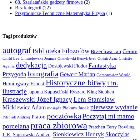
08. Szarlatańskie gadżety firmowe
(2)
Bez kategorii
(22)
Przyrodnicze Techniczne Matematyka Fizyka
(1)
Tagi produktów
autograf
Biblioteka Filozofów
Ceram
Brzechwa Jan
Child Lee
Chmielewska Joanna
Christie
Chmielewski Henryk Jerzy
Christie Agata
dedykacja
Fantastyka
Dostojewski Fiodor
Agatha
fotografia
Przygoda
Gewert Marian
Gombrowicz Witold
Historyczne bitwy
i in.
Hemingway Ernest
ilustracje
Japonia
Kapuściński Ryszard
King Stephen
Kraszewski Józef Ignacy
Lem Stanisław
pierwsze wydanie
Mickiewicz Adam
Piekara Jacek
mosiądz
pocztówka
Poczytaj mi mamo
Platon
Pilipiuk Andrzej
praca zbiorowa
porcelana
Pratchett Terry
Rowling
Sienkiewicz Henryk
Skoczylas
Sapkowski Andrzej
J. K.