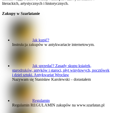
literackich, artystycznych i historycznych.
Zakupy w Szarlatanie
Jak kupić?
Instrukcja zakupów w antykwariacie internetowym.
Jak sprzedać? Zasady skupu książek,
starodruków, antyków i staroci, płyt winylowych, pocztówek
i dzieł sztuki. Antykwariat Wrocław
Nazywam się Stanisław Karolewski – dorastałem
Regulamin
Regulamin REGULAMIN zakupów na www.szarlatan.pl