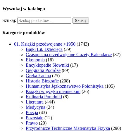
Wyszukaj w katalogu
Szukaj:
Szukaj
Kategorie produktów
01. Książki przedwojenne >1950
(1743)
Bajki Lit. Dziecięca
(39)
Czasopisma przedwojenne Gazety Kalendarze
(87)
Ekonomia
(16)
Encyklopedie Słowniki
(17)
Geografia Podróże
(89)
Greka Łacina
(25)
Historia Biografie
(208)
Humanistyka Jęzkoznawstwo Polonistyka
(105)
Książki w języku niemieckim
(26)
Kulinaria Poradniki
(8)
Literatura
(444)
Medycyna
(24)
Poezja
(43)
Pozostałe
(12)
Prawo
(20)
Przyrodnicze Techniczne Matematyka Fizyka
(290)