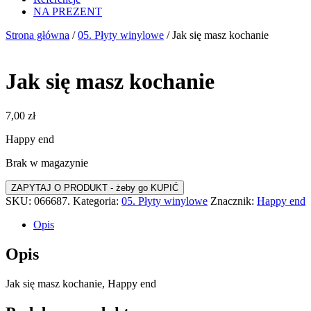
NA PREZENT
Strona główna
/
05. Płyty winylowe
/ Jak się masz kochanie
Jak się masz kochanie
7,00
zł
Happy end
Brak w magazynie
SKU:
066687.
Kategoria:
05. Płyty winylowe
Znacznik:
Happy end
Opis
Opis
Jak się masz kochanie, Happy end