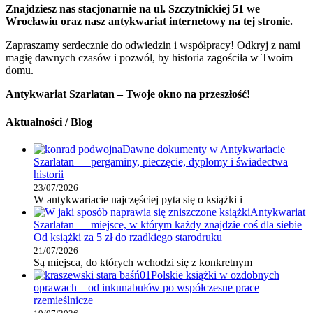
Znajdziesz nas stacjonarnie na ul. Szczytnickiej 51 we
Wrocławiu oraz nasz antykwariat internetowy na tej stronie.
Zapraszamy serdecznie do odwiedzin i współpracy! Odkryj z nami
magię dawnych czasów i pozwól, by historia zagościła w Twoim
domu.
Antykwariat Szarlatan – Twoje okno na przeszłość!
Aktualności / Blog
Dawne dokumenty w Antykwariacie
Szarlatan — pergaminy, pieczęcie, dyplomy i świadectwa
historii
23/07/2026
W antykwariacie najczęściej pyta się o książki i
Antykwariat
Szarlatan — miejsce, w którym każdy znajdzie coś dla siebie
Od książki za 5 zł do rzadkiego starodruku
21/07/2026
Są miejsca, do których wchodzi się z konkretnym
Polskie książki w ozdobnych
oprawach – od inkunabułów po współczesne prace
rzemieślnicze