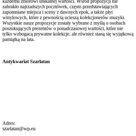
każdemu zbiorowi unikalnej wartości. Wśród propozycji nie
zabrakło najrzadszych pocztówek, często przedstawiających
zapomniane miejsca i sceny z dawnych epok, a także płyt
winylowych, które z pewnością ucieszą kolekcjonerów muzyki.
Wszystkie nasze propozycje zostały wybrane z myślą o osobach
poszukujących prezentów o ponadczasowej wartości, które nie
tylko wzbogacą prywatne kolekcje, ale również staną się wyjątkową
pamiątką na lata.
Antykwariat Szarlatan
Adres:
szarlatan@wp.eu