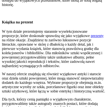
dostępu do wyjątkowych przedmiotów, które niosą ze sobą bogatą
historię.
Książka na prezent
W tym dziale prezentujemy starannie wyselekcjonowane
propozycje, które doskonale sprawdzą się jako wyjątkowe
prezenty
na różne okazje. Znajdziesz tu zarówno luksusowe pozycje
literackie, oprawiane w skórę z dbałością o każdy detal, jak i
pierwsze wydania książek, które stanowią prawdziwą gratkę dla
kolekcjonerów i bibliofilów. Dla miłośników sztuki współczesnej i
powojennej przygotowaliśmy także unikatowe albumy, pełne
wysokiej jakości reprodukcji i tekstów, które zadowolą nawet
najbardziej wymagających odbiorców.
W naszej ofercie znajdują się również wyjątkowe antyki i starocie
oraz dzieła sztuki powojennej, które mogą stanowić niepowtarzalny
dodatek do każdego wnętrza. Wybrane propozycje obejmują m.in.
artystyczne wyroby ze szkła, porcelanowe figurki oraz inne obiekty
sztuki użytkowej, które łączą w sobie estetykę i historyczną wartość.
Dla tych, którzy cenią pamiątki o wyjątkowym charakterze,
przygotowaliśmy także autografy znanych postaci, które dodają