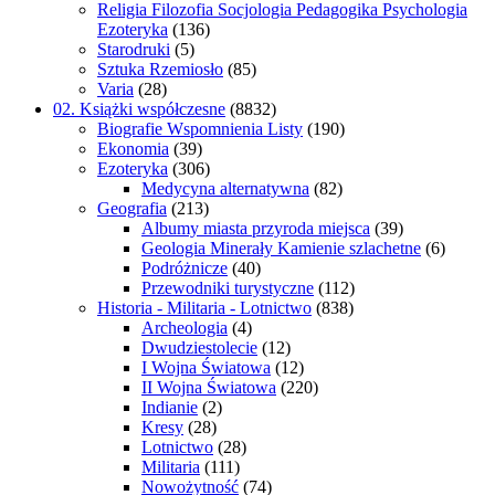
Religia Filozofia Socjologia Pedagogika Psychologia
Ezoteryka
(136)
Starodruki
(5)
Sztuka Rzemiosło
(85)
Varia
(28)
02. Książki współczesne
(8832)
Biografie Wspomnienia Listy
(190)
Ekonomia
(39)
Ezoteryka
(306)
Medycyna alternatywna
(82)
Geografia
(213)
Albumy miasta przyroda miejsca
(39)
Geologia Minerały Kamienie szlachetne
(6)
Podróżnicze
(40)
Przewodniki turystyczne
(112)
Historia - Militaria - Lotnictwo
(838)
Archeologia
(4)
Dwudziestolecie
(12)
I Wojna Światowa
(12)
II Wojna Światowa
(220)
Indianie
(2)
Kresy
(28)
Lotnictwo
(28)
Militaria
(111)
Nowożytność
(74)