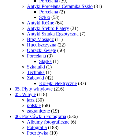
Porcelana
(39)
Antyki Porcelana Ceramika Szkło
(81)
Porcelana
(2)
Szkło
(53)
Antyki Różne
(64)
Antyki Srebro Platery
(21)
Antyki Sztuka Egzotyczna
(7)
Brąz Mosiądz
(11)
Huculszczyzna
(22)
Obrazki święte
(50)
Porcelana
(3)
Śląska
(1)
Szkatułki
(1)
Technika
(1)
Zabawki
(42)
Kolejki elektryczne
(37)
05. Płyty winylowe
(216)
05. Winyle
(118)
jazz
(30)
polskie
(68)
zagraniczne
(19)
06. Pocztówki i Fotografia
(636)
Albumy fotograficzne
(6)
Fotografia
(188)
Pocztówka
(10)