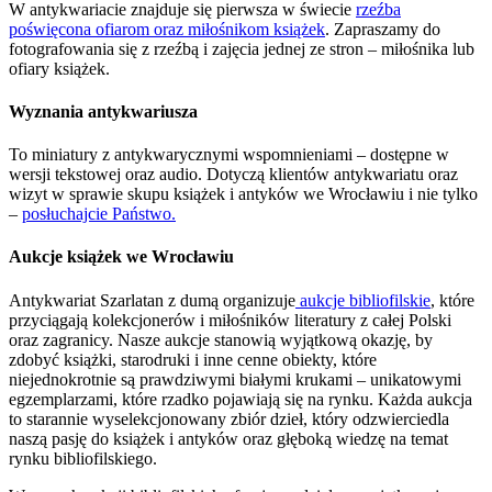
W antykwariacie znajduje się pierwsza w świecie
rzeźba
poświęcona ofiarom oraz miłośnikom książek
. Zapraszamy do
fotografowania się z rzeźbą i zajęcia jednej ze stron – miłośnika lub
ofiary książek.
Wyznania antykwariusza
To miniatury z antykwarycznymi wspomnieniami – dostępne w
wersji tekstowej oraz audio. Dotyczą klientów antykwariatu oraz
wizyt w sprawie skupu książek i antyków we Wrocławiu i nie tylko
–
posłuchajcie Państwo.
Aukcje książek we Wrocławiu
Antykwariat Szarlatan z dumą organizuje
aukcje bibliofilskie
, które
przyciągają kolekcjonerów i miłośników literatury z całej Polski
oraz zagranicy. Nasze aukcje stanowią wyjątkową okazję, by
zdobyć książki, starodruki i inne cenne obiekty, które
niejednokrotnie są prawdziwymi białymi krukami – unikatowymi
egzemplarzami, które rzadko pojawiają się na rynku. Każda aukcja
to starannie wyselekcjonowany zbiór dzieł, który odzwierciedla
naszą pasję do książek i antyków oraz głęboką wiedzę na temat
rynku bibliofilskiego.