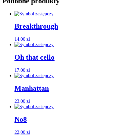
Podobne produkty
Breakthrough
14,00
zł
Oh that cello
17,00
zł
Manhattan
23,00
zł
No8
22,00
zł