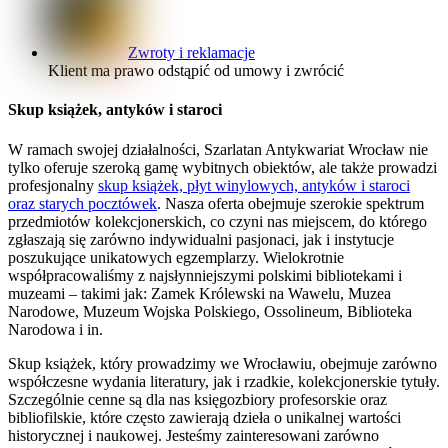
Zwroty i reklamacje
Klient ma prawo odstąpić od umowy i zwrócić
Skup książek, antyków i staroci
W ramach swojej działalności, Szarlatan Antykwariat Wrocław nie
tylko oferuje szeroką gamę wybitnych obiektów, ale także prowadzi
profesjonalny
skup książek, płyt winylowych, antyków i staroci
oraz starych pocztówek
. Nasza oferta obejmuje szerokie spektrum
przedmiotów kolekcjonerskich, co czyni nas miejscem, do którego
zgłaszają się zarówno indywidualni pasjonaci, jak i instytucje
poszukujące unikatowych egzemplarzy. Wielokrotnie
współpracowaliśmy z najsłynniejszymi polskimi bibliotekami i
muzeami – takimi jak: Zamek Królewski na Wawelu, Muzea
Narodowe, Muzeum Wojska Polskiego, Ossolineum, Biblioteka
Narodowa i in.
Skup książek, który prowadzimy we Wrocławiu, obejmuje zarówno
współczesne wydania literatury, jak i rzadkie, kolekcjonerskie tytuły.
Szczególnie cenne są dla nas księgozbiory profesorskie oraz
bibliofilskie, które często zawierają dzieła o unikalnej wartości
historycznej i naukowej. Jesteśmy zainteresowani zarówno