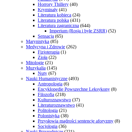
Horrory Thillery
(40)
Kryminały
(41)
Literatura kobieca
(24)
Literatura polska
(431)
Literatura zagraniczna
(644)
Imperium (Rosja i byłe ZSRR)
(52)
Sensacja
(65)
Marynistyka
(85)
Medycyna i Zdrowie
(262)
Fizjoterapia
(1)
Zioła
(22)
Mitologie
(21)
Muzykalia
(145)
Nuty
(67)
Nauki Humanistyczne
(493)
Antropologia
(6)
Encyklopedie Powszechne Leksykony
(8)
Filozofia
(218)
Kulturoznawstwo
(37)
Literaturoznawstwo
(41)
Politologia
(21)
Polonistyka
(38)
Przysłowia mądrości sentencje aforyzmy
(8)
Socjologia
(36)
Nauki Przyrodnicze
(221)