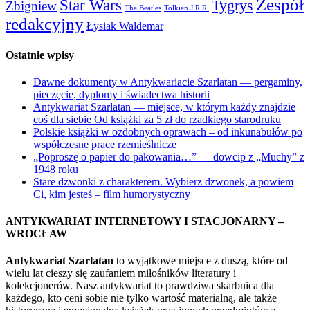
Zespół
Star Wars
Tygrys
Zbigniew
The Beatles
Tolkien J.R.R.
redakcyjny
Łysiak Waldemar
Ostatnie wpisy
Dawne dokumenty w Antykwariacie Szarlatan — pergaminy,
pieczęcie, dyplomy i świadectwa historii
Antykwariat Szarlatan — miejsce, w którym każdy znajdzie
coś dla siebie Od książki za 5 zł do rzadkiego starodruku
Polskie książki w ozdobnych oprawach – od inkunabułów po
współczesne prace rzemieślnicze
„Poproszę o papier do pakowania…” — dowcip z „Muchy” z
1948 roku
Stare dzwonki z charakterem. Wybierz dzwonek, a powiem
Ci, kim jesteś – film humorystyczny
ANTYKWARIAT INTERNETOWY I STACJONARNY –
WROCŁAW
Antykwariat Szarlatan
to wyjątkowe miejsce z duszą, które od
wielu lat cieszy się zaufaniem miłośników literatury i
kolekcjonerów. Nasz antykwariat to prawdziwa skarbnica dla
każdego, kto ceni sobie nie tylko wartość materialną, ale także