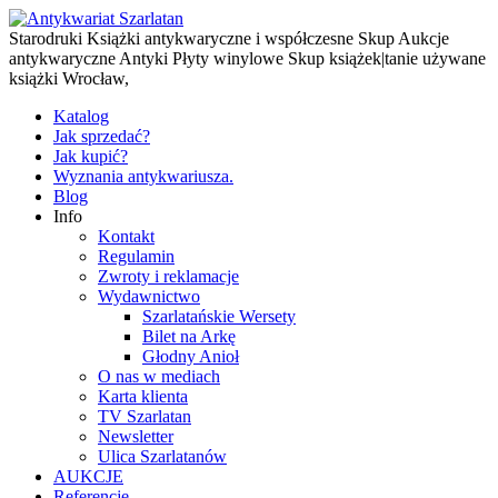
Starodruki Książki antykwaryczne i współczesne Skup Aukcje
antykwaryczne Antyki Płyty winylowe Skup książek|tanie używane
książki Wrocław,
Katalog
Jak sprzedać?
Jak kupić?
Wyznania antykwariusza.
Blog
Info
Kontakt
Regulamin
Zwroty i reklamacje
Wydawnictwo
Szarlatańskie Wersety
Bilet na Arkę
Głodny Anioł
O nas w mediach
Karta klienta
TV Szarlatan
Newsletter
Ulica Szarlatanów
AUKCJE
Referencje