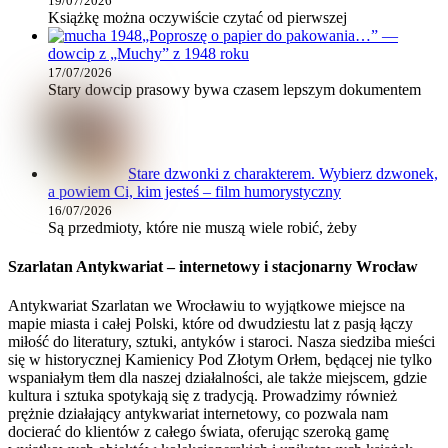
19/07/2026
Książkę można oczywiście czytać od pierwszej
„Poproszę o papier do pakowania…” —
dowcip z „Muchy” z 1948 roku
17/07/2026
Stary dowcip prasowy bywa czasem lepszym dokumentem
Stare dzwonki z charakterem. Wybierz dzwonek,
a powiem Ci, kim jesteś – film humorystyczny
16/07/2026
Są przedmioty, które nie muszą wiele robić, żeby
Szarlatan Antykwariat – internetowy i stacjonarny Wrocław
Antykwariat Szarlatan we Wrocławiu to wyjątkowe miejsce na
mapie miasta i całej Polski, które od dwudziestu lat z pasją łączy
miłość do literatury, sztuki, antyków i staroci. Nasza siedziba mieści
się w historycznej Kamienicy Pod Złotym Orłem, będącej nie tylko
wspaniałym tłem dla naszej działalności, ale także miejscem, gdzie
kultura i sztuka spotykają się z tradycją. Prowadzimy również
prężnie działający antykwariat internetowy, co pozwala nam
docierać do klientów z całego świata, oferując szeroką gamę