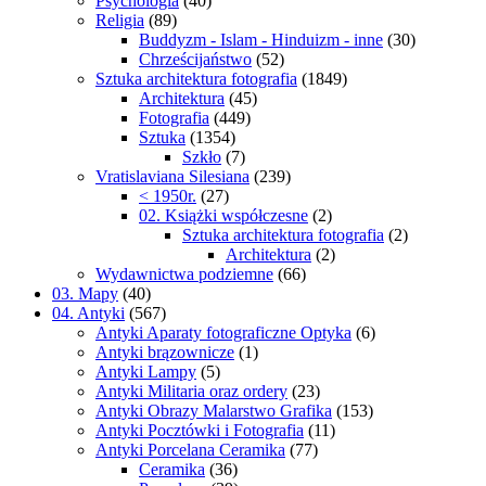
Psychologia
(40)
Religia
(89)
Buddyzm - Islam - Hinduizm - inne
(30)
Chrześcijaństwo
(52)
Sztuka architektura fotografia
(1849)
Architektura
(45)
Fotografia
(449)
Sztuka
(1354)
Szkło
(7)
Vratislaviana Silesiana
(239)
< 1950r.
(27)
02. Książki współczesne
(2)
Sztuka architektura fotografia
(2)
Architektura
(2)
Wydawnictwa podziemne
(66)
03. Mapy
(40)
04. Antyki
(567)
Antyki Aparaty fotograficzne Optyka
(6)
Antyki brązownicze
(1)
Antyki Lampy
(5)
Antyki Militaria oraz ordery
(23)
Antyki Obrazy Malarstwo Grafika
(153)
Antyki Pocztówki i Fotografia
(11)
Antyki Porcelana Ceramika
(77)
Ceramika
(36)