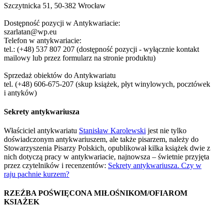
Szczytnicka 51, 50-382 Wrocław
Dostępność pozycji w Antykwariacie:
szarlatan@wp.eu
Telefon w antykwariacie:
tel.: (+48) 537 807 207 (dostępność pozycji - wyłącznie kontakt
mailowy lub przez formularz na stronie produktu)
Sprzedaż obiektów do Antykwariatu
tel. (+48) 606-675-207 (skup książek, płyt winylowych, pocztówek
i antyków)
Sekrety antykwariusza
Właściciel antykwariatu
Stanisław Karolewski
jest nie tylko
doświadczonym antykwariuszem, ale także pisarzem, należy do
Stowarzyszenia Pisarzy Polskich, opublikował kilka książek dwie z
nich dotyczą pracy w antykwariacie, najnowsza – świetnie przyjęta
przez czytelników i recenzentów:
Sekrety antykwariusza. Czy w
raju pachnie kurzem?
RZEŹBA POŚWIĘCONA MIŁOŚNIKOM/OFIAROM
KSIAŻEK