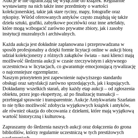
Aukcje te nie ograniczają się wyłącznie do książek. Regularnie
wystawiamy na nich także inne przedmioty o wartości
kolekcjonerskiej, takie jak stare ryciny, mapy, fotografie oraz
rękopisy. Wśród oferowanych antyków często znajdują się także
dzieła sztuki, grafiki, zabytkowe pocztówki oraz inne artefakty,
które mogą wzbogacić zarówno prywatne zbiory, jak i zasoby
instytucji muzealnych i archiwalnych.
Każda aukcja jest dokładnie zaplanowana i przeprowadzana w
sposób profesjonalny a dzięki formie licytacji online w aukcji biorą
udział kolekcjonerzy z różnych zakątków świata – nasi klienci mają
możliwość śledzenia aukcji w czasie rzeczywistym i aktywnego
uczestnictwa w licytacjach, co gwarantuje emocjonującą rywalizację
o najcenniejsze egzemplarze.
Naszym priorytetem jest zapewnienie najwyższego standardu
obsługi oraz satysfakcji zarówno sprzedających, jak i kupujących.
Dokładamy wszelkich starań, aby każdy etap aukcji – od zgłoszenia
obiektu, przez jego ekspertyzę, aż po finalizację transakcji –
przebiegał sprawnie i transparentnie. Aukcje Antykwariatu Szarlatan
to nie tylko możliwość zdobycia wyjątkowych książek i antyków,
ale również okazja do obcowania z dziełami, które mają wyjątkową
wartość historyczną i kulturową.
Zapraszamy do śledzenia naszych aukcji oraz dołączenia do grona
bibliofilów, którzy regularnie uczestniczą w tych prestiżowych
wydarzeniach.