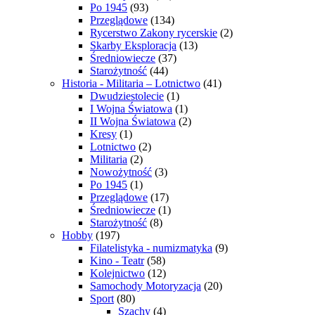
Po 1945
(93)
Przeglądowe
(134)
Rycerstwo Zakony rycerskie
(2)
Skarby Eksploracja
(13)
Średniowiecze
(37)
Starożytność
(44)
Historia - Militaria – Lotnictwo
(41)
Dwudziestolecie
(1)
I Wojna Światowa
(1)
II Wojna Światowa
(2)
Kresy
(1)
Lotnictwo
(2)
Militaria
(2)
Nowożytność
(3)
Po 1945
(1)
Przeglądowe
(17)
Średniowiecze
(1)
Starożytność
(8)
Hobby
(197)
Filatelistyka - numizmatyka
(9)
Kino - Teatr
(58)
Kolejnictwo
(12)
Samochody Motoryzacja
(20)
Sport
(80)
Szachy
(4)